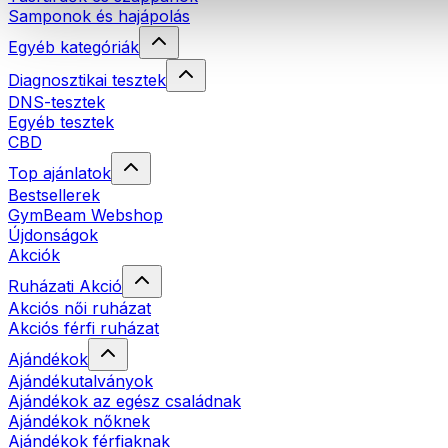
Samponok és hajápolás
Egyéb kategóriák
Diagnosztikai tesztek
DNS-tesztek
Egyéb tesztek
CBD
Top ajánlatok
Bestsellerek
GymBeam Webshop
Újdonságok
Akciók
Ruházati Akció
Akciós női ruházat
Akciós férfi ruházat
Ajándékok
Ajándékutalványok
Ajándékok az egész családnak
Ajándékok nőknek
Ajándékok férfiaknak