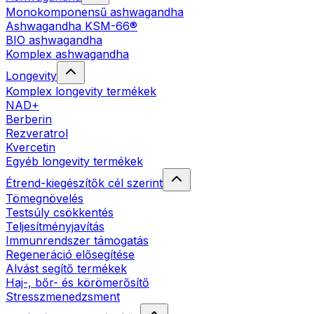
Monokomponensű ashwagandha
Ashwagandha KSM-66®
BIO ashwagandha
Komplex ashwagandha
Longevity
Komplex longevity termékek
NAD+
Berberin
Rezveratrol
Kvercetin
Egyéb longevity termékek
Étrend-kiegészítők cél szerint
Tömegnövelés
Testsúly csökkentés
Teljesítményjavítás
Immunrendszer támogatás
Regeneráció elősegítése
Alvást segítő termékek
Haj-, bőr- és körömerősítő
Stresszmenedzsment