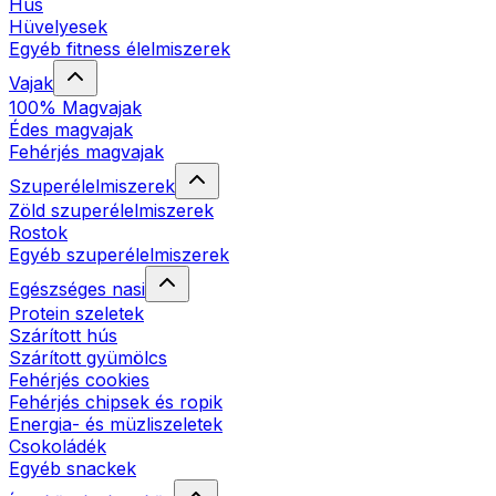
Hús
Hüvelyesek
Egyéb fitness élelmiszerek
Vajak
100% Magvajak
Édes magvajak
Fehérjés magvajak
Szuperélelmiszerek
Zöld szuperélelmiszerek
Rostok
Egyéb szuperélelmiszerek
Egészséges nasi
Protein szeletek
Szárított hús
Szárított gyümölcs
Fehérjés cookies
Fehérjés chipsek és ropik
Energia- és müzliszeletek
Csokoládék
Egyéb snackek