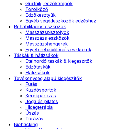
Gurtnik, edzőkampók
Törölköző
Edzőkesztyűk
Egyéb segédeszközök edzéshez
Rehabilitációs eszközök
Masszázspisztolyok
Masszázs eszközök
Masszázshengerek
Egyéb rehabilitációs eszközök
Táskák & hátizsákok
Ételhordó táskák & kiegészítők
Edzőtáskák
Hátizsákok
Tevékenység alapú kiegészítők
Futás
Küzdősportok
Kerékpározás
Jóga és pilates
Hidegterápia
Úszás
Túrázás
Biohacking