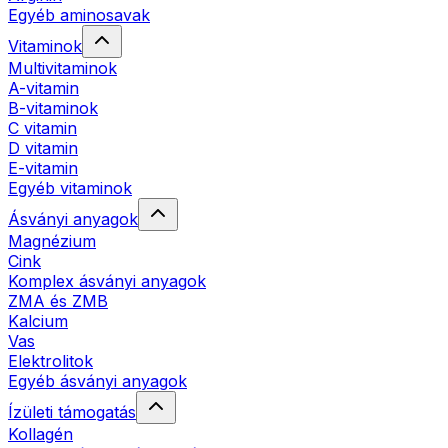
Egyéb aminosavak
Vitaminok
Multivitaminok
A-vitamin
B-vitaminok
C vitamin
D vitamin
E-vitamin
Egyéb vitaminok
Ásványi anyagok
Magnézium
Cink
Komplex ásványi anyagok
ZMA és ZMB
Kalcium
Vas
Elektrolitok
Egyéb ásványi anyagok
Ízületi támogatás
Kollagén