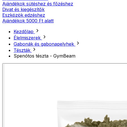
Ajándékok sütéshez és főzéshez
Divat és kiegészítők
Eszközök edzéshez
Ajándékok 5000 Ft alatt
Kezdőlap
Élelmiszerek
Gabonák és gabonapelyhek
Tészták
Spenótos tészta - GymBeam