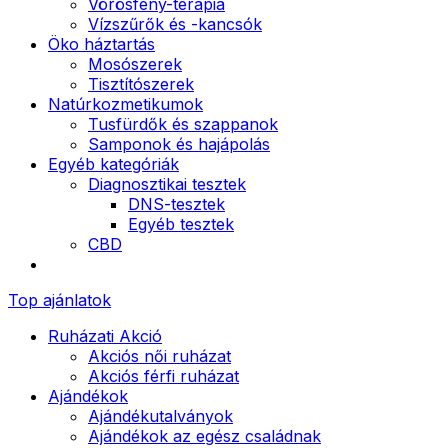
Vörösfény-terápia
Vízszűrők és -kancsók
Öko háztartás
Mosószerek
Tisztítószerek
Natúrkozmetikumok
Tusfürdők és szappanok
Samponok és hajápolás
Egyéb kategóriák
Diagnosztikai tesztek
DNS-tesztek
Egyéb tesztek
CBD
Top ajánlatok
Ruházati Akció
Akciós női ruházat
Akciós férfi ruházat
Ajándékok
Ajándékutalványok
Ajándékok az egész családnak