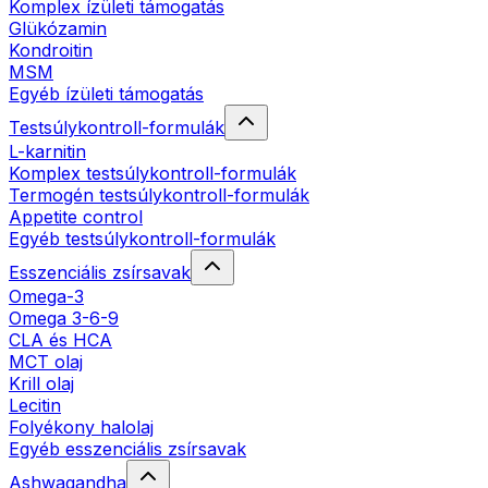
Komplex ízületi támogatás
Glükózamin
Kondroitin
MSM
Egyéb ízületi támogatás
Testsúlykontroll-formulák
L-karnitin
Komplex testsúlykontroll-formulák
Termogén testsúlykontroll-formulák
Appetite control
Egyéb testsúlykontroll-formulák
Esszenciális zsírsavak
Omega-3
Omega 3-6-9
CLA és HCA
MCT olaj
Krill olaj
Lecitin
Folyékony halolaj
Egyéb esszenciális zsírsavak
Ashwagandha