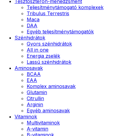
Tesztoszteron-menedzsment
Teljesítménytámogató komplexek
Tribulus Terrestris
Maca
DAA
Egyéb teljesítménytámogatók
Szénhidrátok
Gyors szénhidrátok
All in one
Energia zselék
Lassú szénhidrátok
Aminosavak
BCAA
EAA
Komplex aminosavak
Glutamin
Citrullin
Arginin
Egyéb aminosavak
Vitaminok
Multivitaminok
A-vitamin
B-vitaminok