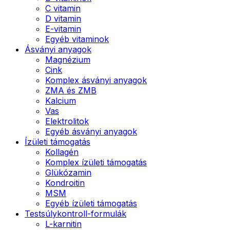
C vitamin
D vitamin
E-vitamin
Egyéb vitaminok
Ásványi anyagok
Magnézium
Cink
Komplex ásványi anyagok
ZMA és ZMB
Kalcium
Vas
Elektrolitok
Egyéb ásványi anyagok
Ízületi támogatás
Kollagén
Komplex ízületi támogatás
Glükózamin
Kondroitin
MSM
Egyéb ízületi támogatás
Testsúlykontroll-formulák
L-karnitin