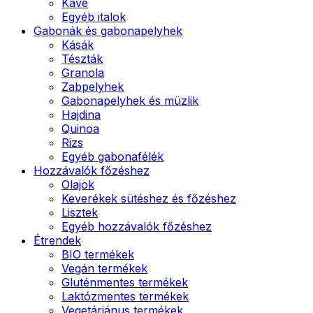
Kávé
Egyéb italok
Gabonák és gabonapelyhek
Kásák
Tészták
Granola
Zabpelyhek
Gabonapelyhek és müzlik
Hajdina
Quinoa
Rizs
Egyéb gabonafélék
Hozzávalók főzéshez
Olajok
Keverékek sütéshez és főzéshez
Lisztek
Egyéb hozzávalók főzéshez
Étrendek
BIO termékek
Vegán termékek
Gluténmentes termékek
Laktózmentes termékek
Vegetáriánus termékek