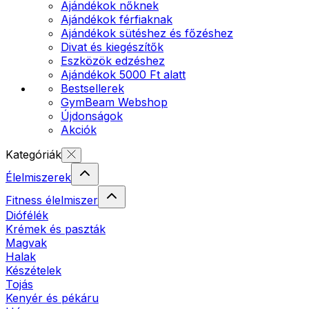
Ajándékok nőknek
Ajándékok férfiaknak
Ajándékok sütéshez és főzéshez
Divat és kiegészítők
Eszközök edzéshez
Ajándékok 5000 Ft alatt
Bestsellerek
GymBeam Webshop
Újdonságok
Akciók
Kategóriák
Élelmiszerek
Fitness élelmiszer
Diófélék
Krémek és paszták
Magvak
Halak
Készételek
Tojás
Kenyér és pékáru