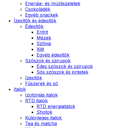
Energia- és müzliszeletek
Csokoládék
Egyéb snackek
Ízesítők és édesítők
Édesítők
Eritrit
Mézek
Sztívia
Xilit
Egyéb édesítők
Szószok és szirupok
Édes szószok és szirupok
Sós szószok és öntetek
Ízesítők
Fűszerek és só
Italok
Izotóniás italok
RTD italok
RTD energiaitalok
Shotok
Különleges italok
Tea és matcha