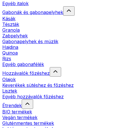
Egyéb italok
Gabonák és gabonapelyhek
Kásák
Tészták
Granola
Zabpelyhek
Gabonapelyhek és müzlik
Hajdina
Quinoa
Rizs
Egyéb gabonafélék
Hozzávalók főzéshez
Olajok
Keverékek sütéshez és főzéshez
Lisztek
Egyéb hozzávalók főzéshez
Étrendek
BIO termékek
Vegán termékek
Gluténmentes termékek