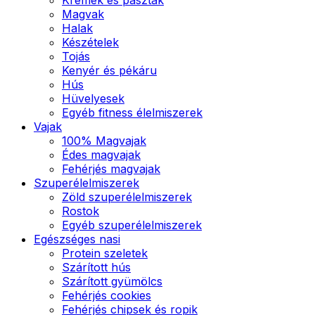
Magvak
Halak
Készételek
Tojás
Kenyér és pékáru
Hús
Hüvelyesek
Egyéb fitness élelmiszerek
Vajak
100% Magvajak
Édes magvajak
Fehérjés magvajak
Szuperélelmiszerek
Zöld szuperélelmiszerek
Rostok
Egyéb szuperélelmiszerek
Egészséges nasi
Protein szeletek
Szárított hús
Szárított gyümölcs
Fehérjés cookies
Fehérjés chipsek és ropik