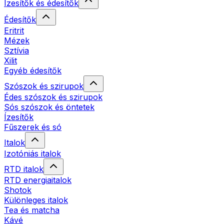
Ízesítők és édesítők
Édesítők
Eritrit
Mézek
Sztívia
Xilit
Egyéb édesítők
Szószok és szirupok
Édes szószok és szirupok
Sós szószok és öntetek
Ízesítők
Fűszerek és só
Italok
Izotóniás italok
RTD italok
RTD energiaitalok
Shotok
Különleges italok
Tea és matcha
Kávé