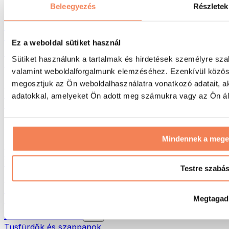
Táskák & hátizsákok
Beleegyezés
Részletek
Ételhordó táskák & kiegészítők
Edzőtáskák
Hátizsákok
Ez a weboldal sütiket használ
Tevékenység alapú kiegészítők
Sütiket használunk a tartalmak és hirdetések személyre sza
Futás
valamint weboldalforgalmunk elemzéséhez. Ezenkívül közöss
Küzdősportok
megosztjuk az Ön weboldalhasználatra vonatkozó adatait, a
Kerékpározás
Jóga és pilates
adatokkal, amelyeket Ön adott meg számukra vagy az Ön álta
Hidegterápia
Úszás
Túrázás
Mindennek a meg
Biohacking
Vörösfény-terápia
Vízszűrők és -kancsók
Testre szabá
Öko háztartás
Mosószerek
Megtagad
Tisztítószerek
Natúrkozmetikumok
Tusfürdők és szappanok