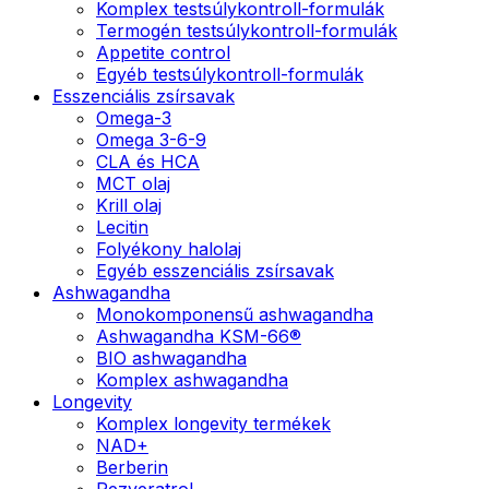
Komplex testsúlykontroll-formulák
Termogén testsúlykontroll-formulák
Appetite control
Egyéb testsúlykontroll-formulák
Esszenciális zsírsavak
Omega-3
Omega 3-6-9
CLA és HCA
MCT olaj
Krill olaj
Lecitin
Folyékony halolaj
Egyéb esszenciális zsírsavak
Ashwagandha
Monokomponensű ashwagandha
Ashwagandha KSM-66®
BIO ashwagandha
Komplex ashwagandha
Longevity
Komplex longevity termékek
NAD+
Berberin
Rezveratrol