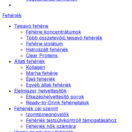
Fehérjék
Tejsavó fehérje
Fehérje koncentrátumok
Több összetevőjű tejsavó fehérjék
Fehérje izolátum
Hidrolizált fehérjék
Clear Proteins
Állati fehérjék
Kollagén
Marha fehérje
Éjjeli fehérjék
Egyéb állati fehérjék
Élelmiszer helyettesítők
Étkezéshelyettesítő porok
Ready-to-Drink fehérjeitalok
Fehérjék cél szerint
Izomtömegnövelők
Fehérjék testsúlykontroll támogatásához
Fehérjék nők számára
Vegán és növényi fehérjék