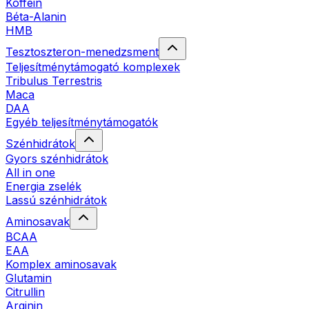
Koffein
Béta-Alanin
HMB
Tesztoszteron-menedzsment
Teljesítménytámogató komplexek
Tribulus Terrestris
Maca
DAA
Egyéb teljesítménytámogatók
Szénhidrátok
Gyors szénhidrátok
All in one
Energia zselék
Lassú szénhidrátok
Aminosavak
BCAA
EAA
Komplex aminosavak
Glutamin
Citrullin
Arginin