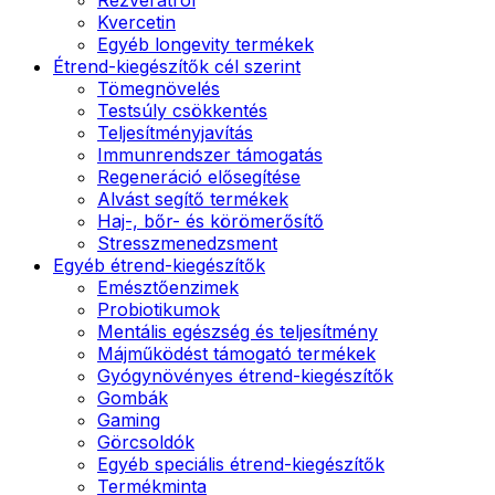
Kvercetin
Egyéb longevity termékek
Étrend-kiegészítők cél szerint
Tömegnövelés
Testsúly csökkentés
Teljesítményjavítás
Immunrendszer támogatás
Regeneráció elősegítése
Alvást segítő termékek
Haj-, bőr- és körömerősítő
Stresszmenedzsment
Egyéb étrend-kiegészítők
Emésztőenzimek
Probiotikumok
Mentális egészség és teljesítmény
Májműködést támogató termékek
Gyógynövényes étrend-kiegészítők
Gombák
Gaming
Görcsoldók
Egyéb speciális étrend-kiegészítők
Termékminta