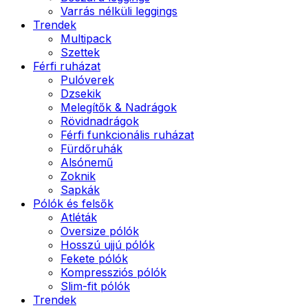
Varrás nélküli leggings
Trendek
Multipack
Szettek
Férfi ruházat
Pulóverek
Dzsekik
Melegítők & Nadrágok
Rövidnadrágok
Férfi funkcionális ruházat
Fürdőruhák
Alsónemű
Zoknik
Sapkák
Pólók és felsők
Atléták
Oversize pólók
Hosszú ujjú pólók
Fekete pólók
Kompressziós pólók
Slim-fit pólók
Trendek