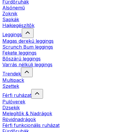
Fürdőruhák
Alsónemű
Zoknik
Sapkák
Hajkiegészítők
Leggings
Magas derekú leggings
Scrunch Bum leggings
Fekete leggings
Bőszárú leggings
Varrás nélküli leggings
Trendek
Multipack
Szettek
Férfi ruházat
Pulóverek
Dzsekik
Melegítők & Nadrágok
Rövidnadrágok
Férfi funkcionális ruházat
Fürdőruhák