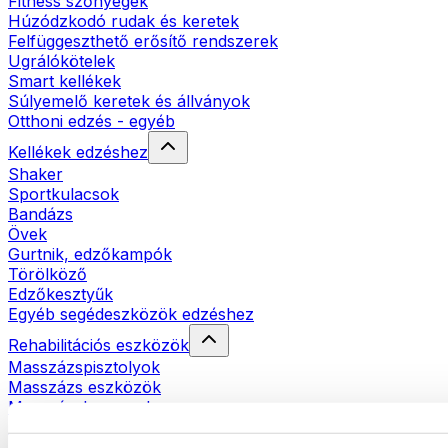
Fitness szőnyegek
Húzódzkodó rudak és keretek
Felfüggeszthető erősítő rendszerek
Ugrálókötelek
Smart kellékek
Súlyemelő keretek és állványok
Otthoni edzés - egyéb
Kellékek edzéshez
Shaker
Sportkulacsok
Bandázs
Övek
Gurtnik, edzőkampók
Törölköző
Edzőkesztyűk
Egyéb segédeszközök edzéshez
Rehabilitációs eszközök
Masszázspisztolyok
Masszázs eszközök
Masszázshengerek
Egyéb rehabilitációs eszközök