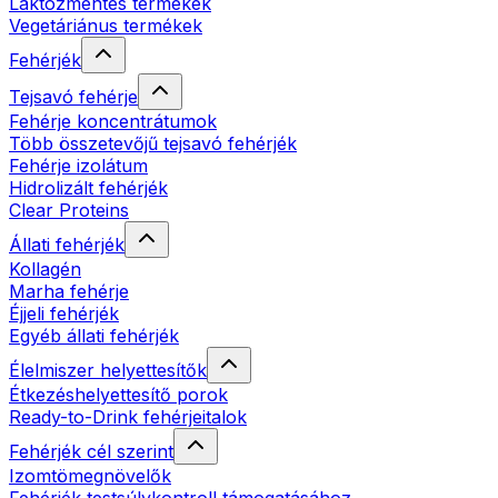
Laktózmentes termékek
Vegetáriánus termékek
Fehérjék
Tejsavó fehérje
Fehérje koncentrátumok
Több összetevőjű tejsavó fehérjék
Fehérje izolátum
Hidrolizált fehérjék
Clear Proteins
Állati fehérjék
Kollagén
Marha fehérje
Éjjeli fehérjék
Egyéb állati fehérjék
Élelmiszer helyettesítők
Étkezéshelyettesítő porok
Ready-to-Drink fehérjeitalok
Fehérjék cél szerint
Izomtömegnövelők