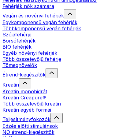
Fehérjék testsúlykontroll támogatásához
Fehérjék nők számára
Vegán és növényi fehérjék
Egykomponensű vegán fehérjék
Többkomponensű vegán fehérjék
Szójafehérje
Borsófehérjék
BIO fehérjék
Egyéb növényi fehérjék
Több összetevőjű fehérje
Tömegnövelők
Étrend-kiegészítők
Kreatin
Kreatin monohidrát
Kreatin Creapure®
Több összetevőjű kreatin
Kreatin egyéb formái
Teljesítményfokozók
Edzés előtti stimulánsok
NO étrend-kiegészítők