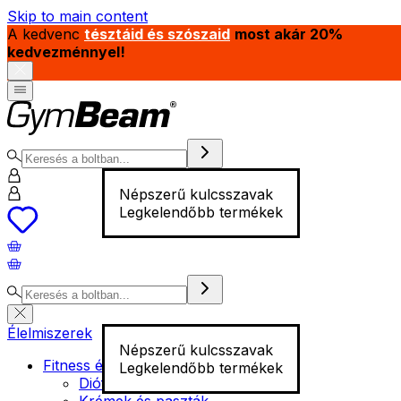
Skip to main content
A kedvenc
tésztáid és szószaid
most akár 20%
kedvezménnyel!
Népszerű kulcsszavak
Legkelendőbb termékek
Élelmiszerek
Népszerű kulcsszavak
Fitness élelmiszer
Legkelendőbb termékek
Diófélék
Krémek és paszták