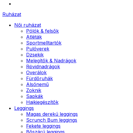
Ruházat
Női ruházat
Pólók & felsők
Atléták
Sportmelltartók
Pulóverek
Dzsekik
Melegítők & Nadrágok
Rövidnadrágok
Overálok
Fürdőruhák
Alsónemű
Zoknik
Sapkák
Hajkiegészítők
Leggings
Magas derekú leggings
Scrunch Bum leggings
Fekete leggings
Bőszárú leggings