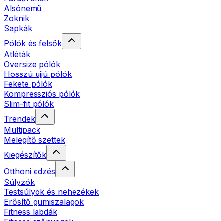
Alsónemű
Zoknik
Sapkák
Pólók és felsők
Atléták
Oversize pólók
Hosszú ujjú pólók
Fekete pólók
Kompressziós pólók
Slim-fit pólók
Trendek
Multipack
Melegítő szettek
Kiegészítők
Otthoni edzés
Súlyzók
Testsúlyok és nehezékek
Erősítő gumiszalagok
Fitness labdák