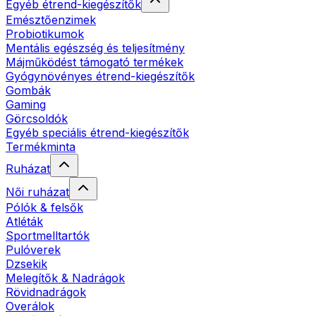
Egyéb étrend-kiegészítők
Emésztőenzimek
Probiotikumok
Mentális egészség és teljesítmény
Májműködést támogató termékek
Gyógynövényes étrend-kiegészítők
Gombák
Gaming
Görcsoldók
Egyéb speciális étrend-kiegészítők
Termékminta
Ruházat
Női ruházat
Pólók & felsők
Atléták
Sportmelltartók
Pulóverek
Dzsekik
Melegítők & Nadrágok
Rövidnadrágok
Overálok