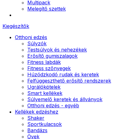
Multipack
Melegítő szettek
Kiegészítők
Otthoni edzés
Súlyzók
Testsúlyok és nehezékek
Erősítő gumiszalagok
Fitness labdák
Fitness szőnyegek
Húzódzkodó rudak és keretek
Felfüggeszthető erősítő rendszerek
Ugrálókötelek
Smart kellékek
Súlyemelő keretek és állványok
Otthoni edzés - egyéb
Kellékek edzéshez
Shaker
Sportkulacsok
Bandázs
Övek