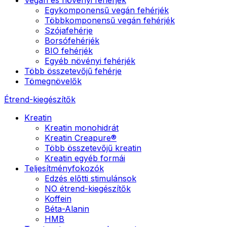
Egykomponensű vegán fehérjék
Többkomponensű vegán fehérjék
Szójafehérje
Borsófehérjék
BIO fehérjék
Egyéb növényi fehérjék
Több összetevőjű fehérje
Tömegnövelők
Étrend-kiegészítők
Kreatin
Kreatin monohidrát
Kreatin Creapure®
Több összetevőjű kreatin
Kreatin egyéb formái
Teljesítményfokozók
Edzés előtti stimulánsok
NO étrend-kiegészítők
Koffein
Béta-Alanin
HMB