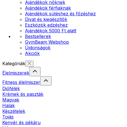
Ajándékok nőknek
Ajándékok férfiaknak
Ajándékok sütéshez és főzéshez
Divat és kiegészítők
Eszközök edzéshez
Ajándékok 5000 Ft alatt
Bestsellerek
GymBeam Webshop
Újdonságok
Akciók
Kategóriák
Élelmiszerek
Fitness élelmiszer
Diófélék
Krémek és paszták
Magvak
Halak
Készételek
Tojás
Kenyér és pékáru