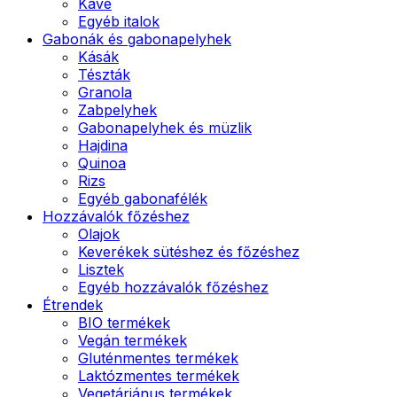
Kávé
Egyéb italok
Gabonák és gabonapelyhek
Kásák
Tészták
Granola
Zabpelyhek
Gabonapelyhek és müzlik
Hajdina
Quinoa
Rizs
Egyéb gabonafélék
Hozzávalók főzéshez
Olajok
Keverékek sütéshez és főzéshez
Lisztek
Egyéb hozzávalók főzéshez
Étrendek
BIO termékek
Vegán termékek
Gluténmentes termékek
Laktózmentes termékek
Vegetáriánus termékek