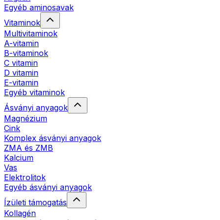
Egyéb aminosavak
Vitaminok
Multivitaminok
A-vitamin
B-vitaminok
C vitamin
D vitamin
E-vitamin
Egyéb vitaminok
Ásványi anyagok
Magnézium
Cink
Komplex ásványi anyagok
ZMA és ZMB
Kalcium
Vas
Elektrolitok
Egyéb ásványi anyagok
Ízületi támogatás
Kollagén