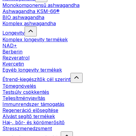
Monokomponensű ashwagandha
Ashwagandha KSM-66®
BIO ashwagandha
Komplex ashwagandha
Longevity
Komplex longevity termékek
NAD+
Berberin
Rezveratrol
Kvercetin
Egyéb longevity termékek
Étrend-kiegészítők cél szerint
Tömegnövelés
Testsúly csökkentés
Teljesítményjavítás
Immunrendszer támogatás
Regeneráció elősegítése
Alvást segítő termékek
Haj-, bőr- és körömerősítő
Stresszmenedzsment