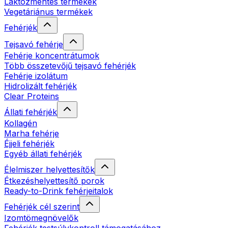
Laktózmentes termékek
Vegetáriánus termékek
Fehérjék
Tejsavó fehérje
Fehérje koncentrátumok
Több összetevőjű tejsavó fehérjék
Fehérje izolátum
Hidrolizált fehérjék
Clear Proteins
Állati fehérjék
Kollagén
Marha fehérje
Éjjeli fehérjék
Egyéb állati fehérjék
Élelmiszer helyettesítők
Étkezéshelyettesítő porok
Ready-to-Drink fehérjeitalok
Fehérjék cél szerint
Izomtömegnövelők