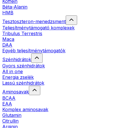
Koffein
Béta-Alanin
HMB
Tesztoszteron-menedzsment
Teljesítménytámogató komplexek
Tribulus Terrestris
Maca
DAA
Egyéb teljesítménytámogatók
Szénhidrátok
Gyors szénhidrátok
All in one
Energia zselék
Lassú szénhidrátok
Aminosavak
BCAA
EAA
Komplex aminosavak
Glutamin
Citrullin
Arginin