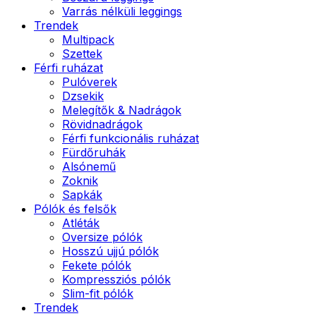
Varrás nélküli leggings
Trendek
Multipack
Szettek
Férfi ruházat
Pulóverek
Dzsekik
Melegítők & Nadrágok
Rövidnadrágok
Férfi funkcionális ruházat
Fürdőruhák
Alsónemű
Zoknik
Sapkák
Pólók és felsők
Atléták
Oversize pólók
Hosszú ujjú pólók
Fekete pólók
Kompressziós pólók
Slim-fit pólók
Trendek