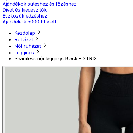
Ajándékok sütéshez és főzéshez
Divat és kiegészítők
Eszközök edzéshez
Ajándékok 5000 Ft alatt
Kezdőlap
Ruházat
Női ruházat
Leggings
Seamless női leggings Black - STRIX