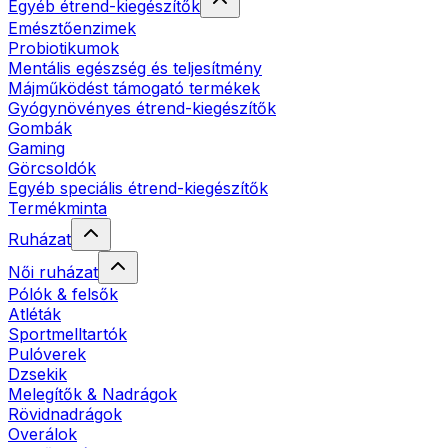
Egyéb étrend-kiegészítők
Emésztőenzimek
Probiotikumok
Mentális egészség és teljesítmény
Májműködést támogató termékek
Gyógynövényes étrend-kiegészítők
Gombák
Gaming
Görcsoldók
Egyéb speciális étrend-kiegészítők
Termékminta
Ruházat
Női ruházat
Pólók & felsők
Atléták
Sportmelltartók
Pulóverek
Dzsekik
Melegítők & Nadrágok
Rövidnadrágok
Overálok