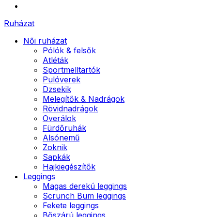
Ruházat
Női ruházat
Pólók & felsők
Atléták
Sportmelltartók
Pulóverek
Dzsekik
Melegítők & Nadrágok
Rövidnadrágok
Overálok
Fürdőruhák
Alsónemű
Zoknik
Sapkák
Hajkiegészítők
Leggings
Magas derekú leggings
Scrunch Bum leggings
Fekete leggings
Bőszárú leggings