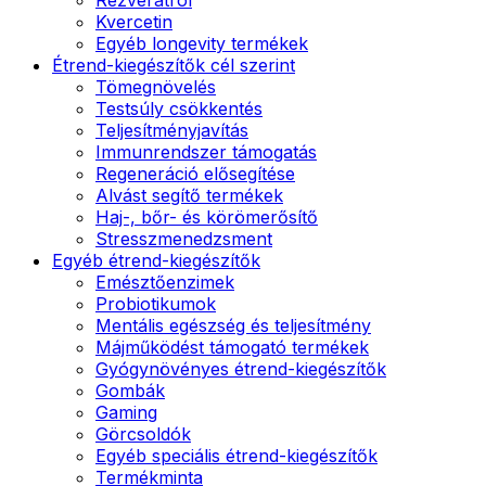
Kvercetin
Egyéb longevity termékek
Étrend-kiegészítők cél szerint
Tömegnövelés
Testsúly csökkentés
Teljesítményjavítás
Immunrendszer támogatás
Regeneráció elősegítése
Alvást segítő termékek
Haj-, bőr- és körömerősítő
Stresszmenedzsment
Egyéb étrend-kiegészítők
Emésztőenzimek
Probiotikumok
Mentális egészség és teljesítmény
Májműködést támogató termékek
Gyógynövényes étrend-kiegészítők
Gombák
Gaming
Görcsoldók
Egyéb speciális étrend-kiegészítők
Termékminta