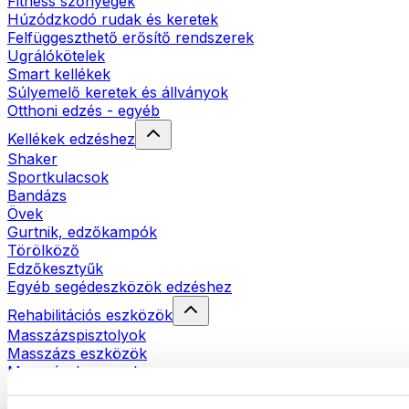
Fitness szőnyegek
Húzódzkodó rudak és keretek
Felfüggeszthető erősítő rendszerek
Ugrálókötelek
Smart kellékek
Súlyemelő keretek és állványok
Otthoni edzés - egyéb
Kellékek edzéshez
Shaker
Sportkulacsok
Bandázs
Övek
Gurtnik, edzőkampók
Törölköző
Edzőkesztyűk
Egyéb segédeszközök edzéshez
Rehabilitációs eszközök
Masszázspisztolyok
Masszázs eszközök
Masszázshengerek
Egyéb rehabilitációs eszközök