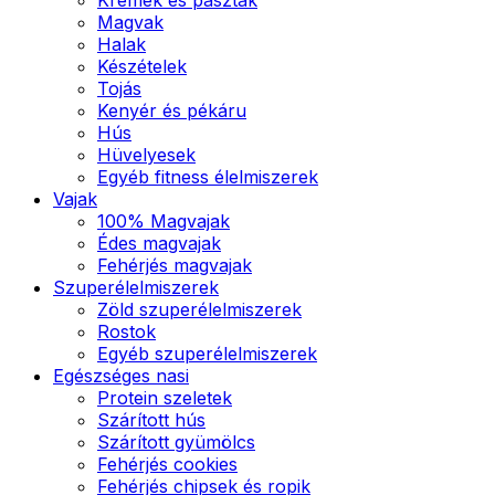
Magvak
Halak
Készételek
Tojás
Kenyér és pékáru
Hús
Hüvelyesek
Egyéb fitness élelmiszerek
Vajak
100% Magvajak
Édes magvajak
Fehérjés magvajak
Szuperélelmiszerek
Zöld szuperélelmiszerek
Rostok
Egyéb szuperélelmiszerek
Egészséges nasi
Protein szeletek
Szárított hús
Szárított gyümölcs
Fehérjés cookies
Fehérjés chipsek és ropik