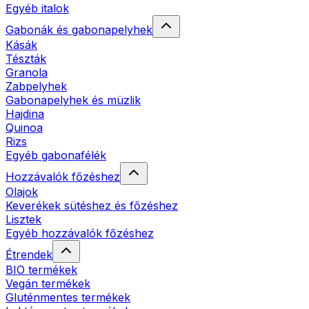
Egyéb italok
Gabonák és gabonapelyhek
Kásák
Tészták
Granola
Zabpelyhek
Gabonapelyhek és müzlik
Hajdina
Quinoa
Rizs
Egyéb gabonafélék
Hozzávalók főzéshez
Olajok
Keverékek sütéshez és főzéshez
Lisztek
Egyéb hozzávalók főzéshez
Étrendek
BIO termékek
Vegán termékek
Gluténmentes termékek