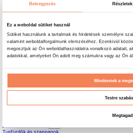
Táskák & hátizsákok
Beleegyezés
Részletek
Ételhordó táskák & kiegészítők
Edzőtáskák
Hátizsákok
Ez a weboldal sütiket használ
Tevékenység alapú kiegészítők
Sütiket használunk a tartalmak és hirdetések személyre sza
Futás
valamint weboldalforgalmunk elemzéséhez. Ezenkívül közöss
Küzdősportok
megosztjuk az Ön weboldalhasználatra vonatkozó adatait, a
Kerékpározás
Jóga és pilates
adatokkal, amelyeket Ön adott meg számukra vagy az Ön álta
Hidegterápia
Úszás
Túrázás
Mindennek a meg
Biohacking
Vörösfény-terápia
Vízszűrők és -kancsók
Testre szabá
Öko háztartás
Mosószerek
Megtagad
Tisztítószerek
Natúrkozmetikumok
Tusfürdők és szappanok