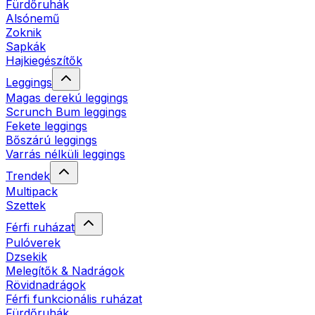
Fürdőruhák
Alsónemű
Zoknik
Sapkák
Hajkiegészítők
Leggings
Magas derekú leggings
Scrunch Bum leggings
Fekete leggings
Bőszárú leggings
Varrás nélküli leggings
Trendek
Multipack
Szettek
Férfi ruházat
Pulóverek
Dzsekik
Melegítők & Nadrágok
Rövidnadrágok
Férfi funkcionális ruházat
Fürdőruhák