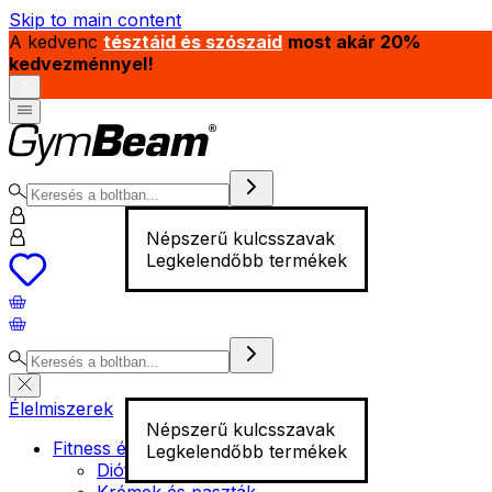
Skip to main content
A kedvenc
tésztáid és szószaid
most akár 20%
kedvezménnyel!
Népszerű kulcsszavak
Legkelendőbb termékek
Élelmiszerek
Népszerű kulcsszavak
Fitness élelmiszer
Legkelendőbb termékek
Diófélék
Krémek és paszták