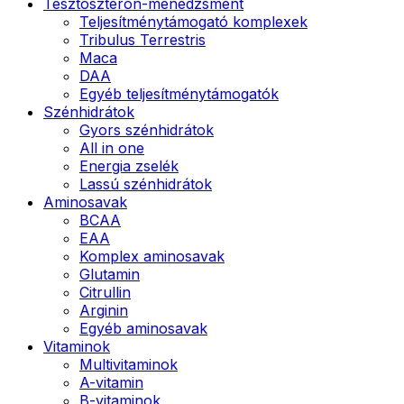
Tesztoszteron-menedzsment
Teljesítménytámogató komplexek
Tribulus Terrestris
Maca
DAA
Egyéb teljesítménytámogatók
Szénhidrátok
Gyors szénhidrátok
All in one
Energia zselék
Lassú szénhidrátok
Aminosavak
BCAA
EAA
Komplex aminosavak
Glutamin
Citrullin
Arginin
Egyéb aminosavak
Vitaminok
Multivitaminok
A-vitamin
B-vitaminok