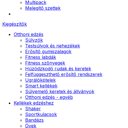
Multipack
Melegítő szettek
Kiegészítők
Otthoni edzés
Súlyzók
Testsúlyok és nehezékek
Erősítő gumiszalagok
Fitness labdák
Fitness szőnyegek
Húzódzkodó rudak és keretek
Felfüggeszthető erősítő rendszerek
Ugrálókötelek
Smart kellékek
Súlyemelő keretek és állványok
Otthoni edzés - egyéb
Kellékek edzéshez
Shaker
Sportkulacsok
Bandázs
Övek