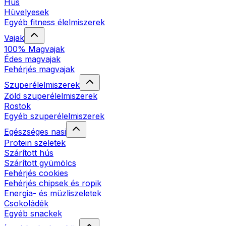
Hús
Hüvelyesek
Egyéb fitness élelmiszerek
Vajak
100% Magvajak
Édes magvajak
Fehérjés magvajak
Szuperélelmiszerek
Zöld szuperélelmiszerek
Rostok
Egyéb szuperélelmiszerek
Egészséges nasi
Protein szeletek
Szárított hús
Szárított gyümölcs
Fehérjés cookies
Fehérjés chipsek és ropik
Energia- és müzliszeletek
Csokoládék
Egyéb snackek