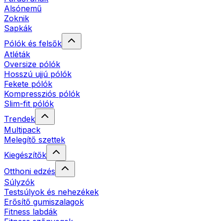
Alsónemű
Zoknik
Sapkák
Pólók és felsők
Atléták
Oversize pólók
Hosszú ujjú pólók
Fekete pólók
Kompressziós pólók
Slim-fit pólók
Trendek
Multipack
Melegítő szettek
Kiegészítők
Otthoni edzés
Súlyzók
Testsúlyok és nehezékek
Erősítő gumiszalagok
Fitness labdák