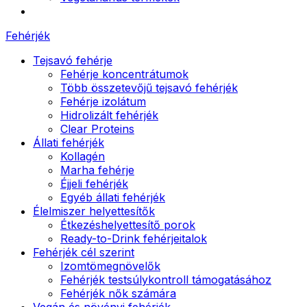
Fehérjék
Tejsavó fehérje
Fehérje koncentrátumok
Több összetevőjű tejsavó fehérjék
Fehérje izolátum
Hidrolizált fehérjék
Clear Proteins
Állati fehérjék
Kollagén
Marha fehérje
Éjjeli fehérjék
Egyéb állati fehérjék
Élelmiszer helyettesítők
Étkezéshelyettesítő porok
Ready-to-Drink fehérjeitalok
Fehérjék cél szerint
Izomtömegnövelők
Fehérjék testsúlykontroll támogatásához
Fehérjék nők számára
Vegán és növényi fehérjék