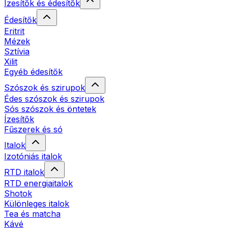
Ízesítők és édesítők
Édesítők
Eritrit
Mézek
Sztívia
Xilit
Egyéb édesítők
Szószok és szirupok
Édes szószok és szirupok
Sós szószok és öntetek
Ízesítők
Fűszerek és só
Italok
Izotóniás italok
RTD italok
RTD energiaitalok
Shotok
Különleges italok
Tea és matcha
Kávé