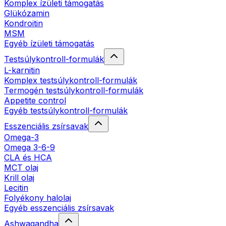
Komplex ízületi támogatás
Glükózamin
Kondroitin
MSM
Egyéb ízületi támogatás
Testsúlykontroll-formulák
L-karnitin
Komplex testsúlykontroll-formulák
Termogén testsúlykontroll-formulák
Appetite control
Egyéb testsúlykontroll-formulák
Esszenciális zsírsavak
Omega-3
Omega 3-6-9
CLA és HCA
MCT olaj
Krill olaj
Lecitin
Folyékony halolaj
Egyéb esszenciális zsírsavak
Ashwagandha