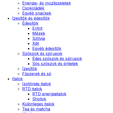
Energia- és müzliszeletek
Csokoládék
Egyéb snackek
Ízesítők és édesítők
Édesítők
Eritrit
Mézek
Sztívia
Xilit
Egyéb édesítők
Szószok és szirupok
Édes szószok és szirupok
Sós szószok és öntetek
Ízesítők
Fűszerek és só
Italok
Izotóniás italok
RTD italok
RTD energiaitalok
Shotok
Különleges italok
Tea és matcha