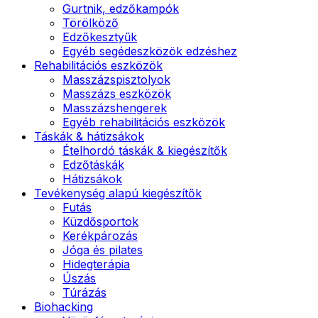
Gurtnik, edzőkampók
Törölköző
Edzőkesztyűk
Egyéb segédeszközök edzéshez
Rehabilitációs eszközök
Masszázspisztolyok
Masszázs eszközök
Masszázshengerek
Egyéb rehabilitációs eszközök
Táskák & hátizsákok
Ételhordó táskák & kiegészítők
Edzőtáskák
Hátizsákok
Tevékenység alapú kiegészítők
Futás
Küzdősportok
Kerékpározás
Jóga és pilates
Hidegterápia
Úszás
Túrázás
Biohacking