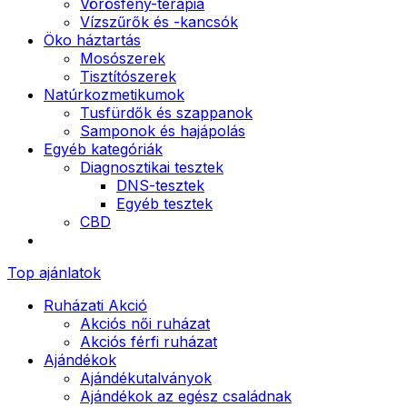
Vörösfény-terápia
Vízszűrők és -kancsók
Öko háztartás
Mosószerek
Tisztítószerek
Natúrkozmetikumok
Tusfürdők és szappanok
Samponok és hajápolás
Egyéb kategóriák
Diagnosztikai tesztek
DNS-tesztek
Egyéb tesztek
CBD
Top ajánlatok
Ruházati Akció
Akciós női ruházat
Akciós férfi ruházat
Ajándékok
Ajándékutalványok
Ajándékok az egész családnak