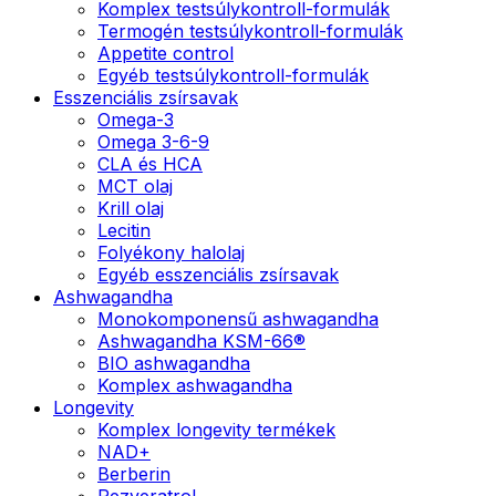
Komplex testsúlykontroll-formulák
Termogén testsúlykontroll-formulák
Appetite control
Egyéb testsúlykontroll-formulák
Esszenciális zsírsavak
Omega-3
Omega 3-6-9
CLA és HCA
MCT olaj
Krill olaj
Lecitin
Folyékony halolaj
Egyéb esszenciális zsírsavak
Ashwagandha
Monokomponensű ashwagandha
Ashwagandha KSM-66®
BIO ashwagandha
Komplex ashwagandha
Longevity
Komplex longevity termékek
NAD+
Berberin
Rezveratrol