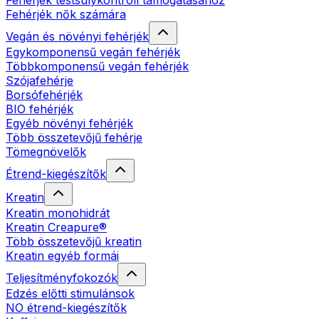
Fehérjék testsúlykontroll támogatásához
Fehérjék nők számára
Vegán és növényi fehérjék
Egykomponensű vegán fehérjék
Többkomponensű vegán fehérjék
Szójafehérje
Borsófehérjék
BIO fehérjék
Egyéb növényi fehérjék
Több összetevőjű fehérje
Tömegnövelők
Étrend-kiegészítők
Kreatin
Kreatin monohidrát
Kreatin Creapure®
Több összetevőjű kreatin
Kreatin egyéb formái
Teljesítményfokozók
Edzés előtti stimulánsok
NO étrend-kiegészítők