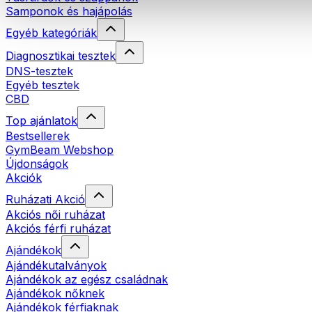
Samponok és hajápolás
Egyéb kategóriák
Diagnosztikai tesztek
DNS-tesztek
Egyéb tesztek
CBD
Top ajánlatok
Bestsellerek
GymBeam Webshop
Újdonságok
Akciók
Ruházati Akció
Akciós női ruházat
Akciós férfi ruházat
Ajándékok
Ajándékutalványok
Ajándékok az egész családnak
Ajándékok nőknek
Ajándékok férfiaknak