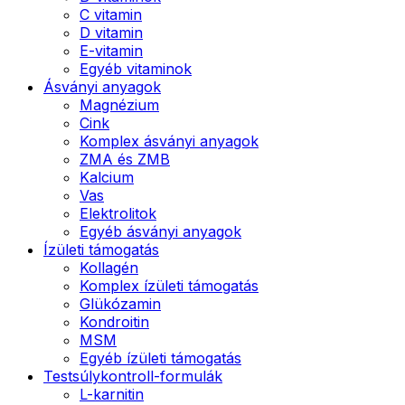
C vitamin
D vitamin
E-vitamin
Egyéb vitaminok
Ásványi anyagok
Magnézium
Cink
Komplex ásványi anyagok
ZMA és ZMB
Kalcium
Vas
Elektrolitok
Egyéb ásványi anyagok
Ízületi támogatás
Kollagén
Komplex ízületi támogatás
Glükózamin
Kondroitin
MSM
Egyéb ízületi támogatás
Testsúlykontroll-formulák
L-karnitin