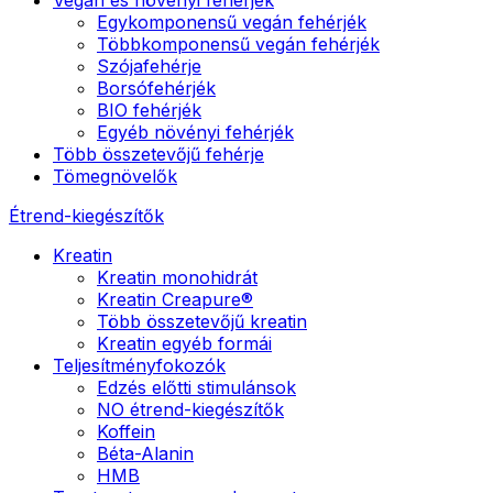
Egykomponensű vegán fehérjék
Többkomponensű vegán fehérjék
Szójafehérje
Borsófehérjék
BIO fehérjék
Egyéb növényi fehérjék
Több összetevőjű fehérje
Tömegnövelők
Étrend-kiegészítők
Kreatin
Kreatin monohidrát
Kreatin Creapure®
Több összetevőjű kreatin
Kreatin egyéb formái
Teljesítményfokozók
Edzés előtti stimulánsok
NO étrend-kiegészítők
Koffein
Béta-Alanin
HMB