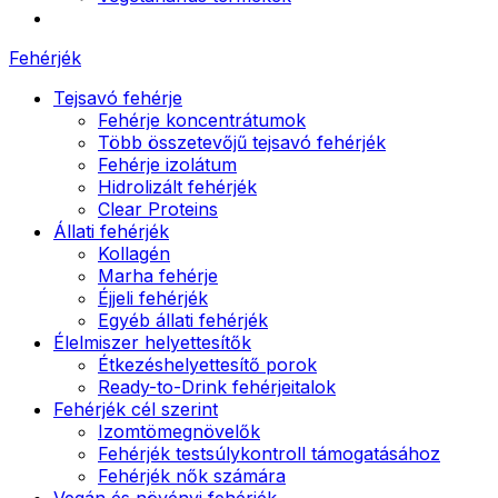
Fehérjék
Tejsavó fehérje
Fehérje koncentrátumok
Több összetevőjű tejsavó fehérjék
Fehérje izolátum
Hidrolizált fehérjék
Clear Proteins
Állati fehérjék
Kollagén
Marha fehérje
Éjjeli fehérjék
Egyéb állati fehérjék
Élelmiszer helyettesítők
Étkezéshelyettesítő porok
Ready-to-Drink fehérjeitalok
Fehérjék cél szerint
Izomtömegnövelők
Fehérjék testsúlykontroll támogatásához
Fehérjék nők számára
Vegán és növényi fehérjék