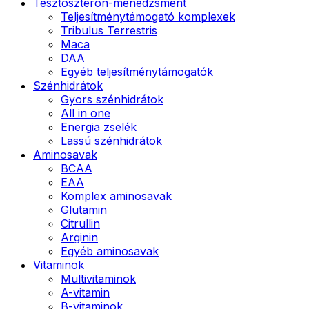
Tesztoszteron-menedzsment
Teljesítménytámogató komplexek
Tribulus Terrestris
Maca
DAA
Egyéb teljesítménytámogatók
Szénhidrátok
Gyors szénhidrátok
All in one
Energia zselék
Lassú szénhidrátok
Aminosavak
BCAA
EAA
Komplex aminosavak
Glutamin
Citrullin
Arginin
Egyéb aminosavak
Vitaminok
Multivitaminok
A-vitamin
B-vitaminok