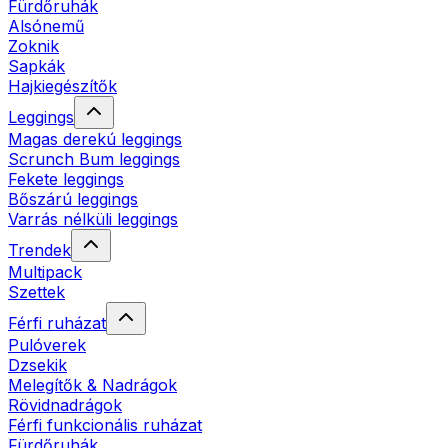
Fürdőruhák
Alsónemű
Zoknik
Sapkák
Hajkiegészítők
Leggings
Magas derekú leggings
Scrunch Bum leggings
Fekete leggings
Bőszárú leggings
Varrás nélküli leggings
Trendek
Multipack
Szettek
Férfi ruházat
Pulóverek
Dzsekik
Melegítők & Nadrágok
Rövidnadrágok
Férfi funkcionális ruházat
Fürdőruhák