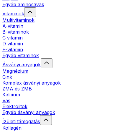
Egyéb aminosavak
Vitaminok
Multivitaminok
A-vitamin
B-vitaminok
C vitamin
D vitamin
E-vitamin
Egyéb vitaminok
Ásványi anyagok
Magnézium
Cink
Komplex ásványi anyagok
ZMA és ZMB
Kalcium
Vas
Elektrolitok
Egyéb ásványi anyagok
Ízületi támogatás
Kollagén