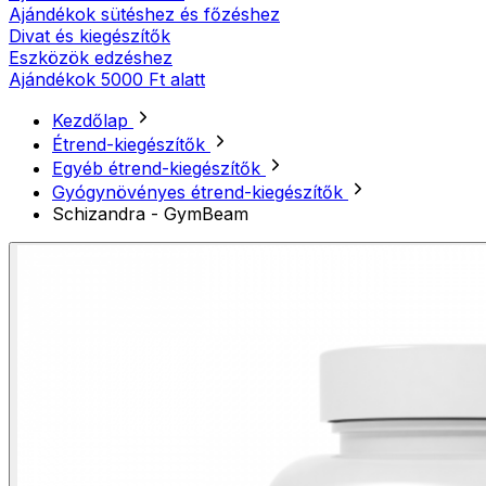
Ajándékok sütéshez és főzéshez
Divat és kiegészítők
Eszközök edzéshez
Ajándékok 5000 Ft alatt
Kezdőlap
Étrend-kiegészítők
Egyéb étrend-kiegészítők
Gyógynövényes étrend-kiegészítők
Schizandra - GymBeam