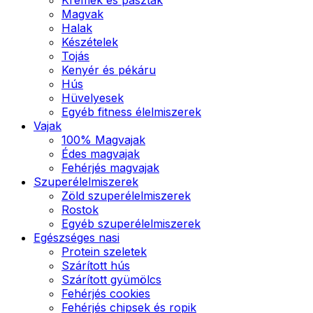
Magvak
Halak
Készételek
Tojás
Kenyér és pékáru
Hús
Hüvelyesek
Egyéb fitness élelmiszerek
Vajak
100% Magvajak
Édes magvajak
Fehérjés magvajak
Szuperélelmiszerek
Zöld szuperélelmiszerek
Rostok
Egyéb szuperélelmiszerek
Egészséges nasi
Protein szeletek
Szárított hús
Szárított gyümölcs
Fehérjés cookies
Fehérjés chipsek és ropik