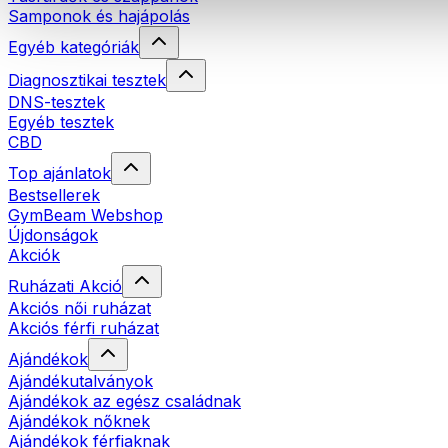
Samponok és hajápolás
Egyéb kategóriák
Diagnosztikai tesztek
DNS-tesztek
Egyéb tesztek
CBD
Top ajánlatok
Bestsellerek
GymBeam Webshop
Újdonságok
Akciók
Ruházati Akció
Akciós női ruházat
Akciós férfi ruházat
Ajándékok
Ajándékutalványok
Ajándékok az egész családnak
Ajándékok nőknek
Ajándékok férfiaknak