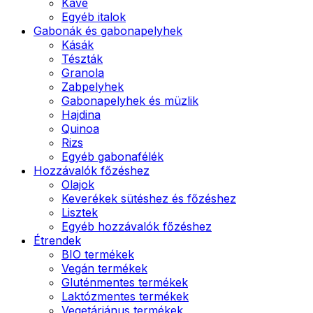
Kávé
Egyéb italok
Gabonák és gabonapelyhek
Kásák
Tészták
Granola
Zabpelyhek
Gabonapelyhek és müzlik
Hajdina
Quinoa
Rizs
Egyéb gabonafélék
Hozzávalók főzéshez
Olajok
Keverékek sütéshez és főzéshez
Lisztek
Egyéb hozzávalók főzéshez
Étrendek
BIO termékek
Vegán termékek
Gluténmentes termékek
Laktózmentes termékek
Vegetáriánus termékek