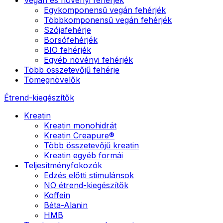
Egykomponensű vegán fehérjék
Többkomponensű vegán fehérjék
Szójafehérje
Borsófehérjék
BIO fehérjék
Egyéb növényi fehérjék
Több összetevőjű fehérje
Tömegnövelők
Étrend-kiegészítők
Kreatin
Kreatin monohidrát
Kreatin Creapure®
Több összetevőjű kreatin
Kreatin egyéb formái
Teljesítményfokozók
Edzés előtti stimulánsok
NO étrend-kiegészítők
Koffein
Béta-Alanin
HMB