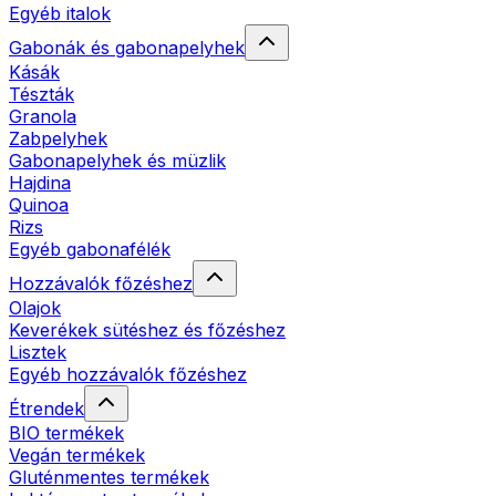
Egyéb italok
Gabonák és gabonapelyhek
Kásák
Tészták
Granola
Zabpelyhek
Gabonapelyhek és müzlik
Hajdina
Quinoa
Rizs
Egyéb gabonafélék
Hozzávalók főzéshez
Olajok
Keverékek sütéshez és főzéshez
Lisztek
Egyéb hozzávalók főzéshez
Étrendek
BIO termékek
Vegán termékek
Gluténmentes termékek