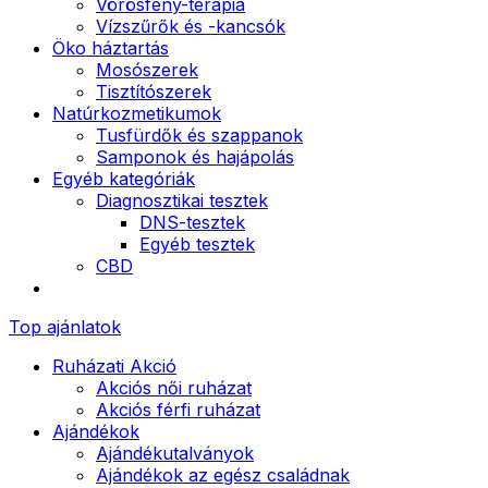
Vörösfény-terápia
Vízszűrők és -kancsók
Öko háztartás
Mosószerek
Tisztítószerek
Natúrkozmetikumok
Tusfürdők és szappanok
Samponok és hajápolás
Egyéb kategóriák
Diagnosztikai tesztek
DNS-tesztek
Egyéb tesztek
CBD
Top ajánlatok
Ruházati Akció
Akciós női ruházat
Akciós férfi ruházat
Ajándékok
Ajándékutalványok
Ajándékok az egész családnak