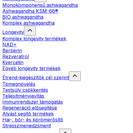
Monokomponensű ashwagandha
Ashwagandha KSM-66®
BIO ashwagandha
Komplex ashwagandha
Longevity
Komplex longevity termékek
NAD+
Berberin
Rezveratrol
Kvercetin
Egyéb longevity termékek
Étrend-kiegészítők cél szerint
Tömegnövelés
Testsúly csökkentés
Teljesítményjavítás
Immunrendszer támogatás
Regeneráció elősegítése
Alvást segítő termékek
Haj-, bőr- és körömerősítő
Stresszmenedzsment