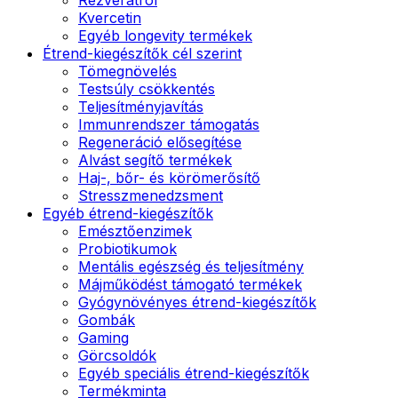
Kvercetin
Egyéb longevity termékek
Étrend-kiegészítők cél szerint
Tömegnövelés
Testsúly csökkentés
Teljesítményjavítás
Immunrendszer támogatás
Regeneráció elősegítése
Alvást segítő termékek
Haj-, bőr- és körömerősítő
Stresszmenedzsment
Egyéb étrend-kiegészítők
Emésztőenzimek
Probiotikumok
Mentális egészség és teljesítmény
Májműködést támogató termékek
Gyógynövényes étrend-kiegészítők
Gombák
Gaming
Görcsoldók
Egyéb speciális étrend-kiegészítők
Termékminta