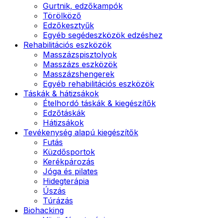
Gurtnik, edzőkampók
Törölköző
Edzőkesztyűk
Egyéb segédeszközök edzéshez
Rehabilitációs eszközök
Masszázspisztolyok
Masszázs eszközök
Masszázshengerek
Egyéb rehabilitációs eszközök
Táskák & hátizsákok
Ételhordó táskák & kiegészítők
Edzőtáskák
Hátizsákok
Tevékenység alapú kiegészítők
Futás
Küzdősportok
Kerékpározás
Jóga és pilates
Hidegterápia
Úszás
Túrázás
Biohacking