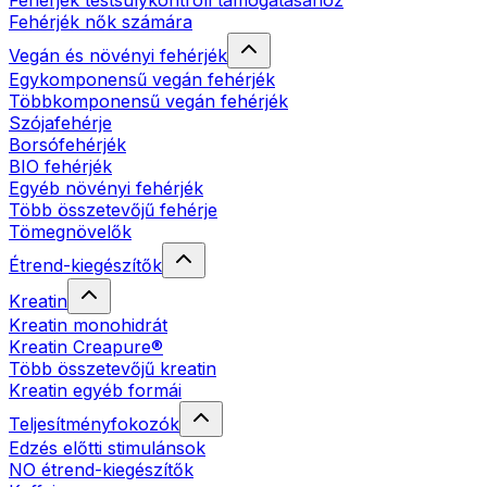
Fehérjék testsúlykontroll támogatásához
Fehérjék nők számára
Vegán és növényi fehérjék
Egykomponensű vegán fehérjék
Többkomponensű vegán fehérjék
Szójafehérje
Borsófehérjék
BIO fehérjék
Egyéb növényi fehérjék
Több összetevőjű fehérje
Tömegnövelők
Étrend-kiegészítők
Kreatin
Kreatin monohidrát
Kreatin Creapure®
Több összetevőjű kreatin
Kreatin egyéb formái
Teljesítményfokozók
Edzés előtti stimulánsok
NO étrend-kiegészítők