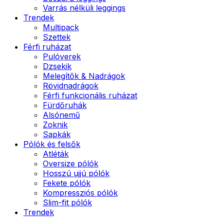
Varrás nélküli leggings
Trendek
Multipack
Szettek
Férfi ruházat
Pulóverek
Dzsekik
Melegítők & Nadrágok
Rövidnadrágok
Férfi funkcionális ruházat
Fürdőruhák
Alsónemű
Zoknik
Sapkák
Pólók és felsők
Atléták
Oversize pólók
Hosszú ujjú pólók
Fekete pólók
Kompressziós pólók
Slim-fit pólók
Trendek