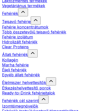
Laktózmentes termékek
Vegetáriánus termékek
Fehérjék
Tejsavó fehérje
Fehérje koncentrátumok
Több összetevőjű tejsavó fehérjék
Fehérje izolátum
Hidrolizált fehérjék
Clear Proteins
Állati fehérjék
Kollagén
Marha fehérje
Éjjeli fehérjék
Egyéb állati fehérjék
Élelmiszer helyettesítők
Étkezéshelyettesítő porok
Ready-to-Drink fehérjeitalok
Fehérjék cél szerint
Izomtömegnövelők