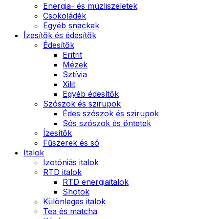
Energia- és müzliszeletek
Csokoládék
Egyéb snackek
Ízesítők és édesítők
Édesítők
Eritrit
Mézek
Sztívia
Xilit
Egyéb édesítők
Szószok és szirupok
Édes szószok és szirupok
Sós szószok és öntetek
Ízesítők
Fűszerek és só
Italok
Izotóniás italok
RTD italok
RTD energiaitalok
Shotok
Különleges italok
Tea és matcha