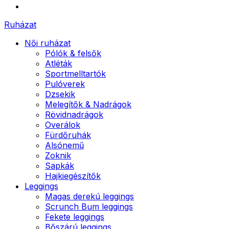
Ruházat
Női ruházat
Pólók & felsők
Atléták
Sportmelltartók
Pulóverek
Dzsekik
Melegítők & Nadrágok
Rövidnadrágok
Overálok
Fürdőruhák
Alsónemű
Zoknik
Sapkák
Hajkiegészítők
Leggings
Magas derekú leggings
Scrunch Bum leggings
Fekete leggings
Bőszárú leggings