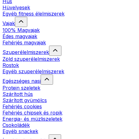
Hús
Hüvelyesek
Egyéb fitness élelmiszerek
Vajak
100% Magvajak
Édes magvajak
Fehérjés magvajak
Szuperélelmiszerek
Zöld szuperélelmiszerek
Rostok
Egyéb szuperélelmiszerek
Egészséges nasi
Protein szeletek
Szárított hús
Szárított gyümölcs
Fehérjés cookies
Fehérjés chipsek és ropik
Energia- és müzliszeletek
Csokoládék
Egyéb snackek