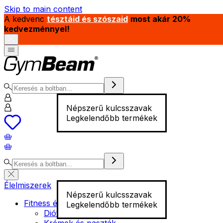
Skip to main content
A kedvenc
tésztáid és szószaid
most akár 20%
kedvezménnyel!
Népszerű kulcsszavak
Legkelendőbb termékek
Élelmiszerek
Népszerű kulcsszavak
Fitness élelmiszer
Legkelendőbb termékek
Diófélék
Krémek és paszták