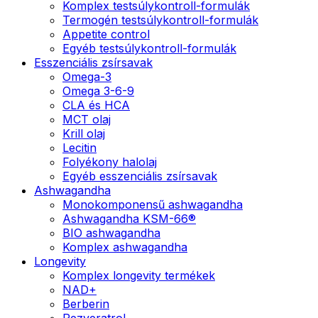
Komplex testsúlykontroll-formulák
Termogén testsúlykontroll-formulák
Appetite control
Egyéb testsúlykontroll-formulák
Esszenciális zsírsavak
Omega-3
Omega 3-6-9
CLA és HCA
MCT olaj
Krill olaj
Lecitin
Folyékony halolaj
Egyéb esszenciális zsírsavak
Ashwagandha
Monokomponensű ashwagandha
Ashwagandha KSM-66®
BIO ashwagandha
Komplex ashwagandha
Longevity
Komplex longevity termékek
NAD+
Berberin
Rezveratrol