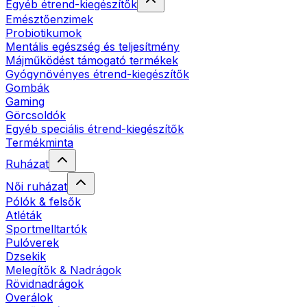
Egyéb étrend-kiegészítők
Emésztőenzimek
Probiotikumok
Mentális egészség és teljesítmény
Májműködést támogató termékek
Gyógynövényes étrend-kiegészítők
Gombák
Gaming
Görcsoldók
Egyéb speciális étrend-kiegészítők
Termékminta
Ruházat
Női ruházat
Pólók & felsők
Atléták
Sportmelltartók
Pulóverek
Dzsekik
Melegítők & Nadrágok
Rövidnadrágok
Overálok