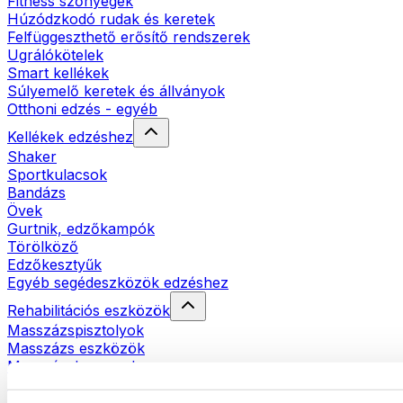
Fitness szőnyegek
Húzódzkodó rudak és keretek
Felfüggeszthető erősítő rendszerek
Ugrálókötelek
Smart kellékek
Súlyemelő keretek és állványok
Otthoni edzés - egyéb
Kellékek edzéshez
Shaker
Sportkulacsok
Bandázs
Övek
Gurtnik, edzőkampók
Törölköző
Edzőkesztyűk
Egyéb segédeszközök edzéshez
Rehabilitációs eszközök
Masszázspisztolyok
Masszázs eszközök
Masszázshengerek
Egyéb rehabilitációs eszközök