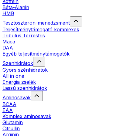
Koffein
Béta-Alanin
HMB
Tesztoszteron-menedzsment
Teljesítménytámogató komplexek
Tribulus Terrestris
Maca
DAA
Egyéb teljesítménytámogatók
Szénhidrátok
Gyors szénhidrátok
All in one
Energia zselék
Lassú szénhidrátok
Aminosavak
BCAA
EAA
Komplex aminosavak
Glutamin
Citrullin
Arginin