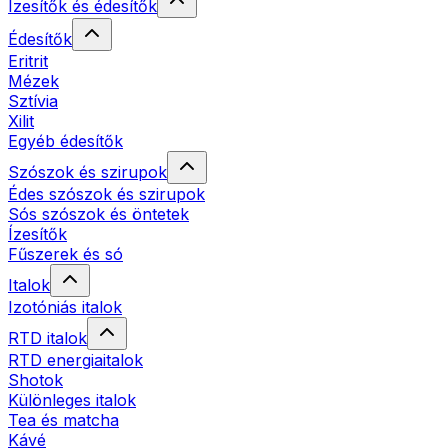
Ízesítők és édesítők
Édesítők
Eritrit
Mézek
Sztívia
Xilit
Egyéb édesítők
Szószok és szirupok
Édes szószok és szirupok
Sós szószok és öntetek
Ízesítők
Fűszerek és só
Italok
Izotóniás italok
RTD italok
RTD energiaitalok
Shotok
Különleges italok
Tea és matcha
Kávé