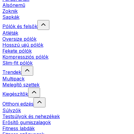
Alsónemű
Zoknik
Sapkák
Pólók és felsők
Atléták
Oversize pólók
Hosszú ujjú pólók
Fekete pólók
Kompressziós pólók
Slim-fit pólók
Trendek
Multipack
Melegítő szettek
Kiegészítők
Otthoni edzés
Súlyzók
Testsúlyok és nehezékek
Erősítő gumiszalagok
Fitness labdák