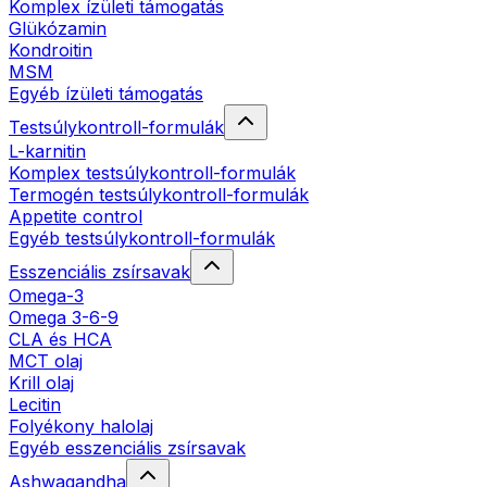
Komplex ízületi támogatás
Glükózamin
Kondroitin
MSM
Egyéb ízületi támogatás
Testsúlykontroll-formulák
L-karnitin
Komplex testsúlykontroll-formulák
Termogén testsúlykontroll-formulák
Appetite control
Egyéb testsúlykontroll-formulák
Esszenciális zsírsavak
Omega-3
Omega 3-6-9
CLA és HCA
MCT olaj
Krill olaj
Lecitin
Folyékony halolaj
Egyéb esszenciális zsírsavak
Ashwagandha