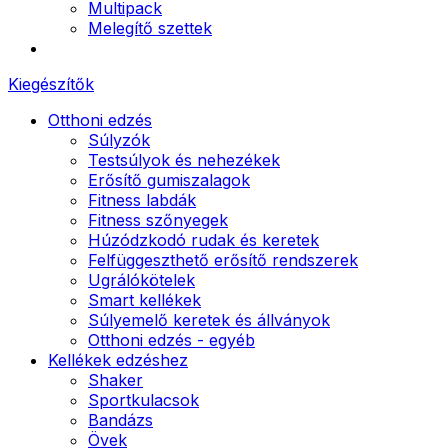
Multipack
Melegítő szettek
Kiegészítők
Otthoni edzés
Súlyzók
Testsúlyok és nehezékek
Erősítő gumiszalagok
Fitness labdák
Fitness szőnyegek
Húzódzkodó rudak és keretek
Felfüggeszthető erősítő rendszerek
Ugrálókötelek
Smart kellékek
Súlyemelő keretek és állványok
Otthoni edzés - egyéb
Kellékek edzéshez
Shaker
Sportkulacsok
Bandázs
Övek