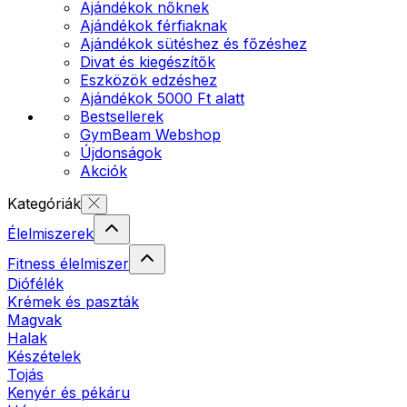
Ajándékok nőknek
Ajándékok férfiaknak
Ajándékok sütéshez és főzéshez
Divat és kiegészítők
Eszközök edzéshez
Ajándékok 5000 Ft alatt
Bestsellerek
GymBeam Webshop
Újdonságok
Akciók
Kategóriák
Élelmiszerek
Fitness élelmiszer
Diófélék
Krémek és paszták
Magvak
Halak
Készételek
Tojás
Kenyér és pékáru