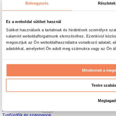
Táskák & hátizsákok
Beleegyezés
Részletek
Ételhordó táskák & kiegészítők
Edzőtáskák
Hátizsákok
Ez a weboldal sütiket használ
Tevékenység alapú kiegészítők
Sütiket használunk a tartalmak és hirdetések személyre sza
Futás
valamint weboldalforgalmunk elemzéséhez. Ezenkívül közöss
Küzdősportok
megosztjuk az Ön weboldalhasználatra vonatkozó adatait, a
Kerékpározás
Jóga és pilates
adatokkal, amelyeket Ön adott meg számukra vagy az Ön álta
Hidegterápia
Úszás
Túrázás
Mindennek a meg
Biohacking
Vörösfény-terápia
Vízszűrők és -kancsók
Testre szabá
Öko háztartás
Mosószerek
Megtagad
Tisztítószerek
Natúrkozmetikumok
Tusfürdők és szappanok