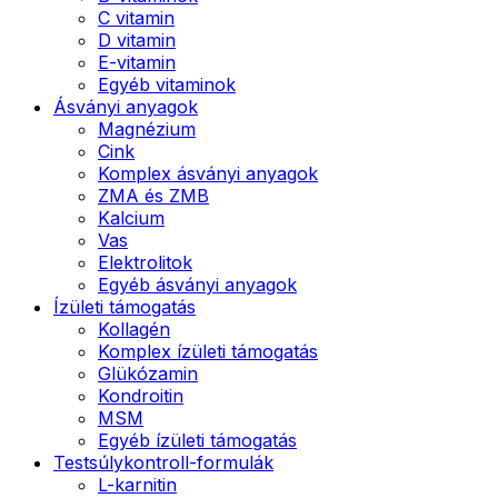
C vitamin
D vitamin
E-vitamin
Egyéb vitaminok
Ásványi anyagok
Magnézium
Cink
Komplex ásványi anyagok
ZMA és ZMB
Kalcium
Vas
Elektrolitok
Egyéb ásványi anyagok
Ízületi támogatás
Kollagén
Komplex ízületi támogatás
Glükózamin
Kondroitin
MSM
Egyéb ízületi támogatás
Testsúlykontroll-formulák
L-karnitin