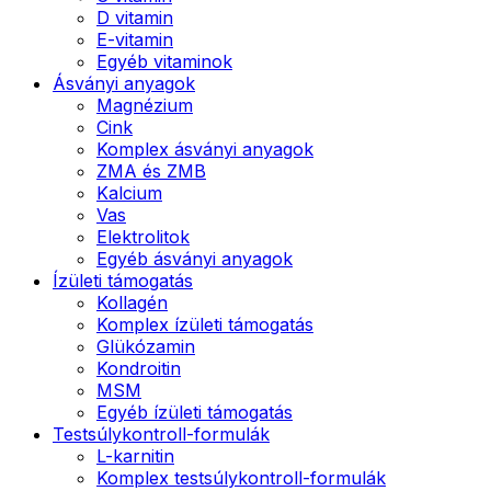
D vitamin
E-vitamin
Egyéb vitaminok
Ásványi anyagok
Magnézium
Cink
Komplex ásványi anyagok
ZMA és ZMB
Kalcium
Vas
Elektrolitok
Egyéb ásványi anyagok
Ízületi támogatás
Kollagén
Komplex ízületi támogatás
Glükózamin
Kondroitin
MSM
Egyéb ízületi támogatás
Testsúlykontroll-formulák
L-karnitin
Komplex testsúlykontroll-formulák