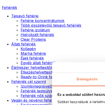
Fehérjék
Tejsavó fehérje
Fehérje koncentrátumok
Több összetevőjű tejsavó fehérjék
Fehérje izolátum
Hidrolizált fehérjék
Clear Proteins
Állati fehérjék
Kollagén
Marha fehérje
Éjjeli fehérjék
Egyéb állati fehérjék
Élelmiszer helyettesítők
Étkezéshelyettesítő porok
Ready-to-Drink fehérjeitalok
Beleegyezés
Fehérjék cél szerint
Izomtömegnövelők
Fehérjék testsúlykontroll támogatásához
Ez a weboldal sütiket haszn
Fehérjék nők számára
Vegán és növényi fehérjék
Sütiket használunk a tartal
Egykomponensű vegán fehérjék