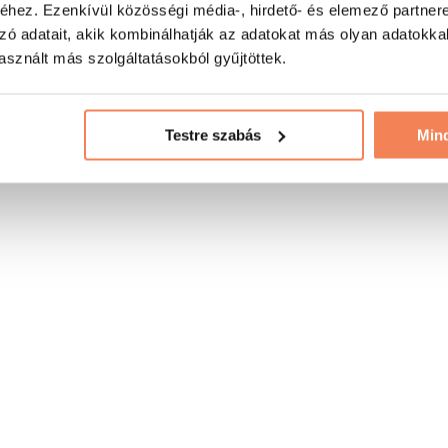
hez. Ezenkívül közösségi média-, hirdető- és elemező partner
zó adatait, akik kombinálhatják az adatokat más olyan adatokka
sznált más szolgáltatásokból gyűjtöttek.
Testre szabás
Min