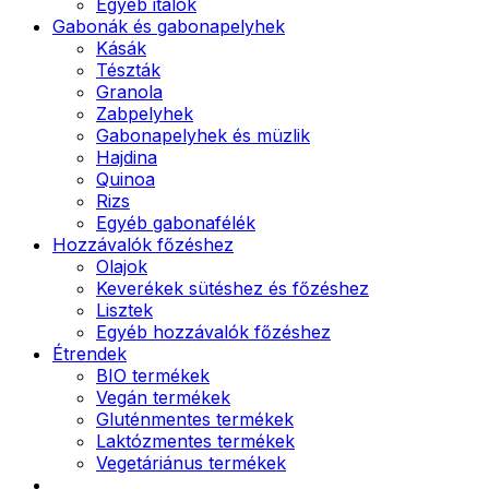
Egyéb italok
Gabonák és gabonapelyhek
Kásák
Tészták
Granola
Zabpelyhek
Gabonapelyhek és müzlik
Hajdina
Quinoa
Rizs
Egyéb gabonafélék
Hozzávalók főzéshez
Olajok
Keverékek sütéshez és főzéshez
Lisztek
Egyéb hozzávalók főzéshez
Étrendek
BIO termékek
Vegán termékek
Gluténmentes termékek
Laktózmentes termékek
Vegetáriánus termékek