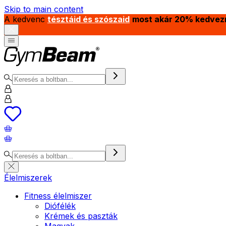
Skip to main content
A kedvenc
tésztáid és szószaid
most akár 20% kedvez
Élelmiszerek
Fitness élelmiszer
Diófélék
Krémek és paszták
Magvak