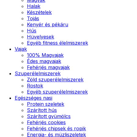
Halak
Készételek
Tojás
Kenyér és pékáru
Hús
Hüvelyesek
Egyéb fitness élelmiszerek
Vajak
100% Magvajak
Édes magvajak
Fehérjés magvajak
Szuperélelmiszerek
Zöld szuperélelmiszerek
Rostok
Egyéb szuperélelmiszerek
Egészséges nasi
Protein szeletek
Szárított hús
Szárított gyümölcs
Fehérjés cookies
Fehérjés chipsek és ropik
Energia- és müzliszeletek