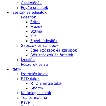
Csokoládék
Egyéb snackek
Ízesítők és édesítők
Édesítők
Eritrit
Mézek
Sztívia
Xilit
Egyéb édesítők
Szószok és szirupok
Édes szószok és szirupok
Sós szószok és öntetek
Ízesítők
Fűszerek és só
Italok
Izotóniás italok
RTD italok
RTD energiaitalok
Shotok
Különleges italok
Tea és matcha
Kávé