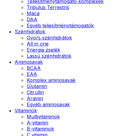
Teljesítménytámogató komplexek
Tribulus Terrestris
Maca
DAA
Egyéb teljesítménytámogatók
Szénhidrátok
Gyors szénhidrátok
All in one
Energia zselék
Lassú szénhidrátok
Aminosavak
BCAA
EAA
Komplex aminosavak
Glutamin
Citrullin
Arginin
Egyéb aminosavak
Vitaminok
Multivitaminok
A-vitamin
B-vitaminok
C vitamin