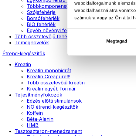
weboldalforgalmunk elemzésé
Többkomponensű vegán fehérjék
weboldalhasználatra vonatko
Szójafehérje
számukra vagy az Ön által ha
Borsófehérjék
BIO fehérjék
Egyéb növényi fehérjék
Több összetevőjű fehérje
Megtagad
Tömegnövelők
Étrend-kiegészítők
Kreatin
Kreatin monohidrát
Kreatin Creapure®
Több összetevőjű kreatin
Kreatin egyéb formái
Teljesítményfokozók
Edzés előtti stimulánsok
NO étrend-kiegészítők
Koffein
Béta-Alanin
HMB
Tesztoszteron-menedzsment