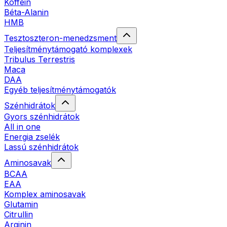
Koffein
Béta-Alanin
HMB
Tesztoszteron-menedzsment
Teljesítménytámogató komplexek
Tribulus Terrestris
Maca
DAA
Egyéb teljesítménytámogatók
Szénhidrátok
Gyors szénhidrátok
All in one
Energia zselék
Lassú szénhidrátok
Aminosavak
BCAA
EAA
Komplex aminosavak
Glutamin
Citrullin
Arginin