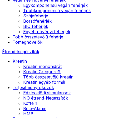
Egykomponensű vegán fehérjék
Többkomponensű vegán fehérjék
Szójafehérje
Borsófehérjék
BIO fehérjék
Egyéb növényi fehérjék
Több összetevőjű fehérje
Tömegnövelők
Étrend-kiegészítők
Kreatin
Kreatin monohidrát
Kreatin Creapure®
Több összetevőjű kreatin
Kreatin egyéb formái
Teljesítményfokozók
Edzés előtti stimulánsok
NO étrend-kiegészítők
Koffein
Béta-Alanin
HMB