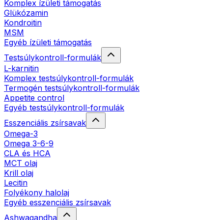
Komplex ízületi támogatás
Glükózamin
Kondroitin
MSM
Egyéb ízületi támogatás
Testsúlykontroll-formulák
L-karnitin
Komplex testsúlykontroll-formulák
Termogén testsúlykontroll-formulák
Appetite control
Egyéb testsúlykontroll-formulák
Esszenciális zsírsavak
Omega-3
Omega 3-6-9
CLA és HCA
MCT olaj
Krill olaj
Lecitin
Folyékony halolaj
Egyéb esszenciális zsírsavak
Ashwagandha