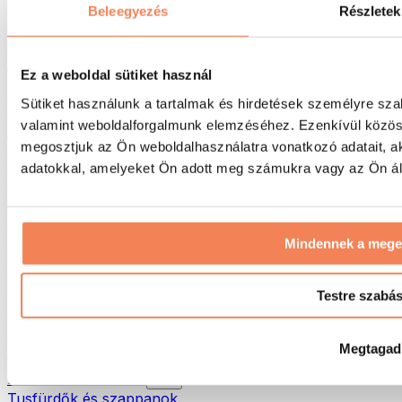
Táskák & hátizsákok
Beleegyezés
Részletek
Ételhordó táskák & kiegészítők
Edzőtáskák
Hátizsákok
Ez a weboldal sütiket használ
Tevékenység alapú kiegészítők
Sütiket használunk a tartalmak és hirdetések személyre sza
Futás
valamint weboldalforgalmunk elemzéséhez. Ezenkívül közöss
Küzdősportok
megosztjuk az Ön weboldalhasználatra vonatkozó adatait, a
Kerékpározás
Jóga és pilates
adatokkal, amelyeket Ön adott meg számukra vagy az Ön álta
Hidegterápia
Úszás
Túrázás
Mindennek a meg
Biohacking
Vörösfény-terápia
Vízszűrők és -kancsók
Testre szabá
Öko háztartás
Mosószerek
Megtagad
Tisztítószerek
Natúrkozmetikumok
Tusfürdők és szappanok