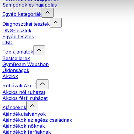
Samponok és hajápolás
Egyéb kategóriák
Diagnosztikai tesztek
DNS-tesztek
Egyéb tesztek
CBD
Top ajánlatok
Bestsellerek
GymBeam Webshop
Újdonságok
Akciók
Ruházati Akció
Akciós női ruházat
Akciós férfi ruházat
Ajándékok
Ajándékutalványok
Ajándékok az egész családnak
Ajándékok nőknek
Ajándékok férfiaknak