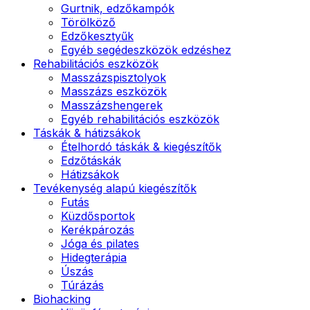
Gurtnik, edzőkampók
Törölköző
Edzőkesztyűk
Egyéb segédeszközök edzéshez
Rehabilitációs eszközök
Masszázspisztolyok
Masszázs eszközök
Masszázshengerek
Egyéb rehabilitációs eszközök
Táskák & hátizsákok
Ételhordó táskák & kiegészítők
Edzőtáskák
Hátizsákok
Tevékenység alapú kiegészítők
Futás
Küzdősportok
Kerékpározás
Jóga és pilates
Hidegterápia
Úszás
Túrázás
Biohacking