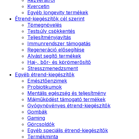
Kvercetin
Egyéb longevity termékek
Étrend-kiegészítők cél szerint
Tömegnövelés
Testsúly csökkentés
Teljesítményjavítás
Immunrendszer támogatás
Regeneráció elősegítése
Alvást segítő termékek
Haj-, bőr- és körömerősítő
Stresszmenedzsment
Egyéb étrend-kiegészítők
Emésztőenzimek
Probiotikumok
Mentális egészség és teljesítmény
Májműködést támogató termékek
Gyógynövényes étrend-kiegészítők
Gombák
Gaming
Görcsoldók
Egyéb speciális étrend-kiegészítők
Termékminta