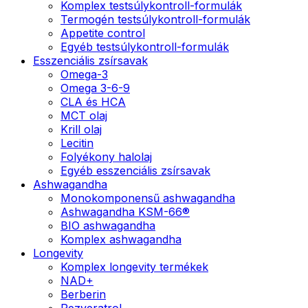
Komplex testsúlykontroll-formulák
Termogén testsúlykontroll-formulák
Appetite control
Egyéb testsúlykontroll-formulák
Esszenciális zsírsavak
Omega-3
Omega 3-6-9
CLA és HCA
MCT olaj
Krill olaj
Lecitin
Folyékony halolaj
Egyéb esszenciális zsírsavak
Ashwagandha
Monokomponensű ashwagandha
Ashwagandha KSM-66®
BIO ashwagandha
Komplex ashwagandha
Longevity
Komplex longevity termékek
NAD+
Berberin
Rezveratrol