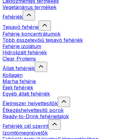
Laktózmentes termékek
Vegetáriánus termékek
Fehérjék
Tejsavó fehérje
Fehérje koncentrátumok
Több összetevőjű tejsavó fehérjék
Fehérje izolátum
Hidrolizált fehérjék
Clear Proteins
Állati fehérjék
Kollagén
Marha fehérje
Éjjeli fehérjék
Egyéb állati fehérjék
Élelmiszer helyettesítők
Étkezéshelyettesítő porok
Ready-to-Drink fehérjeitalok
Fehérjék cél szerint
Izomtömegnövelők