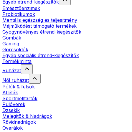
Egyéb étrend-kiegészítők
Emésztőenzimek
Probiotikumok
Mentális egészség és teljesítmény
Májműködést támogató termékek
Gyógynövényes étrend-kiegészítők
Gombák
Gaming
Görcsoldók
Egyéb speciális étrend-kiegészítők
Termékminta
Ruházat
Női ruházat
Pólók & felsők
Atléták
Sportmelltartók
Pulóverek
Dzsekik
Melegítők & Nadrágok
Rövidnadrágok
Overálok