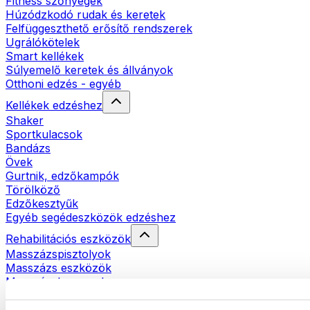
Fitness szőnyegek
Húzódzkodó rudak és keretek
Felfüggeszthető erősítő rendszerek
Ugrálókötelek
Smart kellékek
Súlyemelő keretek és állványok
Otthoni edzés - egyéb
Kellékek edzéshez
Shaker
Sportkulacsok
Bandázs
Övek
Gurtnik, edzőkampók
Törölköző
Edzőkesztyűk
Egyéb segédeszközök edzéshez
Rehabilitációs eszközök
Masszázspisztolyok
Masszázs eszközök
Masszázshengerek
Egyéb rehabilitációs eszközök