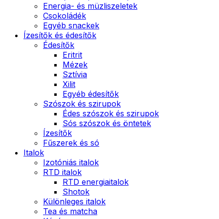
Energia- és müzliszeletek
Csokoládék
Egyéb snackek
Ízesítők és édesítők
Édesítők
Eritrit
Mézek
Sztívia
Xilit
Egyéb édesítők
Szószok és szirupok
Édes szószok és szirupok
Sós szószok és öntetek
Ízesítők
Fűszerek és só
Italok
Izotóniás italok
RTD italok
RTD energiaitalok
Shotok
Különleges italok
Tea és matcha