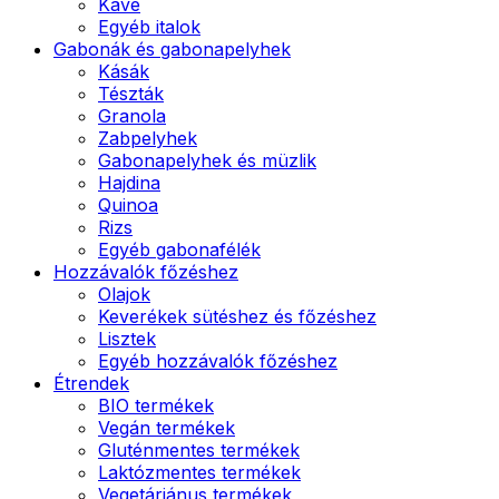
Kávé
Egyéb italok
Gabonák és gabonapelyhek
Kásák
Tészták
Granola
Zabpelyhek
Gabonapelyhek és müzlik
Hajdina
Quinoa
Rizs
Egyéb gabonafélék
Hozzávalók főzéshez
Olajok
Keverékek sütéshez és főzéshez
Lisztek
Egyéb hozzávalók főzéshez
Étrendek
BIO termékek
Vegán termékek
Gluténmentes termékek
Laktózmentes termékek
Vegetáriánus termékek