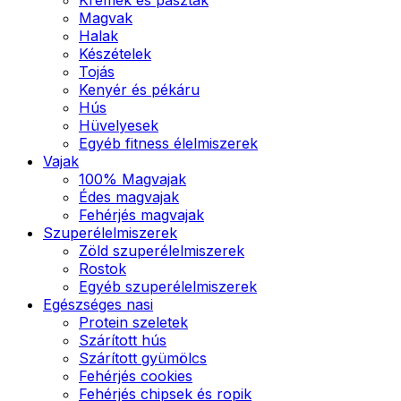
Magvak
Halak
Készételek
Tojás
Kenyér és pékáru
Hús
Hüvelyesek
Egyéb fitness élelmiszerek
Vajak
100% Magvajak
Édes magvajak
Fehérjés magvajak
Szuperélelmiszerek
Zöld szuperélelmiszerek
Rostok
Egyéb szuperélelmiszerek
Egészséges nasi
Protein szeletek
Szárított hús
Szárított gyümölcs
Fehérjés cookies
Fehérjés chipsek és ropik