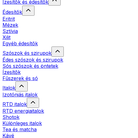
Ízesítők és édesítők
Édesítők
Eritrit
Mézek
Sztívia
Xilit
Egyéb édesítők
Szószok és szirupok
Édes szószok és szirupok
Sós szószok és öntetek
Ízesítők
Fűszerek és só
Italok
Izotóniás italok
RTD italok
RTD energiaitalok
Shotok
Különleges italok
Tea és matcha
Kávé