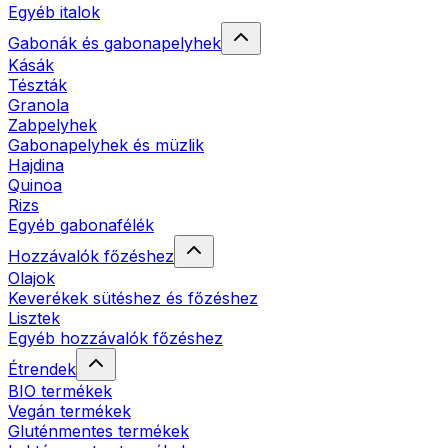
Egyéb italok
Gabonák és gabonapelyhek
Kásák
Tészták
Granola
Zabpelyhek
Gabonapelyhek és müzlik
Hajdina
Quinoa
Rizs
Egyéb gabonafélék
Hozzávalók főzéshez
Olajok
Keverékek sütéshez és főzéshez
Lisztek
Egyéb hozzávalók főzéshez
Étrendek
BIO termékek
Vegán termékek
Gluténmentes termékek