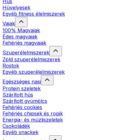
Hús
Hüvelyesek
Egyéb fitness élelmiszerek
Vajak
100% Magvajak
Édes magvajak
Fehérjés magvajak
Szuperélelmiszerek
Zöld szuperélelmiszerek
Rostok
Egyéb szuperélelmiszerek
Egészséges nasi
Protein szeletek
Szárított hús
Szárított gyümölcs
Fehérjés cookies
Fehérjés chipsek és ropik
Energia- és müzliszeletek
Csokoládék
Egyéb snackek