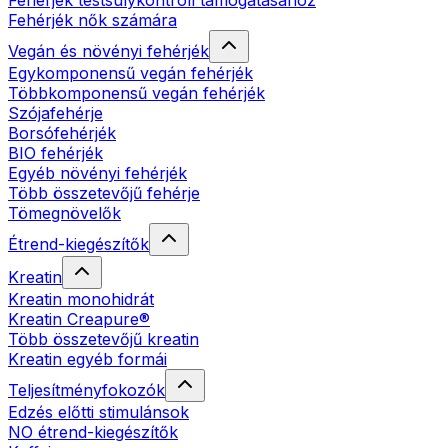
Fehérjék testsúlykontroll támogatásához
Fehérjék nők számára
Vegán és növényi fehérjék
Egykomponensű vegán fehérjék
Többkomponensű vegán fehérjék
Szójafehérje
Borsófehérjék
BIO fehérjék
Egyéb növényi fehérjék
Több összetevőjű fehérje
Tömegnövelők
Étrend-kiegészítők
Kreatin
Kreatin monohidrát
Kreatin Creapure®
Több összetevőjű kreatin
Kreatin egyéb formái
Teljesítményfokozók
Edzés előtti stimulánsok
NO étrend-kiegészítők