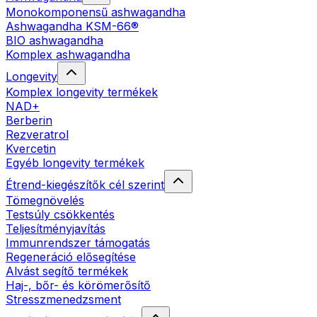
Monokomponensű ashwagandha
Ashwagandha KSM-66®
BIO ashwagandha
Komplex ashwagandha
Longevity
Komplex longevity termékek
NAD+
Berberin
Rezveratrol
Kvercetin
Egyéb longevity termékek
Étrend-kiegészítők cél szerint
Tömegnövelés
Testsúly csökkentés
Teljesítményjavítás
Immunrendszer támogatás
Regeneráció elősegítése
Alvást segítő termékek
Haj-, bőr- és körömerősítő
Stresszmenedzsment