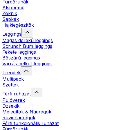
Fürdőruhák
Alsónemű
Zoknik
Sapkák
Hajkiegészítők
Leggings
Magas derekú leggings
Scrunch Bum leggings
Fekete leggings
Bőszárú leggings
Varrás nélküli leggings
Trendek
Multipack
Szettek
Férfi ruházat
Pulóverek
Dzsekik
Melegítők & Nadrágok
Rövidnadrágok
Férfi funkcionális ruházat
Fürdőruhák