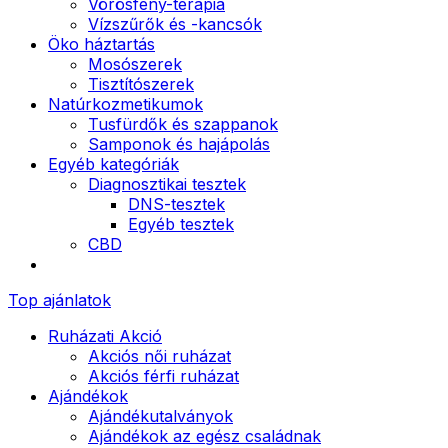
Vörösfény-terápia
Vízszűrők és -kancsók
Öko háztartás
Mosószerek
Tisztítószerek
Natúrkozmetikumok
Tusfürdők és szappanok
Samponok és hajápolás
Egyéb kategóriák
Diagnosztikai tesztek
DNS-tesztek
Egyéb tesztek
CBD
Top ajánlatok
Ruházati Akció
Akciós női ruházat
Akciós férfi ruházat
Ajándékok
Ajándékutalványok
Ajándékok az egész családnak