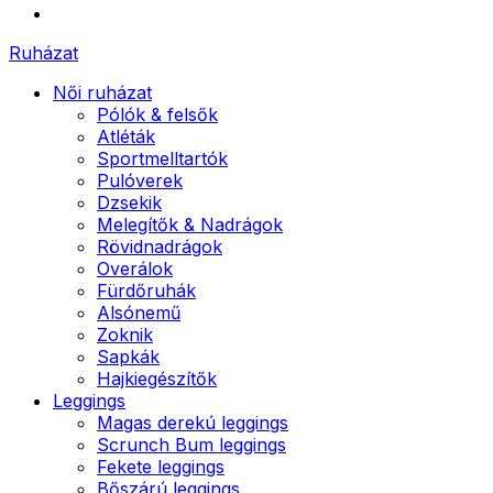
Ruházat
Női ruházat
Pólók & felsők
Atléták
Sportmelltartók
Pulóverek
Dzsekik
Melegítők & Nadrágok
Rövidnadrágok
Overálok
Fürdőruhák
Alsónemű
Zoknik
Sapkák
Hajkiegészítők
Leggings
Magas derekú leggings
Scrunch Bum leggings
Fekete leggings
Bőszárú leggings