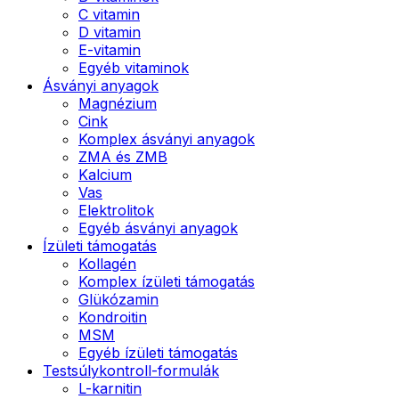
C vitamin
D vitamin
E-vitamin
Egyéb vitaminok
Ásványi anyagok
Magnézium
Cink
Komplex ásványi anyagok
ZMA és ZMB
Kalcium
Vas
Elektrolitok
Egyéb ásványi anyagok
Ízületi támogatás
Kollagén
Komplex ízületi támogatás
Glükózamin
Kondroitin
MSM
Egyéb ízületi támogatás
Testsúlykontroll-formulák
L-karnitin