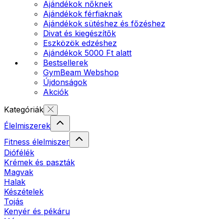
Ajándékok nőknek
Ajándékok férfiaknak
Ajándékok sütéshez és főzéshez
Divat és kiegészítők
Eszközök edzéshez
Ajándékok 5000 Ft alatt
Bestsellerek
GymBeam Webshop
Újdonságok
Akciók
Kategóriák
Élelmiszerek
Fitness élelmiszer
Diófélék
Krémek és paszták
Magvak
Halak
Készételek
Tojás
Kenyér és pékáru