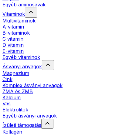
Egyéb aminosavak
Vitaminok
Multivitaminok
A-vitamin
B-vitaminok
C vitamin
D vitamin
E-vitamin
Egyéb vitaminok
Ásványi anyagok
Magnézium
Cink
Komplex ásványi anyagok
ZMA és ZMB
Kalcium
Vas
Elektrolitok
Egyéb ásványi anyagok
Ízületi támogatás
Kollagén