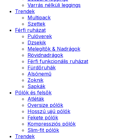
Varrás nélküli leggings
Trendek
Multipack
Szettek
Férfi ruházat
Pulóverek
Dzsekik
Melegítők & Nadrágok
Rövidnadrágok
Férfi funkcionális ruházat
Fürdőruhák
Alsónemű
Zoknik
Sapkák
Pólók és felsők
Atléták
Oversize pólók
Hosszú ujjú pólók
Fekete pólók
Kompressziós pólók
Slim-fit pólók
Trendek