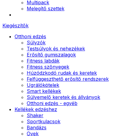
Multipack
Melegítő szettek
Kiegészítők
Otthoni edzés
Súlyzók
Testsúlyok és nehezékek
Erősítő gumiszalagok
Fitness labdák
Fitness szőnyegek
Húzódzkodó rudak és keretek
Felfüggeszthető erősítő rendszerek
Ugrálókötelek
Smart kellékek
Súlyemelő keretek és állványok
Otthoni edzés - egyéb
Kellékek edzéshez
Shaker
Sportkulacsok
Bandázs
Övek