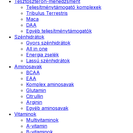
Tesztoszteron-menedzsment
Teljesítménytámogató komplexek
Tribulus Terrestris
Maca
DAA
Egyéb teljesítménytámogatók
Szénhidrátok
Gyors szénhidrátok
All in one
Energia zselék
Lassú szénhidrátok
Aminosavak
BCAA
EAA
Komplex aminosavak
Glutamin
Citrullin
Arginin
Egyéb aminosavak
Vitaminok
Multivitaminok
A-vitamin
B-vitaminok