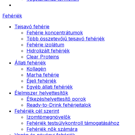
Fehérjék
Tejsavó fehérje
Fehérje koncentrátumok
Több összetevőjű tejsavó fehérjék
Fehérje izolátum
Hidrolizált fehérjék
Clear Proteins
Állati fehérjék
Kollagén
Marha fehérje
Éjjeli fehérjék
Egyéb állati fehérjék
Élelmiszer helyettesítők
Étkezéshelyettesítő porok
Ready-to-Drink fehérjeitalok
Fehérjék cél szerint
Izomtömegnövelők
Fehérjék testsúlykontroll támogatásához
Fehérjék nők számára
Vegán és növényi fehérjék