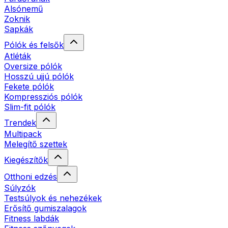
Alsónemű
Zoknik
Sapkák
Pólók és felsők
Atléták
Oversize pólók
Hosszú ujjú pólók
Fekete pólók
Kompressziós pólók
Slim-fit pólók
Trendek
Multipack
Melegítő szettek
Kiegészítők
Otthoni edzés
Súlyzók
Testsúlyok és nehezékek
Erősítő gumiszalagok
Fitness labdák