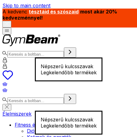
Skip to main content
A kedvenc
tésztáid és szószaid
most akár 20%
kedvezménnyel!
Népszerű kulcsszavak
Legkelendőbb termékek
Élelmiszerek
Népszerű kulcsszavak
Fitness élelmiszer
Legkelendőbb termékek
Diófélék
Krémek és paszták