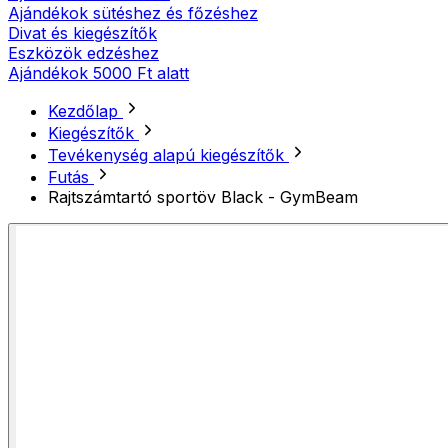
Ajándékok sütéshez és főzéshez
Divat és kiegészítők
Eszközök edzéshez
Ajándékok 5000 Ft alatt
Kezdőlap
Kiegészítők
Tevékenység alapú kiegészítők
Futás
Rajtszámtartó sportöv Black - GymBeam