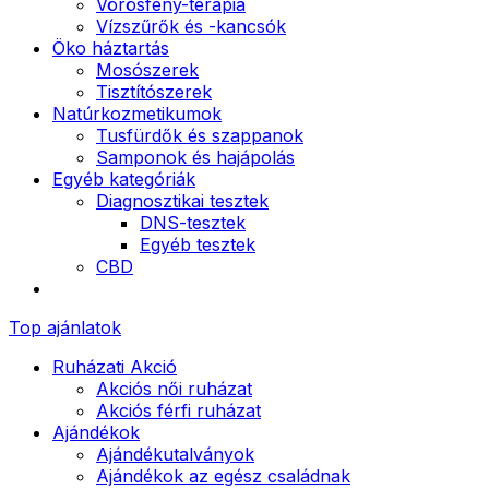
Vörösfény-terápia
Vízszűrők és -kancsók
Öko háztartás
Mosószerek
Tisztítószerek
Natúrkozmetikumok
Tusfürdők és szappanok
Samponok és hajápolás
Egyéb kategóriák
Diagnosztikai tesztek
DNS-tesztek
Egyéb tesztek
CBD
Top ajánlatok
Ruházati Akció
Akciós női ruházat
Akciós férfi ruházat
Ajándékok
Ajándékutalványok
Ajándékok az egész családnak