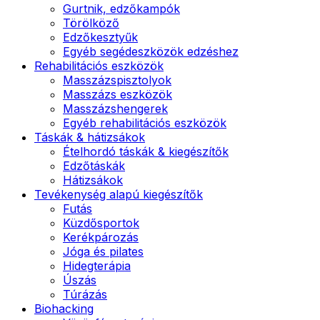
Gurtnik, edzőkampók
Törölköző
Edzőkesztyűk
Egyéb segédeszközök edzéshez
Rehabilitációs eszközök
Masszázspisztolyok
Masszázs eszközök
Masszázshengerek
Egyéb rehabilitációs eszközök
Táskák & hátizsákok
Ételhordó táskák & kiegészítők
Edzőtáskák
Hátizsákok
Tevékenység alapú kiegészítők
Futás
Küzdősportok
Kerékpározás
Jóga és pilates
Hidegterápia
Úszás
Túrázás
Biohacking