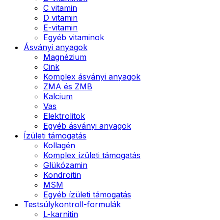
C vitamin
D vitamin
E-vitamin
Egyéb vitaminok
Ásványi anyagok
Magnézium
Cink
Komplex ásványi anyagok
ZMA és ZMB
Kalcium
Vas
Elektrolitok
Egyéb ásványi anyagok
Ízületi támogatás
Kollagén
Komplex ízületi támogatás
Glükózamin
Kondroitin
MSM
Egyéb ízületi támogatás
Testsúlykontroll-formulák
L-karnitin