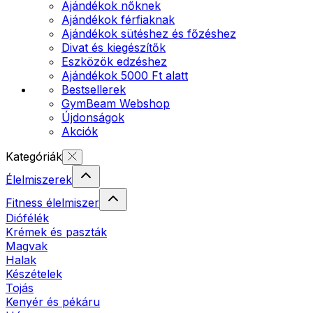
Ajándékok nőknek
Ajándékok férfiaknak
Ajándékok sütéshez és főzéshez
Divat és kiegészítők
Eszközök edzéshez
Ajándékok 5000 Ft alatt
Bestsellerek
GymBeam Webshop
Újdonságok
Akciók
Kategóriák
Élelmiszerek
Fitness élelmiszer
Diófélék
Krémek és paszták
Magvak
Halak
Készételek
Tojás
Kenyér és pékáru