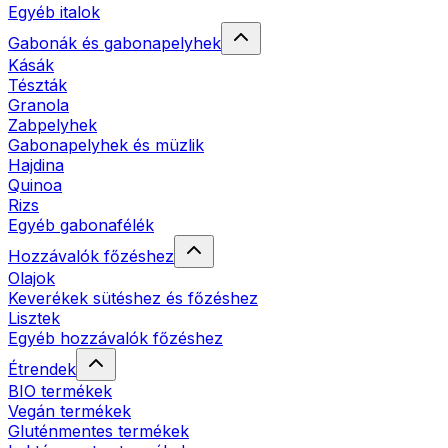
Egyéb italok
Gabonák és gabonapelyhek
Kásák
Tészták
Granola
Zabpelyhek
Gabonapelyhek és müzlik
Hajdina
Quinoa
Rizs
Egyéb gabonafélék
Hozzávalók főzéshez
Olajok
Keverékek sütéshez és főzéshez
Lisztek
Egyéb hozzávalók főzéshez
Étrendek
BIO termékek
Vegán termékek
Gluténmentes termékek