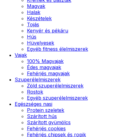
Magvak
Halak
Készételek
Tojás
Kenyér és pékáru
Hús
Hüvelyesek
Egyéb fitness élelmiszerek
Vajak
100% Magvajak
Édes magvajak
Fehérjés magvajak
Szuperélelmiszerek
Zöld szuperélelmiszerek
Rostok
Egyéb szuperélelmiszerek
Egészséges nasi
Protein szeletek
Szárított hús
Szárított gyümölcs
Fehérjés cookies
Fehérjés chipsek és ropik