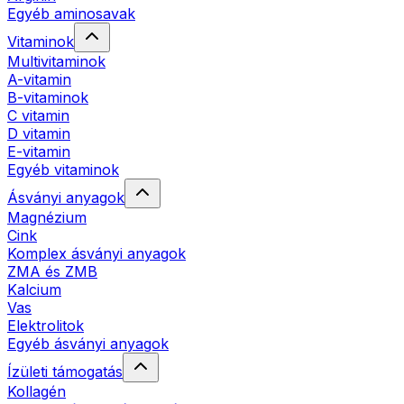
Egyéb aminosavak
Vitaminok
Multivitaminok
A-vitamin
B-vitaminok
C vitamin
D vitamin
E-vitamin
Egyéb vitaminok
Ásványi anyagok
Magnézium
Cink
Komplex ásványi anyagok
ZMA és ZMB
Kalcium
Vas
Elektrolitok
Egyéb ásványi anyagok
Ízületi támogatás
Kollagén