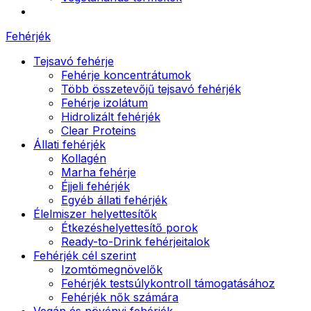
Fehérjék
Tejsavó fehérje
Fehérje koncentrátumok
Több összetevőjű tejsavó fehérjék
Fehérje izolátum
Hidrolizált fehérjék
Clear Proteins
Állati fehérjék
Kollagén
Marha fehérje
Éjjeli fehérjék
Egyéb állati fehérjék
Élelmiszer helyettesítők
Étkezéshelyettesítő porok
Ready-to-Drink fehérjeitalok
Fehérjék cél szerint
Izomtömegnövelők
Fehérjék testsúlykontroll támogatásához
Fehérjék nők számára
Vegán és növényi fehérjék