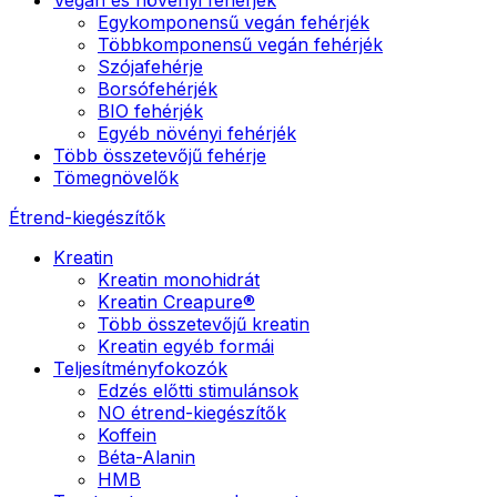
Egykomponensű vegán fehérjék
Többkomponensű vegán fehérjék
Szójafehérje
Borsófehérjék
BIO fehérjék
Egyéb növényi fehérjék
Több összetevőjű fehérje
Tömegnövelők
Étrend-kiegészítők
Kreatin
Kreatin monohidrát
Kreatin Creapure®
Több összetevőjű kreatin
Kreatin egyéb formái
Teljesítményfokozók
Edzés előtti stimulánsok
NO étrend-kiegészítők
Koffein
Béta-Alanin
HMB