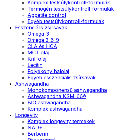
Komplex testsúlykontroll-formulák
Termogén testsúlykontroll-formulák
Appetite control
Egyéb testsúlykontroll-formulák
Esszenciális zsírsavak
Omega-3
Omega 3-6-9
CLA és HCA
MCT olaj
Krill olaj
Lecitin
Folyékony halolaj
Egyéb esszenciális zsírsavak
Ashwagandha
Monokomponensű ashwagandha
Ashwagandha KSM-66®
BIO ashwagandha
Komplex ashwagandha
Longevity
Komplex longevity termékek
NAD+
Berberin
Rezveratrol