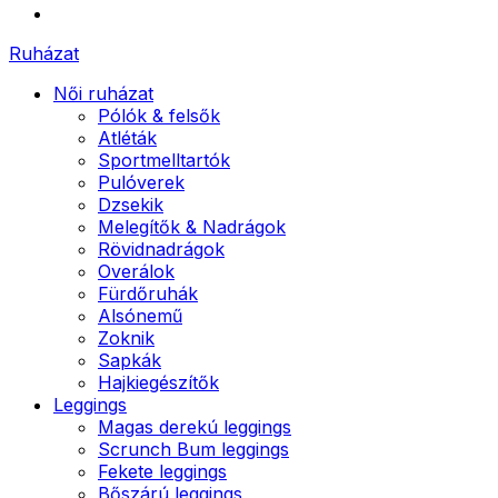
Ruházat
Női ruházat
Pólók & felsők
Atléták
Sportmelltartók
Pulóverek
Dzsekik
Melegítők & Nadrágok
Rövidnadrágok
Overálok
Fürdőruhák
Alsónemű
Zoknik
Sapkák
Hajkiegészítők
Leggings
Magas derekú leggings
Scrunch Bum leggings
Fekete leggings
Bőszárú leggings