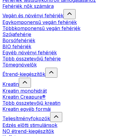
Fehérjék testsúlykontroll támogatásához
Fehérjék nők számára
Vegán és növényi fehérjék
Egykomponensű vegán fehérjék
Többkomponensű vegán fehérjék
Szójafehérje
Borsófehérjék
BIO fehérjék
Egyéb növényi fehérjék
Több összetevőjű fehérje
Tömegnövelők
Étrend-kiegészítők
Kreatin
Kreatin monohidrát
Kreatin Creapure®
Több összetevőjű kreatin
Kreatin egyéb formái
Teljesítményfokozók
Edzés előtti stimulánsok
NO étrend-kiegészítők