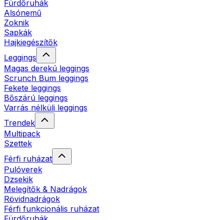
Fürdőruhák
Alsónemű
Zoknik
Sapkák
Hajkiegészítők
Leggings
Magas derekú leggings
Scrunch Bum leggings
Fekete leggings
Bőszárú leggings
Varrás nélküli leggings
Trendek
Multipack
Szettek
Férfi ruházat
Pulóverek
Dzsekik
Melegítők & Nadrágok
Rövidnadrágok
Férfi funkcionális ruházat
Fürdőruhák