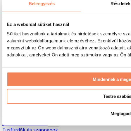
Táskák & hátizsákok
Beleegyezés
Részletek
Ételhordó táskák & kiegészítők
Edzőtáskák
Hátizsákok
Ez a weboldal sütiket használ
Tevékenység alapú kiegészítők
Sütiket használunk a tartalmak és hirdetések személyre sza
Futás
valamint weboldalforgalmunk elemzéséhez. Ezenkívül közöss
Küzdősportok
megosztjuk az Ön weboldalhasználatra vonatkozó adatait, a
Kerékpározás
Jóga és pilates
adatokkal, amelyeket Ön adott meg számukra vagy az Ön álta
Hidegterápia
Úszás
Túrázás
Mindennek a meg
Biohacking
Vörösfény-terápia
Vízszűrők és -kancsók
Testre szabá
Öko háztartás
Mosószerek
Megtagad
Tisztítószerek
Natúrkozmetikumok
Tusfürdők és szappanok