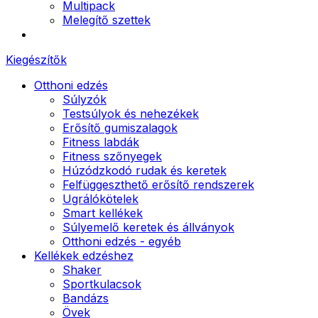
Multipack
Melegítő szettek
Kiegészítők
Otthoni edzés
Súlyzók
Testsúlyok és nehezékek
Erősítő gumiszalagok
Fitness labdák
Fitness szőnyegek
Húzódzkodó rudak és keretek
Felfüggeszthető erősítő rendszerek
Ugrálókötelek
Smart kellékek
Súlyemelő keretek és állványok
Otthoni edzés - egyéb
Kellékek edzéshez
Shaker
Sportkulacsok
Bandázs
Övek