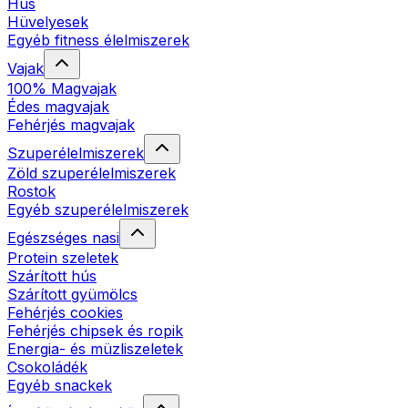
Hús
Hüvelyesek
Egyéb fitness élelmiszerek
Vajak
100% Magvajak
Édes magvajak
Fehérjés magvajak
Szuperélelmiszerek
Zöld szuperélelmiszerek
Rostok
Egyéb szuperélelmiszerek
Egészséges nasi
Protein szeletek
Szárított hús
Szárított gyümölcs
Fehérjés cookies
Fehérjés chipsek és ropik
Energia- és müzliszeletek
Csokoládék
Egyéb snackek