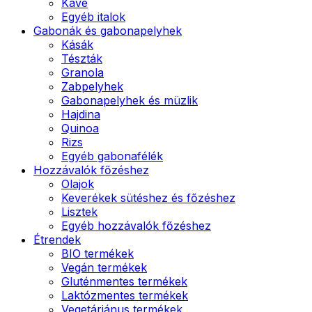
Kávé
Egyéb italok
Gabonák és gabonapelyhek
Kásák
Tészták
Granola
Zabpelyhek
Gabonapelyhek és müzlik
Hajdina
Quinoa
Rizs
Egyéb gabonafélék
Hozzávalók főzéshez
Olajok
Keverékek sütéshez és főzéshez
Lisztek
Egyéb hozzávalók főzéshez
Étrendek
BIO termékek
Vegán termékek
Gluténmentes termékek
Laktózmentes termékek
Vegetáriánus termékek