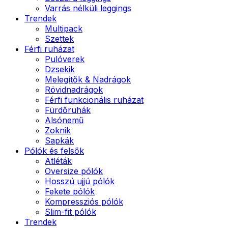
Varrás nélküli leggings
Trendek
Multipack
Szettek
Férfi ruházat
Pulóverek
Dzsekik
Melegítők & Nadrágok
Rövidnadrágok
Férfi funkcionális ruházat
Fürdőruhák
Alsónemű
Zoknik
Sapkák
Pólók és felsők
Atléták
Oversize pólók
Hosszú ujjú pólók
Fekete pólók
Kompressziós pólók
Slim-fit pólók
Trendek