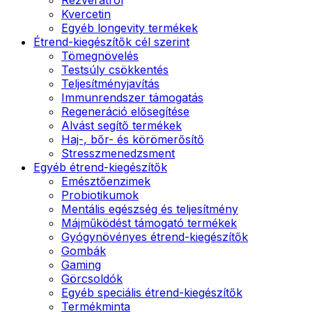
Kvercetin
Egyéb longevity termékek
Étrend-kiegészítők cél szerint
Tömegnövelés
Testsúly csökkentés
Teljesítményjavítás
Immunrendszer támogatás
Regeneráció elősegítése
Alvást segítő termékek
Haj-, bőr- és körömerősítő
Stresszmenedzsment
Egyéb étrend-kiegészítők
Emésztőenzimek
Probiotikumok
Mentális egészség és teljesítmény
Májműködést támogató termékek
Gyógynövényes étrend-kiegészítők
Gombák
Gaming
Görcsoldók
Egyéb speciális étrend-kiegészítők
Termékminta