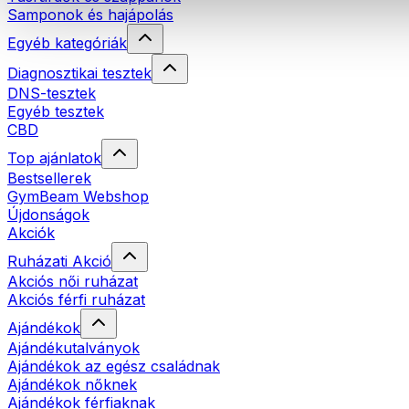
Samponok és hajápolás
Egyéb kategóriák
Diagnosztikai tesztek
DNS-tesztek
Egyéb tesztek
CBD
Top ajánlatok
Bestsellerek
GymBeam Webshop
Újdonságok
Akciók
Ruházati Akció
Akciós női ruházat
Akciós férfi ruházat
Ajándékok
Ajándékutalványok
Ajándékok az egész családnak
Ajándékok nőknek
Ajándékok férfiaknak