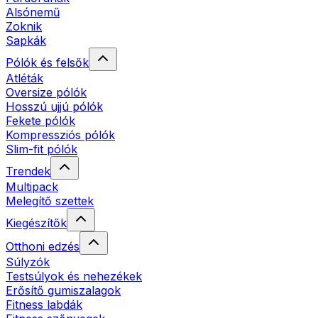
Alsónemű
Zoknik
Sapkák
Pólók és felsők
Atléták
Oversize pólók
Hosszú ujjú pólók
Fekete pólók
Kompressziós pólók
Slim-fit pólók
Trendek
Multipack
Melegítő szettek
Kiegészítők
Otthoni edzés
Súlyzók
Testsúlyok és nehezékek
Erősítő gumiszalagok
Fitness labdák