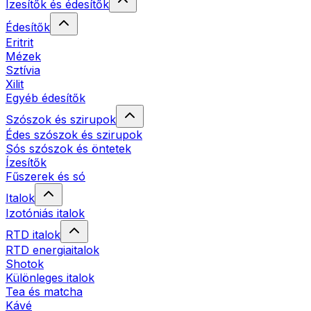
Ízesítők és édesítők
Édesítők
Eritrit
Mézek
Sztívia
Xilit
Egyéb édesítők
Szószok és szirupok
Édes szószok és szirupok
Sós szószok és öntetek
Ízesítők
Fűszerek és só
Italok
Izotóniás italok
RTD italok
RTD energiaitalok
Shotok
Különleges italok
Tea és matcha
Kávé