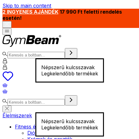
Skip to main content
2 INGYENES AJÁNDÉK
17 990 Ft feletti rendelés
esetén!
Népszerű kulcsszavak
Legkelendőbb termékek
Élelmiszerek
Népszerű kulcsszavak
Fitness élelmiszer
Legkelendőbb termékek
Diófélék
Krémek és paszták