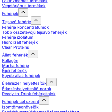
Laktózmentes termékek
Vegetáriánus termékek
Fehérjék
Tejsavó fehérje
Fehérje koncentrátumok
Több összetevőjű tejsavó fehérjék
Fehérje izolátum
Hidrolizált fehérjék
Clear Proteins
Állati fehérjék
Kollagén
Marha fehérje
Éjjeli fehérjék
Egyéb állati fehérjék
Élelmiszer helyettesítők
Étkezéshelyettesítő porok
Ready-to-Drink fehérjeitalok
Fehérjék cél szerint
Izomtömegnövelők