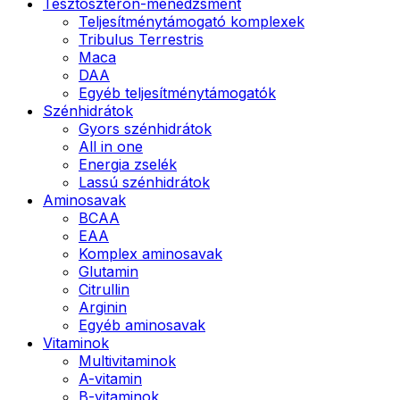
Tesztoszteron-menedzsment
Teljesítménytámogató komplexek
Tribulus Terrestris
Maca
DAA
Egyéb teljesítménytámogatók
Szénhidrátok
Gyors szénhidrátok
All in one
Energia zselék
Lassú szénhidrátok
Aminosavak
BCAA
EAA
Komplex aminosavak
Glutamin
Citrullin
Arginin
Egyéb aminosavak
Vitaminok
Multivitaminok
A-vitamin
B-vitaminok