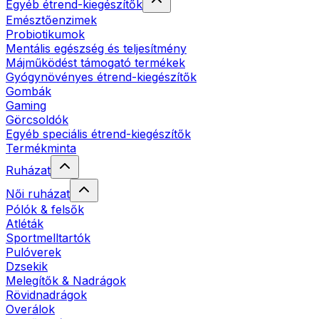
Egyéb étrend-kiegészítők
Emésztőenzimek
Probiotikumok
Mentális egészség és teljesítmény
Májműködést támogató termékek
Gyógynövényes étrend-kiegészítők
Gombák
Gaming
Görcsoldók
Egyéb speciális étrend-kiegészítők
Termékminta
Ruházat
Női ruházat
Pólók & felsők
Atléták
Sportmelltartók
Pulóverek
Dzsekik
Melegítők & Nadrágok
Rövidnadrágok
Overálok