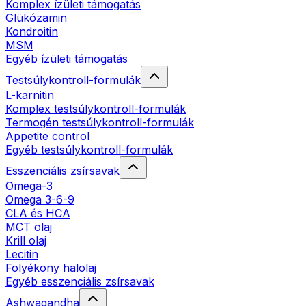
Komplex ízületi támogatás
Glükózamin
Kondroitin
MSM
Egyéb ízületi támogatás
Testsúlykontroll-formulák
L-karnitin
Komplex testsúlykontroll-formulák
Termogén testsúlykontroll-formulák
Appetite control
Egyéb testsúlykontroll-formulák
Esszenciális zsírsavak
Omega-3
Omega 3-6-9
CLA és HCA
MCT olaj
Krill olaj
Lecitin
Folyékony halolaj
Egyéb esszenciális zsírsavak
Ashwagandha