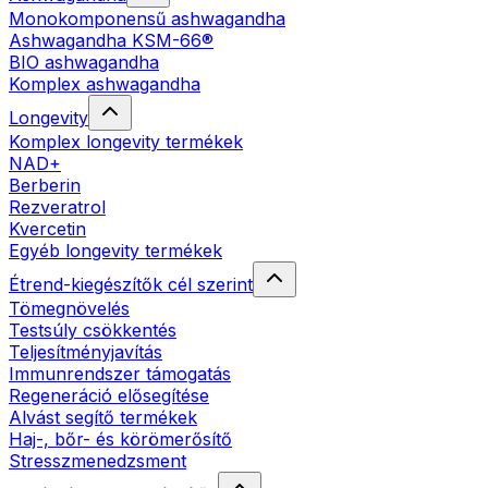
Monokomponensű ashwagandha
Ashwagandha KSM-66®
BIO ashwagandha
Komplex ashwagandha
Longevity
Komplex longevity termékek
NAD+
Berberin
Rezveratrol
Kvercetin
Egyéb longevity termékek
Étrend-kiegészítők cél szerint
Tömegnövelés
Testsúly csökkentés
Teljesítményjavítás
Immunrendszer támogatás
Regeneráció elősegítése
Alvást segítő termékek
Haj-, bőr- és körömerősítő
Stresszmenedzsment