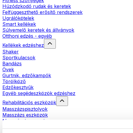
Fitness szőnyegek
Húzódzkodó rudak és keretek
Felfüggeszthető erősítő rendszerek
Ugrálókötelek
Smart kellékek
Súlyemelő keretek és állványok
Otthoni edzés - egyéb
Kellékek edzéshez
Shaker
Sportkulacsok
Bandázs
Övek
Gurtnik, edzőkampók
Törölköző
Edzőkesztyűk
Egyéb segédeszközök edzéshez
Rehabilitációs eszközök
Masszázspisztolyok
Masszázs eszközök
Masszázshengerek
Egyéb rehabilitációs eszközök