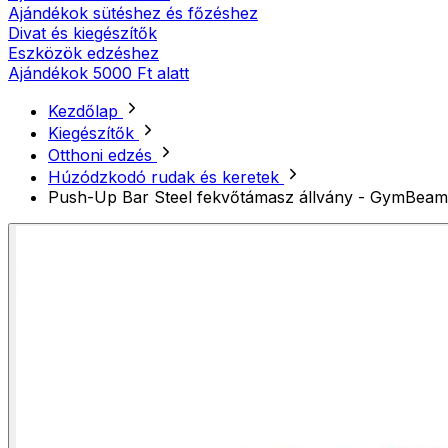
Ajándékok sütéshez és főzéshez
Divat és kiegészítők
Eszközök edzéshez
Ajándékok 5000 Ft alatt
Kezdőlap
Kiegészítők
Otthoni edzés
Húzódzkodó rudak és keretek
Push-Up Bar Steel fekvőtámasz állvány - GymBeam