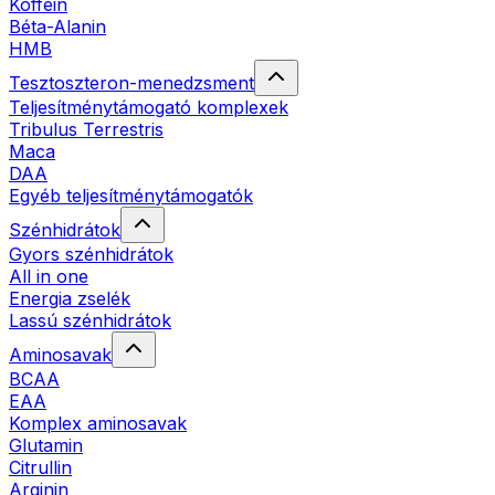
Koffein
Béta-Alanin
HMB
Tesztoszteron-menedzsment
Teljesítménytámogató komplexek
Tribulus Terrestris
Maca
DAA
Egyéb teljesítménytámogatók
Szénhidrátok
Gyors szénhidrátok
All in one
Energia zselék
Lassú szénhidrátok
Aminosavak
BCAA
EAA
Komplex aminosavak
Glutamin
Citrullin
Arginin