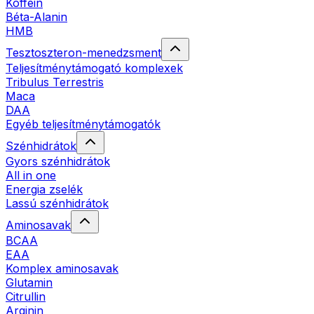
Koffein
Béta-Alanin
HMB
Tesztoszteron-menedzsment
Teljesítménytámogató komplexek
Tribulus Terrestris
Maca
DAA
Egyéb teljesítménytámogatók
Szénhidrátok
Gyors szénhidrátok
All in one
Energia zselék
Lassú szénhidrátok
Aminosavak
BCAA
EAA
Komplex aminosavak
Glutamin
Citrullin
Arginin