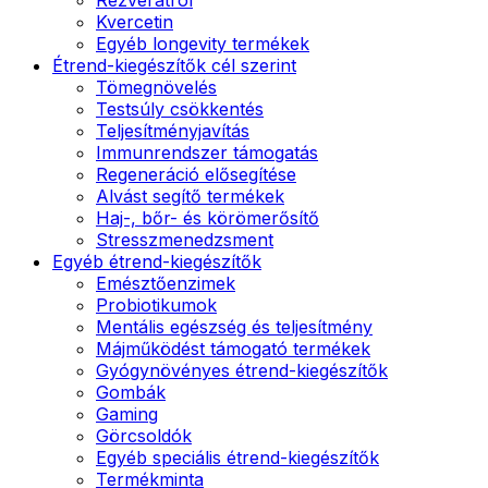
Kvercetin
Egyéb longevity termékek
Étrend-kiegészítők cél szerint
Tömegnövelés
Testsúly csökkentés
Teljesítményjavítás
Immunrendszer támogatás
Regeneráció elősegítése
Alvást segítő termékek
Haj-, bőr- és körömerősítő
Stresszmenedzsment
Egyéb étrend-kiegészítők
Emésztőenzimek
Probiotikumok
Mentális egészség és teljesítmény
Májműködést támogató termékek
Gyógynövényes étrend-kiegészítők
Gombák
Gaming
Görcsoldók
Egyéb speciális étrend-kiegészítők
Termékminta