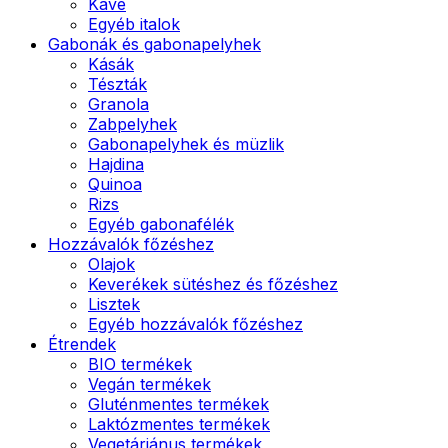
Kávé
Egyéb italok
Gabonák és gabonapelyhek
Kásák
Tészták
Granola
Zabpelyhek
Gabonapelyhek és müzlik
Hajdina
Quinoa
Rizs
Egyéb gabonafélék
Hozzávalók főzéshez
Olajok
Keverékek sütéshez és főzéshez
Lisztek
Egyéb hozzávalók főzéshez
Étrendek
BIO termékek
Vegán termékek
Gluténmentes termékek
Laktózmentes termékek
Vegetáriánus termékek