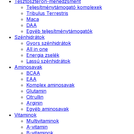
Tesztoszteron-menedzsment
Teljesítménytámogató komplexek
Tribulus Terrestris
Maca
DAA
Egyéb teljesítménytámogatók
Szénhidrátok
Gyors szénhidrátok
All in one
Energia zselék
Lassú szénhidrátok
Aminosavak
BCAA
EAA
Komplex aminosavak
Glutamin
Citrullin
Arginin
Egyéb aminosavak
Vitaminok
Multivitaminok
A-vitamin
B-vitaminok