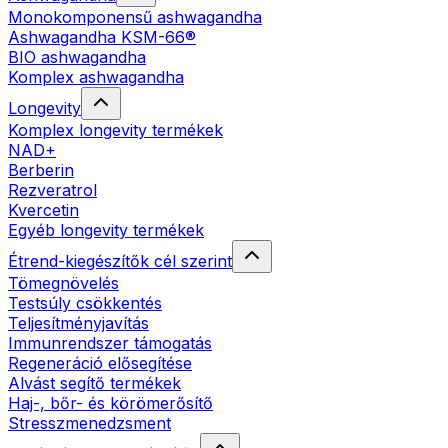
Monokomponensű ashwagandha
Ashwagandha KSM-66®
BIO ashwagandha
Komplex ashwagandha
Longevity
Komplex longevity termékek
NAD+
Berberin
Rezveratrol
Kvercetin
Egyéb longevity termékek
Étrend-kiegészítők cél szerint
Tömegnövelés
Testsúly csökkentés
Teljesítményjavítás
Immunrendszer támogatás
Regeneráció elősegítése
Alvást segítő termékek
Haj-, bőr- és körömerősítő
Stresszmenedzsment