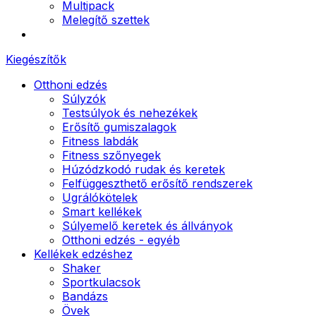
Multipack
Melegítő szettek
Kiegészítők
Otthoni edzés
Súlyzók
Testsúlyok és nehezékek
Erősítő gumiszalagok
Fitness labdák
Fitness szőnyegek
Húzódzkodó rudak és keretek
Felfüggeszthető erősítő rendszerek
Ugrálókötelek
Smart kellékek
Súlyemelő keretek és állványok
Otthoni edzés - egyéb
Kellékek edzéshez
Shaker
Sportkulacsok
Bandázs
Övek