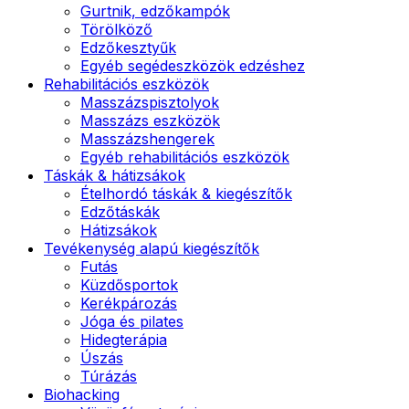
Gurtnik, edzőkampók
Törölköző
Edzőkesztyűk
Egyéb segédeszközök edzéshez
Rehabilitációs eszközök
Masszázspisztolyok
Masszázs eszközök
Masszázshengerek
Egyéb rehabilitációs eszközök
Táskák & hátizsákok
Ételhordó táskák & kiegészítők
Edzőtáskák
Hátizsákok
Tevékenység alapú kiegészítők
Futás
Küzdősportok
Kerékpározás
Jóga és pilates
Hidegterápia
Úszás
Túrázás
Biohacking