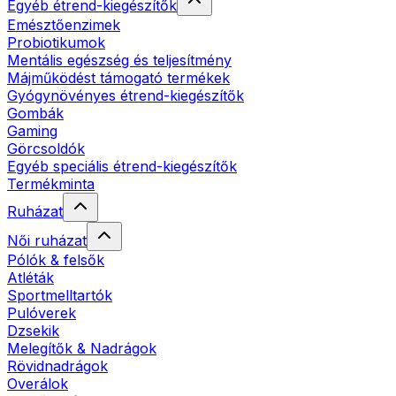
Egyéb étrend-kiegészítők
Emésztőenzimek
Probiotikumok
Mentális egészség és teljesítmény
Májműködést támogató termékek
Gyógynövényes étrend-kiegészítők
Gombák
Gaming
Görcsoldók
Egyéb speciális étrend-kiegészítők
Termékminta
Ruházat
Női ruházat
Pólók & felsők
Atléták
Sportmelltartók
Pulóverek
Dzsekik
Melegítők & Nadrágok
Rövidnadrágok
Overálok