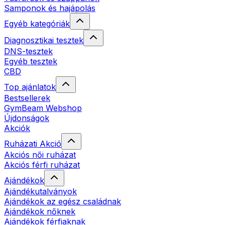
Samponok és hajápolás
Egyéb kategóriák
Diagnosztikai tesztek
DNS-tesztek
Egyéb tesztek
CBD
Top ajánlatok
Bestsellerek
GymBeam Webshop
Újdonságok
Akciók
Ruházati Akció
Akciós női ruházat
Akciós férfi ruházat
Ajándékok
Ajándékutalványok
Ajándékok az egész családnak
Ajándékok nőknek
Ajándékok férfiaknak