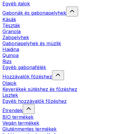
Egyéb italok
Gabonák és gabonapelyhek
Kásák
Tészták
Granola
Zabpelyhek
Gabonapelyhek és müzlik
Hajdina
Quinoa
Rizs
Egyéb gabonafélék
Hozzávalók főzéshez
Olajok
Keverékek sütéshez és főzéshez
Lisztek
Egyéb hozzávalók főzéshez
Étrendek
BIO termékek
Vegán termékek
Gluténmentes termékek