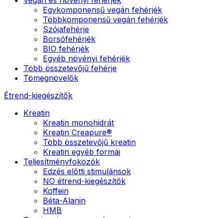
Egykomponensű vegán fehérjék
Többkomponensű vegán fehérjék
Szójafehérje
Borsófehérjék
BIO fehérjék
Egyéb növényi fehérjék
Több összetevőjű fehérje
Tömegnövelők
Étrend-kiegészítők
Kreatin
Kreatin monohidrát
Kreatin Creapure®
Több összetevőjű kreatin
Kreatin egyéb formái
Teljesítményfokozók
Edzés előtti stimulánsok
NO étrend-kiegészítők
Koffein
Béta-Alanin
HMB