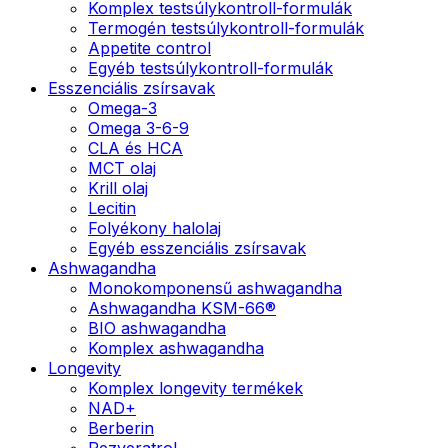
Komplex testsúlykontroll-formulák
Termogén testsúlykontroll-formulák
Appetite control
Egyéb testsúlykontroll-formulák
Esszenciális zsírsavak
Omega-3
Omega 3-6-9
CLA és HCA
MCT olaj
Krill olaj
Lecitin
Folyékony halolaj
Egyéb esszenciális zsírsavak
Ashwagandha
Monokomponensű ashwagandha
Ashwagandha KSM-66®
BIO ashwagandha
Komplex ashwagandha
Longevity
Komplex longevity termékek
NAD+
Berberin
Rezveratrol