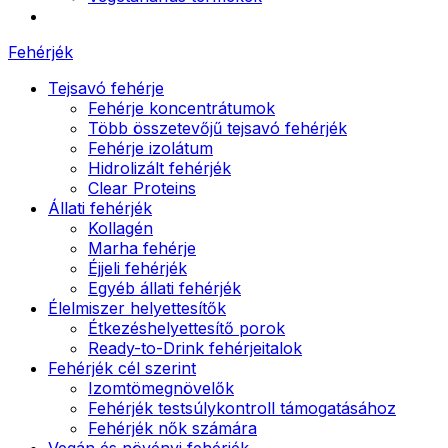
Fehérjék
Tejsavó fehérje
Fehérje koncentrátumok
Több összetevőjű tejsavó fehérjék
Fehérje izolátum
Hidrolizált fehérjék
Clear Proteins
Állati fehérjék
Kollagén
Marha fehérje
Éjjeli fehérjék
Egyéb állati fehérjék
Élelmiszer helyettesítők
Étkezéshelyettesítő porok
Ready-to-Drink fehérjeitalok
Fehérjék cél szerint
Izomtömegnövelők
Fehérjék testsúlykontroll támogatásához
Fehérjék nők számára
Vegán és növényi fehérjék