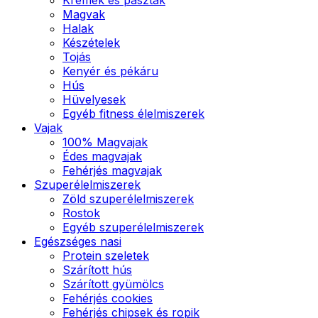
Magvak
Halak
Készételek
Tojás
Kenyér és pékáru
Hús
Hüvelyesek
Egyéb fitness élelmiszerek
Vajak
100% Magvajak
Édes magvajak
Fehérjés magvajak
Szuperélelmiszerek
Zöld szuperélelmiszerek
Rostok
Egyéb szuperélelmiszerek
Egészséges nasi
Protein szeletek
Szárított hús
Szárított gyümölcs
Fehérjés cookies
Fehérjés chipsek és ropik