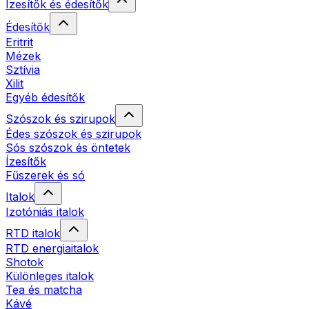
Ízesítők és édesítők
Édesítők
Eritrit
Mézek
Sztívia
Xilit
Egyéb édesítők
Szószok és szirupok
Édes szószok és szirupok
Sós szószok és öntetek
Ízesítők
Fűszerek és só
Italok
Izotóniás italok
RTD italok
RTD energiaitalok
Shotok
Különleges italok
Tea és matcha
Kávé