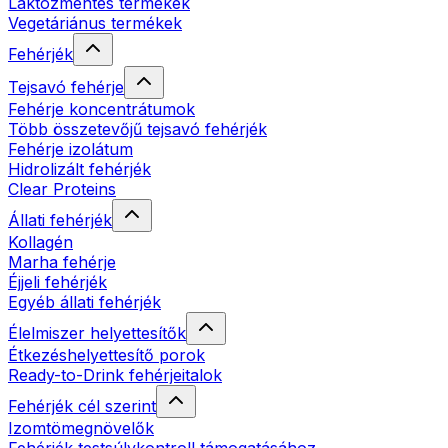
Laktózmentes termékek
Vegetáriánus termékek
Fehérjék
Tejsavó fehérje
Fehérje koncentrátumok
Több összetevőjű tejsavó fehérjék
Fehérje izolátum
Hidrolizált fehérjék
Clear Proteins
Állati fehérjék
Kollagén
Marha fehérje
Éjjeli fehérjék
Egyéb állati fehérjék
Élelmiszer helyettesítők
Étkezéshelyettesítő porok
Ready-to-Drink fehérjeitalok
Fehérjék cél szerint
Izomtömegnövelők