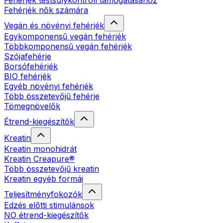
Fehérjék testsúlykontroll támogatásához
Fehérjék nők számára
Vegán és növényi fehérjék
Egykomponensű vegán fehérjék
Többkomponensű vegán fehérjék
Szójafehérje
Borsófehérjék
BIO fehérjék
Egyéb növényi fehérjék
Több összetevőjű fehérje
Tömegnövelők
Étrend-kiegészítők
Kreatin
Kreatin monohidrát
Kreatin Creapure®
Több összetevőjű kreatin
Kreatin egyéb formái
Teljesítményfokozók
Edzés előtti stimulánsok
NO étrend-kiegészítők