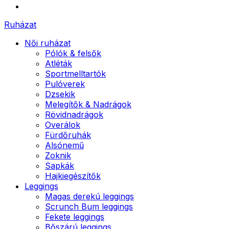
Ruházat
Női ruházat
Pólók & felsők
Atléták
Sportmelltartók
Pulóverek
Dzsekik
Melegítők & Nadrágok
Rövidnadrágok
Overálok
Fürdőruhák
Alsónemű
Zoknik
Sapkák
Hajkiegészítők
Leggings
Magas derekú leggings
Scrunch Bum leggings
Fekete leggings
Bőszárú leggings