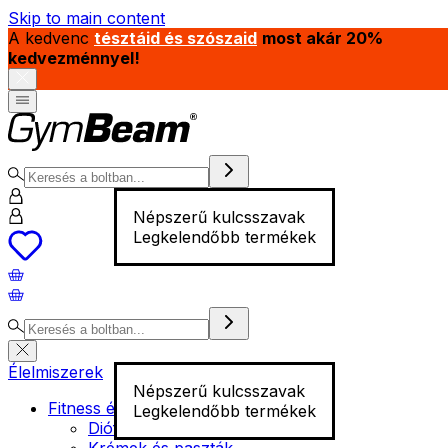
Skip to main content
A kedvenc
tésztáid és szószaid
most akár 20%
kedvezménnyel!
Népszerű kulcsszavak
Legkelendőbb termékek
Élelmiszerek
Népszerű kulcsszavak
Fitness élelmiszer
Legkelendőbb termékek
Diófélék
Krémek és paszták