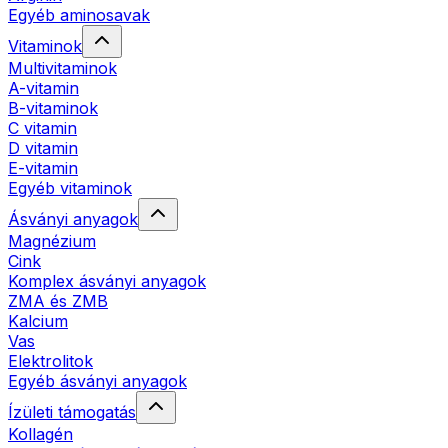
Egyéb aminosavak
Vitaminok
Multivitaminok
A-vitamin
B-vitaminok
C vitamin
D vitamin
E-vitamin
Egyéb vitaminok
Ásványi anyagok
Magnézium
Cink
Komplex ásványi anyagok
ZMA és ZMB
Kalcium
Vas
Elektrolitok
Egyéb ásványi anyagok
Ízületi támogatás
Kollagén