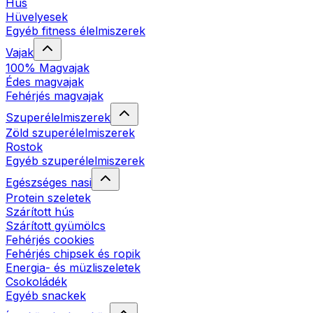
Hús
Hüvelyesek
Egyéb fitness élelmiszerek
Vajak
100% Magvajak
Édes magvajak
Fehérjés magvajak
Szuperélelmiszerek
Zöld szuperélelmiszerek
Rostok
Egyéb szuperélelmiszerek
Egészséges nasi
Protein szeletek
Szárított hús
Szárított gyümölcs
Fehérjés cookies
Fehérjés chipsek és ropik
Energia- és müzliszeletek
Csokoládék
Egyéb snackek