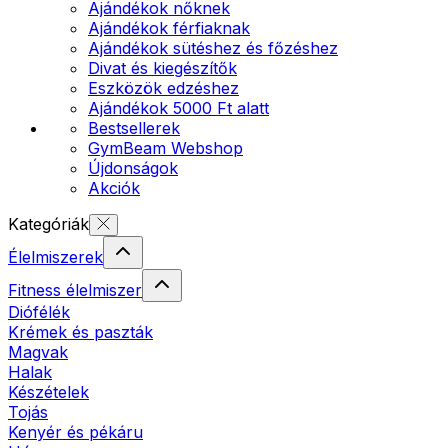
Ajándékok nőknek
Ajándékok férfiaknak
Ajándékok sütéshez és főzéshez
Divat és kiegészítők
Eszközök edzéshez
Ajándékok 5000 Ft alatt
Bestsellerek
GymBeam Webshop
Újdonságok
Akciók
Kategóriák
Élelmiszerek
Fitness élelmiszer
Diófélék
Krémek és paszták
Magvak
Halak
Készételek
Tojás
Kenyér és pékáru