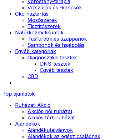
Vörösfény-terápia
Vízszűrők és -kancsók
Öko háztartás
Mosószerek
Tisztítószerek
Natúrkozmetikumok
Tusfürdők és szappanok
Samponok és hajápolás
Egyéb kategóriák
Diagnosztikai tesztek
DNS-tesztek
Egyéb tesztek
CBD
Top ajánlatok
Ruházati Akció
Akciós női ruházat
Akciós férfi ruházat
Ajándékok
Ajándékutalványok
Ajándékok az egész családnak