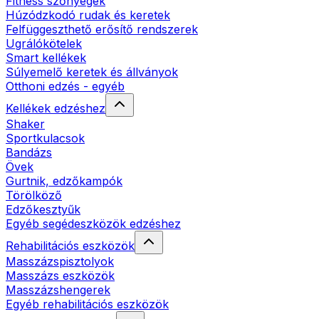
Fitness szőnyegek
Húzódzkodó rudak és keretek
Felfüggeszthető erősítő rendszerek
Ugrálókötelek
Smart kellékek
Súlyemelő keretek és állványok
Otthoni edzés - egyéb
Kellékek edzéshez
Shaker
Sportkulacsok
Bandázs
Övek
Gurtnik, edzőkampók
Törölköző
Edzőkesztyűk
Egyéb segédeszközök edzéshez
Rehabilitációs eszközök
Masszázspisztolyok
Masszázs eszközök
Masszázshengerek
Egyéb rehabilitációs eszközök