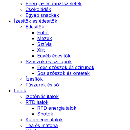
Energia- és müzliszeletek
Csokoládék
Egyéb snackek
Ízesítők és édesítők
Édesítők
Eritrit
Mézek
Sztívia
Xilit
Egyéb édesítők
Szószok és szirupok
Édes szószok és szirupok
Sós szószok és öntetek
Ízesítők
Fűszerek és só
Italok
Izotóniás italok
RTD italok
RTD energiaitalok
Shotok
Különleges italok
Tea és matcha