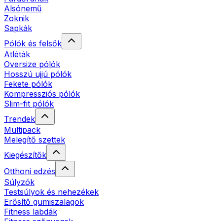
Alsónemű
Zoknik
Sapkák
Pólók és felsők
Atléták
Oversize pólók
Hosszú ujjú pólók
Fekete pólók
Kompressziós pólók
Slim-fit pólók
Trendek
Multipack
Melegítő szettek
Kiegészítők
Otthoni edzés
Súlyzók
Testsúlyok és nehezékek
Erősítő gumiszalagok
Fitness labdák