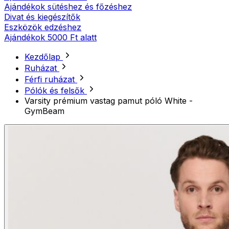
Ajándékok sütéshez és főzéshez
Divat és kiegészítők
Eszközök edzéshez
Ajándékok 5000 Ft alatt
Kezdőlap
Ruházat
Férfi ruházat
Pólók és felsők
Varsity prémium vastag pamut póló White -
GymBeam