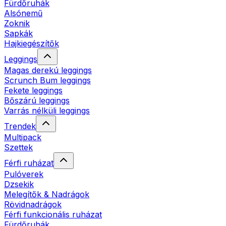
Fürdőruhák
Alsónemű
Zoknik
Sapkák
Hajkiegészítők
Leggings
Magas derekú leggings
Scrunch Bum leggings
Fekete leggings
Bőszárú leggings
Varrás nélküli leggings
Trendek
Multipack
Szettek
Férfi ruházat
Pulóverek
Dzsekik
Melegítők & Nadrágok
Rövidnadrágok
Férfi funkcionális ruházat
Fürdőruhák