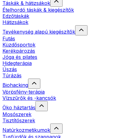
Táskák & hátizsákok
Ételhordó táskák & kiegészítők
Edzőtáskák
Hátizsákok
Tevékenység alapú kiegészítők
Futás
Küzdősportok
Kerékpározás
Jóga és pilates
Hidegterápia
Úszás
Túrázás
Biohacking
Vörösfény-terápia
Vízszűrők és -kancsók
Öko háztartás
Mosószerek
Tisztítószerek
Natúrkozmetikumok
Tusfürdők és szappanok