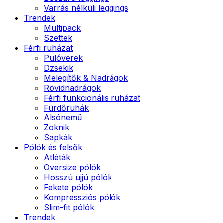
Varrás nélküli leggings
Trendek
Multipack
Szettek
Férfi ruházat
Pulóverek
Dzsekik
Melegítők & Nadrágok
Rövidnadrágok
Férfi funkcionális ruházat
Fürdőruhák
Alsónemű
Zoknik
Sapkák
Pólók és felsők
Atléták
Oversize pólók
Hosszú ujjú pólók
Fekete pólók
Kompressziós pólók
Slim-fit pólók
Trendek