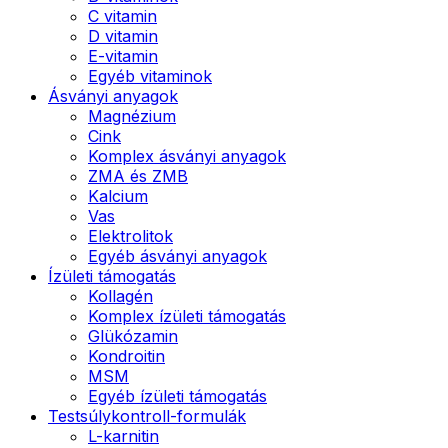
C vitamin
D vitamin
E-vitamin
Egyéb vitaminok
Ásványi anyagok
Magnézium
Cink
Komplex ásványi anyagok
ZMA és ZMB
Kalcium
Vas
Elektrolitok
Egyéb ásványi anyagok
Ízületi támogatás
Kollagén
Komplex ízületi támogatás
Glükózamin
Kondroitin
MSM
Egyéb ízületi támogatás
Testsúlykontroll-formulák
L-karnitin