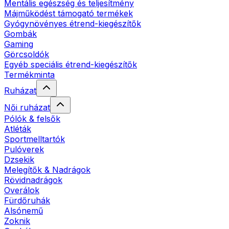
Mentális egészség és teljesítmény
Májműködést támogató termékek
Gyógynövényes étrend-kiegészítők
Gombák
Gaming
Görcsoldók
Egyéb speciális étrend-kiegészítők
Termékminta
Ruházat
Női ruházat
Pólók & felsők
Atléták
Sportmelltartók
Pulóverek
Dzsekik
Melegítők & Nadrágok
Rövidnadrágok
Overálok
Fürdőruhák
Alsónemű
Zoknik