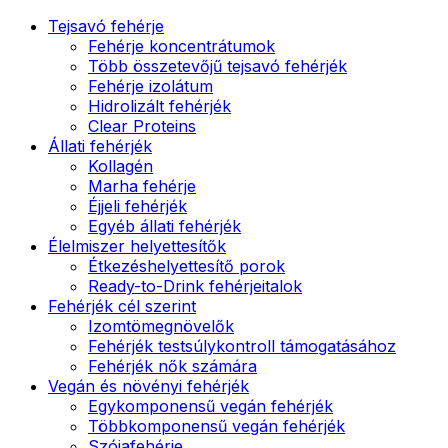
Tejsavó fehérje
Fehérje koncentrátumok
Több összetevőjű tejsavó fehérjék
Fehérje izolátum
Hidrolizált fehérjék
Clear Proteins
Állati fehérjék
Kollagén
Marha fehérje
Éjjeli fehérjék
Egyéb állati fehérjék
Élelmiszer helyettesítők
Étkezéshelyettesítő porok
Ready-to-Drink fehérjeitalok
Fehérjék cél szerint
Izomtömegnövelők
Fehérjék testsúlykontroll támogatásához
Fehérjék nők számára
Vegán és növényi fehérjék
Egykomponensű vegán fehérjék
Többkomponensű vegán fehérjék
Szójafehérje