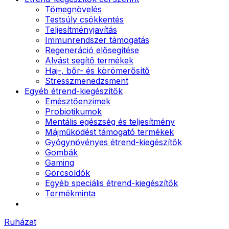
Tömegnövelés
Testsúly csökkentés
Teljesítményjavítás
Immunrendszer támogatás
Regeneráció elősegítése
Alvást segítő termékek
Haj-, bőr- és körömerősítő
Stresszmenedzsment
Egyéb étrend-kiegészítők
Emésztőenzimek
Probiotikumok
Mentális egészség és teljesítmény
Májműködést támogató termékek
Gyógynövényes étrend-kiegészítők
Gombák
Gaming
Görcsoldók
Egyéb speciális étrend-kiegészítők
Termékminta
Ruházat