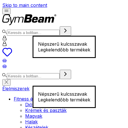
Skip to main content
Népszerű kulcsszavak
Legkelendőbb termékek
Élelmiszerek
Népszerű kulcsszavak
Fitness élelmiszer
Legkelendőbb termékek
Diófélék
Krémek és paszták
Magvak
Halak
Készételek