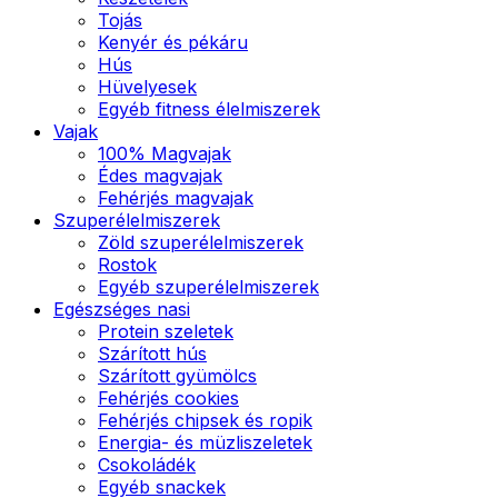
Tojás
Kenyér és pékáru
Hús
Hüvelyesek
Egyéb fitness élelmiszerek
Vajak
100% Magvajak
Édes magvajak
Fehérjés magvajak
Szuperélelmiszerek
Zöld szuperélelmiszerek
Rostok
Egyéb szuperélelmiszerek
Egészséges nasi
Protein szeletek
Szárított hús
Szárított gyümölcs
Fehérjés cookies
Fehérjés chipsek és ropik
Energia- és müzliszeletek
Csokoládék
Egyéb snackek