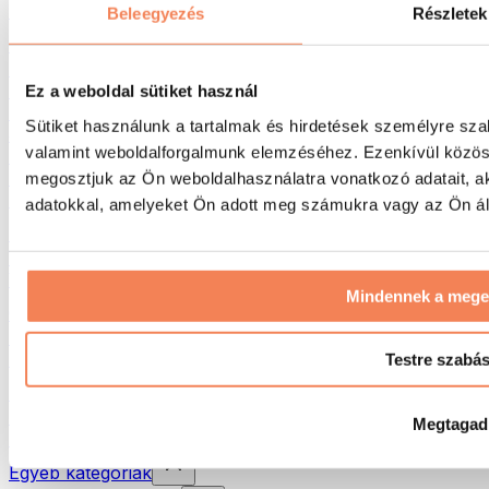
Hátizsákok
Beleegyezés
Részletek
Tevékenység alapú kiegészítők
Futás
Küzdősportok
Ez a weboldal sütiket használ
Kerékpározás
Sütiket használunk a tartalmak és hirdetések személyre sza
Jóga és pilates
valamint weboldalforgalmunk elemzéséhez. Ezenkívül közöss
Hidegterápia
Úszás
megosztjuk az Ön weboldalhasználatra vonatkozó adatait, a
Túrázás
adatokkal, amelyeket Ön adott meg számukra vagy az Ön álta
Biohacking
Vörösfény-terápia
Vízszűrők és -kancsók
Mindennek a meg
Öko háztartás
Mosószerek
Tisztítószerek
Testre szabá
Natúrkozmetikumok
Tusfürdők és szappanok
Megtagad
Samponok és hajápolás
Egyéb kategóriák