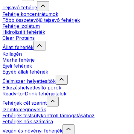
Tejsavó fehérje
Fehérje koncentrátumok
Több összetevőjű tejsavó fehérjék
Fehérje izolátum
Hidrolizált fehérjék
Clear Proteins
Állati fehérjék
Kollagén
Marha fehérje
Éjjeli fehérjék
Egyéb állati fehérjék
Élelmiszer helyettesítők
Étkezéshelyettesítő porok
Ready-to-Drink fehérjeitalok
Fehérjék cél szerint
Izomtömegnövelők
Fehérjék testsúlykontroll támogatásához
Fehérjék nők számára
Vegán és növényi fehérjék