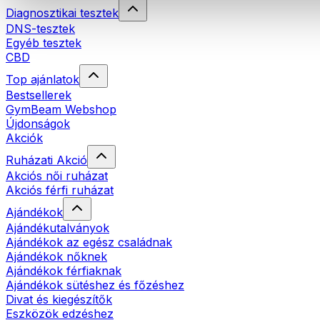
Diagnosztikai tesztek
DNS-tesztek
Egyéb tesztek
CBD
Top ajánlatok
Bestsellerek
GymBeam Webshop
Újdonságok
Akciók
Ruházati Akció
Akciós női ruházat
Akciós férfi ruházat
Ajándékok
Ajándékutalványok
Ajándékok az egész családnak
Ajándékok nőknek
Ajándékok férfiaknak
Ajándékok sütéshez és főzéshez
Divat és kiegészítők
Eszközök edzéshez