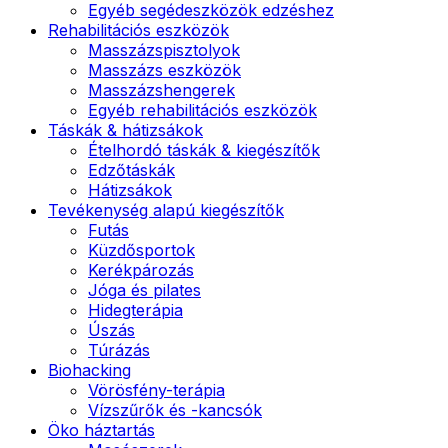
Egyéb segédeszközök edzéshez
Rehabilitációs eszközök
Masszázspisztolyok
Masszázs eszközök
Masszázshengerek
Egyéb rehabilitációs eszközök
Táskák & hátizsákok
Ételhordó táskák & kiegészítők
Edzőtáskák
Hátizsákok
Tevékenység alapú kiegészítők
Futás
Küzdősportok
Kerékpározás
Jóga és pilates
Hidegterápia
Úszás
Túrázás
Biohacking
Vörösfény-terápia
Vízszűrők és -kancsók
Öko háztartás