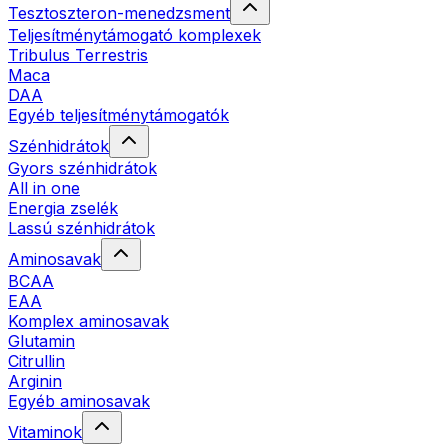
Tesztoszteron-menedzsment
Teljesítménytámogató komplexek
Tribulus Terrestris
Maca
DAA
Egyéb teljesítménytámogatók
Szénhidrátok
Gyors szénhidrátok
All in one
Energia zselék
Lassú szénhidrátok
Aminosavak
BCAA
EAA
Komplex aminosavak
Glutamin
Citrullin
Arginin
Egyéb aminosavak
Vitaminok