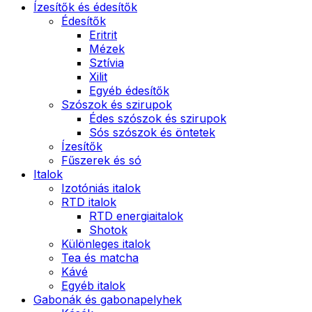
Ízesítők és édesítők
Édesítők
Eritrit
Mézek
Sztívia
Xilit
Egyéb édesítők
Szószok és szirupok
Édes szószok és szirupok
Sós szószok és öntetek
Ízesítők
Fűszerek és só
Italok
Izotóniás italok
RTD italok
RTD energiaitalok
Shotok
Különleges italok
Tea és matcha
Kávé
Egyéb italok
Gabonák és gabonapelyhek