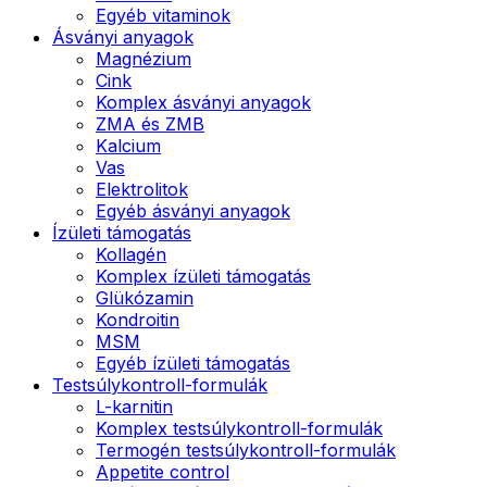
Egyéb vitaminok
Ásványi anyagok
Magnézium
Cink
Komplex ásványi anyagok
ZMA és ZMB
Kalcium
Vas
Elektrolitok
Egyéb ásványi anyagok
Ízületi támogatás
Kollagén
Komplex ízületi támogatás
Glükózamin
Kondroitin
MSM
Egyéb ízületi támogatás
Testsúlykontroll-formulák
L-karnitin
Komplex testsúlykontroll-formulák
Termogén testsúlykontroll-formulák
Appetite control