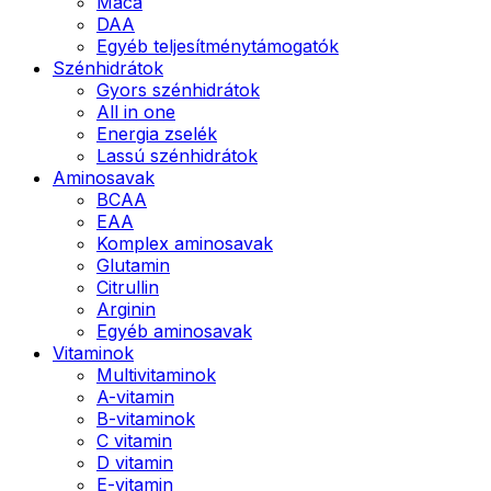
Maca
DAA
Egyéb teljesítménytámogatók
Szénhidrátok
Gyors szénhidrátok
All in one
Energia zselék
Lassú szénhidrátok
Aminosavak
BCAA
EAA
Komplex aminosavak
Glutamin
Citrullin
Arginin
Egyéb aminosavak
Vitaminok
Multivitaminok
A-vitamin
B-vitaminok
C vitamin
D vitamin
E-vitamin