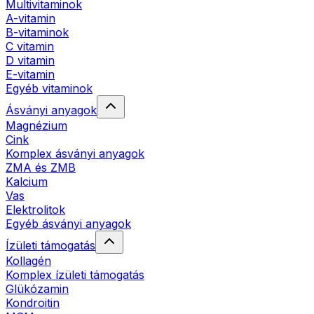
Multivitaminok
A-vitamin
B-vitaminok
C vitamin
D vitamin
E-vitamin
Egyéb vitaminok
Ásványi anyagok
Magnézium
Cink
Komplex ásványi anyagok
ZMA és ZMB
Kalcium
Vas
Elektrolitok
Egyéb ásványi anyagok
Ízületi támogatás
Kollagén
Komplex ízületi támogatás
Glükózamin
Kondroitin