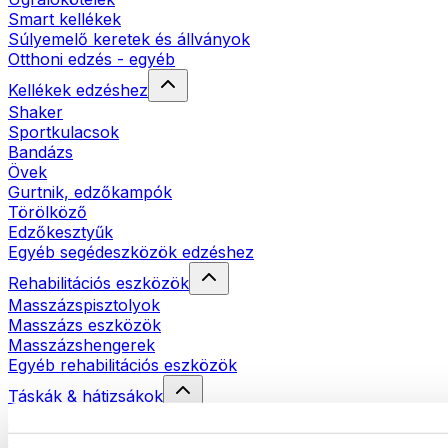
Smart kellékek
Súlyemelő keretek és állványok
Otthoni edzés - egyéb
Kellékek edzéshez
Shaker
Sportkulacsok
Bandázs
Övek
Gurtnik, edzőkampók
Törölköző
Edzőkesztyűk
Egyéb segédeszközök edzéshez
Rehabilitációs eszközök
Masszázspisztolyok
Masszázs eszközök
Masszázshengerek
Egyéb rehabilitációs eszközök
Táskák & hátizsákok
Ételhordó táskák & kiegészítők
Edzőtáskák