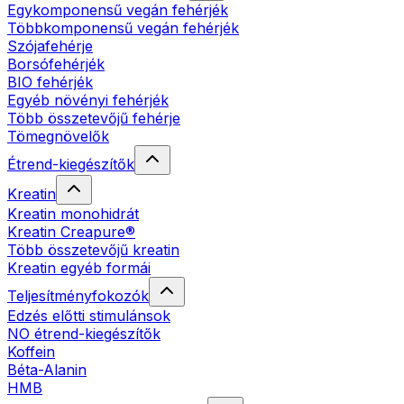
Egykomponensű vegán fehérjék
Többkomponensű vegán fehérjék
Szójafehérje
Borsófehérjék
BIO fehérjék
Egyéb növényi fehérjék
Több összetevőjű fehérje
Tömegnövelők
Étrend-kiegészítők
Kreatin
Kreatin monohidrát
Kreatin Creapure®
Több összetevőjű kreatin
Kreatin egyéb formái
Teljesítményfokozók
Edzés előtti stimulánsok
NO étrend-kiegészítők
Koffein
Béta-Alanin
HMB