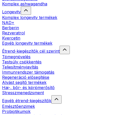
Komplex ashwagandha
Longevity
Komplex longevity termékek
NAD+
Berberin
Rezveratrol
Kvercetin
Egyéb longevity termékek
Étrend-kiegészítők cél szerint
Tömegnövelés
Testsúly csökkentés
Teljesítményjavítás
Immunrendszer támogatás
Regeneráció elősegítése
Alvást segítő termékek
Haj-, bőr- és körömerősítő
Stresszmenedzsment
Egyéb étrend-kiegészítők
Emésztőenzimek
Probiotikumok