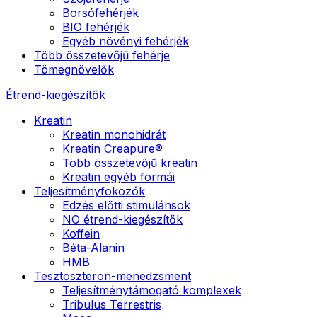
Borsófehérjék
BIO fehérjék
Egyéb növényi fehérjék
Több összetevőjű fehérje
Tömegnövelők
Étrend-kiegészítők
Kreatin
Kreatin monohidrát
Kreatin Creapure®
Több összetevőjű kreatin
Kreatin egyéb formái
Teljesítményfokozók
Edzés előtti stimulánsok
NO étrend-kiegészítők
Koffein
Béta-Alanin
HMB
Tesztoszteron-menedzsment
Teljesítménytámogató komplexek
Tribulus Terrestris