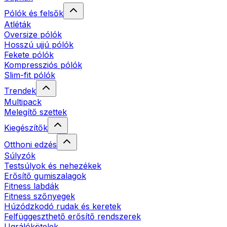
Pólók és felsők
Atléták
Oversize pólók
Hosszú ujjú pólók
Fekete pólók
Kompressziós pólók
Slim-fit pólók
Trendek
Multipack
Melegítő szettek
Kiegészítők
Otthoni edzés
Súlyzók
Testsúlyok és nehezékek
Erősítő gumiszalagok
Fitness labdák
Fitness szőnyegek
Húzódzkodó rudak és keretek
Felfüggeszthető erősítő rendszerek
Ugrálókötelek