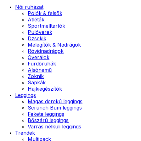
Női ruházat
Pólók & felsők
Atléták
Sportmelltartók
Pulóverek
Dzsekik
Melegítők & Nadrágok
Rövidnadrágok
Overálok
Fürdőruhák
Alsónemű
Zoknik
Sapkák
Hajkiegészítők
Leggings
Magas derekú leggings
Scrunch Bum leggings
Fekete leggings
Bőszárú leggings
Varrás nélküli leggings
Trendek
Multipack