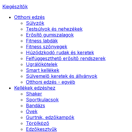
Kiegészítők
Otthoni edzés
Súlyzók
Testsúlyok és nehezékek
Erősítő gumiszalagok
Fitness labdák
Fitness szőnyegek
Húzódzkodó rudak és keretek
Felfüggeszthető erősítő rendszerek
Ugrálókötelek
Smart kellékek
Súlyemelő keretek és állványok
Otthoni edzés - egyéb
Kellékek edzéshez
Shaker
Sportkulacsok
Bandázs
Övek
Gurtnik, edzőkampók
Törölköző
Edzőkesztyűk