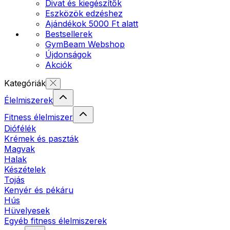
Divat és kiegészítők
Eszközök edzéshez
Ajándékok 5000 Ft alatt
Bestsellerek
GymBeam Webshop
Újdonságok
Akciók
Kategóriák
Élelmiszerek
Fitness élelmiszer
Diófélék
Krémek és paszták
Magvak
Halak
Készételek
Tojás
Kenyér és pékáru
Hús
Hüvelyesek
Egyéb fitness élelmiszerek