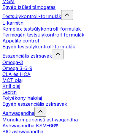
MSM
Egyéb ízületi támogatás
Testsúlykontroll-formulák
L-karnitin
Komplex testsúlykontroll-formulák
Termogén testsúlykontroll-formulák
Appetite control
Egyéb testsúlykontroll-formulák
Esszenciális zsírsavak
Omega-3
Omega 3-6-9
CLA és HCA
MCT olaj
Krill olaj
Lecitin
Folyékony halolaj
Egyéb esszenciális zsírsavak
Ashwagandha
Monokomponensű ashwagandha
Ashwagandha KSM-66®
BIO ashwagandha