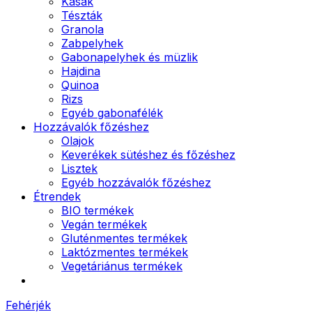
Kásák
Tészták
Granola
Zabpelyhek
Gabonapelyhek és müzlik
Hajdina
Quinoa
Rizs
Egyéb gabonafélék
Hozzávalók főzéshez
Olajok
Keverékek sütéshez és főzéshez
Lisztek
Egyéb hozzávalók főzéshez
Étrendek
BIO termékek
Vegán termékek
Gluténmentes termékek
Laktózmentes termékek
Vegetáriánus termékek
Fehérjék