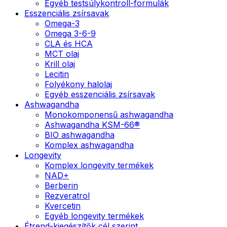
Egyéb testsúlykontroll-formulák
Esszenciális zsírsavak
Omega-3
Omega 3-6-9
CLA és HCA
MCT olaj
Krill olaj
Lecitin
Folyékony halolaj
Egyéb esszenciális zsírsavak
Ashwagandha
Monokomponensű ashwagandha
Ashwagandha KSM-66®
BIO ashwagandha
Komplex ashwagandha
Longevity
Komplex longevity termékek
NAD+
Berberin
Rezveratrol
Kvercetin
Egyéb longevity termékek
Étrend-kiegészítők cél szerint