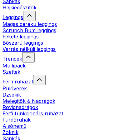
Sapkák
Hajkiegészítők
Leggings
Magas derekú leggings
Scrunch Bum leggings
Fekete leggings
Bőszárú leggings
Varrás nélküli leggings
Trendek
Multipack
Szettek
Férfi ruházat
Pulóverek
Dzsekik
Melegítők & Nadrágok
Rövidnadrágok
Férfi funkcionális ruházat
Fürdőruhák
Alsónemű
Zoknik
Sapkák