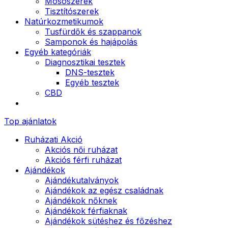
Mosószerek
Tisztítószerek
Natúrkozmetikumok
Tusfürdők és szappanok
Samponok és hajápolás
Egyéb kategóriák
Diagnosztikai tesztek
DNS-tesztek
Egyéb tesztek
CBD
Top ajánlatok
Ruházati Akció
Akciós női ruházat
Akciós férfi ruházat
Ajándékok
Ajándékutalványok
Ajándékok az egész családnak
Ajándékok nőknek
Ajándékok férfiaknak
Ajándékok sütéshez és főzéshez