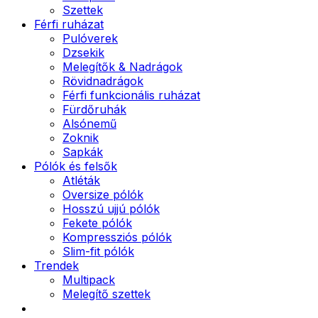
Szettek
Férfi ruházat
Pulóverek
Dzsekik
Melegítők & Nadrágok
Rövidnadrágok
Férfi funkcionális ruházat
Fürdőruhák
Alsónemű
Zoknik
Sapkák
Pólók és felsők
Atléták
Oversize pólók
Hosszú ujjú pólók
Fekete pólók
Kompressziós pólók
Slim-fit pólók
Trendek
Multipack
Melegítő szettek