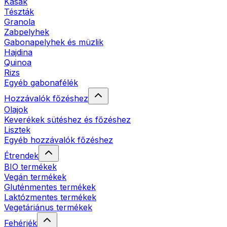
Kásák
Tészták
Granola
Zabpelyhek
Gabonapelyhek és müzlik
Hajdina
Quinoa
Rizs
Egyéb gabonafélék
Hozzávalók főzéshez
Olajok
Keverékek sütéshez és főzéshez
Lisztek
Egyéb hozzávalók főzéshez
Étrendek
BIO termékek
Vegán termékek
Gluténmentes termékek
Laktózmentes termékek
Vegetáriánus termékek
Fehérjék