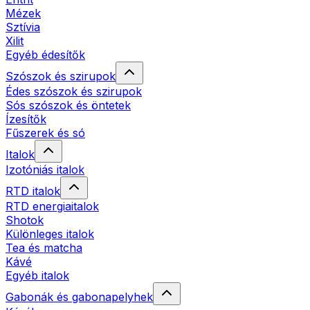
Mézek
Sztívia
Xilit
Egyéb édesítők
Szószok és szirupok
Édes szószok és szirupok
Sós szószok és öntetek
Ízesítők
Fűszerek és só
Italok
Izotóniás italok
RTD italok
RTD energiaitalok
Shotok
Különleges italok
Tea és matcha
Kávé
Egyéb italok
Gabonák és gabonapelyhek