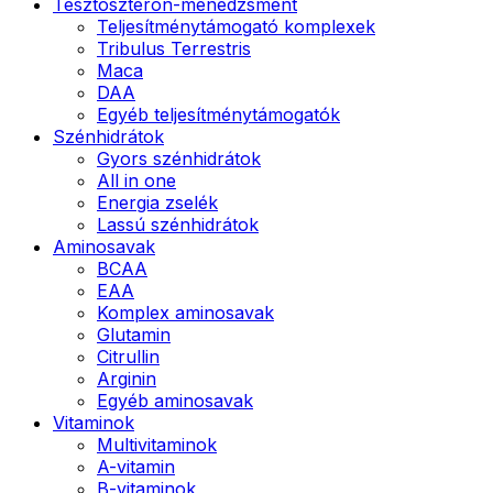
Tesztoszteron-menedzsment
Teljesítménytámogató komplexek
Tribulus Terrestris
Maca
DAA
Egyéb teljesítménytámogatók
Szénhidrátok
Gyors szénhidrátok
All in one
Energia zselék
Lassú szénhidrátok
Aminosavak
BCAA
EAA
Komplex aminosavak
Glutamin
Citrullin
Arginin
Egyéb aminosavak
Vitaminok
Multivitaminok
A-vitamin
B-vitaminok