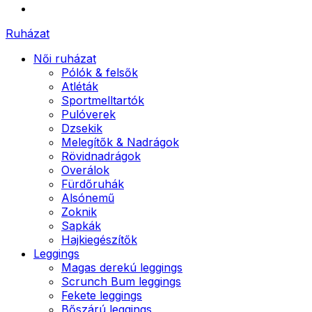
Ruházat
Női ruházat
Pólók & felsők
Atléták
Sportmelltartók
Pulóverek
Dzsekik
Melegítők & Nadrágok
Rövidnadrágok
Overálok
Fürdőruhák
Alsónemű
Zoknik
Sapkák
Hajkiegészítők
Leggings
Magas derekú leggings
Scrunch Bum leggings
Fekete leggings
Bőszárú leggings