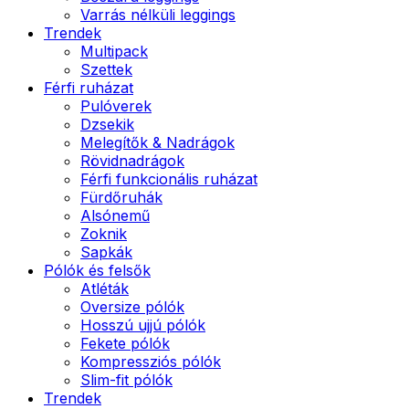
Varrás nélküli leggings
Trendek
Multipack
Szettek
Férfi ruházat
Pulóverek
Dzsekik
Melegítők & Nadrágok
Rövidnadrágok
Férfi funkcionális ruházat
Fürdőruhák
Alsónemű
Zoknik
Sapkák
Pólók és felsők
Atléták
Oversize pólók
Hosszú ujjú pólók
Fekete pólók
Kompressziós pólók
Slim-fit pólók
Trendek