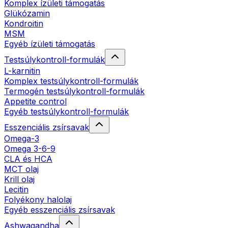
Komplex ízületi támogatás
Glükózamin
Kondroitin
MSM
Egyéb ízületi támogatás
Testsúlykontroll-formulák
L-karnitin
Komplex testsúlykontroll-formulák
Termogén testsúlykontroll-formulák
Appetite control
Egyéb testsúlykontroll-formulák
Esszenciális zsírsavak
Omega-3
Omega 3-6-9
CLA és HCA
MCT olaj
Krill olaj
Lecitin
Folyékony halolaj
Egyéb esszenciális zsírsavak
Ashwagandha