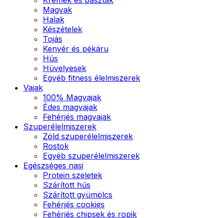
Magvak
Halak
Készételek
Tojás
Kenyér és pékáru
Hús
Hüvelyesek
Egyéb fitness élelmiszerek
Vajak
100% Magvajak
Édes magvajak
Fehérjés magvajak
Szuperélelmiszerek
Zöld szuperélelmiszerek
Rostok
Egyéb szuperélelmiszerek
Egészséges nasi
Protein szeletek
Szárított hús
Szárított gyümölcs
Fehérjés cookies
Fehérjés chipsek és ropik