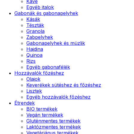
Kávé
Egyéb italok
Gabonák és gabonapelyhek
Kásák
Tészták
Granola
Zabpelyhek
Gabonapelyhek és müzlik
Hajdina
Quinoa
Rizs
Egyéb gabonafélék
Hozzávalók főzéshez
Olajok
Keverékek sütéshez és főzéshez
Lisztek
Egyéb hozzávalók főzéshez
Étrendek
BIO termékek
Vegán termékek
Gluténmentes termékek
Laktózmentes termékek
Vegetáriánus termékek