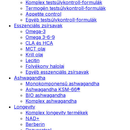
Komplex testsúlykontroll-formulák
Termogén testsúlykontroll-formulák
Appetite control
Egyéb testsúlykontroll-formulák
Esszenciális zsírsavak
Omega-3
Omega 3-6-9
CLA és HCA
MCT olaj
Krill olaj
Lecitin
Folyékony halolaj
Egyéb esszenciális zsírsavak
Ashwagandha
Monokomponensű ashwagandha
Ashwagandha KSM-66®
BIO ashwagandha
Komplex ashwagandha
Longevity
Komplex longevity termékek
NAD+
Berberin
Rezveratrol