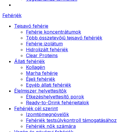
Fehérjék
Tejsavó fehérje
Fehérje koncentrátumok
Több összetevőjű tejsavó fehérjék
Fehérje izolátum
Hidrolizált fehérjék
Clear Proteins
Állati fehérjék
Kollagén
Marha fehérje
Éjjeli fehérjék
Egyéb állati fehérjék
Élelmiszer helyettesítők
Étkezéshelyettesítő porok
Ready-to-Drink fehérjeitalok
Fehérjék cél szerint
Izomtömegnövelők
Fehérjék testsúlykontroll támogatásához
Fehérjék nők számára
Vegán és növényi fehérjék