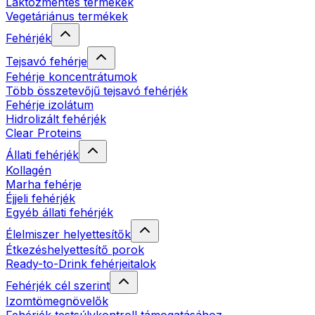
Laktózmentes termékek
Vegetáriánus termékek
Fehérjék
Tejsavó fehérje
Fehérje koncentrátumok
Több összetevőjű tejsavó fehérjék
Fehérje izolátum
Hidrolizált fehérjék
Clear Proteins
Állati fehérjék
Kollagén
Marha fehérje
Éjjeli fehérjék
Egyéb állati fehérjék
Élelmiszer helyettesítők
Étkezéshelyettesítő porok
Ready-to-Drink fehérjeitalok
Fehérjék cél szerint
Izomtömegnövelők