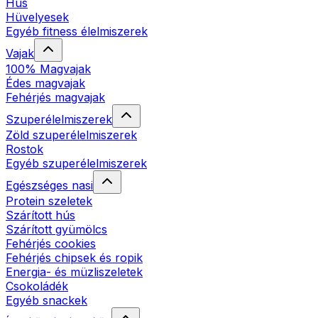
Hús
Hüvelyesek
Egyéb fitness élelmiszerek
Vajak
100% Magvajak
Édes magvajak
Fehérjés magvajak
Szuperélelmiszerek
Zöld szuperélelmiszerek
Rostok
Egyéb szuperélelmiszerek
Egészséges nasi
Protein szeletek
Szárított hús
Szárított gyümölcs
Fehérjés cookies
Fehérjés chipsek és ropik
Energia- és müzliszeletek
Csokoládék
Egyéb snackek