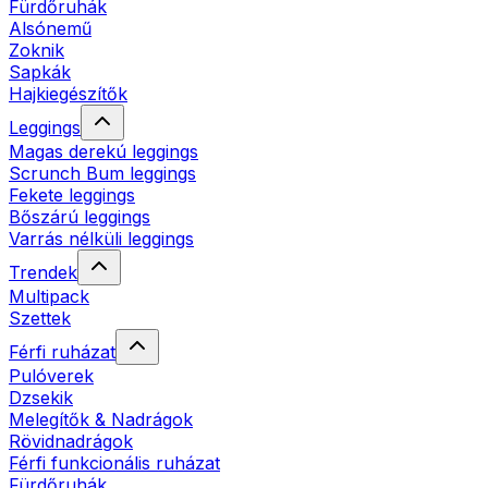
Fürdőruhák
Alsónemű
Zoknik
Sapkák
Hajkiegészítők
Leggings
Magas derekú leggings
Scrunch Bum leggings
Fekete leggings
Bőszárú leggings
Varrás nélküli leggings
Trendek
Multipack
Szettek
Férfi ruházat
Pulóverek
Dzsekik
Melegítők & Nadrágok
Rövidnadrágok
Férfi funkcionális ruházat
Fürdőruhák