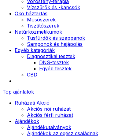
Vörösfény-terápia
Vízszűrők és -kancsók
Öko háztartás
Mosószerek
Tisztítószerek
Natúrkozmetikumok
Tusfürdők és szappanok
Samponok és hajápolás
Egyéb kategóriák
Diagnosztikai tesztek
DNS-tesztek
Egyéb tesztek
CBD
Top ajánlatok
Ruházati Akció
Akciós női ruházat
Akciós férfi ruházat
Ajándékok
Ajándékutalványok
Ajándékok az egész családnak