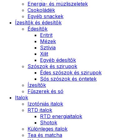
Energia- és müzliszeletek
Csokoládék
Egyéb snackek
Ízesítők és édesítők
Édesítők
Eritrit
Mézek
Sztívia
Xilit
Egyéb édesítők
Szószok és szirupok
Édes szószok és szirupok
Sós szószok és öntetek
Ízesítők
Fűszerek és só
Italok
Izotóniás italok
RTD italok
RTD energiaitalok
Shotok
Különleges italok
Tea és matcha