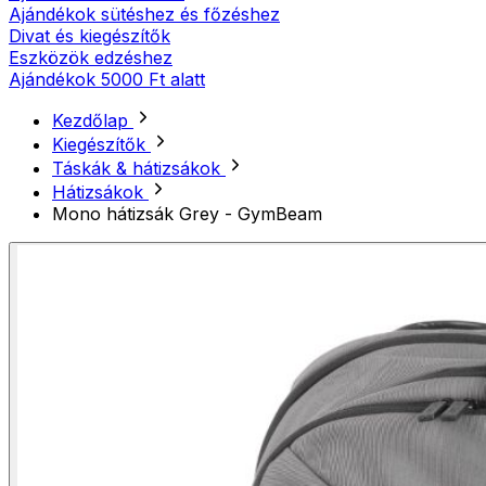
Ajándékok sütéshez és főzéshez
Divat és kiegészítők
Eszközök edzéshez
Ajándékok 5000 Ft alatt
Kezdőlap
Kiegészítők
Táskák & hátizsákok
Hátizsákok
Mono hátizsák Grey - GymBeam