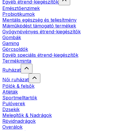
Egyéb étrend-kiegészítők
Emésztőenzimek
Probiotikumok
Mentális egészség és teljesítmény
Májműködést támogató termékek
Gyógynövényes étrend-kiegészítők
Gombák
Gaming
Görcsoldók
Egyéb speciális étrend-kiegészítők
Termékminta
Ruházat
Női ruházat
Pólók & felsők
Atléták
Sportmelltartók
Pulóverek
Dzsekik
Melegítők & Nadrágok
Rövidnadrágok
Overálok