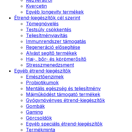
Kvercetin
Egyéb longevity termékek
Étrend-kiegészítők cél szerint
Tömegnövelés
Testsúly csökkentés
Teljesítményjavítás
Immunrendszer támogatás
Regeneráció elősegítése
Alvást segítő termékek
Haj-, bőr- és körömerősítő
Stresszmenedzsment
Egyéb étrend-kiegészítők
Emésztőenzimek
Probiotikumok
Mentális egészség és teljesítmény
Májműködést támogató termékek
Gyógynövényes étrend-kiegészítők
Gombák
Gaming
Görcsoldók
Egyéb speciális étrend-kiegészítők
Termékminta