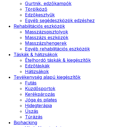
Gurtnik, edzőkampók
Törölköző
Edzőkesztyűk
Egyéb segédeszközök edzéshez
Rehabilitációs eszközök
Masszázspisztolyok
Masszázs eszközök
Masszázshengerek
Egyéb rehabilitációs eszközök
Táskák & hátizsákok
Ételhordó táskák & kiegészítők
Edzőtáskák
Hátizsákok
Tevékenység alapú kiegészítők
Futás
Küzdősportok
Kerékpározás
Jóga és pilates
Hidegterápia
Úszás
Túrázás
Biohacking