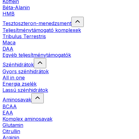
Koffein
Béta-Alanin
HMB
Tesztoszteron-menedzsment
Teljesítménytámogató komplexek
Tribulus Terrestris
Maca
DAA
Egyéb teljesítménytámogatók
Szénhidrátok
Gyors szénhidrátok
All in one
Energia zselék
Lassú szénhidrátok
Aminosavak
BCAA
EAA
Komplex aminosavak
Glutamin
Citrullin
Arginin