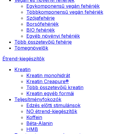
Egykomponensű vegán fehérjék
Többkomponensű vegán fehérjék
Szójafehérje
Borsófehérjék
BIO fehérjék
Egyéb növényi fehérjék
Több összetevőjű fehérje
Tömegnövelők
Étrend-kiegészítők
Kreatin
Kreatin monohidrát
Kreatin Creapure®
Több összetevőjű kreatin
Kreatin egyéb formái
Teljesítményfokozók
Edzés előtti stimulánsok
NO étrend-kiegészítők
Koffein
Béta-Alanin
HMB