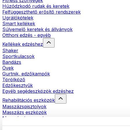
Fitness szőnyegek
Húzódzkodó rudak és keretek
Felfüggeszthető erősítő rendszerek
Ugrálókötelek
Smart kellékek
Súlyemelő keretek és állványok
Otthoni edzés - egyéb
Kellékek edzéshez
Shaker
Sportkulacsok
Bandázs
Övek
Gurtnik, edzőkampók
Törölköző
Edzőkesztyűk
Egyéb segédeszközök edzéshez
Rehabilitációs eszközök
Masszázspisztolyok
Masszázs eszközök
Masszázshengerek
Egyéb rehabilitációs eszközök