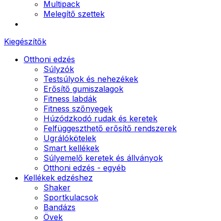
Multipack
Melegítő szettek
Kiegészítők
Otthoni edzés
Súlyzók
Testsúlyok és nehezékek
Erősítő gumiszalagok
Fitness labdák
Fitness szőnyegek
Húzódzkodó rudak és keretek
Felfüggeszthető erősítő rendszerek
Ugrálókötelek
Smart kellékek
Súlyemelő keretek és állványok
Otthoni edzés - egyéb
Kellékek edzéshez
Shaker
Sportkulacsok
Bandázs
Övek