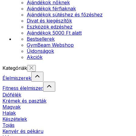
Ajándékok nőknek
Ajándékok férfiaknak
Ajándékok sütéshez és főzéshez
Divat és kiegészítők
Eszközök edzéshez
Ajándékok 5000 Ft alatt
Bestsellerek
GymBeam Webshop
Újdonságok
Akciók
Kategóriák
Élelmiszerek
Fitness élelmiszer
Diófélék
Krémek és paszták
Magvak
Halak
Készételek
Tojás
Kenyér és pékáru