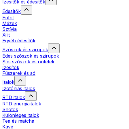
Ízesítők és édesítők
Édesítők
Eritrit
Mézek
Sztívia
Xilit
Egyéb édesítők
Szószok és szirupok
Édes szószok és szirupok
Sós szószok és öntetek
Ízesítők
Fűszerek és só
Italok
Izotóniás italok
RTD italok
RTD energiaitalok
Shotok
Különleges italok
Tea és matcha
Kávé