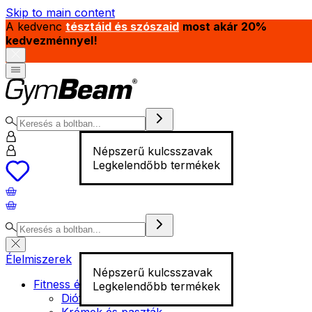
Skip to main content
A kedvenc
tésztáid és szószaid
most akár 20%
kedvezménnyel!
Népszerű kulcsszavak
Legkelendőbb termékek
Élelmiszerek
Népszerű kulcsszavak
Fitness élelmiszer
Legkelendőbb termékek
Diófélék
Krémek és paszták