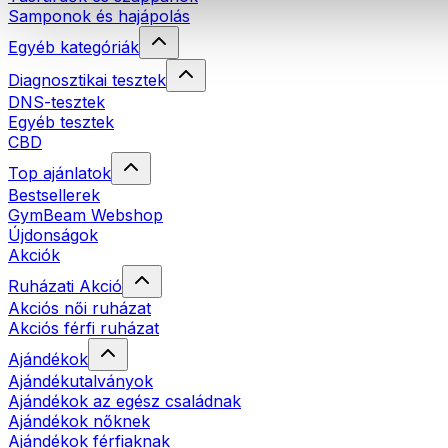
Samponok és hajápolás
Egyéb kategóriák
Diagnosztikai tesztek
DNS-tesztek
Egyéb tesztek
CBD
Top ajánlatok
Bestsellerek
GymBeam Webshop
Újdonságok
Akciók
Ruházati Akció
Akciós női ruházat
Akciós férfi ruházat
Ajándékok
Ajándékutalványok
Ajándékok az egész családnak
Ajándékok nőknek
Ajándékok férfiaknak