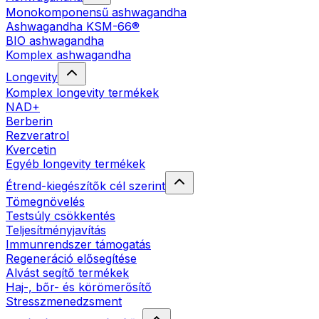
Monokomponensű ashwagandha
Ashwagandha KSM-66®
BIO ashwagandha
Komplex ashwagandha
Longevity
Komplex longevity termékek
NAD+
Berberin
Rezveratrol
Kvercetin
Egyéb longevity termékek
Étrend-kiegészítők cél szerint
Tömegnövelés
Testsúly csökkentés
Teljesítményjavítás
Immunrendszer támogatás
Regeneráció elősegítése
Alvást segítő termékek
Haj-, bőr- és körömerősítő
Stresszmenedzsment