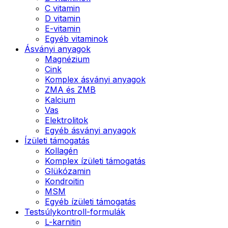
C vitamin
D vitamin
E-vitamin
Egyéb vitaminok
Ásványi anyagok
Magnézium
Cink
Komplex ásványi anyagok
ZMA és ZMB
Kalcium
Vas
Elektrolitok
Egyéb ásványi anyagok
Ízületi támogatás
Kollagén
Komplex ízületi támogatás
Glükózamin
Kondroitin
MSM
Egyéb ízületi támogatás
Testsúlykontroll-formulák
L-karnitin