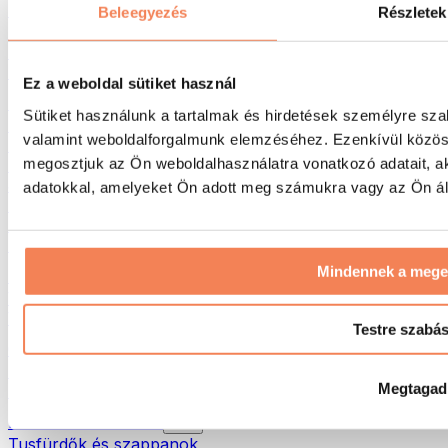
Táskák & hátizsákok
Beleegyezés
Részletek
Ételhordó táskák & kiegészítők
Edzőtáskák
Hátizsákok
Ez a weboldal sütiket használ
Tevékenység alapú kiegészítők
Sütiket használunk a tartalmak és hirdetések személyre sza
Futás
valamint weboldalforgalmunk elemzéséhez. Ezenkívül közöss
Küzdősportok
megosztjuk az Ön weboldalhasználatra vonatkozó adatait, a
Kerékpározás
Jóga és pilates
adatokkal, amelyeket Ön adott meg számukra vagy az Ön álta
Hidegterápia
Úszás
Túrázás
Mindennek a meg
Biohacking
Vörösfény-terápia
Vízszűrők és -kancsók
Testre szabá
Öko háztartás
Mosószerek
Megtagad
Tisztítószerek
Natúrkozmetikumok
Tusfürdők és szappanok