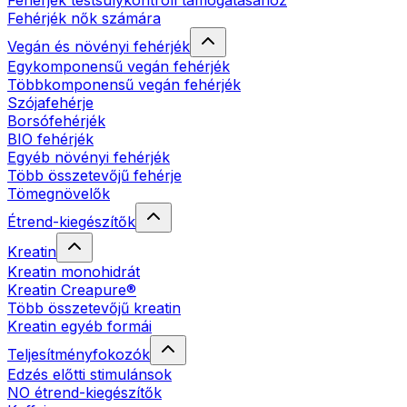
Fehérjék testsúlykontroll támogatásához
Fehérjék nők számára
Vegán és növényi fehérjék
Egykomponensű vegán fehérjék
Többkomponensű vegán fehérjék
Szójafehérje
Borsófehérjék
BIO fehérjék
Egyéb növényi fehérjék
Több összetevőjű fehérje
Tömegnövelők
Étrend-kiegészítők
Kreatin
Kreatin monohidrát
Kreatin Creapure®
Több összetevőjű kreatin
Kreatin egyéb formái
Teljesítményfokozók
Edzés előtti stimulánsok
NO étrend-kiegészítők