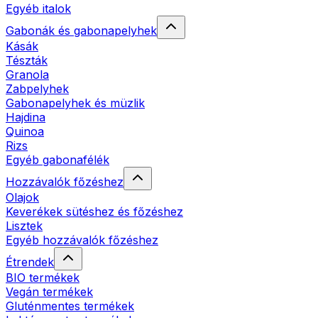
Egyéb italok
Gabonák és gabonapelyhek
Kásák
Tészták
Granola
Zabpelyhek
Gabonapelyhek és müzlik
Hajdina
Quinoa
Rizs
Egyéb gabonafélék
Hozzávalók főzéshez
Olajok
Keverékek sütéshez és főzéshez
Lisztek
Egyéb hozzávalók főzéshez
Étrendek
BIO termékek
Vegán termékek
Gluténmentes termékek