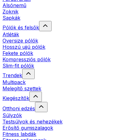
Alsónemű
Zoknik
Sapkák
Pólók és felsők
Atléták
Oversize pólók
Hosszú ujjú pólók
Fekete pólók
Kompressziós pólók
Slim-fit pólók
Trendek
Multipack
Melegítő szettek
Kiegészítők
Otthoni edzés
Súlyzók
Testsúlyok és nehezékek
Erősítő gumiszalagok
Fitness labdák