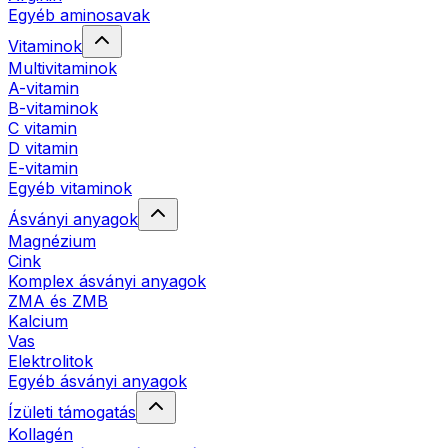
Egyéb aminosavak
Vitaminok
Multivitaminok
A-vitamin
B-vitaminok
C vitamin
D vitamin
E-vitamin
Egyéb vitaminok
Ásványi anyagok
Magnézium
Cink
Komplex ásványi anyagok
ZMA és ZMB
Kalcium
Vas
Elektrolitok
Egyéb ásványi anyagok
Ízületi támogatás
Kollagén