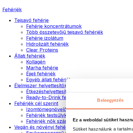
Fehérjék
Tejsavó fehérje
Fehérje koncentrátumok
Több összetevőjű tejsavó fehérjék
Fehérje izolátum
Hidrolizált fehérjék
Clear Proteins
Állati fehérjék
Kollagén
Marha fehérje
Éjjeli fehérjék
Egyéb állati fehérjék
Élelmiszer helyettesítők
Étkezéshelyettesítő porok
Ready-to-Drink fehérjeitalok
Beleegyezés
Fehérjék cél szerint
Izomtömegnövelők
Fehérjék testsúlykontroll támogatásához
Ez a weboldal sütiket haszn
Fehérjék nők számára
Vegán és növényi fehérjék
Sütiket használunk a tartal
Egykomponensű vegán fehérjék