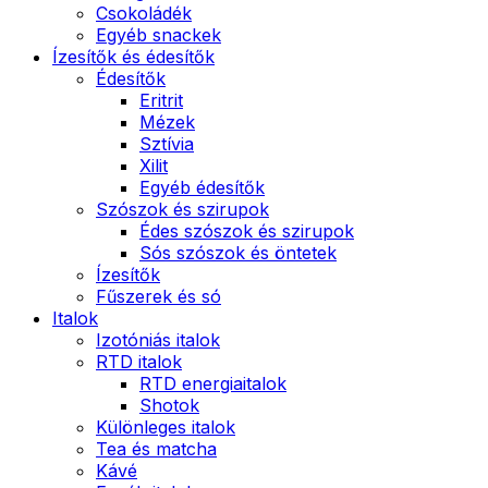
Csokoládék
Egyéb snackek
Ízesítők és édesítők
Édesítők
Eritrit
Mézek
Sztívia
Xilit
Egyéb édesítők
Szószok és szirupok
Édes szószok és szirupok
Sós szószok és öntetek
Ízesítők
Fűszerek és só
Italok
Izotóniás italok
RTD italok
RTD energiaitalok
Shotok
Különleges italok
Tea és matcha
Kávé