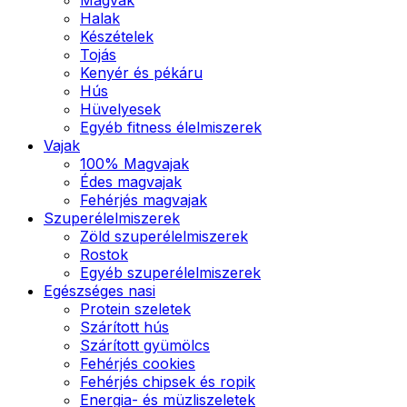
Halak
Készételek
Tojás
Kenyér és pékáru
Hús
Hüvelyesek
Egyéb fitness élelmiszerek
Vajak
100% Magvajak
Édes magvajak
Fehérjés magvajak
Szuperélelmiszerek
Zöld szuperélelmiszerek
Rostok
Egyéb szuperélelmiszerek
Egészséges nasi
Protein szeletek
Szárított hús
Szárított gyümölcs
Fehérjés cookies
Fehérjés chipsek és ropik
Energia- és müzliszeletek