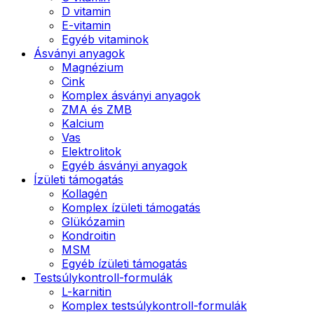
D vitamin
E-vitamin
Egyéb vitaminok
Ásványi anyagok
Magnézium
Cink
Komplex ásványi anyagok
ZMA és ZMB
Kalcium
Vas
Elektrolitok
Egyéb ásványi anyagok
Ízületi támogatás
Kollagén
Komplex ízületi támogatás
Glükózamin
Kondroitin
MSM
Egyéb ízületi támogatás
Testsúlykontroll-formulák
L-karnitin
Komplex testsúlykontroll-formulák