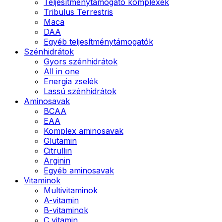
Teljesítménytámogató komplexek
Tribulus Terrestris
Maca
DAA
Egyéb teljesítménytámogatók
Szénhidrátok
Gyors szénhidrátok
All in one
Energia zselék
Lassú szénhidrátok
Aminosavak
BCAA
EAA
Komplex aminosavak
Glutamin
Citrullin
Arginin
Egyéb aminosavak
Vitaminok
Multivitaminok
A-vitamin
B-vitaminok
C vitamin