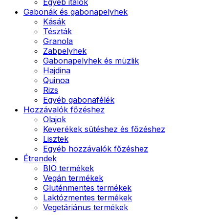
Egyéb italok
Gabonák és gabonapelyhek
Kásák
Tészták
Granola
Zabpelyhek
Gabonapelyhek és müzlik
Hajdina
Quinoa
Rizs
Egyéb gabonafélék
Hozzávalók főzéshez
Olajok
Keverékek sütéshez és főzéshez
Lisztek
Egyéb hozzávalók főzéshez
Étrendek
BIO termékek
Vegán termékek
Gluténmentes termékek
Laktózmentes termékek
Vegetáriánus termékek