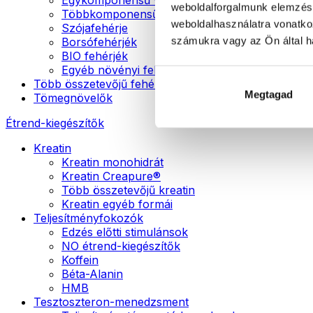
weboldalforgalmunk elemzésé
Többkomponensű vegán fehérjék
weboldalhasználatra vonatko
Szójafehérje
számukra vagy az Ön által ha
Borsófehérjék
BIO fehérjék
Egyéb növényi fehérjék
Több összetevőjű fehérje
Megtagad
Tömegnövelők
Étrend-kiegészítők
Kreatin
Kreatin monohidrát
Kreatin Creapure®
Több összetevőjű kreatin
Kreatin egyéb formái
Teljesítményfokozók
Edzés előtti stimulánsok
NO étrend-kiegészítők
Koffein
Béta-Alanin
HMB
Tesztoszteron-menedzsment