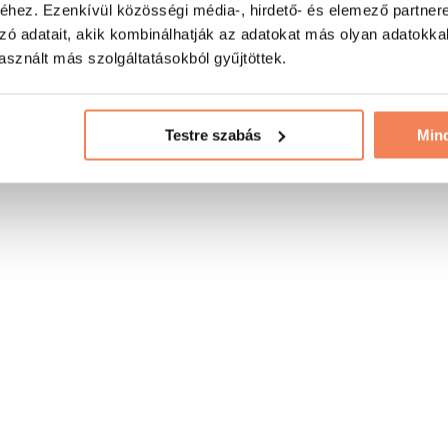
hez. Ezenkívül közösségi média-, hirdető- és elemező partner
zó adatait, akik kombinálhatják az adatokat más olyan adatokka
sznált más szolgáltatásokból gyűjtöttek.
Testre szabás
Min