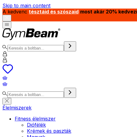
Skip to main content
A kedvenc
tésztáid és szószaid
most akár 20% kedvez
Élelmiszerek
Fitness élelmiszer
Diófélék
Krémek és paszták
Magvak