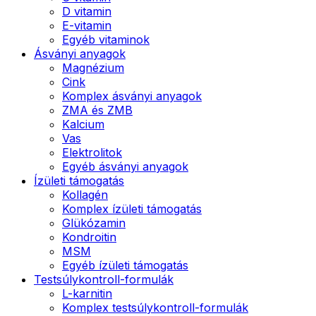
D vitamin
E-vitamin
Egyéb vitaminok
Ásványi anyagok
Magnézium
Cink
Komplex ásványi anyagok
ZMA és ZMB
Kalcium
Vas
Elektrolitok
Egyéb ásványi anyagok
Ízületi támogatás
Kollagén
Komplex ízületi támogatás
Glükózamin
Kondroitin
MSM
Egyéb ízületi támogatás
Testsúlykontroll-formulák
L-karnitin
Komplex testsúlykontroll-formulák