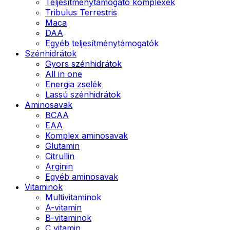
Teljesítménytámogató komplexek
Tribulus Terrestris
Maca
DAA
Egyéb teljesítménytámogatók
Szénhidrátok
Gyors szénhidrátok
All in one
Energia zselék
Lassú szénhidrátok
Aminosavak
BCAA
EAA
Komplex aminosavak
Glutamin
Citrullin
Arginin
Egyéb aminosavak
Vitaminok
Multivitaminok
A-vitamin
B-vitaminok
C vitamin