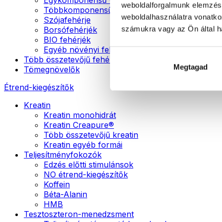
weboldalforgalmunk elemzésé
Többkomponensű vegán fehérjék
weboldalhasználatra vonatko
Szójafehérje
számukra vagy az Ön által ha
Borsófehérjék
BIO fehérjék
Egyéb növényi fehérjék
Több összetevőjű fehérje
Megtagad
Tömegnövelők
Étrend-kiegészítők
Kreatin
Kreatin monohidrát
Kreatin Creapure®
Több összetevőjű kreatin
Kreatin egyéb formái
Teljesítményfokozók
Edzés előtti stimulánsok
NO étrend-kiegészítők
Koffein
Béta-Alanin
HMB
Tesztoszteron-menedzsment