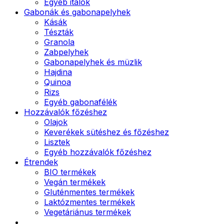
Egyéb italok
Gabonák és gabonapelyhek
Kásák
Tészták
Granola
Zabpelyhek
Gabonapelyhek és müzlik
Hajdina
Quinoa
Rizs
Egyéb gabonafélék
Hozzávalók főzéshez
Olajok
Keverékek sütéshez és főzéshez
Lisztek
Egyéb hozzávalók főzéshez
Étrendek
BIO termékek
Vegán termékek
Gluténmentes termékek
Laktózmentes termékek
Vegetáriánus termékek