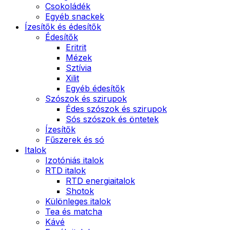
Csokoládék
Egyéb snackek
Ízesítők és édesítők
Édesítők
Eritrit
Mézek
Sztívia
Xilit
Egyéb édesítők
Szószok és szirupok
Édes szószok és szirupok
Sós szószok és öntetek
Ízesítők
Fűszerek és só
Italok
Izotóniás italok
RTD italok
RTD energiaitalok
Shotok
Különleges italok
Tea és matcha
Kávé