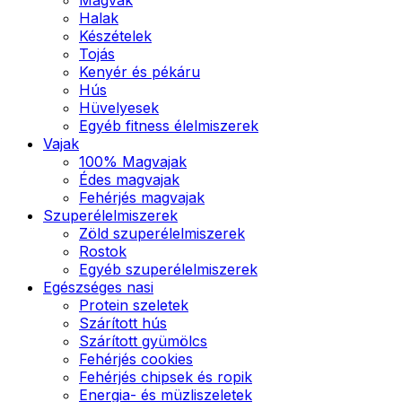
Halak
Készételek
Tojás
Kenyér és pékáru
Hús
Hüvelyesek
Egyéb fitness élelmiszerek
Vajak
100% Magvajak
Édes magvajak
Fehérjés magvajak
Szuperélelmiszerek
Zöld szuperélelmiszerek
Rostok
Egyéb szuperélelmiszerek
Egészséges nasi
Protein szeletek
Szárított hús
Szárított gyümölcs
Fehérjés cookies
Fehérjés chipsek és ropik
Energia- és müzliszeletek