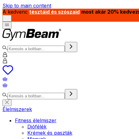
Skip to main content
A kedvenc
tésztáid és szószaid
most akár 20% kedvez
Élelmiszerek
Fitness élelmiszer
Diófélék
Krémek és paszták
Magvak