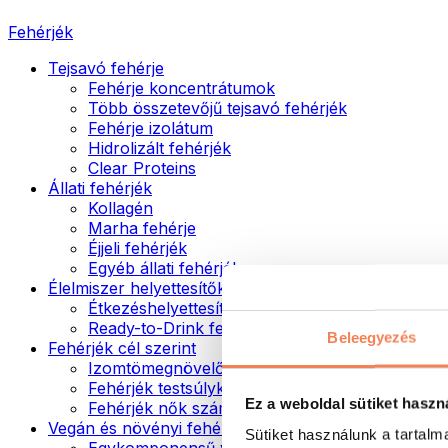
Fehérjék
Tejsavó fehérje
Fehérje koncentrátumok
Több összetevőjű tejsavó fehérjék
Fehérje izolátum
Hidrolizált fehérjék
Clear Proteins
Állati fehérjék
Kollagén
Marha fehérje
Éjjeli fehérjék
Egyéb állati fehérjék
Élelmiszer helyettesítők
Étkezéshelyettesítő porok
Ready-to-Drink fehérjeitalok
Beleegyezés
Fehérjék cél szerint
Izomtömegnövelők
Fehérjék testsúlykontroll támogatásához
Ez a weboldal sütiket haszn
Fehérjék nők számára
Vegán és növényi fehérjék
Sütiket használunk a tartal
Egykomponensű vegán fehérjék