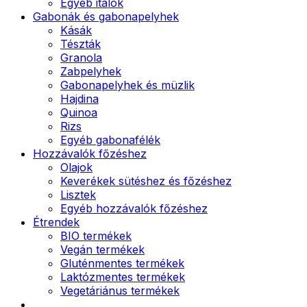
Egyéb italok
Gabonák és gabonapelyhek
Kásák
Tészták
Granola
Zabpelyhek
Gabonapelyhek és müzlik
Hajdina
Quinoa
Rizs
Egyéb gabonafélék
Hozzávalók főzéshez
Olajok
Keverékek sütéshez és főzéshez
Lisztek
Egyéb hozzávalók főzéshez
Étrendek
BIO termékek
Vegán termékek
Gluténmentes termékek
Laktózmentes termékek
Vegetáriánus termékek