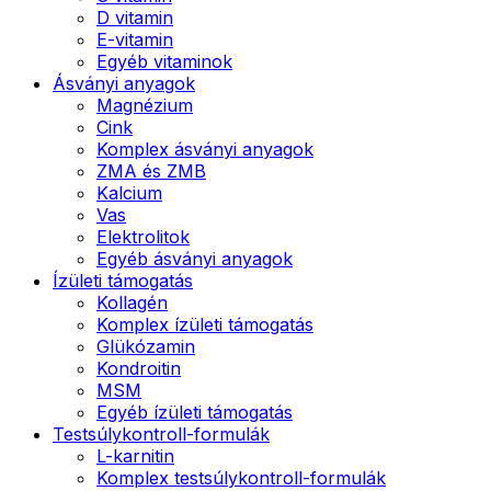
D vitamin
E-vitamin
Egyéb vitaminok
Ásványi anyagok
Magnézium
Cink
Komplex ásványi anyagok
ZMA és ZMB
Kalcium
Vas
Elektrolitok
Egyéb ásványi anyagok
Ízületi támogatás
Kollagén
Komplex ízületi támogatás
Glükózamin
Kondroitin
MSM
Egyéb ízületi támogatás
Testsúlykontroll-formulák
L-karnitin
Komplex testsúlykontroll-formulák