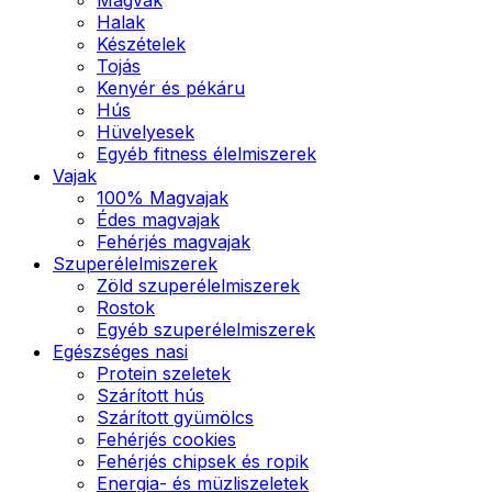
Halak
Készételek
Tojás
Kenyér és pékáru
Hús
Hüvelyesek
Egyéb fitness élelmiszerek
Vajak
100% Magvajak
Édes magvajak
Fehérjés magvajak
Szuperélelmiszerek
Zöld szuperélelmiszerek
Rostok
Egyéb szuperélelmiszerek
Egészséges nasi
Protein szeletek
Szárított hús
Szárított gyümölcs
Fehérjés cookies
Fehérjés chipsek és ropik
Energia- és müzliszeletek