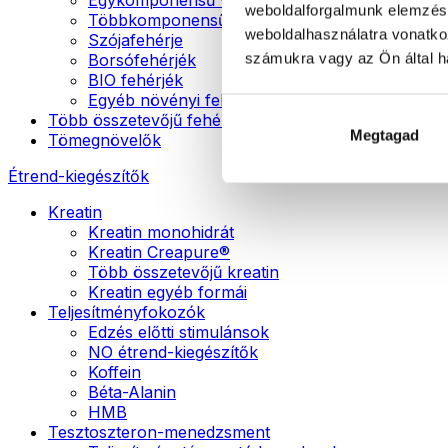
weboldalforgalmunk elemzésé
Többkomponensű vegán fehérjék
weboldalhasználatra vonatko
Szójafehérje
számukra vagy az Ön által ha
Borsófehérjék
BIO fehérjék
Egyéb növényi fehérjék
Több összetevőjű fehérje
Megtagad
Tömegnövelők
Étrend-kiegészítők
Kreatin
Kreatin monohidrát
Kreatin Creapure®
Több összetevőjű kreatin
Kreatin egyéb formái
Teljesítményfokozók
Edzés előtti stimulánsok
NO étrend-kiegészítők
Koffein
Béta-Alanin
HMB
Tesztoszteron-menedzsment