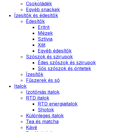
Csokoládék
Egyéb snackek
Ízesítők és édesítők
Édesítők
Eritrit
Mézek
Sztívia
Xilit
Egyéb édesítők
Szószok és szirupok
Édes szószok és szirupok
Sós szószok és öntetek
Ízesítők
Fűszerek és só
Italok
Izotóniás italok
RTD italok
RTD energiaitalok
Shotok
Különleges italok
Tea és matcha
Kávé