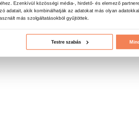
hez. Ezenkívül közösségi média-, hirdető- és elemező partner
zó adatait, akik kombinálhatják az adatokat más olyan adatokka
sznált más szolgáltatásokból gyűjtöttek.
Testre szabás
Min