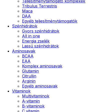
Teljesítménytámogató komplexek
Tribulus Terrestris
Maca
DAA
Egyéb teljesítménytámogatók
Szénhidrátok
Gyors szénhidrátok
All in one
Energia zselék
Lassú szénhidrátok
Aminosavak
BCAA
EAA
Komplex aminosavak
Glutamin
Citrullin
Arginin
Egyéb aminosavak
Vitaminok
Multivitaminok
A-vitamin
B-vitaminok
C vitamin