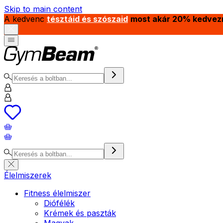
Skip to main content
A kedvenc
tésztáid és szószaid
most akár 20% kedvez
Élelmiszerek
Fitness élelmiszer
Diófélék
Krémek és paszták
Magvak