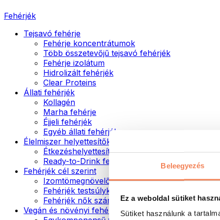
Fehérjék
Tejsavó fehérje
Fehérje koncentrátumok
Több összetevőjű tejsavó fehérjék
Fehérje izolátum
Hidrolizált fehérjék
Clear Proteins
Állati fehérjék
Kollagén
Marha fehérje
Éjjeli fehérjék
Egyéb állati fehérjék
Élelmiszer helyettesítők
Étkezéshelyettesítő porok
Ready-to-Drink fehérjeitalok
Beleegyezés
Fehérjék cél szerint
Izomtömegnövelők
Fehérjék testsúlykontroll támogatásához
Ez a weboldal sütiket haszn
Fehérjék nők számára
Vegán és növényi fehérjék
Sütiket használunk a tartal
Egykomponensű vegán fehérjék