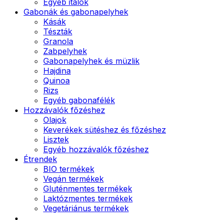
Egyéb italok
Gabonák és gabonapelyhek
Kásák
Tészták
Granola
Zabpelyhek
Gabonapelyhek és müzlik
Hajdina
Quinoa
Rizs
Egyéb gabonafélék
Hozzávalók főzéshez
Olajok
Keverékek sütéshez és főzéshez
Lisztek
Egyéb hozzávalók főzéshez
Étrendek
BIO termékek
Vegán termékek
Gluténmentes termékek
Laktózmentes termékek
Vegetáriánus termékek