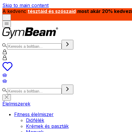
Skip to main content
A kedvenc
tésztáid és szószaid
most akár 20% kedvez
Élelmiszerek
Fitness élelmiszer
Diófélék
Krémek és paszták
Magvak