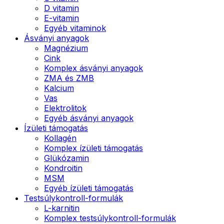
D vitamin
E-vitamin
Egyéb vitaminok
Ásványi anyagok
Magnézium
Cink
Komplex ásványi anyagok
ZMA és ZMB
Kalcium
Vas
Elektrolitok
Egyéb ásványi anyagok
Ízületi támogatás
Kollagén
Komplex ízületi támogatás
Glükózamin
Kondroitin
MSM
Egyéb ízületi támogatás
Testsúlykontroll-formulák
L-karnitin
Komplex testsúlykontroll-formulák