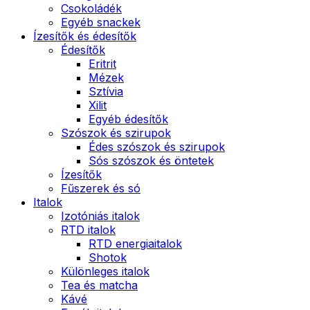
Csokoládék
Egyéb snackek
Ízesítők és édesítők
Édesítők
Eritrit
Mézek
Sztívia
Xilit
Egyéb édesítők
Szószok és szirupok
Édes szószok és szirupok
Sós szószok és öntetek
Ízesítők
Fűszerek és só
Italok
Izotóniás italok
RTD italok
RTD energiaitalok
Shotok
Különleges italok
Tea és matcha
Kávé