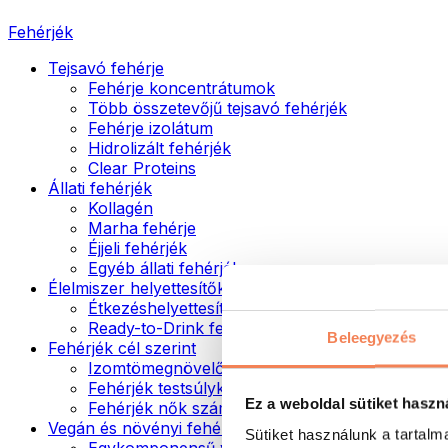
Fehérjék
Tejsavó fehérje
Fehérje koncentrátumok
Több összetevőjű tejsavó fehérjék
Fehérje izolátum
Hidrolizált fehérjék
Clear Proteins
Állati fehérjék
Kollagén
Marha fehérje
Éjjeli fehérjék
Egyéb állati fehérjék
Élelmiszer helyettesítők
Étkezéshelyettesítő porok
Ready-to-Drink fehérjeitalok
Beleegyezés
Fehérjék cél szerint
Izomtömegnövelők
Fehérjék testsúlykontroll támogatásához
Ez a weboldal sütiket haszn
Fehérjék nők számára
Vegán és növényi fehérjék
Sütiket használunk a tartal
Egykomponensű vegán fehérjék