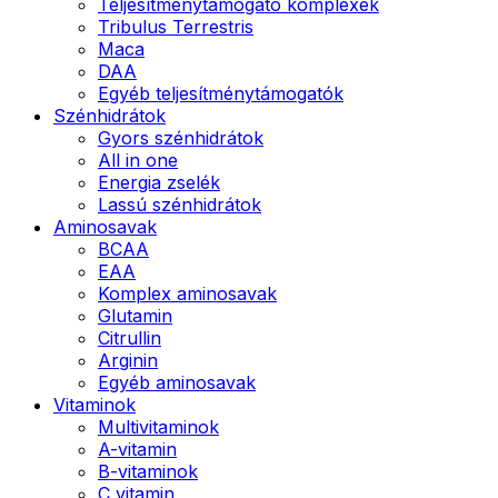
Teljesítménytámogató komplexek
Tribulus Terrestris
Maca
DAA
Egyéb teljesítménytámogatók
Szénhidrátok
Gyors szénhidrátok
All in one
Energia zselék
Lassú szénhidrátok
Aminosavak
BCAA
EAA
Komplex aminosavak
Glutamin
Citrullin
Arginin
Egyéb aminosavak
Vitaminok
Multivitaminok
A-vitamin
B-vitaminok
C vitamin