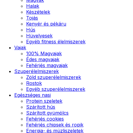
Halak
Készételek
Tojás
Kenyér és pékáru
Hús
Hüvelyesek
Egyéb fitness élelmiszerek
Vajak
100% Magvajak
Édes magvajak
Fehérjés magvajak
Szuperélelmiszerek
Zöld szuperélelmiszerek
Rostok
Egyéb szuperélelmiszerek
Egészséges nasi
Protein szeletek
Szárított hús
Szárított gyümölcs
Fehérjés cookies
Fehérjés chipsek és ropik
Energia- és müzliszeletek