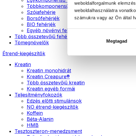
weboldalforgalmunk elemzésé
Többkomponensű vegán fehérjék
weboldalhasználatra vonatko
Szójafehérje
számukra vagy az Ön által ha
Borsófehérjék
BIO fehérjék
Egyéb növényi fehérjék
Több összetevőjű fehérje
Megtagad
Tömegnövelők
Étrend-kiegészítők
Kreatin
Kreatin monohidrát
Kreatin Creapure®
Több összetevőjű kreatin
Kreatin egyéb formái
Teljesítményfokozók
Edzés előtti stimulánsok
NO étrend-kiegészítők
Koffein
Béta-Alanin
HMB
Tesztoszteron-menedzsment