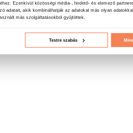
hez. Ezenkívül közösségi média-, hirdető- és elemező partner
zó adatait, akik kombinálhatják az adatokat más olyan adatokka
sznált más szolgáltatásokból gyűjtöttek.
Testre szabás
Min