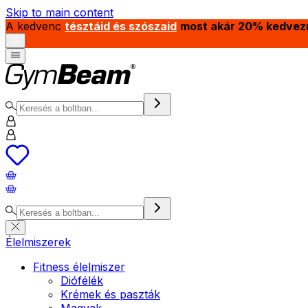
Skip to main content
A kedvenc
tésztáid és szószaid
most akár 20% kedvez
Élelmiszerek
Fitness élelmiszer
Diófélék
Krémek és paszták
Magvak