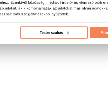
hez. Ezenkívül közösségi média-, hirdető- és elemező partner
zó adatait, akik kombinálhatják az adatokat más olyan adatokka
sznált más szolgáltatásokból gyűjtöttek.
Testre szabás
Min