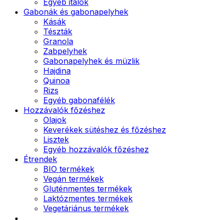
Egyéb italok
Gabonák és gabonapelyhek
Kásák
Tészták
Granola
Zabpelyhek
Gabonapelyhek és müzlik
Hajdina
Quinoa
Rizs
Egyéb gabonafélék
Hozzávalók főzéshez
Olajok
Keverékek sütéshez és főzéshez
Lisztek
Egyéb hozzávalók főzéshez
Étrendek
BIO termékek
Vegán termékek
Gluténmentes termékek
Laktózmentes termékek
Vegetáriánus termékek