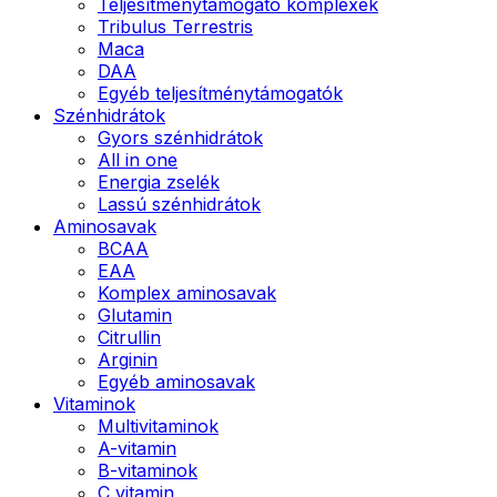
Teljesítménytámogató komplexek
Tribulus Terrestris
Maca
DAA
Egyéb teljesítménytámogatók
Szénhidrátok
Gyors szénhidrátok
All in one
Energia zselék
Lassú szénhidrátok
Aminosavak
BCAA
EAA
Komplex aminosavak
Glutamin
Citrullin
Arginin
Egyéb aminosavak
Vitaminok
Multivitaminok
A-vitamin
B-vitaminok
C vitamin