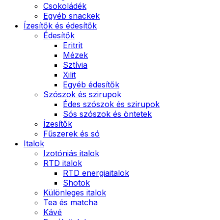
Csokoládék
Egyéb snackek
Ízesítők és édesítők
Édesítők
Eritrit
Mézek
Sztívia
Xilit
Egyéb édesítők
Szószok és szirupok
Édes szószok és szirupok
Sós szószok és öntetek
Ízesítők
Fűszerek és só
Italok
Izotóniás italok
RTD italok
RTD energiaitalok
Shotok
Különleges italok
Tea és matcha
Kávé