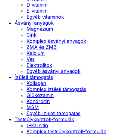
D vitamin
E-vitamin
Egyéb vitaminok
Ásványi anyagok
Magnézium
Cink
Komplex ásványi anyagok
ZMA és ZMB
Kalcium
Vas
Elektrolitok
Egyéb ásványi anyagok
Ízületi támogatás
Kollagén
Komplex ízületi támogatás
Glükózamin
Kondroitin
MSM
Egyéb ízületi támogatás
Testsúlykontroll-formulák
L-karnitin
Komplex testsúlykontroll-formulák