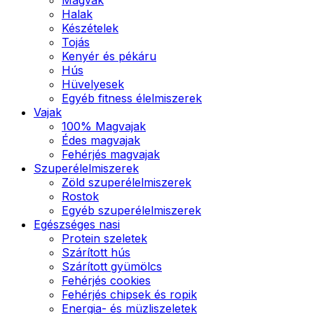
Halak
Készételek
Tojás
Kenyér és pékáru
Hús
Hüvelyesek
Egyéb fitness élelmiszerek
Vajak
100% Magvajak
Édes magvajak
Fehérjés magvajak
Szuperélelmiszerek
Zöld szuperélelmiszerek
Rostok
Egyéb szuperélelmiszerek
Egészséges nasi
Protein szeletek
Szárított hús
Szárított gyümölcs
Fehérjés cookies
Fehérjés chipsek és ropik
Energia- és müzliszeletek