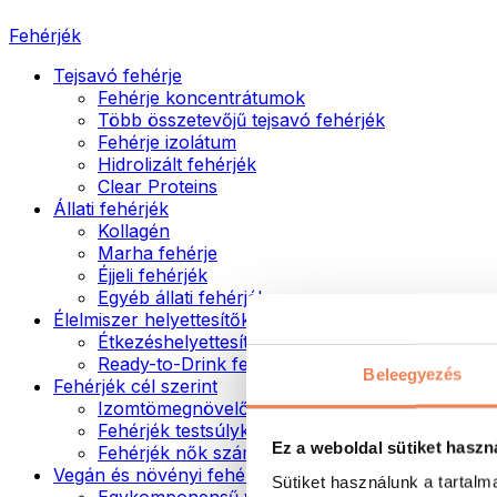
Fehérjék
Tejsavó fehérje
Fehérje koncentrátumok
Több összetevőjű tejsavó fehérjék
Fehérje izolátum
Hidrolizált fehérjék
Clear Proteins
Állati fehérjék
Kollagén
Marha fehérje
Éjjeli fehérjék
Egyéb állati fehérjék
Élelmiszer helyettesítők
Étkezéshelyettesítő porok
Ready-to-Drink fehérjeitalok
Beleegyezés
Fehérjék cél szerint
Izomtömegnövelők
Fehérjék testsúlykontroll támogatásához
Ez a weboldal sütiket haszn
Fehérjék nők számára
Vegán és növényi fehérjék
Sütiket használunk a tartal
Egykomponensű vegán fehérjék