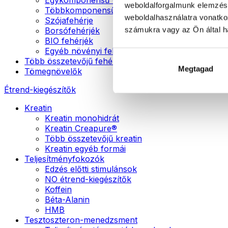
weboldalforgalmunk elemzésé
Többkomponensű vegán fehérjék
weboldalhasználatra vonatko
Szójafehérje
számukra vagy az Ön által ha
Borsófehérjék
BIO fehérjék
Egyéb növényi fehérjék
Több összetevőjű fehérje
Megtagad
Tömegnövelők
Étrend-kiegészítők
Kreatin
Kreatin monohidrát
Kreatin Creapure®
Több összetevőjű kreatin
Kreatin egyéb formái
Teljesítményfokozók
Edzés előtti stimulánsok
NO étrend-kiegészítők
Koffein
Béta-Alanin
HMB
Tesztoszteron-menedzsment