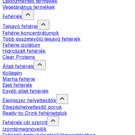
Laktózmentes termékek
Vegetáriánus termékek
Fehérjék
Tejsavó fehérje
Fehérje koncentrátumok
Több összetevőjű tejsavó fehérjék
Fehérje izolátum
Hidrolizált fehérjék
Clear Proteins
Állati fehérjék
Kollagén
Marha fehérje
Éjjeli fehérjék
Egyéb állati fehérjék
Élelmiszer helyettesítők
Étkezéshelyettesítő porok
Ready-to-Drink fehérjeitalok
Fehérjék cél szerint
Izomtömegnövelők