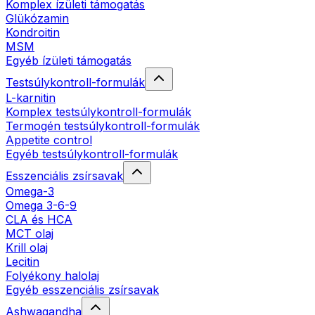
Komplex ízületi támogatás
Glükózamin
Kondroitin
MSM
Egyéb ízületi támogatás
Testsúlykontroll-formulák
L-karnitin
Komplex testsúlykontroll-formulák
Termogén testsúlykontroll-formulák
Appetite control
Egyéb testsúlykontroll-formulák
Esszenciális zsírsavak
Omega-3
Omega 3-6-9
CLA és HCA
MCT olaj
Krill olaj
Lecitin
Folyékony halolaj
Egyéb esszenciális zsírsavak
Ashwagandha