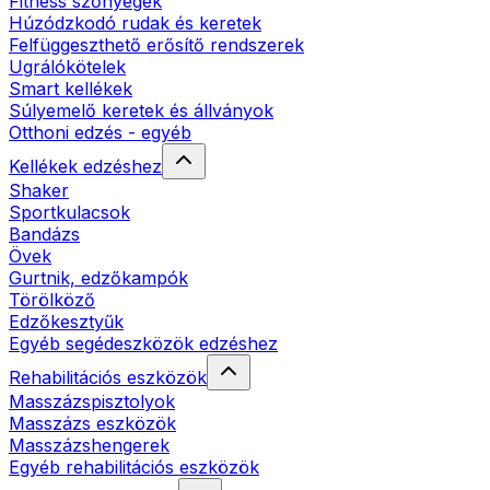
Fitness szőnyegek
Húzódzkodó rudak és keretek
Felfüggeszthető erősítő rendszerek
Ugrálókötelek
Smart kellékek
Súlyemelő keretek és állványok
Otthoni edzés - egyéb
Kellékek edzéshez
Shaker
Sportkulacsok
Bandázs
Övek
Gurtnik, edzőkampók
Törölköző
Edzőkesztyűk
Egyéb segédeszközök edzéshez
Rehabilitációs eszközök
Masszázspisztolyok
Masszázs eszközök
Masszázshengerek
Egyéb rehabilitációs eszközök