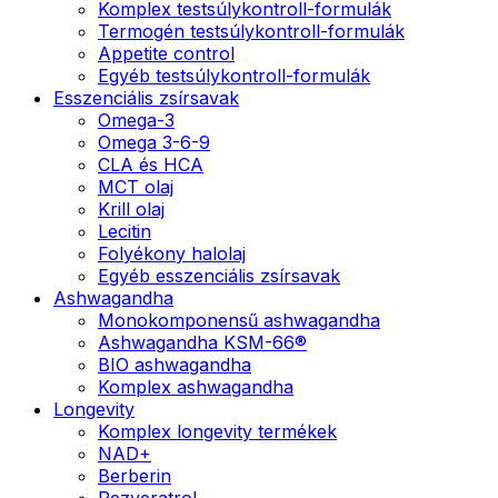
Komplex testsúlykontroll-formulák
Termogén testsúlykontroll-formulák
Appetite control
Egyéb testsúlykontroll-formulák
Esszenciális zsírsavak
Omega-3
Omega 3-6-9
CLA és HCA
MCT olaj
Krill olaj
Lecitin
Folyékony halolaj
Egyéb esszenciális zsírsavak
Ashwagandha
Monokomponensű ashwagandha
Ashwagandha KSM-66®
BIO ashwagandha
Komplex ashwagandha
Longevity
Komplex longevity termékek
NAD+
Berberin
Rezveratrol