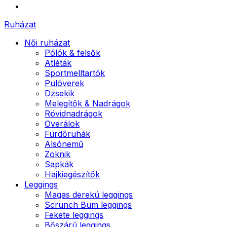
Ruházat
Női ruházat
Pólók & felsők
Atléták
Sportmelltartók
Pulóverek
Dzsekik
Melegítők & Nadrágok
Rövidnadrágok
Overálok
Fürdőruhák
Alsónemű
Zoknik
Sapkák
Hajkiegészítők
Leggings
Magas derekú leggings
Scrunch Bum leggings
Fekete leggings
Bőszárú leggings