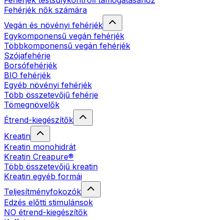
Fehérjék testsúlykontroll támogatásához
Fehérjék nők számára
Vegán és növényi fehérjék
Egykomponensű vegán fehérjék
Többkomponensű vegán fehérjék
Szójafehérje
Borsófehérjék
BIO fehérjék
Egyéb növényi fehérjék
Több összetevőjű fehérje
Tömegnövelők
Étrend-kiegészítők
Kreatin
Kreatin monohidrát
Kreatin Creapure®
Több összetevőjű kreatin
Kreatin egyéb formái
Teljesítményfokozók
Edzés előtti stimulánsok
NO étrend-kiegészítők