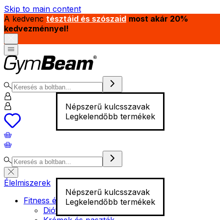
Skip to main content
A kedvenc
tésztáid és szószaid
most akár 20%
kedvezménnyel!
Népszerű kulcsszavak
Legkelendőbb termékek
Élelmiszerek
Népszerű kulcsszavak
Fitness élelmiszer
Legkelendőbb termékek
Diófélék
Krémek és paszták