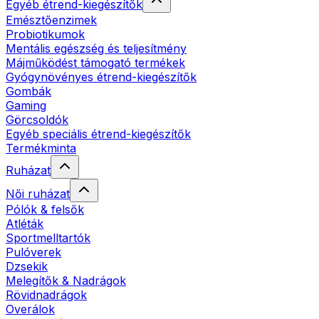
Egyéb étrend-kiegészítők
Emésztőenzimek
Probiotikumok
Mentális egészség és teljesítmény
Májműködést támogató termékek
Gyógynövényes étrend-kiegészítők
Gombák
Gaming
Görcsoldók
Egyéb speciális étrend-kiegészítők
Termékminta
Ruházat
Női ruházat
Pólók & felsők
Atléták
Sportmelltartók
Pulóverek
Dzsekik
Melegítők & Nadrágok
Rövidnadrágok
Overálok