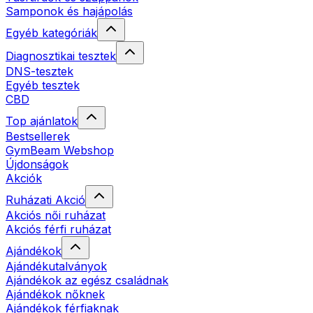
Samponok és hajápolás
Egyéb kategóriák
Diagnosztikai tesztek
DNS-tesztek
Egyéb tesztek
CBD
Top ajánlatok
Bestsellerek
GymBeam Webshop
Újdonságok
Akciók
Ruházati Akció
Akciós női ruházat
Akciós férfi ruházat
Ajándékok
Ajándékutalványok
Ajándékok az egész családnak
Ajándékok nőknek
Ajándékok férfiaknak