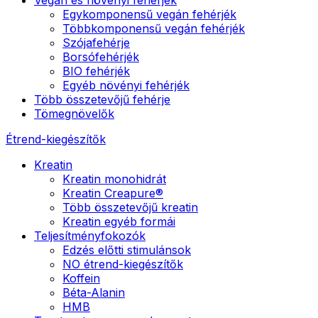
Egykomponensű vegán fehérjék
Többkomponensű vegán fehérjék
Szójafehérje
Borsófehérjék
BIO fehérjék
Egyéb növényi fehérjék
Több összetevőjű fehérje
Tömegnövelők
Étrend-kiegészítők
Kreatin
Kreatin monohidrát
Kreatin Creapure®
Több összetevőjű kreatin
Kreatin egyéb formái
Teljesítményfokozók
Edzés előtti stimulánsok
NO étrend-kiegészítők
Koffein
Béta-Alanin
HMB