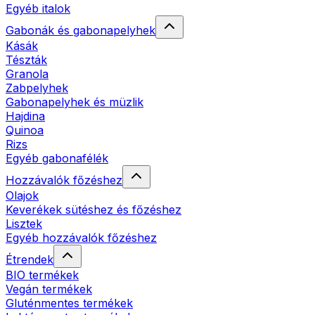
Egyéb italok
Gabonák és gabonapelyhek
Kásák
Tészták
Granola
Zabpelyhek
Gabonapelyhek és müzlik
Hajdina
Quinoa
Rizs
Egyéb gabonafélék
Hozzávalók főzéshez
Olajok
Keverékek sütéshez és főzéshez
Lisztek
Egyéb hozzávalók főzéshez
Étrendek
BIO termékek
Vegán termékek
Gluténmentes termékek