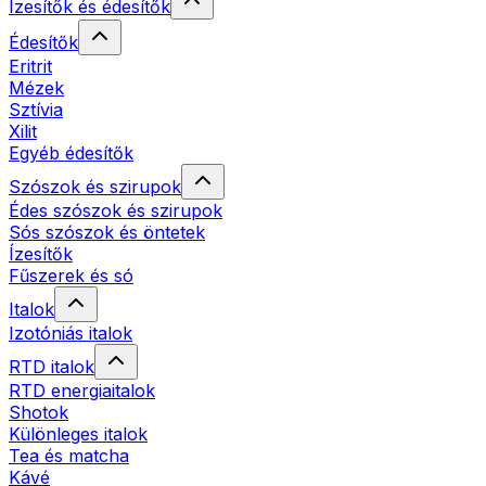
Ízesítők és édesítők
Édesítők
Eritrit
Mézek
Sztívia
Xilit
Egyéb édesítők
Szószok és szirupok
Édes szószok és szirupok
Sós szószok és öntetek
Ízesítők
Fűszerek és só
Italok
Izotóniás italok
RTD italok
RTD energiaitalok
Shotok
Különleges italok
Tea és matcha
Kávé