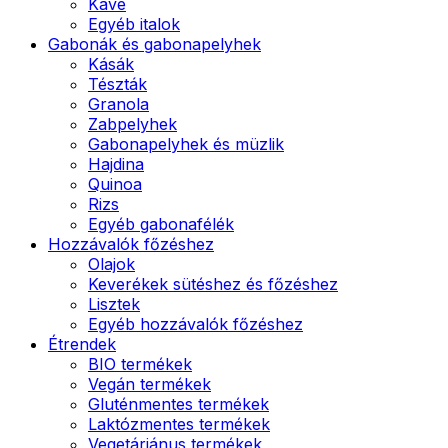
Kávé
Egyéb italok
Gabonák és gabonapelyhek
Kásák
Tészták
Granola
Zabpelyhek
Gabonapelyhek és müzlik
Hajdina
Quinoa
Rizs
Egyéb gabonafélék
Hozzávalók főzéshez
Olajok
Keverékek sütéshez és főzéshez
Lisztek
Egyéb hozzávalók főzéshez
Étrendek
BIO termékek
Vegán termékek
Gluténmentes termékek
Laktózmentes termékek
Vegetáriánus termékek