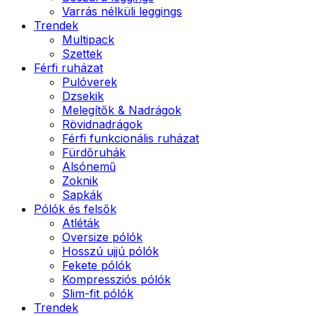
Varrás nélküli leggings
Trendek
Multipack
Szettek
Férfi ruházat
Pulóverek
Dzsekik
Melegítők & Nadrágok
Rövidnadrágok
Férfi funkcionális ruházat
Fürdőruhák
Alsónemű
Zoknik
Sapkák
Pólók és felsők
Atléták
Oversize pólók
Hosszú ujjú pólók
Fekete pólók
Kompressziós pólók
Slim-fit pólók
Trendek