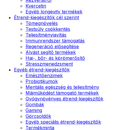
Kvercetin
Egyéb longevity termékek
Étrend-kiegészítők cél szerint
Tömegnövelés
Testsúly csökkentés
Teljesítményjavítás
Immunrendszer támogatás
Regeneráció elősegítése
Alvást segítő termékek
Haj-, bőr- és körömerősítő
Stresszmenedzsment
Egyéb étrend-kiegészítők
Emésztőenzimek
Probiotikumok
Mentális egészség és teljesítmény
Májműködést támogató termékek
Gyógynövényes étrend-kiegészítők
Gombák
Gaming
Görcsoldók
Egyéb speciális étrend-kiegészítők
Termékminta