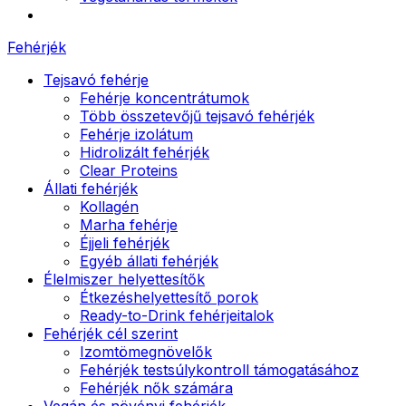
Fehérjék
Tejsavó fehérje
Fehérje koncentrátumok
Több összetevőjű tejsavó fehérjék
Fehérje izolátum
Hidrolizált fehérjék
Clear Proteins
Állati fehérjék
Kollagén
Marha fehérje
Éjjeli fehérjék
Egyéb állati fehérjék
Élelmiszer helyettesítők
Étkezéshelyettesítő porok
Ready-to-Drink fehérjeitalok
Fehérjék cél szerint
Izomtömegnövelők
Fehérjék testsúlykontroll támogatásához
Fehérjék nők számára
Vegán és növényi fehérjék