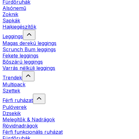
Fürdőruhák
Alsónemű
Zoknik
Sapkák
Hajkiegészítők
Leggings
Magas derekú leggings
Scrunch Bum leggings
Fekete leggings
Bőszárú leggings
Varrás nélküli leggings
Trendek
Multipack
Szettek
Férfi ruházat
Pulóverek
Dzsekik
Melegítők & Nadrágok
Rövidnadrágok
Férfi funkcionális ruházat
Fürdőruhák