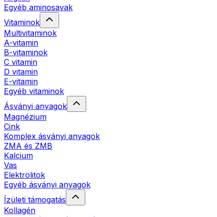
Egyéb aminosavak
Vitaminok
Multivitaminok
A-vitamin
B-vitaminok
C vitamin
D vitamin
E-vitamin
Egyéb vitaminok
Ásványi anyagok
Magnézium
Cink
Komplex ásványi anyagok
ZMA és ZMB
Kalcium
Vas
Elektrolitok
Egyéb ásványi anyagok
Ízületi támogatás
Kollagén