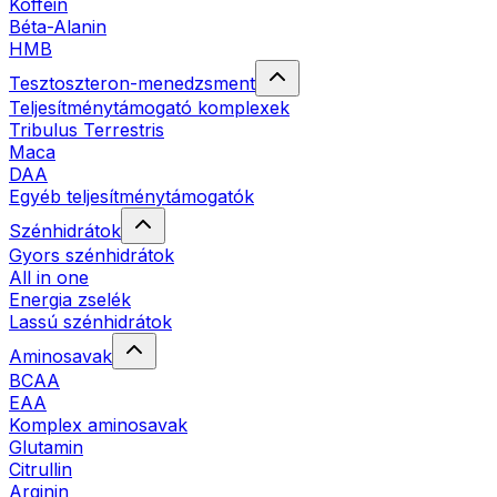
Koffein
Béta-Alanin
HMB
Tesztoszteron-menedzsment
Teljesítménytámogató komplexek
Tribulus Terrestris
Maca
DAA
Egyéb teljesítménytámogatók
Szénhidrátok
Gyors szénhidrátok
All in one
Energia zselék
Lassú szénhidrátok
Aminosavak
BCAA
EAA
Komplex aminosavak
Glutamin
Citrullin
Arginin