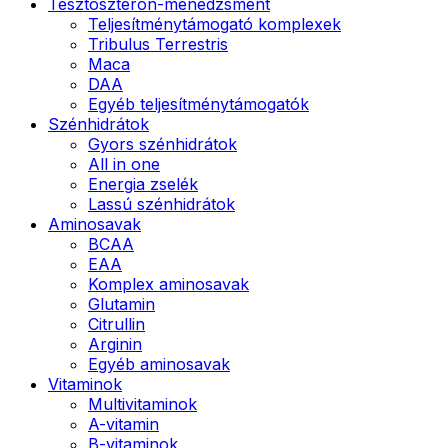
Tesztoszteron-menedzsment
Teljesítménytámogató komplexek
Tribulus Terrestris
Maca
DAA
Egyéb teljesítménytámogatók
Szénhidrátok
Gyors szénhidrátok
All in one
Energia zselék
Lassú szénhidrátok
Aminosavak
BCAA
EAA
Komplex aminosavak
Glutamin
Citrullin
Arginin
Egyéb aminosavak
Vitaminok
Multivitaminok
A-vitamin
B-vitaminok