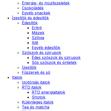
Energia- és müzliszeletek
Csokoládék
Egyéb snackek
Ízesítők és édesítők
Édesítők
Eritrit
Mézek
Sztívia
Xilit
Egyéb édesítők
Szószok és szirupok
Édes szószok és szirupok
Sós szószok és öntetek
Ízesítők
Fűszerek és só
Italok
Izotóniás italok
RTD italok
RTD energiaitalok
Shotok
Különleges italok
Tea és matcha