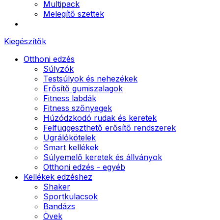
Multipack
Melegítő szettek
Kiegészítők
Otthoni edzés
Súlyzók
Testsúlyok és nehezékek
Erősítő gumiszalagok
Fitness labdák
Fitness szőnyegek
Húzódzkodó rudak és keretek
Felfüggeszthető erősítő rendszerek
Ugrálókötelek
Smart kellékek
Súlyemelő keretek és állványok
Otthoni edzés - egyéb
Kellékek edzéshez
Shaker
Sportkulacsok
Bandázs
Övek