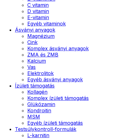
C vitamin
D vitamin
E-vitamin
Egyéb vitaminok
Ásványi anyagok
Magnézium
Cink
Komplex ásványi anyagok
ZMA és ZMB
Kalcium
Vas
Elektrolitok
Egyéb ásványi anyagok
Ízületi támogatás
Kollagén
Komplex ízületi támogatás
Glükózamin
Kondroitin
MSM
Egyéb ízületi támogatás
Testsúlykontroll-formulák
L-karnitin