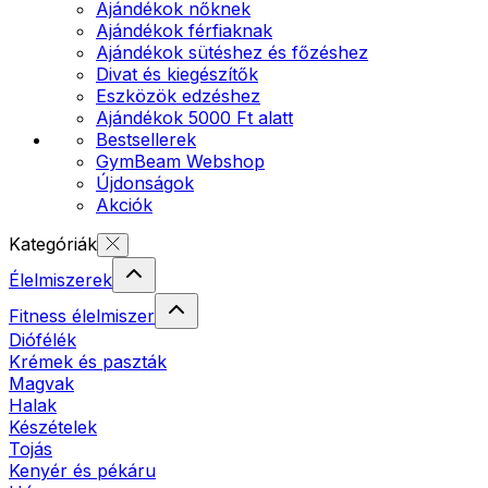
Ajándékok nőknek
Ajándékok férfiaknak
Ajándékok sütéshez és főzéshez
Divat és kiegészítők
Eszközök edzéshez
Ajándékok 5000 Ft alatt
Bestsellerek
GymBeam Webshop
Újdonságok
Akciók
Kategóriák
Élelmiszerek
Fitness élelmiszer
Diófélék
Krémek és paszták
Magvak
Halak
Készételek
Tojás
Kenyér és pékáru