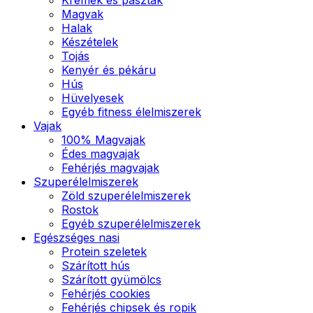
Magvak
Halak
Készételek
Tojás
Kenyér és pékáru
Hús
Hüvelyesek
Egyéb fitness élelmiszerek
Vajak
100% Magvajak
Édes magvajak
Fehérjés magvajak
Szuperélelmiszerek
Zöld szuperélelmiszerek
Rostok
Egyéb szuperélelmiszerek
Egészséges nasi
Protein szeletek
Szárított hús
Szárított gyümölcs
Fehérjés cookies
Fehérjés chipsek és ropik