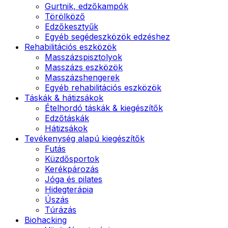
Gurtnik, edzőkampók
Törölköző
Edzőkesztyűk
Egyéb segédeszközök edzéshez
Rehabilitációs eszközök
Masszázspisztolyok
Masszázs eszközök
Masszázshengerek
Egyéb rehabilitációs eszközök
Táskák & hátizsákok
Ételhordó táskák & kiegészítők
Edzőtáskák
Hátizsákok
Tevékenység alapú kiegészítők
Futás
Küzdősportok
Kerékpározás
Jóga és pilates
Hidegterápia
Úszás
Túrázás
Biohacking