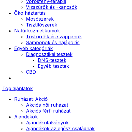
Vörösfény-terápia
Vízszűrők és -kancsók
Öko háztartás
Mosószerek
Tisztítószerek
Natúrkozmetikumok
Tusfürdők és szappanok
Samponok és hajápolás
Egyéb kategóriák
Diagnosztikai tesztek
DNS-tesztek
Egyéb tesztek
CBD
Top ajánlatok
Ruházati Akció
Akciós női ruházat
Akciós férfi ruházat
Ajándékok
Ajándékutalványok
Ajándékok az egész családnak