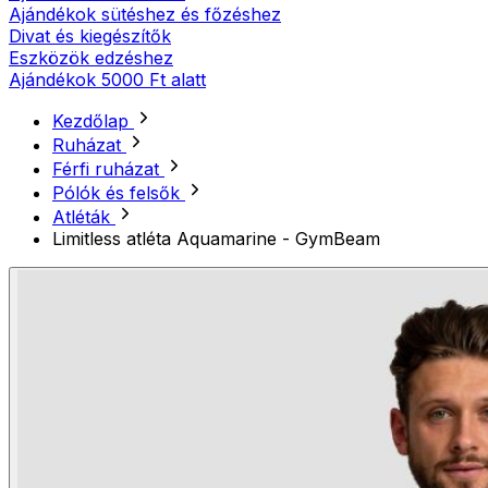
Ajándékok sütéshez és főzéshez
Divat és kiegészítők
Eszközök edzéshez
Ajándékok 5000 Ft alatt
Kezdőlap
Ruházat
Férfi ruházat
Pólók és felsők
Atléták
Limitless atléta Aquamarine - GymBeam