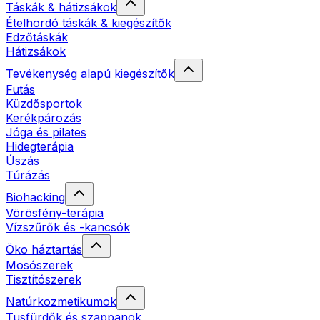
Táskák & hátizsákok
Ételhordó táskák & kiegészítők
Edzőtáskák
Hátizsákok
Tevékenység alapú kiegészítők
Futás
Küzdősportok
Kerékpározás
Jóga és pilates
Hidegterápia
Úszás
Túrázás
Biohacking
Vörösfény-terápia
Vízszűrők és -kancsók
Öko háztartás
Mosószerek
Tisztítószerek
Natúrkozmetikumok
Tusfürdők és szappanok