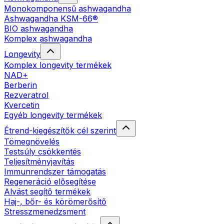
Monokomponensű ashwagandha
Ashwagandha KSM-66®
BIO ashwagandha
Komplex ashwagandha
Longevity
Komplex longevity termékek
NAD+
Berberin
Rezveratrol
Kvercetin
Egyéb longevity termékek
Étrend-kiegészítők cél szerint
Tömegnövelés
Testsúly csökkentés
Teljesítményjavítás
Immunrendszer támogatás
Regeneráció elősegítése
Alvást segítő termékek
Haj-, bőr- és körömerősítő
Stresszmenedzsment