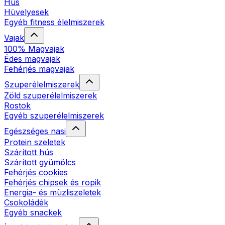
Hús
Hüvelyesek
Egyéb fitness élelmiszerek
Vajak
100% Magvajak
Édes magvajak
Fehérjés magvajak
Szuperélelmiszerek
Zöld szuperélelmiszerek
Rostok
Egyéb szuperélelmiszerek
Egészséges nasi
Protein szeletek
Szárított hús
Szárított gyümölcs
Fehérjés cookies
Fehérjés chipsek és ropik
Energia- és müzliszeletek
Csokoládék
Egyéb snackek