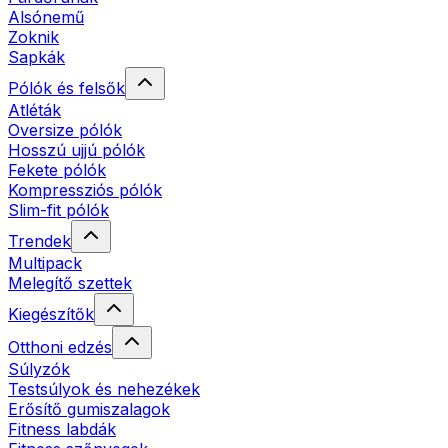
Alsónemű
Zoknik
Sapkák
Pólók és felsők
Atléták
Oversize pólók
Hosszú ujjú pólók
Fekete pólók
Kompressziós pólók
Slim-fit pólók
Trendek
Multipack
Melegítő szettek
Kiegészítők
Otthoni edzés
Súlyzók
Testsúlyok és nehezékek
Erősítő gumiszalagok
Fitness labdák