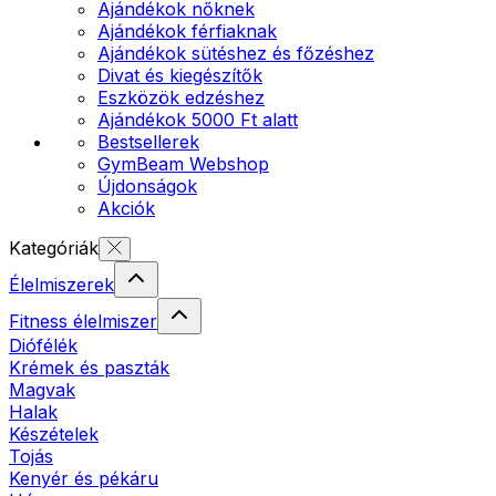
Ajándékok nőknek
Ajándékok férfiaknak
Ajándékok sütéshez és főzéshez
Divat és kiegészítők
Eszközök edzéshez
Ajándékok 5000 Ft alatt
Bestsellerek
GymBeam Webshop
Újdonságok
Akciók
Kategóriák
Élelmiszerek
Fitness élelmiszer
Diófélék
Krémek és paszták
Magvak
Halak
Készételek
Tojás
Kenyér és pékáru