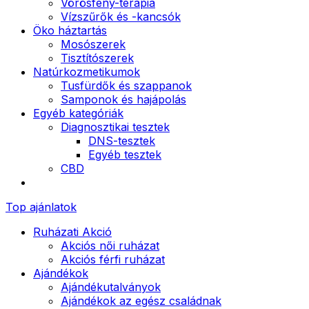
Vörösfény-terápia
Vízszűrők és -kancsók
Öko háztartás
Mosószerek
Tisztítószerek
Natúrkozmetikumok
Tusfürdők és szappanok
Samponok és hajápolás
Egyéb kategóriák
Diagnosztikai tesztek
DNS-tesztek
Egyéb tesztek
CBD
Top ajánlatok
Ruházati Akció
Akciós női ruházat
Akciós férfi ruházat
Ajándékok
Ajándékutalványok
Ajándékok az egész családnak