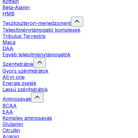
Koffein
Béta-Alanin
HMB
Tesztoszteron-menedzsment
Teljesítménytámogató komplexek
Tribulus Terrestris
Maca
DAA
Egyéb teljesítménytámogatók
Szénhidrátok
Gyors szénhidrátok
All in one
Energia zselék
Lassú szénhidrátok
Aminosavak
BCAA
EAA
Komplex aminosavak
Glutamin
Citrullin
Arginin