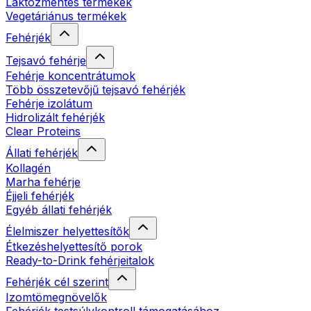
Laktózmentes termékek
Vegetáriánus termékek
Fehérjék
Tejsavó fehérje
Fehérje koncentrátumok
Több összetevőjű tejsavó fehérjék
Fehérje izolátum
Hidrolizált fehérjék
Clear Proteins
Állati fehérjék
Kollagén
Marha fehérje
Éjjeli fehérjék
Egyéb állati fehérjék
Élelmiszer helyettesítők
Étkezéshelyettesítő porok
Ready-to-Drink fehérjeitalok
Fehérjék cél szerint
Izomtömegnövelők