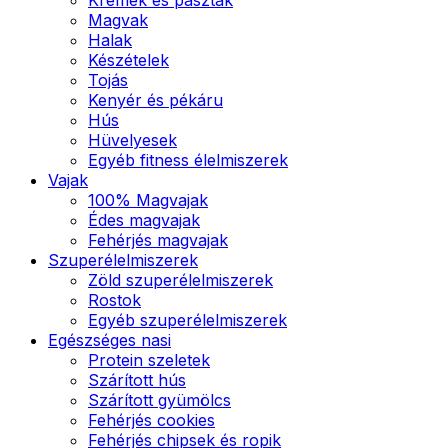
Magvak
Halak
Készételek
Tojás
Kenyér és pékáru
Hús
Hüvelyesek
Egyéb fitness élelmiszerek
Vajak
100% Magvajak
Édes magvajak
Fehérjés magvajak
Szuperélelmiszerek
Zöld szuperélelmiszerek
Rostok
Egyéb szuperélelmiszerek
Egészséges nasi
Protein szeletek
Szárított hús
Szárított gyümölcs
Fehérjés cookies
Fehérjés chipsek és ropik