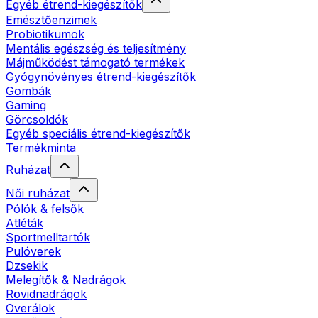
Egyéb étrend-kiegészítők
Emésztőenzimek
Probiotikumok
Mentális egészség és teljesítmény
Májműködést támogató termékek
Gyógynövényes étrend-kiegészítők
Gombák
Gaming
Görcsoldók
Egyéb speciális étrend-kiegészítők
Termékminta
Ruházat
Női ruházat
Pólók & felsők
Atléták
Sportmelltartók
Pulóverek
Dzsekik
Melegítők & Nadrágok
Rövidnadrágok
Overálok