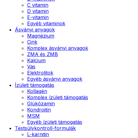
C vitamin
D vitamin
E-vitamin
Egyéb vitaminok
Ásványi anyagok
Magnézium
Cink
Komplex ásványi anyagok
ZMA és ZMB
Kalcium
Vas
Elektrolitok
Egyéb ásványi anyagok
Ízületi támogatás
Kollagén
Komplex ízületi támogatás
Glükózamin
Kondroitin
MSM
Egyéb ízületi támogatás
Testsúlykontroll-formulák
L-karnitin