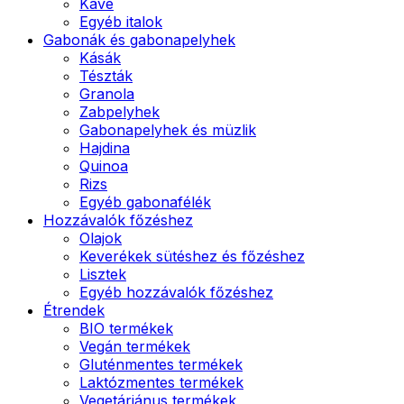
Kávé
Egyéb italok
Gabonák és gabonapelyhek
Kásák
Tészták
Granola
Zabpelyhek
Gabonapelyhek és müzlik
Hajdina
Quinoa
Rizs
Egyéb gabonafélék
Hozzávalók főzéshez
Olajok
Keverékek sütéshez és főzéshez
Lisztek
Egyéb hozzávalók főzéshez
Étrendek
BIO termékek
Vegán termékek
Gluténmentes termékek
Laktózmentes termékek
Vegetáriánus termékek