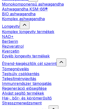
Monokomponensű ashwagandha
Ashwagandha KSM-66®
BIO ashwagandha
Komplex ashwagandha
Longevity
Komplex longevity termékek
NAD+
Berberin
Rezveratrol
Kvercetin
Egyéb longevity termékek
Étrend-kiegészítők cél szerint
Tömegnövelés
Testsúly csökkentés
Teljesítményjavítás
Immunrendszer támogatás
Regeneráció elősegítése
Alvást segítő termékek
Haj-, bőr- és körömerősítő
Stresszmenedzsment