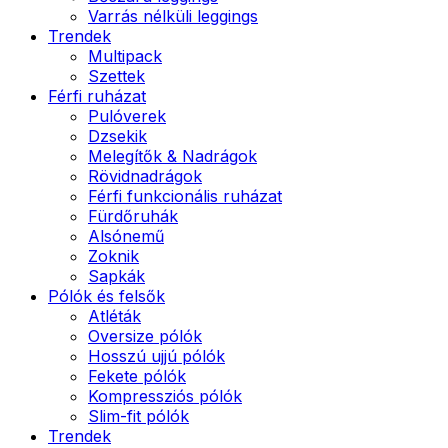
Varrás nélküli leggings
Trendek
Multipack
Szettek
Férfi ruházat
Pulóverek
Dzsekik
Melegítők & Nadrágok
Rövidnadrágok
Férfi funkcionális ruházat
Fürdőruhák
Alsónemű
Zoknik
Sapkák
Pólók és felsők
Atléták
Oversize pólók
Hosszú ujjú pólók
Fekete pólók
Kompressziós pólók
Slim-fit pólók
Trendek