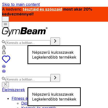
Skip to main content
A kedvenc
tésztáid és szószaid
most akár 20%
kedvezménnyel!
Népszerű kulcsszavak
Legkelendőbb termékek
Élelmiszerek
Népszerű kulcsszavak
Fitness élelmiszer
Legkelendőbb termékek
Diófélék
Krémek és paszták