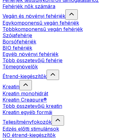
Fehérjék testsúlykontroll támogatásához
Fehérjék nők számára
Vegán és növényi fehérjék
Egykomponensű vegán fehérjék
Többkomponensű vegán fehérjék
Szójafehérje
Borsófehérjék
BIO fehérjék
Egyéb növényi fehérjék
Több összetevőjű fehérje
Tömegnövelők
Étrend-kiegészítők
Kreatin
Kreatin monohidrát
Kreatin Creapure®
Több összetevőjű kreatin
Kreatin egyéb formái
Teljesítményfokozók
Edzés előtti stimulánsok
NO étrend-kiegészítők