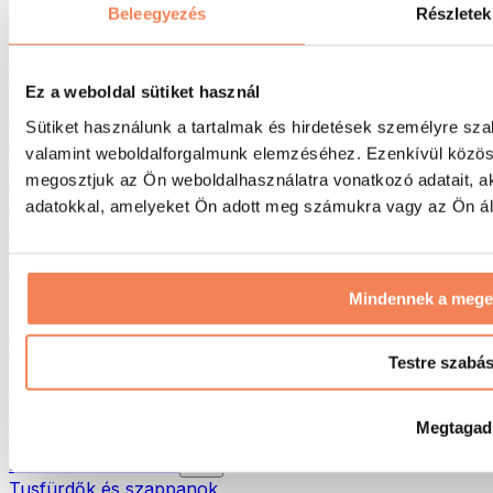
Táskák & hátizsákok
Beleegyezés
Részletek
Ételhordó táskák & kiegészítők
Edzőtáskák
Hátizsákok
Ez a weboldal sütiket használ
Tevékenység alapú kiegészítők
Sütiket használunk a tartalmak és hirdetések személyre sza
Futás
valamint weboldalforgalmunk elemzéséhez. Ezenkívül közöss
Küzdősportok
megosztjuk az Ön weboldalhasználatra vonatkozó adatait, a
Kerékpározás
Jóga és pilates
adatokkal, amelyeket Ön adott meg számukra vagy az Ön álta
Hidegterápia
Úszás
Túrázás
Mindennek a meg
Biohacking
Vörösfény-terápia
Vízszűrők és -kancsók
Testre szabá
Öko háztartás
Mosószerek
Megtagad
Tisztítószerek
Natúrkozmetikumok
Tusfürdők és szappanok