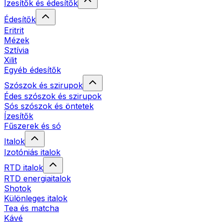
Ízesítők és édesítők
Édesítők
Eritrit
Mézek
Sztívia
Xilit
Egyéb édesítők
Szószok és szirupok
Édes szószok és szirupok
Sós szószok és öntetek
Ízesítők
Fűszerek és só
Italok
Izotóniás italok
RTD italok
RTD energiaitalok
Shotok
Különleges italok
Tea és matcha
Kávé