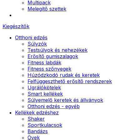
Multipack
Melegítő szettek
Kiegészítők
Otthoni edzés
Súlyzók
Testsúlyok és nehezékek
Erősítő gumiszalagok
Fitness labdák
Fitness szőnyegek
Húzódzkodó rudak és keretek
Felfüggeszthető erősítő rendszerek
Ugrálókötelek
Smart kellékek
Súlyemelő keretek és állványok
Otthoni edzés - egyéb
Kellékek edzéshez
Shaker
Sportkulacsok
Bandázs
Övek