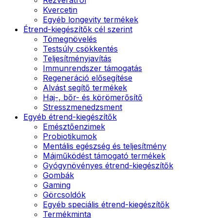
Kvercetin
Egyéb longevity termékek
Étrend-kiegészítők cél szerint
Tömegnövelés
Testsúly csökkentés
Teljesítményjavítás
Immunrendszer támogatás
Regeneráció elősegítése
Alvást segítő termékek
Haj-, bőr- és körömerősítő
Stresszmenedzsment
Egyéb étrend-kiegészítők
Emésztőenzimek
Probiotikumok
Mentális egészség és teljesítmény
Májműködést támogató termékek
Gyógynövényes étrend-kiegészítők
Gombák
Gaming
Görcsoldók
Egyéb speciális étrend-kiegészítők
Termékminta