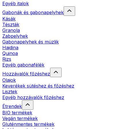
Egyéb italok
Gabonák és gabonapelyhek
Kásák
Tészták
Granola
Zabpelyhek
Gabonapelyhek és müzlik
Hajdina
Quinoa
Rizs
Egyéb gabonafélék
Hozzávalók főzéshez
Olajok
Keverékek sütéshez és főzéshez
Lisztek
Egyéb hozzávalók főzéshez
Étrendek
BIO termékek
Vegán termékek
Gluténmentes termékek