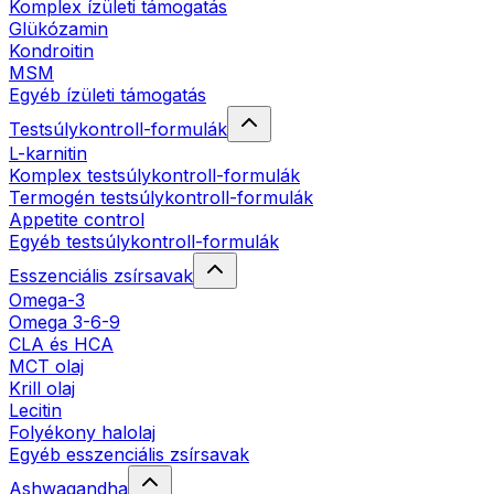
Komplex ízületi támogatás
Glükózamin
Kondroitin
MSM
Egyéb ízületi támogatás
Testsúlykontroll-formulák
L-karnitin
Komplex testsúlykontroll-formulák
Termogén testsúlykontroll-formulák
Appetite control
Egyéb testsúlykontroll-formulák
Esszenciális zsírsavak
Omega-3
Omega 3-6-9
CLA és HCA
MCT olaj
Krill olaj
Lecitin
Folyékony halolaj
Egyéb esszenciális zsírsavak
Ashwagandha