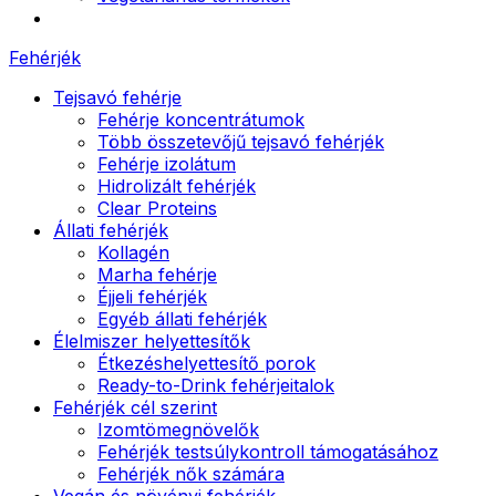
Fehérjék
Tejsavó fehérje
Fehérje koncentrátumok
Több összetevőjű tejsavó fehérjék
Fehérje izolátum
Hidrolizált fehérjék
Clear Proteins
Állati fehérjék
Kollagén
Marha fehérje
Éjjeli fehérjék
Egyéb állati fehérjék
Élelmiszer helyettesítők
Étkezéshelyettesítő porok
Ready-to-Drink fehérjeitalok
Fehérjék cél szerint
Izomtömegnövelők
Fehérjék testsúlykontroll támogatásához
Fehérjék nők számára
Vegán és növényi fehérjék