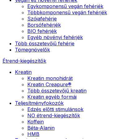
Egykomponensű vegán fehérjék
Többkomponensű vegán fehérjék
Szójafehérje
Borsófehérjék
BIO fehérjék
Egyéb növényi fehérjék
Több összetevőjű fehérje
Tömegnövelők
Étrend-kiegészítők
Kreatin
Kreatin monohidrát
Kreatin Creapure®
Több összetevőjű kreatin
Kreatin egyéb formái
Teljesítményfokozók
Edzés előtti stimulánsok
NO étrend-kiegészítők
Koffein
Béta-Alanin
HMB