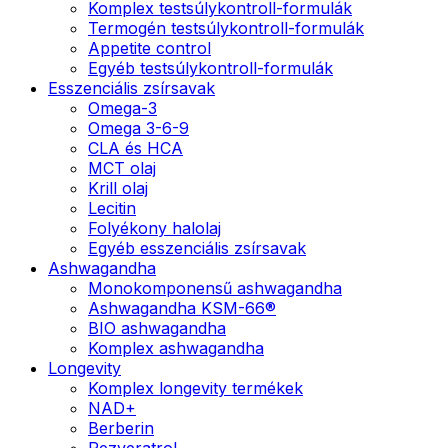
Komplex testsúlykontroll-formulák
Termogén testsúlykontroll-formulák
Appetite control
Egyéb testsúlykontroll-formulák
Esszenciális zsírsavak
Omega-3
Omega 3-6-9
CLA és HCA
MCT olaj
Krill olaj
Lecitin
Folyékony halolaj
Egyéb esszenciális zsírsavak
Ashwagandha
Monokomponensű ashwagandha
Ashwagandha KSM-66®
BIO ashwagandha
Komplex ashwagandha
Longevity
Komplex longevity termékek
NAD+
Berberin
Rezveratrol