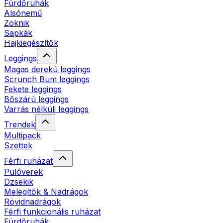
Fürdőruhák
Alsónemű
Zoknik
Sapkák
Hajkiegészítők
Leggings
Magas derekú leggings
Scrunch Bum leggings
Fekete leggings
Bőszárú leggings
Varrás nélküli leggings
Trendek
Multipack
Szettek
Férfi ruházat
Pulóverek
Dzsekik
Melegítők & Nadrágok
Rövidnadrágok
Férfi funkcionális ruházat
Fürdőruhák