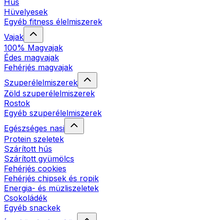
Hús
Hüvelyesek
Egyéb fitness élelmiszerek
Vajak
100% Magvajak
Édes magvajak
Fehérjés magvajak
Szuperélelmiszerek
Zöld szuperélelmiszerek
Rostok
Egyéb szuperélelmiszerek
Egészséges nasi
Protein szeletek
Szárított hús
Szárított gyümölcs
Fehérjés cookies
Fehérjés chipsek és ropik
Energia- és müzliszeletek
Csokoládék
Egyéb snackek