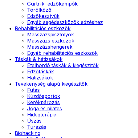
Gurtnik, edzőkampók
Törölköző
Edzőkesztyűk
Egyéb segédeszközök edzéshez
Rehabilitációs eszközök
Masszázspisztolyok
Masszázs eszközök
Masszázshengerek
Egyéb rehabilitációs eszközök
Táskák & hátizsákok
Ételhordó táskák & kiegészítők
Edzőtáskák
Hátizsákok
Tevékenység alapú kiegészítők
Futás
Küzdősportok
Kerékpározás
Jóga és pilates
Hidegterápia
Úszás
Túrázás
Biohacking