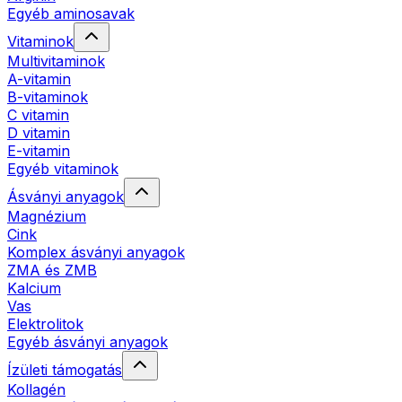
Egyéb aminosavak
Vitaminok
Multivitaminok
A-vitamin
B-vitaminok
C vitamin
D vitamin
E-vitamin
Egyéb vitaminok
Ásványi anyagok
Magnézium
Cink
Komplex ásványi anyagok
ZMA és ZMB
Kalcium
Vas
Elektrolitok
Egyéb ásványi anyagok
Ízületi támogatás
Kollagén