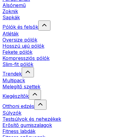
Alsónemű
Zoknik
Sapkák
Pólók és felsők
Atléták
Oversize pólók
Hosszú ujjú pólók
Fekete pólók
Kompressziós pólók
Slim-fit pólók
Trendek
Multipack
Melegítő szettek
Kiegészítők
Otthoni edzés
Súlyzók
Testsúlyok és nehezékek
Erősítő gumiszalagok
Fitness labdák