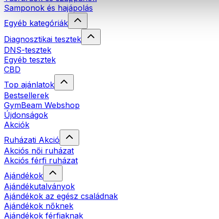
Samponok és hajápolás
Egyéb kategóriák
Diagnosztikai tesztek
DNS-tesztek
Egyéb tesztek
CBD
Top ajánlatok
Bestsellerek
GymBeam Webshop
Újdonságok
Akciók
Ruházati Akció
Akciós női ruházat
Akciós férfi ruházat
Ajándékok
Ajándékutalványok
Ajándékok az egész családnak
Ajándékok nőknek
Ajándékok férfiaknak