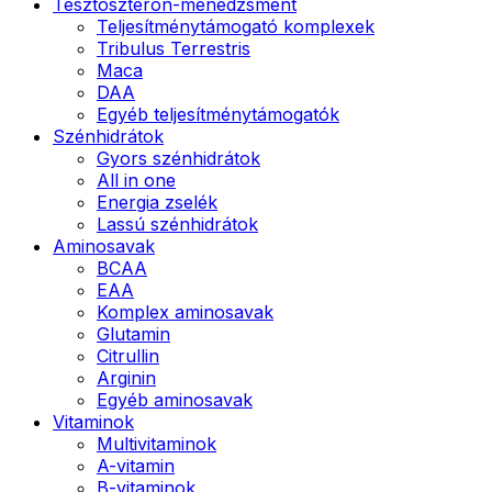
Tesztoszteron-menedzsment
Teljesítménytámogató komplexek
Tribulus Terrestris
Maca
DAA
Egyéb teljesítménytámogatók
Szénhidrátok
Gyors szénhidrátok
All in one
Energia zselék
Lassú szénhidrátok
Aminosavak
BCAA
EAA
Komplex aminosavak
Glutamin
Citrullin
Arginin
Egyéb aminosavak
Vitaminok
Multivitaminok
A-vitamin
B-vitaminok