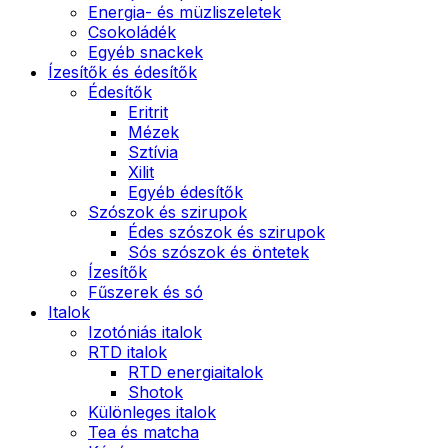
Energia- és müzliszeletek
Csokoládék
Egyéb snackek
Ízesítők és édesítők
Édesítők
Eritrit
Mézek
Sztívia
Xilit
Egyéb édesítők
Szószok és szirupok
Édes szószok és szirupok
Sós szószok és öntetek
Ízesítők
Fűszerek és só
Italok
Izotóniás italok
RTD italok
RTD energiaitalok
Shotok
Különleges italok
Tea és matcha