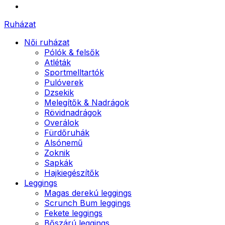
Ruházat
Női ruházat
Pólók & felsők
Atléták
Sportmelltartók
Pulóverek
Dzsekik
Melegítők & Nadrágok
Rövidnadrágok
Overálok
Fürdőruhák
Alsónemű
Zoknik
Sapkák
Hajkiegészítők
Leggings
Magas derekú leggings
Scrunch Bum leggings
Fekete leggings
Bőszárú leggings