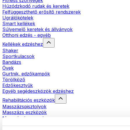
Fitness szőnyegek
Húzódzkodó rudak és keretek
Felfüggeszthető erősítő rendszerek
Ugrálókötelek
Smart kellékek
Súlyemelő keretek és állványok
Otthoni edzés - egyéb
Kellékek edzéshez
Shaker
Sportkulacsok
Bandázs
Övek
Gurtnik, edzőkampók
Törölköző
Edzőkesztyűk
Egyéb segédeszközök edzéshez
Rehabilitációs eszközök
Masszázspisztolyok
Masszázs eszközök
Masszázshengerek
Egyéb rehabilitációs eszközök