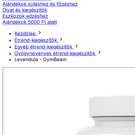
Ajándékok sütéshez és főzéshez
Divat és kiegészítők
Eszközök edzéshez
Ajándékok 5000 Ft alatt
Kezdőlap
Étrend-kiegészítők
Egyéb étrend-kiegészítők
Gyógynövényes étrend-kiegészítők
Levendula - GymBeam