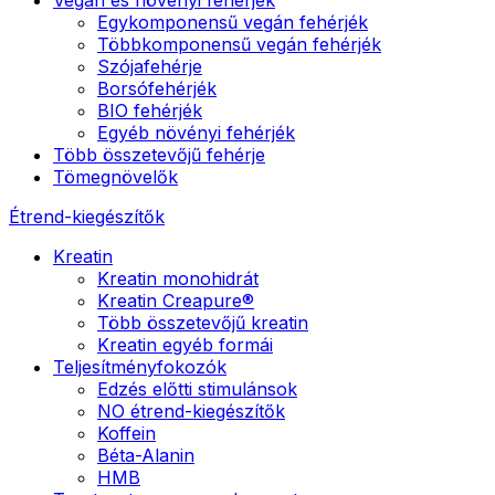
Egykomponensű vegán fehérjék
Többkomponensű vegán fehérjék
Szójafehérje
Borsófehérjék
BIO fehérjék
Egyéb növényi fehérjék
Több összetevőjű fehérje
Tömegnövelők
Étrend-kiegészítők
Kreatin
Kreatin monohidrát
Kreatin Creapure®
Több összetevőjű kreatin
Kreatin egyéb formái
Teljesítményfokozók
Edzés előtti stimulánsok
NO étrend-kiegészítők
Koffein
Béta-Alanin
HMB