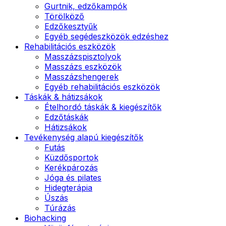
Gurtnik, edzőkampók
Törölköző
Edzőkesztyűk
Egyéb segédeszközök edzéshez
Rehabilitációs eszközök
Masszázspisztolyok
Masszázs eszközök
Masszázshengerek
Egyéb rehabilitációs eszközök
Táskák & hátizsákok
Ételhordó táskák & kiegészítők
Edzőtáskák
Hátizsákok
Tevékenység alapú kiegészítők
Futás
Küzdősportok
Kerékpározás
Jóga és pilates
Hidegterápia
Úszás
Túrázás
Biohacking