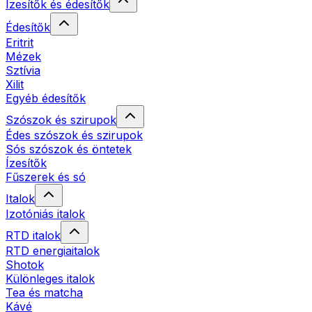
Ízesítők és édesítők
Édesítők
Eritrit
Mézek
Sztívia
Xilit
Egyéb édesítők
Szószok és szirupok
Édes szószok és szirupok
Sós szószok és öntetek
Ízesítők
Fűszerek és só
Italok
Izotóniás italok
RTD italok
RTD energiaitalok
Shotok
Különleges italok
Tea és matcha
Kávé