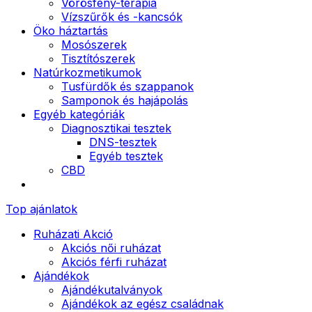
Vörösfény-terápia
Vízszűrők és -kancsók
Öko háztartás
Mosószerek
Tisztítószerek
Natúrkozmetikumok
Tusfürdők és szappanok
Samponok és hajápolás
Egyéb kategóriák
Diagnosztikai tesztek
DNS-tesztek
Egyéb tesztek
CBD
Top ajánlatok
Ruházati Akció
Akciós női ruházat
Akciós férfi ruházat
Ajándékok
Ajándékutalványok
Ajándékok az egész családnak