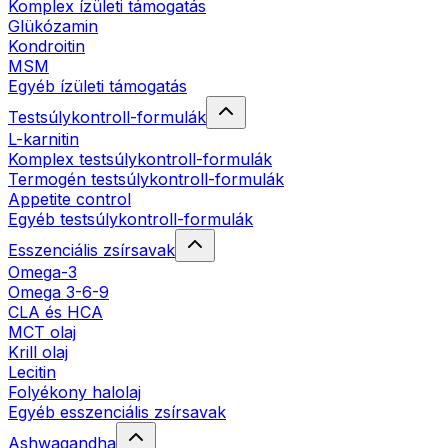
Komplex ízületi támogatás
Glükózamin
Kondroitin
MSM
Egyéb ízületi támogatás
Testsúlykontroll-formulák
L-karnitin
Komplex testsúlykontroll-formulák
Termogén testsúlykontroll-formulák
Appetite control
Egyéb testsúlykontroll-formulák
Esszenciális zsírsavak
Omega-3
Omega 3-6-9
CLA és HCA
MCT olaj
Krill olaj
Lecitin
Folyékony halolaj
Egyéb esszenciális zsírsavak
Ashwagandha