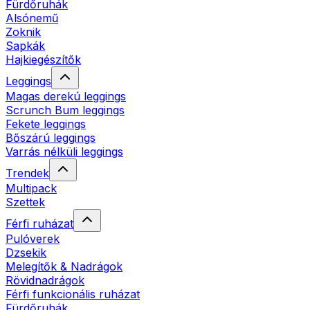
Fürdőruhák
Alsónemű
Zoknik
Sapkák
Hajkiegészítők
Leggings
Magas derekú leggings
Scrunch Bum leggings
Fekete leggings
Bőszárú leggings
Varrás nélküli leggings
Trendek
Multipack
Szettek
Férfi ruházat
Pulóverek
Dzsekik
Melegítők & Nadrágok
Rövidnadrágok
Férfi funkcionális ruházat
Fürdőruhák