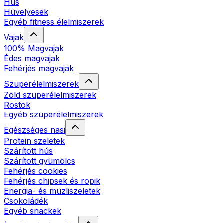
Hús
Hüvelyesek
Egyéb fitness élelmiszerek
Vajak
100% Magvajak
Édes magvajak
Fehérjés magvajak
Szuperélelmiszerek
Zöld szuperélelmiszerek
Rostok
Egyéb szuperélelmiszerek
Egészséges nasi
Protein szeletek
Szárított hús
Szárított gyümölcs
Fehérjés cookies
Fehérjés chipsek és ropik
Energia- és müzliszeletek
Csokoládék
Egyéb snackek