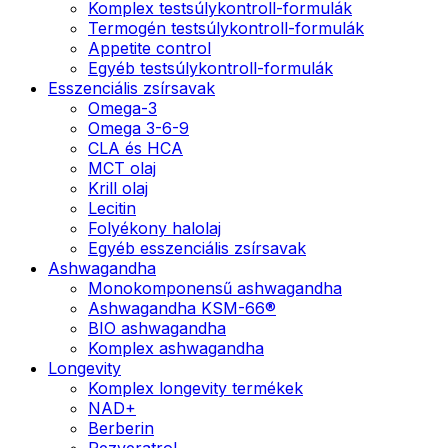
Komplex testsúlykontroll-formulák
Termogén testsúlykontroll-formulák
Appetite control
Egyéb testsúlykontroll-formulák
Esszenciális zsírsavak
Omega-3
Omega 3-6-9
CLA és HCA
MCT olaj
Krill olaj
Lecitin
Folyékony halolaj
Egyéb esszenciális zsírsavak
Ashwagandha
Monokomponensű ashwagandha
Ashwagandha KSM-66®
BIO ashwagandha
Komplex ashwagandha
Longevity
Komplex longevity termékek
NAD+
Berberin
Rezveratrol