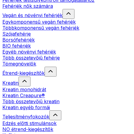
Fehérjék testsúlykontroll támogatásához
Fehérjék nők számára
Vegán és növényi fehérjék
Egykomponensű vegán fehérjék
Többkomponensű vegán fehérjék
Szójafehérje
Borsófehérjék
BIO fehérjék
Egyéb növényi fehérjék
Több összetevőjű fehérje
Tömegnövelők
Étrend-kiegészítők
Kreatin
Kreatin monohidrát
Kreatin Creapure®
Több összetevőjű kreatin
Kreatin egyéb formái
Teljesítményfokozók
Edzés előtti stimulánsok
NO étrend-kiegészítők