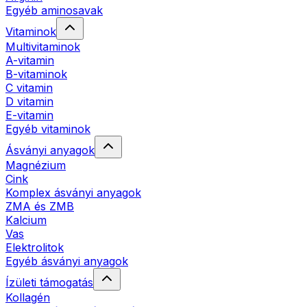
Egyéb aminosavak
Vitaminok
Multivitaminok
A-vitamin
B-vitaminok
C vitamin
D vitamin
E-vitamin
Egyéb vitaminok
Ásványi anyagok
Magnézium
Cink
Komplex ásványi anyagok
ZMA és ZMB
Kalcium
Vas
Elektrolitok
Egyéb ásványi anyagok
Ízületi támogatás
Kollagén