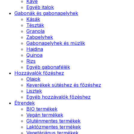
Kávé
Egyéb italok
Gabonák és gabonapelyhek
Kásák
Tészták
Granola
Zabpelyhek
Gabonapelyhek és müzlik
Hajdina
Quinoa
Rizs
Egyéb gabonafélék
Hozzávalók főzéshez
Olajok
Keverékek sütéshez és főzéshez
Lisztek
Egyéb hozzávalók főzéshez
Étrendek
BIO termékek
Vegán termékek
Gluténmentes termékek
Laktózmentes termékek
Vegetáriánus termékek