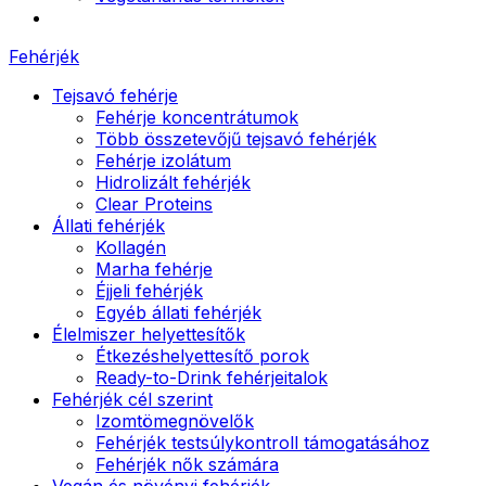
Fehérjék
Tejsavó fehérje
Fehérje koncentrátumok
Több összetevőjű tejsavó fehérjék
Fehérje izolátum
Hidrolizált fehérjék
Clear Proteins
Állati fehérjék
Kollagén
Marha fehérje
Éjjeli fehérjék
Egyéb állati fehérjék
Élelmiszer helyettesítők
Étkezéshelyettesítő porok
Ready-to-Drink fehérjeitalok
Fehérjék cél szerint
Izomtömegnövelők
Fehérjék testsúlykontroll támogatásához
Fehérjék nők számára
Vegán és növényi fehérjék