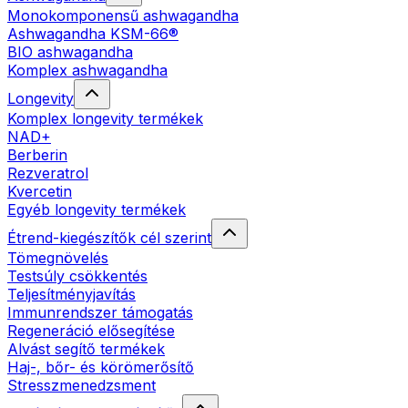
Monokomponensű ashwagandha
Ashwagandha KSM-66®
BIO ashwagandha
Komplex ashwagandha
Longevity
Komplex longevity termékek
NAD+
Berberin
Rezveratrol
Kvercetin
Egyéb longevity termékek
Étrend-kiegészítők cél szerint
Tömegnövelés
Testsúly csökkentés
Teljesítményjavítás
Immunrendszer támogatás
Regeneráció elősegítése
Alvást segítő termékek
Haj-, bőr- és körömerősítő
Stresszmenedzsment