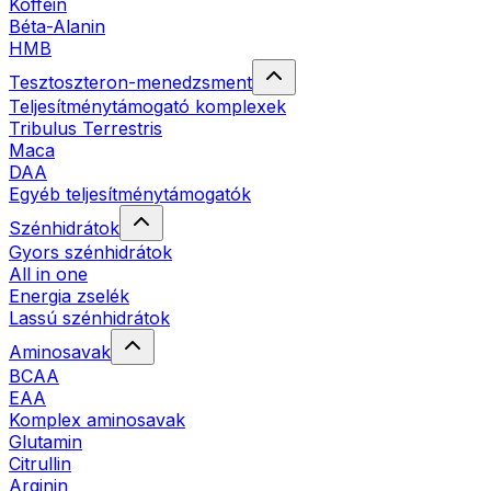
Koffein
Béta-Alanin
HMB
Tesztoszteron-menedzsment
Teljesítménytámogató komplexek
Tribulus Terrestris
Maca
DAA
Egyéb teljesítménytámogatók
Szénhidrátok
Gyors szénhidrátok
All in one
Energia zselék
Lassú szénhidrátok
Aminosavak
BCAA
EAA
Komplex aminosavak
Glutamin
Citrullin
Arginin