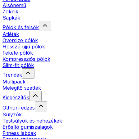
Alsónemű
Zoknik
Sapkák
Pólók és felsők
Atléták
Oversize pólók
Hosszú ujjú pólók
Fekete pólók
Kompressziós pólók
Slim-fit pólók
Trendek
Multipack
Melegítő szettek
Kiegészítők
Otthoni edzés
Súlyzók
Testsúlyok és nehezékek
Erősítő gumiszalagok
Fitness labdák