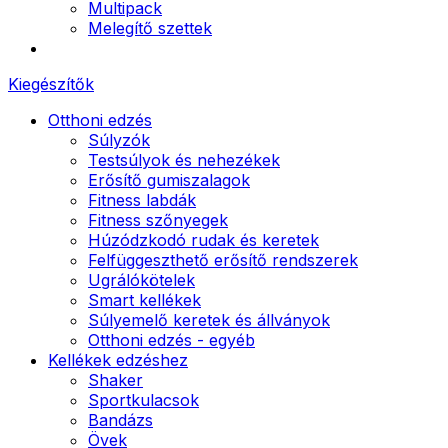
Multipack
Melegítő szettek
Kiegészítők
Otthoni edzés
Súlyzók
Testsúlyok és nehezékek
Erősítő gumiszalagok
Fitness labdák
Fitness szőnyegek
Húzódzkodó rudak és keretek
Felfüggeszthető erősítő rendszerek
Ugrálókötelek
Smart kellékek
Súlyemelő keretek és állványok
Otthoni edzés - egyéb
Kellékek edzéshez
Shaker
Sportkulacsok
Bandázs
Övek