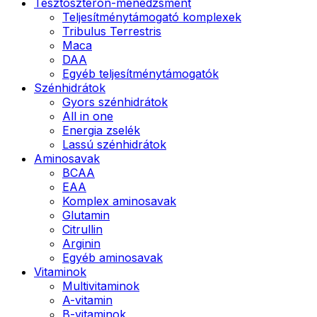
Tesztoszteron-menedzsment
Teljesítménytámogató komplexek
Tribulus Terrestris
Maca
DAA
Egyéb teljesítménytámogatók
Szénhidrátok
Gyors szénhidrátok
All in one
Energia zselék
Lassú szénhidrátok
Aminosavak
BCAA
EAA
Komplex aminosavak
Glutamin
Citrullin
Arginin
Egyéb aminosavak
Vitaminok
Multivitaminok
A-vitamin
B-vitaminok