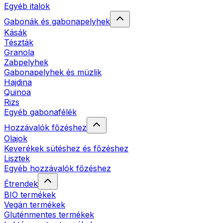
Egyéb italok
Gabonák és gabonapelyhek
Kásák
Tészták
Granola
Zabpelyhek
Gabonapelyhek és müzlik
Hajdina
Quinoa
Rizs
Egyéb gabonafélék
Hozzávalók főzéshez
Olajok
Keverékek sütéshez és főzéshez
Lisztek
Egyéb hozzávalók főzéshez
Étrendek
BIO termékek
Vegán termékek
Gluténmentes termékek