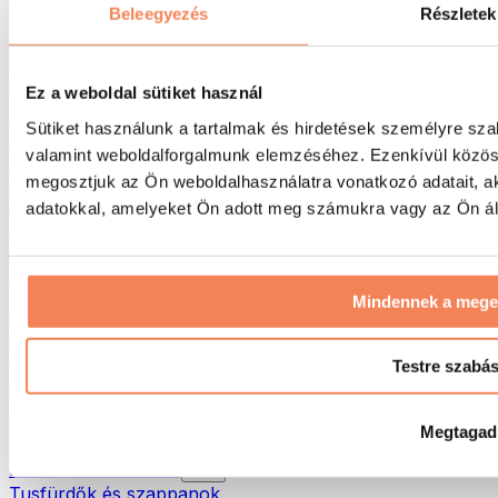
Táskák & hátizsákok
Beleegyezés
Részletek
Ételhordó táskák & kiegészítők
Edzőtáskák
Hátizsákok
Ez a weboldal sütiket használ
Tevékenység alapú kiegészítők
Sütiket használunk a tartalmak és hirdetések személyre sza
Futás
valamint weboldalforgalmunk elemzéséhez. Ezenkívül közöss
Küzdősportok
megosztjuk az Ön weboldalhasználatra vonatkozó adatait, a
Kerékpározás
Jóga és pilates
adatokkal, amelyeket Ön adott meg számukra vagy az Ön álta
Hidegterápia
Úszás
Túrázás
Mindennek a meg
Biohacking
Vörösfény-terápia
Vízszűrők és -kancsók
Testre szabá
Öko háztartás
Mosószerek
Megtagad
Tisztítószerek
Natúrkozmetikumok
Tusfürdők és szappanok