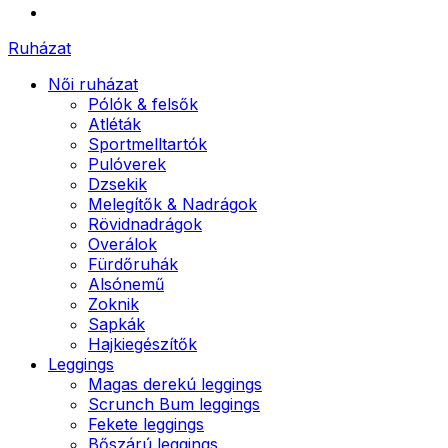
Ruházat
Női ruházat
Pólók & felsők
Atléták
Sportmelltartók
Pulóverek
Dzsekik
Melegítők & Nadrágok
Rövidnadrágok
Overálok
Fürdőruhák
Alsónemű
Zoknik
Sapkák
Hajkiegészítők
Leggings
Magas derekú leggings
Scrunch Bum leggings
Fekete leggings
Bőszárú leggings