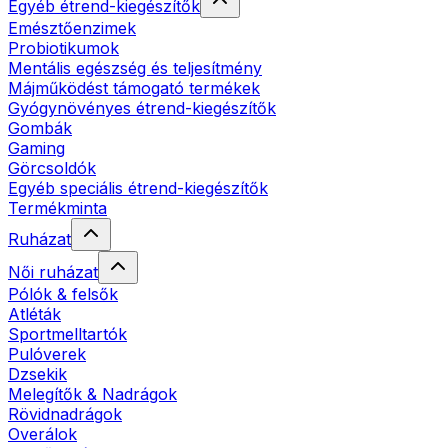
Egyéb étrend-kiegészítők
Emésztőenzimek
Probiotikumok
Mentális egészség és teljesítmény
Májműködést támogató termékek
Gyógynövényes étrend-kiegészítők
Gombák
Gaming
Görcsoldók
Egyéb speciális étrend-kiegészítők
Termékminta
Ruházat
Női ruházat
Pólók & felsők
Atléták
Sportmelltartók
Pulóverek
Dzsekik
Melegítők & Nadrágok
Rövidnadrágok
Overálok