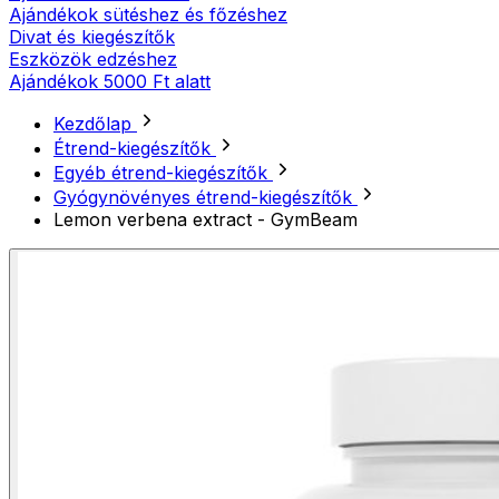
Ajándékok sütéshez és főzéshez
Divat és kiegészítők
Eszközök edzéshez
Ajándékok 5000 Ft alatt
Kezdőlap
Étrend-kiegészítők
Egyéb étrend-kiegészítők
Gyógynövényes étrend-kiegészítők
Lemon verbena extract - GymBeam