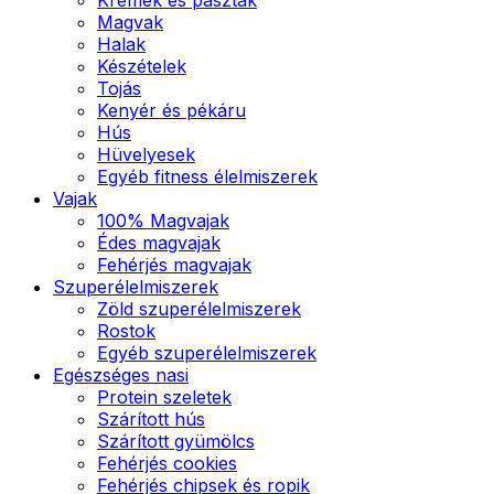
Magvak
Halak
Készételek
Tojás
Kenyér és pékáru
Hús
Hüvelyesek
Egyéb fitness élelmiszerek
Vajak
100% Magvajak
Édes magvajak
Fehérjés magvajak
Szuperélelmiszerek
Zöld szuperélelmiszerek
Rostok
Egyéb szuperélelmiszerek
Egészséges nasi
Protein szeletek
Szárított hús
Szárított gyümölcs
Fehérjés cookies
Fehérjés chipsek és ropik