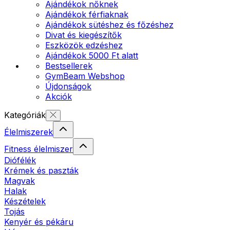
Ajándékok nőknek
Ajándékok férfiaknak
Ajándékok sütéshez és főzéshez
Divat és kiegészítők
Eszközök edzéshez
Ajándékok 5000 Ft alatt
Bestsellerek
GymBeam Webshop
Újdonságok
Akciók
Kategóriák
Élelmiszerek
Fitness élelmiszer
Diófélék
Krémek és paszták
Magvak
Halak
Készételek
Tojás
Kenyér és pékáru