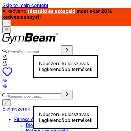
Skip to main content
A kedvenc
tésztáid és szószaid
most akár 20%
kedvezménnyel!
Népszerű kulcsszavak
Legkelendőbb termékek
Élelmiszerek
Népszerű kulcsszavak
Fitness élelmiszer
Legkelendőbb termékek
Diófélék
Krémek és paszták