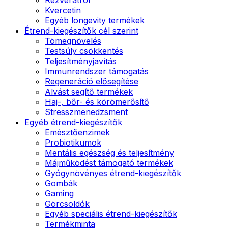
Kvercetin
Egyéb longevity termékek
Étrend-kiegészítők cél szerint
Tömegnövelés
Testsúly csökkentés
Teljesítményjavítás
Immunrendszer támogatás
Regeneráció elősegítése
Alvást segítő termékek
Haj-, bőr- és körömerősítő
Stresszmenedzsment
Egyéb étrend-kiegészítők
Emésztőenzimek
Probiotikumok
Mentális egészség és teljesítmény
Májműködést támogató termékek
Gyógynövényes étrend-kiegészítők
Gombák
Gaming
Görcsoldók
Egyéb speciális étrend-kiegészítők
Termékminta