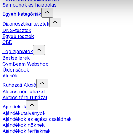
Samponok és hajápolás
Egyéb kategóriák
Diagnosztikai tesztek
DNS-tesztek
Egyéb tesztek
CBD
Top ajánlatok
Bestsellerek
GymBeam Webshop
Újdonságok
Akciók
Ruházati Akció
Akciós női ruházat
Akciós férfi ruházat
Ajándékok
Ajándékutalványok
Ajándékok az egész családnak
Ajándékok nőknek
Ajándékok férfiaknak