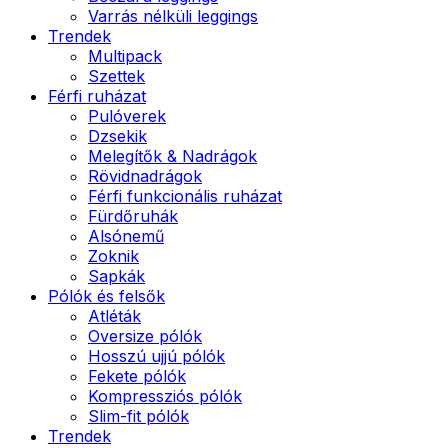
Varrás nélküli leggings
Trendek
Multipack
Szettek
Férfi ruházat
Pulóverek
Dzsekik
Melegítők & Nadrágok
Rövidnadrágok
Férfi funkcionális ruházat
Fürdőruhák
Alsónemű
Zoknik
Sapkák
Pólók és felsők
Atléták
Oversize pólók
Hosszú ujjú pólók
Fekete pólók
Kompressziós pólók
Slim-fit pólók
Trendek