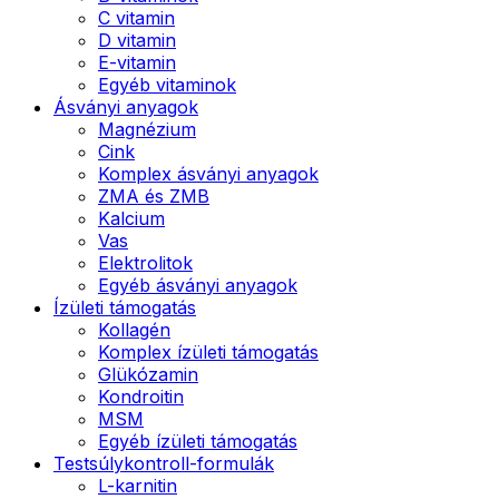
C vitamin
D vitamin
E-vitamin
Egyéb vitaminok
Ásványi anyagok
Magnézium
Cink
Komplex ásványi anyagok
ZMA és ZMB
Kalcium
Vas
Elektrolitok
Egyéb ásványi anyagok
Ízületi támogatás
Kollagén
Komplex ízületi támogatás
Glükózamin
Kondroitin
MSM
Egyéb ízületi támogatás
Testsúlykontroll-formulák
L-karnitin