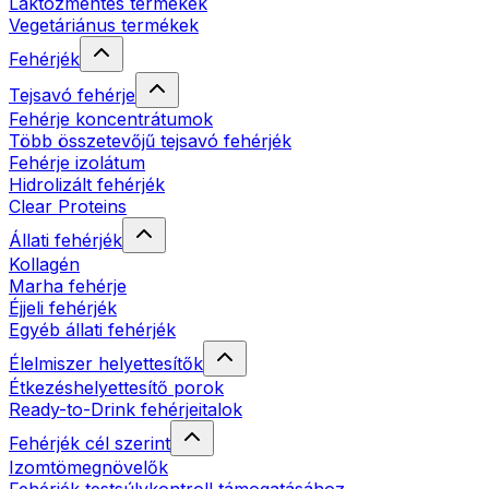
Laktózmentes termékek
Vegetáriánus termékek
Fehérjék
Tejsavó fehérje
Fehérje koncentrátumok
Több összetevőjű tejsavó fehérjék
Fehérje izolátum
Hidrolizált fehérjék
Clear Proteins
Állati fehérjék
Kollagén
Marha fehérje
Éjjeli fehérjék
Egyéb állati fehérjék
Élelmiszer helyettesítők
Étkezéshelyettesítő porok
Ready-to-Drink fehérjeitalok
Fehérjék cél szerint
Izomtömegnövelők