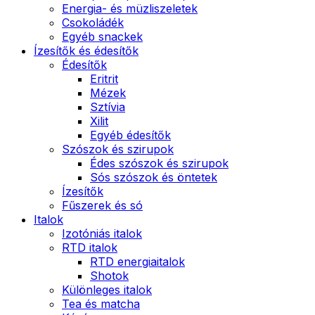
Energia- és müzliszeletek
Csokoládék
Egyéb snackek
Ízesítők és édesítők
Édesítők
Eritrit
Mézek
Sztívia
Xilit
Egyéb édesítők
Szószok és szirupok
Édes szószok és szirupok
Sós szószok és öntetek
Ízesítők
Fűszerek és só
Italok
Izotóniás italok
RTD italok
RTD energiaitalok
Shotok
Különleges italok
Tea és matcha