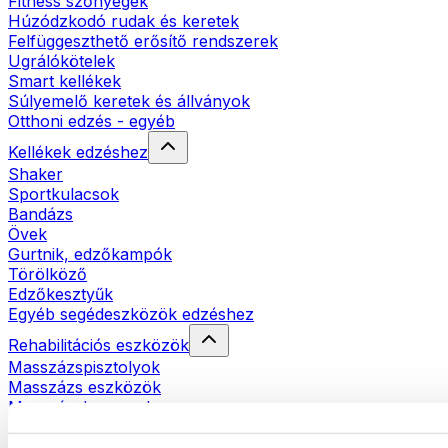
Fitness szőnyegek
Húzódzkodó rudak és keretek
Felfüggeszthető erősítő rendszerek
Ugrálókötelek
Smart kellékek
Súlyemelő keretek és állványok
Otthoni edzés - egyéb
Kellékek edzéshez
Shaker
Sportkulacsok
Bandázs
Övek
Gurtnik, edzőkampók
Törölköző
Edzőkesztyűk
Egyéb segédeszközök edzéshez
Rehabilitációs eszközök
Masszázspisztolyok
Masszázs eszközök
Masszázshengerek
Egyéb rehabilitációs eszközök