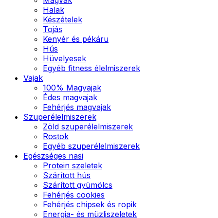
Halak
Készételek
Tojás
Kenyér és pékáru
Hús
Hüvelyesek
Egyéb fitness élelmiszerek
Vajak
100% Magvajak
Édes magvajak
Fehérjés magvajak
Szuperélelmiszerek
Zöld szuperélelmiszerek
Rostok
Egyéb szuperélelmiszerek
Egészséges nasi
Protein szeletek
Szárított hús
Szárított gyümölcs
Fehérjés cookies
Fehérjés chipsek és ropik
Energia- és müzliszeletek