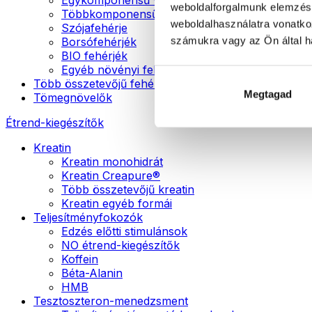
weboldalforgalmunk elemzésé
Többkomponensű vegán fehérjék
weboldalhasználatra vonatko
Szójafehérje
számukra vagy az Ön által ha
Borsófehérjék
BIO fehérjék
Egyéb növényi fehérjék
Több összetevőjű fehérje
Megtagad
Tömegnövelők
Étrend-kiegészítők
Kreatin
Kreatin monohidrát
Kreatin Creapure®
Több összetevőjű kreatin
Kreatin egyéb formái
Teljesítményfokozók
Edzés előtti stimulánsok
NO étrend-kiegészítők
Koffein
Béta-Alanin
HMB
Tesztoszteron-menedzsment