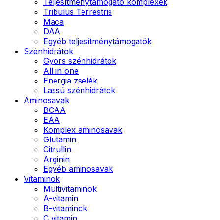
Teljesítménytámogató komplexek
Tribulus Terrestris
Maca
DAA
Egyéb teljesítménytámogatók
Szénhidrátok
Gyors szénhidrátok
All in one
Energia zselék
Lassú szénhidrátok
Aminosavak
BCAA
EAA
Komplex aminosavak
Glutamin
Citrullin
Arginin
Egyéb aminosavak
Vitaminok
Multivitaminok
A-vitamin
B-vitaminok
C vitamin