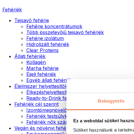
Fehérjék
Tejsavó fehérje
Fehérje koncentrátumok
Több összetevőjű tejsavó fehérjék
Fehérje izolátum
Hidrolizált fehérjék
Clear Proteins
Állati fehérjék
Kollagén
Marha fehérje
Éjjeli fehérjék
Egyéb állati fehérjék
Élelmiszer helyettesítők
Étkezéshelyettesítő porok
Ready-to-Drink fehérjeitalok
Beleegyezés
Fehérjék cél szerint
Izomtömegnövelők
Fehérjék testsúlykontroll támogatásához
Ez a weboldal sütiket haszn
Fehérjék nők számára
Vegán és növényi fehérjék
Sütiket használunk a tartal
Egykomponensű vegán fehérjék