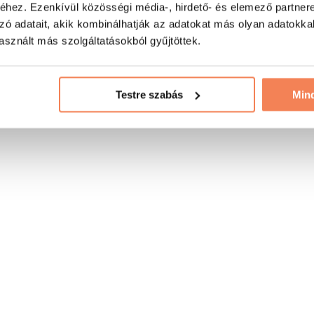
hez. Ezenkívül közösségi média-, hirdető- és elemező partner
zó adatait, akik kombinálhatják az adatokat más olyan adatokka
sznált más szolgáltatásokból gyűjtöttek.
Testre szabás
Min