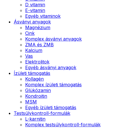
D vitamin
E-vitamin
Egyéb vitaminok
Ásványi anyagok
Magnézium
Cink
Komplex ásványi anyagok
ZMA és ZMB
Kalcium
Vas
Elektrolitok
Egyéb ásványi anyagok
Ízületi támogatás
Kollagén
Komplex ízületi támogatás
Glükózamin
Kondroitin
MSM
Egyéb ízületi támogatás
Testsúlykontroll-formulák
L-karnitin
Komplex testsúlykontroll-formulák