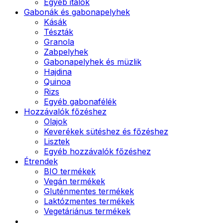
Egyéb italok
Gabonák és gabonapelyhek
Kásák
Tészták
Granola
Zabpelyhek
Gabonapelyhek és müzlik
Hajdina
Quinoa
Rizs
Egyéb gabonafélék
Hozzávalók főzéshez
Olajok
Keverékek sütéshez és főzéshez
Lisztek
Egyéb hozzávalók főzéshez
Étrendek
BIO termékek
Vegán termékek
Gluténmentes termékek
Laktózmentes termékek
Vegetáriánus termékek