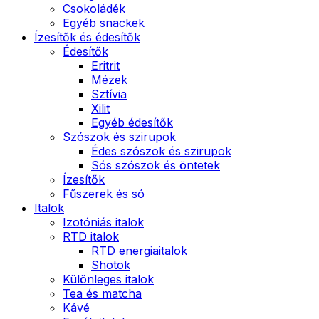
Csokoládék
Egyéb snackek
Ízesítők és édesítők
Édesítők
Eritrit
Mézek
Sztívia
Xilit
Egyéb édesítők
Szószok és szirupok
Édes szószok és szirupok
Sós szószok és öntetek
Ízesítők
Fűszerek és só
Italok
Izotóniás italok
RTD italok
RTD energiaitalok
Shotok
Különleges italok
Tea és matcha
Kávé