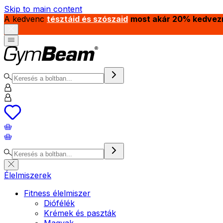
Skip to main content
A kedvenc
tésztáid és szószaid
most akár 20% kedvez
Élelmiszerek
Fitness élelmiszer
Diófélék
Krémek és paszták
Magvak