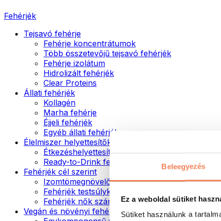
Fehérjék
Tejsavó fehérje
Fehérje koncentrátumok
Több összetevőjű tejsavó fehérjék
Fehérje izolátum
Hidrolizált fehérjék
Clear Proteins
Állati fehérjék
Kollagén
Marha fehérje
Éjjeli fehérjék
Egyéb állati fehérjék
Élelmiszer helyettesítők
Étkezéshelyettesítő porok
Ready-to-Drink fehérjeitalok
Beleegyezés
Fehérjék cél szerint
Izomtömegnövelők
Fehérjék testsúlykontroll támogatásához
Ez a weboldal sütiket haszn
Fehérjék nők számára
Vegán és növényi fehérjék
Sütiket használunk a tartal
Egykomponensű vegán fehérjék