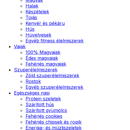
Halak
Készételek
Tojás
Kenyér és pékáru
Hús
Hüvelyesek
Egyéb fitness élelmiszerek
Vajak
100% Magvajak
Édes magvajak
Fehérjés magvajak
Szuperélelmiszerek
Zöld szuperélelmiszerek
Rostok
Egyéb szuperélelmiszerek
Egészséges nasi
Protein szeletek
Szárított hús
Szárított gyümölcs
Fehérjés cookies
Fehérjés chipsek és ropik
Energia- és müzliszeletek