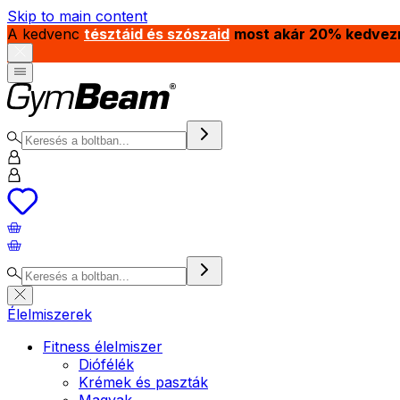
Skip to main content
A kedvenc
tésztáid és szószaid
most akár 20% kedvez
Élelmiszerek
Fitness élelmiszer
Diófélék
Krémek és paszták
Magvak