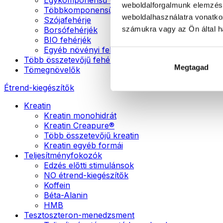
weboldalforgalmunk elemzésé
Többkomponensű vegán fehérjék
weboldalhasználatra vonatko
Szójafehérje
számukra vagy az Ön által ha
Borsófehérjék
BIO fehérjék
Egyéb növényi fehérjék
Több összetevőjű fehérje
Megtagad
Tömegnövelők
Étrend-kiegészítők
Kreatin
Kreatin monohidrát
Kreatin Creapure®
Több összetevőjű kreatin
Kreatin egyéb formái
Teljesítményfokozók
Edzés előtti stimulánsok
NO étrend-kiegészítők
Koffein
Béta-Alanin
HMB
Tesztoszteron-menedzsment