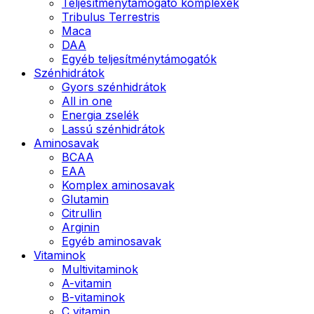
Teljesítménytámogató komplexek
Tribulus Terrestris
Maca
DAA
Egyéb teljesítménytámogatók
Szénhidrátok
Gyors szénhidrátok
All in one
Energia zselék
Lassú szénhidrátok
Aminosavak
BCAA
EAA
Komplex aminosavak
Glutamin
Citrullin
Arginin
Egyéb aminosavak
Vitaminok
Multivitaminok
A-vitamin
B-vitaminok
C vitamin