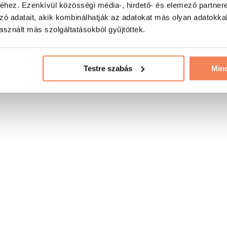
hez. Ezenkívül közösségi média-, hirdető- és elemező partner
zó adatait, akik kombinálhatják az adatokat más olyan adatokka
sznált más szolgáltatásokból gyűjtöttek.
Testre szabás
Min