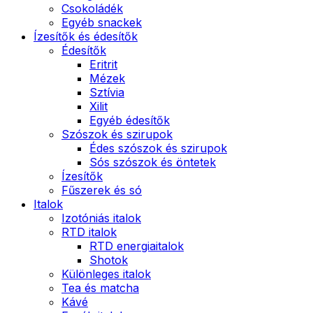
Csokoládék
Egyéb snackek
Ízesítők és édesítők
Édesítők
Eritrit
Mézek
Sztívia
Xilit
Egyéb édesítők
Szószok és szirupok
Édes szószok és szirupok
Sós szószok és öntetek
Ízesítők
Fűszerek és só
Italok
Izotóniás italok
RTD italok
RTD energiaitalok
Shotok
Különleges italok
Tea és matcha
Kávé