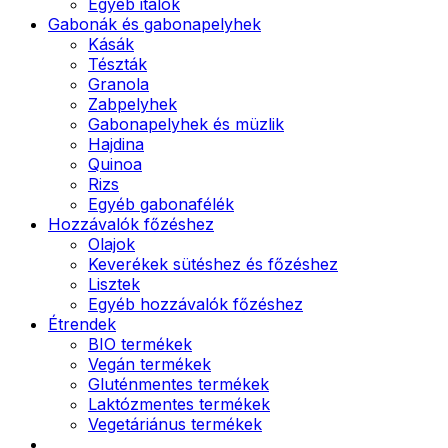
Egyéb italok
Gabonák és gabonapelyhek
Kásák
Tészták
Granola
Zabpelyhek
Gabonapelyhek és müzlik
Hajdina
Quinoa
Rizs
Egyéb gabonafélék
Hozzávalók főzéshez
Olajok
Keverékek sütéshez és főzéshez
Lisztek
Egyéb hozzávalók főzéshez
Étrendek
BIO termékek
Vegán termékek
Gluténmentes termékek
Laktózmentes termékek
Vegetáriánus termékek