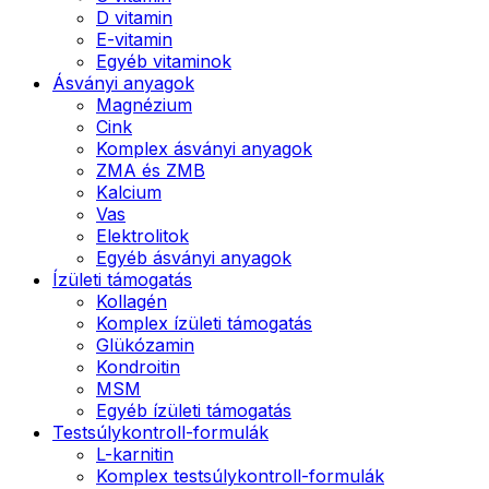
D vitamin
E-vitamin
Egyéb vitaminok
Ásványi anyagok
Magnézium
Cink
Komplex ásványi anyagok
ZMA és ZMB
Kalcium
Vas
Elektrolitok
Egyéb ásványi anyagok
Ízületi támogatás
Kollagén
Komplex ízületi támogatás
Glükózamin
Kondroitin
MSM
Egyéb ízületi támogatás
Testsúlykontroll-formulák
L-karnitin
Komplex testsúlykontroll-formulák