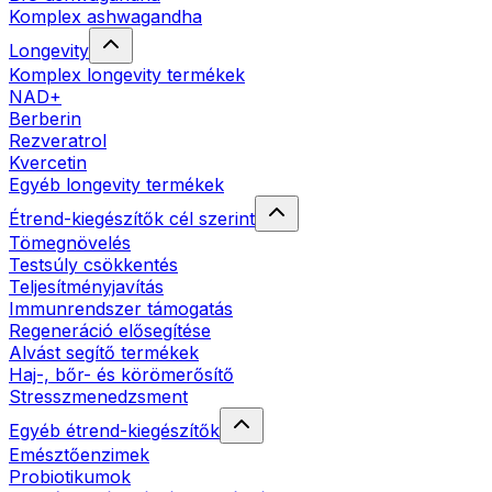
Komplex ashwagandha
Longevity
Komplex longevity termékek
NAD+
Berberin
Rezveratrol
Kvercetin
Egyéb longevity termékek
Étrend-kiegészítők cél szerint
Tömegnövelés
Testsúly csökkentés
Teljesítményjavítás
Immunrendszer támogatás
Regeneráció elősegítése
Alvást segítő termékek
Haj-, bőr- és körömerősítő
Stresszmenedzsment
Egyéb étrend-kiegészítők
Emésztőenzimek
Probiotikumok