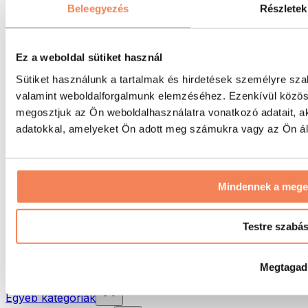
Hátizsákok
Beleegyezés
Részletek
Tevékenység alapú kiegészítők
Futás
Küzdősportok
Ez a weboldal sütiket használ
Kerékpározás
Sütiket használunk a tartalmak és hirdetések személyre sza
Jóga és pilates
valamint weboldalforgalmunk elemzéséhez. Ezenkívül közöss
Hidegterápia
Úszás
megosztjuk az Ön weboldalhasználatra vonatkozó adatait, a
Túrázás
adatokkal, amelyeket Ön adott meg számukra vagy az Ön álta
Biohacking
Vörösfény-terápia
Vízszűrők és -kancsók
Mindennek a meg
Öko háztartás
Mosószerek
Tisztítószerek
Testre szabá
Natúrkozmetikumok
Tusfürdők és szappanok
Megtagad
Samponok és hajápolás
Egyéb kategóriák