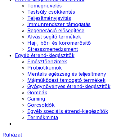
Tömegnövelés
Testsúly csökkentés
Teljesítményjavítás
Immunrendszer támogatás
Regeneráció elősegítése
Alvást segítő termékek
Haj-, bőr- és körömerősítő
Stresszmenedzsment
Egyéb étrend-kiegészítők
Emésztőenzimek
Probiotikumok
Mentális egészség és teljesítmény
Májműködést támogató termékek
Gyógynövényes étrend-kiegészítők
Gombák
Gaming
Görcsoldók
Egyéb speciális étrend-kiegészítők
Termékminta
Ruházat