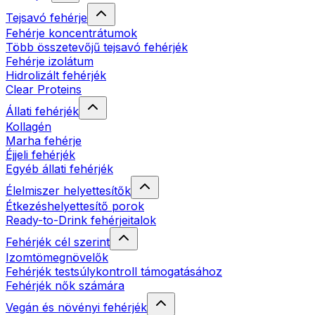
Tejsavó fehérje
Fehérje koncentrátumok
Több összetevőjű tejsavó fehérjék
Fehérje izolátum
Hidrolizált fehérjék
Clear Proteins
Állati fehérjék
Kollagén
Marha fehérje
Éjjeli fehérjék
Egyéb állati fehérjék
Élelmiszer helyettesítők
Étkezéshelyettesítő porok
Ready-to-Drink fehérjeitalok
Fehérjék cél szerint
Izomtömegnövelők
Fehérjék testsúlykontroll támogatásához
Fehérjék nők számára
Vegán és növényi fehérjék