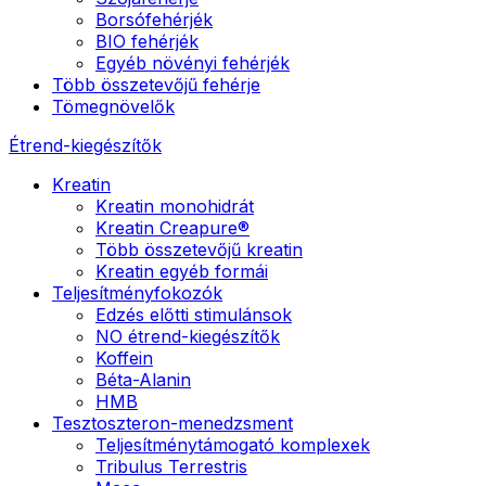
Borsófehérjék
BIO fehérjék
Egyéb növényi fehérjék
Több összetevőjű fehérje
Tömegnövelők
Étrend-kiegészítők
Kreatin
Kreatin monohidrát
Kreatin Creapure®
Több összetevőjű kreatin
Kreatin egyéb formái
Teljesítményfokozók
Edzés előtti stimulánsok
NO étrend-kiegészítők
Koffein
Béta-Alanin
HMB
Tesztoszteron-menedzsment
Teljesítménytámogató komplexek
Tribulus Terrestris