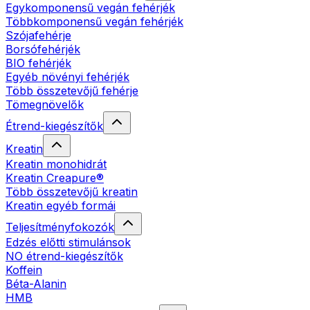
Egykomponensű vegán fehérjék
Többkomponensű vegán fehérjék
Szójafehérje
Borsófehérjék
BIO fehérjék
Egyéb növényi fehérjék
Több összetevőjű fehérje
Tömegnövelők
Étrend-kiegészítők
Kreatin
Kreatin monohidrát
Kreatin Creapure®
Több összetevőjű kreatin
Kreatin egyéb formái
Teljesítményfokozók
Edzés előtti stimulánsok
NO étrend-kiegészítők
Koffein
Béta-Alanin
HMB