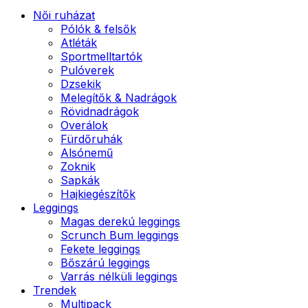
Női ruházat
Pólók & felsők
Atléták
Sportmelltartók
Pulóverek
Dzsekik
Melegítők & Nadrágok
Rövidnadrágok
Overálok
Fürdőruhák
Alsónemű
Zoknik
Sapkák
Hajkiegészítők
Leggings
Magas derekú leggings
Scrunch Bum leggings
Fekete leggings
Bőszárú leggings
Varrás nélküli leggings
Trendek
Multipack