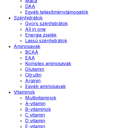
Maca
DAA
Egyéb teljesítménytámogatók
Szénhidrátok
Gyors szénhidrátok
All in one
Energia zselék
Lassú szénhidrátok
Aminosavak
BCAA
EAA
Komplex aminosavak
Glutamin
Citrullin
Arginin
Egyéb aminosavak
Vitaminok
Multivitaminok
A-vitamin
B-vitaminok
C vitamin
D vitamin
E-vitamin