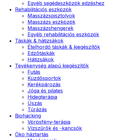
Egyéb segédeszközök edzéshez
Rehabilitációs eszközök
Masszázspisztolyok
Masszázs eszközök
Masszázshengerek
Egyéb rehabilitációs eszközök
Táskák & hátizsákok
Ételhordó táskák & kiegészítők
Edzőtáskák
Hátizsákok
Tevékenység alapú kiegészítők
Futás
Küzdősportok
Kerékpározás
Jóga és pilates
Hidegterápia
Úszás
Túrázás
Biohacking
Vörösfény-terápia
Vízszűrők és -kancsók
Öko háztartás