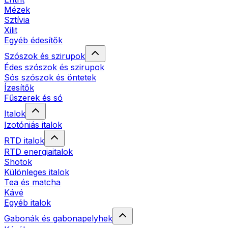
Mézek
Sztívia
Xilit
Egyéb édesítők
Szószok és szirupok
Édes szószok és szirupok
Sós szószok és öntetek
Ízesítők
Fűszerek és só
Italok
Izotóniás italok
RTD italok
RTD energiaitalok
Shotok
Különleges italok
Tea és matcha
Kávé
Egyéb italok
Gabonák és gabonapelyhek