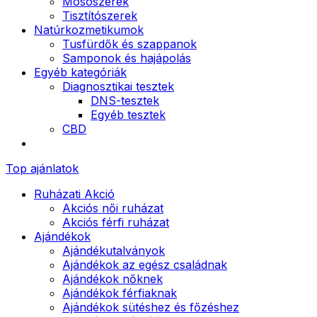
Mosószerek
Tisztítószerek
Natúrkozmetikumok
Tusfürdők és szappanok
Samponok és hajápolás
Egyéb kategóriák
Diagnosztikai tesztek
DNS-tesztek
Egyéb tesztek
CBD
Top ajánlatok
Ruházati Akció
Akciós női ruházat
Akciós férfi ruházat
Ajándékok
Ajándékutalványok
Ajándékok az egész családnak
Ajándékok nőknek
Ajándékok férfiaknak
Ajándékok sütéshez és főzéshez