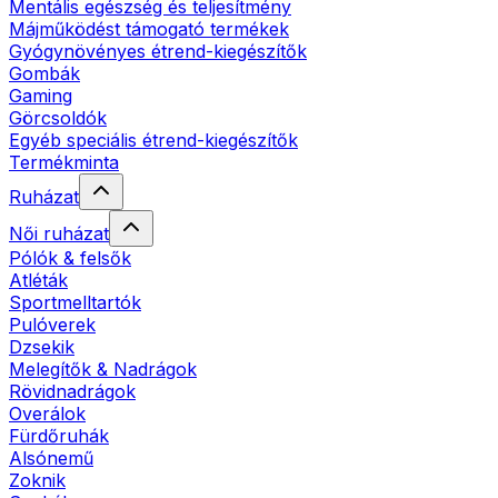
Mentális egészség és teljesítmény
Májműködést támogató termékek
Gyógynövényes étrend-kiegészítők
Gombák
Gaming
Görcsoldók
Egyéb speciális étrend-kiegészítők
Termékminta
Ruházat
Női ruházat
Pólók & felsők
Atléták
Sportmelltartók
Pulóverek
Dzsekik
Melegítők & Nadrágok
Rövidnadrágok
Overálok
Fürdőruhák
Alsónemű
Zoknik