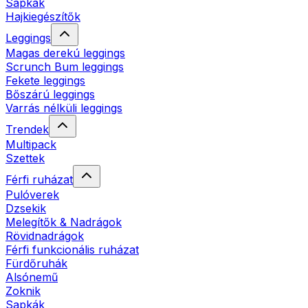
Sapkák
Hajkiegészítők
Leggings
Magas derekú leggings
Scrunch Bum leggings
Fekete leggings
Bőszárú leggings
Varrás nélküli leggings
Trendek
Multipack
Szettek
Férfi ruházat
Pulóverek
Dzsekik
Melegítők & Nadrágok
Rövidnadrágok
Férfi funkcionális ruházat
Fürdőruhák
Alsónemű
Zoknik
Sapkák