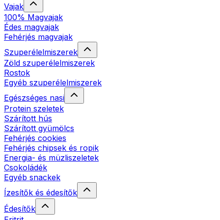
Vajak
100% Magvajak
Édes magvajak
Fehérjés magvajak
Szuperélelmiszerek
Zöld szuperélelmiszerek
Rostok
Egyéb szuperélelmiszerek
Egészséges nasi
Protein szeletek
Szárított hús
Szárított gyümölcs
Fehérjés cookies
Fehérjés chipsek és ropik
Energia- és müzliszeletek
Csokoládék
Egyéb snackek
Ízesítők és édesítők
Édesítők
Eritrit