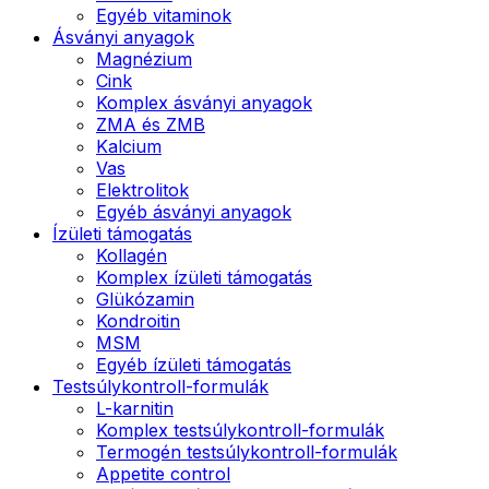
Egyéb vitaminok
Ásványi anyagok
Magnézium
Cink
Komplex ásványi anyagok
ZMA és ZMB
Kalcium
Vas
Elektrolitok
Egyéb ásványi anyagok
Ízületi támogatás
Kollagén
Komplex ízületi támogatás
Glükózamin
Kondroitin
MSM
Egyéb ízületi támogatás
Testsúlykontroll-formulák
L-karnitin
Komplex testsúlykontroll-formulák
Termogén testsúlykontroll-formulák
Appetite control