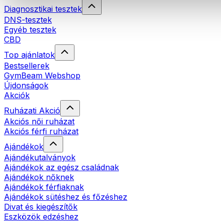
Diagnosztikai tesztek
DNS-tesztek
Egyéb tesztek
CBD
Top ajánlatok
Bestsellerek
GymBeam Webshop
Újdonságok
Akciók
Ruházati Akció
Akciós női ruházat
Akciós férfi ruházat
Ajándékok
Ajándékutalványok
Ajándékok az egész családnak
Ajándékok nőknek
Ajándékok férfiaknak
Ajándékok sütéshez és főzéshez
Divat és kiegészítők
Eszközök edzéshez