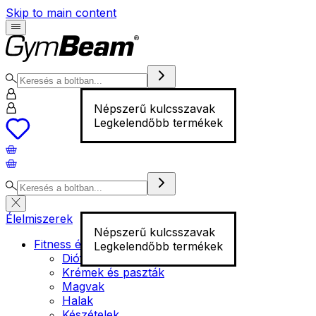
Skip to main content
Népszerű kulcsszavak
Legkelendőbb termékek
Élelmiszerek
Népszerű kulcsszavak
Fitness élelmiszer
Legkelendőbb termékek
Diófélék
Krémek és paszták
Magvak
Halak
Készételek