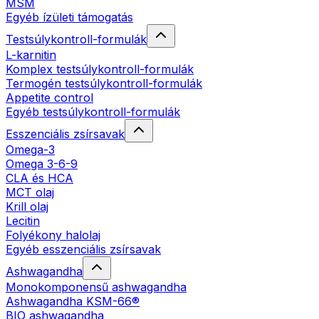
MSM
Egyéb ízületi támogatás
Testsúlykontroll-formulák
L-karnitin
Komplex testsúlykontroll-formulák
Termogén testsúlykontroll-formulák
Appetite control
Egyéb testsúlykontroll-formulák
Esszenciális zsírsavak
Omega-3
Omega 3-6-9
CLA és HCA
MCT olaj
Krill olaj
Lecitin
Folyékony halolaj
Egyéb esszenciális zsírsavak
Ashwagandha
Monokomponensű ashwagandha
Ashwagandha KSM-66®
BIO ashwagandha