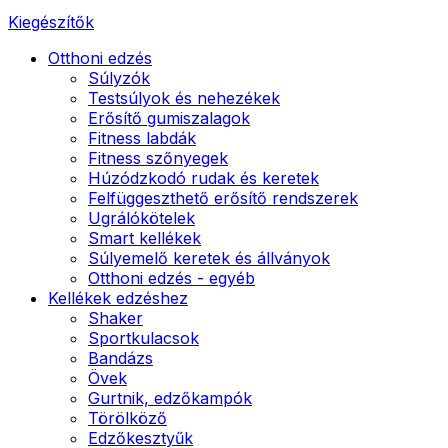
Kiegészítők
Otthoni edzés
Súlyzók
Testsúlyok és nehezékek
Erősítő gumiszalagok
Fitness labdák
Fitness szőnyegek
Húzódzkodó rudak és keretek
Felfüggeszthető erősítő rendszerek
Ugrálókötelek
Smart kellékek
Súlyemelő keretek és állványok
Otthoni edzés - egyéb
Kellékek edzéshez
Shaker
Sportkulacsok
Bandázs
Övek
Gurtnik, edzőkampók
Törölköző
Edzőkesztyűk