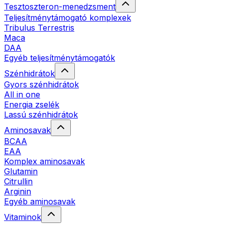
Tesztoszteron-menedzsment
Teljesítménytámogató komplexek
Tribulus Terrestris
Maca
DAA
Egyéb teljesítménytámogatók
Szénhidrátok
Gyors szénhidrátok
All in one
Energia zselék
Lassú szénhidrátok
Aminosavak
BCAA
EAA
Komplex aminosavak
Glutamin
Citrullin
Arginin
Egyéb aminosavak
Vitaminok