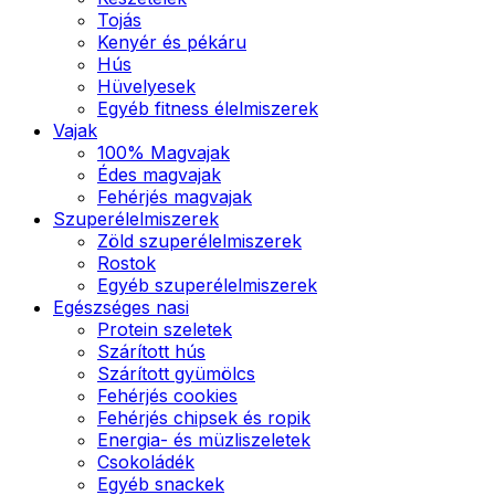
Tojás
Kenyér és pékáru
Hús
Hüvelyesek
Egyéb fitness élelmiszerek
Vajak
100% Magvajak
Édes magvajak
Fehérjés magvajak
Szuperélelmiszerek
Zöld szuperélelmiszerek
Rostok
Egyéb szuperélelmiszerek
Egészséges nasi
Protein szeletek
Szárított hús
Szárított gyümölcs
Fehérjés cookies
Fehérjés chipsek és ropik
Energia- és müzliszeletek
Csokoládék
Egyéb snackek