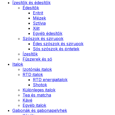
Ízesítők és édesítők
Édesítők
Eritrit
Mézek
Sztívia
Xilit
Egyéb édesítők
Szószok és szirupok
Édes szószok és szirupok
Sós szószok és öntetek
Ízesítők
Fűszerek és só
Italok
Izotóniás italok
RTD italok
RTD energiaitalok
Shotok
Különleges italok
Tea és matcha
Kávé
Egyéb italok
Gabonák és gabonapelyhek