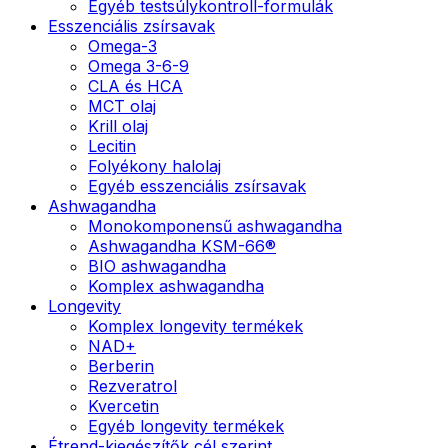
Egyéb testsúlykontroll-formulák
Esszenciális zsírsavak
Omega-3
Omega 3-6-9
CLA és HCA
MCT olaj
Krill olaj
Lecitin
Folyékony halolaj
Egyéb esszenciális zsírsavak
Ashwagandha
Monokomponensű ashwagandha
Ashwagandha KSM-66®
BIO ashwagandha
Komplex ashwagandha
Longevity
Komplex longevity termékek
NAD+
Berberin
Rezveratrol
Kvercetin
Egyéb longevity termékek
Étrend-kiegészítők cél szerint