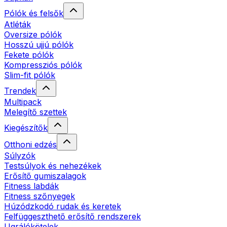
Pólók és felsők
Atléták
Oversize pólók
Hosszú ujjú pólók
Fekete pólók
Kompressziós pólók
Slim-fit pólók
Trendek
Multipack
Melegítő szettek
Kiegészítők
Otthoni edzés
Súlyzók
Testsúlyok és nehezékek
Erősítő gumiszalagok
Fitness labdák
Fitness szőnyegek
Húzódzkodó rudak és keretek
Felfüggeszthető erősítő rendszerek
Ugrálókötelek