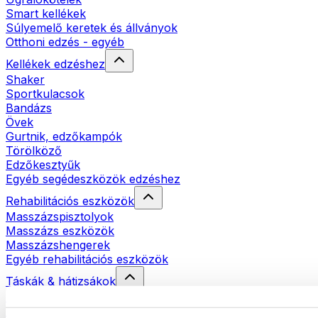
Smart kellékek
Súlyemelő keretek és állványok
Otthoni edzés - egyéb
Kellékek edzéshez
Shaker
Sportkulacsok
Bandázs
Övek
Gurtnik, edzőkampók
Törölköző
Edzőkesztyűk
Egyéb segédeszközök edzéshez
Rehabilitációs eszközök
Masszázspisztolyok
Masszázs eszközök
Masszázshengerek
Egyéb rehabilitációs eszközök
Táskák & hátizsákok
Ételhordó táskák & kiegészítők
Edzőtáskák