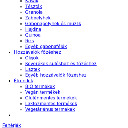
Kásák
Tészták
Granola
Zabpelyhek
Gabonapelyhek és müzlik
Hajdina
Quinoa
Rizs
Egyéb gabonafélék
Hozzávalók főzéshez
Olajok
Keverékek sütéshez és főzéshez
Lisztek
Egyéb hozzávalók főzéshez
Étrendek
BIO termékek
Vegán termékek
Gluténmentes termékek
Laktózmentes termékek
Vegetáriánus termékek
Fehérjék