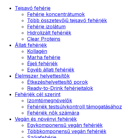
Tejsavó fehérje
Fehérje koncentrátumok
Több összetevőjű tejsavó fehérjék
Fehérje izolátum
Hidrolizált fehérjék
Clear Proteins
Állati fehérjék
Kollagén
Marha fehérje
Éjjeli fehérjék
Egyéb állati fehérjék
Élelmiszer helyettesítők
Étkezéshelyettesítő porok
Ready-to-Drink fehérjeitalok
Fehérjék cél szerint
Izomtömegnövelők
Fehérjék testsúlykontroll támogatásához
Fehérjék nők számára
Vegán és növényi fehérjék
Egykomponensű vegán fehérjék
Többkomponensű vegán fehérjék
Szójafehérje