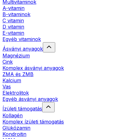
Multivitaminok
A-vitamin
B-vitaminok
C vitamin
D vitamin
E-vitamin
Egyéb vitaminok
Ásványi anyagok
Magnézium
Cink
Komplex ásványi anyagok
ZMA és ZMB
Kalcium
Vas
Elektrolitok
Egyéb ásványi anyagok
Ízületi támogatás
Kollagén
Komplex ízületi támogatás
Glükózamin
Kondroitin