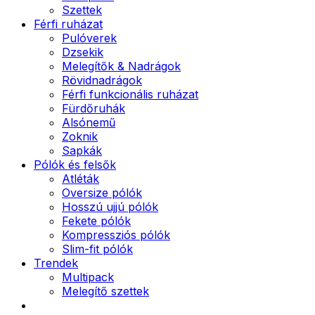
Szettek
Férfi ruházat
Pulóverek
Dzsekik
Melegítők & Nadrágok
Rövidnadrágok
Férfi funkcionális ruházat
Fürdőruhák
Alsónemű
Zoknik
Sapkák
Pólók és felsők
Atléták
Oversize pólók
Hosszú ujjú pólók
Fekete pólók
Kompressziós pólók
Slim-fit pólók
Trendek
Multipack
Melegítő szettek