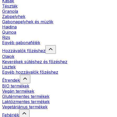
Kásák
Tészták
Granola
Zabpelyhek
Gabonapelyhek és müzlik
Hajdina
Quinoa
Rizs
Egyéb gabonafélék
Hozzávalók főzéshez
Olajok
Keverékek sütéshez és főzéshez
Lisztek
Egyéb hozzávalók főzéshez
Étrendek
BIO termékek
Vegán termékek
Gluténmentes termékek
Laktózmentes termékek
Vegetáriánus termékek
Fehérjék