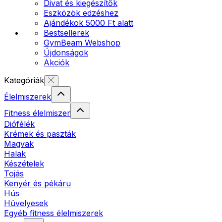
Divat és kiegészítők
Eszközök edzéshez
Ajándékok 5000 Ft alatt
Bestsellerek
GymBeam Webshop
Újdonságok
Akciók
Kategóriák
Élelmiszerek
Fitness élelmiszer
Diófélék
Krémek és paszták
Magvak
Halak
Készételek
Tojás
Kenyér és pékáru
Hús
Hüvelyesek
Egyéb fitness élelmiszerek