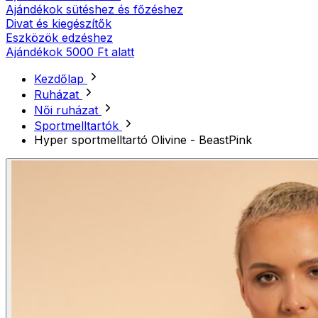
Ajándékok sütéshez és főzéshez
Divat és kiegészítők
Eszközök edzéshez
Ajándékok 5000 Ft alatt
Kezdőlap
Ruházat
Női ruházat
Sportmelltartók
Hyper sportmelltartó Olivine - BeastPink