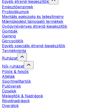
Egyéb étrend-kiegészítők
Emésztőenzimek
Probiotikumok
Mentális egészség és teljesítmény
Májműködést támogató termékek
Gyógynövényes étrend-kiegészítők
Gombák
Gaming
Görcsoldók
Egyéb speciális étrend-kiegészítők
Termékminta
Ruházat
Női ruházat
Pólók & felsők
Atléták
Sportmelltartók
Pulóverek
Dzsekik
Melegítők & Nadrágok
Rövidnadrágok
Overálok