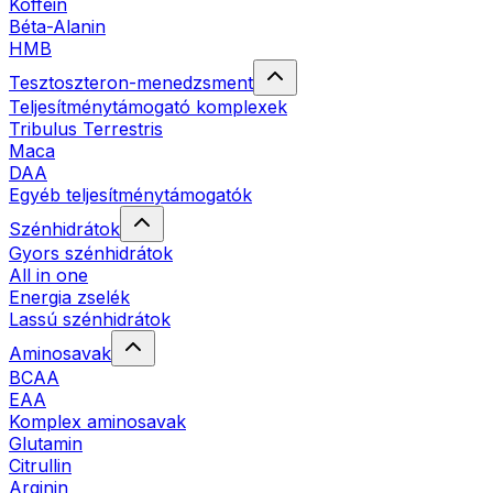
Koffein
Béta-Alanin
HMB
Tesztoszteron-menedzsment
Teljesítménytámogató komplexek
Tribulus Terrestris
Maca
DAA
Egyéb teljesítménytámogatók
Szénhidrátok
Gyors szénhidrátok
All in one
Energia zselék
Lassú szénhidrátok
Aminosavak
BCAA
EAA
Komplex aminosavak
Glutamin
Citrullin
Arginin