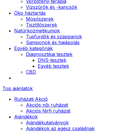
Vörösfény-terápia
Vízszűrők és -kancsók
Öko háztartás
Mosószerek
Tisztítószerek
Natúrkozmetikumok
Tusfürdők és szappanok
Samponok és hajápolás
Egyéb kategóriák
Diagnosztikai tesztek
DNS-tesztek
Egyéb tesztek
CBD
Top ajánlatok
Ruházati Akció
Akciós női ruházat
Akciós férfi ruházat
Ajándékok
Ajándékutalványok
Ajándékok az egész családnak