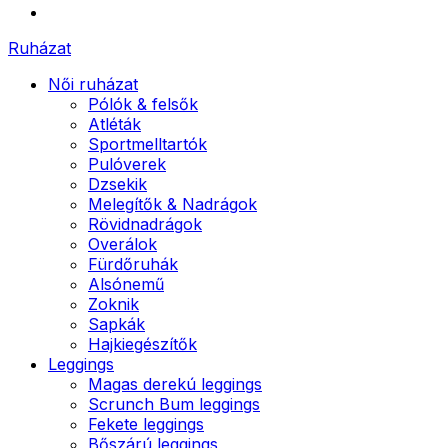
Ruházat
Női ruházat
Pólók & felsők
Atléták
Sportmelltartók
Pulóverek
Dzsekik
Melegítők & Nadrágok
Rövidnadrágok
Overálok
Fürdőruhák
Alsónemű
Zoknik
Sapkák
Hajkiegészítők
Leggings
Magas derekú leggings
Scrunch Bum leggings
Fekete leggings
Bőszárú leggings