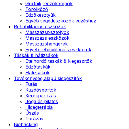
Gurtnik, edzőkampók
Törölköző
Edzőkesztyűk
Egyéb segédeszközök edzéshez
Rehabilitációs eszközök
Masszázspisztolyok
Masszázs eszközök
Masszázshengerek
Egyéb rehabilitációs eszközök
Táskák & hátizsákok
Ételhordó táskák & kiegészítők
Edzőtáskák
Hátizsákok
Tevékenység alapú kiegészítők
Futás
Küzdősportok
Kerékpározás
Jóga és pilates
Hidegterápia
Úszás
Túrázás
Biohacking