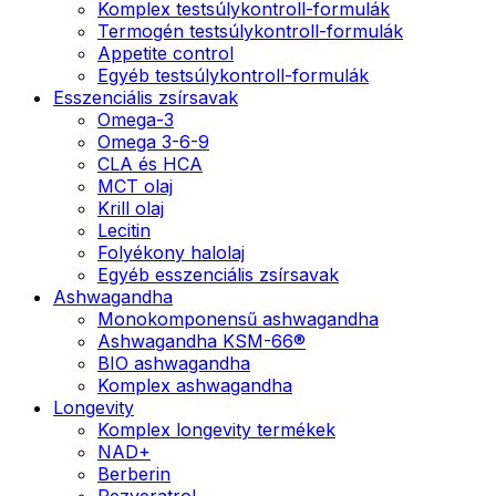
Komplex testsúlykontroll-formulák
Termogén testsúlykontroll-formulák
Appetite control
Egyéb testsúlykontroll-formulák
Esszenciális zsírsavak
Omega-3
Omega 3-6-9
CLA és HCA
MCT olaj
Krill olaj
Lecitin
Folyékony halolaj
Egyéb esszenciális zsírsavak
Ashwagandha
Monokomponensű ashwagandha
Ashwagandha KSM-66®
BIO ashwagandha
Komplex ashwagandha
Longevity
Komplex longevity termékek
NAD+
Berberin
Rezveratrol