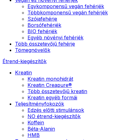
Egykomponensű vegán fehérjék
Többkomponensű vegán fehérjék
Szójafehérje
Borsófehérjék
BIO fehérjék
Egyéb növényi fehérjék
Több összetevőjű fehérje
Tömegnövelők
Étrend-kiegészítők
Kreatin
Kreatin monohidrát
Kreatin Creapure®
Több összetevőjű kreatin
Kreatin egyéb formái
Teljesítményfokozók
Edzés előtti stimulánsok
NO étrend-kiegészítők
Koffein
Béta-Alanin
HMB