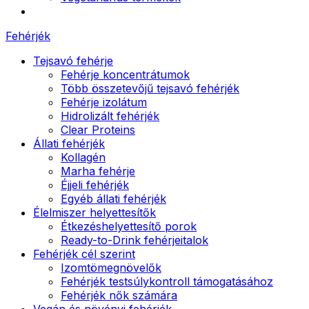
Fehérjék
Tejsavó fehérje
Fehérje koncentrátumok
Több összetevőjű tejsavó fehérjék
Fehérje izolátum
Hidrolizált fehérjék
Clear Proteins
Állati fehérjék
Kollagén
Marha fehérje
Éjjeli fehérjék
Egyéb állati fehérjék
Élelmiszer helyettesítők
Étkezéshelyettesítő porok
Ready-to-Drink fehérjeitalok
Fehérjék cél szerint
Izomtömegnövelők
Fehérjék testsúlykontroll támogatásához
Fehérjék nők számára
Vegán és növényi fehérjék