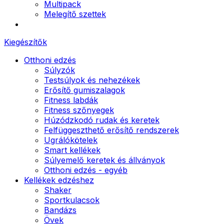
Multipack
Melegítő szettek
Kiegészítők
Otthoni edzés
Súlyzók
Testsúlyok és nehezékek
Erősítő gumiszalagok
Fitness labdák
Fitness szőnyegek
Húzódzkodó rudak és keretek
Felfüggeszthető erősítő rendszerek
Ugrálókötelek
Smart kellékek
Súlyemelő keretek és állványok
Otthoni edzés - egyéb
Kellékek edzéshez
Shaker
Sportkulacsok
Bandázs
Övek