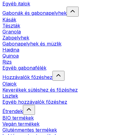
Egyéb italok
Gabonák és gabonapelyhek
Kásák
Tészták
Granola
Zabpelyhek
Gabonapelyhek és müzlik
Hajdina
Quinoa
Rizs
Egyéb gabonafélék
Hozzávalók főzéshez
Olajok
Keverékek sütéshez és főzéshez
Lisztek
Egyéb hozzávalók főzéshez
Étrendek
BIO termékek
Vegán termékek
Gluténmentes termékek