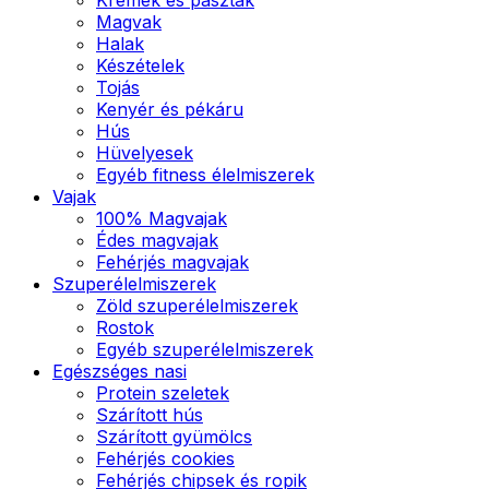
Magvak
Halak
Készételek
Tojás
Kenyér és pékáru
Hús
Hüvelyesek
Egyéb fitness élelmiszerek
Vajak
100% Magvajak
Édes magvajak
Fehérjés magvajak
Szuperélelmiszerek
Zöld szuperélelmiszerek
Rostok
Egyéb szuperélelmiszerek
Egészséges nasi
Protein szeletek
Szárított hús
Szárított gyümölcs
Fehérjés cookies
Fehérjés chipsek és ropik