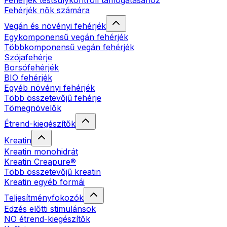
Fehérjék testsúlykontroll támogatásához
Fehérjék nők számára
Vegán és növényi fehérjék
Egykomponensű vegán fehérjék
Többkomponensű vegán fehérjék
Szójafehérje
Borsófehérjék
BIO fehérjék
Egyéb növényi fehérjék
Több összetevőjű fehérje
Tömegnövelők
Étrend-kiegészítők
Kreatin
Kreatin monohidrát
Kreatin Creapure®
Több összetevőjű kreatin
Kreatin egyéb formái
Teljesítményfokozók
Edzés előtti stimulánsok
NO étrend-kiegészítők