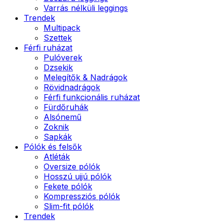
Varrás nélküli leggings
Trendek
Multipack
Szettek
Férfi ruházat
Pulóverek
Dzsekik
Melegítők & Nadrágok
Rövidnadrágok
Férfi funkcionális ruházat
Fürdőruhák
Alsónemű
Zoknik
Sapkák
Pólók és felsők
Atléták
Oversize pólók
Hosszú ujjú pólók
Fekete pólók
Kompressziós pólók
Slim-fit pólók
Trendek