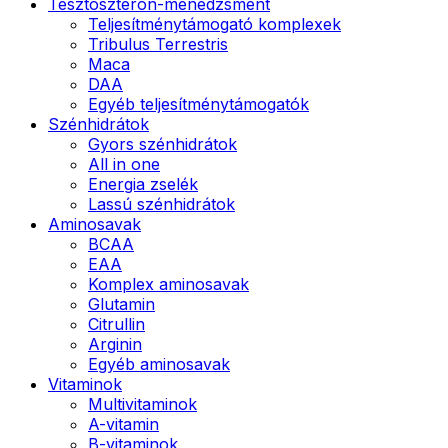
Tesztoszteron-menedzsment
Teljesítménytámogató komplexek
Tribulus Terrestris
Maca
DAA
Egyéb teljesítménytámogatók
Szénhidrátok
Gyors szénhidrátok
All in one
Energia zselék
Lassú szénhidrátok
Aminosavak
BCAA
EAA
Komplex aminosavak
Glutamin
Citrullin
Arginin
Egyéb aminosavak
Vitaminok
Multivitaminok
A-vitamin
B-vitaminok