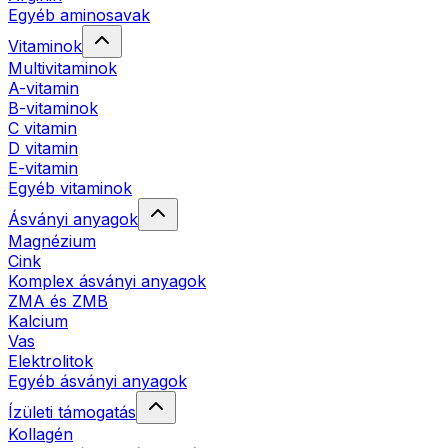
Egyéb aminosavak
Vitaminok
Multivitaminok
A-vitamin
B-vitaminok
C vitamin
D vitamin
E-vitamin
Egyéb vitaminok
Ásványi anyagok
Magnézium
Cink
Komplex ásványi anyagok
ZMA és ZMB
Kalcium
Vas
Elektrolitok
Egyéb ásványi anyagok
Ízületi támogatás
Kollagén