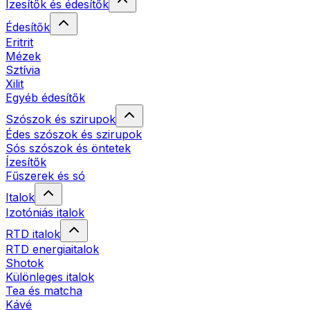
Ízesítők és édesítők
Édesítők
Eritrit
Mézek
Sztívia
Xilit
Egyéb édesítők
Szószok és szirupok
Édes szószok és szirupok
Sós szószok és öntetek
Ízesítők
Fűszerek és só
Italok
Izotóniás italok
RTD italok
RTD energiaitalok
Shotok
Különleges italok
Tea és matcha
Kávé