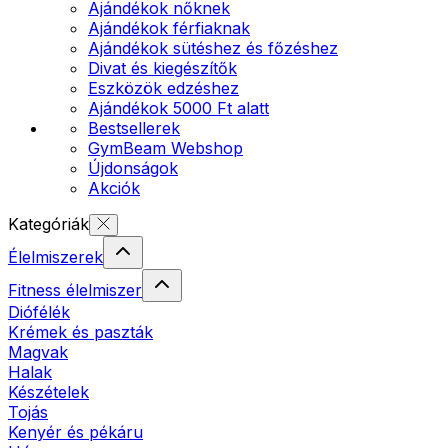
Ajándékok nőknek
Ajándékok férfiaknak
Ajándékok sütéshez és főzéshez
Divat és kiegészítők
Eszközök edzéshez
Ajándékok 5000 Ft alatt
Bestsellerek
GymBeam Webshop
Újdonságok
Akciók
Kategóriák
Élelmiszerek
Fitness élelmiszer
Diófélék
Krémek és paszták
Magvak
Halak
Készételek
Tojás
Kenyér és pékáru