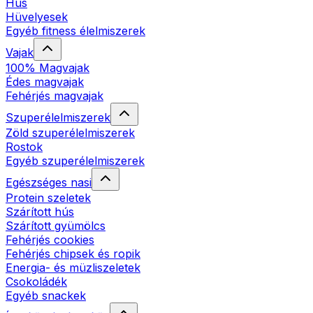
Hús
Hüvelyesek
Egyéb fitness élelmiszerek
Vajak
100% Magvajak
Édes magvajak
Fehérjés magvajak
Szuperélelmiszerek
Zöld szuperélelmiszerek
Rostok
Egyéb szuperélelmiszerek
Egészséges nasi
Protein szeletek
Szárított hús
Szárított gyümölcs
Fehérjés cookies
Fehérjés chipsek és ropik
Energia- és müzliszeletek
Csokoládék
Egyéb snackek