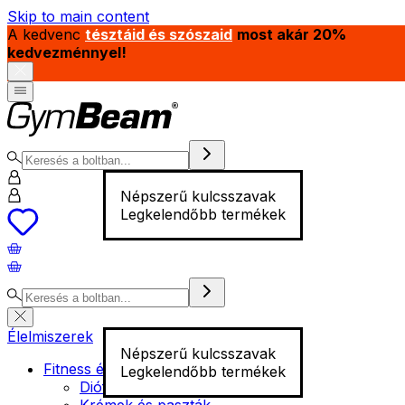
Skip to main content
A kedvenc
tésztáid és szószaid
most akár 20%
kedvezménnyel!
Népszerű kulcsszavak
Legkelendőbb termékek
Élelmiszerek
Népszerű kulcsszavak
Fitness élelmiszer
Legkelendőbb termékek
Diófélék
Krémek és paszták