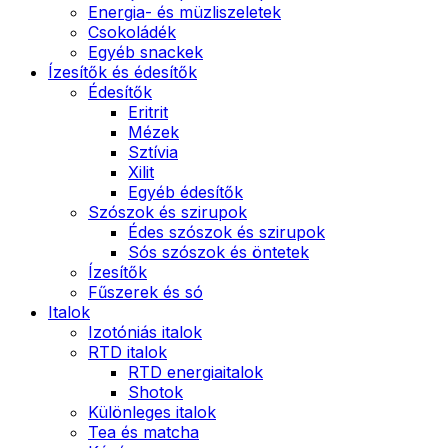
Energia- és müzliszeletek
Csokoládék
Egyéb snackek
Ízesítők és édesítők
Édesítők
Eritrit
Mézek
Sztívia
Xilit
Egyéb édesítők
Szószok és szirupok
Édes szószok és szirupok
Sós szószok és öntetek
Ízesítők
Fűszerek és só
Italok
Izotóniás italok
RTD italok
RTD energiaitalok
Shotok
Különleges italok
Tea és matcha