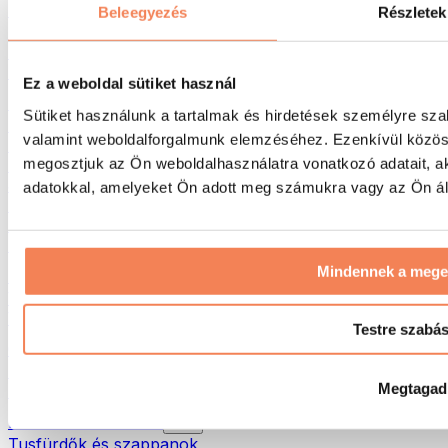
Táskák & hátizsákok
Beleegyezés
Részletek
Ételhordó táskák & kiegészítők
Edzőtáskák
Hátizsákok
Ez a weboldal sütiket használ
Tevékenység alapú kiegészítők
Sütiket használunk a tartalmak és hirdetések személyre sza
Futás
valamint weboldalforgalmunk elemzéséhez. Ezenkívül közöss
Küzdősportok
megosztjuk az Ön weboldalhasználatra vonatkozó adatait, a
Kerékpározás
Jóga és pilates
adatokkal, amelyeket Ön adott meg számukra vagy az Ön álta
Hidegterápia
Úszás
Túrázás
Mindennek a meg
Biohacking
Vörösfény-terápia
Vízszűrők és -kancsók
Testre szabá
Öko háztartás
Mosószerek
Megtagad
Tisztítószerek
Natúrkozmetikumok
Tusfürdők és szappanok