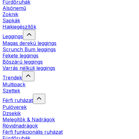
Fürdőruhák
Alsónemű
Zoknik
Sapkák
Hajkiegészítők
Leggings
Magas derekú leggings
Scrunch Bum leggings
Fekete leggings
Bőszárú leggings
Varrás nélküli leggings
Trendek
Multipack
Szettek
Férfi ruházat
Pulóverek
Dzsekik
Melegítők & Nadrágok
Rövidnadrágok
Férfi funkcionális ruházat
Fürdőruhák