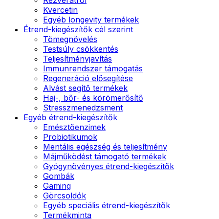
Kvercetin
Egyéb longevity termékek
Étrend-kiegészítők cél szerint
Tömegnövelés
Testsúly csökkentés
Teljesítményjavítás
Immunrendszer támogatás
Regeneráció elősegítése
Alvást segítő termékek
Haj-, bőr- és körömerősítő
Stresszmenedzsment
Egyéb étrend-kiegészítők
Emésztőenzimek
Probiotikumok
Mentális egészség és teljesítmény
Májműködést támogató termékek
Gyógynövényes étrend-kiegészítők
Gombák
Gaming
Görcsoldók
Egyéb speciális étrend-kiegészítők
Termékminta