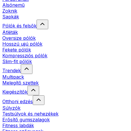
Alsónemű
Zoknik
Sapkák
Pólók és felsők
Atléták
Oversize pólók
Hosszú ujjú pólók
Fekete pólók
Kompressziós pólók
Slim-fit pólók
Trendek
Multipack
Melegítő szettek
Kiegészítők
Otthoni edzés
Súlyzók
Testsúlyok és nehezékek
Erősítő gumiszalagok
Fitness labdák