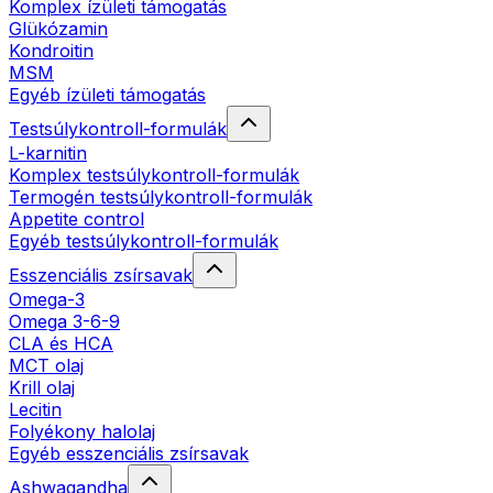
Komplex ízületi támogatás
Glükózamin
Kondroitin
MSM
Egyéb ízületi támogatás
Testsúlykontroll-formulák
L-karnitin
Komplex testsúlykontroll-formulák
Termogén testsúlykontroll-formulák
Appetite control
Egyéb testsúlykontroll-formulák
Esszenciális zsírsavak
Omega-3
Omega 3-6-9
CLA és HCA
MCT olaj
Krill olaj
Lecitin
Folyékony halolaj
Egyéb esszenciális zsírsavak
Ashwagandha