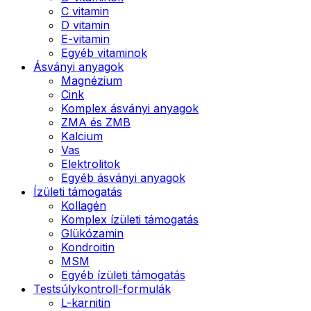
C vitamin
D vitamin
E-vitamin
Egyéb vitaminok
Ásványi anyagok
Magnézium
Cink
Komplex ásványi anyagok
ZMA és ZMB
Kalcium
Vas
Elektrolitok
Egyéb ásványi anyagok
Ízületi támogatás
Kollagén
Komplex ízületi támogatás
Glükózamin
Kondroitin
MSM
Egyéb ízületi támogatás
Testsúlykontroll-formulák
L-karnitin