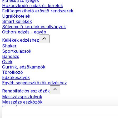
Fitness szőnyegek
Húzódzkodó rudak és keretek
Felfüggeszthető erősítő rendszerek
Ugrálókötelek
Smart kellékek
Súlyemelő keretek és állványok
Otthoni edzés - egyéb
Kellékek edzéshez
Shaker
Sportkulacsok
Bandázs
Övek
Gurtnik, edzőkampók
Törölköző
Edzőkesztyűk
Egyéb segédeszközök edzéshez
Rehabilitációs eszközök
Masszázspisztolyok
Masszázs eszközök
Masszázshengerek
Egyéb rehabilitációs eszközök