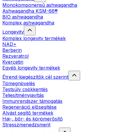
Monokomponensű ashwagandha
Ashwagandha KSM-66®
BIO ashwagandha
Komplex ashwagandha
Longevity
Komplex longevity termékek
NAD+
Berberin
Rezveratrol
Kvercetin
Egyéb longevity termékek
Étrend-kiegészítők cél szerint
Tömegnövelés
Testsúly csökkentés
Teljesítményjavítás
Immunrendszer támogatás
Regeneráció elősegítése
Alvást segítő termékek
Haj-, bőr- és körömerősítő
Stresszmenedzsment