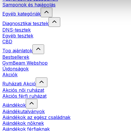
Samponok és hajápolás
Egyéb kategóriák
Diagnosztikai tesztek
DNS-tesztek
Egyéb tesztek
CBD
Top ajánlatok
Bestsellerek
GymBeam Webshop
Újdonságok
Akciók
Ruházati Akció
Akciós női ruházat
Akciós férfi ruházat
Ajándékok
Ajándékutalványok
Ajándékok az egész családnak
Ajándékok nőknek
Ajándékok férfiaknak