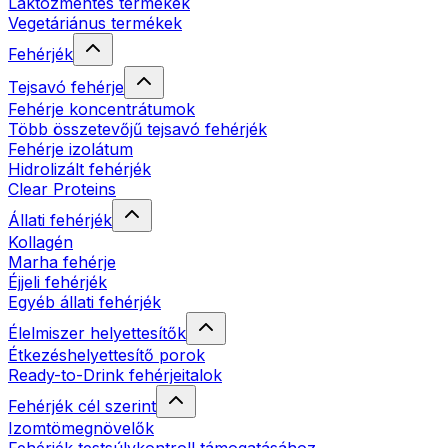
Laktózmentes termékek
Vegetáriánus termékek
Fehérjék
Tejsavó fehérje
Fehérje koncentrátumok
Több összetevőjű tejsavó fehérjék
Fehérje izolátum
Hidrolizált fehérjék
Clear Proteins
Állati fehérjék
Kollagén
Marha fehérje
Éjjeli fehérjék
Egyéb állati fehérjék
Élelmiszer helyettesítők
Étkezéshelyettesítő porok
Ready-to-Drink fehérjeitalok
Fehérjék cél szerint
Izomtömegnövelők