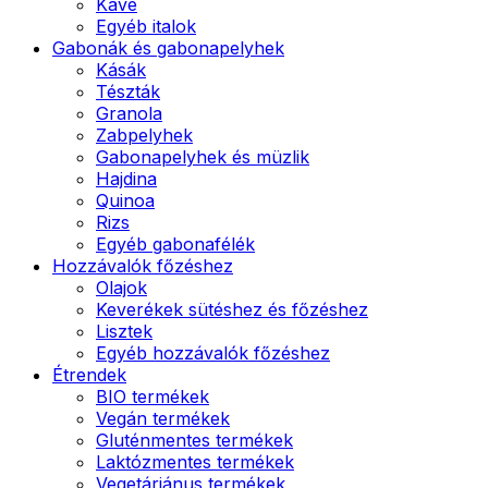
Kávé
Egyéb italok
Gabonák és gabonapelyhek
Kásák
Tészták
Granola
Zabpelyhek
Gabonapelyhek és müzlik
Hajdina
Quinoa
Rizs
Egyéb gabonafélék
Hozzávalók főzéshez
Olajok
Keverékek sütéshez és főzéshez
Lisztek
Egyéb hozzávalók főzéshez
Étrendek
BIO termékek
Vegán termékek
Gluténmentes termékek
Laktózmentes termékek
Vegetáriánus termékek