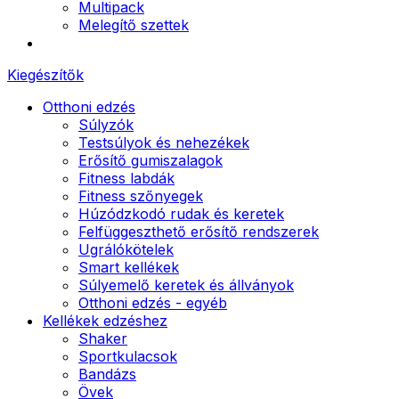
Multipack
Melegítő szettek
Kiegészítők
Otthoni edzés
Súlyzók
Testsúlyok és nehezékek
Erősítő gumiszalagok
Fitness labdák
Fitness szőnyegek
Húzódzkodó rudak és keretek
Felfüggeszthető erősítő rendszerek
Ugrálókötelek
Smart kellékek
Súlyemelő keretek és állványok
Otthoni edzés - egyéb
Kellékek edzéshez
Shaker
Sportkulacsok
Bandázs
Övek