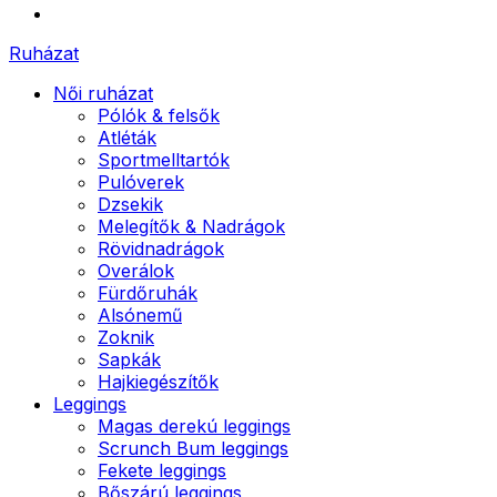
Ruházat
Női ruházat
Pólók & felsők
Atléták
Sportmelltartók
Pulóverek
Dzsekik
Melegítők & Nadrágok
Rövidnadrágok
Overálok
Fürdőruhák
Alsónemű
Zoknik
Sapkák
Hajkiegészítők
Leggings
Magas derekú leggings
Scrunch Bum leggings
Fekete leggings
Bőszárú leggings