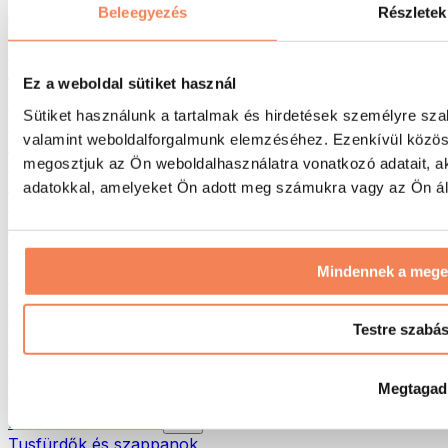
Táskák & hátizsákok
Beleegyezés
Részletek
Ételhordó táskák & kiegészítők
Edzőtáskák
Hátizsákok
Ez a weboldal sütiket használ
Tevékenység alapú kiegészítők
Sütiket használunk a tartalmak és hirdetések személyre sza
Futás
valamint weboldalforgalmunk elemzéséhez. Ezenkívül közöss
Küzdősportok
megosztjuk az Ön weboldalhasználatra vonatkozó adatait, a
Kerékpározás
Jóga és pilates
adatokkal, amelyeket Ön adott meg számukra vagy az Ön álta
Hidegterápia
Úszás
Túrázás
Mindennek a meg
Biohacking
Vörösfény-terápia
Vízszűrők és -kancsók
Testre szabá
Öko háztartás
Mosószerek
Megtagad
Tisztítószerek
Natúrkozmetikumok
Tusfürdők és szappanok