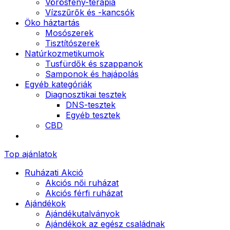
Vörösfény-terápia
Vízszűrők és -kancsók
Öko háztartás
Mosószerek
Tisztítószerek
Natúrkozmetikumok
Tusfürdők és szappanok
Samponok és hajápolás
Egyéb kategóriák
Diagnosztikai tesztek
DNS-tesztek
Egyéb tesztek
CBD
Top ajánlatok
Ruházati Akció
Akciós női ruházat
Akciós férfi ruházat
Ajándékok
Ajándékutalványok
Ajándékok az egész családnak