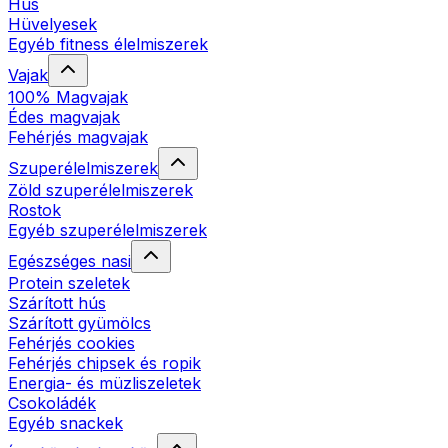
Hús
Hüvelyesek
Egyéb fitness élelmiszerek
Vajak
100% Magvajak
Édes magvajak
Fehérjés magvajak
Szuperélelmiszerek
Zöld szuperélelmiszerek
Rostok
Egyéb szuperélelmiszerek
Egészséges nasi
Protein szeletek
Szárított hús
Szárított gyümölcs
Fehérjés cookies
Fehérjés chipsek és ropik
Energia- és müzliszeletek
Csokoládék
Egyéb snackek