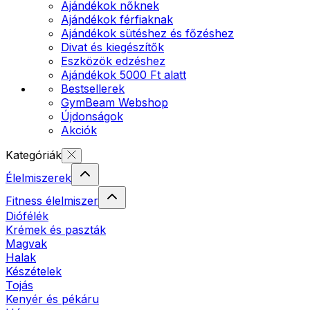
Ajándékok nőknek
Ajándékok férfiaknak
Ajándékok sütéshez és főzéshez
Divat és kiegészítők
Eszközök edzéshez
Ajándékok 5000 Ft alatt
Bestsellerek
GymBeam Webshop
Újdonságok
Akciók
Kategóriák
Élelmiszerek
Fitness élelmiszer
Diófélék
Krémek és paszták
Magvak
Halak
Készételek
Tojás
Kenyér és pékáru