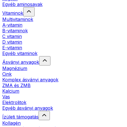
Egyéb aminosavak
Vitaminok
Multivitaminok
A-vitamin
B-vitaminok
C vitamin
D vitamin
E-vitamin
Egyéb vitaminok
Ásványi anyagok
Magnézium
Cink
Komplex ásványi anyagok
ZMA és ZMB
Kalcium
Vas
Elektrolitok
Egyéb ásványi anyagok
Ízületi támogatás
Kollagén