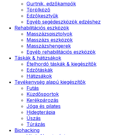
Gurtnik, edzőkampók
Törölköző
Edzőkesztyűk
Egyéb segédeszközök edzéshez
Rehabilitációs eszközök
Masszázspisztolyok
Masszázs eszközök
Masszázshengerek
Egyéb rehabilitációs eszközök
Táskák & hátizsákok
Ételhordó táskák & kiegészítők
Edzőtáskák
Hátizsákok
Tevékenység alapú kiegészítők
Futás
Küzdősportok
Kerékpározás
Jóga és pilates
Hidegterápia
Úszás
Túrázás
Biohacking