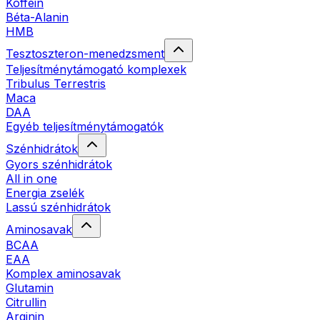
Koffein
Béta-Alanin
HMB
Tesztoszteron-menedzsment
Teljesítménytámogató komplexek
Tribulus Terrestris
Maca
DAA
Egyéb teljesítménytámogatók
Szénhidrátok
Gyors szénhidrátok
All in one
Energia zselék
Lassú szénhidrátok
Aminosavak
BCAA
EAA
Komplex aminosavak
Glutamin
Citrullin
Arginin