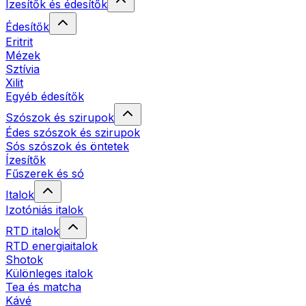
Ízesítők és édesítők
Édesítők
Eritrit
Mézek
Sztívia
Xilit
Egyéb édesítők
Szószok és szirupok
Édes szószok és szirupok
Sós szószok és öntetek
Ízesítők
Fűszerek és só
Italok
Izotóniás italok
RTD italok
RTD energiaitalok
Shotok
Különleges italok
Tea és matcha
Kávé