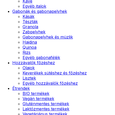
Kávé
Egyéb italok
Gabonák és gabonapelyhek
Kásák
Tészták
Granola
Zabpelyhek
Gabonapelyhek és müzlik
Hajdina
Quinoa
Rizs
Egyéb gabonafélék
Hozzávalók főzéshez
Olajok
Keverékek sütéshez és főzéshez
Lisztek
Egyéb hozzávalók főzéshez
Étrendek
BIO termékek
Vegán termékek
Gluténmentes termékek
Laktózmentes termékek
Vegetáriánus termékek