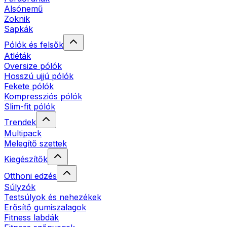
Alsónemű
Zoknik
Sapkák
Pólók és felsők
Atléták
Oversize pólók
Hosszú ujjú pólók
Fekete pólók
Kompressziós pólók
Slim-fit pólók
Trendek
Multipack
Melegítő szettek
Kiegészítők
Otthoni edzés
Súlyzók
Testsúlyok és nehezékek
Erősítő gumiszalagok
Fitness labdák