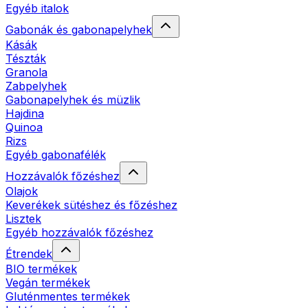
Egyéb italok
Gabonák és gabonapelyhek
Kásák
Tészták
Granola
Zabpelyhek
Gabonapelyhek és müzlik
Hajdina
Quinoa
Rizs
Egyéb gabonafélék
Hozzávalók főzéshez
Olajok
Keverékek sütéshez és főzéshez
Lisztek
Egyéb hozzávalók főzéshez
Étrendek
BIO termékek
Vegán termékek
Gluténmentes termékek