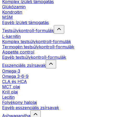
Komplex ízületi támogatás
Glükózamin
Kondroitin
MSM
Egyéb ízületi támogatás
Testsúlykontroll-formulák
L-karnitin
Komplex testsúlykontroll-formulák
Termogén testsúlykontroll-formulák
Appetite control
Egyéb testsúlykontroll-formulák
Esszenciális zsírsavak
Omega-3
Omega 3-6-9
CLA és HCA
MCT olaj
Krill olaj
Lecitin
Folyékony halolaj
Egyéb esszenciális zsírsavak
Ashwagandha