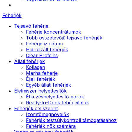
Fehérjék
Tejsavó fehérje
Fehérje koncentrátumok
Több összetevőjű tejsavó fehérjék
Fehérje izolátum
Hidrolizált fehérjék
Clear Proteins
Állati fehérjék
Kollagén
Marha fehérje
Éjjeli fehérjék
Egyéb állati fehérjék
Élelmiszer helyettesítők
Étkezéshelyettesítő porok
Ready-to-Drink fehérjeitalok
Fehérjék cél szerint
Izomtömegnövelők
Fehérjék testsúlykontroll támogatásához
Fehérjék nők számára
Vegán és növényi fehérjék