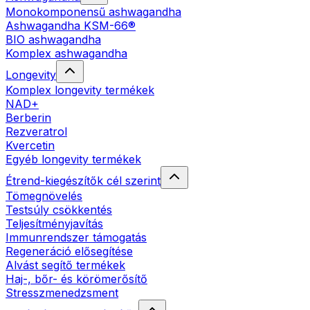
Monokomponensű ashwagandha
Ashwagandha KSM-66®
BIO ashwagandha
Komplex ashwagandha
Longevity
Komplex longevity termékek
NAD+
Berberin
Rezveratrol
Kvercetin
Egyéb longevity termékek
Étrend-kiegészítők cél szerint
Tömegnövelés
Testsúly csökkentés
Teljesítményjavítás
Immunrendszer támogatás
Regeneráció elősegítése
Alvást segítő termékek
Haj-, bőr- és körömerősítő
Stresszmenedzsment