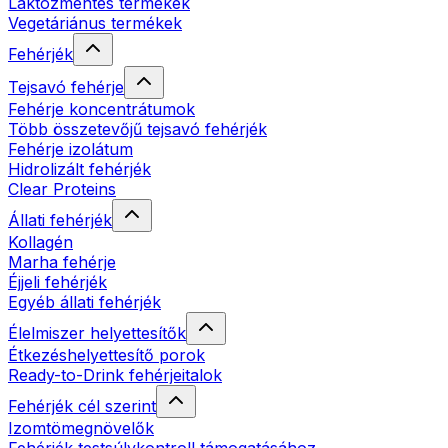
Laktózmentes termékek
Vegetáriánus termékek
Fehérjék
Tejsavó fehérje
Fehérje koncentrátumok
Több összetevőjű tejsavó fehérjék
Fehérje izolátum
Hidrolizált fehérjék
Clear Proteins
Állati fehérjék
Kollagén
Marha fehérje
Éjjeli fehérjék
Egyéb állati fehérjék
Élelmiszer helyettesítők
Étkezéshelyettesítő porok
Ready-to-Drink fehérjeitalok
Fehérjék cél szerint
Izomtömegnövelők