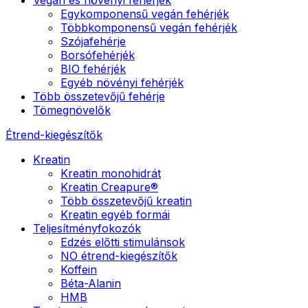
Egykomponensű vegán fehérjék
Többkomponensű vegán fehérjék
Szójafehérje
Borsófehérjék
BIO fehérjék
Egyéb növényi fehérjék
Több összetevőjű fehérje
Tömegnövelők
Étrend-kiegészítők
Kreatin
Kreatin monohidrát
Kreatin Creapure®
Több összetevőjű kreatin
Kreatin egyéb formái
Teljesítményfokozók
Edzés előtti stimulánsok
NO étrend-kiegészítők
Koffein
Béta-Alanin
HMB