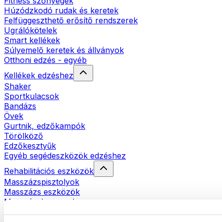
Fitness szőnyegek
Húzódzkodó rudak és keretek
Felfüggeszthető erősítő rendszerek
Ugrálókötelek
Smart kellékek
Súlyemelő keretek és állványok
Otthoni edzés - egyéb
Kellékek edzéshez
Shaker
Sportkulacsok
Bandázs
Övek
Gurtnik, edzőkampók
Törölköző
Edzőkesztyűk
Egyéb segédeszközök edzéshez
Rehabilitációs eszközök
Masszázspisztolyok
Masszázs eszközök
Masszázshengerek
Egyéb rehabilitációs eszközök