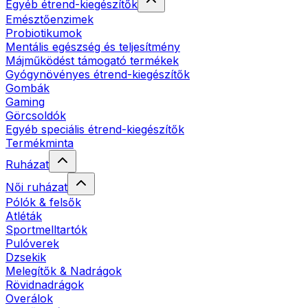
Egyéb étrend-kiegészítők
Emésztőenzimek
Probiotikumok
Mentális egészség és teljesítmény
Májműködést támogató termékek
Gyógynövényes étrend-kiegészítők
Gombák
Gaming
Görcsoldók
Egyéb speciális étrend-kiegészítők
Termékminta
Ruházat
Női ruházat
Pólók & felsők
Atléták
Sportmelltartók
Pulóverek
Dzsekik
Melegítők & Nadrágok
Rövidnadrágok
Overálok