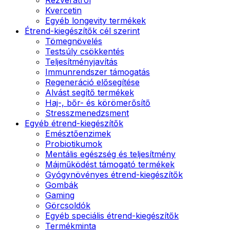
Kvercetin
Egyéb longevity termékek
Étrend-kiegészítők cél szerint
Tömegnövelés
Testsúly csökkentés
Teljesítményjavítás
Immunrendszer támogatás
Regeneráció elősegítése
Alvást segítő termékek
Haj-, bőr- és körömerősítő
Stresszmenedzsment
Egyéb étrend-kiegészítők
Emésztőenzimek
Probiotikumok
Mentális egészség és teljesítmény
Májműködést támogató termékek
Gyógynövényes étrend-kiegészítők
Gombák
Gaming
Görcsoldók
Egyéb speciális étrend-kiegészítők
Termékminta