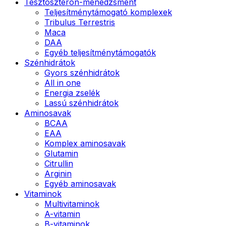
Tesztoszteron-menedzsment
Teljesítménytámogató komplexek
Tribulus Terrestris
Maca
DAA
Egyéb teljesítménytámogatók
Szénhidrátok
Gyors szénhidrátok
All in one
Energia zselék
Lassú szénhidrátok
Aminosavak
BCAA
EAA
Komplex aminosavak
Glutamin
Citrullin
Arginin
Egyéb aminosavak
Vitaminok
Multivitaminok
A-vitamin
B-vitaminok