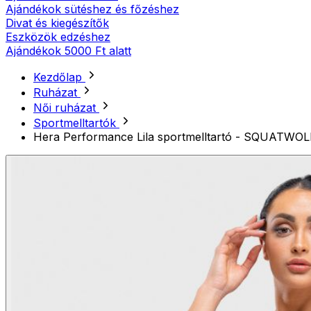
Ajándékok sütéshez és főzéshez
Divat és kiegészítők
Eszközök edzéshez
Ajándékok 5000 Ft alatt
Kezdőlap
Ruházat
Női ruházat
Sportmelltartók
Hera Performance Lila sportmelltartó - SQUATWOL