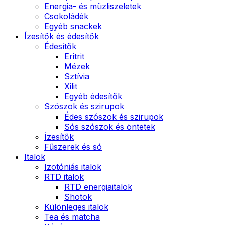
Energia- és müzliszeletek
Csokoládék
Egyéb snackek
Ízesítők és édesítők
Édesítők
Eritrit
Mézek
Sztívia
Xilit
Egyéb édesítők
Szószok és szirupok
Édes szószok és szirupok
Sós szószok és öntetek
Ízesítők
Fűszerek és só
Italok
Izotóniás italok
RTD italok
RTD energiaitalok
Shotok
Különleges italok
Tea és matcha