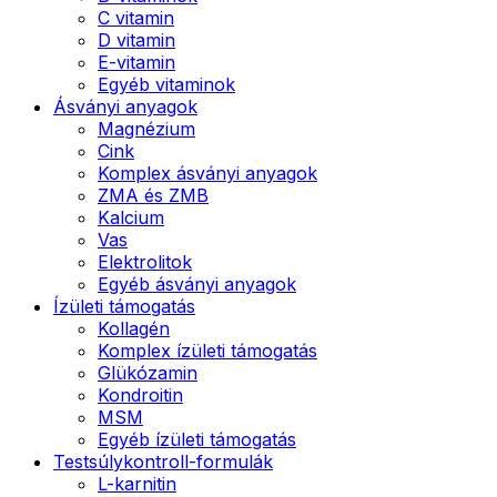
C vitamin
D vitamin
E-vitamin
Egyéb vitaminok
Ásványi anyagok
Magnézium
Cink
Komplex ásványi anyagok
ZMA és ZMB
Kalcium
Vas
Elektrolitok
Egyéb ásványi anyagok
Ízületi támogatás
Kollagén
Komplex ízületi támogatás
Glükózamin
Kondroitin
MSM
Egyéb ízületi támogatás
Testsúlykontroll-formulák
L-karnitin