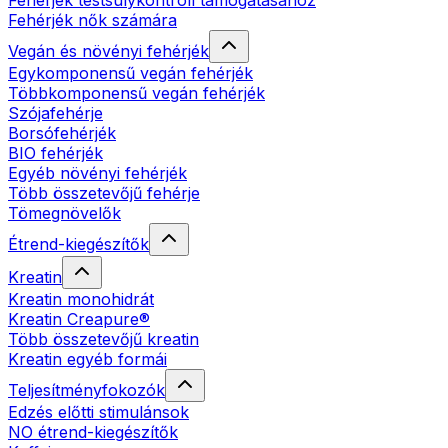
Fehérjék testsúlykontroll támogatásához
Fehérjék nők számára
Vegán és növényi fehérjék
Egykomponensű vegán fehérjék
Többkomponensű vegán fehérjék
Szójafehérje
Borsófehérjék
BIO fehérjék
Egyéb növényi fehérjék
Több összetevőjű fehérje
Tömegnövelők
Étrend-kiegészítők
Kreatin
Kreatin monohidrát
Kreatin Creapure®
Több összetevőjű kreatin
Kreatin egyéb formái
Teljesítményfokozók
Edzés előtti stimulánsok
NO étrend-kiegészítők