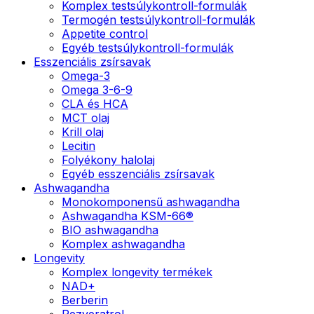
Komplex testsúlykontroll-formulák
Termogén testsúlykontroll-formulák
Appetite control
Egyéb testsúlykontroll-formulák
Esszenciális zsírsavak
Omega-3
Omega 3-6-9
CLA és HCA
MCT olaj
Krill olaj
Lecitin
Folyékony halolaj
Egyéb esszenciális zsírsavak
Ashwagandha
Monokomponensű ashwagandha
Ashwagandha KSM-66®
BIO ashwagandha
Komplex ashwagandha
Longevity
Komplex longevity termékek
NAD+
Berberin
Rezveratrol