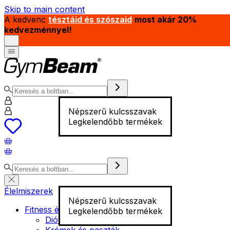
Skip to main content
A kedvenc
tésztáid és szószaid
most akár 20%
kedvezménnyel!
Népszerű kulcsszavak
Legkelendőbb termékek
Élelmiszerek
Népszerű kulcsszavak
Fitness élelmiszer
Legkelendőbb termékek
Diófélék
Krémek és paszták