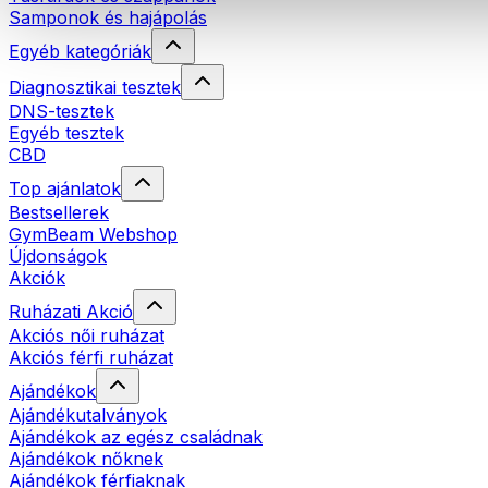
Samponok és hajápolás
Egyéb kategóriák
Diagnosztikai tesztek
DNS-tesztek
Egyéb tesztek
CBD
Top ajánlatok
Bestsellerek
GymBeam Webshop
Újdonságok
Akciók
Ruházati Akció
Akciós női ruházat
Akciós férfi ruházat
Ajándékok
Ajándékutalványok
Ajándékok az egész családnak
Ajándékok nőknek
Ajándékok férfiaknak