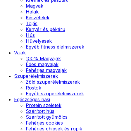
Magvak
Halak
Készételek
Tojás
Kenyér és pékáru
Hús
Hüvelyesek
Egyéb fitness élelmiszerek
Vajak
100% Magvajak
Édes magvajak
Fehérjés magvajak
Szuperélelmiszerek
Zöld szuperélelmiszerek
Rostok
Egyéb szuperélelmiszerek
Egészséges nasi
Protein szeletek
Szárított hús
Szárított gyümölcs
Fehérjés cookies
Fehérjés chipsek és ropik