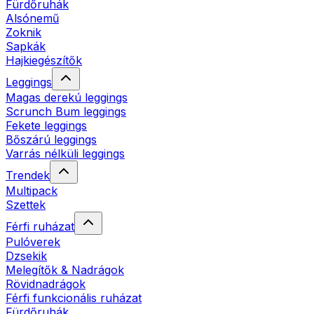
Fürdőruhák
Alsónemű
Zoknik
Sapkák
Hajkiegészítők
Leggings
Magas derekú leggings
Scrunch Bum leggings
Fekete leggings
Bőszárú leggings
Varrás nélküli leggings
Trendek
Multipack
Szettek
Férfi ruházat
Pulóverek
Dzsekik
Melegítők & Nadrágok
Rövidnadrágok
Férfi funkcionális ruházat
Fürdőruhák