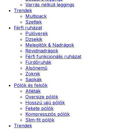
Varrás nélküli leggings
Trendek
Multipack
Szettek
Férfi ruházat
Pulóverek
Dzsekik
Melegítők & Nadrágok
Rövidnadrágok
Férfi funkcionális ruházat
Fürdőruhák
Alsónemű
Zoknik
Sapkák
Pólók és felsők
Atléták
Oversize pólók
Hosszú ujjú pólók
Fekete pólók
Kompressziós pólók
Slim-fit pólók
Trendek