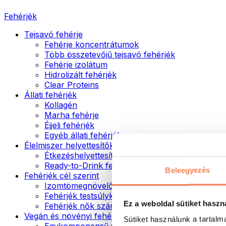
Fehérjék
Tejsavó fehérje
Fehérje koncentrátumok
Több összetevőjű tejsavó fehérjék
Fehérje izolátum
Hidrolizált fehérjék
Clear Proteins
Állati fehérjék
Kollagén
Marha fehérje
Éjjeli fehérjék
Egyéb állati fehérjék
Élelmiszer helyettesítők
Étkezéshelyettesítő porok
Ready-to-Drink fehérjeitalok
Beleegyezés
Fehérjék cél szerint
Izomtömegnövelők
Fehérjék testsúlykontroll támogatásához
Ez a weboldal sütiket haszn
Fehérjék nők számára
Vegán és növényi fehérjék
Sütiket használunk a tartal
Egykomponensű vegán fehérjék