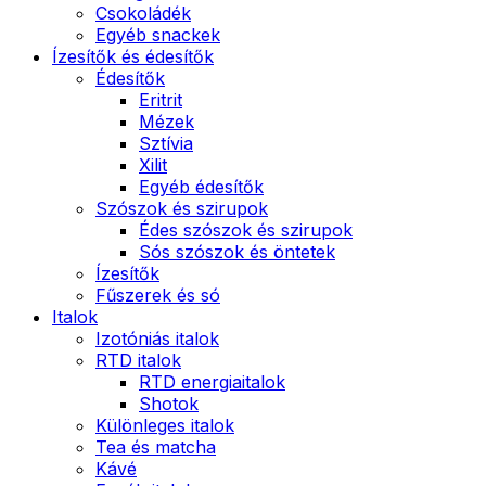
Csokoládék
Egyéb snackek
Ízesítők és édesítők
Édesítők
Eritrit
Mézek
Sztívia
Xilit
Egyéb édesítők
Szószok és szirupok
Édes szószok és szirupok
Sós szószok és öntetek
Ízesítők
Fűszerek és só
Italok
Izotóniás italok
RTD italok
RTD energiaitalok
Shotok
Különleges italok
Tea és matcha
Kávé