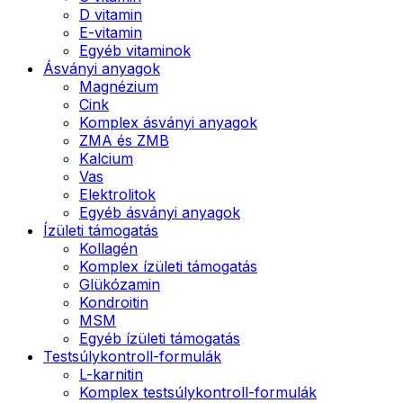
D vitamin
E-vitamin
Egyéb vitaminok
Ásványi anyagok
Magnézium
Cink
Komplex ásványi anyagok
ZMA és ZMB
Kalcium
Vas
Elektrolitok
Egyéb ásványi anyagok
Ízületi támogatás
Kollagén
Komplex ízületi támogatás
Glükózamin
Kondroitin
MSM
Egyéb ízületi támogatás
Testsúlykontroll-formulák
L-karnitin
Komplex testsúlykontroll-formulák