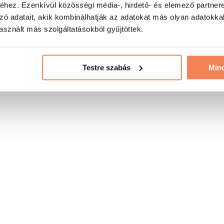
hez. Ezenkívül közösségi média-, hirdető- és elemező partner
zó adatait, akik kombinálhatják az adatokat más olyan adatokka
sznált más szolgáltatásokból gyűjtöttek.
Testre szabás
Min