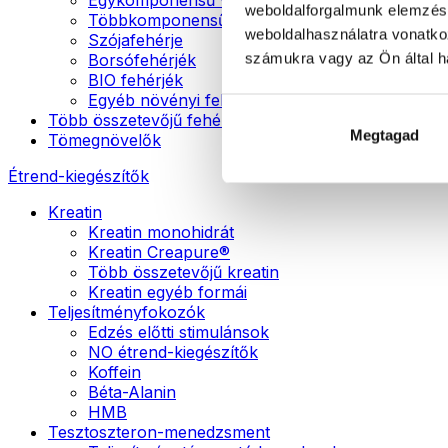
weboldalforgalmunk elemzésé
Többkomponensű vegán fehérjék
weboldalhasználatra vonatko
Szójafehérje
számukra vagy az Ön által ha
Borsófehérjék
BIO fehérjék
Egyéb növényi fehérjék
Több összetevőjű fehérje
Megtagad
Tömegnövelők
Étrend-kiegészítők
Kreatin
Kreatin monohidrát
Kreatin Creapure®
Több összetevőjű kreatin
Kreatin egyéb formái
Teljesítményfokozók
Edzés előtti stimulánsok
NO étrend-kiegészítők
Koffein
Béta-Alanin
HMB
Tesztoszteron-menedzsment