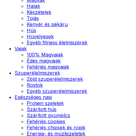
Halak
Készételek
Tojás
Kenyér és pékáru
Hús
Hüvelyesek
Egyéb fitness élelmiszerek
Vajak
100% Magvajak
Édes magvajak
Fehérjés magvajak
Szuperélelmiszerek
Zöld szuperélelmiszerek
Rostok
Egyéb szuperélelmiszerek
Egészséges nasi
Protein szeletek
Szárított hús
Szárított gyümölcs
Fehérjés cookies
Fehérjés chipsek és ropik
Energia- és müzliszeletek