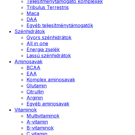
Teljesítménytámogató komplexek
Tribulus Terrestris
Maca
DAA
Egyéb teljesítménytámogatók
Szénhidrátok
Gyors szénhidrátok
All in one
Energia zselék
Lassú szénhidrátok
Aminosavak
BCAA
EAA
Komplex aminosavak
Glutamin
Citrullin
Arginin
Egyéb aminosavak
Vitaminok
Multivitaminok
A-vitamin
B-vitaminok
C vitamin