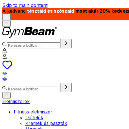
Skip to main content
A kedvenc
tésztáid és szószaid
most akár 20% kedvez
Élelmiszerek
Fitness élelmiszer
Diófélék
Krémek és paszták
Magvak