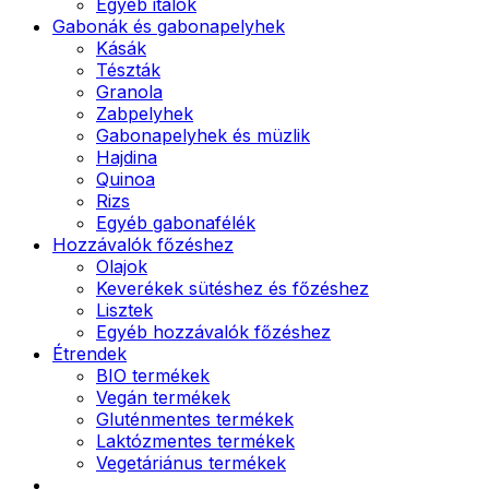
Egyéb italok
Gabonák és gabonapelyhek
Kásák
Tészták
Granola
Zabpelyhek
Gabonapelyhek és müzlik
Hajdina
Quinoa
Rizs
Egyéb gabonafélék
Hozzávalók főzéshez
Olajok
Keverékek sütéshez és főzéshez
Lisztek
Egyéb hozzávalók főzéshez
Étrendek
BIO termékek
Vegán termékek
Gluténmentes termékek
Laktózmentes termékek
Vegetáriánus termékek