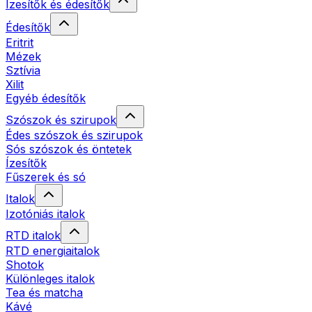
Ízesítők és édesítők
Édesítők
Eritrit
Mézek
Sztívia
Xilit
Egyéb édesítők
Szószok és szirupok
Édes szószok és szirupok
Sós szószok és öntetek
Ízesítők
Fűszerek és só
Italok
Izotóniás italok
RTD italok
RTD energiaitalok
Shotok
Különleges italok
Tea és matcha
Kávé