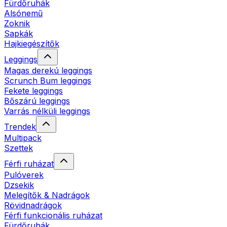
Fürdőruhák
Alsónemű
Zoknik
Sapkák
Hajkiegészítők
Leggings
Magas derekú leggings
Scrunch Bum leggings
Fekete leggings
Bőszárú leggings
Varrás nélküli leggings
Trendek
Multipack
Szettek
Férfi ruházat
Pulóverek
Dzsekik
Melegítők & Nadrágok
Rövidnadrágok
Férfi funkcionális ruházat
Fürdőruhák