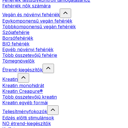
Fehérjék testsúlykontroll támogatásához
Fehérjék nők számára
Vegán és növényi fehérjék
Egykomponensű vegán fehérjék
Többkomponensű vegán fehérjék
Szójafehérje
Borsófehérjék
BIO fehérjék
Egyéb növényi fehérjék
Több összetevőjű fehérje
Tömegnövelők
Étrend-kiegészítők
Kreatin
Kreatin monohidrát
Kreatin Creapure®
Több összetevőjű kreatin
Kreatin egyéb formái
Teljesítményfokozók
Edzés előtti stimulánsok
NO étrend-kiegészítők