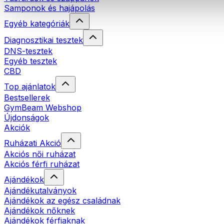
Samponok és hajápolás
Egyéb kategóriák
Diagnosztikai tesztek
DNS-tesztek
Egyéb tesztek
CBD
Top ajánlatok
Bestsellerek
GymBeam Webshop
Újdonságok
Akciók
Ruházati Akció
Akciós női ruházat
Akciós férfi ruházat
Ajándékok
Ajándékutalványok
Ajándékok az egész családnak
Ajándékok nőknek
Ajándékok férfiaknak