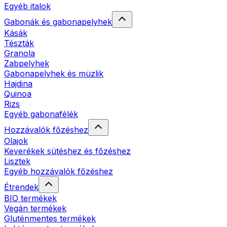
Egyéb italok
Gabonák és gabonapelyhek
Kásák
Tészták
Granola
Zabpelyhek
Gabonapelyhek és müzlik
Hajdina
Quinoa
Rizs
Egyéb gabonafélék
Hozzávalók főzéshez
Olajok
Keverékek sütéshez és főzéshez
Lisztek
Egyéb hozzávalók főzéshez
Étrendek
BIO termékek
Vegán termékek
Gluténmentes termékek