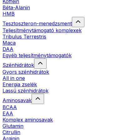
Koffein
Béta-Alanin
HMB
Tesztoszteron-menedzsment
Teljesítménytámogató komplexek
Tribulus Terrestris
Maca
DAA
Egyéb teljesítménytámogatók
Szénhidrátok
Gyors szénhidrátok
All in one
Energia zselék
Lassú szénhidrátok
Aminosavak
BCAA
EAA
Komplex aminosavak
Glutamin
Citrullin
Arginin