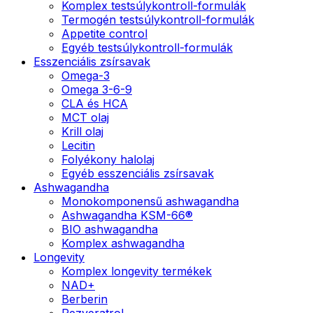
Komplex testsúlykontroll-formulák
Termogén testsúlykontroll-formulák
Appetite control
Egyéb testsúlykontroll-formulák
Esszenciális zsírsavak
Omega-3
Omega 3-6-9
CLA és HCA
MCT olaj
Krill olaj
Lecitin
Folyékony halolaj
Egyéb esszenciális zsírsavak
Ashwagandha
Monokomponensű ashwagandha
Ashwagandha KSM-66®
BIO ashwagandha
Komplex ashwagandha
Longevity
Komplex longevity termékek
NAD+
Berberin
Rezveratrol