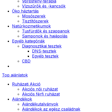
Vörösfény-terápia
Vízszűrők és -kancsók
Öko háztartás
Mosószerek
Tisztítószerek
Natúrkozmetikumok
Tusfürdők és szappanok
Samponok és hajápolás
Egyéb kategóriák
Diagnosztikai tesztek
DNS-tesztek
Egyéb tesztek
CBD
Top ajánlatok
Ruházati Akció
Akciós női ruházat
Akciós férfi ruházat
Ajándékok
Ajándékutalványok
Ajándékok az egész családnak