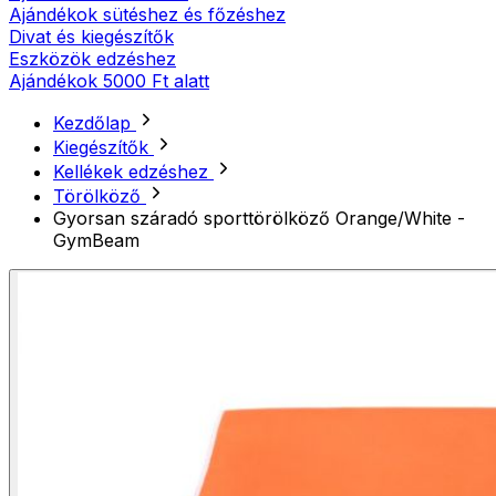
Ajándékok sütéshez és főzéshez
Divat és kiegészítők
Eszközök edzéshez
Ajándékok 5000 Ft alatt
Kezdőlap
Kiegészítők
Kellékek edzéshez
Törölköző
Gyorsan száradó sporttörölköző Orange/White -
GymBeam