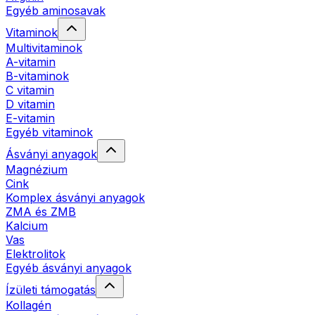
Egyéb aminosavak
Vitaminok
Multivitaminok
A-vitamin
B-vitaminok
C vitamin
D vitamin
E-vitamin
Egyéb vitaminok
Ásványi anyagok
Magnézium
Cink
Komplex ásványi anyagok
ZMA és ZMB
Kalcium
Vas
Elektrolitok
Egyéb ásványi anyagok
Ízületi támogatás
Kollagén