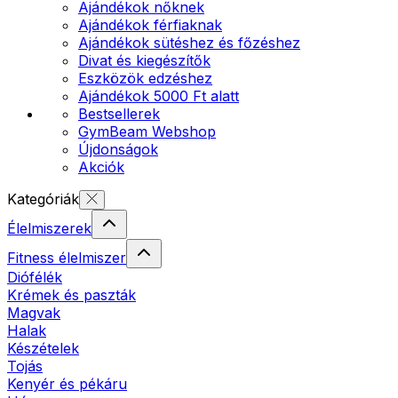
Ajándékok nőknek
Ajándékok férfiaknak
Ajándékok sütéshez és főzéshez
Divat és kiegészítők
Eszközök edzéshez
Ajándékok 5000 Ft alatt
Bestsellerek
GymBeam Webshop
Újdonságok
Akciók
Kategóriák
Élelmiszerek
Fitness élelmiszer
Diófélék
Krémek és paszták
Magvak
Halak
Készételek
Tojás
Kenyér és pékáru