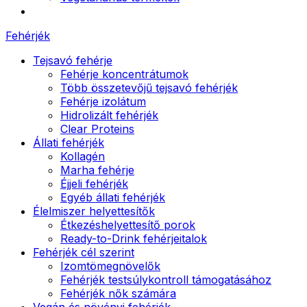
Fehérjék
Tejsavó fehérje
Fehérje koncentrátumok
Több összetevőjű tejsavó fehérjék
Fehérje izolátum
Hidrolizált fehérjék
Clear Proteins
Állati fehérjék
Kollagén
Marha fehérje
Éjjeli fehérjék
Egyéb állati fehérjék
Élelmiszer helyettesítők
Étkezéshelyettesítő porok
Ready-to-Drink fehérjeitalok
Fehérjék cél szerint
Izomtömegnövelők
Fehérjék testsúlykontroll támogatásához
Fehérjék nők számára
Vegán és növényi fehérjék