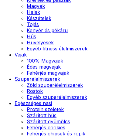
Magvak
Halak
Készételek
Tojás
Kenyér és pékáru
Hús
Hüvelyesek
Egyéb fitness élelmiszerek
Vajak
100% Magvajak
Édes magvajak
Fehérjés magvajak
Szuperélelmiszerek
Zöld szuperélelmiszerek
Rostok
Egyéb szuperélelmiszerek
Egészséges nasi
Protein szeletek
Szárított hús
Szárított gyümölcs
Fehérjés cookies
Fehérjés chipsek és ropik