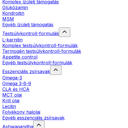
Komplex ízületi támogatás
Glükózamin
Kondroitin
MSM
Egyéb ízületi támogatás
Testsúlykontroll-formulák
L-karnitin
Komplex testsúlykontroll-formulák
Termogén testsúlykontroll-formulák
Appetite control
Egyéb testsúlykontroll-formulák
Esszenciális zsírsavak
Omega-3
Omega 3-6-9
CLA és HCA
MCT olaj
Krill olaj
Lecitin
Folyékony halolaj
Egyéb esszenciális zsírsavak
Ashwagandha