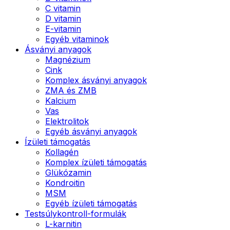
C vitamin
D vitamin
E-vitamin
Egyéb vitaminok
Ásványi anyagok
Magnézium
Cink
Komplex ásványi anyagok
ZMA és ZMB
Kalcium
Vas
Elektrolitok
Egyéb ásványi anyagok
Ízületi támogatás
Kollagén
Komplex ízületi támogatás
Glükózamin
Kondroitin
MSM
Egyéb ízületi támogatás
Testsúlykontroll-formulák
L-karnitin