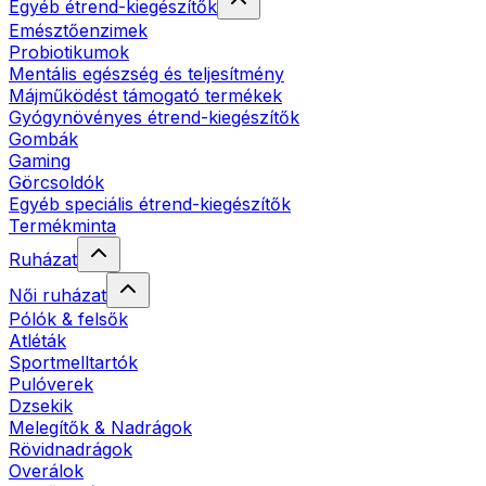
Egyéb étrend-kiegészítők
Emésztőenzimek
Probiotikumok
Mentális egészség és teljesítmény
Májműködést támogató termékek
Gyógynövényes étrend-kiegészítők
Gombák
Gaming
Görcsoldók
Egyéb speciális étrend-kiegészítők
Termékminta
Ruházat
Női ruházat
Pólók & felsők
Atléták
Sportmelltartók
Pulóverek
Dzsekik
Melegítők & Nadrágok
Rövidnadrágok
Overálok