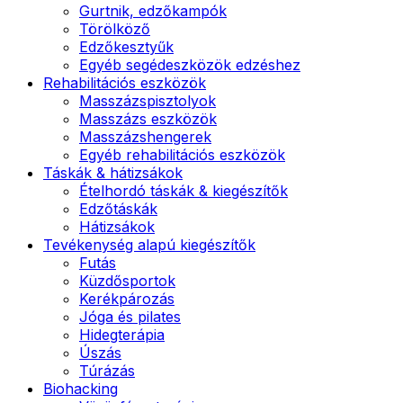
Gurtnik, edzőkampók
Törölköző
Edzőkesztyűk
Egyéb segédeszközök edzéshez
Rehabilitációs eszközök
Masszázspisztolyok
Masszázs eszközök
Masszázshengerek
Egyéb rehabilitációs eszközök
Táskák & hátizsákok
Ételhordó táskák & kiegészítők
Edzőtáskák
Hátizsákok
Tevékenység alapú kiegészítők
Futás
Küzdősportok
Kerékpározás
Jóga és pilates
Hidegterápia
Úszás
Túrázás
Biohacking