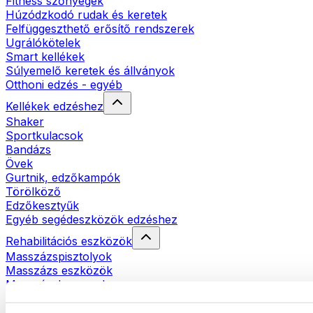
Fitness szőnyegek
Húzódzkodó rudak és keretek
Felfüggeszthető erősítő rendszerek
Ugrálókötelek
Smart kellékek
Súlyemelő keretek és állványok
Otthoni edzés - egyéb
Kellékek edzéshez
Shaker
Sportkulacsok
Bandázs
Övek
Gurtnik, edzőkampók
Törölköző
Edzőkesztyűk
Egyéb segédeszközök edzéshez
Rehabilitációs eszközök
Masszázspisztolyok
Masszázs eszközök
Masszázshengerek
Egyéb rehabilitációs eszközök