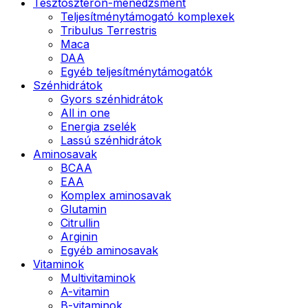
Tesztoszteron-menedzsment
Teljesítménytámogató komplexek
Tribulus Terrestris
Maca
DAA
Egyéb teljesítménytámogatók
Szénhidrátok
Gyors szénhidrátok
All in one
Energia zselék
Lassú szénhidrátok
Aminosavak
BCAA
EAA
Komplex aminosavak
Glutamin
Citrullin
Arginin
Egyéb aminosavak
Vitaminok
Multivitaminok
A-vitamin
B-vitaminok