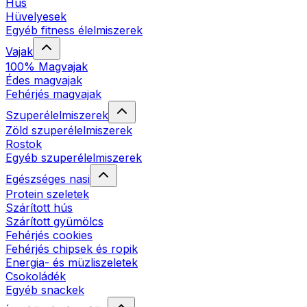
Hús
Hüvelyesek
Egyéb fitness élelmiszerek
Vajak
100% Magvajak
Édes magvajak
Fehérjés magvajak
Szuperélelmiszerek
Zöld szuperélelmiszerek
Rostok
Egyéb szuperélelmiszerek
Egészséges nasi
Protein szeletek
Szárított hús
Szárított gyümölcs
Fehérjés cookies
Fehérjés chipsek és ropik
Energia- és müzliszeletek
Csokoládék
Egyéb snackek