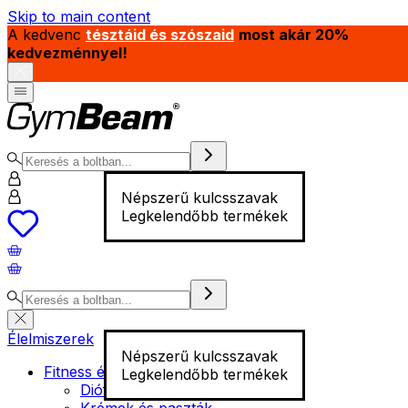
Skip to main content
A kedvenc
tésztáid és szószaid
most akár 20%
kedvezménnyel!
Népszerű kulcsszavak
Legkelendőbb termékek
Élelmiszerek
Népszerű kulcsszavak
Fitness élelmiszer
Legkelendőbb termékek
Diófélék
Krémek és paszták