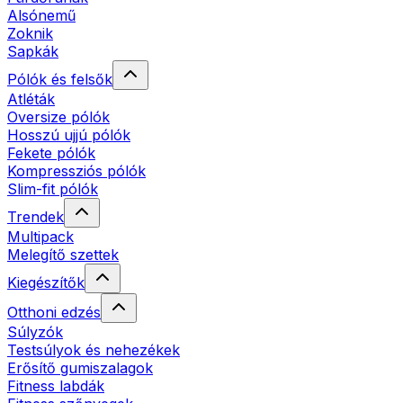
Alsónemű
Zoknik
Sapkák
Pólók és felsők
Atléták
Oversize pólók
Hosszú ujjú pólók
Fekete pólók
Kompressziós pólók
Slim-fit pólók
Trendek
Multipack
Melegítő szettek
Kiegészítők
Otthoni edzés
Súlyzók
Testsúlyok és nehezékek
Erősítő gumiszalagok
Fitness labdák