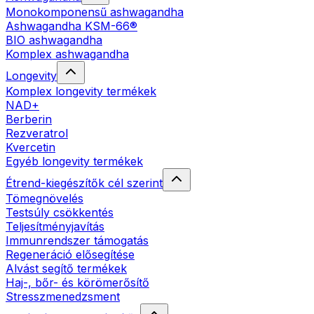
Monokomponensű ashwagandha
Ashwagandha KSM-66®
BIO ashwagandha
Komplex ashwagandha
Longevity
Komplex longevity termékek
NAD+
Berberin
Rezveratrol
Kvercetin
Egyéb longevity termékek
Étrend-kiegészítők cél szerint
Tömegnövelés
Testsúly csökkentés
Teljesítményjavítás
Immunrendszer támogatás
Regeneráció elősegítése
Alvást segítő termékek
Haj-, bőr- és körömerősítő
Stresszmenedzsment