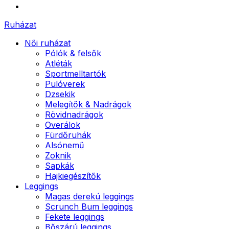
Ruházat
Női ruházat
Pólók & felsők
Atléták
Sportmelltartók
Pulóverek
Dzsekik
Melegítők & Nadrágok
Rövidnadrágok
Overálok
Fürdőruhák
Alsónemű
Zoknik
Sapkák
Hajkiegészítők
Leggings
Magas derekú leggings
Scrunch Bum leggings
Fekete leggings
Bőszárú leggings