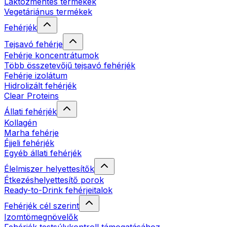
Laktózmentes termékek
Vegetáriánus termékek
Fehérjék
Tejsavó fehérje
Fehérje koncentrátumok
Több összetevőjű tejsavó fehérjék
Fehérje izolátum
Hidrolizált fehérjék
Clear Proteins
Állati fehérjék
Kollagén
Marha fehérje
Éjjeli fehérjék
Egyéb állati fehérjék
Élelmiszer helyettesítők
Étkezéshelyettesítő porok
Ready-to-Drink fehérjeitalok
Fehérjék cél szerint
Izomtömegnövelők