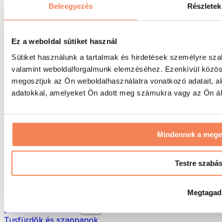
Táskák & hátizsákok
Beleegyezés
Részletek
Ételhordó táskák & kiegészítők
Edzőtáskák
Hátizsákok
Ez a weboldal sütiket használ
Tevékenység alapú kiegészítők
Sütiket használunk a tartalmak és hirdetések személyre sza
Futás
valamint weboldalforgalmunk elemzéséhez. Ezenkívül közöss
Küzdősportok
megosztjuk az Ön weboldalhasználatra vonatkozó adatait, a
Kerékpározás
Jóga és pilates
adatokkal, amelyeket Ön adott meg számukra vagy az Ön álta
Hidegterápia
Úszás
Túrázás
Mindennek a meg
Biohacking
Vörösfény-terápia
Vízszűrők és -kancsók
Testre szabá
Öko háztartás
Mosószerek
Megtagad
Tisztítószerek
Natúrkozmetikumok
Tusfürdők és szappanok