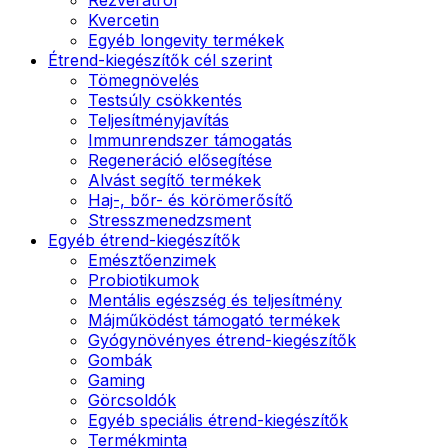
Kvercetin
Egyéb longevity termékek
Étrend-kiegészítők cél szerint
Tömegnövelés
Testsúly csökkentés
Teljesítményjavítás
Immunrendszer támogatás
Regeneráció elősegítése
Alvást segítő termékek
Haj-, bőr- és körömerősítő
Stresszmenedzsment
Egyéb étrend-kiegészítők
Emésztőenzimek
Probiotikumok
Mentális egészség és teljesítmény
Májműködést támogató termékek
Gyógynövényes étrend-kiegészítők
Gombák
Gaming
Görcsoldók
Egyéb speciális étrend-kiegészítők
Termékminta