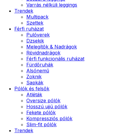
Varrás nélküli leggings
Trendek
Multipack
Szettek
Férfi ruházat
Pulóverek
Dzsekik
Melegítők & Nadrágok
Rövidnadrágok
Férfi funkcionális ruházat
Fürdőruhák
Alsónemű
Zoknik
Sapkák
Pólók és felsők
Atléták
Oversize pólók
Hosszú ujjú pólók
Fekete pólók
Kompressziós pólók
Slim-fit pólók
Trendek