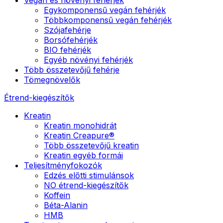
Egykomponensű vegán fehérjék
Többkomponensű vegán fehérjék
Szójafehérje
Borsófehérjék
BIO fehérjék
Egyéb növényi fehérjék
Több összetevőjű fehérje
Tömegnövelők
Étrend-kiegészítők
Kreatin
Kreatin monohidrát
Kreatin Creapure®
Több összetevőjű kreatin
Kreatin egyéb formái
Teljesítményfokozók
Edzés előtti stimulánsok
NO étrend-kiegészítők
Koffein
Béta-Alanin
HMB