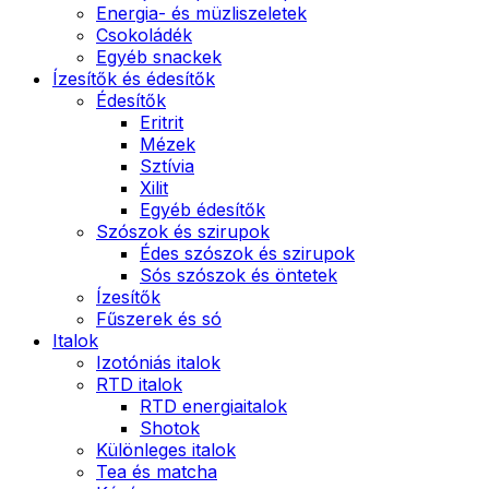
Energia- és müzliszeletek
Csokoládék
Egyéb snackek
Ízesítők és édesítők
Édesítők
Eritrit
Mézek
Sztívia
Xilit
Egyéb édesítők
Szószok és szirupok
Édes szószok és szirupok
Sós szószok és öntetek
Ízesítők
Fűszerek és só
Italok
Izotóniás italok
RTD italok
RTD energiaitalok
Shotok
Különleges italok
Tea és matcha