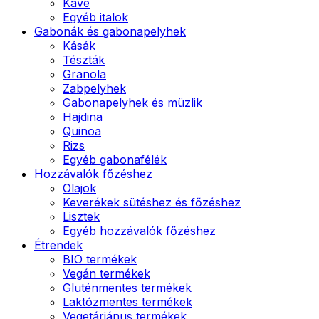
Kávé
Egyéb italok
Gabonák és gabonapelyhek
Kásák
Tészták
Granola
Zabpelyhek
Gabonapelyhek és müzlik
Hajdina
Quinoa
Rizs
Egyéb gabonafélék
Hozzávalók főzéshez
Olajok
Keverékek sütéshez és főzéshez
Lisztek
Egyéb hozzávalók főzéshez
Étrendek
BIO termékek
Vegán termékek
Gluténmentes termékek
Laktózmentes termékek
Vegetáriánus termékek