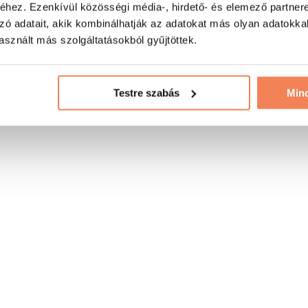
hez. Ezenkívül közösségi média-, hirdető- és elemező partner
zó adatait, akik kombinálhatják az adatokat más olyan adatokka
sznált más szolgáltatásokból gyűjtöttek.
Testre szabás
Min