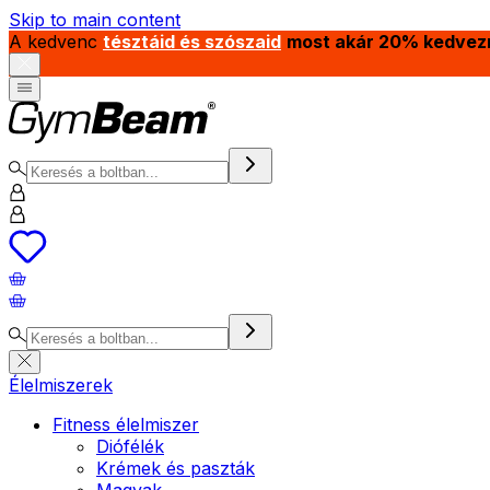
Skip to main content
A kedvenc
tésztáid és szószaid
most akár 20% kedvez
Élelmiszerek
Fitness élelmiszer
Diófélék
Krémek és paszták
Magvak