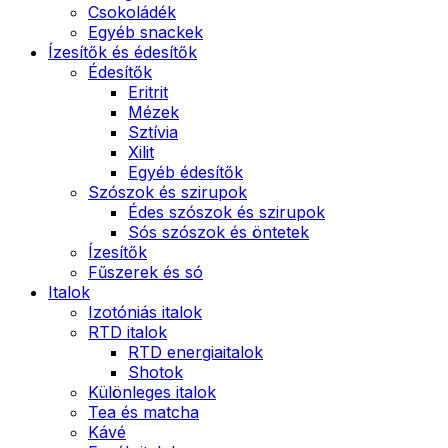
Csokoládék
Egyéb snackek
Ízesítők és édesítők
Édesítők
Eritrit
Mézek
Sztívia
Xilit
Egyéb édesítők
Szószok és szirupok
Édes szószok és szirupok
Sós szószok és öntetek
Ízesítők
Fűszerek és só
Italok
Izotóniás italok
RTD italok
RTD energiaitalok
Shotok
Különleges italok
Tea és matcha
Kávé