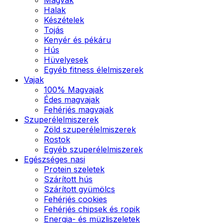
Halak
Készételek
Tojás
Kenyér és pékáru
Hús
Hüvelyesek
Egyéb fitness élelmiszerek
Vajak
100% Magvajak
Édes magvajak
Fehérjés magvajak
Szuperélelmiszerek
Zöld szuperélelmiszerek
Rostok
Egyéb szuperélelmiszerek
Egészséges nasi
Protein szeletek
Szárított hús
Szárított gyümölcs
Fehérjés cookies
Fehérjés chipsek és ropik
Energia- és müzliszeletek