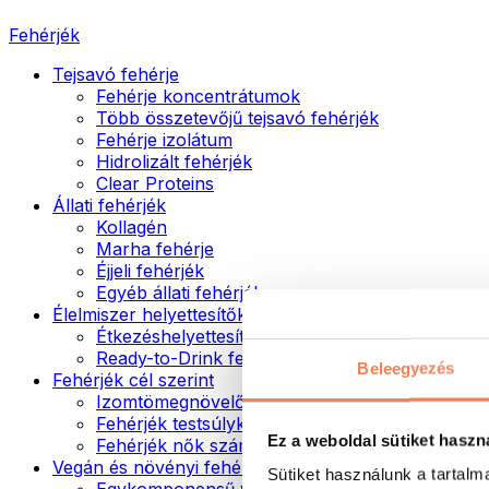
Fehérjék
Tejsavó fehérje
Fehérje koncentrátumok
Több összetevőjű tejsavó fehérjék
Fehérje izolátum
Hidrolizált fehérjék
Clear Proteins
Állati fehérjék
Kollagén
Marha fehérje
Éjjeli fehérjék
Egyéb állati fehérjék
Élelmiszer helyettesítők
Étkezéshelyettesítő porok
Ready-to-Drink fehérjeitalok
Beleegyezés
Fehérjék cél szerint
Izomtömegnövelők
Fehérjék testsúlykontroll támogatásához
Ez a weboldal sütiket haszn
Fehérjék nők számára
Vegán és növényi fehérjék
Sütiket használunk a tartal
Egykomponensű vegán fehérjék