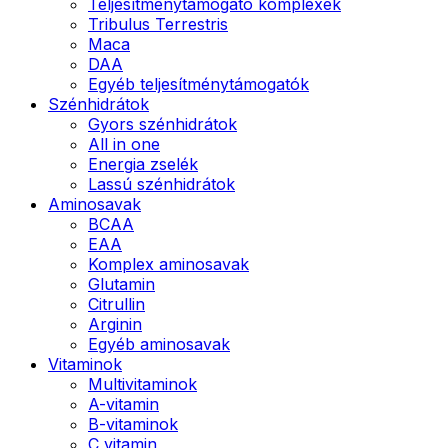
Teljesítménytámogató komplexek
Tribulus Terrestris
Maca
DAA
Egyéb teljesítménytámogatók
Szénhidrátok
Gyors szénhidrátok
All in one
Energia zselék
Lassú szénhidrátok
Aminosavak
BCAA
EAA
Komplex aminosavak
Glutamin
Citrullin
Arginin
Egyéb aminosavak
Vitaminok
Multivitaminok
A-vitamin
B-vitaminok
C vitamin