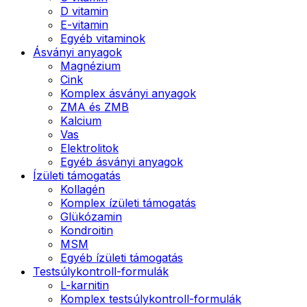
D vitamin
E-vitamin
Egyéb vitaminok
Ásványi anyagok
Magnézium
Cink
Komplex ásványi anyagok
ZMA és ZMB
Kalcium
Vas
Elektrolitok
Egyéb ásványi anyagok
Ízületi támogatás
Kollagén
Komplex ízületi támogatás
Glükózamin
Kondroitin
MSM
Egyéb ízületi támogatás
Testsúlykontroll-formulák
L-karnitin
Komplex testsúlykontroll-formulák