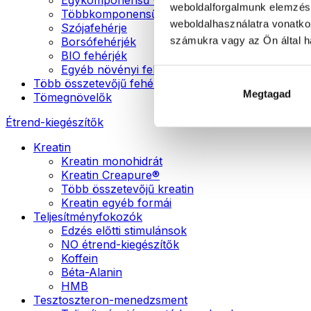
weboldalforgalmunk elemzésé
Többkomponensű vegán fehérjék
weboldalhasználatra vonatko
Szójafehérje
számukra vagy az Ön által ha
Borsófehérjék
BIO fehérjék
Egyéb növényi fehérjék
Több összetevőjű fehérje
Megtagad
Tömegnövelők
Étrend-kiegészítők
Kreatin
Kreatin monohidrát
Kreatin Creapure®
Több összetevőjű kreatin
Kreatin egyéb formái
Teljesítményfokozók
Edzés előtti stimulánsok
NO étrend-kiegészítők
Koffein
Béta-Alanin
HMB
Tesztoszteron-menedzsment