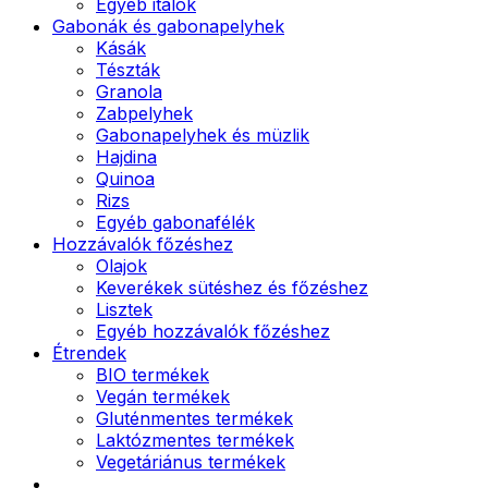
Egyéb italok
Gabonák és gabonapelyhek
Kásák
Tészták
Granola
Zabpelyhek
Gabonapelyhek és müzlik
Hajdina
Quinoa
Rizs
Egyéb gabonafélék
Hozzávalók főzéshez
Olajok
Keverékek sütéshez és főzéshez
Lisztek
Egyéb hozzávalók főzéshez
Étrendek
BIO termékek
Vegán termékek
Gluténmentes termékek
Laktózmentes termékek
Vegetáriánus termékek