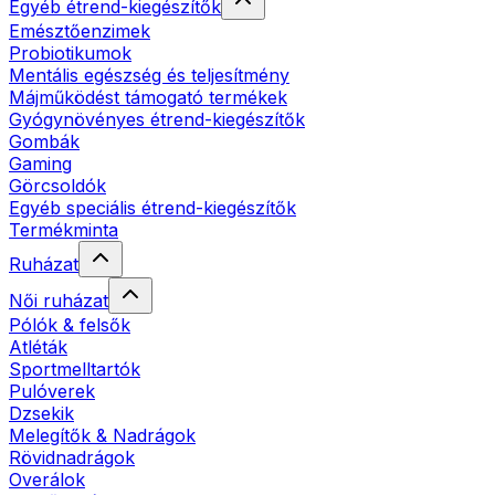
Egyéb étrend-kiegészítők
Emésztőenzimek
Probiotikumok
Mentális egészség és teljesítmény
Májműködést támogató termékek
Gyógynövényes étrend-kiegészítők
Gombák
Gaming
Görcsoldók
Egyéb speciális étrend-kiegészítők
Termékminta
Ruházat
Női ruházat
Pólók & felsők
Atléták
Sportmelltartók
Pulóverek
Dzsekik
Melegítők & Nadrágok
Rövidnadrágok
Overálok