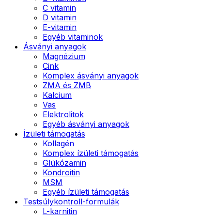
C vitamin
D vitamin
E-vitamin
Egyéb vitaminok
Ásványi anyagok
Magnézium
Cink
Komplex ásványi anyagok
ZMA és ZMB
Kalcium
Vas
Elektrolitok
Egyéb ásványi anyagok
Ízületi támogatás
Kollagén
Komplex ízületi támogatás
Glükózamin
Kondroitin
MSM
Egyéb ízületi támogatás
Testsúlykontroll-formulák
L-karnitin