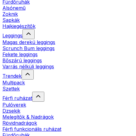
Fürdőruhák
Alsónemű
Zoknik
Sapkák
Hajkiegészítők
Leggings
Magas derekú leggings
Scrunch Bum leggings
Fekete leggings
Bőszárú leggings
Varrás nélküli leggings
Trendek
Multipack
Szettek
Férfi ruházat
Pulóverek
Dzsekik
Melegítők & Nadrágok
Rövidnadrágok
Férfi funkcionális ruházat
Fürdőruhák