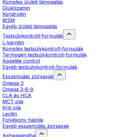
Komplex ízületi támogatás
Glükózamin
Kondroitin
MSM
Egyéb ízületi támogatás
Testsúlykontroll-formulák
L-karnitin
Komplex testsúlykontroll-formulák
Termogén testsúlykontroll-formulák
Appetite control
Egyéb testsúlykontroll-formulák
Esszenciális zsírsavak
Omega-3
Omega 3-6-9
CLA és HCA
MCT olaj
Krill olaj
Lecitin
Folyékony halolaj
Egyéb esszenciális zsírsavak
Ashwagandha