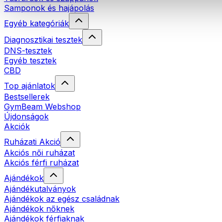
Samponok és hajápolás
Egyéb kategóriák
Diagnosztikai tesztek
DNS-tesztek
Egyéb tesztek
CBD
Top ajánlatok
Bestsellerek
GymBeam Webshop
Újdonságok
Akciók
Ruházati Akció
Akciós női ruházat
Akciós férfi ruházat
Ajándékok
Ajándékutalványok
Ajándékok az egész családnak
Ajándékok nőknek
Ajándékok férfiaknak