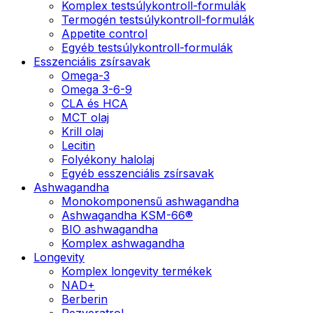
Komplex testsúlykontroll-formulák
Termogén testsúlykontroll-formulák
Appetite control
Egyéb testsúlykontroll-formulák
Esszenciális zsírsavak
Omega-3
Omega 3-6-9
CLA és HCA
MCT olaj
Krill olaj
Lecitin
Folyékony halolaj
Egyéb esszenciális zsírsavak
Ashwagandha
Monokomponensű ashwagandha
Ashwagandha KSM-66®
BIO ashwagandha
Komplex ashwagandha
Longevity
Komplex longevity termékek
NAD+
Berberin
Rezveratrol