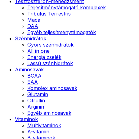
Tesztoszteron-menedzsment
Teljesítménytámogató komplexek
Tribulus Terrestris
Maca
DAA
Egyéb teljesítménytámogatók
Szénhidrátok
Gyors szénhidrátok
All in one
Energia zselék
Lassú szénhidrátok
Aminosavak
BCAA
EAA
Komplex aminosavak
Glutamin
Citrullin
Arginin
Egyéb aminosavak
Vitaminok
Multivitaminok
A-vitamin
B-vitaminok