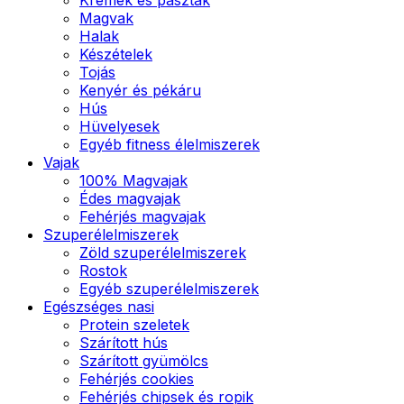
Magvak
Halak
Készételek
Tojás
Kenyér és pékáru
Hús
Hüvelyesek
Egyéb fitness élelmiszerek
Vajak
100% Magvajak
Édes magvajak
Fehérjés magvajak
Szuperélelmiszerek
Zöld szuperélelmiszerek
Rostok
Egyéb szuperélelmiszerek
Egészséges nasi
Protein szeletek
Szárított hús
Szárított gyümölcs
Fehérjés cookies
Fehérjés chipsek és ropik