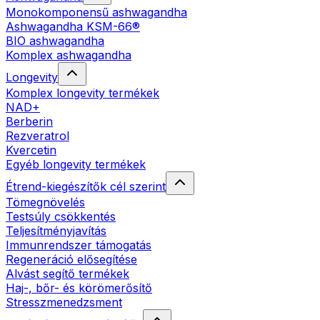
Monokomponensű ashwagandha
Ashwagandha KSM-66®
BIO ashwagandha
Komplex ashwagandha
Longevity
Komplex longevity termékek
NAD+
Berberin
Rezveratrol
Kvercetin
Egyéb longevity termékek
Étrend-kiegészítők cél szerint
Tömegnövelés
Testsúly csökkentés
Teljesítményjavítás
Immunrendszer támogatás
Regeneráció elősegítése
Alvást segítő termékek
Haj-, bőr- és körömerősítő
Stresszmenedzsment