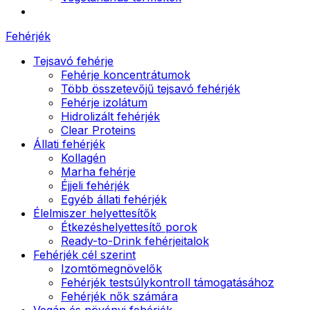
Fehérjék
Tejsavó fehérje
Fehérje koncentrátumok
Több összetevőjű tejsavó fehérjék
Fehérje izolátum
Hidrolizált fehérjék
Clear Proteins
Állati fehérjék
Kollagén
Marha fehérje
Éjjeli fehérjék
Egyéb állati fehérjék
Élelmiszer helyettesítők
Étkezéshelyettesítő porok
Ready-to-Drink fehérjeitalok
Fehérjék cél szerint
Izomtömegnövelők
Fehérjék testsúlykontroll támogatásához
Fehérjék nők számára
Vegán és növényi fehérjék