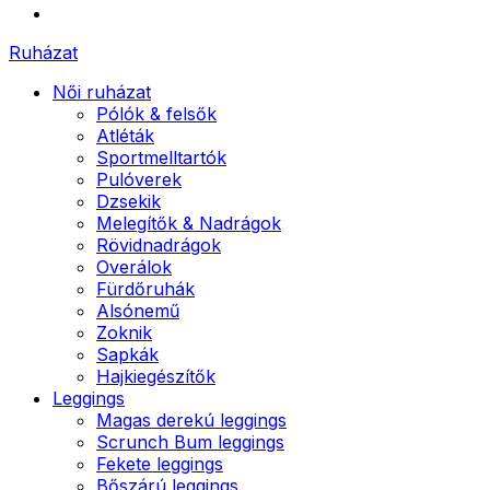
Ruházat
Női ruházat
Pólók & felsők
Atléták
Sportmelltartók
Pulóverek
Dzsekik
Melegítők & Nadrágok
Rövidnadrágok
Overálok
Fürdőruhák
Alsónemű
Zoknik
Sapkák
Hajkiegészítők
Leggings
Magas derekú leggings
Scrunch Bum leggings
Fekete leggings
Bőszárú leggings