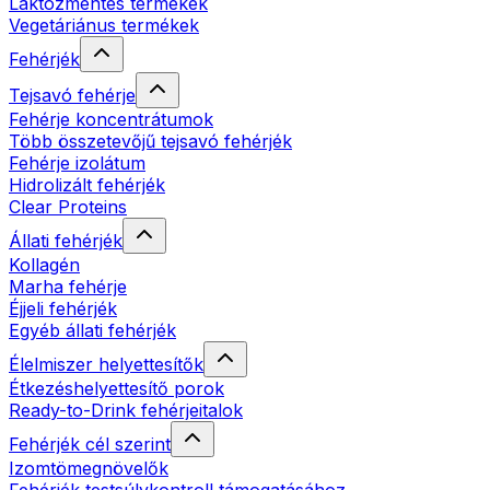
Laktózmentes termékek
Vegetáriánus termékek
Fehérjék
Tejsavó fehérje
Fehérje koncentrátumok
Több összetevőjű tejsavó fehérjék
Fehérje izolátum
Hidrolizált fehérjék
Clear Proteins
Állati fehérjék
Kollagén
Marha fehérje
Éjjeli fehérjék
Egyéb állati fehérjék
Élelmiszer helyettesítők
Étkezéshelyettesítő porok
Ready-to-Drink fehérjeitalok
Fehérjék cél szerint
Izomtömegnövelők