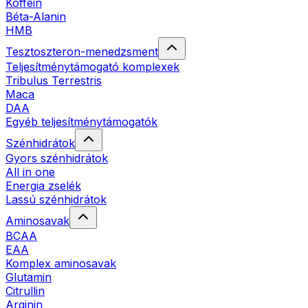
Koffein
Béta-Alanin
HMB
Tesztoszteron-menedzsment
Teljesítménytámogató komplexek
Tribulus Terrestris
Maca
DAA
Egyéb teljesítménytámogatók
Szénhidrátok
Gyors szénhidrátok
All in one
Energia zselék
Lassú szénhidrátok
Aminosavak
BCAA
EAA
Komplex aminosavak
Glutamin
Citrullin
Arginin