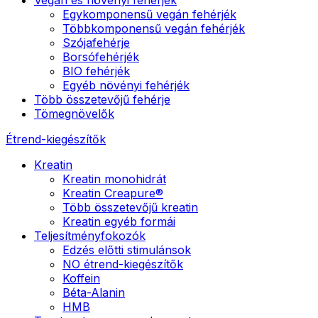
Egykomponensű vegán fehérjék
Többkomponensű vegán fehérjék
Szójafehérje
Borsófehérjék
BIO fehérjék
Egyéb növényi fehérjék
Több összetevőjű fehérje
Tömegnövelők
Étrend-kiegészítők
Kreatin
Kreatin monohidrát
Kreatin Creapure®
Több összetevőjű kreatin
Kreatin egyéb formái
Teljesítményfokozók
Edzés előtti stimulánsok
NO étrend-kiegészítők
Koffein
Béta-Alanin
HMB