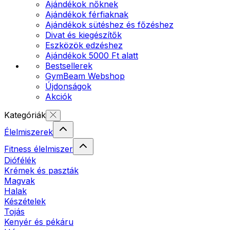
Ajándékok nőknek
Ajándékok férfiaknak
Ajándékok sütéshez és főzéshez
Divat és kiegészítők
Eszközök edzéshez
Ajándékok 5000 Ft alatt
Bestsellerek
GymBeam Webshop
Újdonságok
Akciók
Kategóriák
Élelmiszerek
Fitness élelmiszer
Diófélék
Krémek és paszták
Magvak
Halak
Készételek
Tojás
Kenyér és pékáru