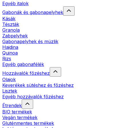
Egyéb italok
Gabonák és gabonapelyhek
Kásák
Tészták
Granola
Zabpelyhek
Gabonapelyhek és müzlik
Hajdina
Quinoa
Rizs
Egyéb gabonafélék
Hozzávalók főzéshez
Olajok
Keverékek sütéshez és főzéshez
Lisztek
Egyéb hozzávalók főzéshez
Étrendek
BIO termékek
Vegán termékek
Gluténmentes termékek