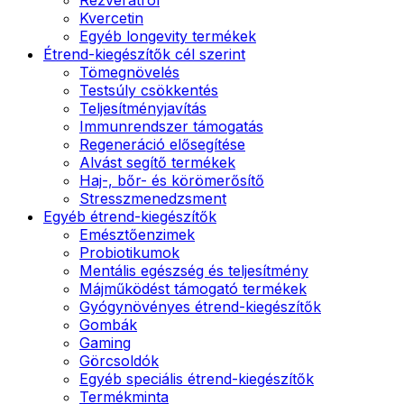
Kvercetin
Egyéb longevity termékek
Étrend-kiegészítők cél szerint
Tömegnövelés
Testsúly csökkentés
Teljesítményjavítás
Immunrendszer támogatás
Regeneráció elősegítése
Alvást segítő termékek
Haj-, bőr- és körömerősítő
Stresszmenedzsment
Egyéb étrend-kiegészítők
Emésztőenzimek
Probiotikumok
Mentális egészség és teljesítmény
Májműködést támogató termékek
Gyógynövényes étrend-kiegészítők
Gombák
Gaming
Görcsoldók
Egyéb speciális étrend-kiegészítők
Termékminta