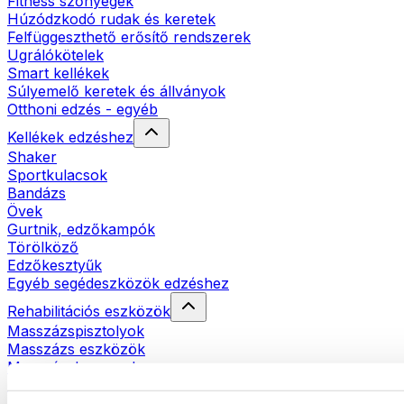
Fitness szőnyegek
Húzódzkodó rudak és keretek
Felfüggeszthető erősítő rendszerek
Ugrálókötelek
Smart kellékek
Súlyemelő keretek és állványok
Otthoni edzés - egyéb
Kellékek edzéshez
Shaker
Sportkulacsok
Bandázs
Övek
Gurtnik, edzőkampók
Törölköző
Edzőkesztyűk
Egyéb segédeszközök edzéshez
Rehabilitációs eszközök
Masszázspisztolyok
Masszázs eszközök
Masszázshengerek
Egyéb rehabilitációs eszközök