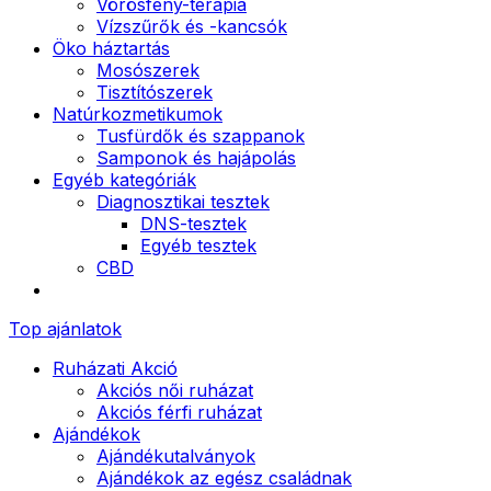
Vörösfény-terápia
Vízszűrők és -kancsók
Öko háztartás
Mosószerek
Tisztítószerek
Natúrkozmetikumok
Tusfürdők és szappanok
Samponok és hajápolás
Egyéb kategóriák
Diagnosztikai tesztek
DNS-tesztek
Egyéb tesztek
CBD
Top ajánlatok
Ruházati Akció
Akciós női ruházat
Akciós férfi ruházat
Ajándékok
Ajándékutalványok
Ajándékok az egész családnak