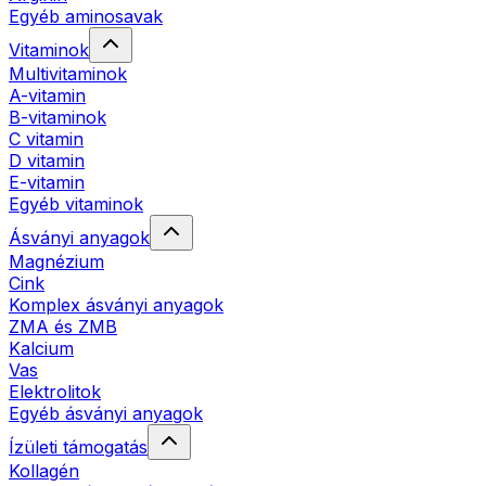
Egyéb aminosavak
Vitaminok
Multivitaminok
A-vitamin
B-vitaminok
C vitamin
D vitamin
E-vitamin
Egyéb vitaminok
Ásványi anyagok
Magnézium
Cink
Komplex ásványi anyagok
ZMA és ZMB
Kalcium
Vas
Elektrolitok
Egyéb ásványi anyagok
Ízületi támogatás
Kollagén