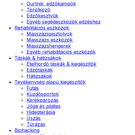
Gurtnik, edzőkampók
Törölköző
Edzőkesztyűk
Egyéb segédeszközök edzéshez
Rehabilitációs eszközök
Masszázspisztolyok
Masszázs eszközök
Masszázshengerek
Egyéb rehabilitációs eszközök
Táskák & hátizsákok
Ételhordó táskák & kiegészítők
Edzőtáskák
Hátizsákok
Tevékenység alapú kiegészítők
Futás
Küzdősportok
Kerékpározás
Jóga és pilates
Hidegterápia
Úszás
Túrázás
Biohacking