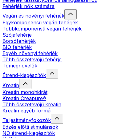
Fehérjék testsúlykontroll támogatásához
Fehérjék nők számára
Vegán és növényi fehérjék
Egykomponensű vegán fehérjék
Többkomponensű vegán fehérjék
Szójafehérje
Borsófehérjék
BIO fehérjék
Egyéb növényi fehérjék
Több összetevőjű fehérje
Tömegnövelők
Étrend-kiegészítők
Kreatin
Kreatin monohidrát
Kreatin Creapure®
Több összetevőjű kreatin
Kreatin egyéb formái
Teljesítményfokozók
Edzés előtti stimulánsok
NO étrend-kiegészítők