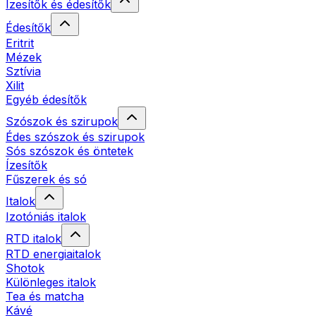
Ízesítők és édesítők
Édesítők
Eritrit
Mézek
Sztívia
Xilit
Egyéb édesítők
Szószok és szirupok
Édes szószok és szirupok
Sós szószok és öntetek
Ízesítők
Fűszerek és só
Italok
Izotóniás italok
RTD italok
RTD energiaitalok
Shotok
Különleges italok
Tea és matcha
Kávé