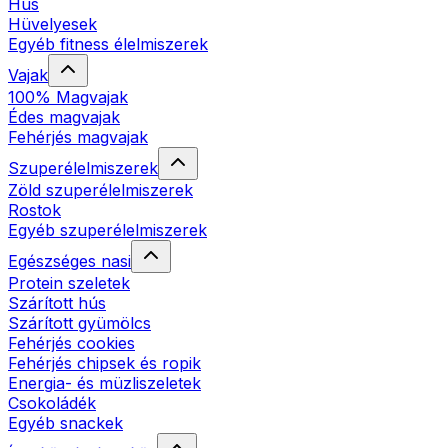
Hús
Hüvelyesek
Egyéb fitness élelmiszerek
Vajak
100% Magvajak
Édes magvajak
Fehérjés magvajak
Szuperélelmiszerek
Zöld szuperélelmiszerek
Rostok
Egyéb szuperélelmiszerek
Egészséges nasi
Protein szeletek
Szárított hús
Szárított gyümölcs
Fehérjés cookies
Fehérjés chipsek és ropik
Energia- és müzliszeletek
Csokoládék
Egyéb snackek