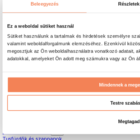
Táskák & hátizsákok
Beleegyezés
Részletek
Ételhordó táskák & kiegészítők
Edzőtáskák
Hátizsákok
Ez a weboldal sütiket használ
Tevékenység alapú kiegészítők
Sütiket használunk a tartalmak és hirdetések személyre sza
Futás
valamint weboldalforgalmunk elemzéséhez. Ezenkívül közöss
Küzdősportok
megosztjuk az Ön weboldalhasználatra vonatkozó adatait, a
Kerékpározás
Jóga és pilates
adatokkal, amelyeket Ön adott meg számukra vagy az Ön álta
Hidegterápia
Úszás
Túrázás
Mindennek a meg
Biohacking
Vörösfény-terápia
Vízszűrők és -kancsók
Testre szabá
Öko háztartás
Mosószerek
Megtagad
Tisztítószerek
Natúrkozmetikumok
Tusfürdők és szappanok