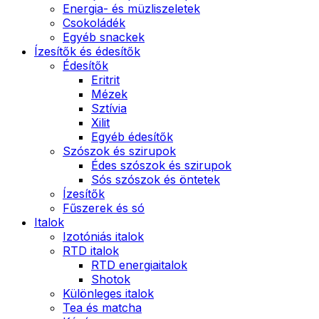
Energia- és müzliszeletek
Csokoládék
Egyéb snackek
Ízesítők és édesítők
Édesítők
Eritrit
Mézek
Sztívia
Xilit
Egyéb édesítők
Szószok és szirupok
Édes szószok és szirupok
Sós szószok és öntetek
Ízesítők
Fűszerek és só
Italok
Izotóniás italok
RTD italok
RTD energiaitalok
Shotok
Különleges italok
Tea és matcha