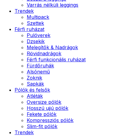
Varrás nélküli leggings
Trendek
Multipack
Szettek
Férfi ruházat
Pulóverek
Dzsekik
Melegítők & Nadrágok
Rövidnadrágok
Férfi funkcionális ruházat
Fürdőruhák
Alsónemű
Zoknik
Sapkák
Pólók és felsők
Atléták
Oversize pólók
Hosszú ujjú pólók
Fekete pólók
Kompressziós pólók
Slim-fit pólók
Trendek