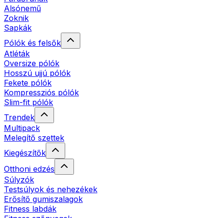
Alsónemű
Zoknik
Sapkák
Pólók és felsők
Atléták
Oversize pólók
Hosszú ujjú pólók
Fekete pólók
Kompressziós pólók
Slim-fit pólók
Trendek
Multipack
Melegítő szettek
Kiegészítők
Otthoni edzés
Súlyzók
Testsúlyok és nehezékek
Erősítő gumiszalagok
Fitness labdák