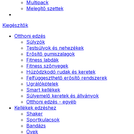
Multipack
Melegítő szettek
Kiegészítők
Otthoni edzés
Súlyzók
Testsúlyok és nehezékek
Erősítő gumiszalagok
Fitness labdák
Fitness szőnyegek
Húzódzkodó rudak és keretek
Felfüggeszthető erősítő rendszerek
Ugrálókötelek
Smart kellékek
Súlyemelő keretek és állványok
Otthoni edzés - egyéb
Kellékek edzéshez
Shaker
Sportkulacsok
Bandázs
Övek