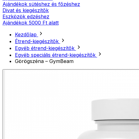
Ajándékok sütéshez és főzéshez
Divat és kiegészítők
Eszközök edzéshez
Ajándékok 5000 Ft alatt
Kezdőlap
Étrend-kiegészítők
Egyéb étrend-kiegészítők
Egyéb speciális étrend-kiegészítők
Görögszéna – GymBeam