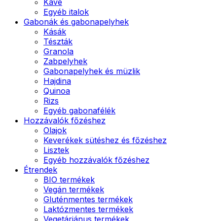
Kávé
Egyéb italok
Gabonák és gabonapelyhek
Kásák
Tészták
Granola
Zabpelyhek
Gabonapelyhek és müzlik
Hajdina
Quinoa
Rizs
Egyéb gabonafélék
Hozzávalók főzéshez
Olajok
Keverékek sütéshez és főzéshez
Lisztek
Egyéb hozzávalók főzéshez
Étrendek
BIO termékek
Vegán termékek
Gluténmentes termékek
Laktózmentes termékek
Vegetáriánus termékek