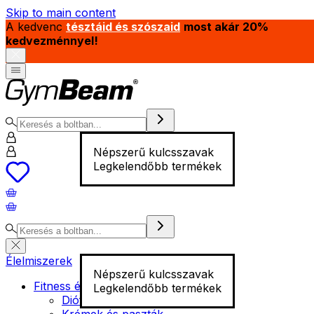
Skip to main content
A kedvenc
tésztáid és szószaid
most akár 20%
kedvezménnyel!
Népszerű kulcsszavak
Legkelendőbb termékek
Élelmiszerek
Népszerű kulcsszavak
Fitness élelmiszer
Legkelendőbb termékek
Diófélék
Krémek és paszták