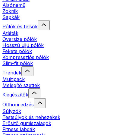
Alsónemű
Zoknik
Sapkák
Pólók és felsők
Atléták
Oversize pólók
Hosszú ujjú pólók
Fekete pólók
Kompressziós pólók
Slim-fit pólók
Trendek
Multipack
Melegítő szettek
Kiegészítők
Otthoni edzés
Súlyzók
Testsúlyok és nehezékek
Erősítő gumiszalagok
Fitness labdák