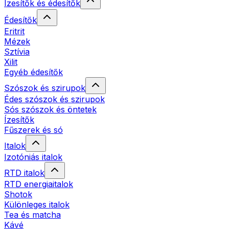
Ízesítők és édesítők
Édesítők
Eritrit
Mézek
Sztívia
Xilit
Egyéb édesítők
Szószok és szirupok
Édes szószok és szirupok
Sós szószok és öntetek
Ízesítők
Fűszerek és só
Italok
Izotóniás italok
RTD italok
RTD energiaitalok
Shotok
Különleges italok
Tea és matcha
Kávé