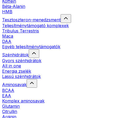
Koffein
Béta-Alanin
HMB
Tesztoszteron-menedzsment
Teljesítménytámogató komplexek
Tribulus Terrestris
Maca
DAA
Egyéb teljesítménytámogatók
Szénhidrátok
Gyors szénhidrátok
All in one
Energia zselék
Lassú szénhidrátok
Aminosavak
BCAA
EAA
Komplex aminosavak
Glutamin
Citrullin
Arginin