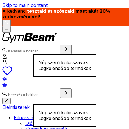
Skip to main content
A kedvenc
tésztáid és szószaid
most akár 20%
kedvezménnyel!
Népszerű kulcsszavak
Legkelendőbb termékek
Élelmiszerek
Népszerű kulcsszavak
Fitness élelmiszer
Legkelendőbb termékek
Diófélék
Krémek és paszták