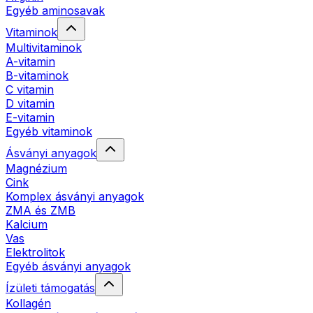
Egyéb aminosavak
Vitaminok
Multivitaminok
A-vitamin
B-vitaminok
C vitamin
D vitamin
E-vitamin
Egyéb vitaminok
Ásványi anyagok
Magnézium
Cink
Komplex ásványi anyagok
ZMA és ZMB
Kalcium
Vas
Elektrolitok
Egyéb ásványi anyagok
Ízületi támogatás
Kollagén