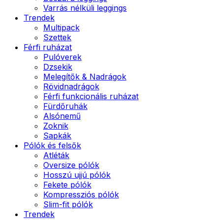
Varrás nélküli leggings
Trendek
Multipack
Szettek
Férfi ruházat
Pulóverek
Dzsekik
Melegítők & Nadrágok
Rövidnadrágok
Férfi funkcionális ruházat
Fürdőruhák
Alsónemű
Zoknik
Sapkák
Pólók és felsők
Atléták
Oversize pólók
Hosszú ujjú pólók
Fekete pólók
Kompressziós pólók
Slim-fit pólók
Trendek