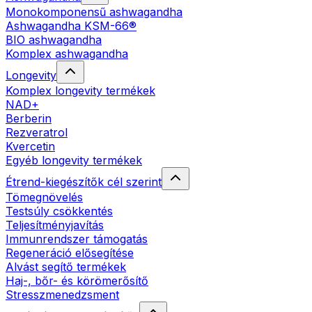
Monokomponensű ashwagandha
Ashwagandha KSM-66®
BIO ashwagandha
Komplex ashwagandha
Longevity
Komplex longevity termékek
NAD+
Berberin
Rezveratrol
Kvercetin
Egyéb longevity termékek
Étrend-kiegészítők cél szerint
Tömegnövelés
Testsúly csökkentés
Teljesítményjavítás
Immunrendszer támogatás
Regeneráció elősegítése
Alvást segítő termékek
Haj-, bőr- és körömerősítő
Stresszmenedzsment