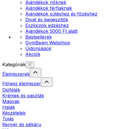
Ajándékok nőknek
Ajándékok férfiaknak
Ajándékok sütéshez és főzéshez
Divat és kiegészítők
Eszközök edzéshez
Ajándékok 5000 Ft alatt
Bestsellerek
GymBeam Webshop
Újdonságok
Akciók
Kategóriák
Élelmiszerek
Fitness élelmiszer
Diófélék
Krémek és paszták
Magvak
Halak
Készételek
Tojás
Kenyér és pékáru