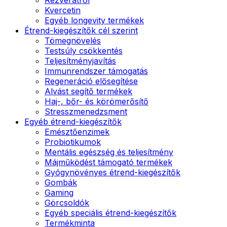
Kvercetin
Egyéb longevity termékek
Étrend-kiegészítők cél szerint
Tömegnövelés
Testsúly csökkentés
Teljesítményjavítás
Immunrendszer támogatás
Regeneráció elősegítése
Alvást segítő termékek
Haj-, bőr- és körömerősítő
Stresszmenedzsment
Egyéb étrend-kiegészítők
Emésztőenzimek
Probiotikumok
Mentális egészség és teljesítmény
Májműködést támogató termékek
Gyógynövényes étrend-kiegészítők
Gombák
Gaming
Görcsoldók
Egyéb speciális étrend-kiegészítők
Termékminta