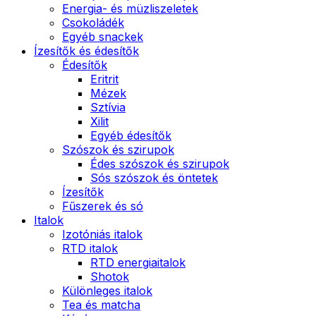
Energia- és müzliszeletek
Csokoládék
Egyéb snackek
Ízesítők és édesítők
Édesítők
Eritrit
Mézek
Sztívia
Xilit
Egyéb édesítők
Szószok és szirupok
Édes szószok és szirupok
Sós szószok és öntetek
Ízesítők
Fűszerek és só
Italok
Izotóniás italok
RTD italok
RTD energiaitalok
Shotok
Különleges italok
Tea és matcha