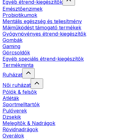
Egyéb étrend-kiegészítők
Emésztőenzimek
Probiotikumok
Mentális egészség és teljesítmény
Májműködést támogató termékek
Gyógynövényes étrend-kiegészítők
Gombák
Gaming
Görcsoldók
Egyéb speciális étrend-kiegészítők
Termékminta
Ruházat
Női ruházat
Pólók & felsők
Atléták
Sportmelltartók
Pulóverek
Dzsekik
Melegítők & Nadrágok
Rövidnadrágok
Overálok