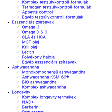
Komplex testsúlykontroll-formulák
Termogén testsúlykontroll-formulák
Appetite control
Egyéb testsúlykontroll-formulák
Esszenciális zsírsavak
Omega-3
Omega 3-6-9
CLA és HCA
MCT olaj
Krill olaj
Lecitin
Folyékony halolaj
Egyéb esszenciális zsírsavak
Ashwagandha
Monokomponensű ashwagandha
Ashwagandha KSM-66®
BIO ashwagandha
Komplex ashwagandha
Longevity
Komplex longevity termékek
NAD+
Berberin
Rezveratrol