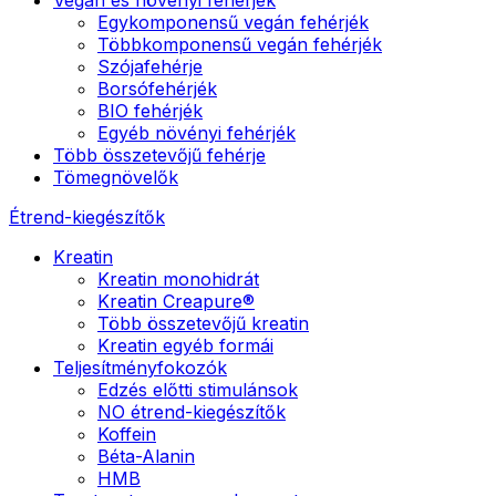
Egykomponensű vegán fehérjék
Többkomponensű vegán fehérjék
Szójafehérje
Borsófehérjék
BIO fehérjék
Egyéb növényi fehérjék
Több összetevőjű fehérje
Tömegnövelők
Étrend-kiegészítők
Kreatin
Kreatin monohidrát
Kreatin Creapure®
Több összetevőjű kreatin
Kreatin egyéb formái
Teljesítményfokozók
Edzés előtti stimulánsok
NO étrend-kiegészítők
Koffein
Béta-Alanin
HMB