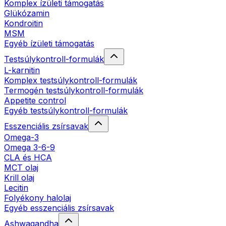
Komplex ízületi támogatás
Glükózamin
Kondroitin
MSM
Egyéb ízületi támogatás
Testsúlykontroll-formulák
L-karnitin
Komplex testsúlykontroll-formulák
Termogén testsúlykontroll-formulák
Appetite control
Egyéb testsúlykontroll-formulák
Esszenciális zsírsavak
Omega-3
Omega 3-6-9
CLA és HCA
MCT olaj
Krill olaj
Lecitin
Folyékony halolaj
Egyéb esszenciális zsírsavak
Ashwagandha