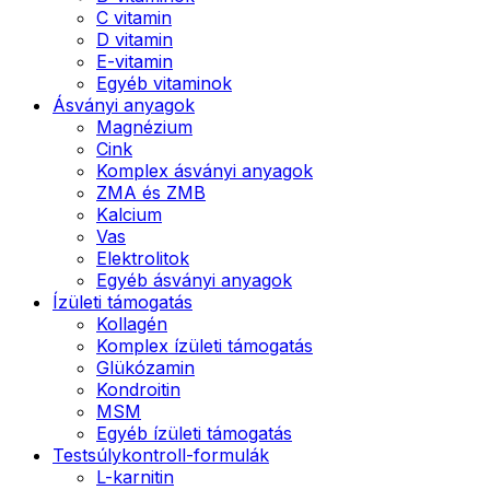
C vitamin
D vitamin
E-vitamin
Egyéb vitaminok
Ásványi anyagok
Magnézium
Cink
Komplex ásványi anyagok
ZMA és ZMB
Kalcium
Vas
Elektrolitok
Egyéb ásványi anyagok
Ízületi támogatás
Kollagén
Komplex ízületi támogatás
Glükózamin
Kondroitin
MSM
Egyéb ízületi támogatás
Testsúlykontroll-formulák
L-karnitin