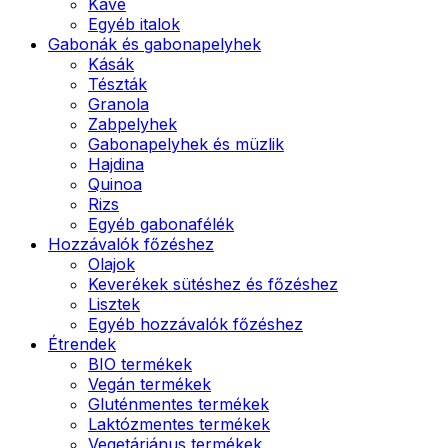
Kávé
Egyéb italok
Gabonák és gabonapelyhek
Kásák
Tészták
Granola
Zabpelyhek
Gabonapelyhek és müzlik
Hajdina
Quinoa
Rizs
Egyéb gabonafélék
Hozzávalók főzéshez
Olajok
Keverékek sütéshez és főzéshez
Lisztek
Egyéb hozzávalók főzéshez
Étrendek
BIO termékek
Vegán termékek
Gluténmentes termékek
Laktózmentes termékek
Vegetáriánus termékek