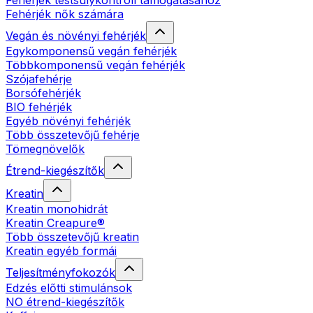
Fehérjék testsúlykontroll támogatásához
Fehérjék nők számára
Vegán és növényi fehérjék
Egykomponensű vegán fehérjék
Többkomponensű vegán fehérjék
Szójafehérje
Borsófehérjék
BIO fehérjék
Egyéb növényi fehérjék
Több összetevőjű fehérje
Tömegnövelők
Étrend-kiegészítők
Kreatin
Kreatin monohidrát
Kreatin Creapure®
Több összetevőjű kreatin
Kreatin egyéb formái
Teljesítményfokozók
Edzés előtti stimulánsok
NO étrend-kiegészítők