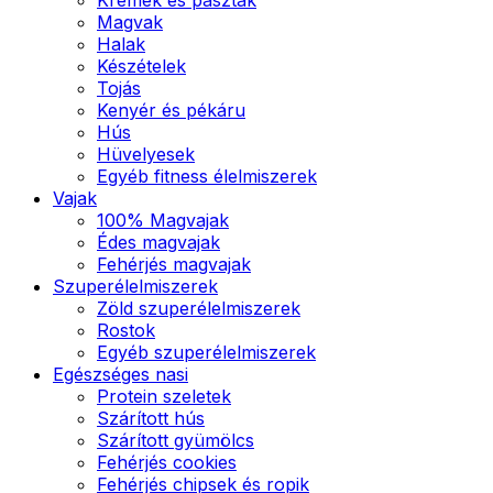
Magvak
Halak
Készételek
Tojás
Kenyér és pékáru
Hús
Hüvelyesek
Egyéb fitness élelmiszerek
Vajak
100% Magvajak
Édes magvajak
Fehérjés magvajak
Szuperélelmiszerek
Zöld szuperélelmiszerek
Rostok
Egyéb szuperélelmiszerek
Egészséges nasi
Protein szeletek
Szárított hús
Szárított gyümölcs
Fehérjés cookies
Fehérjés chipsek és ropik