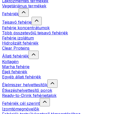
Laktózmentes termékek
Vegetáriánus termékek
Fehérjék
Tejsavó fehérje
Fehérje koncentrátumok
Több összetevőjű tejsavó fehérjék
Fehérje izolátum
Hidrolizált fehérjék
Clear Proteins
Állati fehérjék
Kollagén
Marha fehérje
Éjjeli fehérjék
Egyéb állati fehérjék
Élelmiszer helyettesítők
Étkezéshelyettesítő porok
Ready-to-Drink fehérjeitalok
Fehérjék cél szerint
Izomtömegnövelők