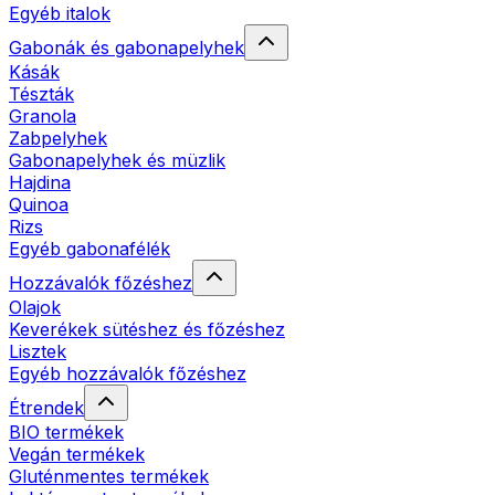
Egyéb italok
Gabonák és gabonapelyhek
Kásák
Tészták
Granola
Zabpelyhek
Gabonapelyhek és müzlik
Hajdina
Quinoa
Rizs
Egyéb gabonafélék
Hozzávalók főzéshez
Olajok
Keverékek sütéshez és főzéshez
Lisztek
Egyéb hozzávalók főzéshez
Étrendek
BIO termékek
Vegán termékek
Gluténmentes termékek