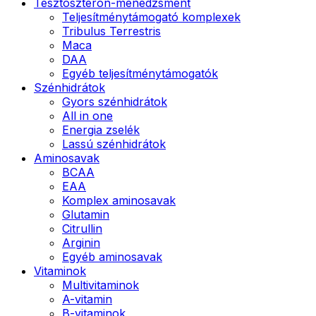
Tesztoszteron-menedzsment
Teljesítménytámogató komplexek
Tribulus Terrestris
Maca
DAA
Egyéb teljesítménytámogatók
Szénhidrátok
Gyors szénhidrátok
All in one
Energia zselék
Lassú szénhidrátok
Aminosavak
BCAA
EAA
Komplex aminosavak
Glutamin
Citrullin
Arginin
Egyéb aminosavak
Vitaminok
Multivitaminok
A-vitamin
B-vitaminok