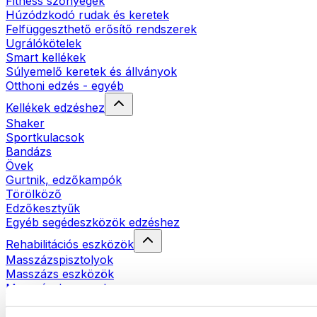
Fitness szőnyegek
Húzódzkodó rudak és keretek
Felfüggeszthető erősítő rendszerek
Ugrálókötelek
Smart kellékek
Súlyemelő keretek és állványok
Otthoni edzés - egyéb
Kellékek edzéshez
Shaker
Sportkulacsok
Bandázs
Övek
Gurtnik, edzőkampók
Törölköző
Edzőkesztyűk
Egyéb segédeszközök edzéshez
Rehabilitációs eszközök
Masszázspisztolyok
Masszázs eszközök
Masszázshengerek
Egyéb rehabilitációs eszközök