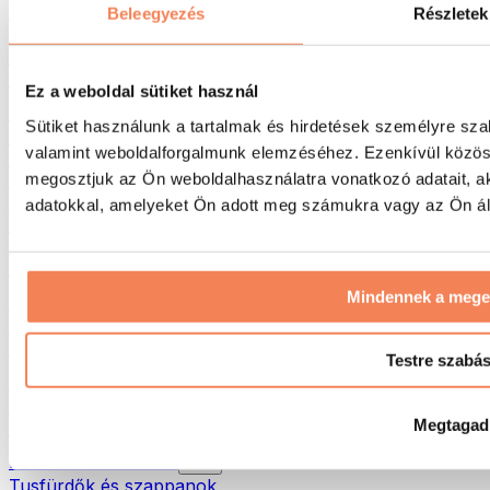
Táskák & hátizsákok
Beleegyezés
Részletek
Ételhordó táskák & kiegészítők
Edzőtáskák
Hátizsákok
Ez a weboldal sütiket használ
Tevékenység alapú kiegészítők
Sütiket használunk a tartalmak és hirdetések személyre sza
Futás
valamint weboldalforgalmunk elemzéséhez. Ezenkívül közöss
Küzdősportok
megosztjuk az Ön weboldalhasználatra vonatkozó adatait, a
Kerékpározás
Jóga és pilates
adatokkal, amelyeket Ön adott meg számukra vagy az Ön álta
Hidegterápia
Úszás
Túrázás
Mindennek a meg
Biohacking
Vörösfény-terápia
Vízszűrők és -kancsók
Testre szabá
Öko háztartás
Mosószerek
Megtagad
Tisztítószerek
Natúrkozmetikumok
Tusfürdők és szappanok