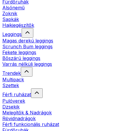
Fürdőruhák
Alsónemű
Zoknik
Sapkák
Hajkiegészítők
Leggings
Magas derekú leggings
Scrunch Bum leggings
Fekete leggings
Bőszárú leggings
Varrás nélküli leggings
Trendek
Multipack
Szettek
Férfi ruházat
Pulóverek
Dzsekik
Melegítők & Nadrágok
Rövidnadrágok
Férfi funkcionális ruházat
Fürdőruhák