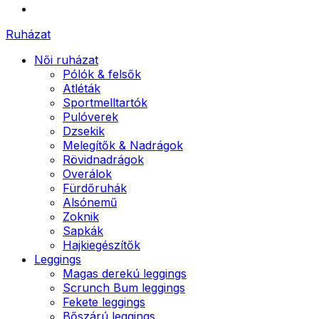
Ruházat
Női ruházat
Pólók & felsők
Atléták
Sportmelltartók
Pulóverek
Dzsekik
Melegítők & Nadrágok
Rövidnadrágok
Overálok
Fürdőruhák
Alsónemű
Zoknik
Sapkák
Hajkiegészítők
Leggings
Magas derekú leggings
Scrunch Bum leggings
Fekete leggings
Bőszárú leggings