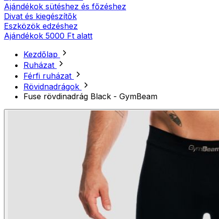
Ajándékok sütéshez és főzéshez
Divat és kiegészítők
Eszközök edzéshez
Ajándékok 5000 Ft alatt
Kezdőlap
Ruházat
Férfi ruházat
Rövidnadrágok
Fuse rövdinadrág Black - GymBeam