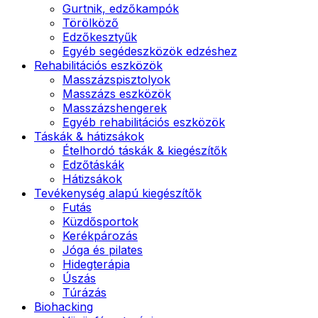
Gurtnik, edzőkampók
Törölköző
Edzőkesztyűk
Egyéb segédeszközök edzéshez
Rehabilitációs eszközök
Masszázspisztolyok
Masszázs eszközök
Masszázshengerek
Egyéb rehabilitációs eszközök
Táskák & hátizsákok
Ételhordó táskák & kiegészítők
Edzőtáskák
Hátizsákok
Tevékenység alapú kiegészítők
Futás
Küzdősportok
Kerékpározás
Jóga és pilates
Hidegterápia
Úszás
Túrázás
Biohacking