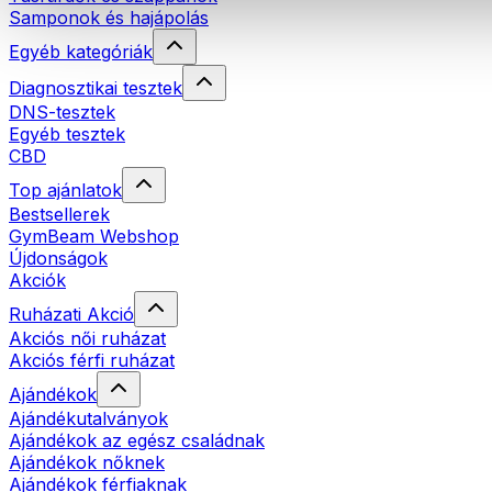
Samponok és hajápolás
Egyéb kategóriák
Diagnosztikai tesztek
DNS-tesztek
Egyéb tesztek
CBD
Top ajánlatok
Bestsellerek
GymBeam Webshop
Újdonságok
Akciók
Ruházati Akció
Akciós női ruházat
Akciós férfi ruházat
Ajándékok
Ajándékutalványok
Ajándékok az egész családnak
Ajándékok nőknek
Ajándékok férfiaknak