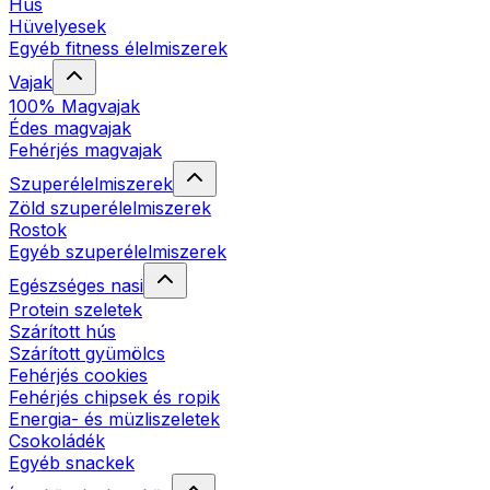
Hús
Hüvelyesek
Egyéb fitness élelmiszerek
Vajak
100% Magvajak
Édes magvajak
Fehérjés magvajak
Szuperélelmiszerek
Zöld szuperélelmiszerek
Rostok
Egyéb szuperélelmiszerek
Egészséges nasi
Protein szeletek
Szárított hús
Szárított gyümölcs
Fehérjés cookies
Fehérjés chipsek és ropik
Energia- és müzliszeletek
Csokoládék
Egyéb snackek