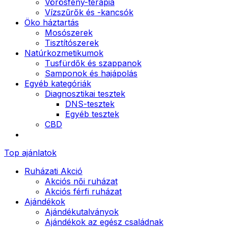
Vörösfény-terápia
Vízszűrők és -kancsók
Öko háztartás
Mosószerek
Tisztítószerek
Natúrkozmetikumok
Tusfürdők és szappanok
Samponok és hajápolás
Egyéb kategóriák
Diagnosztikai tesztek
DNS-tesztek
Egyéb tesztek
CBD
Top ajánlatok
Ruházati Akció
Akciós női ruházat
Akciós férfi ruházat
Ajándékok
Ajándékutalványok
Ajándékok az egész családnak