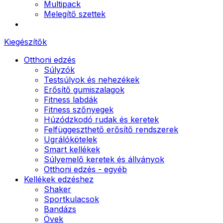
Multipack
Melegítő szettek
Kiegészítők
Otthoni edzés
Súlyzók
Testsúlyok és nehezékek
Erősítő gumiszalagok
Fitness labdák
Fitness szőnyegek
Húzódzkodó rudak és keretek
Felfüggeszthető erősítő rendszerek
Ugrálókötelek
Smart kellékek
Súlyemelő keretek és állványok
Otthoni edzés - egyéb
Kellékek edzéshez
Shaker
Sportkulacsok
Bandázs
Övek