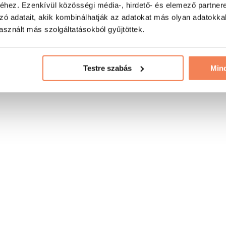
hez. Ezenkívül közösségi média-, hirdető- és elemező partner
zó adatait, akik kombinálhatják az adatokat más olyan adatokka
sznált más szolgáltatásokból gyűjtöttek.
Testre szabás
Min