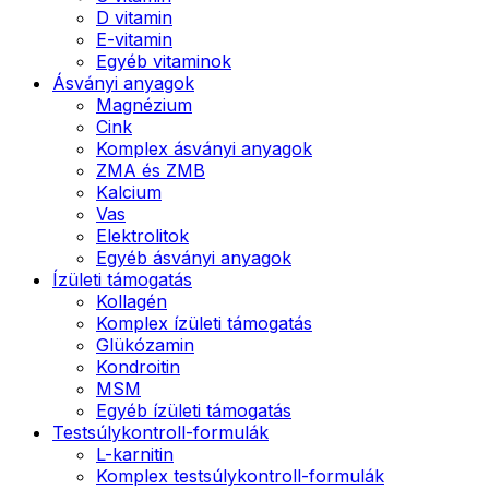
D vitamin
E-vitamin
Egyéb vitaminok
Ásványi anyagok
Magnézium
Cink
Komplex ásványi anyagok
ZMA és ZMB
Kalcium
Vas
Elektrolitok
Egyéb ásványi anyagok
Ízületi támogatás
Kollagén
Komplex ízületi támogatás
Glükózamin
Kondroitin
MSM
Egyéb ízületi támogatás
Testsúlykontroll-formulák
L-karnitin
Komplex testsúlykontroll-formulák