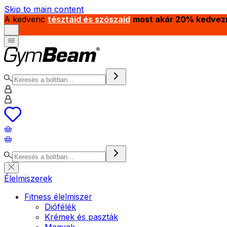
Skip to main content
A kedvenc
tésztáid és szószaid
most akár 20% kedvez
Élelmiszerek
Fitness élelmiszer
Diófélék
Krémek és paszták
Magvak