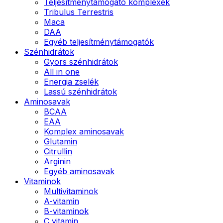
Teljesítménytámogató komplexek
Tribulus Terrestris
Maca
DAA
Egyéb teljesítménytámogatók
Szénhidrátok
Gyors szénhidrátok
All in one
Energia zselék
Lassú szénhidrátok
Aminosavak
BCAA
EAA
Komplex aminosavak
Glutamin
Citrullin
Arginin
Egyéb aminosavak
Vitaminok
Multivitaminok
A-vitamin
B-vitaminok
C vitamin