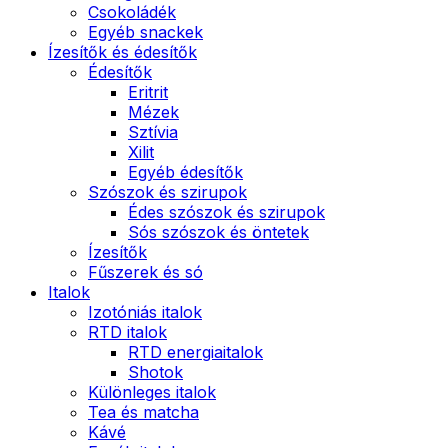
Csokoládék
Egyéb snackek
Ízesítők és édesítők
Édesítők
Eritrit
Mézek
Sztívia
Xilit
Egyéb édesítők
Szószok és szirupok
Édes szószok és szirupok
Sós szószok és öntetek
Ízesítők
Fűszerek és só
Italok
Izotóniás italok
RTD italok
RTD energiaitalok
Shotok
Különleges italok
Tea és matcha
Kávé