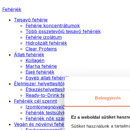
Fehérjék
Tejsavó fehérje
Fehérje koncentrátumok
Több összetevőjű tejsavó fehérjék
Fehérje izolátum
Hidrolizált fehérjék
Clear Proteins
Állati fehérjék
Kollagén
Marha fehérje
Éjjeli fehérjék
Egyéb állati fehérjék
Élelmiszer helyettesítők
Étkezéshelyettesítő porok
Ready-to-Drink fehérjeitalok
Beleegyezés
Fehérjék cél szerint
Izomtömegnövelők
Fehérjék testsúlykontroll támogatásához
Ez a weboldal sütiket haszn
Fehérjék nők számára
Vegán és növényi fehérjék
Sütiket használunk a tartal
Egykomponensű vegán fehérjék