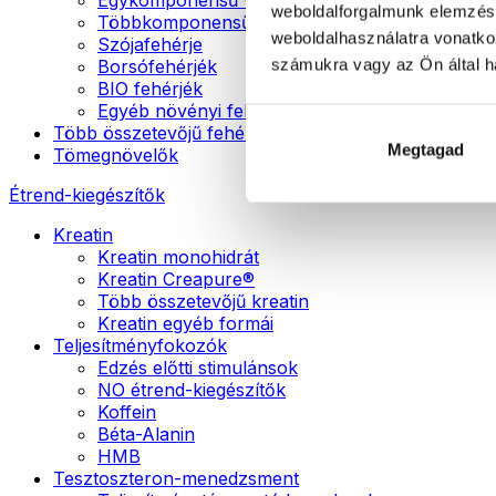
weboldalforgalmunk elemzésé
Többkomponensű vegán fehérjék
weboldalhasználatra vonatko
Szójafehérje
számukra vagy az Ön által ha
Borsófehérjék
BIO fehérjék
Egyéb növényi fehérjék
Több összetevőjű fehérje
Megtagad
Tömegnövelők
Étrend-kiegészítők
Kreatin
Kreatin monohidrát
Kreatin Creapure®
Több összetevőjű kreatin
Kreatin egyéb formái
Teljesítményfokozók
Edzés előtti stimulánsok
NO étrend-kiegészítők
Koffein
Béta-Alanin
HMB
Tesztoszteron-menedzsment