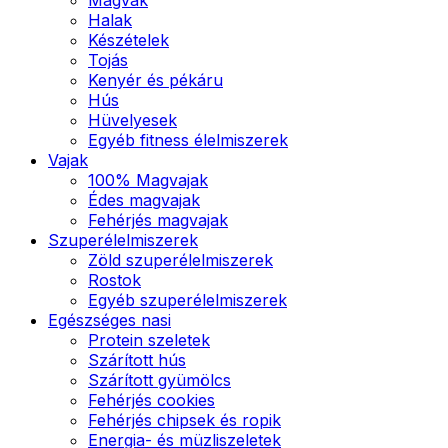
Halak
Készételek
Tojás
Kenyér és pékáru
Hús
Hüvelyesek
Egyéb fitness élelmiszerek
Vajak
100% Magvajak
Édes magvajak
Fehérjés magvajak
Szuperélelmiszerek
Zöld szuperélelmiszerek
Rostok
Egyéb szuperélelmiszerek
Egészséges nasi
Protein szeletek
Szárított hús
Szárított gyümölcs
Fehérjés cookies
Fehérjés chipsek és ropik
Energia- és müzliszeletek