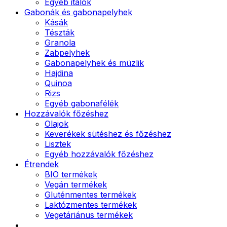
Egyéb italok
Gabonák és gabonapelyhek
Kásák
Tészták
Granola
Zabpelyhek
Gabonapelyhek és müzlik
Hajdina
Quinoa
Rizs
Egyéb gabonafélék
Hozzávalók főzéshez
Olajok
Keverékek sütéshez és főzéshez
Lisztek
Egyéb hozzávalók főzéshez
Étrendek
BIO termékek
Vegán termékek
Gluténmentes termékek
Laktózmentes termékek
Vegetáriánus termékek