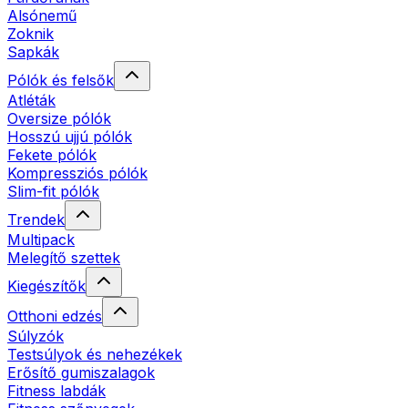
Alsónemű
Zoknik
Sapkák
Pólók és felsők
Atléták
Oversize pólók
Hosszú ujjú pólók
Fekete pólók
Kompressziós pólók
Slim-fit pólók
Trendek
Multipack
Melegítő szettek
Kiegészítők
Otthoni edzés
Súlyzók
Testsúlyok és nehezékek
Erősítő gumiszalagok
Fitness labdák