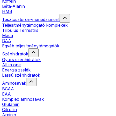
Koffein
Béta-Alanin
HMB
Tesztoszteron-menedzsment
Teljesítménytámogató komplexek
Tribulus Terrestris
Maca
DAA
Egyéb teljesítménytámogatók
Szénhidrátok
Gyors szénhidrátok
All in one
Energia zselék
Lassú szénhidrátok
Aminosavak
BCAA
EAA
Komplex aminosavak
Glutamin
Citrullin
Arginin