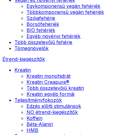
Egykomponensű vegán fehérjék
Többkomponensű vegán fehérjék
Szójafehérje
Borsófehérjék
BIO fehérjék
Egyéb növényi fehérjék
Több összetevőjű fehérje
Tömegnövelők
Étrend-kiegészítők
Kreatin
Kreatin monohidrát
Kreatin Creapure®
Több összetevőjű kreatin
Kreatin egyéb formái
Teljesítményfokozók
Edzés előtti stimulánsok
NO étrend-kiegészítők
Koffein
Béta-Alanin
HMB