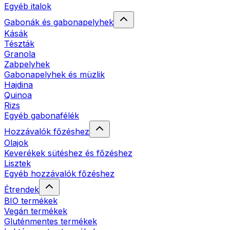
Egyéb italok
Gabonák és gabonapelyhek
Kásák
Tészták
Granola
Zabpelyhek
Gabonapelyhek és müzlik
Hajdina
Quinoa
Rizs
Egyéb gabonafélék
Hozzávalók főzéshez
Olajok
Keverékek sütéshez és főzéshez
Lisztek
Egyéb hozzávalók főzéshez
Étrendek
BIO termékek
Vegán termékek
Gluténmentes termékek