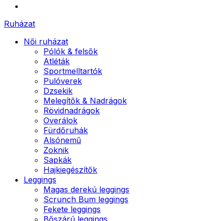
Ruházat
Női ruházat
Pólók & felsők
Atléták
Sportmelltartók
Pulóverek
Dzsekik
Melegítők & Nadrágok
Rövidnadrágok
Overálok
Fürdőruhák
Alsónemű
Zoknik
Sapkák
Hajkiegészítők
Leggings
Magas derekú leggings
Scrunch Bum leggings
Fekete leggings
Bőszárú leggings