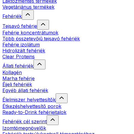
Laktózmentes termékek
Vegetáriánus termékek
Fehérjék
Tejsavó fehérje
Fehérje koncentrátumok
Több összetevőjű tejsavó fehérjék
Fehérje izolátum
Hidrolizált fehérjék
Clear Proteins
Állati fehérjék
Kollagén
Marha fehérje
Éjjeli fehérjék
Egyéb állati fehérjék
Élelmiszer helyettesítők
Étkezéshelyettesítő porok
Ready-to-Drink fehérjeitalok
Fehérjék cél szerint
Izomtömegnövelők