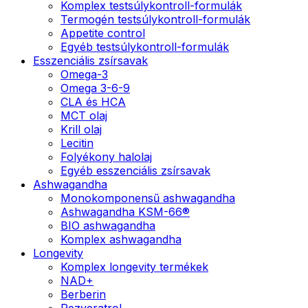
Komplex testsúlykontroll-formulák
Termogén testsúlykontroll-formulák
Appetite control
Egyéb testsúlykontroll-formulák
Esszenciális zsírsavak
Omega-3
Omega 3-6-9
CLA és HCA
MCT olaj
Krill olaj
Lecitin
Folyékony halolaj
Egyéb esszenciális zsírsavak
Ashwagandha
Monokomponensű ashwagandha
Ashwagandha KSM-66®
BIO ashwagandha
Komplex ashwagandha
Longevity
Komplex longevity termékek
NAD+
Berberin
Rezveratrol