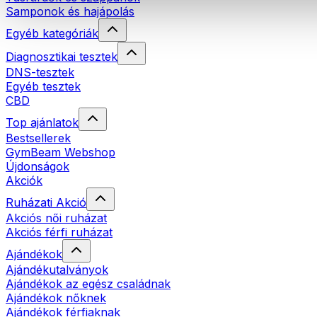
Samponok és hajápolás
Egyéb kategóriák
Diagnosztikai tesztek
DNS-tesztek
Egyéb tesztek
CBD
Top ajánlatok
Bestsellerek
GymBeam Webshop
Újdonságok
Akciók
Ruházati Akció
Akciós női ruházat
Akciós férfi ruházat
Ajándékok
Ajándékutalványok
Ajándékok az egész családnak
Ajándékok nőknek
Ajándékok férfiaknak