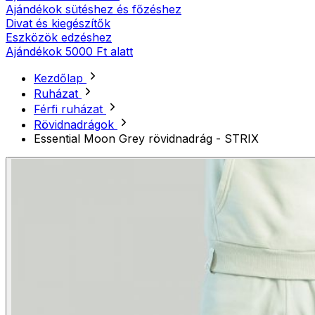
Ajándékok sütéshez és főzéshez
Divat és kiegészítők
Eszközök edzéshez
Ajándékok 5000 Ft alatt
Kezdőlap
Ruházat
Férfi ruházat
Rövidnadrágok
Essential Moon Grey rövidnadrág - STRIX