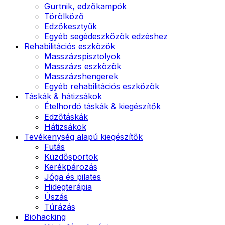
Gurtnik, edzőkampók
Törölköző
Edzőkesztyűk
Egyéb segédeszközök edzéshez
Rehabilitációs eszközök
Masszázspisztolyok
Masszázs eszközök
Masszázshengerek
Egyéb rehabilitációs eszközök
Táskák & hátizsákok
Ételhordó táskák & kiegészítők
Edzőtáskák
Hátizsákok
Tevékenység alapú kiegészítők
Futás
Küzdősportok
Kerékpározás
Jóga és pilates
Hidegterápia
Úszás
Túrázás
Biohacking