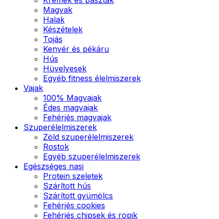
Magvak
Halak
Készételek
Tojás
Kenyér és pékáru
Hús
Hüvelyesek
Egyéb fitness élelmiszerek
Vajak
100% Magvajak
Édes magvajak
Fehérjés magvajak
Szuperélelmiszerek
Zöld szuperélelmiszerek
Rostok
Egyéb szuperélelmiszerek
Egészséges nasi
Protein szeletek
Szárított hús
Szárított gyümölcs
Fehérjés cookies
Fehérjés chipsek és ropik