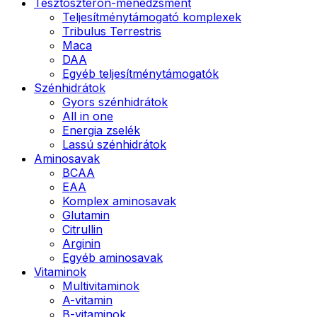
Tesztoszteron-menedzsment
Teljesítménytámogató komplexek
Tribulus Terrestris
Maca
DAA
Egyéb teljesítménytámogatók
Szénhidrátok
Gyors szénhidrátok
All in one
Energia zselék
Lassú szénhidrátok
Aminosavak
BCAA
EAA
Komplex aminosavak
Glutamin
Citrullin
Arginin
Egyéb aminosavak
Vitaminok
Multivitaminok
A-vitamin
B-vitaminok