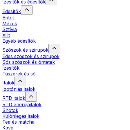
Ízesítők és édesítők
Édesítők
Eritrit
Mézek
Sztívia
Xilit
Egyéb édesítők
Szószok és szirupok
Édes szószok és szirupok
Sós szószok és öntetek
Ízesítők
Fűszerek és só
Italok
Izotóniás italok
RTD italok
RTD energiaitalok
Shotok
Különleges italok
Tea és matcha
Kávé