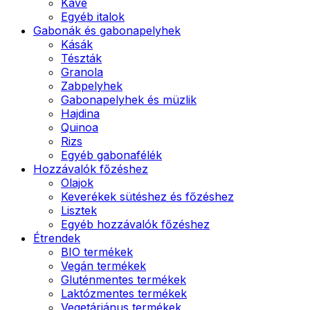
Kávé
Egyéb italok
Gabonák és gabonapelyhek
Kásák
Tészták
Granola
Zabpelyhek
Gabonapelyhek és müzlik
Hajdina
Quinoa
Rizs
Egyéb gabonafélék
Hozzávalók főzéshez
Olajok
Keverékek sütéshez és főzéshez
Lisztek
Egyéb hozzávalók főzéshez
Étrendek
BIO termékek
Vegán termékek
Gluténmentes termékek
Laktózmentes termékek
Vegetáriánus termékek