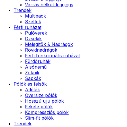
Varrás nélküli leggings
Trendek
Multipack
Szettek
Férfi ruházat
Pulóverek
Dzsekik
Melegítők & Nadrágok
Rövidnadrágok
Férfi funkcionális ruházat
Fürdőruhák
Alsónemű
Zoknik
Sapkák
Pólók és felsők
Atléták
Oversize pólók
Hosszú ujjú pólók
Fekete pólók
Kompressziós pólók
Slim-fit pólók
Trendek