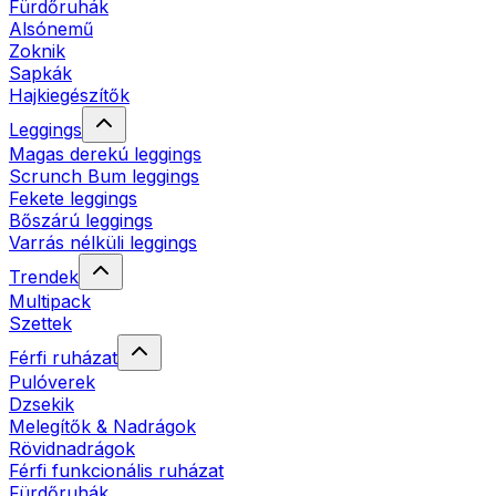
Fürdőruhák
Alsónemű
Zoknik
Sapkák
Hajkiegészítők
Leggings
Magas derekú leggings
Scrunch Bum leggings
Fekete leggings
Bőszárú leggings
Varrás nélküli leggings
Trendek
Multipack
Szettek
Férfi ruházat
Pulóverek
Dzsekik
Melegítők & Nadrágok
Rövidnadrágok
Férfi funkcionális ruházat
Fürdőruhák