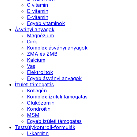
C vitamin
D vitamin
E-vitamin
Egyéb vitaminok
Ásványi anyagok
Magnézium
Cink
Komplex ásványi anyagok
ZMA és ZMB
Kalcium
Vas
Elektrolitok
Egyéb ásványi anyagok
Ízületi támogatás
Kollagén
Komplex ízületi támogatás
Glükózamin
Kondroitin
MSM
Egyéb ízületi támogatás
Testsúlykontroll-formulák
L-karnitin