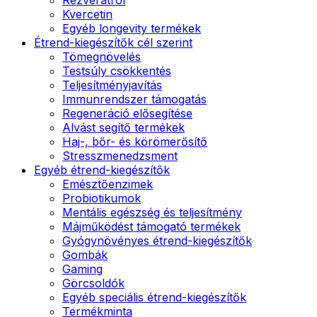
Kvercetin
Egyéb longevity termékek
Étrend-kiegészítők cél szerint
Tömegnövelés
Testsúly csökkentés
Teljesítményjavítás
Immunrendszer támogatás
Regeneráció elősegítése
Alvást segítő termékek
Haj-, bőr- és körömerősítő
Stresszmenedzsment
Egyéb étrend-kiegészítők
Emésztőenzimek
Probiotikumok
Mentális egészség és teljesítmény
Májműködést támogató termékek
Gyógynövényes étrend-kiegészítők
Gombák
Gaming
Görcsoldók
Egyéb speciális étrend-kiegészítők
Termékminta