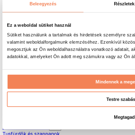
Táskák & hátizsákok
Beleegyezés
Részletek
Ételhordó táskák & kiegészítők
Edzőtáskák
Hátizsákok
Ez a weboldal sütiket használ
Tevékenység alapú kiegészítők
Sütiket használunk a tartalmak és hirdetések személyre sza
Futás
valamint weboldalforgalmunk elemzéséhez. Ezenkívül közöss
Küzdősportok
megosztjuk az Ön weboldalhasználatra vonatkozó adatait, a
Kerékpározás
Jóga és pilates
adatokkal, amelyeket Ön adott meg számukra vagy az Ön álta
Hidegterápia
Úszás
Túrázás
Mindennek a meg
Biohacking
Vörösfény-terápia
Vízszűrők és -kancsók
Testre szabá
Öko háztartás
Mosószerek
Megtagad
Tisztítószerek
Natúrkozmetikumok
Tusfürdők és szappanok