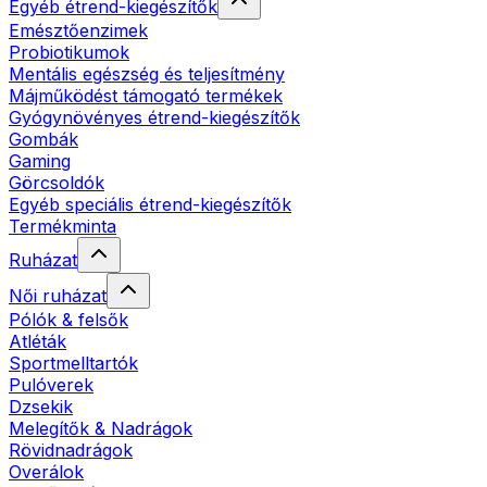
Egyéb étrend-kiegészítők
Emésztőenzimek
Probiotikumok
Mentális egészség és teljesítmény
Májműködést támogató termékek
Gyógynövényes étrend-kiegészítők
Gombák
Gaming
Görcsoldók
Egyéb speciális étrend-kiegészítők
Termékminta
Ruházat
Női ruházat
Pólók & felsők
Atléták
Sportmelltartók
Pulóverek
Dzsekik
Melegítők & Nadrágok
Rövidnadrágok
Overálok