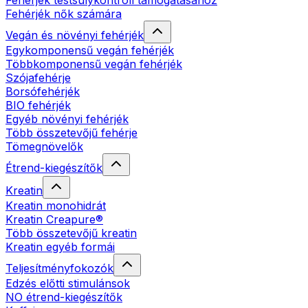
Fehérjék testsúlykontroll támogatásához
Fehérjék nők számára
Vegán és növényi fehérjék
Egykomponensű vegán fehérjék
Többkomponensű vegán fehérjék
Szójafehérje
Borsófehérjék
BIO fehérjék
Egyéb növényi fehérjék
Több összetevőjű fehérje
Tömegnövelők
Étrend-kiegészítők
Kreatin
Kreatin monohidrát
Kreatin Creapure®
Több összetevőjű kreatin
Kreatin egyéb formái
Teljesítményfokozók
Edzés előtti stimulánsok
NO étrend-kiegészítők