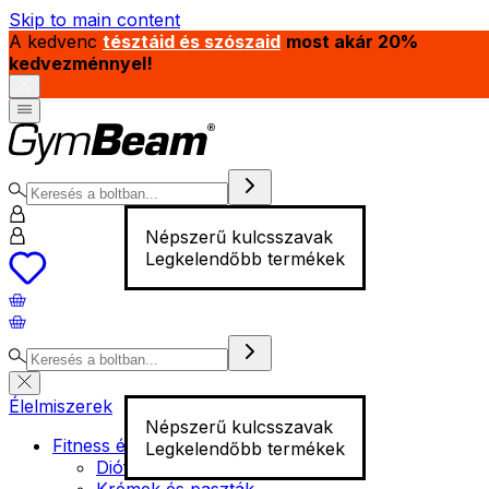
Skip to main content
A kedvenc
tésztáid és szószaid
most akár 20%
kedvezménnyel!
Népszerű kulcsszavak
Legkelendőbb termékek
Élelmiszerek
Népszerű kulcsszavak
Fitness élelmiszer
Legkelendőbb termékek
Diófélék
Krémek és paszták