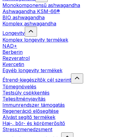
Monokomponensű ashwagandha
Ashwagandha KSM-66®
BIO ashwagandha
Komplex ashwagandha
Longevity
Komplex longevity termékek
NAD+
Berberin
Rezveratrol
Kvercetin
Egyéb longevity termékek
Étrend-kiegészítők cél szerint
Tömegnövelés
Testsúly csökkentés
Teljesítményjavítás
Immunrendszer támogatás
Regeneráció elősegítése
Alvást segítő termékek
Haj-, bőr- és körömerősítő
Stresszmenedzsment