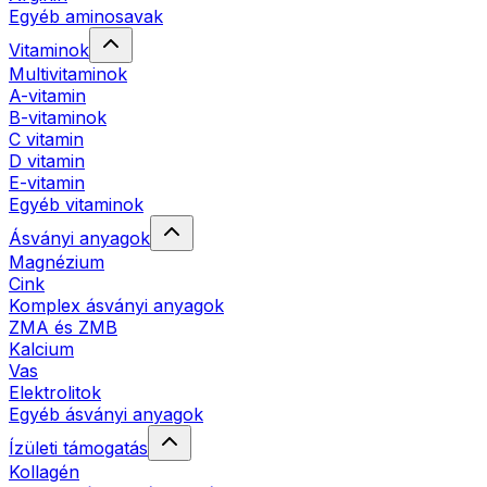
Egyéb aminosavak
Vitaminok
Multivitaminok
A-vitamin
B-vitaminok
C vitamin
D vitamin
E-vitamin
Egyéb vitaminok
Ásványi anyagok
Magnézium
Cink
Komplex ásványi anyagok
ZMA és ZMB
Kalcium
Vas
Elektrolitok
Egyéb ásványi anyagok
Ízületi támogatás
Kollagén