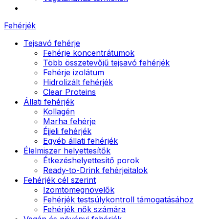
Fehérjék
Tejsavó fehérje
Fehérje koncentrátumok
Több összetevőjű tejsavó fehérjék
Fehérje izolátum
Hidrolizált fehérjék
Clear Proteins
Állati fehérjék
Kollagén
Marha fehérje
Éjjeli fehérjék
Egyéb állati fehérjék
Élelmiszer helyettesítők
Étkezéshelyettesítő porok
Ready-to-Drink fehérjeitalok
Fehérjék cél szerint
Izomtömegnövelők
Fehérjék testsúlykontroll támogatásához
Fehérjék nők számára
Vegán és növényi fehérjék