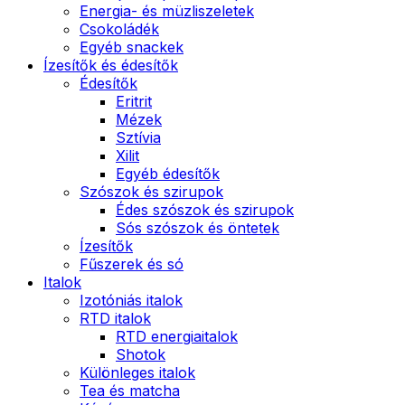
Energia- és müzliszeletek
Csokoládék
Egyéb snackek
Ízesítők és édesítők
Édesítők
Eritrit
Mézek
Sztívia
Xilit
Egyéb édesítők
Szószok és szirupok
Édes szószok és szirupok
Sós szószok és öntetek
Ízesítők
Fűszerek és só
Italok
Izotóniás italok
RTD italok
RTD energiaitalok
Shotok
Különleges italok
Tea és matcha