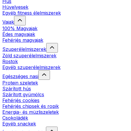
Hús
Hüvelyesek
Egyéb fitness élelmiszerek
Vajak
100% Magvajak
Édes magvajak
Fehérjés magvajak
Szuperélelmiszerek
Zöld szuperélelmiszerek
Rostok
Egyéb szuperélelmiszerek
Egészséges nasi
Protein szeletek
Szárított hús
Szárított gyümölcs
Fehérjés cookies
Fehérjés chipsek és ropik
Energia- és müzliszeletek
Csokoládék
Egyéb snackek