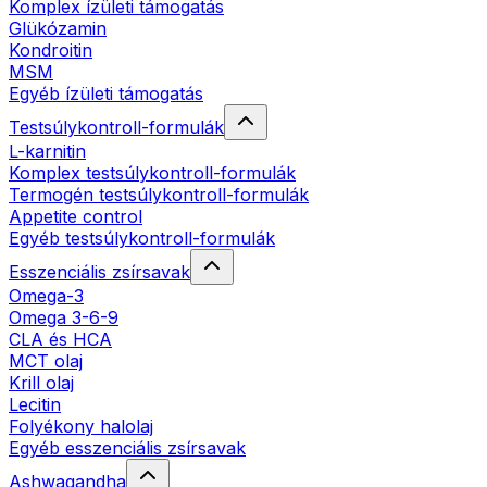
Komplex ízületi támogatás
Glükózamin
Kondroitin
MSM
Egyéb ízületi támogatás
Testsúlykontroll-formulák
L-karnitin
Komplex testsúlykontroll-formulák
Termogén testsúlykontroll-formulák
Appetite control
Egyéb testsúlykontroll-formulák
Esszenciális zsírsavak
Omega-3
Omega 3-6-9
CLA és HCA
MCT olaj
Krill olaj
Lecitin
Folyékony halolaj
Egyéb esszenciális zsírsavak
Ashwagandha