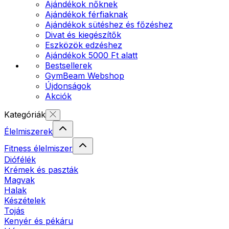
Ajándékok nőknek
Ajándékok férfiaknak
Ajándékok sütéshez és főzéshez
Divat és kiegészítők
Eszközök edzéshez
Ajándékok 5000 Ft alatt
Bestsellerek
GymBeam Webshop
Újdonságok
Akciók
Kategóriák
Élelmiszerek
Fitness élelmiszer
Diófélék
Krémek és paszták
Magvak
Halak
Készételek
Tojás
Kenyér és pékáru