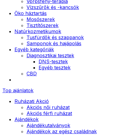
Vörösfény-terápia
Vízszűrők és -kancsók
Öko háztartás
Mosószerek
Tisztítószerek
Natúrkozmetikumok
Tusfürdők és szappanok
Samponok és hajápolás
Egyéb kategóriák
Diagnosztikai tesztek
DNS-tesztek
Egyéb tesztek
CBD
Top ajánlatok
Ruházati Akció
Akciós női ruházat
Akciós férfi ruházat
Ajándékok
Ajándékutalványok
Ajándékok az egész családnak