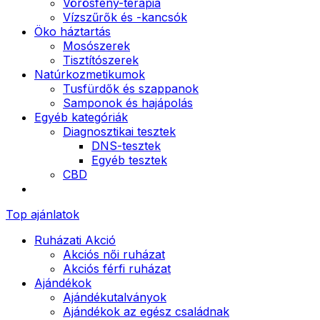
Vörösfény-terápia
Vízszűrők és -kancsók
Öko háztartás
Mosószerek
Tisztítószerek
Natúrkozmetikumok
Tusfürdők és szappanok
Samponok és hajápolás
Egyéb kategóriák
Diagnosztikai tesztek
DNS-tesztek
Egyéb tesztek
CBD
Top ajánlatok
Ruházati Akció
Akciós női ruházat
Akciós férfi ruházat
Ajándékok
Ajándékutalványok
Ajándékok az egész családnak