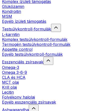
Komplex ízületi támogatás
Glükózamin
Kondroitin
MSM
Egyéb ízületi támogatás
Testsúlykontroll-formulák
L-karnitin
Komplex testsúlykontroll-formulák
Termogén testsúlykontroll-formulák
Appetite control
Egyéb testsúlykontroll-formulák
Esszenciális zsírsavak
Omega-3
Omega 3-6-9
CLA és HCA
MCT olaj
Krill olaj
Lecitin
Folyékony halolaj
Egyéb esszenciális zsírsavak
Ashwagandha