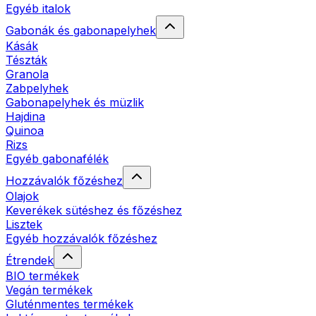
Egyéb italok
Gabonák és gabonapelyhek
Kásák
Tészták
Granola
Zabpelyhek
Gabonapelyhek és müzlik
Hajdina
Quinoa
Rizs
Egyéb gabonafélék
Hozzávalók főzéshez
Olajok
Keverékek sütéshez és főzéshez
Lisztek
Egyéb hozzávalók főzéshez
Étrendek
BIO termékek
Vegán termékek
Gluténmentes termékek