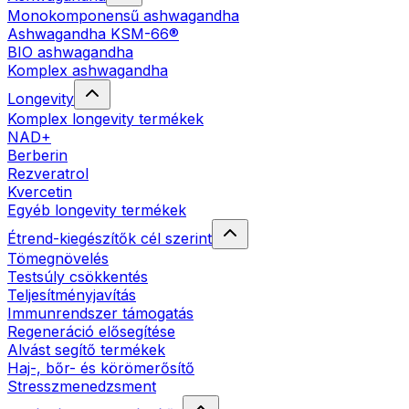
Monokomponensű ashwagandha
Ashwagandha KSM-66®
BIO ashwagandha
Komplex ashwagandha
Longevity
Komplex longevity termékek
NAD+
Berberin
Rezveratrol
Kvercetin
Egyéb longevity termékek
Étrend-kiegészítők cél szerint
Tömegnövelés
Testsúly csökkentés
Teljesítményjavítás
Immunrendszer támogatás
Regeneráció elősegítése
Alvást segítő termékek
Haj-, bőr- és körömerősítő
Stresszmenedzsment