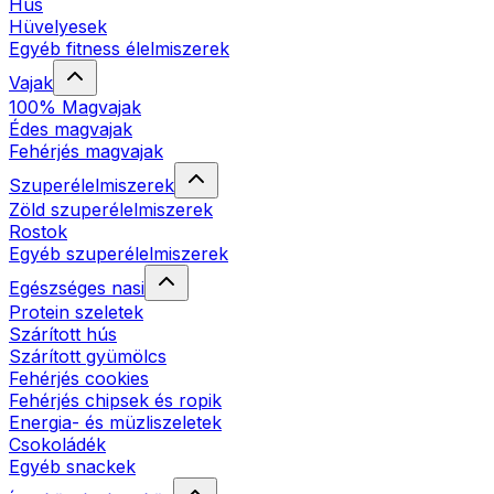
Hús
Hüvelyesek
Egyéb fitness élelmiszerek
Vajak
100% Magvajak
Édes magvajak
Fehérjés magvajak
Szuperélelmiszerek
Zöld szuperélelmiszerek
Rostok
Egyéb szuperélelmiszerek
Egészséges nasi
Protein szeletek
Szárított hús
Szárított gyümölcs
Fehérjés cookies
Fehérjés chipsek és ropik
Energia- és müzliszeletek
Csokoládék
Egyéb snackek