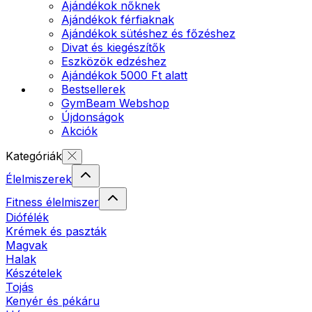
Ajándékok nőknek
Ajándékok férfiaknak
Ajándékok sütéshez és főzéshez
Divat és kiegészítők
Eszközök edzéshez
Ajándékok 5000 Ft alatt
Bestsellerek
GymBeam Webshop
Újdonságok
Akciók
Kategóriák
Élelmiszerek
Fitness élelmiszer
Diófélék
Krémek és paszták
Magvak
Halak
Készételek
Tojás
Kenyér és pékáru