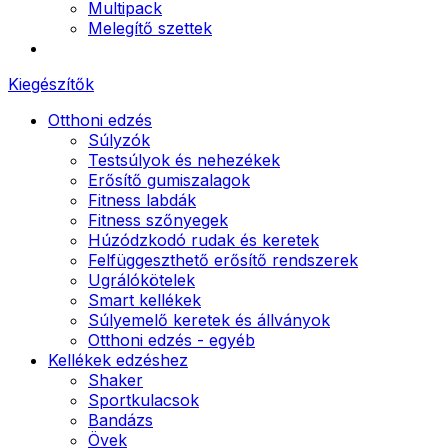
Multipack
Melegítő szettek
Kiegészítők
Otthoni edzés
Súlyzók
Testsúlyok és nehezékek
Erősítő gumiszalagok
Fitness labdák
Fitness szőnyegek
Húzódzkodó rudak és keretek
Felfüggeszthető erősítő rendszerek
Ugrálókötelek
Smart kellékek
Súlyemelő keretek és állványok
Otthoni edzés - egyéb
Kellékek edzéshez
Shaker
Sportkulacsok
Bandázs
Övek