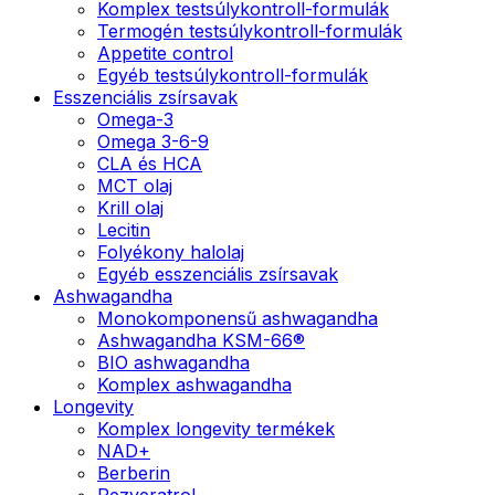
Komplex testsúlykontroll-formulák
Termogén testsúlykontroll-formulák
Appetite control
Egyéb testsúlykontroll-formulák
Esszenciális zsírsavak
Omega-3
Omega 3-6-9
CLA és HCA
MCT olaj
Krill olaj
Lecitin
Folyékony halolaj
Egyéb esszenciális zsírsavak
Ashwagandha
Monokomponensű ashwagandha
Ashwagandha KSM-66®
BIO ashwagandha
Komplex ashwagandha
Longevity
Komplex longevity termékek
NAD+
Berberin
Rezveratrol