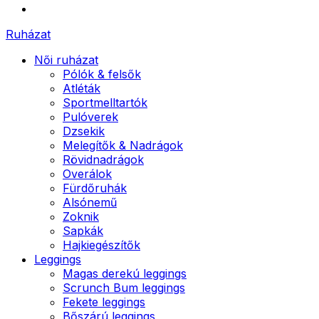
Ruházat
Női ruházat
Pólók & felsők
Atléták
Sportmelltartók
Pulóverek
Dzsekik
Melegítők & Nadrágok
Rövidnadrágok
Overálok
Fürdőruhák
Alsónemű
Zoknik
Sapkák
Hajkiegészítők
Leggings
Magas derekú leggings
Scrunch Bum leggings
Fekete leggings
Bőszárú leggings