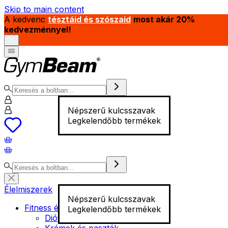
Skip to main content
A kedvenc
tésztáid és szószaid
most akár 20%
kedvezménnyel!
Népszerű kulcsszavak
Legkelendőbb termékek
Élelmiszerek
Népszerű kulcsszavak
Fitness élelmiszer
Legkelendőbb termékek
Diófélék
Krémek és paszták