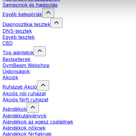
Samponok és hajápolás
Egyéb kategóriák
Diagnosztikai tesztek
DNS-tesztek
Egyéb tesztek
CBD
Top ajánlatok
Bestsellerek
GymBeam Webshop
Újdonságok
Akciók
Ruházati Akció
Akciós női ruházat
Akciós férfi ruházat
Ajándékok
Ajándékutalványok
Ajándékok az egész családnak
Ajándékok nőknek
Ajándékok férfiaknak