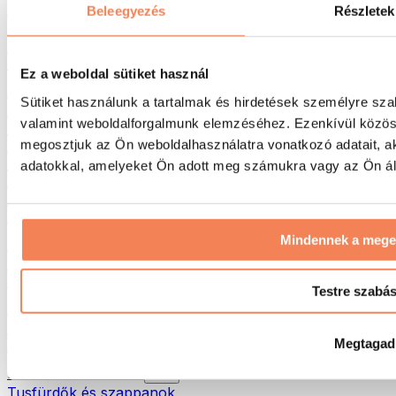
Táskák & hátizsákok
Beleegyezés
Részletek
Ételhordó táskák & kiegészítők
Edzőtáskák
Hátizsákok
Ez a weboldal sütiket használ
Tevékenység alapú kiegészítők
Sütiket használunk a tartalmak és hirdetések személyre sza
Futás
valamint weboldalforgalmunk elemzéséhez. Ezenkívül közöss
Küzdősportok
megosztjuk az Ön weboldalhasználatra vonatkozó adatait, a
Kerékpározás
Jóga és pilates
adatokkal, amelyeket Ön adott meg számukra vagy az Ön álta
Hidegterápia
Úszás
Túrázás
Mindennek a meg
Biohacking
Vörösfény-terápia
Vízszűrők és -kancsók
Testre szabá
Öko háztartás
Mosószerek
Megtagad
Tisztítószerek
Natúrkozmetikumok
Tusfürdők és szappanok