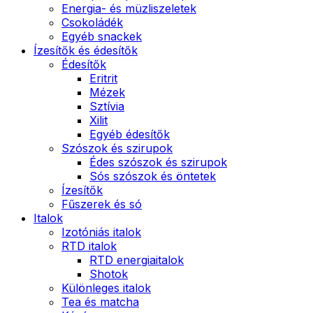
Energia- és müzliszeletek
Csokoládék
Egyéb snackek
Ízesítők és édesítők
Édesítők
Eritrit
Mézek
Sztívia
Xilit
Egyéb édesítők
Szószok és szirupok
Édes szószok és szirupok
Sós szószok és öntetek
Ízesítők
Fűszerek és só
Italok
Izotóniás italok
RTD italok
RTD energiaitalok
Shotok
Különleges italok
Tea és matcha