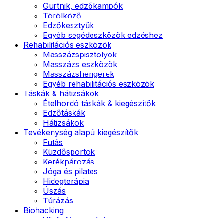
Gurtnik, edzőkampók
Törölköző
Edzőkesztyűk
Egyéb segédeszközök edzéshez
Rehabilitációs eszközök
Masszázspisztolyok
Masszázs eszközök
Masszázshengerek
Egyéb rehabilitációs eszközök
Táskák & hátizsákok
Ételhordó táskák & kiegészítők
Edzőtáskák
Hátizsákok
Tevékenység alapú kiegészítők
Futás
Küzdősportok
Kerékpározás
Jóga és pilates
Hidegterápia
Úszás
Túrázás
Biohacking