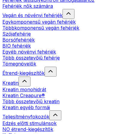
Fehérjék testsúlykontroll támogatásához
Fehérjék nők számára
Vegán és növényi fehérjék
Egykomponensű vegán fehérjék
Többkomponensű vegán fehérjék
Szójafehérje
Borsófehérjék
BIO fehérjék
Egyéb növényi fehérjék
Több összetevőjű fehérje
Tömegnövelők
Étrend-kiegészítők
Kreatin
Kreatin monohidrát
Kreatin Creapure®
Több összetevőjű kreatin
Kreatin egyéb formái
Teljesítményfokozók
Edzés előtti stimulánsok
NO étrend-kiegészítők