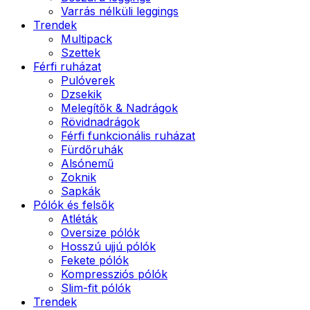
Varrás nélküli leggings
Trendek
Multipack
Szettek
Férfi ruházat
Pulóverek
Dzsekik
Melegítők & Nadrágok
Rövidnadrágok
Férfi funkcionális ruházat
Fürdőruhák
Alsónemű
Zoknik
Sapkák
Pólók és felsők
Atléták
Oversize pólók
Hosszú ujjú pólók
Fekete pólók
Kompressziós pólók
Slim-fit pólók
Trendek