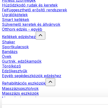
Fitness szőnyegek
Húzódzkodó rudak és keretek
Felfüggeszthető erősítő rendszerek
Ugrálókötelek
Smart kellékek
Súlyemelő keretek és állványok
Otthoni edzés - egyéb
Kellékek edzéshez
Shaker
Sportkulacsok
Bandázs
Övek
Gurtnik, edzőkampók
Törölköző
Edzőkesztyűk
Egyéb segédeszközök edzéshez
Rehabilitációs eszközök
Masszázspisztolyok
Masszázs eszközök
Masszázshengerek
Egyéb rehabilitációs eszközök