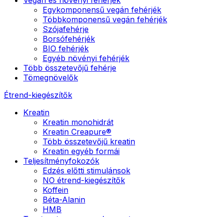
Egykomponensű vegán fehérjék
Többkomponensű vegán fehérjék
Szójafehérje
Borsófehérjék
BIO fehérjék
Egyéb növényi fehérjék
Több összetevőjű fehérje
Tömegnövelők
Étrend-kiegészítők
Kreatin
Kreatin monohidrát
Kreatin Creapure®
Több összetevőjű kreatin
Kreatin egyéb formái
Teljesítményfokozók
Edzés előtti stimulánsok
NO étrend-kiegészítők
Koffein
Béta-Alanin
HMB