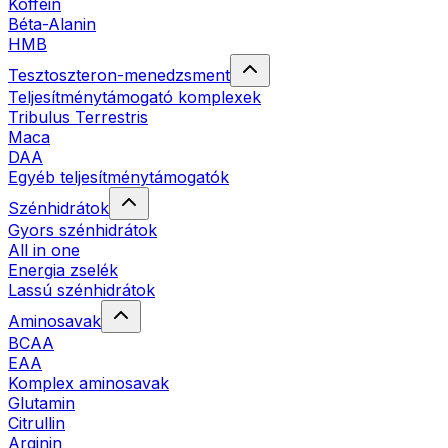
Koffein
Béta-Alanin
HMB
Tesztoszteron-menedzsment
Teljesítménytámogató komplexek
Tribulus Terrestris
Maca
DAA
Egyéb teljesítménytámogatók
Szénhidrátok
Gyors szénhidrátok
All in one
Energia zselék
Lassú szénhidrátok
Aminosavak
BCAA
EAA
Komplex aminosavak
Glutamin
Citrullin
Arginin