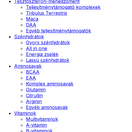
Tesztoszteron-menedzsment
Teljesítménytámogató komplexek
Tribulus Terrestris
Maca
DAA
Egyéb teljesítménytámogatók
Szénhidrátok
Gyors szénhidrátok
All in one
Energia zselék
Lassú szénhidrátok
Aminosavak
BCAA
EAA
Komplex aminosavak
Glutamin
Citrullin
Arginin
Egyéb aminosavak
Vitaminok
Multivitaminok
A-vitamin
B-vitaminok