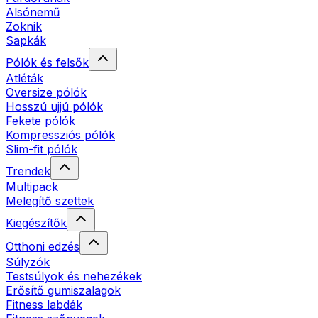
Alsónemű
Zoknik
Sapkák
Pólók és felsők
Atléták
Oversize pólók
Hosszú ujjú pólók
Fekete pólók
Kompressziós pólók
Slim-fit pólók
Trendek
Multipack
Melegítő szettek
Kiegészítők
Otthoni edzés
Súlyzók
Testsúlyok és nehezékek
Erősítő gumiszalagok
Fitness labdák