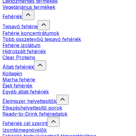
Laktózmentes termékek
Vegetáriánus termékek
Fehérjék
Tejsavó fehérje
Fehérje koncentrátumok
Több összetevőjű tejsavó fehérjék
Fehérje izolátum
Hidrolizált fehérjék
Clear Proteins
Állati fehérjék
Kollagén
Marha fehérje
Éjjeli fehérjék
Egyéb állati fehérjék
Élelmiszer helyettesítők
Étkezéshelyettesítő porok
Ready-to-Drink fehérjeitalok
Fehérjék cél szerint
Izomtömegnövelők