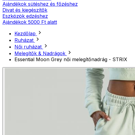
Ajándékok sütéshez és főzéshez
Divat és kiegészítők
Eszközök edzéshez
Ajándékok 5000 Ft alatt
Kezdőlap
Ruházat
Női ruházat
Melegítők & Nadrágok
Essential Moon Grey női melegítőnadrág - STRIX