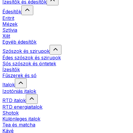
Ízesítők és édesítők
Édesítők
Eritrit
Mézek
Sztívia
Xilit
Egyéb édesítők
Szószok és szirupok
Édes szószok és szirupok
Sós szószok és öntetek
Ízesítők
Fűszerek és só
Italok
Izotóniás italok
RTD italok
RTD energiaitalok
Shotok
Különleges italok
Tea és matcha
Kávé