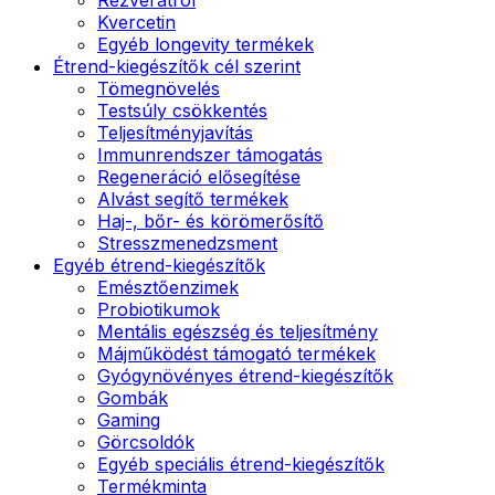
Kvercetin
Egyéb longevity termékek
Étrend-kiegészítők cél szerint
Tömegnövelés
Testsúly csökkentés
Teljesítményjavítás
Immunrendszer támogatás
Regeneráció elősegítése
Alvást segítő termékek
Haj-, bőr- és körömerősítő
Stresszmenedzsment
Egyéb étrend-kiegészítők
Emésztőenzimek
Probiotikumok
Mentális egészség és teljesítmény
Májműködést támogató termékek
Gyógynövényes étrend-kiegészítők
Gombák
Gaming
Görcsoldók
Egyéb speciális étrend-kiegészítők
Termékminta