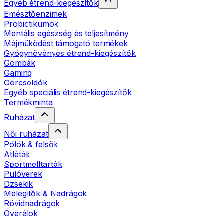
Egyéb étrend-kiegészítők
Emésztőenzimek
Probiotikumok
Mentális egészség és teljesítmény
Májműködést támogató termékek
Gyógynövényes étrend-kiegészítők
Gombák
Gaming
Görcsoldók
Egyéb speciális étrend-kiegészítők
Termékminta
Ruházat
Női ruházat
Pólók & felsők
Atléták
Sportmelltartók
Pulóverek
Dzsekik
Melegítők & Nadrágok
Rövidnadrágok
Overálok