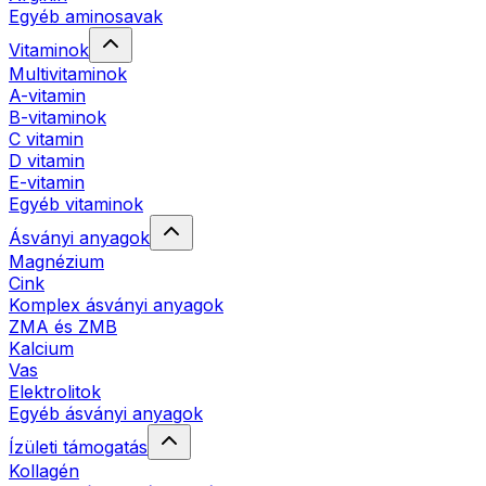
Egyéb aminosavak
Vitaminok
Multivitaminok
A-vitamin
B-vitaminok
C vitamin
D vitamin
E-vitamin
Egyéb vitaminok
Ásványi anyagok
Magnézium
Cink
Komplex ásványi anyagok
ZMA és ZMB
Kalcium
Vas
Elektrolitok
Egyéb ásványi anyagok
Ízületi támogatás
Kollagén