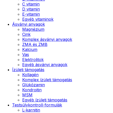
C vitamin
D vitamin
E-vitamin
Egyéb vitaminok
Ásványi anyagok
Magnézium
Cink
Komplex ásványi anyagok
ZMA és ZMB
Kalcium
Vas
Elektrolitok
Egyéb ásványi anyagok
Ízületi támogatás
Kollagén
Komplex ízületi támogatás
Glükózamin
Kondroitin
MSM
Egyéb ízületi támogatás
Testsúlykontroll-formulák
L-karnitin