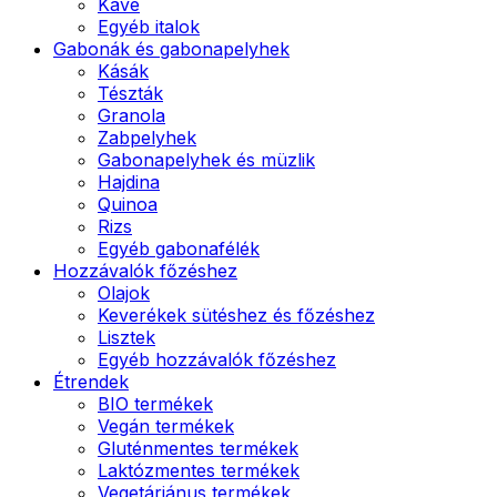
Kávé
Egyéb italok
Gabonák és gabonapelyhek
Kásák
Tészták
Granola
Zabpelyhek
Gabonapelyhek és müzlik
Hajdina
Quinoa
Rizs
Egyéb gabonafélék
Hozzávalók főzéshez
Olajok
Keverékek sütéshez és főzéshez
Lisztek
Egyéb hozzávalók főzéshez
Étrendek
BIO termékek
Vegán termékek
Gluténmentes termékek
Laktózmentes termékek
Vegetáriánus termékek