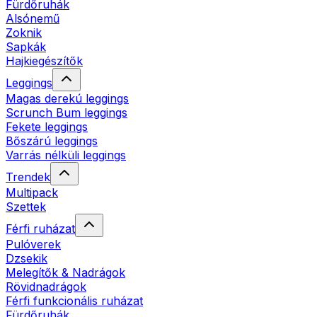
Fürdőruhák
Alsónemű
Zoknik
Sapkák
Hajkiegészítők
Leggings
Magas derekú leggings
Scrunch Bum leggings
Fekete leggings
Bőszárú leggings
Varrás nélküli leggings
Trendek
Multipack
Szettek
Férfi ruházat
Pulóverek
Dzsekik
Melegítők & Nadrágok
Rövidnadrágok
Férfi funkcionális ruházat
Fürdőruhák