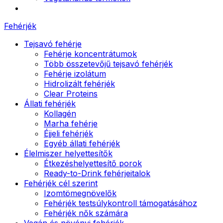
Fehérjék
Tejsavó fehérje
Fehérje koncentrátumok
Több összetevőjű tejsavó fehérjék
Fehérje izolátum
Hidrolizált fehérjék
Clear Proteins
Állati fehérjék
Kollagén
Marha fehérje
Éjjeli fehérjék
Egyéb állati fehérjék
Élelmiszer helyettesítők
Étkezéshelyettesítő porok
Ready-to-Drink fehérjeitalok
Fehérjék cél szerint
Izomtömegnövelők
Fehérjék testsúlykontroll támogatásához
Fehérjék nők számára
Vegán és növényi fehérjék