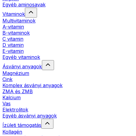
Egyéb aminosavak
Vitaminok
Multivitaminok
A-vitamin
B-vitaminok
C vitamin
D vitamin
E-vitamin
Egyéb vitaminok
Ásványi anyagok
Magnézium
Cink
Komplex ásványi anyagok
ZMA és ZMB
Kalcium
Vas
Elektrolitok
Egyéb ásványi anyagok
Ízületi támogatás
Kollagén