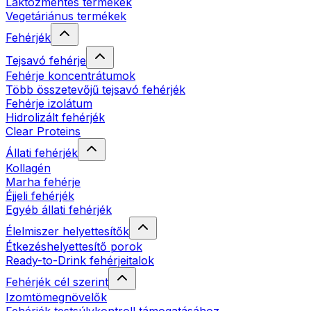
Laktózmentes termékek
Vegetáriánus termékek
Fehérjék
Tejsavó fehérje
Fehérje koncentrátumok
Több összetevőjű tejsavó fehérjék
Fehérje izolátum
Hidrolizált fehérjék
Clear Proteins
Állati fehérjék
Kollagén
Marha fehérje
Éjjeli fehérjék
Egyéb állati fehérjék
Élelmiszer helyettesítők
Étkezéshelyettesítő porok
Ready-to-Drink fehérjeitalok
Fehérjék cél szerint
Izomtömegnövelők