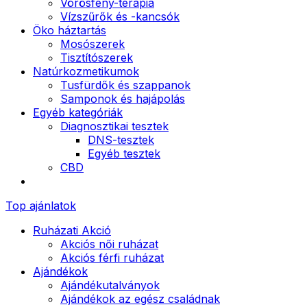
Vörösfény-terápia
Vízszűrők és -kancsók
Öko háztartás
Mosószerek
Tisztítószerek
Natúrkozmetikumok
Tusfürdők és szappanok
Samponok és hajápolás
Egyéb kategóriák
Diagnosztikai tesztek
DNS-tesztek
Egyéb tesztek
CBD
Top ajánlatok
Ruházati Akció
Akciós női ruházat
Akciós férfi ruházat
Ajándékok
Ajándékutalványok
Ajándékok az egész családnak