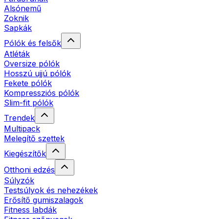
Alsónemű
Zoknik
Sapkák
Pólók és felsők
Atléták
Oversize pólók
Hosszú ujjú pólók
Fekete pólók
Kompressziós pólók
Slim-fit pólók
Trendek
Multipack
Melegítő szettek
Kiegészítők
Otthoni edzés
Súlyzók
Testsúlyok és nehezékek
Erősítő gumiszalagok
Fitness labdák