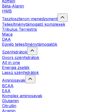
Koffein
Béta-Alanin
HMB
Tesztoszteron-menedzsment
Teljesítménytámogató komplexek
Tribulus Terrestris
Maca
DAA
Egyéb teljesítménytámogatók
Szénhidrátok
Gyors szénhidrátok
All in one
Energia zselék
Lassú szénhidrátok
Aminosavak
BCAA
EAA
Komplex aminosavak
Glutamin
Citrullin
Arginin