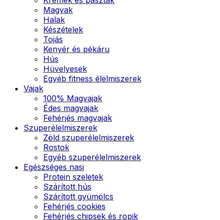
Magvak
Halak
Készételek
Tojás
Kenyér és pékáru
Hús
Hüvelyesek
Egyéb fitness élelmiszerek
Vajak
100% Magvajak
Édes magvajak
Fehérjés magvajak
Szuperélelmiszerek
Zöld szuperélelmiszerek
Rostok
Egyéb szuperélelmiszerek
Egészséges nasi
Protein szeletek
Szárított hús
Szárított gyümölcs
Fehérjés cookies
Fehérjés chipsek és ropik