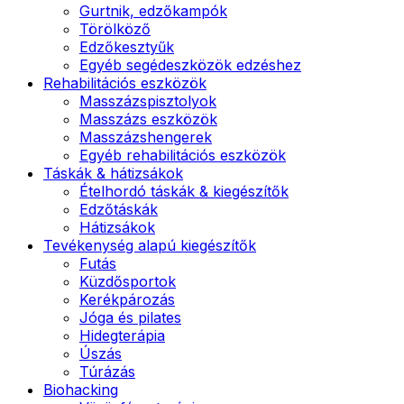
Gurtnik, edzőkampók
Törölköző
Edzőkesztyűk
Egyéb segédeszközök edzéshez
Rehabilitációs eszközök
Masszázspisztolyok
Masszázs eszközök
Masszázshengerek
Egyéb rehabilitációs eszközök
Táskák & hátizsákok
Ételhordó táskák & kiegészítők
Edzőtáskák
Hátizsákok
Tevékenység alapú kiegészítők
Futás
Küzdősportok
Kerékpározás
Jóga és pilates
Hidegterápia
Úszás
Túrázás
Biohacking