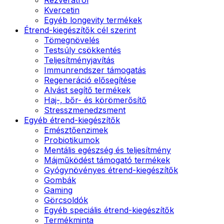
Kvercetin
Egyéb longevity termékek
Étrend-kiegészítők cél szerint
Tömegnövelés
Testsúly csökkentés
Teljesítményjavítás
Immunrendszer támogatás
Regeneráció elősegítése
Alvást segítő termékek
Haj-, bőr- és körömerősítő
Stresszmenedzsment
Egyéb étrend-kiegészítők
Emésztőenzimek
Probiotikumok
Mentális egészség és teljesítmény
Májműködést támogató termékek
Gyógynövényes étrend-kiegészítők
Gombák
Gaming
Görcsoldók
Egyéb speciális étrend-kiegészítők
Termékminta