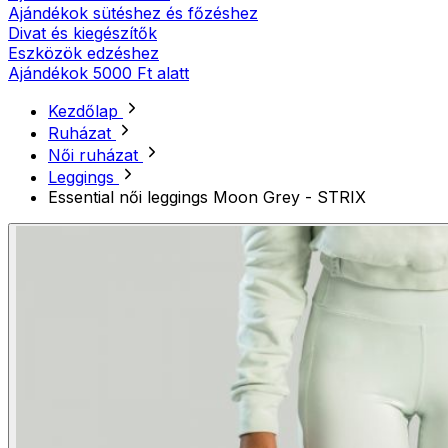
Ajándékok sütéshez és főzéshez
Divat és kiegészítők
Eszközök edzéshez
Ajándékok 5000 Ft alatt
Kezdőlap
Ruházat
Női ruházat
Leggings
Essential női leggings Moon Grey - STRIX