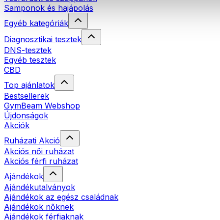
Samponok és hajápolás
Egyéb kategóriák
Diagnosztikai tesztek
DNS-tesztek
Egyéb tesztek
CBD
Top ajánlatok
Bestsellerek
GymBeam Webshop
Újdonságok
Akciók
Ruházati Akció
Akciós női ruházat
Akciós férfi ruházat
Ajándékok
Ajándékutalványok
Ajándékok az egész családnak
Ajándékok nőknek
Ajándékok férfiaknak