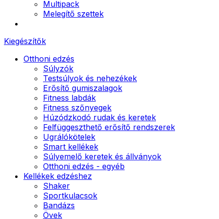
Multipack
Melegítő szettek
Kiegészítők
Otthoni edzés
Súlyzók
Testsúlyok és nehezékek
Erősítő gumiszalagok
Fitness labdák
Fitness szőnyegek
Húzódzkodó rudak és keretek
Felfüggeszthető erősítő rendszerek
Ugrálókötelek
Smart kellékek
Súlyemelő keretek és állványok
Otthoni edzés - egyéb
Kellékek edzéshez
Shaker
Sportkulacsok
Bandázs
Övek