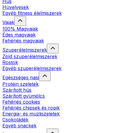
Hús
Hüvelyesek
Egyéb fitness élelmiszerek
Vajak
100% Magvajak
Édes magvajak
Fehérjés magvajak
Szuperélelmiszerek
Zöld szuperélelmiszerek
Rostok
Egyéb szuperélelmiszerek
Egészséges nasi
Protein szeletek
Szárított hús
Szárított gyümölcs
Fehérjés cookies
Fehérjés chipsek és ropik
Energia- és müzliszeletek
Csokoládék
Egyéb snackek