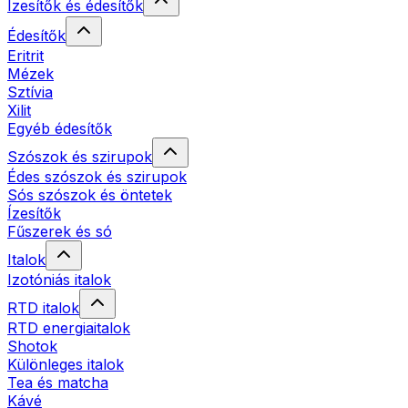
Ízesítők és édesítők
Édesítők
Eritrit
Mézek
Sztívia
Xilit
Egyéb édesítők
Szószok és szirupok
Édes szószok és szirupok
Sós szószok és öntetek
Ízesítők
Fűszerek és só
Italok
Izotóniás italok
RTD italok
RTD energiaitalok
Shotok
Különleges italok
Tea és matcha
Kávé