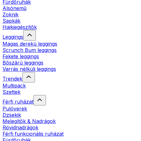
Fürdőruhák
Alsónemű
Zoknik
Sapkák
Hajkiegészítők
Leggings
Magas derekú leggings
Scrunch Bum leggings
Fekete leggings
Bőszárú leggings
Varrás nélküli leggings
Trendek
Multipack
Szettek
Férfi ruházat
Pulóverek
Dzsekik
Melegítők & Nadrágok
Rövidnadrágok
Férfi funkcionális ruházat
Fürdőruhák