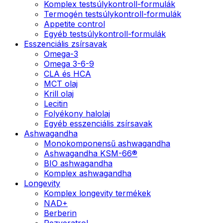
Komplex testsúlykontroll-formulák
Termogén testsúlykontroll-formulák
Appetite control
Egyéb testsúlykontroll-formulák
Esszenciális zsírsavak
Omega-3
Omega 3-6-9
CLA és HCA
MCT olaj
Krill olaj
Lecitin
Folyékony halolaj
Egyéb esszenciális zsírsavak
Ashwagandha
Monokomponensű ashwagandha
Ashwagandha KSM-66®
BIO ashwagandha
Komplex ashwagandha
Longevity
Komplex longevity termékek
NAD+
Berberin
Rezveratrol