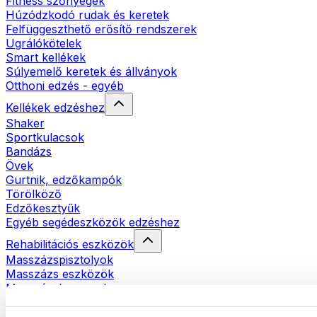
Fitness szőnyegek
Húzódzkodó rudak és keretek
Felfüggeszthető erősítő rendszerek
Ugrálókötelek
Smart kellékek
Súlyemelő keretek és állványok
Otthoni edzés - egyéb
Kellékek edzéshez
Shaker
Sportkulacsok
Bandázs
Övek
Gurtnik, edzőkampók
Törölköző
Edzőkesztyűk
Egyéb segédeszközök edzéshez
Rehabilitációs eszközök
Masszázspisztolyok
Masszázs eszközök
Masszázshengerek
Egyéb rehabilitációs eszközök