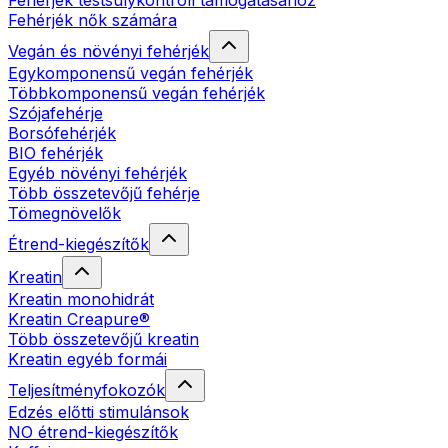
Fehérjék testsúlykontroll támogatásához
Fehérjék nők számára
Vegán és növényi fehérjék
Egykomponensű vegán fehérjék
Többkomponensű vegán fehérjék
Szójafehérje
Borsófehérjék
BIO fehérjék
Egyéb növényi fehérjék
Több összetevőjű fehérje
Tömegnövelők
Étrend-kiegészítők
Kreatin
Kreatin monohidrát
Kreatin Creapure®
Több összetevőjű kreatin
Kreatin egyéb formái
Teljesítményfokozók
Edzés előtti stimulánsok
NO étrend-kiegészítők