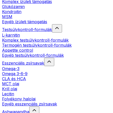
Komplex ízületi támogatás
Glükózamin
Kondroitin
MSM
Egyéb ízületi támogatás
Testsúlykontroll-formulák
L-karnitin
Komplex testsúlykontroll-formulák
Termogén testsúlykontroll-formulák
Appetite control
Egyéb testsúlykontroll-formulák
Esszenciális zsírsavak
Omega-3
Omega 3-6-9
CLA és HCA
MCT olaj
Krill olaj
Lecitin
Folyékony halolaj
Egyéb esszenciális zsírsavak
Ashwagandha