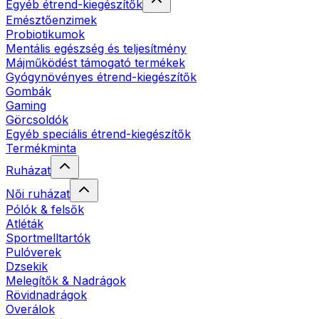
Egyéb étrend-kiegészítők
Emésztőenzimek
Probiotikumok
Mentális egészség és teljesítmény
Májműködést támogató termékek
Gyógynövényes étrend-kiegészítők
Gombák
Gaming
Görcsoldók
Egyéb speciális étrend-kiegészítők
Termékminta
Ruházat
Női ruházat
Pólók & felsők
Atléták
Sportmelltartók
Pulóverek
Dzsekik
Melegítők & Nadrágok
Rövidnadrágok
Overálok