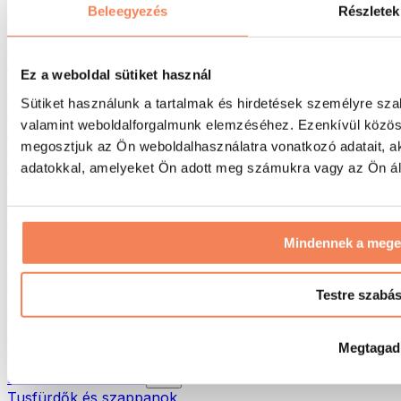
Táskák & hátizsákok
Beleegyezés
Részletek
Ételhordó táskák & kiegészítők
Edzőtáskák
Hátizsákok
Ez a weboldal sütiket használ
Tevékenység alapú kiegészítők
Sütiket használunk a tartalmak és hirdetések személyre sza
Futás
valamint weboldalforgalmunk elemzéséhez. Ezenkívül közöss
Küzdősportok
megosztjuk az Ön weboldalhasználatra vonatkozó adatait, a
Kerékpározás
Jóga és pilates
adatokkal, amelyeket Ön adott meg számukra vagy az Ön álta
Hidegterápia
Úszás
Túrázás
Mindennek a meg
Biohacking
Vörösfény-terápia
Vízszűrők és -kancsók
Testre szabá
Öko háztartás
Mosószerek
Megtagad
Tisztítószerek
Natúrkozmetikumok
Tusfürdők és szappanok