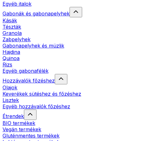
Egyéb italok
Gabonák és gabonapelyhek
Kásák
Tészták
Granola
Zabpelyhek
Gabonapelyhek és müzlik
Hajdina
Quinoa
Rizs
Egyéb gabonafélék
Hozzávalók főzéshez
Olajok
Keverékek sütéshez és főzéshez
Lisztek
Egyéb hozzávalók főzéshez
Étrendek
BIO termékek
Vegán termékek
Gluténmentes termékek