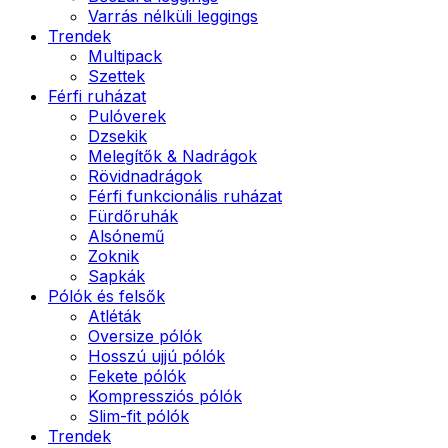
Varrás nélküli leggings
Trendek
Multipack
Szettek
Férfi ruházat
Pulóverek
Dzsekik
Melegítők & Nadrágok
Rövidnadrágok
Férfi funkcionális ruházat
Fürdőruhák
Alsónemű
Zoknik
Sapkák
Pólók és felsők
Atléták
Oversize pólók
Hosszú ujjú pólók
Fekete pólók
Kompressziós pólók
Slim-fit pólók
Trendek