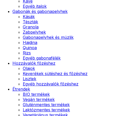
Kávé
Egyéb italok
Gabonák és gabonapelyhek
Kásák
Tészták
Granola
Zabpelyhek
Gabonapelyhek és müzlik
Hajdina
Quinoa
Rizs
Egyéb gabonafélék
Hozzávalók főzéshez
Olajok
Keverékek sütéshez és főzéshez
Lisztek
Egyéb hozzávalók főzéshez
Étrendek
BIO termékek
Vegán termékek
Gluténmentes termékek
Laktózmentes termékek
Vegetáriánus termékek