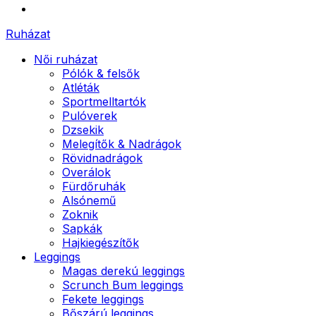
Ruházat
Női ruházat
Pólók & felsők
Atléták
Sportmelltartók
Pulóverek
Dzsekik
Melegítők & Nadrágok
Rövidnadrágok
Overálok
Fürdőruhák
Alsónemű
Zoknik
Sapkák
Hajkiegészítők
Leggings
Magas derekú leggings
Scrunch Bum leggings
Fekete leggings
Bőszárú leggings