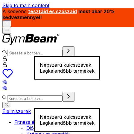
Skip to main content
A kedvenc
tésztáid és szószaid
most akár 20%
kedvezménnyel!
Népszerű kulcsszavak
Legkelendőbb termékek
Élelmiszerek
Népszerű kulcsszavak
Fitness élelmiszer
Legkelendőbb termékek
Diófélék
Krémek és paszták