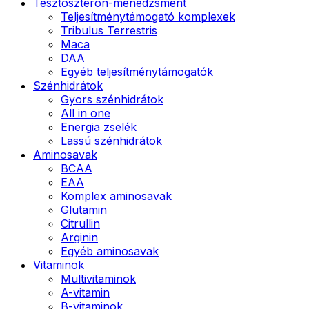
Tesztoszteron-menedzsment
Teljesítménytámogató komplexek
Tribulus Terrestris
Maca
DAA
Egyéb teljesítménytámogatók
Szénhidrátok
Gyors szénhidrátok
All in one
Energia zselék
Lassú szénhidrátok
Aminosavak
BCAA
EAA
Komplex aminosavak
Glutamin
Citrullin
Arginin
Egyéb aminosavak
Vitaminok
Multivitaminok
A-vitamin
B-vitaminok