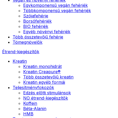
Egykomponensű vegán fehérjék
Többkomponensű vegán fehérjék
Szójafehérje
Borsófehérjék
BIO fehérjék
Egyéb növényi fehérjék
Több összetevőjű fehérje
Tömegnövelők
Étrend-kiegészítők
Kreatin
Kreatin monohidrát
Kreatin Creapure®
Több összetevőjű kreatin
Kreatin egyéb formái
Teljesítményfokozók
Edzés előtti stimulánsok
NO étrend-kiegészítők
Koffein
Béta-Alanin
HMB