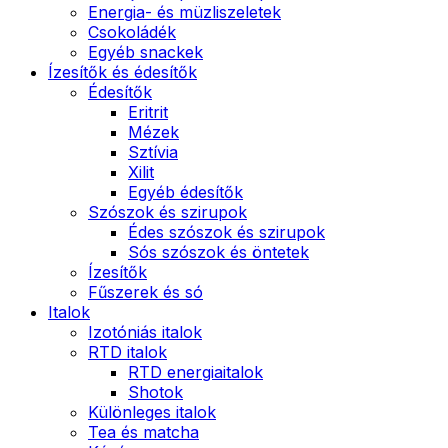
Energia- és müzliszeletek
Csokoládék
Egyéb snackek
Ízesítők és édesítők
Édesítők
Eritrit
Mézek
Sztívia
Xilit
Egyéb édesítők
Szószok és szirupok
Édes szószok és szirupok
Sós szószok és öntetek
Ízesítők
Fűszerek és só
Italok
Izotóniás italok
RTD italok
RTD energiaitalok
Shotok
Különleges italok
Tea és matcha