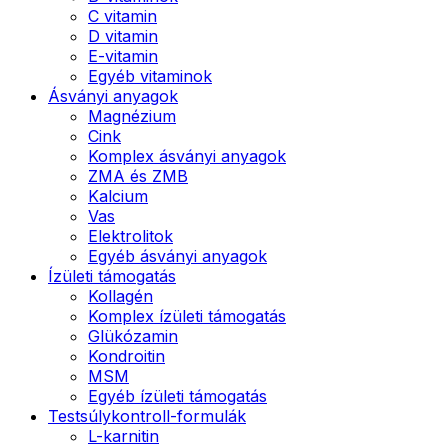
C vitamin
D vitamin
E-vitamin
Egyéb vitaminok
Ásványi anyagok
Magnézium
Cink
Komplex ásványi anyagok
ZMA és ZMB
Kalcium
Vas
Elektrolitok
Egyéb ásványi anyagok
Ízületi támogatás
Kollagén
Komplex ízületi támogatás
Glükózamin
Kondroitin
MSM
Egyéb ízületi támogatás
Testsúlykontroll-formulák
L-karnitin