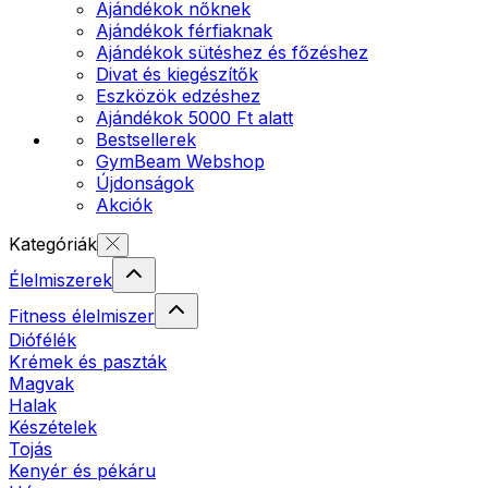
Ajándékok nőknek
Ajándékok férfiaknak
Ajándékok sütéshez és főzéshez
Divat és kiegészítők
Eszközök edzéshez
Ajándékok 5000 Ft alatt
Bestsellerek
GymBeam Webshop
Újdonságok
Akciók
Kategóriák
Élelmiszerek
Fitness élelmiszer
Diófélék
Krémek és paszták
Magvak
Halak
Készételek
Tojás
Kenyér és pékáru