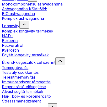
Monokomponensű ashwagandha
Ashwagandha KSM-66®
BIO ashwagandha
Komplex ashwagandha
Longevity
Komplex longevity termékek
NAD+
Berberin
Rezveratrol
Kvercetin
Egyéb longevity termékek
Étrend-kiegészítők cél szerint
Tömegnövelés
Testsúly csökkentés
Teljesítményjavítás
Immunrendszer támogatás
Regeneráció elősegítése
Alvást segítő termékek
Haj-, bőr- és körömerősítő
Stresszmenedzsment