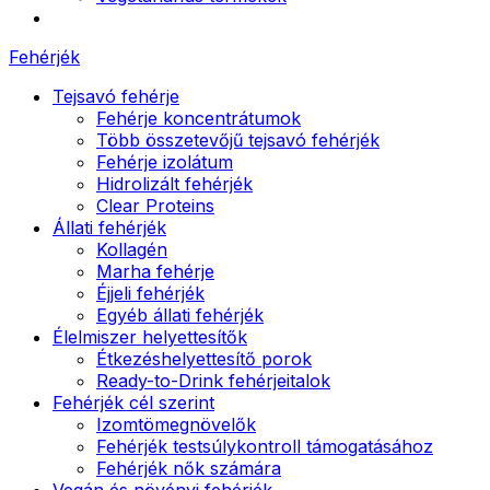
Fehérjék
Tejsavó fehérje
Fehérje koncentrátumok
Több összetevőjű tejsavó fehérjék
Fehérje izolátum
Hidrolizált fehérjék
Clear Proteins
Állati fehérjék
Kollagén
Marha fehérje
Éjjeli fehérjék
Egyéb állati fehérjék
Élelmiszer helyettesítők
Étkezéshelyettesítő porok
Ready-to-Drink fehérjeitalok
Fehérjék cél szerint
Izomtömegnövelők
Fehérjék testsúlykontroll támogatásához
Fehérjék nők számára
Vegán és növényi fehérjék