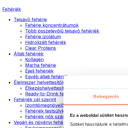
Fehérjék
Tejsavó fehérje
Fehérje koncentrátumok
Több összetevőjű tejsavó fehérjék
Fehérje izolátum
Hidrolizált fehérjék
Clear Proteins
Állati fehérjék
Kollagén
Marha fehérje
Éjjeli fehérjék
Egyéb állati fehérjék
Élelmiszer helyettesítők
Étkezéshelyettesítő porok
Ready-to-Drink fehérjeitalok
Beleegyezés
Fehérjék cél szerint
Izomtömegnövelők
Fehérjék testsúlykontroll támogatásához
Ez a weboldal sütiket haszn
Fehérjék nők számára
Vegán és növényi fehérjék
Sütiket használunk a tartal
Egykomponensű vegán fehérjék