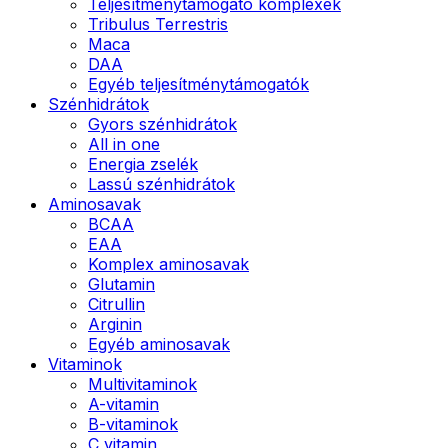
Teljesítménytámogató komplexek
Tribulus Terrestris
Maca
DAA
Egyéb teljesítménytámogatók
Szénhidrátok
Gyors szénhidrátok
All in one
Energia zselék
Lassú szénhidrátok
Aminosavak
BCAA
EAA
Komplex aminosavak
Glutamin
Citrullin
Arginin
Egyéb aminosavak
Vitaminok
Multivitaminok
A-vitamin
B-vitaminok
C vitamin