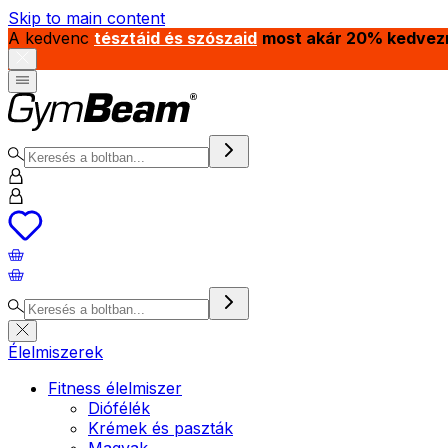
Skip to main content
A kedvenc
tésztáid és szószaid
most akár 20% kedvez
Élelmiszerek
Fitness élelmiszer
Diófélék
Krémek és paszták
Magvak