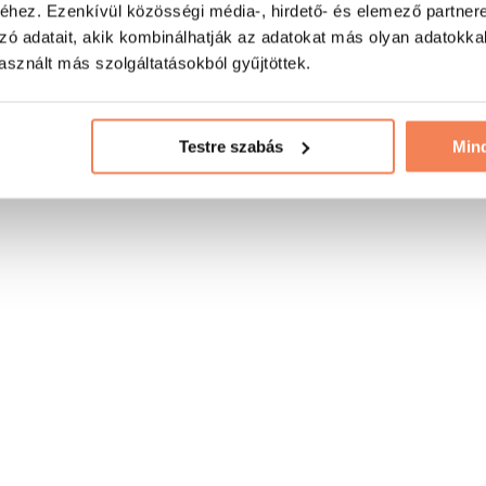
hez. Ezenkívül közösségi média-, hirdető- és elemező partner
zó adatait, akik kombinálhatják az adatokat más olyan adatokka
sznált más szolgáltatásokból gyűjtöttek.
Testre szabás
Min