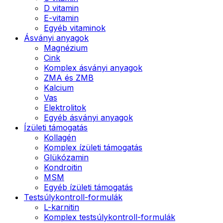
D vitamin
E-vitamin
Egyéb vitaminok
Ásványi anyagok
Magnézium
Cink
Komplex ásványi anyagok
ZMA és ZMB
Kalcium
Vas
Elektrolitok
Egyéb ásványi anyagok
Ízületi támogatás
Kollagén
Komplex ízületi támogatás
Glükózamin
Kondroitin
MSM
Egyéb ízületi támogatás
Testsúlykontroll-formulák
L-karnitin
Komplex testsúlykontroll-formulák