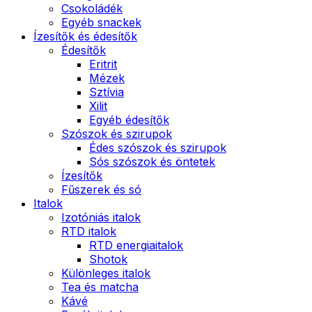
Csokoládék
Egyéb snackek
Ízesítők és édesítők
Édesítők
Eritrit
Mézek
Sztívia
Xilit
Egyéb édesítők
Szószok és szirupok
Édes szószok és szirupok
Sós szószok és öntetek
Ízesítők
Fűszerek és só
Italok
Izotóniás italok
RTD italok
RTD energiaitalok
Shotok
Különleges italok
Tea és matcha
Kávé