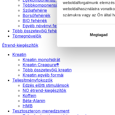
weboldalforgalmunk elemzésé
Többkomponensű vegán fehérjék
weboldalhasználatra vonatko
Szójafehérje
számukra vagy az Ön által ha
Borsófehérjék
BIO fehérjék
Egyéb növényi fehérjék
Több összetevőjű fehérje
Megtagad
Tömegnövelők
Étrend-kiegészítők
Kreatin
Kreatin monohidrát
Kreatin Creapure®
Több összetevőjű kreatin
Kreatin egyéb formái
Teljesítményfokozók
Edzés előtti stimulánsok
NO étrend-kiegészítők
Koffein
Béta-Alanin
HMB
Tesztoszteron-menedzsment