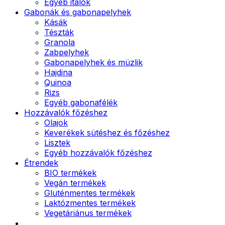
Egyéb italok
Gabonák és gabonapelyhek
Kásák
Tészták
Granola
Zabpelyhek
Gabonapelyhek és müzlik
Hajdina
Quinoa
Rizs
Egyéb gabonafélék
Hozzávalók főzéshez
Olajok
Keverékek sütéshez és főzéshez
Lisztek
Egyéb hozzávalók főzéshez
Étrendek
BIO termékek
Vegán termékek
Gluténmentes termékek
Laktózmentes termékek
Vegetáriánus termékek