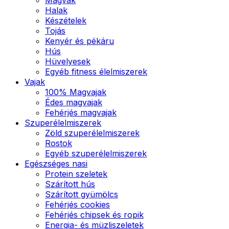
Halak
Készételek
Tojás
Kenyér és pékáru
Hús
Hüvelyesek
Egyéb fitness élelmiszerek
Vajak
100% Magvajak
Édes magvajak
Fehérjés magvajak
Szuperélelmiszerek
Zöld szuperélelmiszerek
Rostok
Egyéb szuperélelmiszerek
Egészséges nasi
Protein szeletek
Szárított hús
Szárított gyümölcs
Fehérjés cookies
Fehérjés chipsek és ropik
Energia- és müzliszeletek