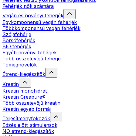
Fehérjék testsúlykontroll támogatásához
Fehérjék nők számára
Vegán és növényi fehérjék
Egykomponensű vegán fehérjék
Többkomponensű vegán fehérjék
Szójafehérje
Borsófehérjék
BIO fehérjék
Egyéb növényi fehérjék
Több összetevőjű fehérje
Tömegnövelők
Étrend-kiegészítők
Kreatin
Kreatin monohidrát
Kreatin Creapure®
Több összetevőjű kreatin
Kreatin egyéb formái
Teljesítményfokozók
Edzés előtti stimulánsok
NO étrend-kiegészítők