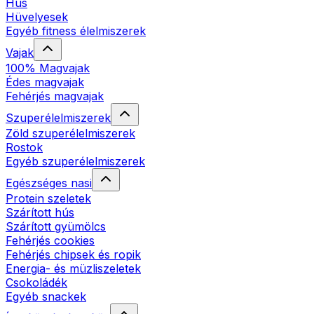
Hús
Hüvelyesek
Egyéb fitness élelmiszerek
Vajak
100% Magvajak
Édes magvajak
Fehérjés magvajak
Szuperélelmiszerek
Zöld szuperélelmiszerek
Rostok
Egyéb szuperélelmiszerek
Egészséges nasi
Protein szeletek
Szárított hús
Szárított gyümölcs
Fehérjés cookies
Fehérjés chipsek és ropik
Energia- és müzliszeletek
Csokoládék
Egyéb snackek