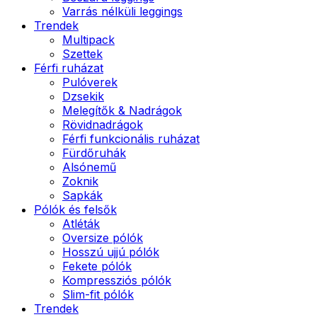
Varrás nélküli leggings
Trendek
Multipack
Szettek
Férfi ruházat
Pulóverek
Dzsekik
Melegítők & Nadrágok
Rövidnadrágok
Férfi funkcionális ruházat
Fürdőruhák
Alsónemű
Zoknik
Sapkák
Pólók és felsők
Atléták
Oversize pólók
Hosszú ujjú pólók
Fekete pólók
Kompressziós pólók
Slim-fit pólók
Trendek