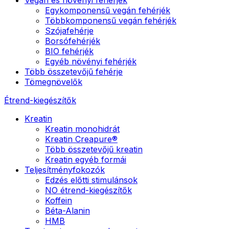
Egykomponensű vegán fehérjék
Többkomponensű vegán fehérjék
Szójafehérje
Borsófehérjék
BIO fehérjék
Egyéb növényi fehérjék
Több összetevőjű fehérje
Tömegnövelők
Étrend-kiegészítők
Kreatin
Kreatin monohidrát
Kreatin Creapure®
Több összetevőjű kreatin
Kreatin egyéb formái
Teljesítményfokozók
Edzés előtti stimulánsok
NO étrend-kiegészítők
Koffein
Béta-Alanin
HMB