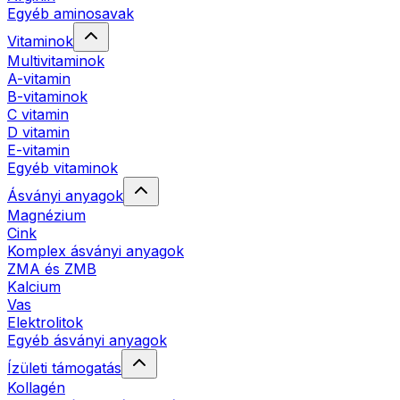
Egyéb aminosavak
Vitaminok
Multivitaminok
A-vitamin
B-vitaminok
C vitamin
D vitamin
E-vitamin
Egyéb vitaminok
Ásványi anyagok
Magnézium
Cink
Komplex ásványi anyagok
ZMA és ZMB
Kalcium
Vas
Elektrolitok
Egyéb ásványi anyagok
Ízületi támogatás
Kollagén