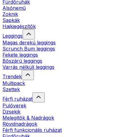
Fürdőruhák
Alsónemű
Zoknik
Sapkák
Hajkiegészítők
Leggings
Magas derekú leggings
Scrunch Bum leggings
Fekete leggings
Bőszárú leggings
Varrás nélküli leggings
Trendek
Multipack
Szettek
Férfi ruházat
Pulóverek
Dzsekik
Melegítők & Nadrágok
Rövidnadrágok
Férfi funkcionális ruházat
Fürdőruhák