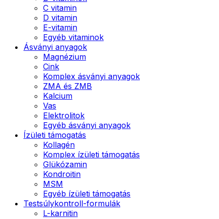
C vitamin
D vitamin
E-vitamin
Egyéb vitaminok
Ásványi anyagok
Magnézium
Cink
Komplex ásványi anyagok
ZMA és ZMB
Kalcium
Vas
Elektrolitok
Egyéb ásványi anyagok
Ízületi támogatás
Kollagén
Komplex ízületi támogatás
Glükózamin
Kondroitin
MSM
Egyéb ízületi támogatás
Testsúlykontroll-formulák
L-karnitin