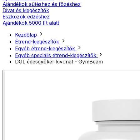
Ajándékok sütéshez és főzéshez
Divat és kiegészítők
Eszközök edzéshez
Ajándékok 5000 Ft alatt
Kezdőlap
Étrend-kiegészítők
Egyéb étrend-kiegészítők
Egyéb speciális étrend-kiegészítők
DGL édesgyökér kivonat - GymBeam