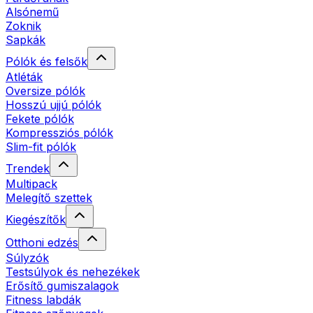
Alsónemű
Zoknik
Sapkák
Pólók és felsők
Atléták
Oversize pólók
Hosszú ujjú pólók
Fekete pólók
Kompressziós pólók
Slim-fit pólók
Trendek
Multipack
Melegítő szettek
Kiegészítők
Otthoni edzés
Súlyzók
Testsúlyok és nehezékek
Erősítő gumiszalagok
Fitness labdák