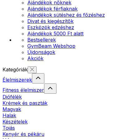
Ajándékok nőknek
Ajándékok férfiaknak
Ajándékok sütéshez és főzéshez
Divat és kiegészítők
Eszközök edzéshez
Ajándékok 5000 Ft alatt
Bestsellerek
GymBeam Webshop
Újdonságok
Akciók
Kategóriák
Élelmiszerek
Fitness élelmiszer
Diófélék
Krémek és paszták
Magvak
Halak
Készételek
Tojás
Kenyér és pékáru