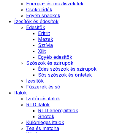
Energia- és müzliszeletek
Csokoládék
Egyéb snackek
Ízesítők és édesítők
Édesítők
Eritrit
Mézek
Sztívia
Xilit
Egyéb édesítők
Szószok és szirupok
Édes szószok és szirupok
Sós szószok és öntetek
Ízesítők
Fűszerek és só
Italok
Izotóniás italok
RTD italok
RTD energiaitalok
Shotok
Különleges italok
Tea és matcha