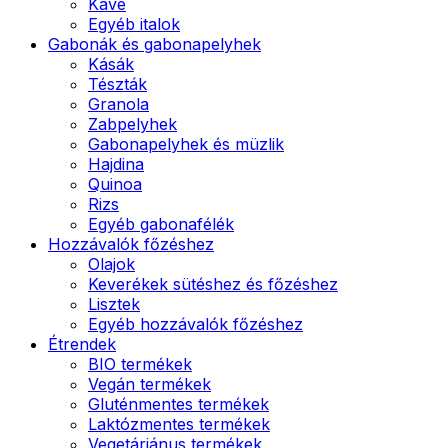
Kávé
Egyéb italok
Gabonák és gabonapelyhek
Kásák
Tészták
Granola
Zabpelyhek
Gabonapelyhek és müzlik
Hajdina
Quinoa
Rizs
Egyéb gabonafélék
Hozzávalók főzéshez
Olajok
Keverékek sütéshez és főzéshez
Lisztek
Egyéb hozzávalók főzéshez
Étrendek
BIO termékek
Vegán termékek
Gluténmentes termékek
Laktózmentes termékek
Vegetáriánus termékek