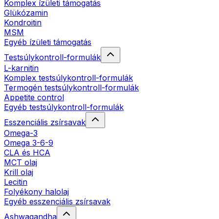
Komplex ízületi támogatás
Glükózamin
Kondroitin
MSM
Egyéb ízületi támogatás
Testsúlykontroll-formulák
L-karnitin
Komplex testsúlykontroll-formulák
Termogén testsúlykontroll-formulák
Appetite control
Egyéb testsúlykontroll-formulák
Esszenciális zsírsavak
Omega-3
Omega 3-6-9
CLA és HCA
MCT olaj
Krill olaj
Lecitin
Folyékony halolaj
Egyéb esszenciális zsírsavak
Ashwagandha