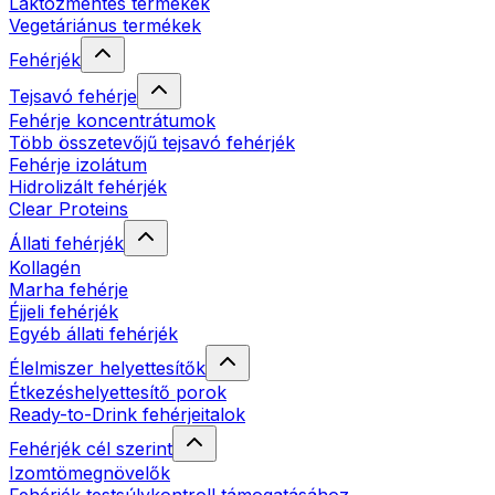
Laktózmentes termékek
Vegetáriánus termékek
Fehérjék
Tejsavó fehérje
Fehérje koncentrátumok
Több összetevőjű tejsavó fehérjék
Fehérje izolátum
Hidrolizált fehérjék
Clear Proteins
Állati fehérjék
Kollagén
Marha fehérje
Éjjeli fehérjék
Egyéb állati fehérjék
Élelmiszer helyettesítők
Étkezéshelyettesítő porok
Ready-to-Drink fehérjeitalok
Fehérjék cél szerint
Izomtömegnövelők