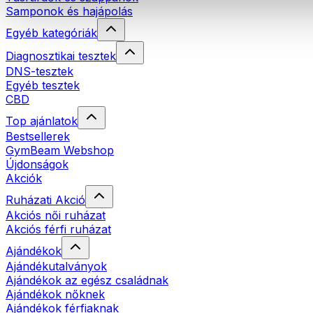
Samponok és hajápolás
Egyéb kategóriák
Diagnosztikai tesztek
DNS-tesztek
Egyéb tesztek
CBD
Top ajánlatok
Bestsellerek
GymBeam Webshop
Újdonságok
Akciók
Ruházati Akció
Akciós női ruházat
Akciós férfi ruházat
Ajándékok
Ajándékutalványok
Ajándékok az egész családnak
Ajándékok nőknek
Ajándékok férfiaknak