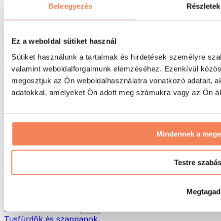
Táskák & hátizsákok
Beleegyezés
Részletek
Ételhordó táskák & kiegészítők
Edzőtáskák
Hátizsákok
Ez a weboldal sütiket használ
Tevékenység alapú kiegészítők
Sütiket használunk a tartalmak és hirdetések személyre sza
Futás
valamint weboldalforgalmunk elemzéséhez. Ezenkívül közöss
Küzdősportok
megosztjuk az Ön weboldalhasználatra vonatkozó adatait, a
Kerékpározás
Jóga és pilates
adatokkal, amelyeket Ön adott meg számukra vagy az Ön álta
Hidegterápia
Úszás
Túrázás
Mindennek a meg
Biohacking
Vörösfény-terápia
Vízszűrők és -kancsók
Testre szabá
Öko háztartás
Mosószerek
Megtagad
Tisztítószerek
Natúrkozmetikumok
Tusfürdők és szappanok