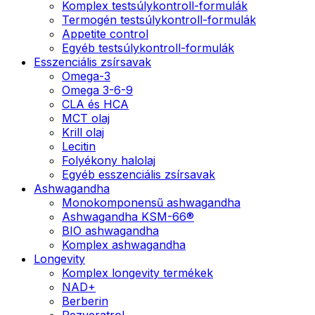
Komplex testsúlykontroll-formulák
Termogén testsúlykontroll-formulák
Appetite control
Egyéb testsúlykontroll-formulák
Esszenciális zsírsavak
Omega-3
Omega 3-6-9
CLA és HCA
MCT olaj
Krill olaj
Lecitin
Folyékony halolaj
Egyéb esszenciális zsírsavak
Ashwagandha
Monokomponensű ashwagandha
Ashwagandha KSM-66®
BIO ashwagandha
Komplex ashwagandha
Longevity
Komplex longevity termékek
NAD+
Berberin
Rezveratrol