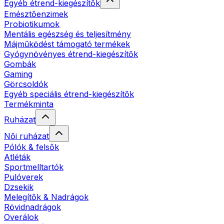
Egyéb étrend-kiegészítők
Emésztőenzimek
Probiotikumok
Mentális egészség és teljesítmény
Májműködést támogató termékek
Gyógynövényes étrend-kiegészítők
Gombák
Gaming
Görcsoldók
Egyéb speciális étrend-kiegészítők
Termékminta
Ruházat
Női ruházat
Pólók & felsők
Atléták
Sportmelltartók
Pulóverek
Dzsekik
Melegítők & Nadrágok
Rövidnadrágok
Overálok