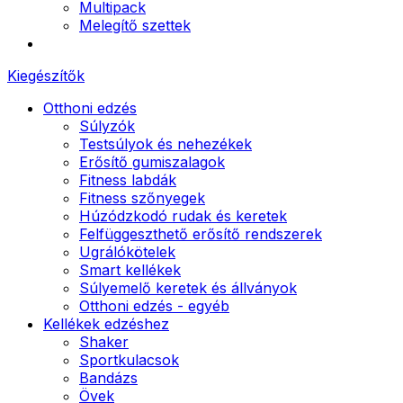
Multipack
Melegítő szettek
Kiegészítők
Otthoni edzés
Súlyzók
Testsúlyok és nehezékek
Erősítő gumiszalagok
Fitness labdák
Fitness szőnyegek
Húzódzkodó rudak és keretek
Felfüggeszthető erősítő rendszerek
Ugrálókötelek
Smart kellékek
Súlyemelő keretek és állványok
Otthoni edzés - egyéb
Kellékek edzéshez
Shaker
Sportkulacsok
Bandázs
Övek