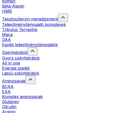
Koffein
Béta-Alanin
HMB
Tesztoszteron-menedzsment
Teljesítménytámogató komplexek
Tribulus Terrestris
Maca
DAA
Egyéb teljesítménytámogatók
Szénhidrátok
Gyors szénhidrátok
All in one
Energia zselék
Lassú szénhidrátok
Aminosavak
BCAA
EAA
Komplex aminosavak
Glutamin
Citrullin
Arginin