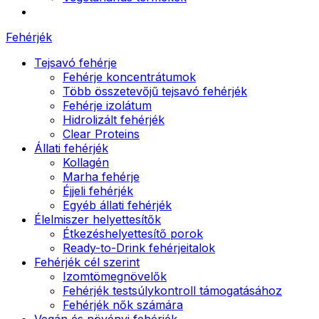
Fehérjék
Tejsavó fehérje
Fehérje koncentrátumok
Több összetevőjű tejsavó fehérjék
Fehérje izolátum
Hidrolizált fehérjék
Clear Proteins
Állati fehérjék
Kollagén
Marha fehérje
Éjjeli fehérjék
Egyéb állati fehérjék
Élelmiszer helyettesítők
Étkezéshelyettesítő porok
Ready-to-Drink fehérjeitalok
Fehérjék cél szerint
Izomtömegnövelők
Fehérjék testsúlykontroll támogatásához
Fehérjék nők számára
Vegán és növényi fehérjék