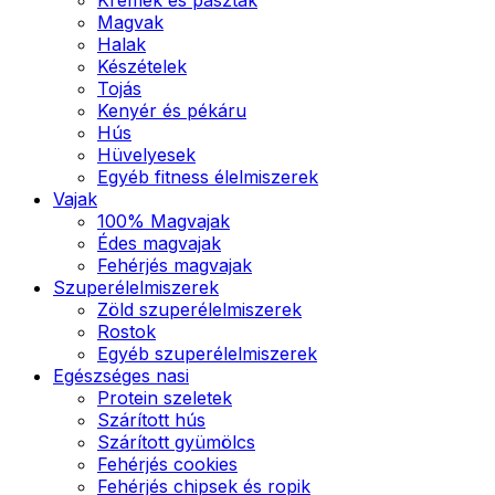
Magvak
Halak
Készételek
Tojás
Kenyér és pékáru
Hús
Hüvelyesek
Egyéb fitness élelmiszerek
Vajak
100% Magvajak
Édes magvajak
Fehérjés magvajak
Szuperélelmiszerek
Zöld szuperélelmiszerek
Rostok
Egyéb szuperélelmiszerek
Egészséges nasi
Protein szeletek
Szárított hús
Szárított gyümölcs
Fehérjés cookies
Fehérjés chipsek és ropik