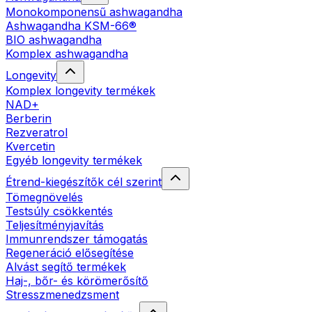
Monokomponensű ashwagandha
Ashwagandha KSM-66®
BIO ashwagandha
Komplex ashwagandha
Longevity
Komplex longevity termékek
NAD+
Berberin
Rezveratrol
Kvercetin
Egyéb longevity termékek
Étrend-kiegészítők cél szerint
Tömegnövelés
Testsúly csökkentés
Teljesítményjavítás
Immunrendszer támogatás
Regeneráció elősegítése
Alvást segítő termékek
Haj-, bőr- és körömerősítő
Stresszmenedzsment