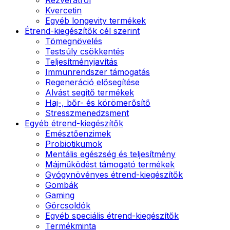
Kvercetin
Egyéb longevity termékek
Étrend-kiegészítők cél szerint
Tömegnövelés
Testsúly csökkentés
Teljesítményjavítás
Immunrendszer támogatás
Regeneráció elősegítése
Alvást segítő termékek
Haj-, bőr- és körömerősítő
Stresszmenedzsment
Egyéb étrend-kiegészítők
Emésztőenzimek
Probiotikumok
Mentális egészség és teljesítmény
Májműködést támogató termékek
Gyógynövényes étrend-kiegészítők
Gombák
Gaming
Görcsoldók
Egyéb speciális étrend-kiegészítők
Termékminta