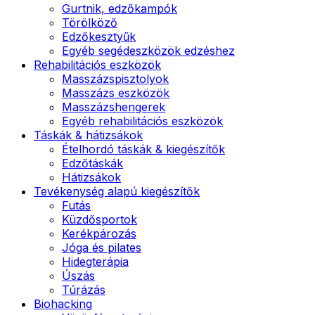
Gurtnik, edzőkampók
Törölköző
Edzőkesztyűk
Egyéb segédeszközök edzéshez
Rehabilitációs eszközök
Masszázspisztolyok
Masszázs eszközök
Masszázshengerek
Egyéb rehabilitációs eszközök
Táskák & hátizsákok
Ételhordó táskák & kiegészítők
Edzőtáskák
Hátizsákok
Tevékenység alapú kiegészítők
Futás
Küzdősportok
Kerékpározás
Jóga és pilates
Hidegterápia
Úszás
Túrázás
Biohacking