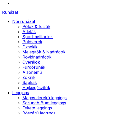
Ruházat
Női ruházat
Pólók & felsők
Atléták
Sportmelltartók
Pulóverek
Dzsekik
Melegítők & Nadrágok
Rövidnadrágok
Overálok
Fürdőruhák
Alsónemű
Zoknik
Sapkák
Hajkiegészítők
Leggings
Magas derekú leggings
Scrunch Bum leggings
Fekete leggings
Bőszárú leggings