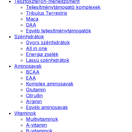
Tesztoszteron-menedzsment
Teljesítménytámogató komplexek
Tribulus Terrestris
Maca
DAA
Egyéb teljesítménytámogatók
Szénhidrátok
Gyors szénhidrátok
All in one
Energia zselék
Lassú szénhidrátok
Aminosavak
BCAA
EAA
Komplex aminosavak
Glutamin
Citrullin
Arginin
Egyéb aminosavak
Vitaminok
Multivitaminok
A-vitamin
B-vitaminok