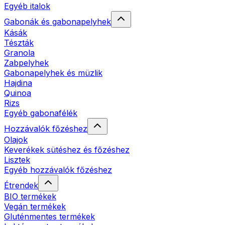
Egyéb italok
Gabonák és gabonapelyhek
Kásák
Tészták
Granola
Zabpelyhek
Gabonapelyhek és müzlik
Hajdina
Quinoa
Rizs
Egyéb gabonafélék
Hozzávalók főzéshez
Olajok
Keverékek sütéshez és főzéshez
Lisztek
Egyéb hozzávalók főzéshez
Étrendek
BIO termékek
Vegán termékek
Gluténmentes termékek