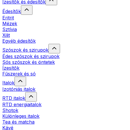
Ízesítők és édesítők
Édesítők
Eritrit
Mézek
Sztívia
Xilit
Egyéb édesítők
Szószok és szirupok
Édes szószok és szirupok
Sós szószok és öntetek
Ízesítők
Fűszerek és só
Italok
Izotóniás italok
RTD italok
RTD energiaitalok
Shotok
Különleges italok
Tea és matcha
Kávé