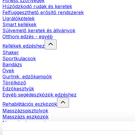
Fitness szőnyegek
Húzódzkodó rudak és keretek
Felfüggeszthető erősítő rendszerek
Ugrálókötelek
Smart kellékek
Súlyemelő keretek és állványok
Otthoni edzés - egyéb
Kellékek edzéshez
Shaker
Sportkulacsok
Bandázs
Övek
Gurtnik, edzőkampók
Törölköző
Edzőkesztyűk
Egyéb segédeszközök edzéshez
Rehabilitációs eszközök
Masszázspisztolyok
Masszázs eszközök
Masszázshengerek
Egyéb rehabilitációs eszközök