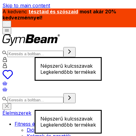
Skip to main content
A kedvenc
tésztáid és szószaid
most akár 20%
kedvezménnyel!
Népszerű kulcsszavak
Legkelendőbb termékek
Élelmiszerek
Népszerű kulcsszavak
Fitness élelmiszer
Legkelendőbb termékek
Diófélék
Krémek és paszták