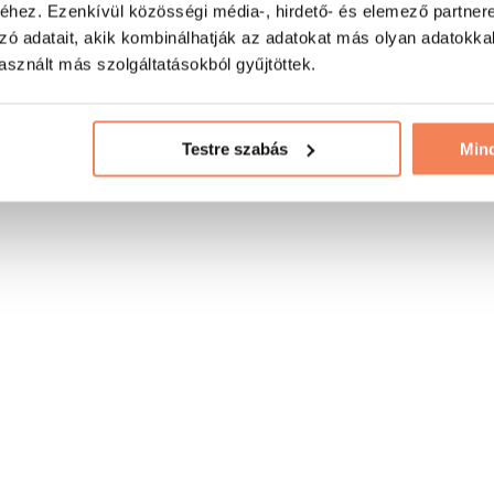
hez. Ezenkívül közösségi média-, hirdető- és elemező partner
zó adatait, akik kombinálhatják az adatokat más olyan adatokka
sznált más szolgáltatásokból gyűjtöttek.
Testre szabás
Min