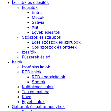
Ízesítők és édesítők
Édesítők
Eritrit
Mézek
Sztívia
Xilit
Egyéb édesítők
Szószok és szirupok
Édes szószok és szirupok
Sós szószok és öntetek
Ízesítők
Fűszerek és só
Italok
Izotóniás italok
RTD italok
RTD energiaitalok
Shotok
Különleges italok
Tea és matcha
Kávé
Egyéb italok
Gabonák és gabonapelyhek