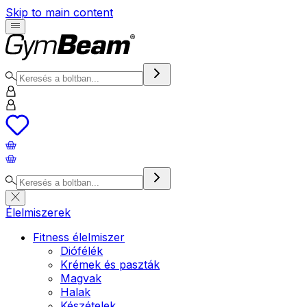
Skip to main content
Élelmiszerek
Fitness élelmiszer
Diófélék
Krémek és paszták
Magvak
Halak
Készételek