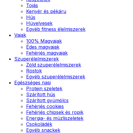
Tojás
Kenyér és pékáru
Hús
Hüvelyesek
Egyéb fitness élelmiszerek
Vajak
100% Magvajak
Édes magvajak
Fehérjés magvajak
Szuperélelmiszerek
Zöld szuperélelmiszerek
Rostok
Egyéb szuperélelmiszerek
Egészséges nasi
Protein szeletek
Szárított hús
Szárított gyümölcs
Fehérjés cookies
Fehérjés chipsek és ropik
Energia- és müzliszeletek
Csokoládék
Egyéb snackek