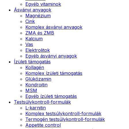
Egyéb vitaminok
Ásványi anyagok
Magnézium
Cink
Komplex ásványi anyagok
ZMA és ZMB
Kalcium
Vas
Elektrolitok
Egyéb ásványi anyagok
Ízületi támogatás
Kollagén
Komplex ízületi támogatás
Glükózamin
Kondroitin
MSM
Egyéb ízületi támogatás
Testsúlykontroll-formulák
L-karnitin
Komplex testsúlykontroll-formulák
Termogén testsúlykontroll-formulák
Appetite control