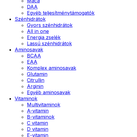
Maca
DAA
Egyéb teljesítménytámogatók
Szénhidrátok
Gyors szénhidrátok
All in one
Energia zselék
Lassú szénhidrátok
Aminosavak
BCAA
EAA
Komplex aminosavak
Glutamin
Citrullin
Arginin
Egyéb aminosavak
Vitaminok
Multivitaminok
A-vitamin
B-vitaminok
C vitamin
D vitamin
E-vitamin