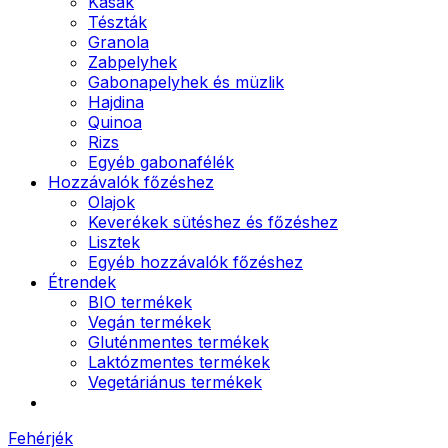
Kásák
Tészták
Granola
Zabpelyhek
Gabonapelyhek és müzlik
Hajdina
Quinoa
Rizs
Egyéb gabonafélék
Hozzávalók főzéshez
Olajok
Keverékek sütéshez és főzéshez
Lisztek
Egyéb hozzávalók főzéshez
Étrendek
BIO termékek
Vegán termékek
Gluténmentes termékek
Laktózmentes termékek
Vegetáriánus termékek
Fehérjék