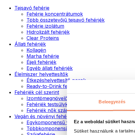
Tejsavó fehérje
Fehérje koncentrátumok
Több összetevőjű tejsavó fehérjék
Fehérje izolátum
Hidrolizált fehérjék
Clear Proteins
Állati fehérjék
Kollagén
Marha fehérje
Éjjeli fehérjék
Egyéb állati fehérjék
Élelmiszer helyettesítők
Étkezéshelyettesítő porok
Ready-to-Drink fehérjeitalok
Fehérjék cél szerint
Izomtömegnövelők
Beleegyezés
Fehérjék testsúlykontroll támogatásához
Fehérjék nők számára
Vegán és növényi fehérjék
Ez a weboldal sütiket haszn
Egykomponensű vegán fehérjék
Többkomponensű vegán fehérjék
Sütiket használunk a tartal
Szójafehérje