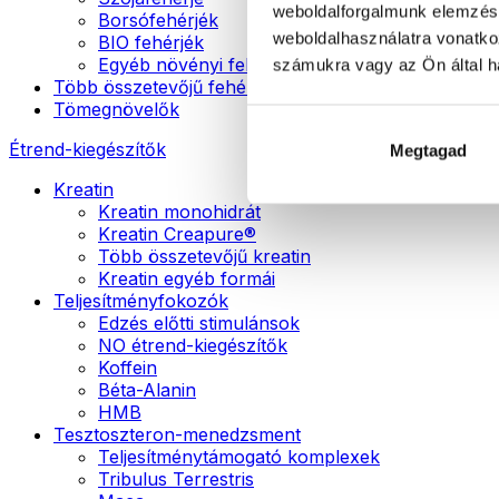
weboldalforgalmunk elemzésé
Borsófehérjék
weboldalhasználatra vonatko
BIO fehérjék
Egyéb növényi fehérjék
számukra vagy az Ön által ha
Több összetevőjű fehérje
Tömegnövelők
Étrend-kiegészítők
Megtagad
Kreatin
Kreatin monohidrát
Kreatin Creapure®
Több összetevőjű kreatin
Kreatin egyéb formái
Teljesítményfokozók
Edzés előtti stimulánsok
NO étrend-kiegészítők
Koffein
Béta-Alanin
HMB
Tesztoszteron-menedzsment
Teljesítménytámogató komplexek
Tribulus Terrestris