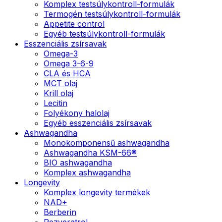
Komplex testsúlykontroll-formulák
Termogén testsúlykontroll-formulák
Appetite control
Egyéb testsúlykontroll-formulák
Esszenciális zsírsavak
Omega-3
Omega 3-6-9
CLA és HCA
MCT olaj
Krill olaj
Lecitin
Folyékony halolaj
Egyéb esszenciális zsírsavak
Ashwagandha
Monokomponensű ashwagandha
Ashwagandha KSM-66®
BIO ashwagandha
Komplex ashwagandha
Longevity
Komplex longevity termékek
NAD+
Berberin
Rezveratrol