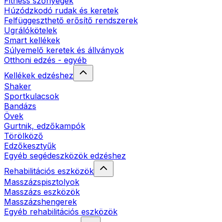
Fitness szőnyegek
Húzódzkodó rudak és keretek
Felfüggeszthető erősítő rendszerek
Ugrálókötelek
Smart kellékek
Súlyemelő keretek és állványok
Otthoni edzés - egyéb
Kellékek edzéshez
Shaker
Sportkulacsok
Bandázs
Övek
Gurtnik, edzőkampók
Törölköző
Edzőkesztyűk
Egyéb segédeszközök edzéshez
Rehabilitációs eszközök
Masszázspisztolyok
Masszázs eszközök
Masszázshengerek
Egyéb rehabilitációs eszközök