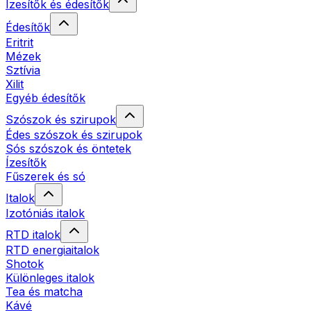
Ízesítők és édesítők
Édesítők
Eritrit
Mézek
Sztívia
Xilit
Egyéb édesítők
Szószok és szirupok
Édes szószok és szirupok
Sós szószok és öntetek
Ízesítők
Fűszerek és só
Italok
Izotóniás italok
RTD italok
RTD energiaitalok
Shotok
Különleges italok
Tea és matcha
Kávé