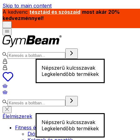
Skip to main content
A kedvenc
tésztáid és szószaid
most akár 20%
kedvezménnyel!
Népszerű kulcsszavak
Legkelendőbb termékek
Élelmiszerek
Népszerű kulcsszavak
Fitness élelmiszer
Legkelendőbb termékek
Diófélék
Krémek és paszták