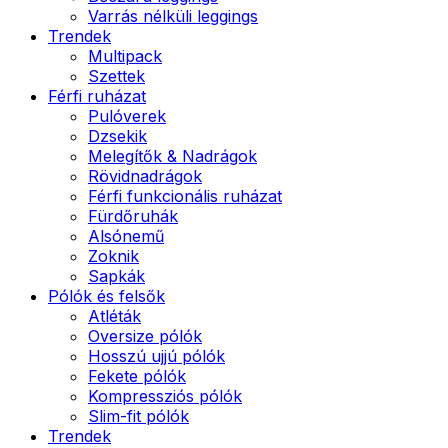
Varrás nélküli leggings
Trendek
Multipack
Szettek
Férfi ruházat
Pulóverek
Dzsekik
Melegítők & Nadrágok
Rövidnadrágok
Férfi funkcionális ruházat
Fürdőruhák
Alsónemű
Zoknik
Sapkák
Pólók és felsők
Atléták
Oversize pólók
Hosszú ujjú pólók
Fekete pólók
Kompressziós pólók
Slim-fit pólók
Trendek