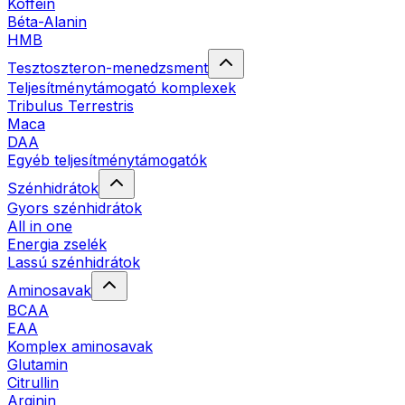
Koffein
Béta-Alanin
HMB
Tesztoszteron-menedzsment
Teljesítménytámogató komplexek
Tribulus Terrestris
Maca
DAA
Egyéb teljesítménytámogatók
Szénhidrátok
Gyors szénhidrátok
All in one
Energia zselék
Lassú szénhidrátok
Aminosavak
BCAA
EAA
Komplex aminosavak
Glutamin
Citrullin
Arginin