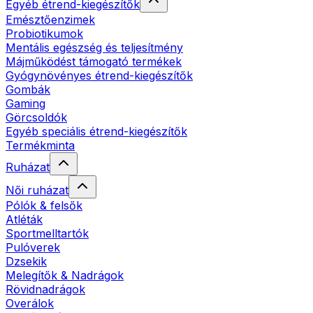
Egyéb étrend-kiegészítők
Emésztőenzimek
Probiotikumok
Mentális egészség és teljesítmény
Májműködést támogató termékek
Gyógynövényes étrend-kiegészítők
Gombák
Gaming
Görcsoldók
Egyéb speciális étrend-kiegészítők
Termékminta
Ruházat
Női ruházat
Pólók & felsők
Atléták
Sportmelltartók
Pulóverek
Dzsekik
Melegítők & Nadrágok
Rövidnadrágok
Overálok