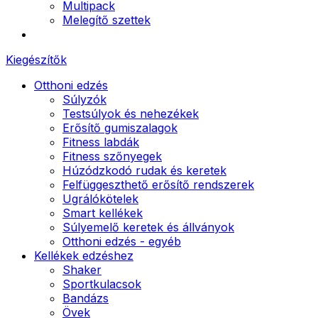
Multipack
Melegítő szettek
Kiegészítők
Otthoni edzés
Súlyzók
Testsúlyok és nehezékek
Erősítő gumiszalagok
Fitness labdák
Fitness szőnyegek
Húzódzkodó rudak és keretek
Felfüggeszthető erősítő rendszerek
Ugrálókötelek
Smart kellékek
Súlyemelő keretek és állványok
Otthoni edzés - egyéb
Kellékek edzéshez
Shaker
Sportkulacsok
Bandázs
Övek