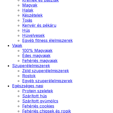
Magvak
Halak
Készételek
Tojás
Kenyér és pékáru
Hús
Hüvelyesek
Egyéb fitness élelmiszerek
Vajak
100% Magvajak
Édes magvajak
Fehérjés magvajak
Szuperélelmiszerek
Zöld szuperélelmiszerek
Rostok
Egyéb szuperélelmiszerek
Egészséges nasi
Protein szeletek
Szárított hús
Szárított gyümölcs
Fehérjés cookies
Fehérjés chipsek és ropik