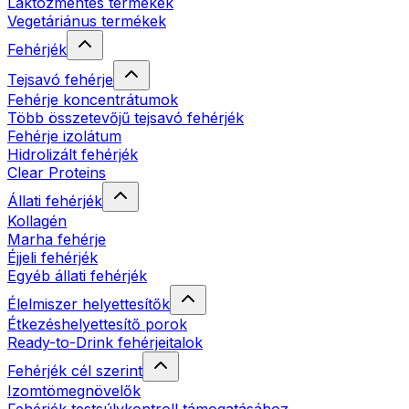
Laktózmentes termékek
Vegetáriánus termékek
Fehérjék
Tejsavó fehérje
Fehérje koncentrátumok
Több összetevőjű tejsavó fehérjék
Fehérje izolátum
Hidrolizált fehérjék
Clear Proteins
Állati fehérjék
Kollagén
Marha fehérje
Éjjeli fehérjék
Egyéb állati fehérjék
Élelmiszer helyettesítők
Étkezéshelyettesítő porok
Ready-to-Drink fehérjeitalok
Fehérjék cél szerint
Izomtömegnövelők