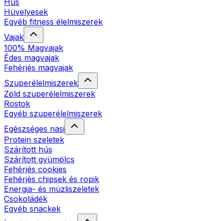
Hús
Hüvelyesek
Egyéb fitness élelmiszerek
Vajak
100% Magvajak
Édes magvajak
Fehérjés magvajak
Szuperélelmiszerek
Zöld szuperélelmiszerek
Rostok
Egyéb szuperélelmiszerek
Egészséges nasi
Protein szeletek
Szárított hús
Szárított gyümölcs
Fehérjés cookies
Fehérjés chipsek és ropik
Energia- és müzliszeletek
Csokoládék
Egyéb snackek