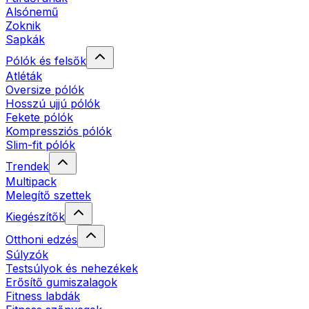
Alsónemű
Zoknik
Sapkák
Pólók és felsők
Atléták
Oversize pólók
Hosszú ujjú pólók
Fekete pólók
Kompressziós pólók
Slim-fit pólók
Trendek
Multipack
Melegítő szettek
Kiegészítők
Otthoni edzés
Súlyzók
Testsúlyok és nehezékek
Erősítő gumiszalagok
Fitness labdák