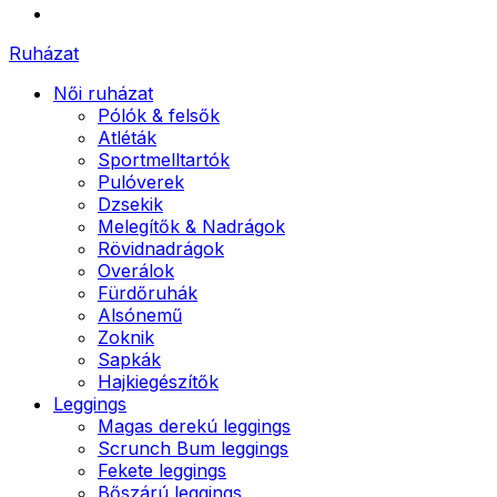
Ruházat
Női ruházat
Pólók & felsők
Atléták
Sportmelltartók
Pulóverek
Dzsekik
Melegítők & Nadrágok
Rövidnadrágok
Overálok
Fürdőruhák
Alsónemű
Zoknik
Sapkák
Hajkiegészítők
Leggings
Magas derekú leggings
Scrunch Bum leggings
Fekete leggings
Bőszárú leggings