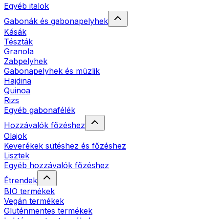
Egyéb italok
Gabonák és gabonapelyhek
Kásák
Tészták
Granola
Zabpelyhek
Gabonapelyhek és müzlik
Hajdina
Quinoa
Rizs
Egyéb gabonafélék
Hozzávalók főzéshez
Olajok
Keverékek sütéshez és főzéshez
Lisztek
Egyéb hozzávalók főzéshez
Étrendek
BIO termékek
Vegán termékek
Gluténmentes termékek