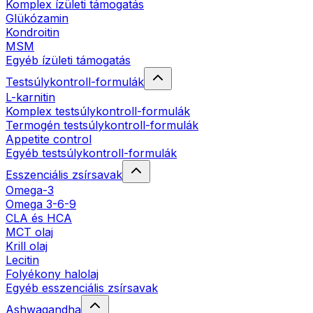
Komplex ízületi támogatás
Glükózamin
Kondroitin
MSM
Egyéb ízületi támogatás
Testsúlykontroll-formulák
L-karnitin
Komplex testsúlykontroll-formulák
Termogén testsúlykontroll-formulák
Appetite control
Egyéb testsúlykontroll-formulák
Esszenciális zsírsavak
Omega-3
Omega 3-6-9
CLA és HCA
MCT olaj
Krill olaj
Lecitin
Folyékony halolaj
Egyéb esszenciális zsírsavak
Ashwagandha