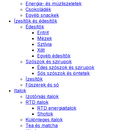
Energia- és müzliszeletek
Csokoládék
Egyéb snackek
Ízesítők és édesítők
Édesítők
Eritrit
Mézek
Sztívia
Xilit
Egyéb édesítők
Szószok és szirupok
Édes szószok és szirupok
Sós szószok és öntetek
Ízesítők
Fűszerek és só
Italok
Izotóniás italok
RTD italok
RTD energiaitalok
Shotok
Különleges italok
Tea és matcha