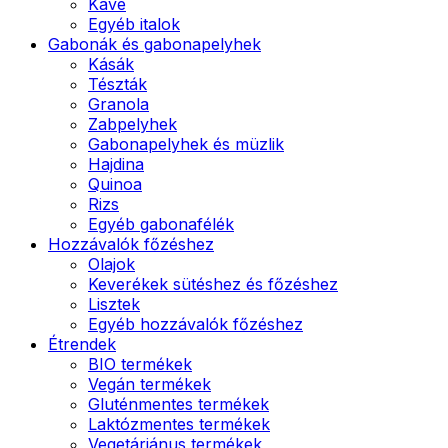
Kávé
Egyéb italok
Gabonák és gabonapelyhek
Kásák
Tészták
Granola
Zabpelyhek
Gabonapelyhek és müzlik
Hajdina
Quinoa
Rizs
Egyéb gabonafélék
Hozzávalók főzéshez
Olajok
Keverékek sütéshez és főzéshez
Lisztek
Egyéb hozzávalók főzéshez
Étrendek
BIO termékek
Vegán termékek
Gluténmentes termékek
Laktózmentes termékek
Vegetáriánus termékek