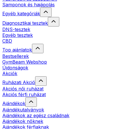
Samponok és hajápolás
Egyéb kategóriák
Diagnosztikai tesztek
DNS-tesztek
Egyéb tesztek
CBD
Top ajánlatok
Bestsellerek
GymBeam Webshop
Újdonságok
Akciók
Ruházati Akció
Akciós női ruházat
Akciós férfi ruházat
Ajándékok
Ajándékutalványok
Ajándékok az egész családnak
Ajándékok nőknek
Ajándékok férfiaknak