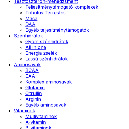
Tesztoszteron-menedzsment
Teljesítménytámogató komplexek
Tribulus Terrestris
Maca
DAA
Egyéb teljesítménytámogatók
Szénhidrátok
Gyors szénhidrátok
All in one
Energia zselék
Lassú szénhidrátok
Aminosavak
BCAA
EAA
Komplex aminosavak
Glutamin
Citrullin
Arginin
Egyéb aminosavak
Vitaminok
Multivitaminok
A-vitamin
B-vitaminok