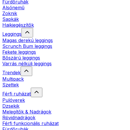
Fürdőruhák
Alsónemű
Zoknik
Sapkák
Hajkiegészítők
Leggings
Magas derekú leggings
Scrunch Bum leggings
Fekete leggings
Bőszárú leggings
Varrás nélküli leggings
Trendek
Multipack
Szettek
Férfi ruházat
Pulóverek
Dzsekik
Melegítők & Nadrágok
Rövidnadrágok
Férfi funkcionális ruházat
Fürdőruhák