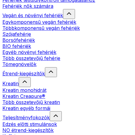
Fehérjék testsúlykontroll támogatásához
Fehérjék nők számára
Vegán és növényi fehérjék
Egykomponensű vegán fehérjék
Többkomponensű vegán fehérjék
Szójafehérje
Borsófehérjék
BIO fehérjék
Egyéb növényi fehérjék
Több összetevőjű fehérje
Tömegnövelők
Étrend-kiegészítők
Kreatin
Kreatin monohidrát
Kreatin Creapure®
Több összetevőjű kreatin
Kreatin egyéb formái
Teljesítményfokozók
Edzés előtti stimulánsok
NO étrend-kiegészítők