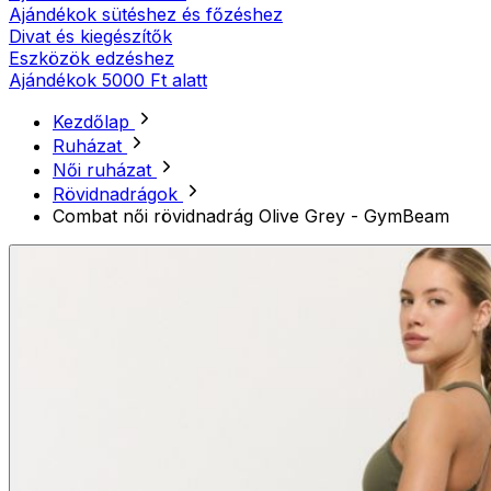
Ajándékok sütéshez és főzéshez
Divat és kiegészítők
Eszközök edzéshez
Ajándékok 5000 Ft alatt
Kezdőlap
Ruházat
Női ruházat
Rövidnadrágok
Combat női rövidnadrág Olive Grey - GymBeam