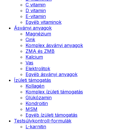
C vitamin
D vitamin
E-vitamin
Egyéb vitaminok
Ásványi anyagok
Magnézium
Cink
Komplex ásványi anyagok
ZMA és ZMB
Kalcium
Vas
Elektrolitok
Egyéb ásványi anyagok
Ízületi támogatás
Kollagén
Komplex ízületi támogatás
Glükózamin
Kondroitin
MSM
Egyéb ízületi támogatás
Testsúlykontroll-formulák
L-karnitin