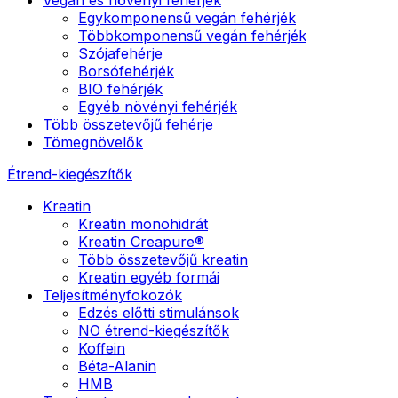
Egykomponensű vegán fehérjék
Többkomponensű vegán fehérjék
Szójafehérje
Borsófehérjék
BIO fehérjék
Egyéb növényi fehérjék
Több összetevőjű fehérje
Tömegnövelők
Étrend-kiegészítők
Kreatin
Kreatin monohidrát
Kreatin Creapure®
Több összetevőjű kreatin
Kreatin egyéb formái
Teljesítményfokozók
Edzés előtti stimulánsok
NO étrend-kiegészítők
Koffein
Béta-Alanin
HMB