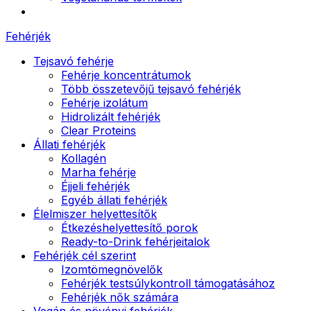
Fehérjék
Tejsavó fehérje
Fehérje koncentrátumok
Több összetevőjű tejsavó fehérjék
Fehérje izolátum
Hidrolizált fehérjék
Clear Proteins
Állati fehérjék
Kollagén
Marha fehérje
Éjjeli fehérjék
Egyéb állati fehérjék
Élelmiszer helyettesítők
Étkezéshelyettesítő porok
Ready-to-Drink fehérjeitalok
Fehérjék cél szerint
Izomtömegnövelők
Fehérjék testsúlykontroll támogatásához
Fehérjék nők számára
Vegán és növényi fehérjék