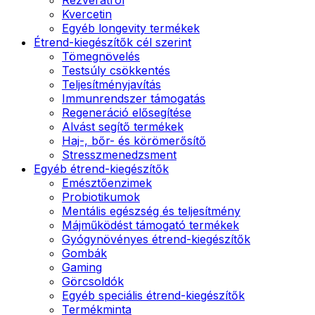
Kvercetin
Egyéb longevity termékek
Étrend-kiegészítők cél szerint
Tömegnövelés
Testsúly csökkentés
Teljesítményjavítás
Immunrendszer támogatás
Regeneráció elősegítése
Alvást segítő termékek
Haj-, bőr- és körömerősítő
Stresszmenedzsment
Egyéb étrend-kiegészítők
Emésztőenzimek
Probiotikumok
Mentális egészség és teljesítmény
Májműködést támogató termékek
Gyógynövényes étrend-kiegészítők
Gombák
Gaming
Görcsoldók
Egyéb speciális étrend-kiegészítők
Termékminta