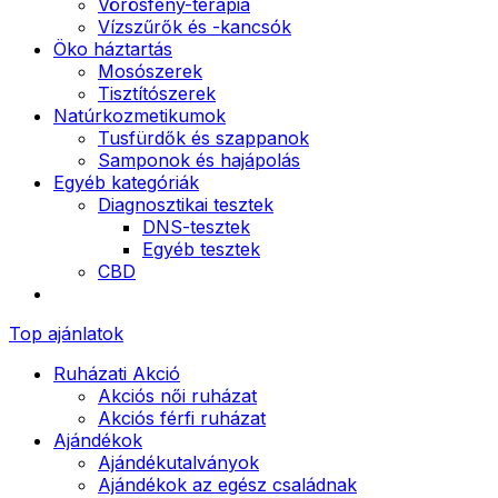
Vörösfény-terápia
Vízszűrők és -kancsók
Öko háztartás
Mosószerek
Tisztítószerek
Natúrkozmetikumok
Tusfürdők és szappanok
Samponok és hajápolás
Egyéb kategóriák
Diagnosztikai tesztek
DNS-tesztek
Egyéb tesztek
CBD
Top ajánlatok
Ruházati Akció
Akciós női ruházat
Akciós férfi ruházat
Ajándékok
Ajándékutalványok
Ajándékok az egész családnak