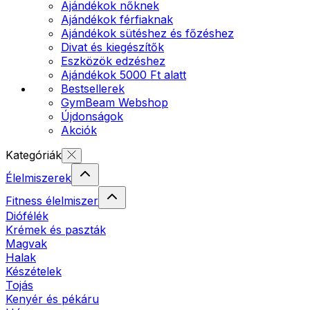
Ajándékok nőknek
Ajándékok férfiaknak
Ajándékok sütéshez és főzéshez
Divat és kiegészítők
Eszközök edzéshez
Ajándékok 5000 Ft alatt
Bestsellerek
GymBeam Webshop
Újdonságok
Akciók
Kategóriák
Élelmiszerek
Fitness élelmiszer
Diófélék
Krémek és paszták
Magvak
Halak
Készételek
Tojás
Kenyér és pékáru