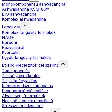
Monokomponensű ashwagandha
Ashwagandha KSM-66®
BIO ashwagandha
Komplex ashwagandha
Longevity
Komplex longevity termékek
NAD+
Berberin
Rezveratrol
Kvercetin
Egyéb longevity termékek
Étrend-kiegészítők cél szerint
Tömegnövelés
Testsúly csökkentés
Teljesítményjavítás
Immunrendszer támogatás
Regeneráció elősegítése
Alvást segítő termékek
Haj-, bőr- és körömerősítő
Stresszmenedzsment