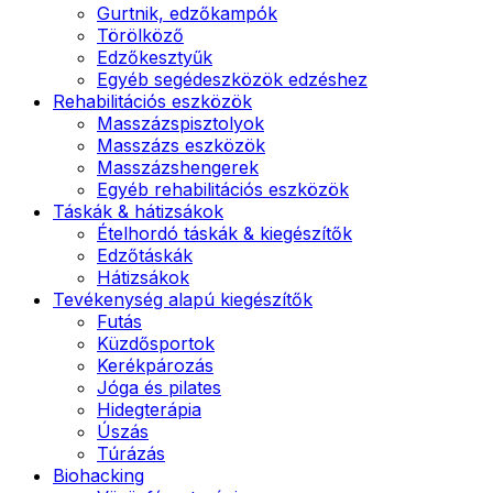
Gurtnik, edzőkampók
Törölköző
Edzőkesztyűk
Egyéb segédeszközök edzéshez
Rehabilitációs eszközök
Masszázspisztolyok
Masszázs eszközök
Masszázshengerek
Egyéb rehabilitációs eszközök
Táskák & hátizsákok
Ételhordó táskák & kiegészítők
Edzőtáskák
Hátizsákok
Tevékenység alapú kiegészítők
Futás
Küzdősportok
Kerékpározás
Jóga és pilates
Hidegterápia
Úszás
Túrázás
Biohacking