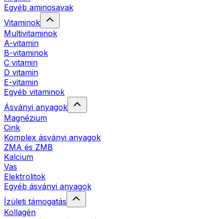
Egyéb aminosavak
Vitaminok
Multivitaminok
A-vitamin
B-vitaminok
C vitamin
D vitamin
E-vitamin
Egyéb vitaminok
Ásványi anyagok
Magnézium
Cink
Komplex ásványi anyagok
ZMA és ZMB
Kalcium
Vas
Elektrolitok
Egyéb ásványi anyagok
Ízületi támogatás
Kollagén