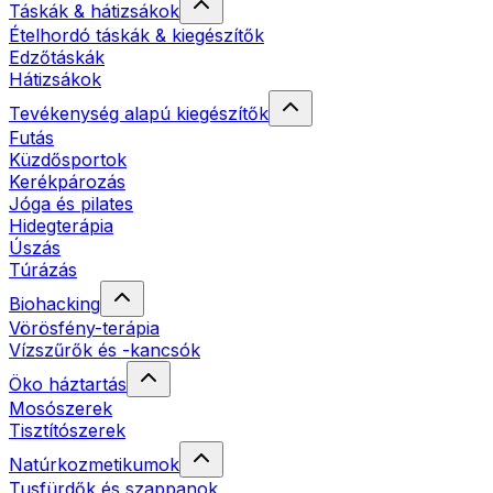
Táskák & hátizsákok
Ételhordó táskák & kiegészítők
Edzőtáskák
Hátizsákok
Tevékenység alapú kiegészítők
Futás
Küzdősportok
Kerékpározás
Jóga és pilates
Hidegterápia
Úszás
Túrázás
Biohacking
Vörösfény-terápia
Vízszűrők és -kancsók
Öko háztartás
Mosószerek
Tisztítószerek
Natúrkozmetikumok
Tusfürdők és szappanok