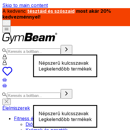
Skip to main content
A kedvenc
tésztáid és szószaid
most akár 20%
kedvezménnyel!
Népszerű kulcsszavak
Legkelendőbb termékek
Élelmiszerek
Népszerű kulcsszavak
Fitness élelmiszer
Legkelendőbb termékek
Diófélék
Krémek és paszták