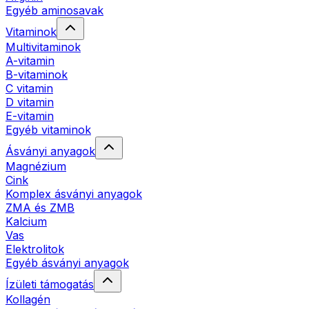
Egyéb aminosavak
Vitaminok
Multivitaminok
A-vitamin
B-vitaminok
C vitamin
D vitamin
E-vitamin
Egyéb vitaminok
Ásványi anyagok
Magnézium
Cink
Komplex ásványi anyagok
ZMA és ZMB
Kalcium
Vas
Elektrolitok
Egyéb ásványi anyagok
Ízületi támogatás
Kollagén