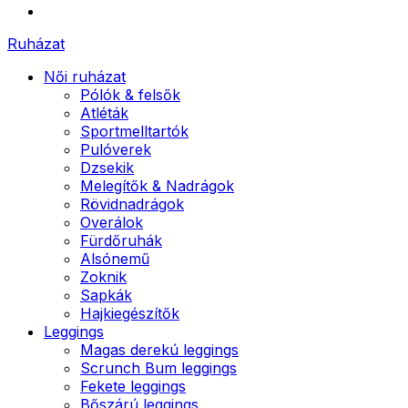
Ruházat
Női ruházat
Pólók & felsők
Atléták
Sportmelltartók
Pulóverek
Dzsekik
Melegítők & Nadrágok
Rövidnadrágok
Overálok
Fürdőruhák
Alsónemű
Zoknik
Sapkák
Hajkiegészítők
Leggings
Magas derekú leggings
Scrunch Bum leggings
Fekete leggings
Bőszárú leggings