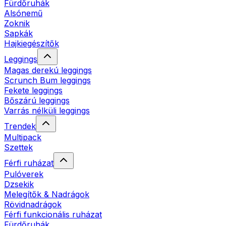
Fürdőruhák
Alsónemű
Zoknik
Sapkák
Hajkiegészítők
Leggings
Magas derekú leggings
Scrunch Bum leggings
Fekete leggings
Bőszárú leggings
Varrás nélküli leggings
Trendek
Multipack
Szettek
Férfi ruházat
Pulóverek
Dzsekik
Melegítők & Nadrágok
Rövidnadrágok
Férfi funkcionális ruházat
Fürdőruhák