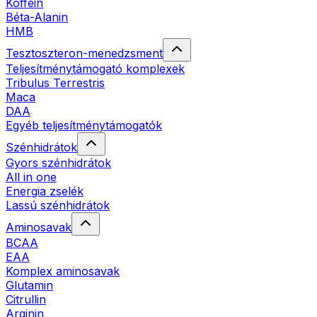
Koffein
Béta-Alanin
HMB
Tesztoszteron-menedzsment
Teljesítménytámogató komplexek
Tribulus Terrestris
Maca
DAA
Egyéb teljesítménytámogatók
Szénhidrátok
Gyors szénhidrátok
All in one
Energia zselék
Lassú szénhidrátok
Aminosavak
BCAA
EAA
Komplex aminosavak
Glutamin
Citrullin
Arginin