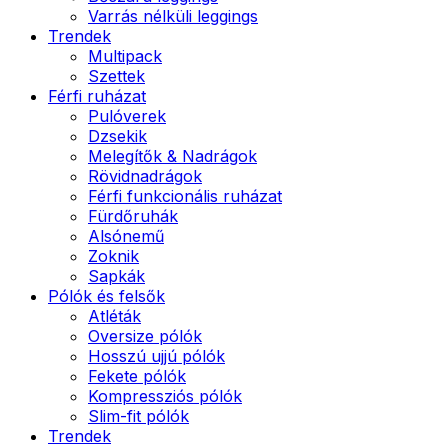
Varrás nélküli leggings
Trendek
Multipack
Szettek
Férfi ruházat
Pulóverek
Dzsekik
Melegítők & Nadrágok
Rövidnadrágok
Férfi funkcionális ruházat
Fürdőruhák
Alsónemű
Zoknik
Sapkák
Pólók és felsők
Atléták
Oversize pólók
Hosszú ujjú pólók
Fekete pólók
Kompressziós pólók
Slim-fit pólók
Trendek