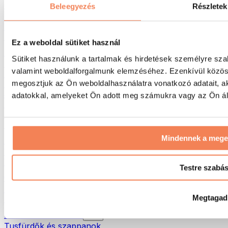
Táskák & hátizsákok
Beleegyezés
Részletek
Ételhordó táskák & kiegészítők
Edzőtáskák
Hátizsákok
Ez a weboldal sütiket használ
Tevékenység alapú kiegészítők
Sütiket használunk a tartalmak és hirdetések személyre sza
Futás
valamint weboldalforgalmunk elemzéséhez. Ezenkívül közöss
Küzdősportok
megosztjuk az Ön weboldalhasználatra vonatkozó adatait, a
Kerékpározás
Jóga és pilates
adatokkal, amelyeket Ön adott meg számukra vagy az Ön álta
Hidegterápia
Úszás
Túrázás
Mindennek a meg
Biohacking
Vörösfény-terápia
Vízszűrők és -kancsók
Testre szabá
Öko háztartás
Mosószerek
Megtagad
Tisztítószerek
Natúrkozmetikumok
Tusfürdők és szappanok