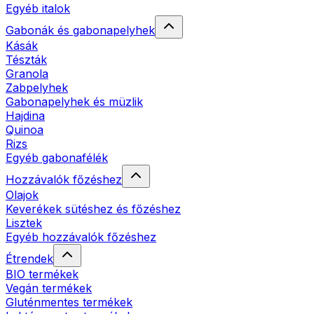
Egyéb italok
Gabonák és gabonapelyhek
Kásák
Tészták
Granola
Zabpelyhek
Gabonapelyhek és müzlik
Hajdina
Quinoa
Rizs
Egyéb gabonafélék
Hozzávalók főzéshez
Olajok
Keverékek sütéshez és főzéshez
Lisztek
Egyéb hozzávalók főzéshez
Étrendek
BIO termékek
Vegán termékek
Gluténmentes termékek