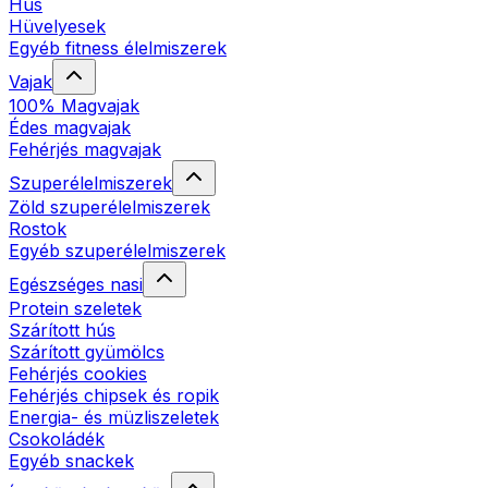
Hús
Hüvelyesek
Egyéb fitness élelmiszerek
Vajak
100% Magvajak
Édes magvajak
Fehérjés magvajak
Szuperélelmiszerek
Zöld szuperélelmiszerek
Rostok
Egyéb szuperélelmiszerek
Egészséges nasi
Protein szeletek
Szárított hús
Szárított gyümölcs
Fehérjés cookies
Fehérjés chipsek és ropik
Energia- és müzliszeletek
Csokoládék
Egyéb snackek