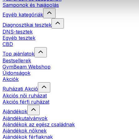
Samponok és hajápolás
Egyéb kategóriák
Diagnosztikai tesztek
DNS-tesztek
Egyéb tesztek
CBD
Top ajánlatok
Bestsellerek
GymBeam Webshop
Újdonságok
Akciók
Ruházati Akció
Akciós női ruházat
Akciós férfi ruházat
Ajándékok
Ajándékutalványok
Ajándékok az egész családnak
Ajándékok nőknek
Ajándékok férfiaknak