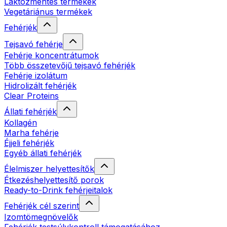
Laktózmentes termékek
Vegetáriánus termékek
Fehérjék
Tejsavó fehérje
Fehérje koncentrátumok
Több összetevőjű tejsavó fehérjék
Fehérje izolátum
Hidrolizált fehérjék
Clear Proteins
Állati fehérjék
Kollagén
Marha fehérje
Éjjeli fehérjék
Egyéb állati fehérjék
Élelmiszer helyettesítők
Étkezéshelyettesítő porok
Ready-to-Drink fehérjeitalok
Fehérjék cél szerint
Izomtömegnövelők