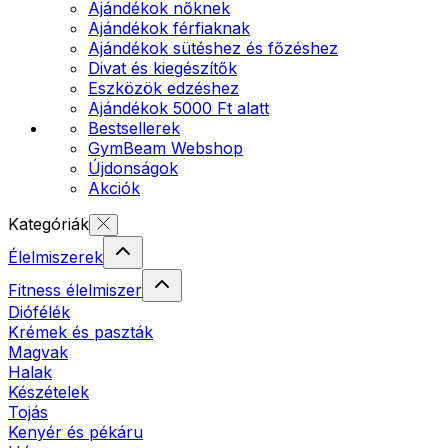
Ajándékok nőknek
Ajándékok férfiaknak
Ajándékok sütéshez és főzéshez
Divat és kiegészítők
Eszközök edzéshez
Ajándékok 5000 Ft alatt
Bestsellerek
GymBeam Webshop
Újdonságok
Akciók
Kategóriák
Élelmiszerek
Fitness élelmiszer
Diófélék
Krémek és paszták
Magvak
Halak
Készételek
Tojás
Kenyér és pékáru