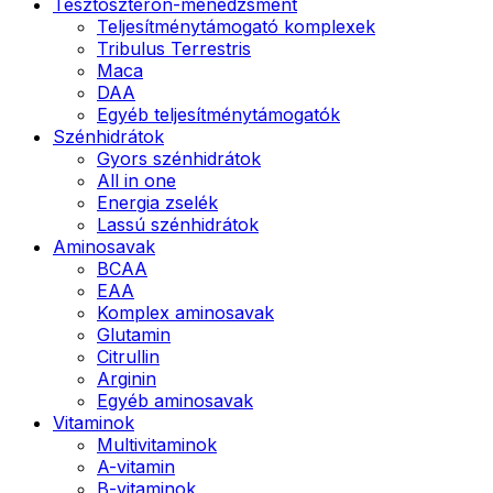
Tesztoszteron-menedzsment
Teljesítménytámogató komplexek
Tribulus Terrestris
Maca
DAA
Egyéb teljesítménytámogatók
Szénhidrátok
Gyors szénhidrátok
All in one
Energia zselék
Lassú szénhidrátok
Aminosavak
BCAA
EAA
Komplex aminosavak
Glutamin
Citrullin
Arginin
Egyéb aminosavak
Vitaminok
Multivitaminok
A-vitamin
B-vitaminok