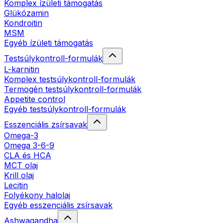
Komplex ízületi támogatás
Glükózamin
Kondroitin
MSM
Egyéb ízületi támogatás
Testsúlykontroll-formulák
L-karnitin
Komplex testsúlykontroll-formulák
Termogén testsúlykontroll-formulák
Appetite control
Egyéb testsúlykontroll-formulák
Esszenciális zsírsavak
Omega-3
Omega 3-6-9
CLA és HCA
MCT olaj
Krill olaj
Lecitin
Folyékony halolaj
Egyéb esszenciális zsírsavak
Ashwagandha