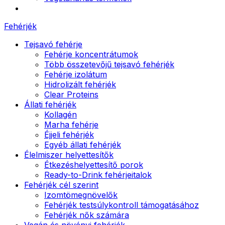
Fehérjék
Tejsavó fehérje
Fehérje koncentrátumok
Több összetevőjű tejsavó fehérjék
Fehérje izolátum
Hidrolizált fehérjék
Clear Proteins
Állati fehérjék
Kollagén
Marha fehérje
Éjjeli fehérjék
Egyéb állati fehérjék
Élelmiszer helyettesítők
Étkezéshelyettesítő porok
Ready-to-Drink fehérjeitalok
Fehérjék cél szerint
Izomtömegnövelők
Fehérjék testsúlykontroll támogatásához
Fehérjék nők számára
Vegán és növényi fehérjék