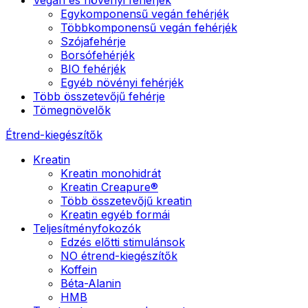
Egykomponensű vegán fehérjék
Többkomponensű vegán fehérjék
Szójafehérje
Borsófehérjék
BIO fehérjék
Egyéb növényi fehérjék
Több összetevőjű fehérje
Tömegnövelők
Étrend-kiegészítők
Kreatin
Kreatin monohidrát
Kreatin Creapure®
Több összetevőjű kreatin
Kreatin egyéb formái
Teljesítményfokozók
Edzés előtti stimulánsok
NO étrend-kiegészítők
Koffein
Béta-Alanin
HMB