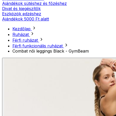
Ajándékok sütéshez és főzéshez
Divat és kiegészítők
Eszközök edzéshez
Ajándékok 5000 Ft alatt
Kezdőlap
Ruházat
Férfi ruházat
Férfi funkcionális ruházat
Combat női leggings Black - GymBeam