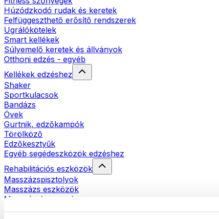
Fitness szőnyegek
Húzódzkodó rudak és keretek
Felfüggeszthető erősítő rendszerek
Ugrálókötelek
Smart kellékek
Súlyemelő keretek és állványok
Otthoni edzés - egyéb
Kellékek edzéshez
Shaker
Sportkulacsok
Bandázs
Övek
Gurtnik, edzőkampók
Törölköző
Edzőkesztyűk
Egyéb segédeszközök edzéshez
Rehabilitációs eszközök
Masszázspisztolyok
Masszázs eszközök
Masszázshengerek
Egyéb rehabilitációs eszközök