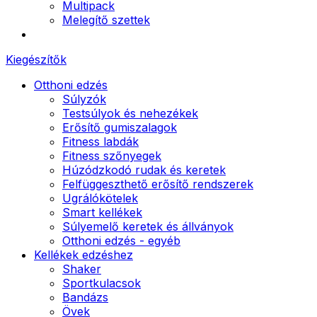
Multipack
Melegítő szettek
Kiegészítők
Otthoni edzés
Súlyzók
Testsúlyok és nehezékek
Erősítő gumiszalagok
Fitness labdák
Fitness szőnyegek
Húzódzkodó rudak és keretek
Felfüggeszthető erősítő rendszerek
Ugrálókötelek
Smart kellékek
Súlyemelő keretek és állványok
Otthoni edzés - egyéb
Kellékek edzéshez
Shaker
Sportkulacsok
Bandázs
Övek