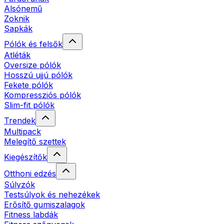
Alsónemű
Zoknik
Sapkák
Pólók és felsők
Atléták
Oversize pólók
Hosszú ujjú pólók
Fekete pólók
Kompressziós pólók
Slim-fit pólók
Trendek
Multipack
Melegítő szettek
Kiegészítők
Otthoni edzés
Súlyzók
Testsúlyok és nehezékek
Erősítő gumiszalagok
Fitness labdák