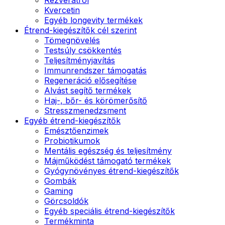
Kvercetin
Egyéb longevity termékek
Étrend-kiegészítők cél szerint
Tömegnövelés
Testsúly csökkentés
Teljesítményjavítás
Immunrendszer támogatás
Regeneráció elősegítése
Alvást segítő termékek
Haj-, bőr- és körömerősítő
Stresszmenedzsment
Egyéb étrend-kiegészítők
Emésztőenzimek
Probiotikumok
Mentális egészség és teljesítmény
Májműködést támogató termékek
Gyógynövényes étrend-kiegészítők
Gombák
Gaming
Görcsoldók
Egyéb speciális étrend-kiegészítők
Termékminta