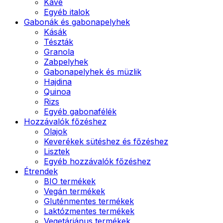
Kávé
Egyéb italok
Gabonák és gabonapelyhek
Kásák
Tészták
Granola
Zabpelyhek
Gabonapelyhek és müzlik
Hajdina
Quinoa
Rizs
Egyéb gabonafélék
Hozzávalók főzéshez
Olajok
Keverékek sütéshez és főzéshez
Lisztek
Egyéb hozzávalók főzéshez
Étrendek
BIO termékek
Vegán termékek
Gluténmentes termékek
Laktózmentes termékek
Vegetáriánus termékek