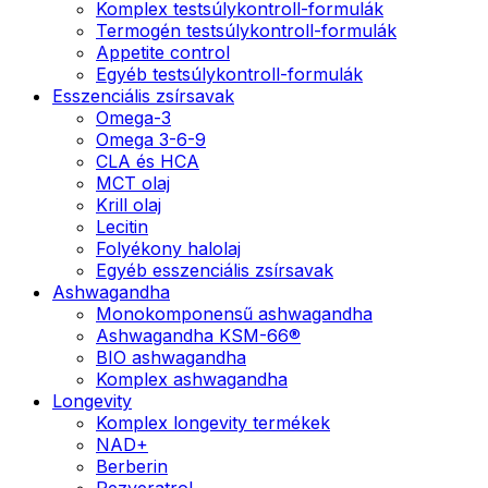
Komplex testsúlykontroll-formulák
Termogén testsúlykontroll-formulák
Appetite control
Egyéb testsúlykontroll-formulák
Esszenciális zsírsavak
Omega-3
Omega 3-6-9
CLA és HCA
MCT olaj
Krill olaj
Lecitin
Folyékony halolaj
Egyéb esszenciális zsírsavak
Ashwagandha
Monokomponensű ashwagandha
Ashwagandha KSM-66®
BIO ashwagandha
Komplex ashwagandha
Longevity
Komplex longevity termékek
NAD+
Berberin
Rezveratrol