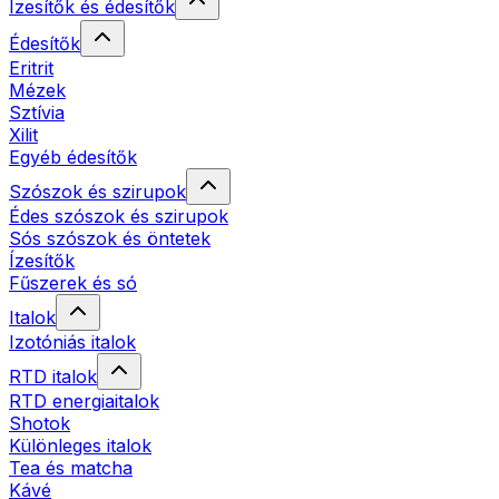
Ízesítők és édesítők
Édesítők
Eritrit
Mézek
Sztívia
Xilit
Egyéb édesítők
Szószok és szirupok
Édes szószok és szirupok
Sós szószok és öntetek
Ízesítők
Fűszerek és só
Italok
Izotóniás italok
RTD italok
RTD energiaitalok
Shotok
Különleges italok
Tea és matcha
Kávé