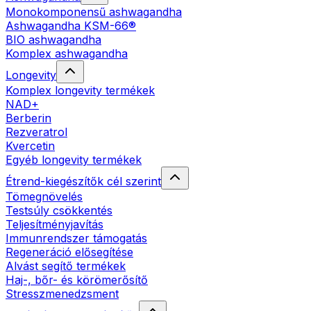
Monokomponensű ashwagandha
Ashwagandha KSM-66®
BIO ashwagandha
Komplex ashwagandha
Longevity
Komplex longevity termékek
NAD+
Berberin
Rezveratrol
Kvercetin
Egyéb longevity termékek
Étrend-kiegészítők cél szerint
Tömegnövelés
Testsúly csökkentés
Teljesítményjavítás
Immunrendszer támogatás
Regeneráció elősegítése
Alvást segítő termékek
Haj-, bőr- és körömerősítő
Stresszmenedzsment