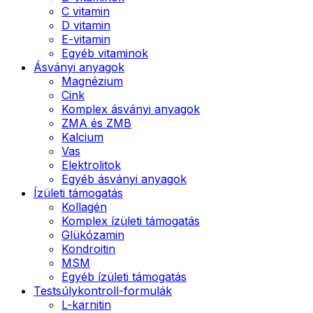
C vitamin
D vitamin
E-vitamin
Egyéb vitaminok
Ásványi anyagok
Magnézium
Cink
Komplex ásványi anyagok
ZMA és ZMB
Kalcium
Vas
Elektrolitok
Egyéb ásványi anyagok
Ízületi támogatás
Kollagén
Komplex ízületi támogatás
Glükózamin
Kondroitin
MSM
Egyéb ízületi támogatás
Testsúlykontroll-formulák
L-karnitin