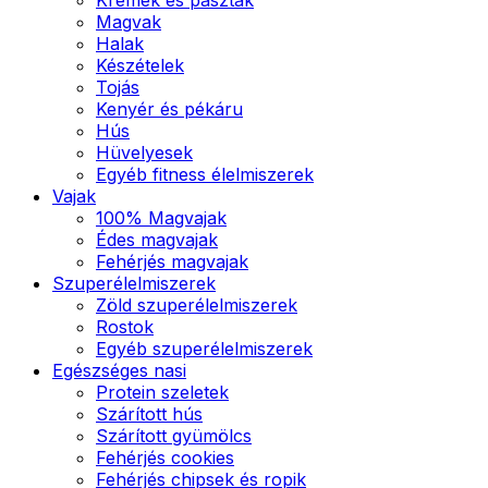
Magvak
Halak
Készételek
Tojás
Kenyér és pékáru
Hús
Hüvelyesek
Egyéb fitness élelmiszerek
Vajak
100% Magvajak
Édes magvajak
Fehérjés magvajak
Szuperélelmiszerek
Zöld szuperélelmiszerek
Rostok
Egyéb szuperélelmiszerek
Egészséges nasi
Protein szeletek
Szárított hús
Szárított gyümölcs
Fehérjés cookies
Fehérjés chipsek és ropik