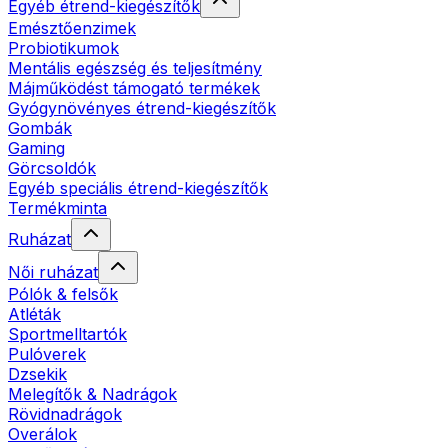
Egyéb étrend-kiegészítők
Emésztőenzimek
Probiotikumok
Mentális egészség és teljesítmény
Májműködést támogató termékek
Gyógynövényes étrend-kiegészítők
Gombák
Gaming
Görcsoldók
Egyéb speciális étrend-kiegészítők
Termékminta
Ruházat
Női ruházat
Pólók & felsők
Atléták
Sportmelltartók
Pulóverek
Dzsekik
Melegítők & Nadrágok
Rövidnadrágok
Overálok