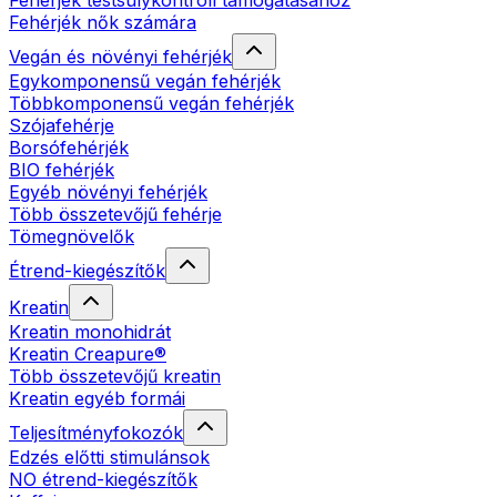
Fehérjék testsúlykontroll támogatásához
Fehérjék nők számára
Vegán és növényi fehérjék
Egykomponensű vegán fehérjék
Többkomponensű vegán fehérjék
Szójafehérje
Borsófehérjék
BIO fehérjék
Egyéb növényi fehérjék
Több összetevőjű fehérje
Tömegnövelők
Étrend-kiegészítők
Kreatin
Kreatin monohidrát
Kreatin Creapure®
Több összetevőjű kreatin
Kreatin egyéb formái
Teljesítményfokozók
Edzés előtti stimulánsok
NO étrend-kiegészítők