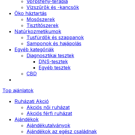
Vörösfény-terápia
Vízszűrők és -kancsók
Öko háztartás
Mosószerek
Tisztítószerek
Natúrkozmetikumok
Tusfürdők és szappanok
Samponok és hajápolás
Egyéb kategóriák
Diagnosztikai tesztek
DNS-tesztek
Egyéb tesztek
CBD
Top ajánlatok
Ruházati Akció
Akciós női ruházat
Akciós férfi ruházat
Ajándékok
Ajándékutalványok
Ajándékok az egész családnak