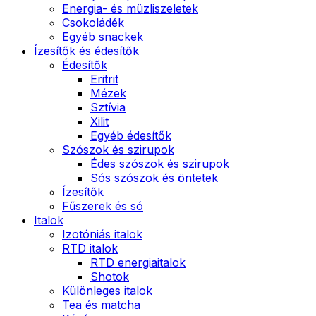
Energia- és müzliszeletek
Csokoládék
Egyéb snackek
Ízesítők és édesítők
Édesítők
Eritrit
Mézek
Sztívia
Xilit
Egyéb édesítők
Szószok és szirupok
Édes szószok és szirupok
Sós szószok és öntetek
Ízesítők
Fűszerek és só
Italok
Izotóniás italok
RTD italok
RTD energiaitalok
Shotok
Különleges italok
Tea és matcha