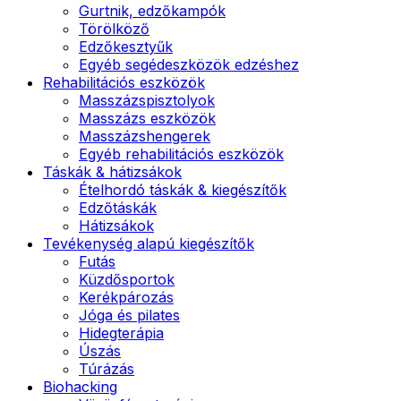
Gurtnik, edzőkampók
Törölköző
Edzőkesztyűk
Egyéb segédeszközök edzéshez
Rehabilitációs eszközök
Masszázspisztolyok
Masszázs eszközök
Masszázshengerek
Egyéb rehabilitációs eszközök
Táskák & hátizsákok
Ételhordó táskák & kiegészítők
Edzőtáskák
Hátizsákok
Tevékenység alapú kiegészítők
Futás
Küzdősportok
Kerékpározás
Jóga és pilates
Hidegterápia
Úszás
Túrázás
Biohacking