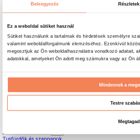
Táskák & hátizsákok
Beleegyezés
Részletek
Ételhordó táskák & kiegészítők
Edzőtáskák
Hátizsákok
Ez a weboldal sütiket használ
Tevékenység alapú kiegészítők
Sütiket használunk a tartalmak és hirdetések személyre sza
Futás
valamint weboldalforgalmunk elemzéséhez. Ezenkívül közöss
Küzdősportok
megosztjuk az Ön weboldalhasználatra vonatkozó adatait, a
Kerékpározás
Jóga és pilates
adatokkal, amelyeket Ön adott meg számukra vagy az Ön álta
Hidegterápia
Úszás
Túrázás
Mindennek a meg
Biohacking
Vörösfény-terápia
Vízszűrők és -kancsók
Testre szabá
Öko háztartás
Mosószerek
Megtagad
Tisztítószerek
Natúrkozmetikumok
Tusfürdők és szappanok