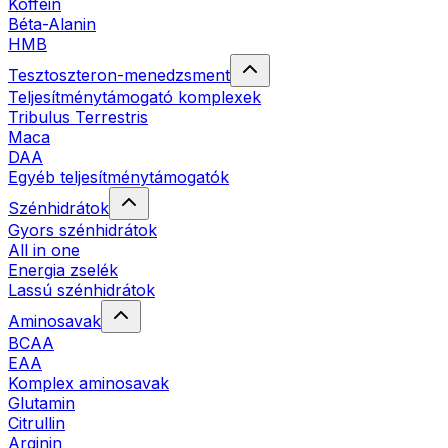
Koffein
Béta-Alanin
HMB
Tesztoszteron-menedzsment
Teljesítménytámogató komplexek
Tribulus Terrestris
Maca
DAA
Egyéb teljesítménytámogatók
Szénhidrátok
Gyors szénhidrátok
All in one
Energia zselék
Lassú szénhidrátok
Aminosavak
BCAA
EAA
Komplex aminosavak
Glutamin
Citrullin
Arginin