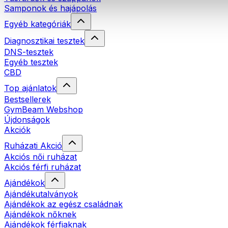
Samponok és hajápolás
Egyéb kategóriák
Diagnosztikai tesztek
DNS-tesztek
Egyéb tesztek
CBD
Top ajánlatok
Bestsellerek
GymBeam Webshop
Újdonságok
Akciók
Ruházati Akció
Akciós női ruházat
Akciós férfi ruházat
Ajándékok
Ajándékutalványok
Ajándékok az egész családnak
Ajándékok nőknek
Ajándékok férfiaknak