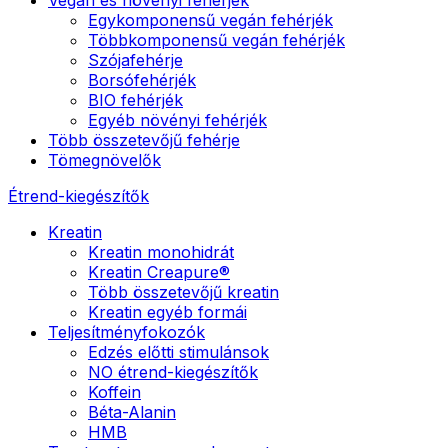
Egykomponensű vegán fehérjék
Többkomponensű vegán fehérjék
Szójafehérje
Borsófehérjék
BIO fehérjék
Egyéb növényi fehérjék
Több összetevőjű fehérje
Tömegnövelők
Étrend-kiegészítők
Kreatin
Kreatin monohidrát
Kreatin Creapure®
Több összetevőjű kreatin
Kreatin egyéb formái
Teljesítményfokozók
Edzés előtti stimulánsok
NO étrend-kiegészítők
Koffein
Béta-Alanin
HMB