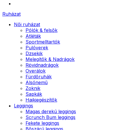
Ruházat
Női ruházat
Pólók & felsők
Atléták
Sportmelltartók
Pulóverek
Dzsekik
Melegítők & Nadrágok
Rövidnadrágok
Overálok
Fürdőruhák
Alsónemű
Zoknik
Sapkák
Hajkiegészítők
Leggings
Magas derekú leggings
Scrunch Bum leggings
Fekete leggings
Bőszárú leggings