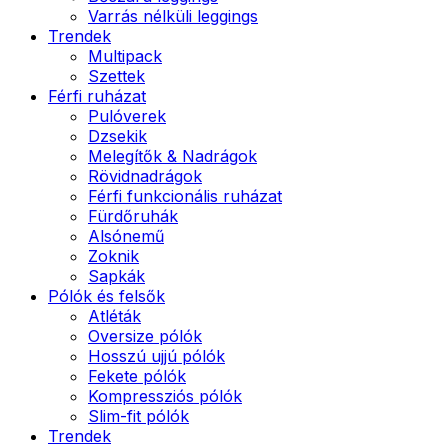
Varrás nélküli leggings
Trendek
Multipack
Szettek
Férfi ruházat
Pulóverek
Dzsekik
Melegítők & Nadrágok
Rövidnadrágok
Férfi funkcionális ruházat
Fürdőruhák
Alsónemű
Zoknik
Sapkák
Pólók és felsők
Atléták
Oversize pólók
Hosszú ujjú pólók
Fekete pólók
Kompressziós pólók
Slim-fit pólók
Trendek