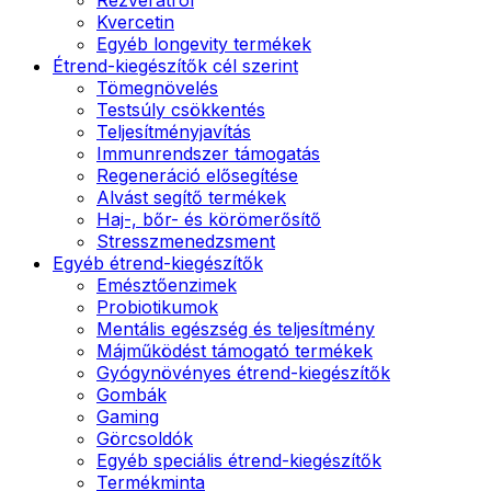
Kvercetin
Egyéb longevity termékek
Étrend-kiegészítők cél szerint
Tömegnövelés
Testsúly csökkentés
Teljesítményjavítás
Immunrendszer támogatás
Regeneráció elősegítése
Alvást segítő termékek
Haj-, bőr- és körömerősítő
Stresszmenedzsment
Egyéb étrend-kiegészítők
Emésztőenzimek
Probiotikumok
Mentális egészség és teljesítmény
Májműködést támogató termékek
Gyógynövényes étrend-kiegészítők
Gombák
Gaming
Görcsoldók
Egyéb speciális étrend-kiegészítők
Termékminta