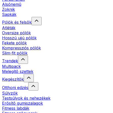
Alsónemű
Zoknik
Sapkák
Pólók és felsők
Atléták
Oversize pólók
Hosszú ujjú pólók
Fekete pólók
Kompressziós pólók
Slim-fit pólók
Trendek
Multipack
Melegítő szettek
Kiegészítők
Otthoni edzés
Súlyzók
Testsúlyok és nehezékek
Erősítő gumiszalagok
Fitness labdák