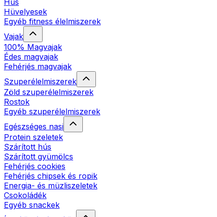
Hús
Hüvelyesek
Egyéb fitness élelmiszerek
Vajak
100% Magvajak
Édes magvajak
Fehérjés magvajak
Szuperélelmiszerek
Zöld szuperélelmiszerek
Rostok
Egyéb szuperélelmiszerek
Egészséges nasi
Protein szeletek
Szárított hús
Szárított gyümölcs
Fehérjés cookies
Fehérjés chipsek és ropik
Energia- és müzliszeletek
Csokoládék
Egyéb snackek