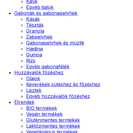
Kávé
Egyéb italok
Gabonák és gabonapelyhek
Kásák
Tészták
Granola
Zabpelyhek
Gabonapelyhek és müzlik
Hajdina
Quinoa
Rizs
Egyéb gabonafélék
Hozzávalók főzéshez
Olajok
Keverékek sütéshez és főzéshez
Lisztek
Egyéb hozzávalók főzéshez
Étrendek
BIO termékek
Vegán termékek
Gluténmentes termékek
Laktózmentes termékek
Vegetáriánus termékek