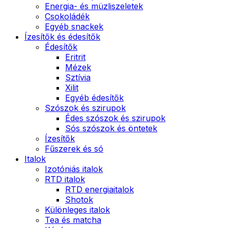
Energia- és müzliszeletek
Csokoládék
Egyéb snackek
Ízesítők és édesítők
Édesítők
Eritrit
Mézek
Sztívia
Xilit
Egyéb édesítők
Szószok és szirupok
Édes szószok és szirupok
Sós szószok és öntetek
Ízesítők
Fűszerek és só
Italok
Izotóniás italok
RTD italok
RTD energiaitalok
Shotok
Különleges italok
Tea és matcha