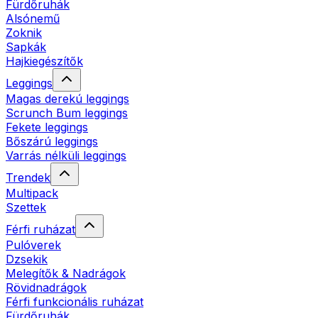
Fürdőruhák
Alsónemű
Zoknik
Sapkák
Hajkiegészítők
Leggings
Magas derekú leggings
Scrunch Bum leggings
Fekete leggings
Bőszárú leggings
Varrás nélküli leggings
Trendek
Multipack
Szettek
Férfi ruházat
Pulóverek
Dzsekik
Melegítők & Nadrágok
Rövidnadrágok
Férfi funkcionális ruházat
Fürdőruhák