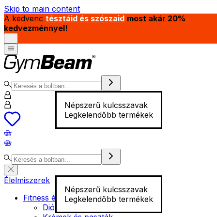
Skip to main content
A kedvenc
tésztáid és szószaid
most akár 20%
kedvezménnyel!
Népszerű kulcsszavak
Legkelendőbb termékek
Élelmiszerek
Népszerű kulcsszavak
Fitness élelmiszer
Legkelendőbb termékek
Diófélék
Krémek és paszták