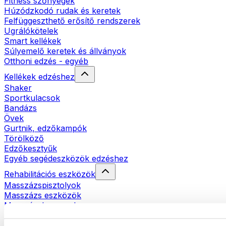
Fitness szőnyegek
Húzódzkodó rudak és keretek
Felfüggeszthető erősítő rendszerek
Ugrálókötelek
Smart kellékek
Súlyemelő keretek és állványok
Otthoni edzés - egyéb
Kellékek edzéshez
Shaker
Sportkulacsok
Bandázs
Övek
Gurtnik, edzőkampók
Törölköző
Edzőkesztyűk
Egyéb segédeszközök edzéshez
Rehabilitációs eszközök
Masszázspisztolyok
Masszázs eszközök
Masszázshengerek
Egyéb rehabilitációs eszközök