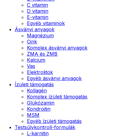
C vitamin
D vitamin
E-vitamin
Egyéb vitaminok
Ásványi anyagok
Magnézium
Cink
Komplex ásványi anyagok
ZMA és ZMB
Kalcium
Vas
Elektrolitok
Egyéb ásványi anyagok
Ízületi támogatás
Kollagén
Komplex ízületi támogatás
Glükózamin
Kondroitin
MSM
Egyéb ízületi támogatás
Testsúlykontroll-formulák
L-karnitin