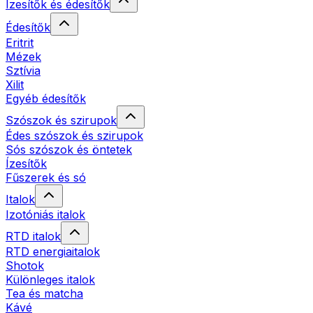
Ízesítők és édesítők
Édesítők
Eritrit
Mézek
Sztívia
Xilit
Egyéb édesítők
Szószok és szirupok
Édes szószok és szirupok
Sós szószok és öntetek
Ízesítők
Fűszerek és só
Italok
Izotóniás italok
RTD italok
RTD energiaitalok
Shotok
Különleges italok
Tea és matcha
Kávé