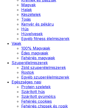
Magvak
Halak
Készételek
Tojás
Kenyér és pékáru
Hús
Hüvelyesek
Egyéb fitness élelmiszerek
Vajak
100% Magvajak
Édes magvajak
Fehérjés magvajak
Szuperélelmiszerek
Zöld szuperélelmiszerek
Rostok
Egyéb szuperélelmiszerek
Egészséges nasi
Protein szeletek
Szárított hús
Szárított gyümölcs
Fehérjés cookies
Fehérjés chipsek és ropik