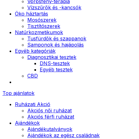
Vörösfény-terápia
Vízszűrők és -kancsók
Öko háztartás
Mosószerek
Tisztítószerek
Natúrkozmetikumok
Tusfürdők és szappanok
Samponok és hajápolás
Egyéb kategóriák
Diagnosztikai tesztek
DNS-tesztek
Egyéb tesztek
CBD
Top ajánlatok
Ruházati Akció
Akciós női ruházat
Akciós férfi ruházat
Ajándékok
Ajándékutalványok
Ajándékok az egész családnak