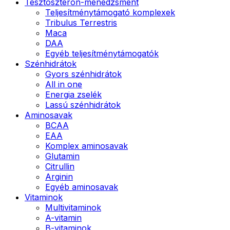
Tesztoszteron-menedzsment
Teljesítménytámogató komplexek
Tribulus Terrestris
Maca
DAA
Egyéb teljesítménytámogatók
Szénhidrátok
Gyors szénhidrátok
All in one
Energia zselék
Lassú szénhidrátok
Aminosavak
BCAA
EAA
Komplex aminosavak
Glutamin
Citrullin
Arginin
Egyéb aminosavak
Vitaminok
Multivitaminok
A-vitamin
B-vitaminok