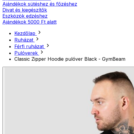
Ajándékok sütéshez és főzéshez
Divat és kiegészítők
Eszközök edzéshez
Ajándékok 5000 Ft alatt
Kezdőlap
Ruházat
Férfi ruházat
Pulóverek
Classic Zipper Hoodie pulóver Black - GymBeam