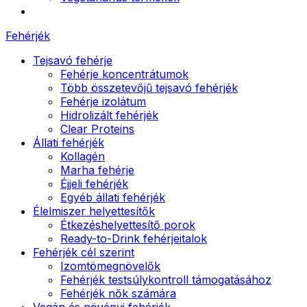
Fehérjék
Tejsavó fehérje
Fehérje koncentrátumok
Több összetevőjű tejsavó fehérjék
Fehérje izolátum
Hidrolizált fehérjék
Clear Proteins
Állati fehérjék
Kollagén
Marha fehérje
Éjjeli fehérjék
Egyéb állati fehérjék
Élelmiszer helyettesítők
Étkezéshelyettesítő porok
Ready-to-Drink fehérjeitalok
Fehérjék cél szerint
Izomtömegnövelők
Fehérjék testsúlykontroll támogatásához
Fehérjék nők számára
Vegán és növényi fehérjék