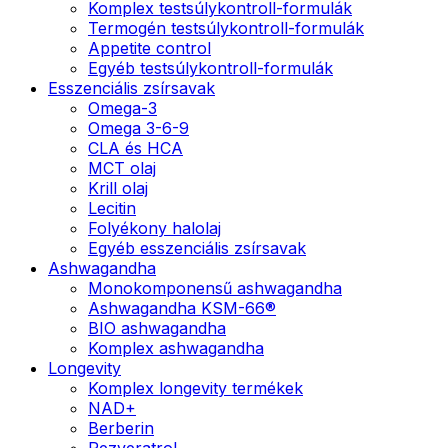
Komplex testsúlykontroll-formulák
Termogén testsúlykontroll-formulák
Appetite control
Egyéb testsúlykontroll-formulák
Esszenciális zsírsavak
Omega-3
Omega 3-6-9
CLA és HCA
MCT olaj
Krill olaj
Lecitin
Folyékony halolaj
Egyéb esszenciális zsírsavak
Ashwagandha
Monokomponensű ashwagandha
Ashwagandha KSM-66®
BIO ashwagandha
Komplex ashwagandha
Longevity
Komplex longevity termékek
NAD+
Berberin
Rezveratrol