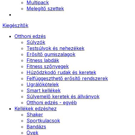
Multipack
Melegítő szettek
Kiegészítők
Otthoni edzés
Súlyzók
Testsúlyok és nehezékek
Erősítő gumiszalagok
Fitness labdák
Fitness szőnyegek
Húzódzkodó rudak és keretek
Felfüggeszthető erősítő rendszerek
Ugrálókötelek
Smart kellékek
Súlyemelő keretek és állványok
Otthoni edzés - egyéb
Kellékek edzéshez
Shaker
Sportkulacsok
Bandázs
Övek