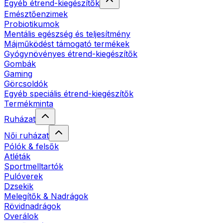
Egyéb étrend-kiegészítők
Emésztőenzimek
Probiotikumok
Mentális egészség és teljesítmény
Májműködést támogató termékek
Gyógynövényes étrend-kiegészítők
Gombák
Gaming
Görcsoldók
Egyéb speciális étrend-kiegészítők
Termékminta
Ruházat
Női ruházat
Pólók & felsők
Atléták
Sportmelltartók
Pulóverek
Dzsekik
Melegítők & Nadrágok
Rövidnadrágok
Overálok