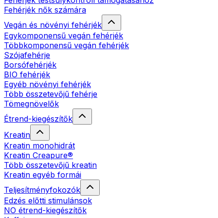
Fehérjék testsúlykontroll támogatásához
Fehérjék nők számára
Vegán és növényi fehérjék
Egykomponensű vegán fehérjék
Többkomponensű vegán fehérjék
Szójafehérje
Borsófehérjék
BIO fehérjék
Egyéb növényi fehérjék
Több összetevőjű fehérje
Tömegnövelők
Étrend-kiegészítők
Kreatin
Kreatin monohidrát
Kreatin Creapure®
Több összetevőjű kreatin
Kreatin egyéb formái
Teljesítményfokozók
Edzés előtti stimulánsok
NO étrend-kiegészítők