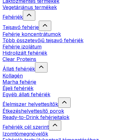
Laktózmentes termékek
Vegetáriánus termékek
Fehérjék
Tejsavó fehérje
Fehérje koncentrátumok
Több összetevőjű tejsavó fehérjék
Fehérje izolátum
Hidrolizált fehérjék
Clear Proteins
Állati fehérjék
Kollagén
Marha fehérje
Éjjeli fehérjék
Egyéb állati fehérjék
Élelmiszer helyettesítők
Étkezéshelyettesítő porok
Ready-to-Drink fehérjeitalok
Fehérjék cél szerint
Izomtömegnövelők