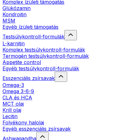
Komplex ízületi támogatás
Glükózamin
Kondroitin
MSM
Egyéb ízületi támogatás
Testsúlykontroll-formulák
L-karnitin
Komplex testsúlykontroll-formulák
Termogén testsúlykontroll-formulák
Appetite control
Egyéb testsúlykontroll-formulák
Esszenciális zsírsavak
Omega-3
Omega 3-6-9
CLA és HCA
MCT olaj
Krill olaj
Lecitin
Folyékony halolaj
Egyéb esszenciális zsírsavak
Ashwagandha