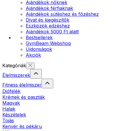
Ajándékok nőknek
Ajándékok férfiaknak
Ajándékok sütéshez és főzéshez
Divat és kiegészítők
Eszközök edzéshez
Ajándékok 5000 Ft alatt
Bestsellerek
GymBeam Webshop
Újdonságok
Akciók
Kategóriák
Élelmiszerek
Fitness élelmiszer
Diófélék
Krémek és paszták
Magvak
Halak
Készételek
Tojás
Kenyér és pékáru