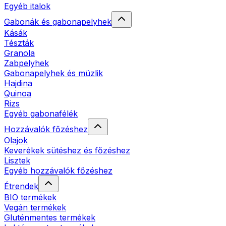
Egyéb italok
Gabonák és gabonapelyhek
Kásák
Tészták
Granola
Zabpelyhek
Gabonapelyhek és müzlik
Hajdina
Quinoa
Rizs
Egyéb gabonafélék
Hozzávalók főzéshez
Olajok
Keverékek sütéshez és főzéshez
Lisztek
Egyéb hozzávalók főzéshez
Étrendek
BIO termékek
Vegán termékek
Gluténmentes termékek