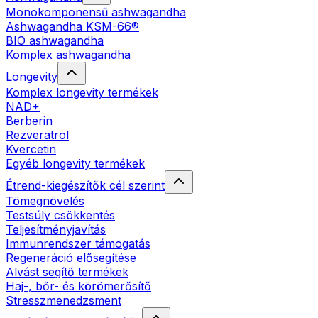
Monokomponensű ashwagandha
Ashwagandha KSM-66®
BIO ashwagandha
Komplex ashwagandha
Longevity
Komplex longevity termékek
NAD+
Berberin
Rezveratrol
Kvercetin
Egyéb longevity termékek
Étrend-kiegészítők cél szerint
Tömegnövelés
Testsúly csökkentés
Teljesítményjavítás
Immunrendszer támogatás
Regeneráció elősegítése
Alvást segítő termékek
Haj-, bőr- és körömerősítő
Stresszmenedzsment