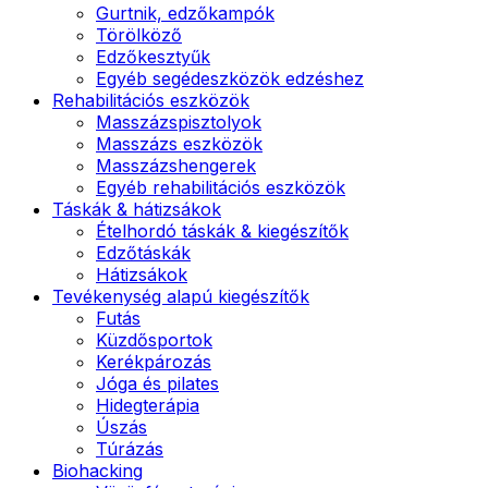
Gurtnik, edzőkampók
Törölköző
Edzőkesztyűk
Egyéb segédeszközök edzéshez
Rehabilitációs eszközök
Masszázspisztolyok
Masszázs eszközök
Masszázshengerek
Egyéb rehabilitációs eszközök
Táskák & hátizsákok
Ételhordó táskák & kiegészítők
Edzőtáskák
Hátizsákok
Tevékenység alapú kiegészítők
Futás
Küzdősportok
Kerékpározás
Jóga és pilates
Hidegterápia
Úszás
Túrázás
Biohacking