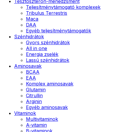
Tesztoszteron-menedzsment
Teljesítménytámogató komplexek
Tribulus Terrestris
Maca
DAA
Egyéb teljesítménytámogatók
Szénhidrátok
Gyors szénhidrátok
All in one
Energia zselék
Lassú szénhidrátok
Aminosavak
BCAA
EAA
Komplex aminosavak
Glutamin
Citrullin
Arginin
Egyéb aminosavak
Vitaminok
Multivitaminok
A-vitamin
B-vitaminok