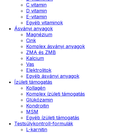
C vitamin
D vitamin
E-vitamin
Egyéb vitaminok
Ásványi anyagok
Magnézium
Cink
Komplex ásványi anyagok
ZMA és ZMB
Kalcium
Vas
Elektrolitok
Egyéb ásványi anyagok
Ízületi támogatás
Kollagén
Komplex ízületi támogatás
Glükózamin
Kondroitin
MSM
Egyéb ízületi támogatás
Testsúlykontroll-formulák
L-karnitin