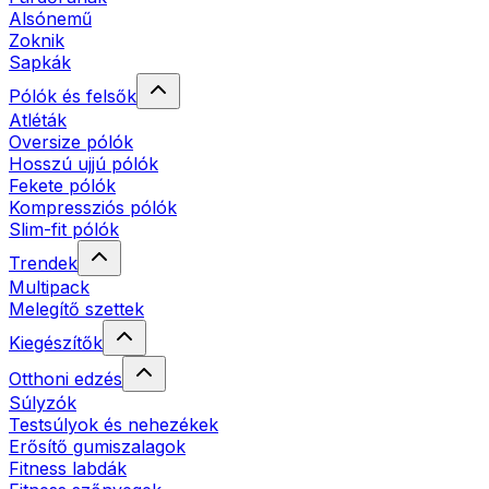
Alsónemű
Zoknik
Sapkák
Pólók és felsők
Atléták
Oversize pólók
Hosszú ujjú pólók
Fekete pólók
Kompressziós pólók
Slim-fit pólók
Trendek
Multipack
Melegítő szettek
Kiegészítők
Otthoni edzés
Súlyzók
Testsúlyok és nehezékek
Erősítő gumiszalagok
Fitness labdák