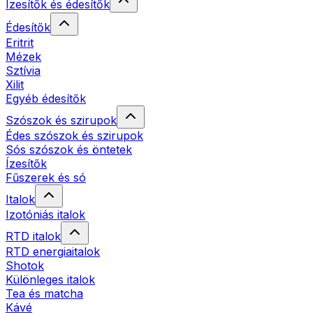
Ízesítők és édesítők
Édesítők
Eritrit
Mézek
Sztívia
Xilit
Egyéb édesítők
Szószok és szirupok
Édes szószok és szirupok
Sós szószok és öntetek
Ízesítők
Fűszerek és só
Italok
Izotóniás italok
RTD italok
RTD energiaitalok
Shotok
Különleges italok
Tea és matcha
Kávé