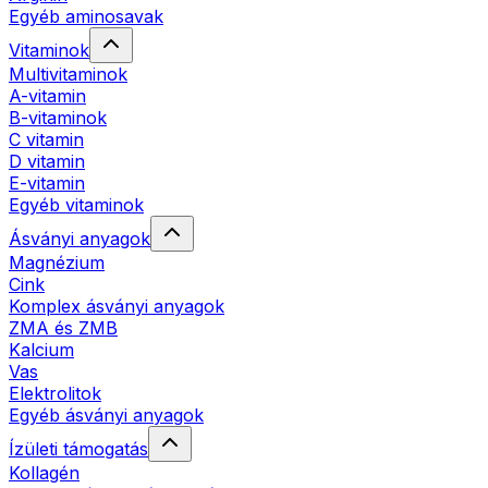
Egyéb aminosavak
Vitaminok
Multivitaminok
A-vitamin
B-vitaminok
C vitamin
D vitamin
E-vitamin
Egyéb vitaminok
Ásványi anyagok
Magnézium
Cink
Komplex ásványi anyagok
ZMA és ZMB
Kalcium
Vas
Elektrolitok
Egyéb ásványi anyagok
Ízületi támogatás
Kollagén