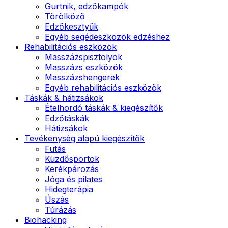
Gurtnik, edzőkampók
Törölköző
Edzőkesztyűk
Egyéb segédeszközök edzéshez
Rehabilitációs eszközök
Masszázspisztolyok
Masszázs eszközök
Masszázshengerek
Egyéb rehabilitációs eszközök
Táskák & hátizsákok
Ételhordó táskák & kiegészítők
Edzőtáskák
Hátizsákok
Tevékenység alapú kiegészítők
Futás
Küzdősportok
Kerékpározás
Jóga és pilates
Hidegterápia
Úszás
Túrázás
Biohacking