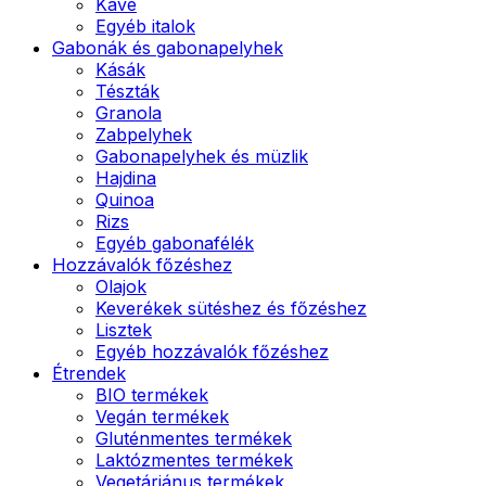
Kávé
Egyéb italok
Gabonák és gabonapelyhek
Kásák
Tészták
Granola
Zabpelyhek
Gabonapelyhek és müzlik
Hajdina
Quinoa
Rizs
Egyéb gabonafélék
Hozzávalók főzéshez
Olajok
Keverékek sütéshez és főzéshez
Lisztek
Egyéb hozzávalók főzéshez
Étrendek
BIO termékek
Vegán termékek
Gluténmentes termékek
Laktózmentes termékek
Vegetáriánus termékek