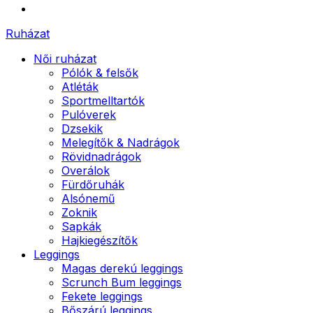
Ruházat
Női ruházat
Pólók & felsők
Atléták
Sportmelltartók
Pulóverek
Dzsekik
Melegítők & Nadrágok
Rövidnadrágok
Overálok
Fürdőruhák
Alsónemű
Zoknik
Sapkák
Hajkiegészítők
Leggings
Magas derekú leggings
Scrunch Bum leggings
Fekete leggings
Bőszárú leggings