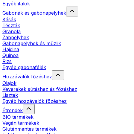
Egyéb italok
Gabonák és gabonapelyhek
Kásák
Tészták
Granola
Zabpelyhek
Gabonapelyhek és müzlik
Hajdina
Quinoa
Rizs
Egyéb gabonafélék
Hozzávalók főzéshez
Olajok
Keverékek sütéshez és főzéshez
Lisztek
Egyéb hozzávalók főzéshez
Étrendek
BIO termékek
Vegán termékek
Gluténmentes termékek