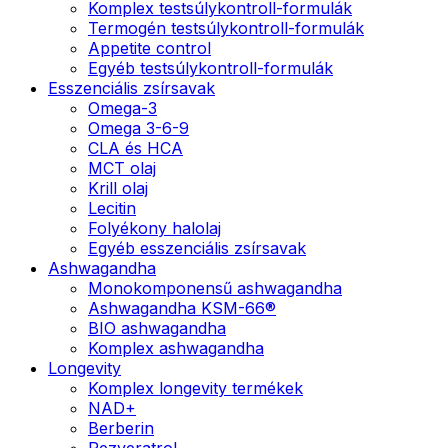
Komplex testsúlykontroll-formulák
Termogén testsúlykontroll-formulák
Appetite control
Egyéb testsúlykontroll-formulák
Esszenciális zsírsavak
Omega-3
Omega 3-6-9
CLA és HCA
MCT olaj
Krill olaj
Lecitin
Folyékony halolaj
Egyéb esszenciális zsírsavak
Ashwagandha
Monokomponensű ashwagandha
Ashwagandha KSM-66®
BIO ashwagandha
Komplex ashwagandha
Longevity
Komplex longevity termékek
NAD+
Berberin
Rezveratrol