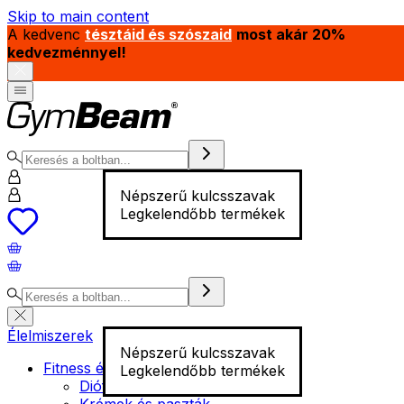
Skip to main content
A kedvenc
tésztáid és szószaid
most akár 20%
kedvezménnyel!
Népszerű kulcsszavak
Legkelendőbb termékek
Élelmiszerek
Népszerű kulcsszavak
Fitness élelmiszer
Legkelendőbb termékek
Diófélék
Krémek és paszták