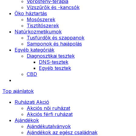
Vörösfény-terápia
Vízszűrők és -kancsók
Öko háztartás
Mosószerek
Tisztítószerek
Natúrkozmetikumok
Tusfürdők és szappanok
Samponok és hajápolás
Egyéb kategóriák
Diagnosztikai tesztek
DNS-tesztek
Egyéb tesztek
CBD
Top ajánlatok
Ruházati Akció
Akciós női ruházat
Akciós férfi ruházat
Ajándékok
Ajándékutalványok
Ajándékok az egész családnak