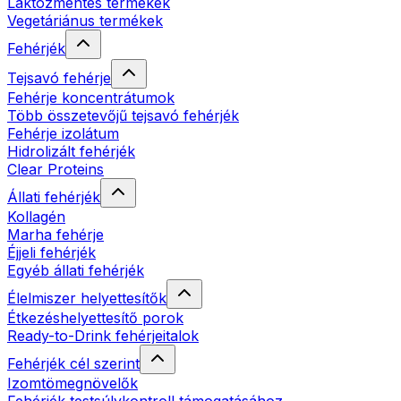
Laktózmentes termékek
Vegetáriánus termékek
Fehérjék
Tejsavó fehérje
Fehérje koncentrátumok
Több összetevőjű tejsavó fehérjék
Fehérje izolátum
Hidrolizált fehérjék
Clear Proteins
Állati fehérjék
Kollagén
Marha fehérje
Éjjeli fehérjék
Egyéb állati fehérjék
Élelmiszer helyettesítők
Étkezéshelyettesítő porok
Ready-to-Drink fehérjeitalok
Fehérjék cél szerint
Izomtömegnövelők