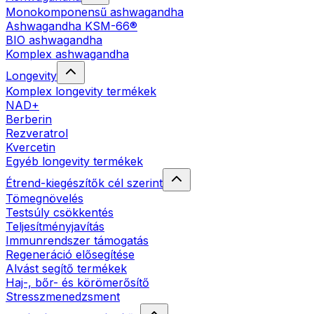
Monokomponensű ashwagandha
Ashwagandha KSM-66®
BIO ashwagandha
Komplex ashwagandha
Longevity
Komplex longevity termékek
NAD+
Berberin
Rezveratrol
Kvercetin
Egyéb longevity termékek
Étrend-kiegészítők cél szerint
Tömegnövelés
Testsúly csökkentés
Teljesítményjavítás
Immunrendszer támogatás
Regeneráció elősegítése
Alvást segítő termékek
Haj-, bőr- és körömerősítő
Stresszmenedzsment