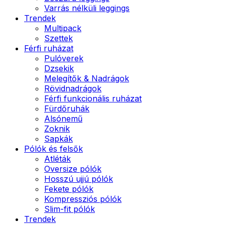
Varrás nélküli leggings
Trendek
Multipack
Szettek
Férfi ruházat
Pulóverek
Dzsekik
Melegítők & Nadrágok
Rövidnadrágok
Férfi funkcionális ruházat
Fürdőruhák
Alsónemű
Zoknik
Sapkák
Pólók és felsők
Atléták
Oversize pólók
Hosszú ujjú pólók
Fekete pólók
Kompressziós pólók
Slim-fit pólók
Trendek