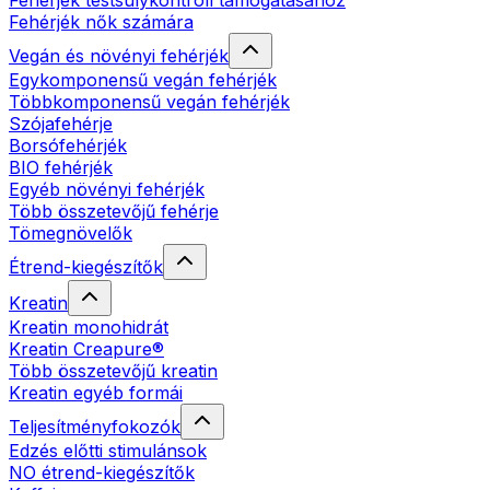
Fehérjék testsúlykontroll támogatásához
Fehérjék nők számára
Vegán és növényi fehérjék
Egykomponensű vegán fehérjék
Többkomponensű vegán fehérjék
Szójafehérje
Borsófehérjék
BIO fehérjék
Egyéb növényi fehérjék
Több összetevőjű fehérje
Tömegnövelők
Étrend-kiegészítők
Kreatin
Kreatin monohidrát
Kreatin Creapure®
Több összetevőjű kreatin
Kreatin egyéb formái
Teljesítményfokozók
Edzés előtti stimulánsok
NO étrend-kiegészítők