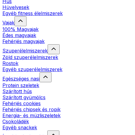
Hús
Hüvelyesek
Egyéb fitness élelmiszerek
Vajak
100% Magvajak
Édes magvajak
Fehérjés magvajak
Szuperélelmiszerek
Zöld szuperélelmiszerek
Rostok
Egyéb szuperélelmiszerek
Egészséges nasi
Protein szeletek
Szárított hús
Szárított gyümölcs
Fehérjés cookies
Fehérjés chipsek és ropik
Energia- és müzliszeletek
Csokoládék
Egyéb snackek