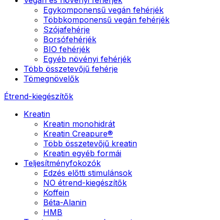
Egykomponensű vegán fehérjék
Többkomponensű vegán fehérjék
Szójafehérje
Borsófehérjék
BIO fehérjék
Egyéb növényi fehérjék
Több összetevőjű fehérje
Tömegnövelők
Étrend-kiegészítők
Kreatin
Kreatin monohidrát
Kreatin Creapure®
Több összetevőjű kreatin
Kreatin egyéb formái
Teljesítményfokozók
Edzés előtti stimulánsok
NO étrend-kiegészítők
Koffein
Béta-Alanin
HMB