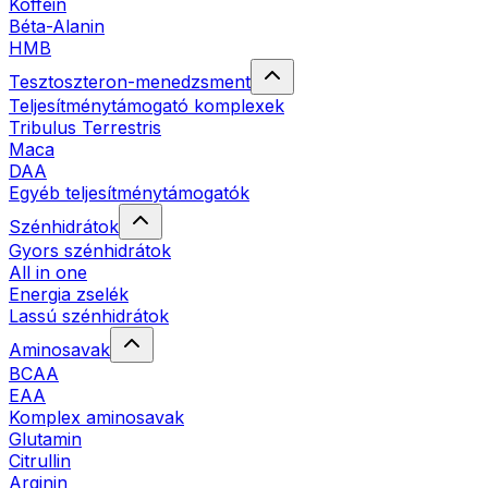
Koffein
Béta-Alanin
HMB
Tesztoszteron-menedzsment
Teljesítménytámogató komplexek
Tribulus Terrestris
Maca
DAA
Egyéb teljesítménytámogatók
Szénhidrátok
Gyors szénhidrátok
All in one
Energia zselék
Lassú szénhidrátok
Aminosavak
BCAA
EAA
Komplex aminosavak
Glutamin
Citrullin
Arginin