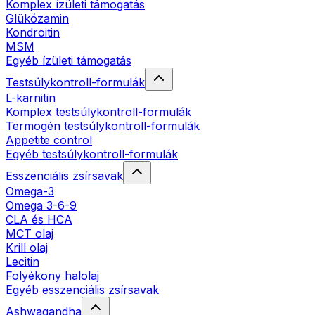
Komplex ízületi támogatás
Glükózamin
Kondroitin
MSM
Egyéb ízületi támogatás
Testsúlykontroll-formulák
L-karnitin
Komplex testsúlykontroll-formulák
Termogén testsúlykontroll-formulák
Appetite control
Egyéb testsúlykontroll-formulák
Esszenciális zsírsavak
Omega-3
Omega 3-6-9
CLA és HCA
MCT olaj
Krill olaj
Lecitin
Folyékony halolaj
Egyéb esszenciális zsírsavak
Ashwagandha