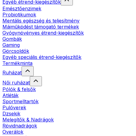
Egyéb étrend-kiegészítők
Emésztőenzimek
Probiotikumok
Mentális egészség és teljesítmény
Májműködést támogató termékek
Gyógynövényes étrend-kiegészítők
Gombák
Gaming
Görcsoldók
Egyéb speciális étrend-kiegészítők
Termékminta
Ruházat
Női ruházat
Pólók & felsők
Atléták
Sportmelltartók
Pulóverek
Dzsekik
Melegítők & Nadrágok
Rövidnadrágok
Overálok