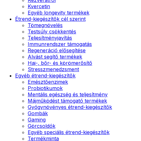
Kvercetin
Egyéb longevity termékek
Étrend-kiegészítők cél szerint
Tömegnövelés
Testsúly csökkentés
Teljesítményjavítás
Immunrendszer támogatás
Regeneráció elősegítése
Alvást segítő termékek
Haj-, bőr- és körömerősítő
Stresszmenedzsment
Egyéb étrend-kiegészítők
Emésztőenzimek
Probiotikumok
Mentális egészség és teljesítmény
Májműködést támogató termékek
Gyógynövényes étrend-kiegészítők
Gombák
Gaming
Görcsoldók
Egyéb speciális étrend-kiegészítők
Termékminta