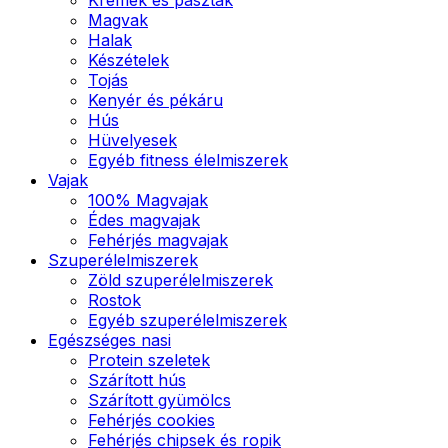
Magvak
Halak
Készételek
Tojás
Kenyér és pékáru
Hús
Hüvelyesek
Egyéb fitness élelmiszerek
Vajak
100% Magvajak
Édes magvajak
Fehérjés magvajak
Szuperélelmiszerek
Zöld szuperélelmiszerek
Rostok
Egyéb szuperélelmiszerek
Egészséges nasi
Protein szeletek
Szárított hús
Szárított gyümölcs
Fehérjés cookies
Fehérjés chipsek és ropik