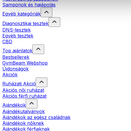
Samponok és hajápolás
Egyéb kategóriák
Diagnosztikai tesztek
DNS-tesztek
Egyéb tesztek
CBD
Top ajánlatok
Bestsellerek
GymBeam Webshop
Újdonságok
Akciók
Ruházati Akció
Akciós női ruházat
Akciós férfi ruházat
Ajándékok
Ajándékutalványok
Ajándékok az egész családnak
Ajándékok nőknek
Ajándékok férfiaknak