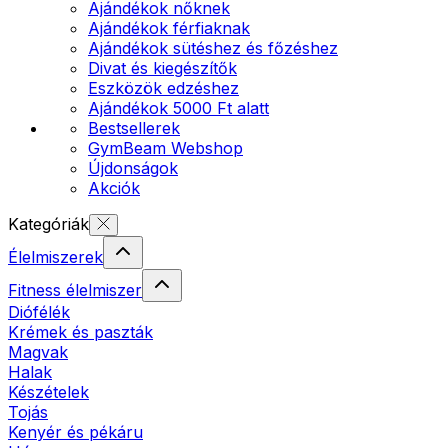
Ajándékok nőknek
Ajándékok férfiaknak
Ajándékok sütéshez és főzéshez
Divat és kiegészítők
Eszközök edzéshez
Ajándékok 5000 Ft alatt
Bestsellerek
GymBeam Webshop
Újdonságok
Akciók
Kategóriák
Élelmiszerek
Fitness élelmiszer
Diófélék
Krémek és paszták
Magvak
Halak
Készételek
Tojás
Kenyér és pékáru