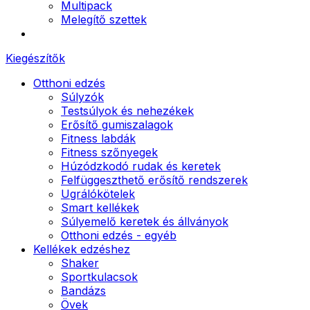
Multipack
Melegítő szettek
Kiegészítők
Otthoni edzés
Súlyzók
Testsúlyok és nehezékek
Erősítő gumiszalagok
Fitness labdák
Fitness szőnyegek
Húzódzkodó rudak és keretek
Felfüggeszthető erősítő rendszerek
Ugrálókötelek
Smart kellékek
Súlyemelő keretek és állványok
Otthoni edzés - egyéb
Kellékek edzéshez
Shaker
Sportkulacsok
Bandázs
Övek