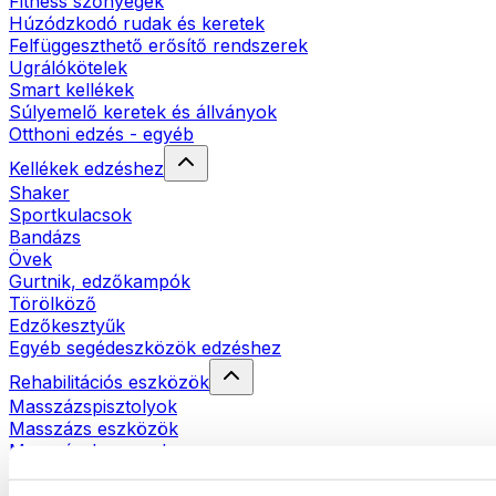
Fitness szőnyegek
Húzódzkodó rudak és keretek
Felfüggeszthető erősítő rendszerek
Ugrálókötelek
Smart kellékek
Súlyemelő keretek és állványok
Otthoni edzés - egyéb
Kellékek edzéshez
Shaker
Sportkulacsok
Bandázs
Övek
Gurtnik, edzőkampók
Törölköző
Edzőkesztyűk
Egyéb segédeszközök edzéshez
Rehabilitációs eszközök
Masszázspisztolyok
Masszázs eszközök
Masszázshengerek
Egyéb rehabilitációs eszközök