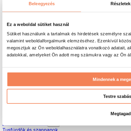
Táskák & hátizsákok
Beleegyezés
Részletek
Ételhordó táskák & kiegészítők
Edzőtáskák
Hátizsákok
Ez a weboldal sütiket használ
Tevékenység alapú kiegészítők
Sütiket használunk a tartalmak és hirdetések személyre sza
Futás
valamint weboldalforgalmunk elemzéséhez. Ezenkívül közöss
Küzdősportok
megosztjuk az Ön weboldalhasználatra vonatkozó adatait, a
Kerékpározás
Jóga és pilates
adatokkal, amelyeket Ön adott meg számukra vagy az Ön álta
Hidegterápia
Úszás
Túrázás
Mindennek a meg
Biohacking
Vörösfény-terápia
Vízszűrők és -kancsók
Testre szabá
Öko háztartás
Mosószerek
Megtagad
Tisztítószerek
Natúrkozmetikumok
Tusfürdők és szappanok