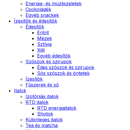
Energia- és müzliszeletek
Csokoládék
Egyéb snackek
Ízesítők és édesítők
Édesítők
Eritrit
Mézek
Sztívia
Xilit
Egyéb édesítők
Szószok és szirupok
Édes szószok és szirupok
Sós szószok és öntetek
Ízesítők
Fűszerek és só
Italok
Izotóniás italok
RTD italok
RTD energiaitalok
Shotok
Különleges italok
Tea és matcha