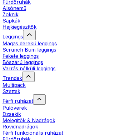
Fürdőruhák
Alsónemű
Zoknik
Sapkák
Hajkiegészítők
Leggings
Magas derekú leggings
Scrunch Bum leggings
Fekete leggings
Bőszárú leggings
Varrás nélküli leggings
Trendek
Multipack
Szettek
Férfi ruházat
Pulóverek
Dzsekik
Melegítők & Nadrágok
Rövidnadrágok
Férfi funkcionális ruházat
Fürdőruhák