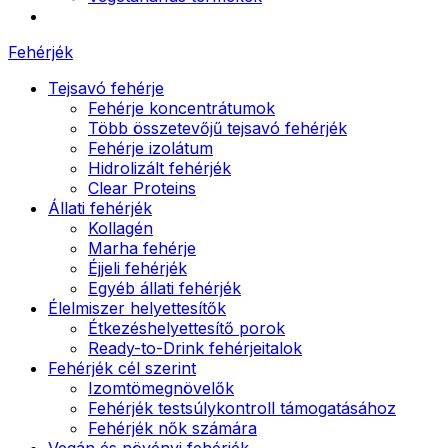
Fehérjék
Tejsavó fehérje
Fehérje koncentrátumok
Több összetevőjű tejsavó fehérjék
Fehérje izolátum
Hidrolizált fehérjék
Clear Proteins
Állati fehérjék
Kollagén
Marha fehérje
Éjjeli fehérjék
Egyéb állati fehérjék
Élelmiszer helyettesítők
Étkezéshelyettesítő porok
Ready-to-Drink fehérjeitalok
Fehérjék cél szerint
Izomtömegnövelők
Fehérjék testsúlykontroll támogatásához
Fehérjék nők számára
Vegán és növényi fehérjék