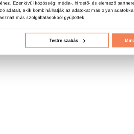
hez. Ezenkívül közösségi média-, hirdető- és elemező partner
zó adatait, akik kombinálhatják az adatokat más olyan adatokka
sznált más szolgáltatásokból gyűjtöttek.
Testre szabás
Min