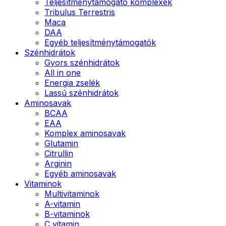
Teljesítménytámogató komplexek
Tribulus Terrestris
Maca
DAA
Egyéb teljesítménytámogatók
Szénhidrátok
Gyors szénhidrátok
All in one
Energia zselék
Lassú szénhidrátok
Aminosavak
BCAA
EAA
Komplex aminosavak
Glutamin
Citrullin
Arginin
Egyéb aminosavak
Vitaminok
Multivitaminok
A-vitamin
B-vitaminok
C vitamin