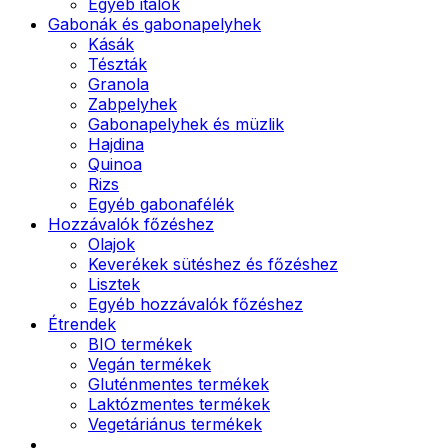
Egyéb italok
Gabonák és gabonapelyhek
Kásák
Tészták
Granola
Zabpelyhek
Gabonapelyhek és müzlik
Hajdina
Quinoa
Rizs
Egyéb gabonafélék
Hozzávalók főzéshez
Olajok
Keverékek sütéshez és főzéshez
Lisztek
Egyéb hozzávalók főzéshez
Étrendek
BIO termékek
Vegán termékek
Gluténmentes termékek
Laktózmentes termékek
Vegetáriánus termékek