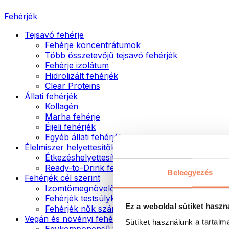
Fehérjék
Tejsavó fehérje
Fehérje koncentrátumok
Több összetevőjű tejsavó fehérjék
Fehérje izolátum
Hidrolizált fehérjék
Clear Proteins
Állati fehérjék
Kollagén
Marha fehérje
Éjjeli fehérjék
Egyéb állati fehérjék
Élelmiszer helyettesítők
Étkezéshelyettesítő porok
Ready-to-Drink fehérjeitalok
Beleegyezés
Fehérjék cél szerint
Izomtömegnövelők
Fehérjék testsúlykontroll támogatásához
Ez a weboldal sütiket haszn
Fehérjék nők számára
Vegán és növényi fehérjék
Sütiket használunk a tartal
Egykomponensű vegán fehérjék