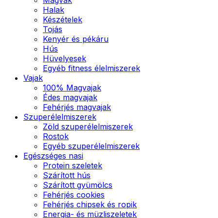
Halak
Készételek
Tojás
Kenyér és pékáru
Hús
Hüvelyesek
Egyéb fitness élelmiszerek
Vajak
100% Magvajak
Édes magvajak
Fehérjés magvajak
Szuperélelmiszerek
Zöld szuperélelmiszerek
Rostok
Egyéb szuperélelmiszerek
Egészséges nasi
Protein szeletek
Szárított hús
Szárított gyümölcs
Fehérjés cookies
Fehérjés chipsek és ropik
Energia- és müzliszeletek