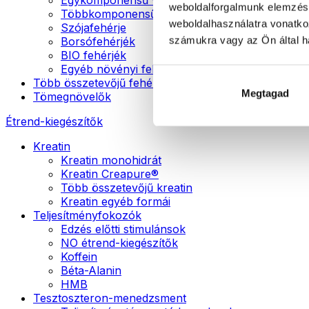
weboldalforgalmunk elemzésé
Többkomponensű vegán fehérjék
weboldalhasználatra vonatko
Szójafehérje
számukra vagy az Ön által ha
Borsófehérjék
BIO fehérjék
Egyéb növényi fehérjék
Több összetevőjű fehérje
Megtagad
Tömegnövelők
Étrend-kiegészítők
Kreatin
Kreatin monohidrát
Kreatin Creapure®
Több összetevőjű kreatin
Kreatin egyéb formái
Teljesítményfokozók
Edzés előtti stimulánsok
NO étrend-kiegészítők
Koffein
Béta-Alanin
HMB
Tesztoszteron-menedzsment