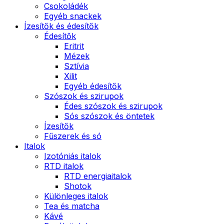
Csokoládék
Egyéb snackek
Ízesítők és édesítők
Édesítők
Eritrit
Mézek
Sztívia
Xilit
Egyéb édesítők
Szószok és szirupok
Édes szószok és szirupok
Sós szószok és öntetek
Ízesítők
Fűszerek és só
Italok
Izotóniás italok
RTD italok
RTD energiaitalok
Shotok
Különleges italok
Tea és matcha
Kávé