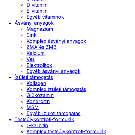
D vitamin
E-vitamin
Egyéb vitaminok
Ásványi anyagok
Magnézium
Cink
Komplex ásványi anyagok
ZMA és ZMB
Kalcium
Vas
Elektrolitok
Egyéb ásványi anyagok
Ízületi támogatás
Kollagén
Komplex ízületi támogatás
Glükózamin
Kondroitin
MSM
Egyéb ízületi támogatás
Testsúlykontroll-formulák
L-karnitin
Komplex testsúlykontroll-formulák