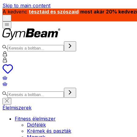
Skip to main content
A kedvenc
tésztáid és szószaid
most akár 20% kedvez
Élelmiszerek
Fitness élelmiszer
Diófélék
Krémek és paszták
Magvak