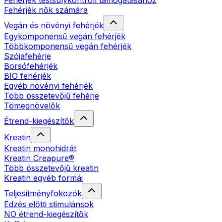
Fehérjék testsúlykontroll támogatásához
Fehérjék nők számára
Vegán és növényi fehérjék
Egykomponensű vegán fehérjék
Többkomponensű vegán fehérjék
Szójafehérje
Borsófehérjék
BIO fehérjék
Egyéb növényi fehérjék
Több összetevőjű fehérje
Tömegnövelők
Étrend-kiegészítők
Kreatin
Kreatin monohidrát
Kreatin Creapure®
Több összetevőjű kreatin
Kreatin egyéb formái
Teljesítményfokozók
Edzés előtti stimulánsok
NO étrend-kiegészítők