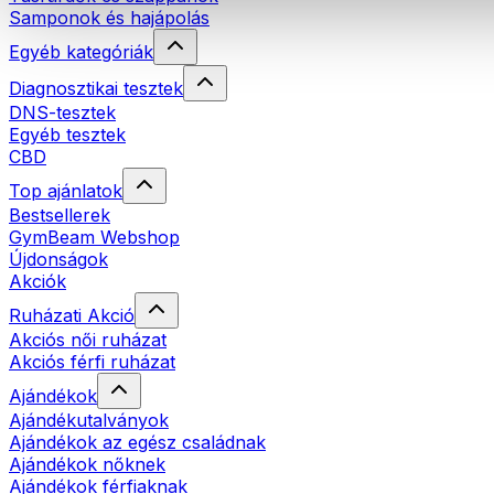
Samponok és hajápolás
Egyéb kategóriák
Diagnosztikai tesztek
DNS-tesztek
Egyéb tesztek
CBD
Top ajánlatok
Bestsellerek
GymBeam Webshop
Újdonságok
Akciók
Ruházati Akció
Akciós női ruházat
Akciós férfi ruházat
Ajándékok
Ajándékutalványok
Ajándékok az egész családnak
Ajándékok nőknek
Ajándékok férfiaknak