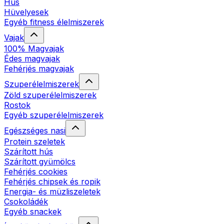
Hús
Hüvelyesek
Egyéb fitness élelmiszerek
Vajak
100% Magvajak
Édes magvajak
Fehérjés magvajak
Szuperélelmiszerek
Zöld szuperélelmiszerek
Rostok
Egyéb szuperélelmiszerek
Egészséges nasi
Protein szeletek
Szárított hús
Szárított gyümölcs
Fehérjés cookies
Fehérjés chipsek és ropik
Energia- és müzliszeletek
Csokoládék
Egyéb snackek