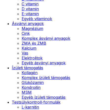
C vitamin
D vitamin
E-vitamin
Egyéb vitaminok
Ásványi anyagok
Magnézium
Cink
Komplex ásványi anyagok
ZMA és ZMB
Kalcium
Vas
Elektrolitok
Egyéb ásványi anyagok
Ízületi támogatás
Kollagén
Komplex ízületi támogatás
Glükózamin
Kondroitin
MSM
Egyéb ízületi támogatás
Testsúlykontroll-formulák
L-karnitin