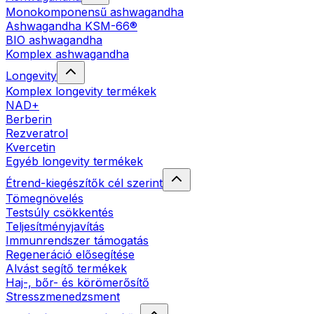
Monokomponensű ashwagandha
Ashwagandha KSM-66®
BIO ashwagandha
Komplex ashwagandha
Longevity
Komplex longevity termékek
NAD+
Berberin
Rezveratrol
Kvercetin
Egyéb longevity termékek
Étrend-kiegészítők cél szerint
Tömegnövelés
Testsúly csökkentés
Teljesítményjavítás
Immunrendszer támogatás
Regeneráció elősegítése
Alvást segítő termékek
Haj-, bőr- és körömerősítő
Stresszmenedzsment