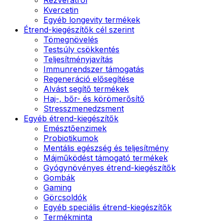
Kvercetin
Egyéb longevity termékek
Étrend-kiegészítők cél szerint
Tömegnövelés
Testsúly csökkentés
Teljesítményjavítás
Immunrendszer támogatás
Regeneráció elősegítése
Alvást segítő termékek
Haj-, bőr- és körömerősítő
Stresszmenedzsment
Egyéb étrend-kiegészítők
Emésztőenzimek
Probiotikumok
Mentális egészség és teljesítmény
Májműködést támogató termékek
Gyógynövényes étrend-kiegészítők
Gombák
Gaming
Görcsoldók
Egyéb speciális étrend-kiegészítők
Termékminta