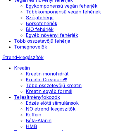
Egykomponensű vegán fehérjék
Többkomponensű vegán fehérjék
Szójafehérje
Borsófehérjék
BIO fehérjék
Egyéb növényi fehérjék
Több összetevőjű fehérje
Tömegnövelők
Étrend-kiegészítők
Kreatin
Kreatin monohidrát
Kreatin Creapure®
Több összetevőjű kreatin
Kreatin egyéb formái
Teljesítményfokozók
Edzés előtti stimulánsok
NO étrend-kiegészítők
Koffein
Béta-Alanin
HMB