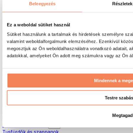
Táskák & hátizsákok
Beleegyezés
Részletek
Ételhordó táskák & kiegészítők
Edzőtáskák
Hátizsákok
Ez a weboldal sütiket használ
Tevékenység alapú kiegészítők
Sütiket használunk a tartalmak és hirdetések személyre sza
Futás
valamint weboldalforgalmunk elemzéséhez. Ezenkívül közöss
Küzdősportok
megosztjuk az Ön weboldalhasználatra vonatkozó adatait, a
Kerékpározás
Jóga és pilates
adatokkal, amelyeket Ön adott meg számukra vagy az Ön álta
Hidegterápia
Úszás
Túrázás
Mindennek a meg
Biohacking
Vörösfény-terápia
Vízszűrők és -kancsók
Testre szabá
Öko háztartás
Mosószerek
Megtagad
Tisztítószerek
Natúrkozmetikumok
Tusfürdők és szappanok