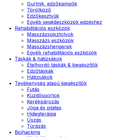
Gurtnik, edzőkampók
Törölköző
Edzőkesztyűk
Egyéb segédeszközök edzéshez
Rehabilitációs eszközök
Masszázspisztolyok
Masszázs eszközök
Masszázshengerek
Egyéb rehabilitációs eszközök
Táskák & hátizsákok
Ételhordó táskák & kiegészítők
Edzőtáskák
Hátizsákok
Tevékenység alapú kiegészítők
Futás
Küzdősportok
Kerékpározás
Jóga és pilates
Hidegterápia
Úszás
Túrázás
Biohacking