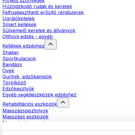
Fitness szőnyegek
Húzódzkodó rudak és keretek
Felfüggeszthető erősítő rendszerek
Ugrálókötelek
Smart kellékek
Súlyemelő keretek és állványok
Otthoni edzés - egyéb
Kellékek edzéshez
Shaker
Sportkulacsok
Bandázs
Övek
Gurtnik, edzőkampók
Törölköző
Edzőkesztyűk
Egyéb segédeszközök edzéshez
Rehabilitációs eszközök
Masszázspisztolyok
Masszázs eszközök
Masszázshengerek
Egyéb rehabilitációs eszközök