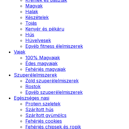
Magvak
Halak
Készételek
Tojás
Kenyér és pékáru
Hús
Hüvelyesek
Egyéb fitness élelmiszerek
Vajak
100% Magvajak
Édes magvajak
Fehérjés magvajak
Szuperélelmiszerek
Zöld szuperélelmiszerek
Rostok
Egyéb szuperélelmiszerek
Egészséges nasi
Protein szeletek
Szárított hús
Szárított gyümölcs
Fehérjés cookies
Fehérjés chipsek és ropik