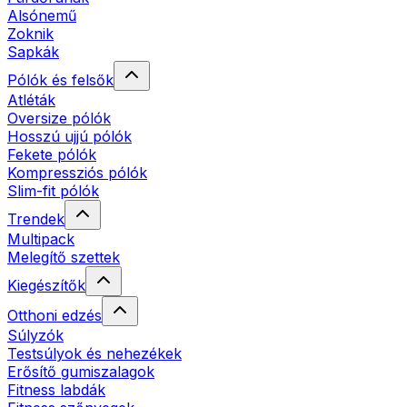
Alsónemű
Zoknik
Sapkák
Pólók és felsők
Atléták
Oversize pólók
Hosszú ujjú pólók
Fekete pólók
Kompressziós pólók
Slim-fit pólók
Trendek
Multipack
Melegítő szettek
Kiegészítők
Otthoni edzés
Súlyzók
Testsúlyok és nehezékek
Erősítő gumiszalagok
Fitness labdák