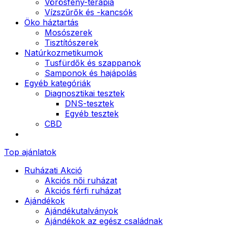
Vörösfény-terápia
Vízszűrők és -kancsók
Öko háztartás
Mosószerek
Tisztítószerek
Natúrkozmetikumok
Tusfürdők és szappanok
Samponok és hajápolás
Egyéb kategóriák
Diagnosztikai tesztek
DNS-tesztek
Egyéb tesztek
CBD
Top ajánlatok
Ruházati Akció
Akciós női ruházat
Akciós férfi ruházat
Ajándékok
Ajándékutalványok
Ajándékok az egész családnak