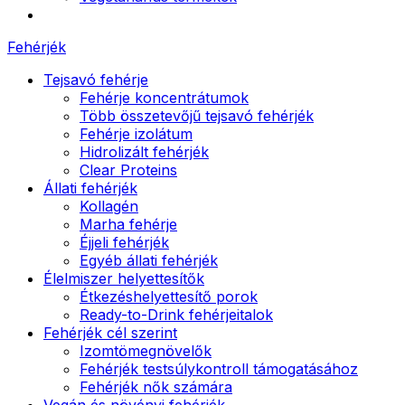
Fehérjék
Tejsavó fehérje
Fehérje koncentrátumok
Több összetevőjű tejsavó fehérjék
Fehérje izolátum
Hidrolizált fehérjék
Clear Proteins
Állati fehérjék
Kollagén
Marha fehérje
Éjjeli fehérjék
Egyéb állati fehérjék
Élelmiszer helyettesítők
Étkezéshelyettesítő porok
Ready-to-Drink fehérjeitalok
Fehérjék cél szerint
Izomtömegnövelők
Fehérjék testsúlykontroll támogatásához
Fehérjék nők számára
Vegán és növényi fehérjék