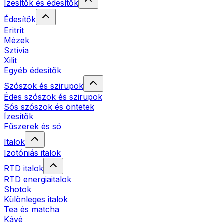
Ízesítők és édesítők
Édesítők
Eritrit
Mézek
Sztívia
Xilit
Egyéb édesítők
Szószok és szirupok
Édes szószok és szirupok
Sós szószok és öntetek
Ízesítők
Fűszerek és só
Italok
Izotóniás italok
RTD italok
RTD energiaitalok
Shotok
Különleges italok
Tea és matcha
Kávé