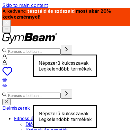
Skip to main content
A kedvenc
tésztáid és szószaid
most akár 20%
kedvezménnyel!
Népszerű kulcsszavak
Legkelendőbb termékek
Élelmiszerek
Népszerű kulcsszavak
Fitness élelmiszer
Legkelendőbb termékek
Diófélék
Krémek és paszták