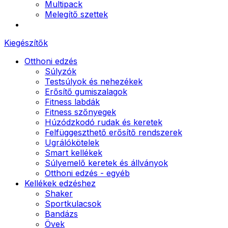
Multipack
Melegítő szettek
Kiegészítők
Otthoni edzés
Súlyzók
Testsúlyok és nehezékek
Erősítő gumiszalagok
Fitness labdák
Fitness szőnyegek
Húzódzkodó rudak és keretek
Felfüggeszthető erősítő rendszerek
Ugrálókötelek
Smart kellékek
Súlyemelő keretek és állványok
Otthoni edzés - egyéb
Kellékek edzéshez
Shaker
Sportkulacsok
Bandázs
Övek