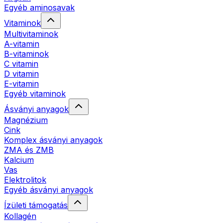
Egyéb aminosavak
Vitaminok
Multivitaminok
A-vitamin
B-vitaminok
C vitamin
D vitamin
E-vitamin
Egyéb vitaminok
Ásványi anyagok
Magnézium
Cink
Komplex ásványi anyagok
ZMA és ZMB
Kalcium
Vas
Elektrolitok
Egyéb ásványi anyagok
Ízületi támogatás
Kollagén