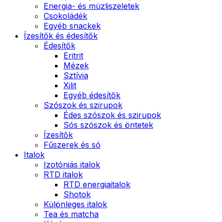
Energia- és müzliszeletek
Csokoládék
Egyéb snackek
Ízesítők és édesítők
Édesítők
Eritrit
Mézek
Sztívia
Xilit
Egyéb édesítők
Szószok és szirupok
Édes szószok és szirupok
Sós szószok és öntetek
Ízesítők
Fűszerek és só
Italok
Izotóniás italok
RTD italok
RTD energiaitalok
Shotok
Különleges italok
Tea és matcha