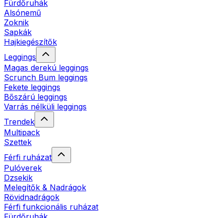
Fürdőruhák
Alsónemű
Zoknik
Sapkák
Hajkiegészítők
Leggings
Magas derekú leggings
Scrunch Bum leggings
Fekete leggings
Bőszárú leggings
Varrás nélküli leggings
Trendek
Multipack
Szettek
Férfi ruházat
Pulóverek
Dzsekik
Melegítők & Nadrágok
Rövidnadrágok
Férfi funkcionális ruházat
Fürdőruhák