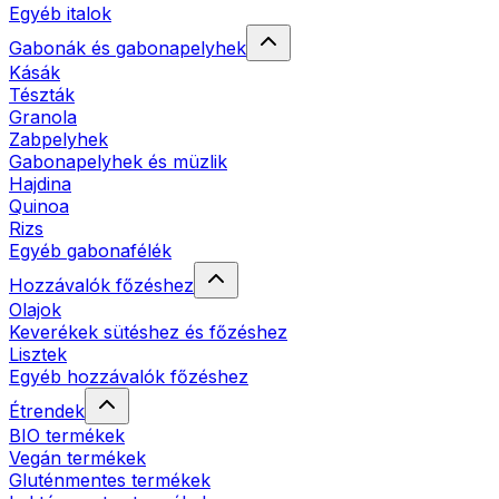
Egyéb italok
Gabonák és gabonapelyhek
Kásák
Tészták
Granola
Zabpelyhek
Gabonapelyhek és müzlik
Hajdina
Quinoa
Rizs
Egyéb gabonafélék
Hozzávalók főzéshez
Olajok
Keverékek sütéshez és főzéshez
Lisztek
Egyéb hozzávalók főzéshez
Étrendek
BIO termékek
Vegán termékek
Gluténmentes termékek