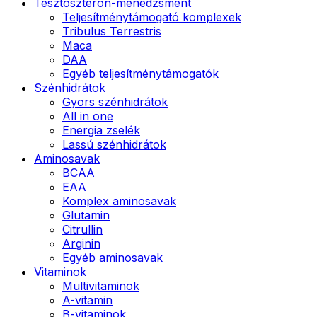
Tesztoszteron-menedzsment
Teljesítménytámogató komplexek
Tribulus Terrestris
Maca
DAA
Egyéb teljesítménytámogatók
Szénhidrátok
Gyors szénhidrátok
All in one
Energia zselék
Lassú szénhidrátok
Aminosavak
BCAA
EAA
Komplex aminosavak
Glutamin
Citrullin
Arginin
Egyéb aminosavak
Vitaminok
Multivitaminok
A-vitamin
B-vitaminok