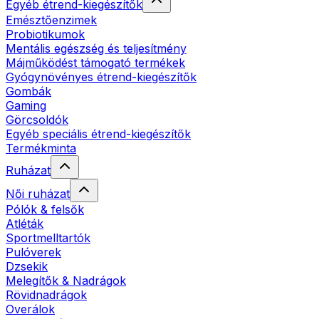
Egyéb étrend-kiegészítők
Emésztőenzimek
Probiotikumok
Mentális egészség és teljesítmény
Májműködést támogató termékek
Gyógynövényes étrend-kiegészítők
Gombák
Gaming
Görcsoldók
Egyéb speciális étrend-kiegészítők
Termékminta
Ruházat
Női ruházat
Pólók & felsők
Atléták
Sportmelltartók
Pulóverek
Dzsekik
Melegítők & Nadrágok
Rövidnadrágok
Overálok