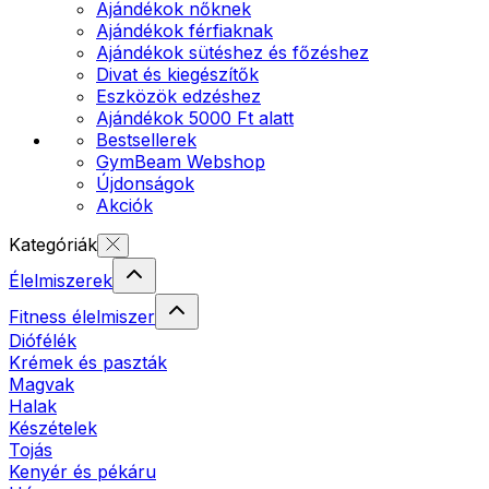
Ajándékok nőknek
Ajándékok férfiaknak
Ajándékok sütéshez és főzéshez
Divat és kiegészítők
Eszközök edzéshez
Ajándékok 5000 Ft alatt
Bestsellerek
GymBeam Webshop
Újdonságok
Akciók
Kategóriák
Élelmiszerek
Fitness élelmiszer
Diófélék
Krémek és paszták
Magvak
Halak
Készételek
Tojás
Kenyér és pékáru