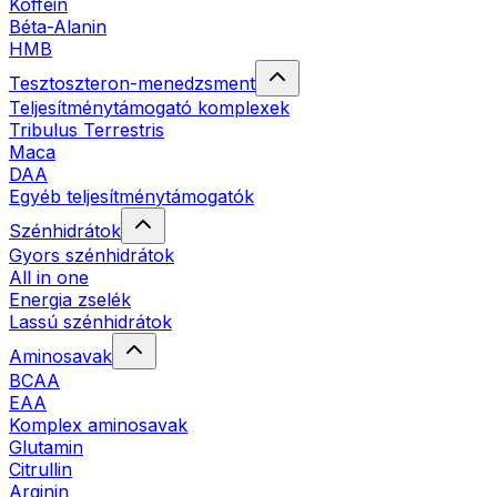
Koffein
Béta-Alanin
HMB
Tesztoszteron-menedzsment
Teljesítménytámogató komplexek
Tribulus Terrestris
Maca
DAA
Egyéb teljesítménytámogatók
Szénhidrátok
Gyors szénhidrátok
All in one
Energia zselék
Lassú szénhidrátok
Aminosavak
BCAA
EAA
Komplex aminosavak
Glutamin
Citrullin
Arginin