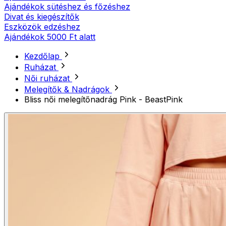
Ajándékok sütéshez és főzéshez
Divat és kiegészítők
Eszközök edzéshez
Ajándékok 5000 Ft alatt
Kezdőlap
Ruházat
Női ruházat
Melegítők & Nadrágok
Bliss női melegítőnadrág Pink - BeastPink