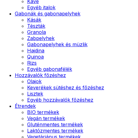
Kávé
Egyéb italok
Gabonák és gabonapelyhek
Kásák
Tészták
Granola
Zabpelyhek
Gabonapelyhek és müzlik
Hajdina
Quinoa
Rizs
Egyéb gabonafélék
Hozzávalók főzéshez
Olajok
Keverékek sütéshez és főzéshez
Lisztek
Egyéb hozzávalók főzéshez
Étrendek
BIO termékek
Vegán termékek
Gluténmentes termékek
Laktózmentes termékek
Vegetáriánus termékek