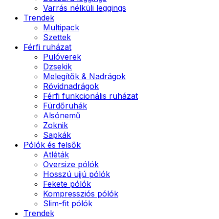
Varrás nélküli leggings
Trendek
Multipack
Szettek
Férfi ruházat
Pulóverek
Dzsekik
Melegítők & Nadrágok
Rövidnadrágok
Férfi funkcionális ruházat
Fürdőruhák
Alsónemű
Zoknik
Sapkák
Pólók és felsők
Atléták
Oversize pólók
Hosszú ujjú pólók
Fekete pólók
Kompressziós pólók
Slim-fit pólók
Trendek