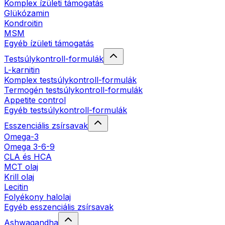
Komplex ízületi támogatás
Glükózamin
Kondroitin
MSM
Egyéb ízületi támogatás
Testsúlykontroll-formulák
L-karnitin
Komplex testsúlykontroll-formulák
Termogén testsúlykontroll-formulák
Appetite control
Egyéb testsúlykontroll-formulák
Esszenciális zsírsavak
Omega-3
Omega 3-6-9
CLA és HCA
MCT olaj
Krill olaj
Lecitin
Folyékony halolaj
Egyéb esszenciális zsírsavak
Ashwagandha