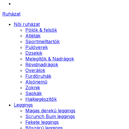
Ruházat
Női ruházat
Pólók & felsők
Atléták
Sportmelltartók
Pulóverek
Dzsekik
Melegítők & Nadrágok
Rövidnadrágok
Overálok
Fürdőruhák
Alsónemű
Zoknik
Sapkák
Hajkiegészítők
Leggings
Magas derekú leggings
Scrunch Bum leggings
Fekete leggings
Bőszárú leggings