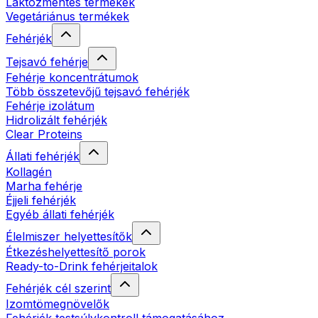
Laktózmentes termékek
Vegetáriánus termékek
Fehérjék
Tejsavó fehérje
Fehérje koncentrátumok
Több összetevőjű tejsavó fehérjék
Fehérje izolátum
Hidrolizált fehérjék
Clear Proteins
Állati fehérjék
Kollagén
Marha fehérje
Éjjeli fehérjék
Egyéb állati fehérjék
Élelmiszer helyettesítők
Étkezéshelyettesítő porok
Ready-to-Drink fehérjeitalok
Fehérjék cél szerint
Izomtömegnövelők