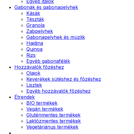
Egyéb italok
Gabonák és gabonapelyhek
Kásák
Tészták
Granola
Zabpelyhek
Gabonapelyhek és müzlik
Hajdina
Quinoa
Rizs
Egyéb gabonafélék
Hozzávalók főzéshez
Olajok
Keverékek sütéshez és főzéshez
Lisztek
Egyéb hozzávalók főzéshez
Étrendek
BIO termékek
Vegán termékek
Gluténmentes termékek
Laktózmentes termékek
Vegetáriánus termékek