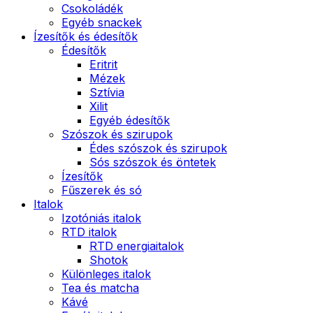
Csokoládék
Egyéb snackek
Ízesítők és édesítők
Édesítők
Eritrit
Mézek
Sztívia
Xilit
Egyéb édesítők
Szószok és szirupok
Édes szószok és szirupok
Sós szószok és öntetek
Ízesítők
Fűszerek és só
Italok
Izotóniás italok
RTD italok
RTD energiaitalok
Shotok
Különleges italok
Tea és matcha
Kávé