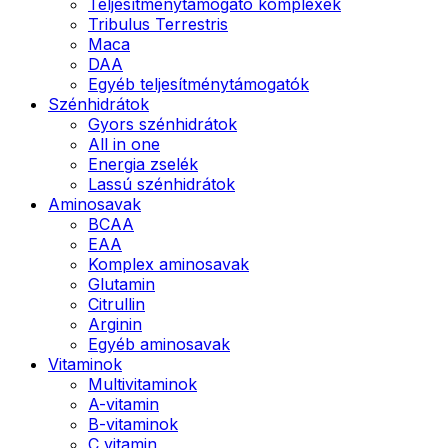
Teljesítménytámogató komplexek
Tribulus Terrestris
Maca
DAA
Egyéb teljesítménytámogatók
Szénhidrátok
Gyors szénhidrátok
All in one
Energia zselék
Lassú szénhidrátok
Aminosavak
BCAA
EAA
Komplex aminosavak
Glutamin
Citrullin
Arginin
Egyéb aminosavak
Vitaminok
Multivitaminok
A-vitamin
B-vitaminok
C vitamin