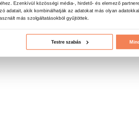
hez. Ezenkívül közösségi média-, hirdető- és elemező partner
zó adatait, akik kombinálhatják az adatokat más olyan adatokka
sznált más szolgáltatásokból gyűjtöttek.
Testre szabás
Min