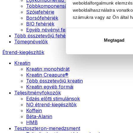
weboldalforgalmunk elemzésé
Többkomponensű vegán fehérjék
weboldalhasználatra vonatko
Szójafehérje
számukra vagy az Ön által ha
Borsófehérjék
BIO fehérjék
Egyéb növényi fehérjék
Több összetevőjű fehérje
Megtagad
Tömegnövelők
Étrend-kiegészítők
Kreatin
Kreatin monohidrát
Kreatin Creapure®
Több összetevőjű kreatin
Kreatin egyéb formái
Teljesítményfokozók
Edzés előtti stimulánsok
NO étrend-kiegészítők
Koffein
Béta-Alanin
HMB
Tesztoszteron-menedzsment