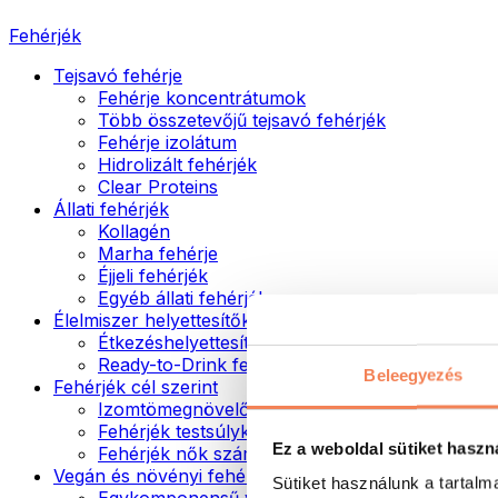
Fehérjék
Tejsavó fehérje
Fehérje koncentrátumok
Több összetevőjű tejsavó fehérjék
Fehérje izolátum
Hidrolizált fehérjék
Clear Proteins
Állati fehérjék
Kollagén
Marha fehérje
Éjjeli fehérjék
Egyéb állati fehérjék
Élelmiszer helyettesítők
Étkezéshelyettesítő porok
Ready-to-Drink fehérjeitalok
Beleegyezés
Fehérjék cél szerint
Izomtömegnövelők
Fehérjék testsúlykontroll támogatásához
Ez a weboldal sütiket haszn
Fehérjék nők számára
Vegán és növényi fehérjék
Sütiket használunk a tartal
Egykomponensű vegán fehérjék