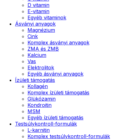
D vitamin
E-vitamin
Egyéb vitaminok
Ásványi anyagok
Magnézium
Cink
Komplex ásványi anyagok
ZMA és ZMB
Kalcium
Vas
Elektrolitok
Egyéb ásványi anyagok
Ízületi támogatás
Kollagén
Komplex ízületi támogatás
Glükózamin
Kondroitin
MSM
Egyéb ízületi támogatás
Testsúlykontroll-formulák
L-karnitin
Komplex testsúlykontroll-formulák