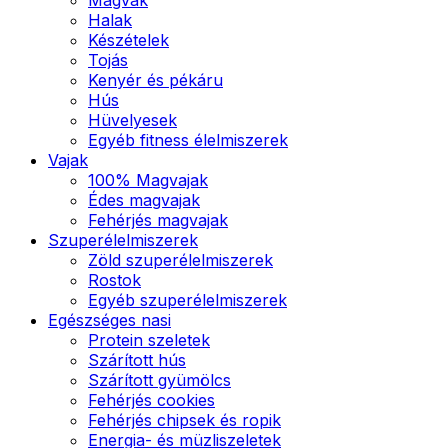
Halak
Készételek
Tojás
Kenyér és pékáru
Hús
Hüvelyesek
Egyéb fitness élelmiszerek
Vajak
100% Magvajak
Édes magvajak
Fehérjés magvajak
Szuperélelmiszerek
Zöld szuperélelmiszerek
Rostok
Egyéb szuperélelmiszerek
Egészséges nasi
Protein szeletek
Szárított hús
Szárított gyümölcs
Fehérjés cookies
Fehérjés chipsek és ropik
Energia- és müzliszeletek