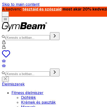
Skip to main content
A kedvenc
tésztáid és szószaid
most akár 20% kedvez
Élelmiszerek
Fitness élelmiszer
Diófélék
Krémek és paszták
Magvak