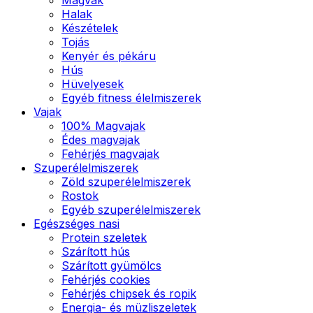
Halak
Készételek
Tojás
Kenyér és pékáru
Hús
Hüvelyesek
Egyéb fitness élelmiszerek
Vajak
100% Magvajak
Édes magvajak
Fehérjés magvajak
Szuperélelmiszerek
Zöld szuperélelmiszerek
Rostok
Egyéb szuperélelmiszerek
Egészséges nasi
Protein szeletek
Szárított hús
Szárított gyümölcs
Fehérjés cookies
Fehérjés chipsek és ropik
Energia- és müzliszeletek