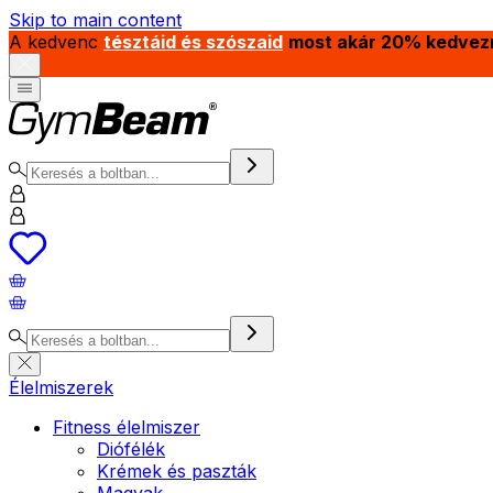
Skip to main content
A kedvenc
tésztáid és szószaid
most akár 20% kedvez
Élelmiszerek
Fitness élelmiszer
Diófélék
Krémek és paszták
Magvak