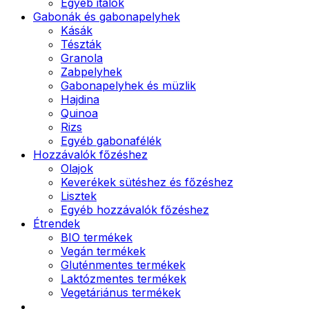
Egyéb italok
Gabonák és gabonapelyhek
Kásák
Tészták
Granola
Zabpelyhek
Gabonapelyhek és müzlik
Hajdina
Quinoa
Rizs
Egyéb gabonafélék
Hozzávalók főzéshez
Olajok
Keverékek sütéshez és főzéshez
Lisztek
Egyéb hozzávalók főzéshez
Étrendek
BIO termékek
Vegán termékek
Gluténmentes termékek
Laktózmentes termékek
Vegetáriánus termékek