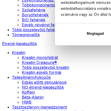
weboldalforgalmunk elemzésé
Többkomponensű vegán fehérjék
weboldalhasználatra vonatko
Szójafehérje
számukra vagy az Ön által ha
Borsófehérjék
BIO fehérjék
Egyéb növényi fehérjék
Több összetevőjű fehérje
Megtagad
Tömegnövelők
Étrend-kiegészítők
Kreatin
Kreatin monohidrát
Kreatin Creapure®
Több összetevőjű kreatin
Kreatin egyéb formái
Teljesítményfokozók
Edzés előtti stimulánsok
NO étrend-kiegészítők
Koffein
Béta-Alanin
HMB
Tesztoszteron-menedzsment