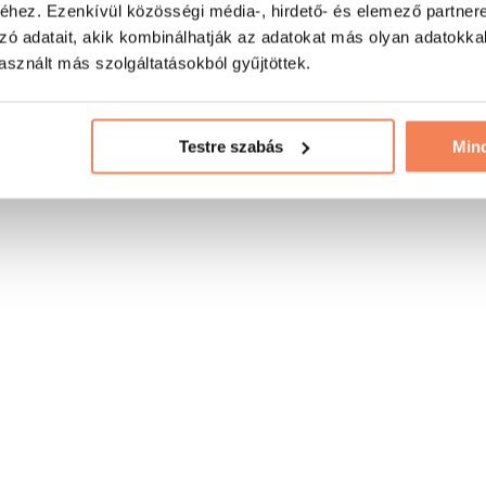
hez. Ezenkívül közösségi média-, hirdető- és elemező partner
zó adatait, akik kombinálhatják az adatokat más olyan adatokka
sznált más szolgáltatásokból gyűjtöttek.
Testre szabás
Min