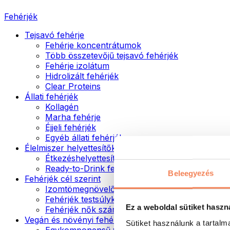
Fehérjék
Tejsavó fehérje
Fehérje koncentrátumok
Több összetevőjű tejsavó fehérjék
Fehérje izolátum
Hidrolizált fehérjék
Clear Proteins
Állati fehérjék
Kollagén
Marha fehérje
Éjjeli fehérjék
Egyéb állati fehérjék
Élelmiszer helyettesítők
Étkezéshelyettesítő porok
Ready-to-Drink fehérjeitalok
Beleegyezés
Fehérjék cél szerint
Izomtömegnövelők
Fehérjék testsúlykontroll támogatásához
Ez a weboldal sütiket haszn
Fehérjék nők számára
Vegán és növényi fehérjék
Sütiket használunk a tartal
Egykomponensű vegán fehérjék