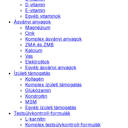
D vitamin
E-vitamin
Egyéb vitaminok
Ásványi anyagok
Magnézium
Cink
Komplex ásványi anyagok
ZMA és ZMB
Kalcium
Vas
Elektrolitok
Egyéb ásványi anyagok
Ízületi támogatás
Kollagén
Komplex ízületi támogatás
Glükózamin
Kondroitin
MSM
Egyéb ízületi támogatás
Testsúlykontroll-formulák
L-karnitin
Komplex testsúlykontroll-formulák