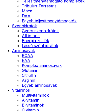
Teljesítménytámogató komplexek
Tribulus Terrestris
Maca
DAA
Egyéb teljesítménytámogatók
Szénhidrátok
Gyors szénhidrátok
All in one
Energia zselék
Lassú szénhidrátok
Aminosavak
BCAA
EAA
Komplex aminosavak
Glutamin
Citrullin
Arginin
Egyéb aminosavak
Vitaminok
Multivitaminok
A-vitamin
B-vitaminok
C vitamin