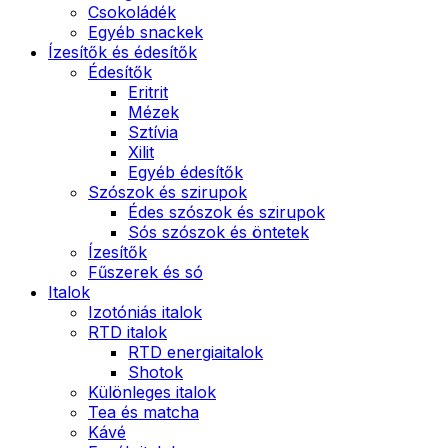
Csokoládék
Egyéb snackek
Ízesítők és édesítők
Édesítők
Eritrit
Mézek
Sztívia
Xilit
Egyéb édesítők
Szószok és szirupok
Édes szószok és szirupok
Sós szószok és öntetek
Ízesítők
Fűszerek és só
Italok
Izotóniás italok
RTD italok
RTD energiaitalok
Shotok
Különleges italok
Tea és matcha
Kávé