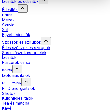
Ízesítők és édesítők
Édesítők
Eritrit
Mézek
Sztívia
Xilit
Egyéb édesítők
Szószok és szirupok
Édes szószok és szirupok
Sós szószok és öntetek
Ízesítők
Fűszerek és só
Italok
Izotóniás italok
RTD italok
RTD energiaitalok
Shotok
Különleges italok
Tea és matcha
Kávé