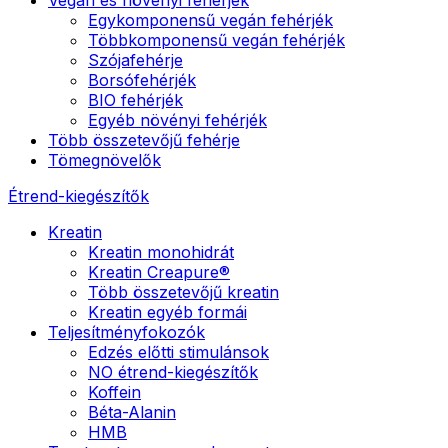
Egykomponensű vegán fehérjék
Többkomponensű vegán fehérjék
Szójafehérje
Borsófehérjék
BIO fehérjék
Egyéb növényi fehérjék
Több összetevőjű fehérje
Tömegnövelők
Étrend-kiegészítők
Kreatin
Kreatin monohidrát
Kreatin Creapure®
Több összetevőjű kreatin
Kreatin egyéb formái
Teljesítményfokozók
Edzés előtti stimulánsok
NO étrend-kiegészítők
Koffein
Béta-Alanin
HMB