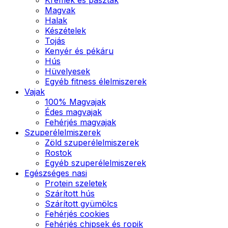
Magvak
Halak
Készételek
Tojás
Kenyér és pékáru
Hús
Hüvelyesek
Egyéb fitness élelmiszerek
Vajak
100% Magvajak
Édes magvajak
Fehérjés magvajak
Szuperélelmiszerek
Zöld szuperélelmiszerek
Rostok
Egyéb szuperélelmiszerek
Egészséges nasi
Protein szeletek
Szárított hús
Szárított gyümölcs
Fehérjés cookies
Fehérjés chipsek és ropik