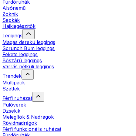
Fürdőruhák
Alsónemű
Zoknik
Sapkák
Hajkiegészítők
Leggings
Magas derekú leggings
Scrunch Bum leggings
Fekete leggings
Bőszárú leggings
Varrás nélküli leggings
Trendek
Multipack
Szettek
Férfi ruházat
Pulóverek
Dzsekik
Melegítők & Nadrágok
Rövidnadrágok
Férfi funkcionális ruházat
Fürdőruhák