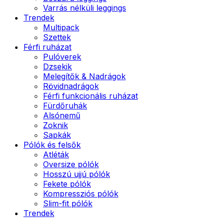
Varrás nélküli leggings
Trendek
Multipack
Szettek
Férfi ruházat
Pulóverek
Dzsekik
Melegítők & Nadrágok
Rövidnadrágok
Férfi funkcionális ruházat
Fürdőruhák
Alsónemű
Zoknik
Sapkák
Pólók és felsők
Atléták
Oversize pólók
Hosszú ujjú pólók
Fekete pólók
Kompressziós pólók
Slim-fit pólók
Trendek