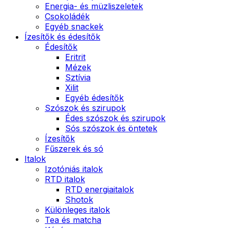
Energia- és müzliszeletek
Csokoládék
Egyéb snackek
Ízesítők és édesítők
Édesítők
Eritrit
Mézek
Sztívia
Xilit
Egyéb édesítők
Szószok és szirupok
Édes szószok és szirupok
Sós szószok és öntetek
Ízesítők
Fűszerek és só
Italok
Izotóniás italok
RTD italok
RTD energiaitalok
Shotok
Különleges italok
Tea és matcha