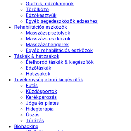
Gurtnik, edzőkampók
Törölköző
Edzőkesztyűk
Egyéb segédeszközök edzéshez
Rehabilitációs eszközök
Masszázspisztolyok
Masszázs eszközök
Masszázshengerek
Egyéb rehabilitációs eszközök
Táskák & hátizsákok
Ételhordó táskák & kiegészítők
Edzőtáskák
Hátizsákok
Tevékenység alapú kiegészítők
Futás
Küzdősportok
Kerékpározás
Jóga és pilates
Hidegterápia
Úszás
Túrázás
Biohacking