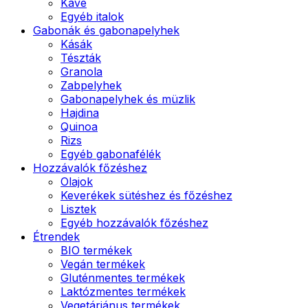
Kávé
Egyéb italok
Gabonák és gabonapelyhek
Kásák
Tészták
Granola
Zabpelyhek
Gabonapelyhek és müzlik
Hajdina
Quinoa
Rizs
Egyéb gabonafélék
Hozzávalók főzéshez
Olajok
Keverékek sütéshez és főzéshez
Lisztek
Egyéb hozzávalók főzéshez
Étrendek
BIO termékek
Vegán termékek
Gluténmentes termékek
Laktózmentes termékek
Vegetáriánus termékek