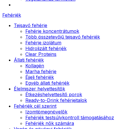
Fehérjék
Tejsavó fehérje
Fehérje koncentrátumok
Több összetevőjű tejsavó fehérjék
Fehérje izolátum
Hidrolizált fehérjék
Clear Proteins
Állati fehérjék
Kollagén
Marha fehérje
Éjjeli fehérjék
Egyéb állati fehérjék
Élelmiszer helyettesítők
Étkezéshelyettesítő porok
Ready-to-Drink fehérjeitalok
Fehérjék cél szerint
Izomtömegnövelők
Fehérjék testsúlykontroll támogatásához
Fehérjék nők számára
Vegán és növényi fehérjék