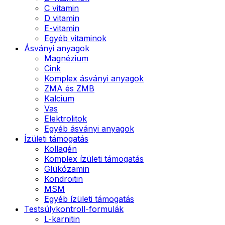
C vitamin
D vitamin
E-vitamin
Egyéb vitaminok
Ásványi anyagok
Magnézium
Cink
Komplex ásványi anyagok
ZMA és ZMB
Kalcium
Vas
Elektrolitok
Egyéb ásványi anyagok
Ízületi támogatás
Kollagén
Komplex ízületi támogatás
Glükózamin
Kondroitin
MSM
Egyéb ízületi támogatás
Testsúlykontroll-formulák
L-karnitin