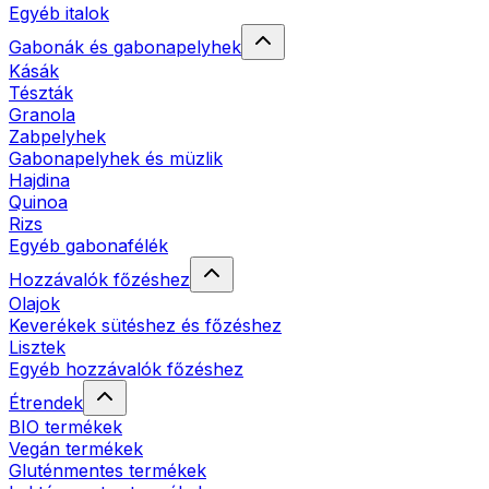
Egyéb italok
Gabonák és gabonapelyhek
Kásák
Tészták
Granola
Zabpelyhek
Gabonapelyhek és müzlik
Hajdina
Quinoa
Rizs
Egyéb gabonafélék
Hozzávalók főzéshez
Olajok
Keverékek sütéshez és főzéshez
Lisztek
Egyéb hozzávalók főzéshez
Étrendek
BIO termékek
Vegán termékek
Gluténmentes termékek