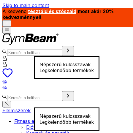
Skip to main content
A kedvenc
tésztáid és szószaid
most akár 20%
kedvezménnyel!
Népszerű kulcsszavak
Legkelendőbb termékek
Élelmiszerek
Népszerű kulcsszavak
Fitness élelmiszer
Legkelendőbb termékek
Diófélék
Krémek és paszták