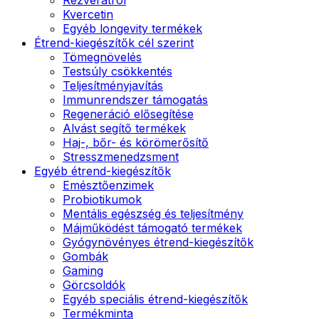
Kvercetin
Egyéb longevity termékek
Étrend-kiegészítők cél szerint
Tömegnövelés
Testsúly csökkentés
Teljesítményjavítás
Immunrendszer támogatás
Regeneráció elősegítése
Alvást segítő termékek
Haj-, bőr- és körömerősítő
Stresszmenedzsment
Egyéb étrend-kiegészítők
Emésztőenzimek
Probiotikumok
Mentális egészség és teljesítmény
Májműködést támogató termékek
Gyógynövényes étrend-kiegészítők
Gombák
Gaming
Görcsoldók
Egyéb speciális étrend-kiegészítők
Termékminta