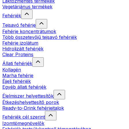
Laktózmentes termékek
Vegetáriánus termékek
Fehérjék
Tejsavó fehérje
Fehérje koncentrátumok
Több összetevőjű tejsavó fehérjék
Fehérje izolátum
Hidrolizált fehérjék
Clear Proteins
Állati fehérjék
Kollagén
Marha fehérje
Éjjeli fehérjék
Egyéb állati fehérjék
Élelmiszer helyettesítők
Étkezéshelyettesítő porok
Ready-to-Drink fehérjeitalok
Fehérjék cél szerint
Izomtömegnövelők