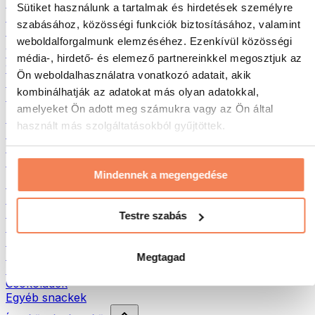
Hús
Sütiket használunk a tartalmak és hirdetések személyre
Hüvelyesek
szabásához, közösségi funkciók biztosításához, valamint
Egyéb fitness élelmiszerek
weboldalforgalmunk elemzéséhez. Ezenkívül közösségi
Vajak
média-, hirdető- és elemező partnereinkkel megosztjuk az
100% Magvajak
Ön weboldalhasználatra vonatkozó adatait, akik
Édes magvajak
kombinálhatják az adatokat más olyan adatokkal,
Fehérjés magvajak
amelyeket Ön adott meg számukra vagy az Ön által
Szuperélelmiszerek
használt más szolgáltatásokból gyűjtöttek.
Zöld szuperélelmiszerek
Rostok
Egyéb szuperélelmiszerek
Mindennek a megengedése
Egészséges nasi
Protein szeletek
Szárított hús
Testre szabás
Szárított gyümölcs
Fehérjés cookies
Fehérjés chipsek és ropik
Megtagad
Energia- és müzliszeletek
Csokoládék
Egyéb snackek