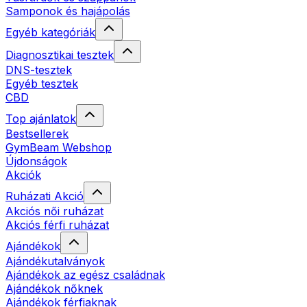
Samponok és hajápolás
Egyéb kategóriák
Diagnosztikai tesztek
DNS-tesztek
Egyéb tesztek
CBD
Top ajánlatok
Bestsellerek
GymBeam Webshop
Újdonságok
Akciók
Ruházati Akció
Akciós női ruházat
Akciós férfi ruházat
Ajándékok
Ajándékutalványok
Ajándékok az egész családnak
Ajándékok nőknek
Ajándékok férfiaknak