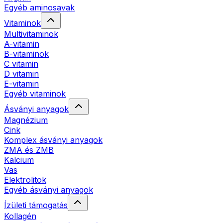
Egyéb aminosavak
Vitaminok
Multivitaminok
A-vitamin
B-vitaminok
C vitamin
D vitamin
E-vitamin
Egyéb vitaminok
Ásványi anyagok
Magnézium
Cink
Komplex ásványi anyagok
ZMA és ZMB
Kalcium
Vas
Elektrolitok
Egyéb ásványi anyagok
Ízületi támogatás
Kollagén