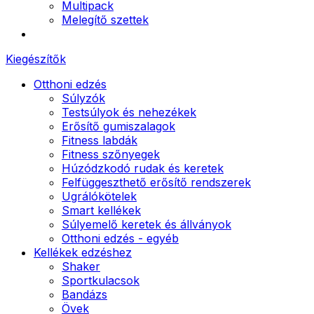
Multipack
Melegítő szettek
Kiegészítők
Otthoni edzés
Súlyzók
Testsúlyok és nehezékek
Erősítő gumiszalagok
Fitness labdák
Fitness szőnyegek
Húzódzkodó rudak és keretek
Felfüggeszthető erősítő rendszerek
Ugrálókötelek
Smart kellékek
Súlyemelő keretek és állványok
Otthoni edzés - egyéb
Kellékek edzéshez
Shaker
Sportkulacsok
Bandázs
Övek