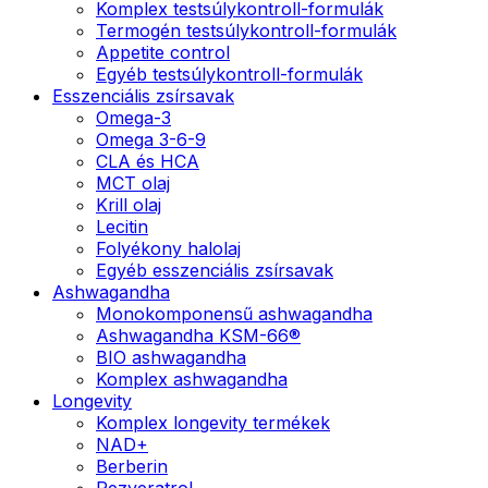
Komplex testsúlykontroll-formulák
Termogén testsúlykontroll-formulák
Appetite control
Egyéb testsúlykontroll-formulák
Esszenciális zsírsavak
Omega-3
Omega 3-6-9
CLA és HCA
MCT olaj
Krill olaj
Lecitin
Folyékony halolaj
Egyéb esszenciális zsírsavak
Ashwagandha
Monokomponensű ashwagandha
Ashwagandha KSM-66®
BIO ashwagandha
Komplex ashwagandha
Longevity
Komplex longevity termékek
NAD+
Berberin
Rezveratrol