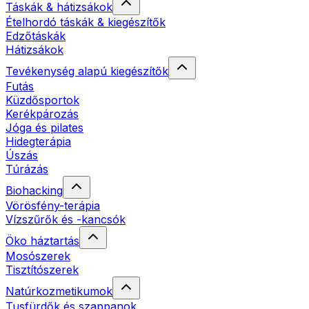
Táskák & hátizsákok
Ételhordó táskák & kiegészítők
Edzőtáskák
Hátizsákok
Tevékenység alapú kiegészítők
Futás
Küzdősportok
Kerékpározás
Jóga és pilates
Hidegterápia
Úszás
Túrázás
Biohacking
Vörösfény-terápia
Vízszűrők és -kancsók
Öko háztartás
Mosószerek
Tisztítószerek
Natúrkozmetikumok
Tusfürdők és szappanok