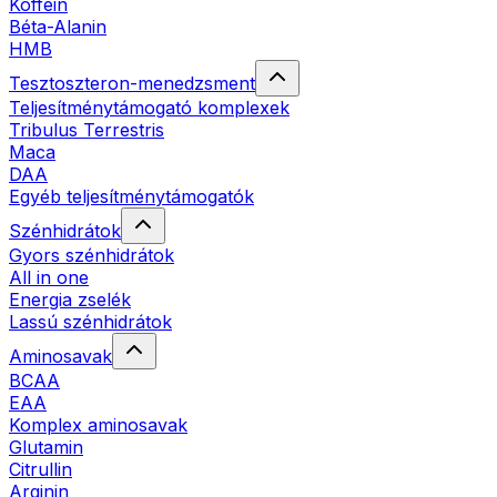
Koffein
Béta-Alanin
HMB
Tesztoszteron-menedzsment
Teljesítménytámogató komplexek
Tribulus Terrestris
Maca
DAA
Egyéb teljesítménytámogatók
Szénhidrátok
Gyors szénhidrátok
All in one
Energia zselék
Lassú szénhidrátok
Aminosavak
BCAA
EAA
Komplex aminosavak
Glutamin
Citrullin
Arginin