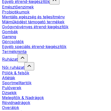
Egyéb étrend-kiegészítők
Emésztőenzimek
Probiotikumok
Mentális egészség és teljesítmény
Májműködést támogató termékek
Gyógynövényes étrend-kiegészítők
Gombák
Gaming
Görcsoldók
Egyéb speciális étrend-kiegészítők
Termékminta
Ruházat
Női ruházat
Pólók & felsők
Atléták
Sportmelltartók
Pulóverek
Dzsekik
Melegítők & Nadrágok
Rövidnadrágok
Overálok