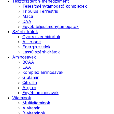
Tesztoszteron-menedzsment
Teljesítménytámogató komplexek
Tribulus Terrestris
Maca
DAA
Egyéb teljesítménytámogatók
Szénhidrátok
Gyors szénhidrátok
All in one
Energia zselék
Lassú szénhidrátok
Aminosavak
BCAA
EAA
Komplex aminosavak
Glutamin
Citrullin
Arginin
Egyéb aminosavak
Vitaminok
Multivitaminok
A-vitamin
B-vitaminok