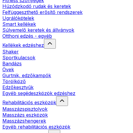
Fitness szőnyegek
Húzódzkodó rudak és keretek
Felfüggeszthető erősítő rendszerek
Ugrálókötelek
Smart kellékek
Súlyemelő keretek és állványok
Otthoni edzés - egyéb
Kellékek edzéshez
Shaker
Sportkulacsok
Bandázs
Övek
Gurtnik, edzőkampók
Törölköző
Edzőkesztyűk
Egyéb segédeszközök edzéshez
Rehabilitációs eszközök
Masszázspisztolyok
Masszázs eszközök
Masszázshengerek
Egyéb rehabilitációs eszközök