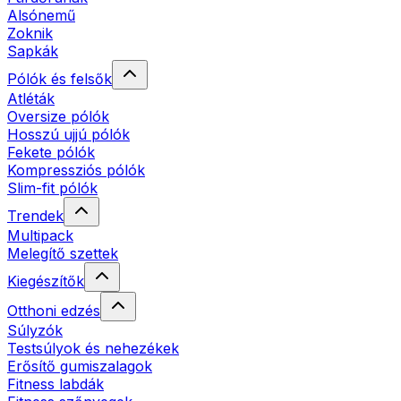
Alsónemű
Zoknik
Sapkák
Pólók és felsők
Atléták
Oversize pólók
Hosszú ujjú pólók
Fekete pólók
Kompressziós pólók
Slim-fit pólók
Trendek
Multipack
Melegítő szettek
Kiegészítők
Otthoni edzés
Súlyzók
Testsúlyok és nehezékek
Erősítő gumiszalagok
Fitness labdák