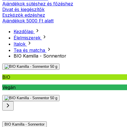
Ajándékok sütéshez és főzéshez
Divat és kiegészítők
Eszközök edzéshez
Ajándékok 5000 Ft alatt
Kezdőlap
Élelmiszerek
Italok
Tea és matcha
BIO Kamilla - Sonnentor
BIO
Vegán
BIO Kamilla - Sonnentor