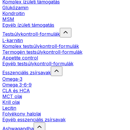
Komplex ízületi támogatás
Glükózamin
Kondroitin
MSM
Egyéb ízületi támogatás
Testsúlykontroll-formulák
L-karnitin
Komplex testsúlykontroll-formulák
Termogén testsúlykontroll-formulák
Appetite control
Egyéb testsúlykontroll-formulák
Esszenciális zsírsavak
Omega-3
Omega 3-6-9
CLA és HCA
MCT olaj
Krill olaj
Lecitin
Folyékony halolaj
Egyéb esszenciális zsírsavak
Ashwagandha