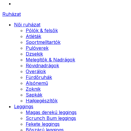
Ruházat
Női ruházat
Pólók & felsők
Atléták
Sportmelltartók
Pulóverek
Dzsekik
Melegítők & Nadrágok
Rövidnadrágok
Overálok
Fürdőruhák
Alsónemű
Zoknik
Sapkák
Hajkiegészítők
Leggings
Magas derekú leggings
Scrunch Bum leggings
Fekete leggings
Bőszárú leggings