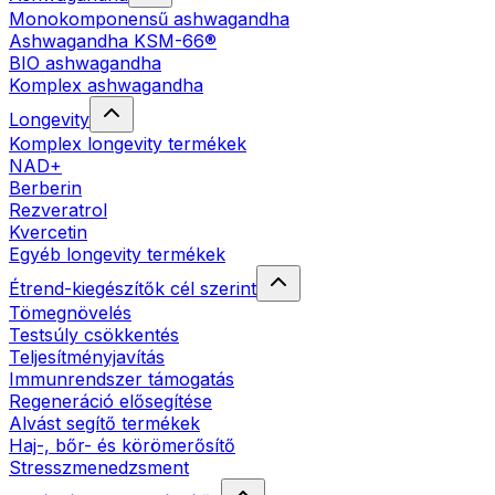
Monokomponensű ashwagandha
Ashwagandha KSM-66®
BIO ashwagandha
Komplex ashwagandha
Longevity
Komplex longevity termékek
NAD+
Berberin
Rezveratrol
Kvercetin
Egyéb longevity termékek
Étrend-kiegészítők cél szerint
Tömegnövelés
Testsúly csökkentés
Teljesítményjavítás
Immunrendszer támogatás
Regeneráció elősegítése
Alvást segítő termékek
Haj-, bőr- és körömerősítő
Stresszmenedzsment