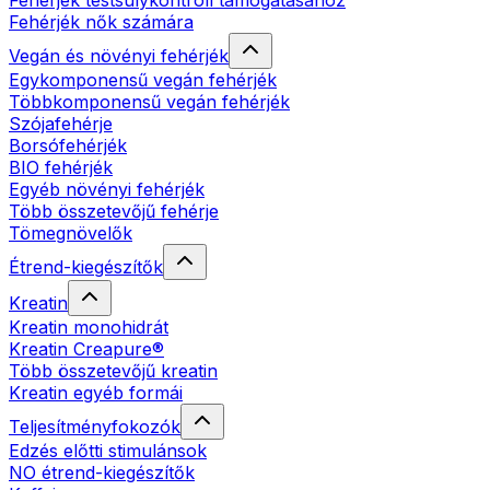
Fehérjék testsúlykontroll támogatásához
Fehérjék nők számára
Vegán és növényi fehérjék
Egykomponensű vegán fehérjék
Többkomponensű vegán fehérjék
Szójafehérje
Borsófehérjék
BIO fehérjék
Egyéb növényi fehérjék
Több összetevőjű fehérje
Tömegnövelők
Étrend-kiegészítők
Kreatin
Kreatin monohidrát
Kreatin Creapure®
Több összetevőjű kreatin
Kreatin egyéb formái
Teljesítményfokozók
Edzés előtti stimulánsok
NO étrend-kiegészítők