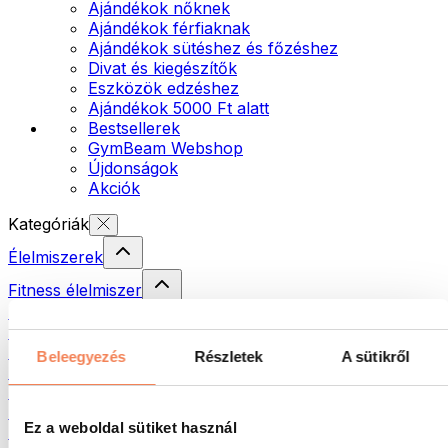
Ajándékok nőknek
Ajándékok férfiaknak
Ajándékok sütéshez és főzéshez
Divat és kiegészítők
Eszközök edzéshez
Ajándékok 5000 Ft alatt
Bestsellerek
GymBeam Webshop
Újdonságok
Akciók
Kategóriák
Élelmiszerek
Fitness élelmiszer
Diófélék
Krémek és paszták
Magvak
Beleegyezés
Részletek
A sütikről
Halak
Készételek
Tojás
Ez a weboldal sütiket használ
Kenyér és pékáru