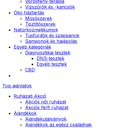
Vörösfény-terápia
Vízszűrők és -kancsók
Öko háztartás
Mosószerek
Tisztítószerek
Natúrkozmetikumok
Tusfürdők és szappanok
Samponok és hajápolás
Egyéb kategóriák
Diagnosztikai tesztek
DNS-tesztek
Egyéb tesztek
CBD
Top ajánlatok
Ruházati Akció
Akciós női ruházat
Akciós férfi ruházat
Ajándékok
Ajándékutalványok
Ajándékok az egész családnak