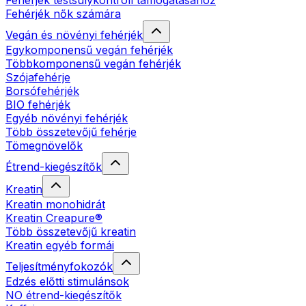
Fehérjék testsúlykontroll támogatásához
Fehérjék nők számára
Vegán és növényi fehérjék
Egykomponensű vegán fehérjék
Többkomponensű vegán fehérjék
Szójafehérje
Borsófehérjék
BIO fehérjék
Egyéb növényi fehérjék
Több összetevőjű fehérje
Tömegnövelők
Étrend-kiegészítők
Kreatin
Kreatin monohidrát
Kreatin Creapure®
Több összetevőjű kreatin
Kreatin egyéb formái
Teljesítményfokozók
Edzés előtti stimulánsok
NO étrend-kiegészítők