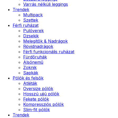
Varrás nélküli leggings
Trendek
Multipack
Szettek
Férfi ruházat
Pulóverek
Dzsekik
Melegítők & Nadrágok
Rövidnadrágok
Férfi funkcionális ruházat
Fürdőruhák
Alsónemű
Zoknik
Sapkák
Pólók és felsők
Atléták
Oversize pólók
Hosszú ujjú pólók
Fekete pólók
Kompressziós pólók
Slim-fit pólók
Trendek