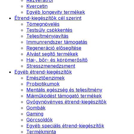
Kvercetin
Egyéb longevity termékek
Étrend-kiegészítők cél szerint
Tömegnövelés
Testsúly csökkentés
Teljesítményjavítás
Immunrendszer támogatás
Regeneráció elősegítése
Alvást segítő termékek
Haj-, bőr- és körömerősítő
Stresszmenedzsment
Egyéb étrend-kiegészítők
Emésztőenzimek
Probiotikumok
Mentális egészség és teljesítmény
Májműködést támogató termékek
Gyógynövényes étrend-kiegészítők
Gombák
Gaming
Görcsoldók
Egyéb speciális étrend-kiegészítők
Termékminta