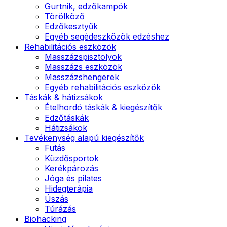
Gurtnik, edzőkampók
Törölköző
Edzőkesztyűk
Egyéb segédeszközök edzéshez
Rehabilitációs eszközök
Masszázspisztolyok
Masszázs eszközök
Masszázshengerek
Egyéb rehabilitációs eszközök
Táskák & hátizsákok
Ételhordó táskák & kiegészítők
Edzőtáskák
Hátizsákok
Tevékenység alapú kiegészítők
Futás
Küzdősportok
Kerékpározás
Jóga és pilates
Hidegterápia
Úszás
Túrázás
Biohacking