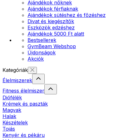
Ajándékok nőknek
Ajándékok férfiaknak
Ajándékok sütéshez és főzéshez
Divat és kiegészítők
Eszközök edzéshez
Ajándékok 5000 Ft alatt
Bestsellerek
GymBeam Webshop
Újdonságok
Akciók
Kategóriák
Élelmiszerek
Fitness élelmiszer
Diófélék
Krémek és paszták
Magvak
Halak
Készételek
Tojás
Kenyér és pékáru