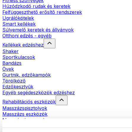
Fitness szőnyegek
Húzódzkodó rudak és keretek
Felfüggeszthető erősítő rendszerek
Ugrálókötelek
Smart kellékek
Súlyemelő keretek és állványok
Otthoni edzés - egyéb
Kellékek edzéshez
Shaker
Sportkulacsok
Bandázs
Övek
Gurtnik, edzőkampók
Törölköző
Edzőkesztyűk
Egyéb segédeszközök edzéshez
Rehabilitációs eszközök
Masszázspisztolyok
Masszázs eszközök
Masszázshengerek
Egyéb rehabilitációs eszközök