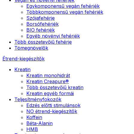
Egykomponensű vegán fehérjék
Többkomponensű vegán fehérjék
Szójafehérje
Borsófehérjék
BIO fehérjék
Egyéb növényi fehérjék
Több összetevőjű fehérje
Tömegnövelők
Étrend-kiegészítők
Kreatin
Kreatin monohidrát
Kreatin Creapure®
Több összetevőjű kreatin
Kreatin egyéb formái
Teljesítményfokozók
Edzés előtti stimulánsok
NO étrend-kiegészítők
Koffein
Béta-Alanin
HMB