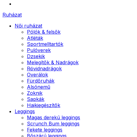
Ruházat
Női ruházat
Pólók & felsők
Atléták
Sportmelltartók
Pulóverek
Dzsekik
Melegítők & Nadrágok
Rövidnadrágok
Overálok
Fürdőruhák
Alsónemű
Zoknik
Sapkák
Hajkiegészítők
Leggings
Magas derekú leggings
Scrunch Bum leggings
Fekete leggings
Bőszárú leggings