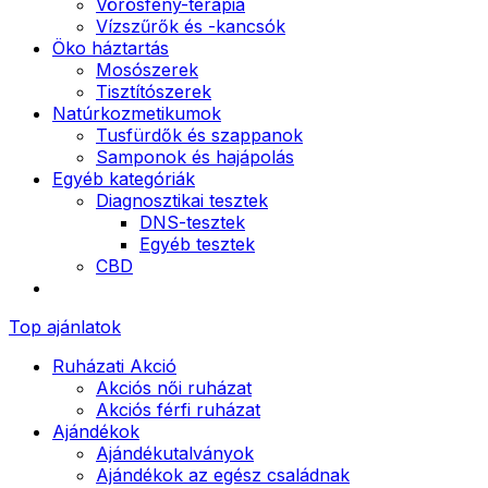
Vörösfény-terápia
Vízszűrők és -kancsók
Öko háztartás
Mosószerek
Tisztítószerek
Natúrkozmetikumok
Tusfürdők és szappanok
Samponok és hajápolás
Egyéb kategóriák
Diagnosztikai tesztek
DNS-tesztek
Egyéb tesztek
CBD
Top ajánlatok
Ruházati Akció
Akciós női ruházat
Akciós férfi ruházat
Ajándékok
Ajándékutalványok
Ajándékok az egész családnak