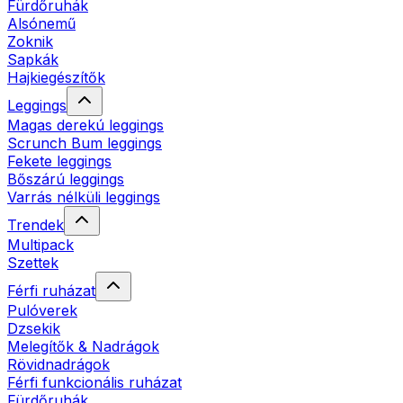
Fürdőruhák
Alsónemű
Zoknik
Sapkák
Hajkiegészítők
Leggings
Magas derekú leggings
Scrunch Bum leggings
Fekete leggings
Bőszárú leggings
Varrás nélküli leggings
Trendek
Multipack
Szettek
Férfi ruházat
Pulóverek
Dzsekik
Melegítők & Nadrágok
Rövidnadrágok
Férfi funkcionális ruházat
Fürdőruhák