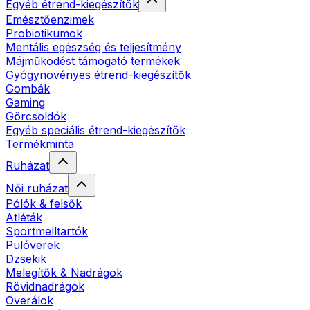
Egyéb étrend-kiegészítők
Emésztőenzimek
Probiotikumok
Mentális egészség és teljesítmény
Májműködést támogató termékek
Gyógynövényes étrend-kiegészítők
Gombák
Gaming
Görcsoldók
Egyéb speciális étrend-kiegészítők
Termékminta
Ruházat
Női ruházat
Pólók & felsők
Atléták
Sportmelltartók
Pulóverek
Dzsekik
Melegítők & Nadrágok
Rövidnadrágok
Overálok