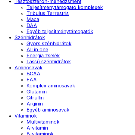
Tesztoszteron-menedzsment
Teljesítménytámogató komplexek
Tribulus Terrestris
Maca
DAA
Egyéb teljesítménytámogatók
Szénhidrátok
Gyors szénhidrátok
All in one
Energia zselék
Lassú szénhidrátok
Aminosavak
BCAA
EAA
Komplex aminosavak
Glutamin
Citrullin
Arginin
Egyéb aminosavak
Vitaminok
Multivitaminok
A-vitamin
B-vitaminok