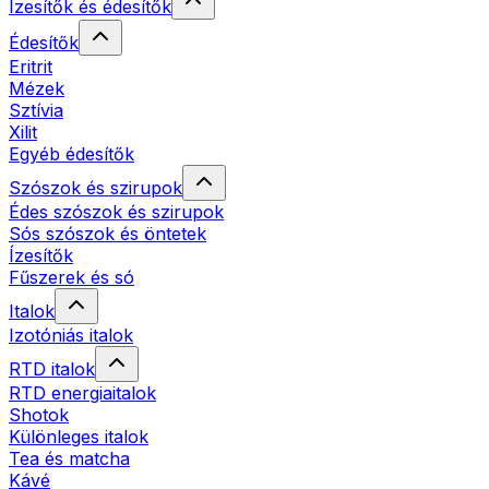
Ízesítők és édesítők
Édesítők
Eritrit
Mézek
Sztívia
Xilit
Egyéb édesítők
Szószok és szirupok
Édes szószok és szirupok
Sós szószok és öntetek
Ízesítők
Fűszerek és só
Italok
Izotóniás italok
RTD italok
RTD energiaitalok
Shotok
Különleges italok
Tea és matcha
Kávé