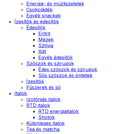
Energia- és müzliszeletek
Csokoládék
Egyéb snackek
Ízesítők és édesítők
Édesítők
Eritrit
Mézek
Sztívia
Xilit
Egyéb édesítők
Szószok és szirupok
Édes szószok és szirupok
Sós szószok és öntetek
Ízesítők
Fűszerek és só
Italok
Izotóniás italok
RTD italok
RTD energiaitalok
Shotok
Különleges italok
Tea és matcha