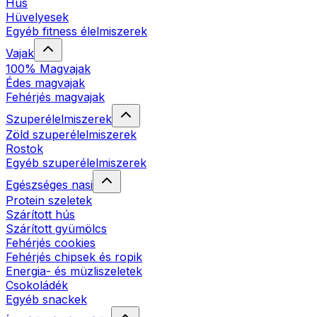
Hús
Hüvelyesek
Egyéb fitness élelmiszerek
Vajak
100% Magvajak
Édes magvajak
Fehérjés magvajak
Szuperélelmiszerek
Zöld szuperélelmiszerek
Rostok
Egyéb szuperélelmiszerek
Egészséges nasi
Protein szeletek
Szárított hús
Szárított gyümölcs
Fehérjés cookies
Fehérjés chipsek és ropik
Energia- és müzliszeletek
Csokoládék
Egyéb snackek