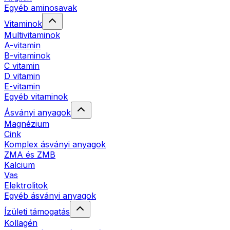
Egyéb aminosavak
Vitaminok
Multivitaminok
A-vitamin
B-vitaminok
C vitamin
D vitamin
E-vitamin
Egyéb vitaminok
Ásványi anyagok
Magnézium
Cink
Komplex ásványi anyagok
ZMA és ZMB
Kalcium
Vas
Elektrolitok
Egyéb ásványi anyagok
Ízületi támogatás
Kollagén