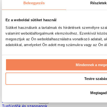
Táskák & hátizsákok
Beleegyezés
Részletek
Ételhordó táskák & kiegészítők
Edzőtáskák
Hátizsákok
Ez a weboldal sütiket használ
Tevékenység alapú kiegészítők
Sütiket használunk a tartalmak és hirdetések személyre sza
Futás
valamint weboldalforgalmunk elemzéséhez. Ezenkívül közöss
Küzdősportok
megosztjuk az Ön weboldalhasználatra vonatkozó adatait, a
Kerékpározás
Jóga és pilates
adatokkal, amelyeket Ön adott meg számukra vagy az Ön álta
Hidegterápia
Úszás
Túrázás
Mindennek a meg
Biohacking
Vörösfény-terápia
Vízszűrők és -kancsók
Testre szabá
Öko háztartás
Mosószerek
Megtagad
Tisztítószerek
Natúrkozmetikumok
Tusfürdők és szappanok