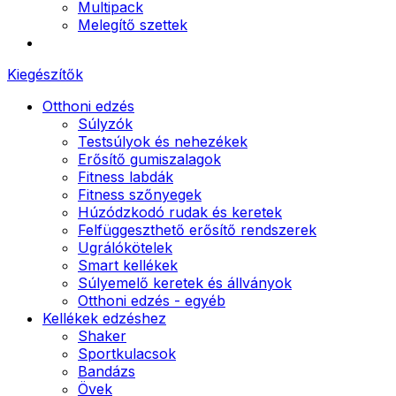
Multipack
Melegítő szettek
Kiegészítők
Otthoni edzés
Súlyzók
Testsúlyok és nehezékek
Erősítő gumiszalagok
Fitness labdák
Fitness szőnyegek
Húzódzkodó rudak és keretek
Felfüggeszthető erősítő rendszerek
Ugrálókötelek
Smart kellékek
Súlyemelő keretek és állványok
Otthoni edzés - egyéb
Kellékek edzéshez
Shaker
Sportkulacsok
Bandázs
Övek