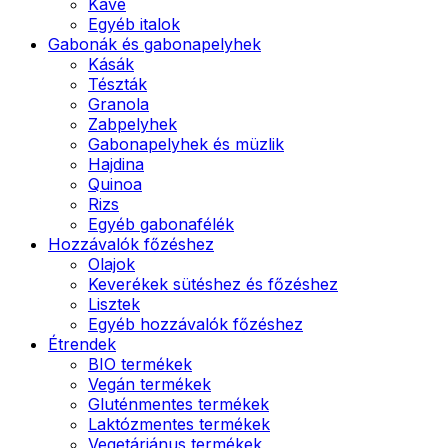
Kávé
Egyéb italok
Gabonák és gabonapelyhek
Kásák
Tészták
Granola
Zabpelyhek
Gabonapelyhek és müzlik
Hajdina
Quinoa
Rizs
Egyéb gabonafélék
Hozzávalók főzéshez
Olajok
Keverékek sütéshez és főzéshez
Lisztek
Egyéb hozzávalók főzéshez
Étrendek
BIO termékek
Vegán termékek
Gluténmentes termékek
Laktózmentes termékek
Vegetáriánus termékek