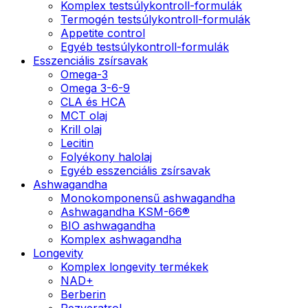
Komplex testsúlykontroll-formulák
Termogén testsúlykontroll-formulák
Appetite control
Egyéb testsúlykontroll-formulák
Esszenciális zsírsavak
Omega-3
Omega 3-6-9
CLA és HCA
MCT olaj
Krill olaj
Lecitin
Folyékony halolaj
Egyéb esszenciális zsírsavak
Ashwagandha
Monokomponensű ashwagandha
Ashwagandha KSM-66®
BIO ashwagandha
Komplex ashwagandha
Longevity
Komplex longevity termékek
NAD+
Berberin
Rezveratrol