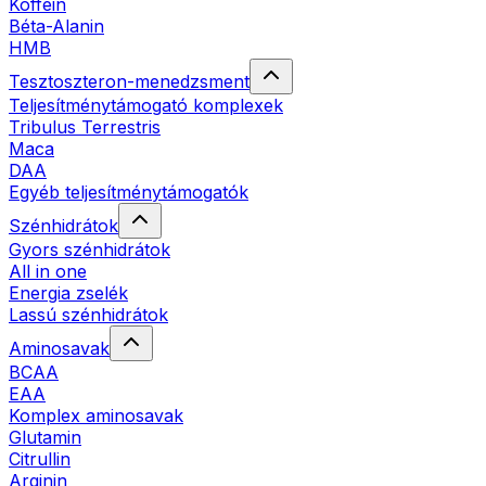
Koffein
Béta-Alanin
HMB
Tesztoszteron-menedzsment
Teljesítménytámogató komplexek
Tribulus Terrestris
Maca
DAA
Egyéb teljesítménytámogatók
Szénhidrátok
Gyors szénhidrátok
All in one
Energia zselék
Lassú szénhidrátok
Aminosavak
BCAA
EAA
Komplex aminosavak
Glutamin
Citrullin
Arginin