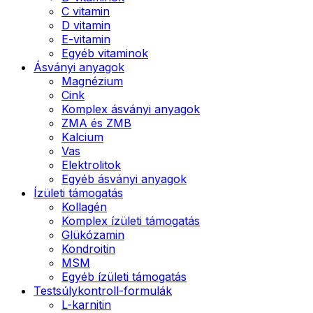
C vitamin
D vitamin
E-vitamin
Egyéb vitaminok
Ásványi anyagok
Magnézium
Cink
Komplex ásványi anyagok
ZMA és ZMB
Kalcium
Vas
Elektrolitok
Egyéb ásványi anyagok
Ízületi támogatás
Kollagén
Komplex ízületi támogatás
Glükózamin
Kondroitin
MSM
Egyéb ízületi támogatás
Testsúlykontroll-formulák
L-karnitin