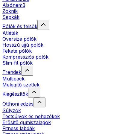
Alsónemű
Zoknik
Sapkák
Pólók és felsők
Atléták
Oversize pólók
Hosszú ujjú pólók
Fekete pólók
Kompressziós pólók
Slim-fit pólók
Trendek
Multipack
Melegítő szettek
Kiegészítők
Otthoni edzés
Súlyzók
Testsúlyok és nehezékek
Erősítő gumiszalagok
Fitness labdák