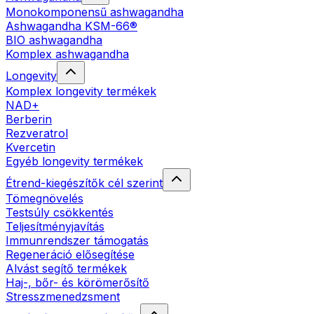
Monokomponensű ashwagandha
Ashwagandha KSM-66®
BIO ashwagandha
Komplex ashwagandha
Longevity
Komplex longevity termékek
NAD+
Berberin
Rezveratrol
Kvercetin
Egyéb longevity termékek
Étrend-kiegészítők cél szerint
Tömegnövelés
Testsúly csökkentés
Teljesítményjavítás
Immunrendszer támogatás
Regeneráció elősegítése
Alvást segítő termékek
Haj-, bőr- és körömerősítő
Stresszmenedzsment