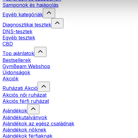
Samponok és hajápolás
Egyéb kategóriák
Diagnosztikai tesztek
DNS-tesztek
Egyéb tesztek
CBD
Top ajánlatok
Bestsellerek
GymBeam Webshop
Újdonságok
Akciók
Ruházati Akció
Akciós női ruházat
Akciós férfi ruházat
Ajándékok
Ajándékutalványok
Ajándékok az egész családnak
Ajándékok nőknek
Ajándékok férfiaknak