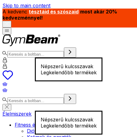
Skip to main content
A kedvenc
tésztáid és szószaid
most akár 20%
kedvezménnyel!
Népszerű kulcsszavak
Legkelendőbb termékek
Élelmiszerek
Népszerű kulcsszavak
Fitness élelmiszer
Legkelendőbb termékek
Diófélék
Krémek és paszták