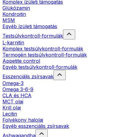
Komplex ízületi támogatás
Glükózamin
Kondroitin
MSM
Egyéb ízületi támogatás
Testsúlykontroll-formulák
L-karnitin
Komplex testsúlykontroll-formulák
Termogén testsúlykontroll-formulák
Appetite control
Egyéb testsúlykontroll-formulák
Esszenciális zsírsavak
Omega-3
Omega 3-6-9
CLA és HCA
MCT olaj
Krill olaj
Lecitin
Folyékony halolaj
Egyéb esszenciális zsírsavak
Ashwagandha