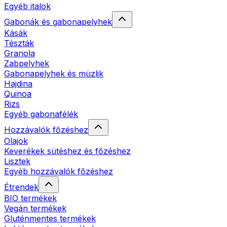
Egyéb italok
Gabonák és gabonapelyhek
Kásák
Tészták
Granola
Zabpelyhek
Gabonapelyhek és müzlik
Hajdina
Quinoa
Rizs
Egyéb gabonafélék
Hozzávalók főzéshez
Olajok
Keverékek sütéshez és főzéshez
Lisztek
Egyéb hozzávalók főzéshez
Étrendek
BIO termékek
Vegán termékek
Gluténmentes termékek