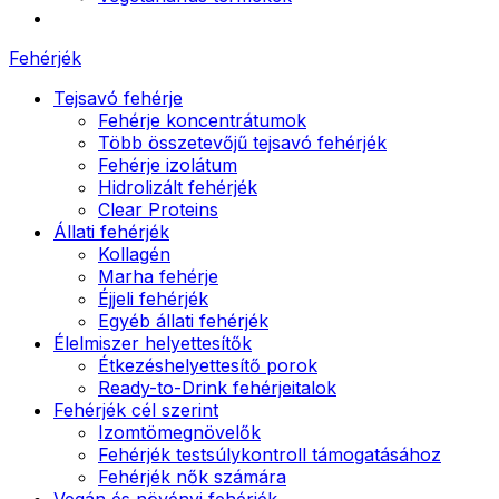
Fehérjék
Tejsavó fehérje
Fehérje koncentrátumok
Több összetevőjű tejsavó fehérjék
Fehérje izolátum
Hidrolizált fehérjék
Clear Proteins
Állati fehérjék
Kollagén
Marha fehérje
Éjjeli fehérjék
Egyéb állati fehérjék
Élelmiszer helyettesítők
Étkezéshelyettesítő porok
Ready-to-Drink fehérjeitalok
Fehérjék cél szerint
Izomtömegnövelők
Fehérjék testsúlykontroll támogatásához
Fehérjék nők számára
Vegán és növényi fehérjék