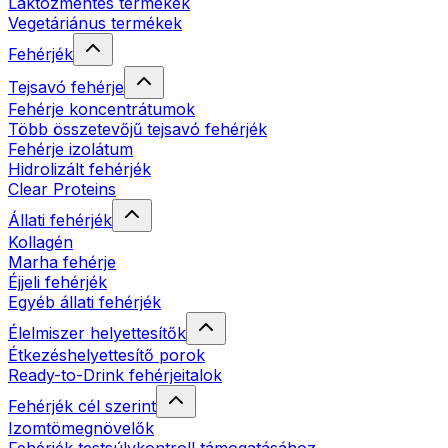
Laktózmentes termékek
Vegetáriánus termékek
Fehérjék
Tejsavó fehérje
Fehérje koncentrátumok
Több összetevőjű tejsavó fehérjék
Fehérje izolátum
Hidrolizált fehérjék
Clear Proteins
Állati fehérjék
Kollagén
Marha fehérje
Éjjeli fehérjék
Egyéb állati fehérjék
Élelmiszer helyettesítők
Étkezéshelyettesítő porok
Ready-to-Drink fehérjeitalok
Fehérjék cél szerint
Izomtömegnövelők