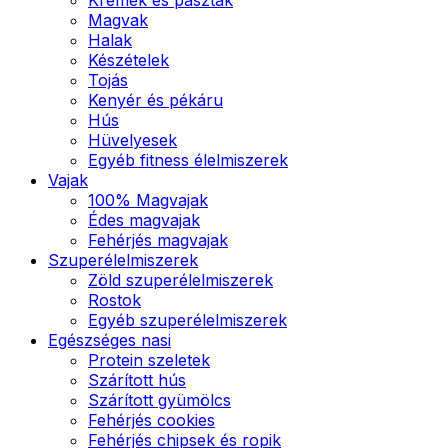
Magvak
Halak
Készételek
Tojás
Kenyér és pékáru
Hús
Hüvelyesek
Egyéb fitness élelmiszerek
Vajak
100% Magvajak
Édes magvajak
Fehérjés magvajak
Szuperélelmiszerek
Zöld szuperélelmiszerek
Rostok
Egyéb szuperélelmiszerek
Egészséges nasi
Protein szeletek
Szárított hús
Szárított gyümölcs
Fehérjés cookies
Fehérjés chipsek és ropik