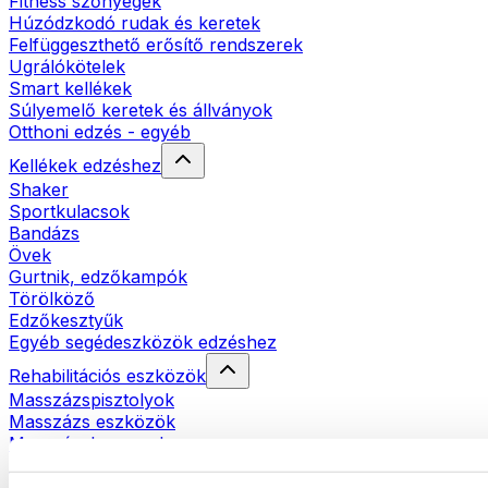
Fitness szőnyegek
Húzódzkodó rudak és keretek
Felfüggeszthető erősítő rendszerek
Ugrálókötelek
Smart kellékek
Súlyemelő keretek és állványok
Otthoni edzés - egyéb
Kellékek edzéshez
Shaker
Sportkulacsok
Bandázs
Övek
Gurtnik, edzőkampók
Törölköző
Edzőkesztyűk
Egyéb segédeszközök edzéshez
Rehabilitációs eszközök
Masszázspisztolyok
Masszázs eszközök
Masszázshengerek
Egyéb rehabilitációs eszközök