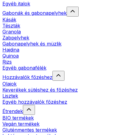
Egyéb italok
Gabonák és gabonapelyhek
Kásák
Tészták
Granola
Zabpelyhek
Gabonapelyhek és müzlik
Hajdina
Quinoa
Rizs
Egyéb gabonafélék
Hozzávalók főzéshez
Olajok
Keverékek sütéshez és főzéshez
Lisztek
Egyéb hozzávalók főzéshez
Étrendek
BIO termékek
Vegán termékek
Gluténmentes termékek