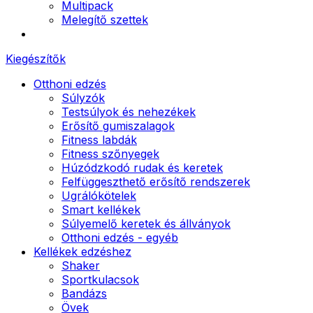
Multipack
Melegítő szettek
Kiegészítők
Otthoni edzés
Súlyzók
Testsúlyok és nehezékek
Erősítő gumiszalagok
Fitness labdák
Fitness szőnyegek
Húzódzkodó rudak és keretek
Felfüggeszthető erősítő rendszerek
Ugrálókötelek
Smart kellékek
Súlyemelő keretek és állványok
Otthoni edzés - egyéb
Kellékek edzéshez
Shaker
Sportkulacsok
Bandázs
Övek