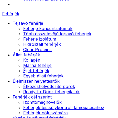
Fehérjék
Tejsavó fehérje
Fehérje koncentrátumok
Több összetevőjű tejsavó fehérjék
Fehérje izolátum
Hidrolizált fehérjék
Clear Proteins
Állati fehérjék
Kollagén
Marha fehérje
Éjjeli fehérjék
Egyéb állati fehérjék
Élelmiszer helyettesítők
Étkezéshelyettesítő porok
Ready-to-Drink fehérjeitalok
Fehérjék cél szerint
Izomtömegnövelők
Fehérjék testsúlykontroll támogatásához
Fehérjék nők számára
Vegán és növényi fehérjék