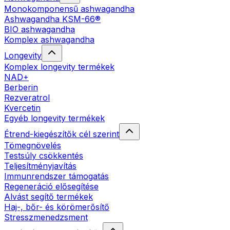
Monokomponensű ashwagandha
Ashwagandha KSM-66®
BIO ashwagandha
Komplex ashwagandha
Longevity
Komplex longevity termékek
NAD+
Berberin
Rezveratrol
Kvercetin
Egyéb longevity termékek
Étrend-kiegészítők cél szerint
Tömegnövelés
Testsúly csökkentés
Teljesítményjavítás
Immunrendszer támogatás
Regeneráció elősegítése
Alvást segítő termékek
Haj-, bőr- és körömerősítő
Stresszmenedzsment