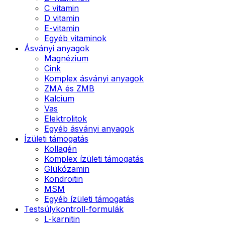
C vitamin
D vitamin
E-vitamin
Egyéb vitaminok
Ásványi anyagok
Magnézium
Cink
Komplex ásványi anyagok
ZMA és ZMB
Kalcium
Vas
Elektrolitok
Egyéb ásványi anyagok
Ízületi támogatás
Kollagén
Komplex ízületi támogatás
Glükózamin
Kondroitin
MSM
Egyéb ízületi támogatás
Testsúlykontroll-formulák
L-karnitin