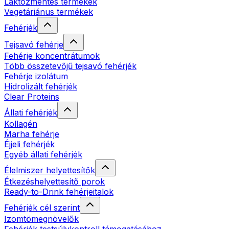
Laktózmentes termékek
Vegetáriánus termékek
Fehérjék
Tejsavó fehérje
Fehérje koncentrátumok
Több összetevőjű tejsavó fehérjék
Fehérje izolátum
Hidrolizált fehérjék
Clear Proteins
Állati fehérjék
Kollagén
Marha fehérje
Éjjeli fehérjék
Egyéb állati fehérjék
Élelmiszer helyettesítők
Étkezéshelyettesítő porok
Ready-to-Drink fehérjeitalok
Fehérjék cél szerint
Izomtömegnövelők