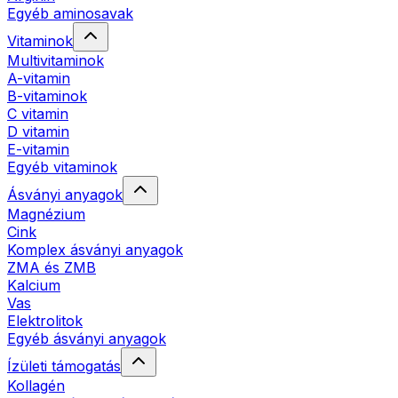
Egyéb aminosavak
Vitaminok
Multivitaminok
A-vitamin
B-vitaminok
C vitamin
D vitamin
E-vitamin
Egyéb vitaminok
Ásványi anyagok
Magnézium
Cink
Komplex ásványi anyagok
ZMA és ZMB
Kalcium
Vas
Elektrolitok
Egyéb ásványi anyagok
Ízületi támogatás
Kollagén