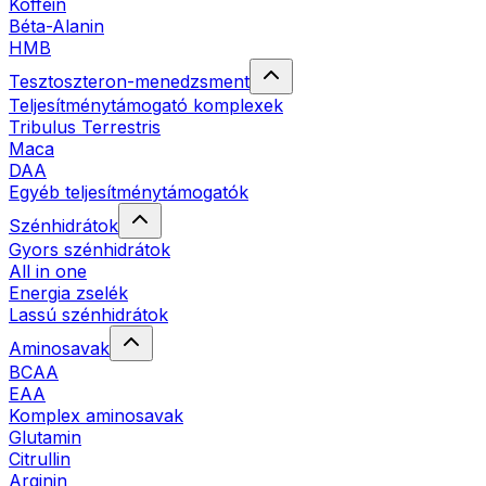
Koffein
Béta-Alanin
HMB
Tesztoszteron-menedzsment
Teljesítménytámogató komplexek
Tribulus Terrestris
Maca
DAA
Egyéb teljesítménytámogatók
Szénhidrátok
Gyors szénhidrátok
All in one
Energia zselék
Lassú szénhidrátok
Aminosavak
BCAA
EAA
Komplex aminosavak
Glutamin
Citrullin
Arginin