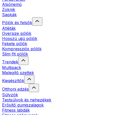
Alsónemű
Zoknik
Sapkák
Pólók és felsők
Atléták
Oversize pólók
Hosszú ujjú pólók
Fekete pólók
Kompressziós pólók
Slim-fit pólók
Trendek
Multipack
Melegítő szettek
Kiegészítők
Otthoni edzés
Súlyzók
Testsúlyok és nehezékek
Erősítő gumiszalagok
Fitness labdák