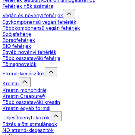
Fehérjék testsúlykontroll támogatásához
Fehérjék nők számára
Vegán és növényi fehérjék
Egykomponensű vegán fehérjék
Többkomponensű vegán fehérjék
Szójafehérje
Borsófehérjék
BIO fehérjék
Egyéb növényi fehérjék
Több összetevőjű fehérje
Tömegnövelők
Étrend-kiegészítők
Kreatin
Kreatin monohidrát
Kreatin Creapure®
Több összetevőjű kreatin
Kreatin egyéb formái
Teljesítményfokozók
Edzés előtti stimulánsok
NO étrend-kiegészítők