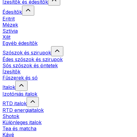
Ízesítők és édesítők
Édesítők
Eritrit
Mézek
Sztívia
Xilit
Egyéb édesítők
Szószok és szirupok
Édes szószok és szirupok
Sós szószok és öntetek
Ízesítők
Fűszerek és só
Italok
Izotóniás italok
RTD italok
RTD energiaitalok
Shotok
Különleges italok
Tea és matcha
Kávé