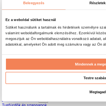
Táskák & hátizsákok
Beleegyezés
Részletek
Ételhordó táskák & kiegészítők
Edzőtáskák
Hátizsákok
Ez a weboldal sütiket használ
Tevékenység alapú kiegészítők
Sütiket használunk a tartalmak és hirdetések személyre sza
Futás
valamint weboldalforgalmunk elemzéséhez. Ezenkívül közöss
Küzdősportok
megosztjuk az Ön weboldalhasználatra vonatkozó adatait, a
Kerékpározás
Jóga és pilates
adatokkal, amelyeket Ön adott meg számukra vagy az Ön álta
Hidegterápia
Úszás
Túrázás
Mindennek a meg
Biohacking
Vörösfény-terápia
Vízszűrők és -kancsók
Testre szabá
Öko háztartás
Mosószerek
Megtagad
Tisztítószerek
Natúrkozmetikumok
Tusfürdők és szappanok