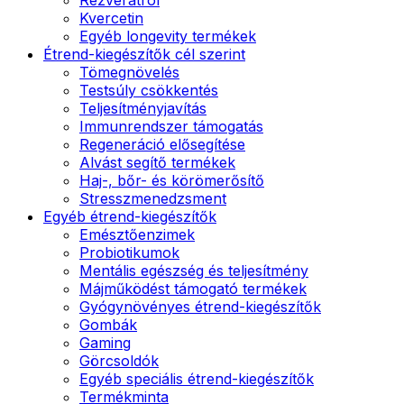
Kvercetin
Egyéb longevity termékek
Étrend-kiegészítők cél szerint
Tömegnövelés
Testsúly csökkentés
Teljesítményjavítás
Immunrendszer támogatás
Regeneráció elősegítése
Alvást segítő termékek
Haj-, bőr- és körömerősítő
Stresszmenedzsment
Egyéb étrend-kiegészítők
Emésztőenzimek
Probiotikumok
Mentális egészség és teljesítmény
Májműködést támogató termékek
Gyógynövényes étrend-kiegészítők
Gombák
Gaming
Görcsoldók
Egyéb speciális étrend-kiegészítők
Termékminta