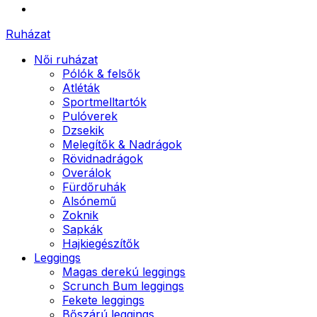
Ruházat
Női ruházat
Pólók & felsők
Atléták
Sportmelltartók
Pulóverek
Dzsekik
Melegítők & Nadrágok
Rövidnadrágok
Overálok
Fürdőruhák
Alsónemű
Zoknik
Sapkák
Hajkiegészítők
Leggings
Magas derekú leggings
Scrunch Bum leggings
Fekete leggings
Bőszárú leggings