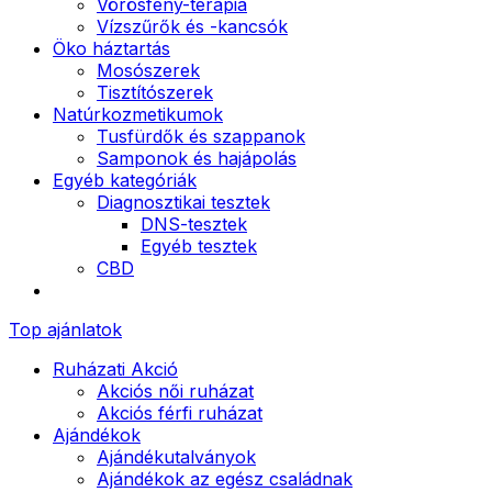
Vörösfény-terápia
Vízszűrők és -kancsók
Öko háztartás
Mosószerek
Tisztítószerek
Natúrkozmetikumok
Tusfürdők és szappanok
Samponok és hajápolás
Egyéb kategóriák
Diagnosztikai tesztek
DNS-tesztek
Egyéb tesztek
CBD
Top ajánlatok
Ruházati Akció
Akciós női ruházat
Akciós férfi ruházat
Ajándékok
Ajándékutalványok
Ajándékok az egész családnak