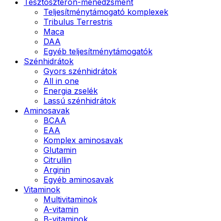
Tesztoszteron-menedzsment
Teljesítménytámogató komplexek
Tribulus Terrestris
Maca
DAA
Egyéb teljesítménytámogatók
Szénhidrátok
Gyors szénhidrátok
All in one
Energia zselék
Lassú szénhidrátok
Aminosavak
BCAA
EAA
Komplex aminosavak
Glutamin
Citrullin
Arginin
Egyéb aminosavak
Vitaminok
Multivitaminok
A-vitamin
B-vitaminok