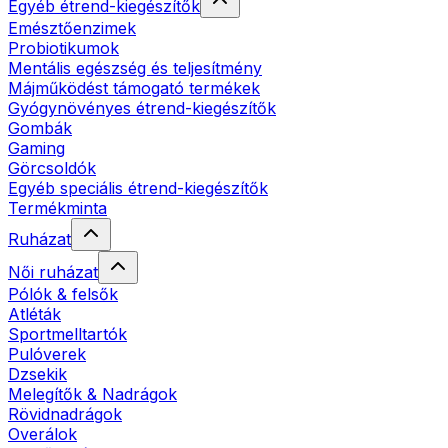
Egyéb étrend-kiegészítők
Emésztőenzimek
Probiotikumok
Mentális egészség és teljesítmény
Májműködést támogató termékek
Gyógynövényes étrend-kiegészítők
Gombák
Gaming
Görcsoldók
Egyéb speciális étrend-kiegészítők
Termékminta
Ruházat
Női ruházat
Pólók & felsők
Atléták
Sportmelltartók
Pulóverek
Dzsekik
Melegítők & Nadrágok
Rövidnadrágok
Overálok