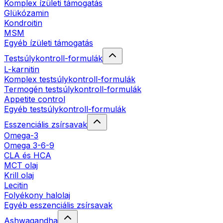
Komplex ízületi támogatás
Glükózamin
Kondroitin
MSM
Egyéb ízületi támogatás
Testsúlykontroll-formulák
L-karnitin
Komplex testsúlykontroll-formulák
Termogén testsúlykontroll-formulák
Appetite control
Egyéb testsúlykontroll-formulák
Esszenciális zsírsavak
Omega-3
Omega 3-6-9
CLA és HCA
MCT olaj
Krill olaj
Lecitin
Folyékony halolaj
Egyéb esszenciális zsírsavak
Ashwagandha