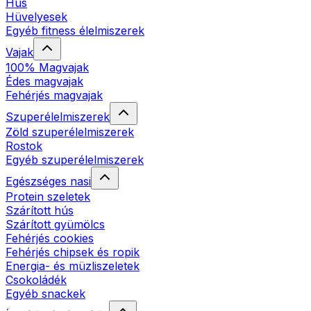
Hús
Hüvelyesek
Egyéb fitness élelmiszerek
Vajak
100% Magvajak
Édes magvajak
Fehérjés magvajak
Szuperélelmiszerek
Zöld szuperélelmiszerek
Rostok
Egyéb szuperélelmiszerek
Egészséges nasi
Protein szeletek
Szárított hús
Szárított gyümölcs
Fehérjés cookies
Fehérjés chipsek és ropik
Energia- és müzliszeletek
Csokoládék
Egyéb snackek