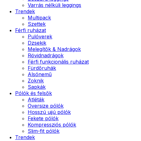
Varrás nélküli leggings
Trendek
Multipack
Szettek
Férfi ruházat
Pulóverek
Dzsekik
Melegítők & Nadrágok
Rövidnadrágok
Férfi funkcionális ruházat
Fürdőruhák
Alsónemű
Zoknik
Sapkák
Pólók és felsők
Atléták
Oversize pólók
Hosszú ujjú pólók
Fekete pólók
Kompressziós pólók
Slim-fit pólók
Trendek