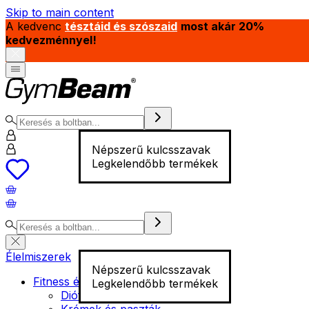
Skip to main content
A kedvenc
tésztáid és szószaid
most akár 20%
kedvezménnyel!
Népszerű kulcsszavak
Legkelendőbb termékek
Élelmiszerek
Népszerű kulcsszavak
Fitness élelmiszer
Legkelendőbb termékek
Diófélék
Krémek és paszták