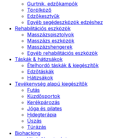
Gurtnik, edzőkampók
Törölköző
Edzőkesztyűk
Egyéb segédeszközök edzéshez
Rehabilitációs eszközök
Masszázspisztolyok
Masszázs eszközök
Masszázshengerek
Egyéb rehabilitációs eszközök
Táskák & hátizsákok
Ételhordó táskák & kiegészítők
Edzőtáskák
Hátizsákok
Tevékenység alapú kiegészítők
Futás
Küzdősportok
Kerékpározás
Jóga és pilates
Hidegterápia
Úszás
Túrázás
Biohacking