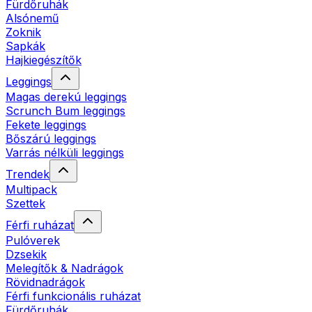
Fürdőruhák
Alsónemű
Zoknik
Sapkák
Hajkiegészítők
Leggings
Magas derekú leggings
Scrunch Bum leggings
Fekete leggings
Bőszárú leggings
Varrás nélküli leggings
Trendek
Multipack
Szettek
Férfi ruházat
Pulóverek
Dzsekik
Melegítők & Nadrágok
Rövidnadrágok
Férfi funkcionális ruházat
Fürdőruhák