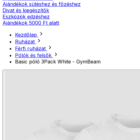
Ajándékok sütéshez és főzéshez
Divat és kiegészítők
Eszközök edzéshez
Ajándékok 5000 Ft alatt
Kezdőlap
Ruházat
Férfi ruházat
Pólók és felsők
Basic póló 3Pack White - GymBeam