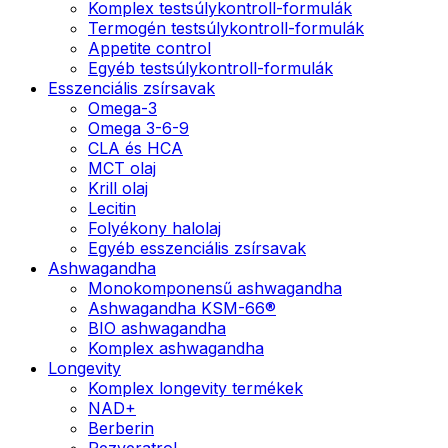
Komplex testsúlykontroll-formulák
Termogén testsúlykontroll-formulák
Appetite control
Egyéb testsúlykontroll-formulák
Esszenciális zsírsavak
Omega-3
Omega 3-6-9
CLA és HCA
MCT olaj
Krill olaj
Lecitin
Folyékony halolaj
Egyéb esszenciális zsírsavak
Ashwagandha
Monokomponensű ashwagandha
Ashwagandha KSM-66®
BIO ashwagandha
Komplex ashwagandha
Longevity
Komplex longevity termékek
NAD+
Berberin
Rezveratrol