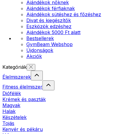
Ajándékok nőknek
Ajándékok férfiaknak
Ajándékok sütéshez és főzéshez
Divat és kiegészítők
Eszközök edzéshez
Ajándékok 5000 Ft alatt
Bestsellerek
GymBeam Webshop
Újdonságok
Akciók
Kategóriák
Élelmiszerek
Fitness élelmiszer
Diófélék
Krémek és paszták
Magvak
Halak
Készételek
Tojás
Kenyér és pékáru