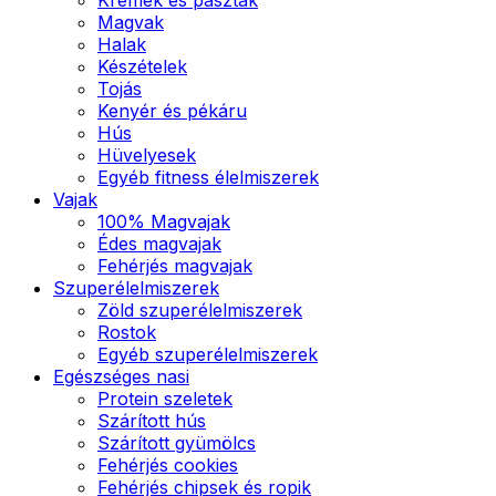
Magvak
Halak
Készételek
Tojás
Kenyér és pékáru
Hús
Hüvelyesek
Egyéb fitness élelmiszerek
Vajak
100% Magvajak
Édes magvajak
Fehérjés magvajak
Szuperélelmiszerek
Zöld szuperélelmiszerek
Rostok
Egyéb szuperélelmiszerek
Egészséges nasi
Protein szeletek
Szárított hús
Szárított gyümölcs
Fehérjés cookies
Fehérjés chipsek és ropik