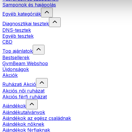
Samponok és hajápolás
Egyéb kategóriák
Diagnosztikai tesztek
DNS-tesztek
Egyéb tesztek
CBD
Top ajánlatok
Bestsellerek
GymBeam Webshop
Újdonságok
Akciók
Ruházati Akció
Akciós női ruházat
Akciós férfi ruházat
Ajándékok
Ajándékutalványok
Ajándékok az egész családnak
Ajándékok nőknek
Ajándékok férfiaknak