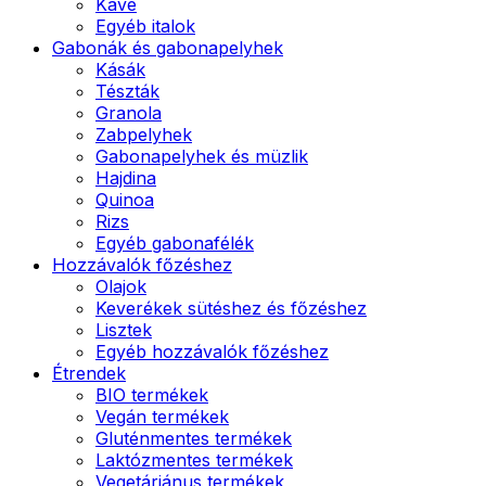
Kávé
Egyéb italok
Gabonák és gabonapelyhek
Kásák
Tészták
Granola
Zabpelyhek
Gabonapelyhek és müzlik
Hajdina
Quinoa
Rizs
Egyéb gabonafélék
Hozzávalók főzéshez
Olajok
Keverékek sütéshez és főzéshez
Lisztek
Egyéb hozzávalók főzéshez
Étrendek
BIO termékek
Vegán termékek
Gluténmentes termékek
Laktózmentes termékek
Vegetáriánus termékek