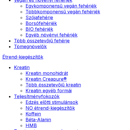
Egykomponensű vegán fehérjék
Többkomponensű vegán fehérjék
Szójafehérje
Borsófehérjék
BIO fehérjék
Egyéb növényi fehérjék
Több összetevőjű fehérje
Tömegnövelők
Étrend-kiegészítők
Kreatin
Kreatin monohidrát
Kreatin Creapure®
Több összetevőjű kreatin
Kreatin egyéb formái
Teljesítményfokozók
Edzés előtti stimulánsok
NO étrend-kiegészítők
Koffein
Béta-Alanin
HMB