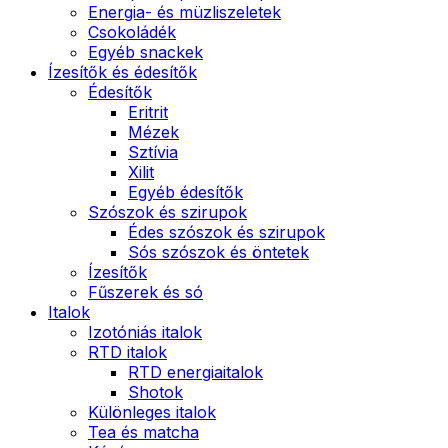
Energia- és müzliszeletek
Csokoládék
Egyéb snackek
Ízesítők és édesítők
Édesítők
Eritrit
Mézek
Sztívia
Xilit
Egyéb édesítők
Szószok és szirupok
Édes szószok és szirupok
Sós szószok és öntetek
Ízesítők
Fűszerek és só
Italok
Izotóniás italok
RTD italok
RTD energiaitalok
Shotok
Különleges italok
Tea és matcha