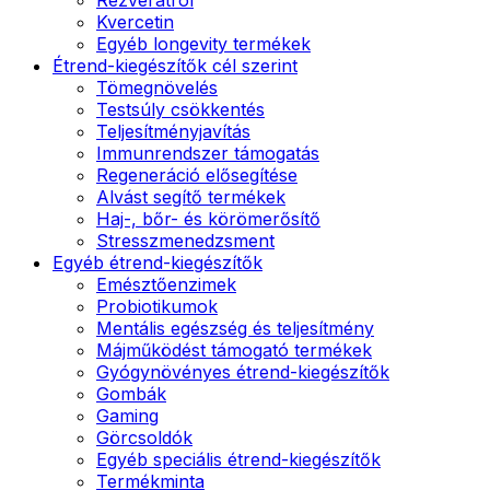
Kvercetin
Egyéb longevity termékek
Étrend-kiegészítők cél szerint
Tömegnövelés
Testsúly csökkentés
Teljesítményjavítás
Immunrendszer támogatás
Regeneráció elősegítése
Alvást segítő termékek
Haj-, bőr- és körömerősítő
Stresszmenedzsment
Egyéb étrend-kiegészítők
Emésztőenzimek
Probiotikumok
Mentális egészség és teljesítmény
Májműködést támogató termékek
Gyógynövényes étrend-kiegészítők
Gombák
Gaming
Görcsoldók
Egyéb speciális étrend-kiegészítők
Termékminta