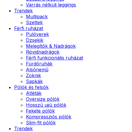
Varrás nélküli leggings
Trendek
Multipack
Szettek
Férfi ruházat
Pulóverek
Dzsekik
Melegítők & Nadrágok
Rövidnadrágok
Férfi funkcionális ruházat
Fürdőruhák
Alsónemű
Zoknik
Sapkák
Pólók és felsők
Atléták
Oversize pólók
Hosszú ujjú pólók
Fekete pólók
Kompressziós pólók
Slim-fit pólók
Trendek