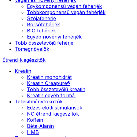
Egykomponensű vegán fehérjék
Többkomponensű vegán fehérjék
Szójafehérje
Borsófehérjék
BIO fehérjék
Egyéb növényi fehérjék
Több összetevőjű fehérje
Tömegnövelők
Étrend-kiegészítők
Kreatin
Kreatin monohidrát
Kreatin Creapure®
Több összetevőjű kreatin
Kreatin egyéb formái
Teljesítményfokozók
Edzés előtti stimulánsok
NO étrend-kiegészítők
Koffein
Béta-Alanin
HMB