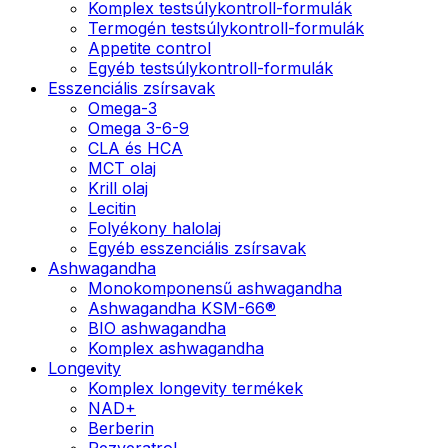
Komplex testsúlykontroll-formulák
Termogén testsúlykontroll-formulák
Appetite control
Egyéb testsúlykontroll-formulák
Esszenciális zsírsavak
Omega-3
Omega 3-6-9
CLA és HCA
MCT olaj
Krill olaj
Lecitin
Folyékony halolaj
Egyéb esszenciális zsírsavak
Ashwagandha
Monokomponensű ashwagandha
Ashwagandha KSM-66®
BIO ashwagandha
Komplex ashwagandha
Longevity
Komplex longevity termékek
NAD+
Berberin
Rezveratrol