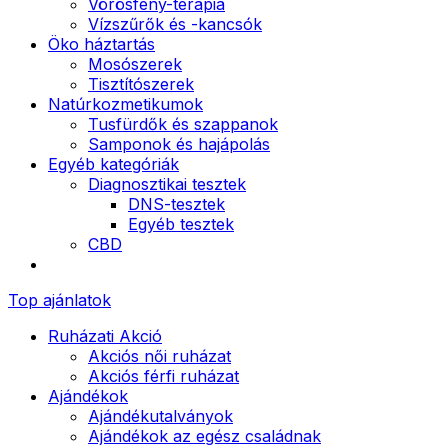
Vörösfény-terápia
Vízszűrők és -kancsók
Öko háztartás
Mosószerek
Tisztítószerek
Natúrkozmetikumok
Tusfürdők és szappanok
Samponok és hajápolás
Egyéb kategóriák
Diagnosztikai tesztek
DNS-tesztek
Egyéb tesztek
CBD
Top ajánlatok
Ruházati Akció
Akciós női ruházat
Akciós férfi ruházat
Ajándékok
Ajándékutalványok
Ajándékok az egész családnak