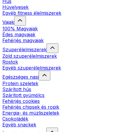
Hús
Hüvelyesek
Egyéb fitness élelmiszerek
Vajak
100% Magvajak
Édes magvajak
Fehérjés magvajak
Szuperélelmiszerek
Zöld szuperélelmiszerek
Rostok
Egyéb szuperélelmiszerek
Egészséges nasi
Protein szeletek
Szárított hús
Szárított gyümölcs
Fehérjés cookies
Fehérjés chipsek és ropik
Energia- és müzliszeletek
Csokoládék
Egyéb snackek