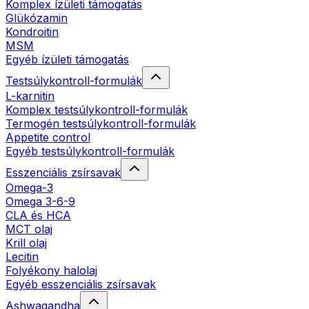
Komplex ízületi támogatás
Glükózamin
Kondroitin
MSM
Egyéb ízületi támogatás
Testsúlykontroll-formulák
L-karnitin
Komplex testsúlykontroll-formulák
Termogén testsúlykontroll-formulák
Appetite control
Egyéb testsúlykontroll-formulák
Esszenciális zsírsavak
Omega-3
Omega 3-6-9
CLA és HCA
MCT olaj
Krill olaj
Lecitin
Folyékony halolaj
Egyéb esszenciális zsírsavak
Ashwagandha