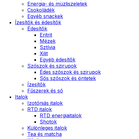
Energia- és müzliszeletek
Csokoládék
Egyéb snackek
Ízesítők és édesítők
Édesítők
Eritrit
Mézek
Sztívia
Xilit
Egyéb édesítők
Szószok és szirupok
Édes szószok és szirupok
Sós szószok és öntetek
Ízesítők
Fűszerek és só
Italok
Izotóniás italok
RTD italok
RTD energiaitalok
Shotok
Különleges italok
Tea és matcha