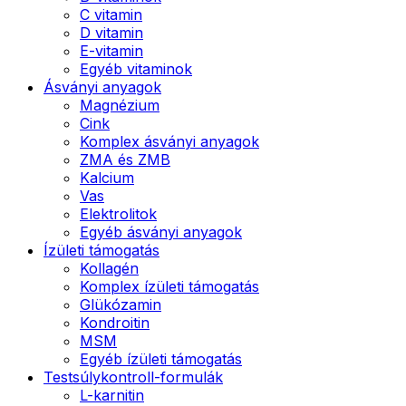
C vitamin
D vitamin
E-vitamin
Egyéb vitaminok
Ásványi anyagok
Magnézium
Cink
Komplex ásványi anyagok
ZMA és ZMB
Kalcium
Vas
Elektrolitok
Egyéb ásványi anyagok
Ízületi támogatás
Kollagén
Komplex ízületi támogatás
Glükózamin
Kondroitin
MSM
Egyéb ízületi támogatás
Testsúlykontroll-formulák
L-karnitin