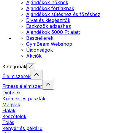
Ajándékok nőknek
Ajándékok férfiaknak
Ajándékok sütéshez és főzéshez
Divat és kiegészítők
Eszközök edzéshez
Ajándékok 5000 Ft alatt
Bestsellerek
GymBeam Webshop
Újdonságok
Akciók
Kategóriák
Élelmiszerek
Fitness élelmiszer
Diófélék
Krémek és paszták
Magvak
Halak
Készételek
Tojás
Kenyér és pékáru