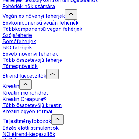
Fehérjék testsúlykontroll támogatásához
Fehérjék nők számára
Vegán és növényi fehérjék
Egykomponensű vegán fehérjék
Többkomponensű vegán fehérjék
Szójafehérje
Borsófehérjék
BIO fehérjék
Egyéb növényi fehérjék
Több összetevőjű fehérje
Tömegnövelők
Étrend-kiegészítők
Kreatin
Kreatin monohidrát
Kreatin Creapure®
Több összetevőjű kreatin
Kreatin egyéb formái
Teljesítményfokozók
Edzés előtti stimulánsok
NO étrend-kiegészítők