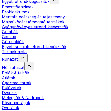
Egyéb étrend-kiegészítők
Emésztőenzimek
Probiotikumok
Mentális egészség és teljesítmény
Májműködést támogató termékek
Gyógynövényes étrend-kiegészítők
Gombák
Gaming
Görcsoldók
Egyéb speciális étrend-kiegészítők
Termékminta
Ruházat
Női ruházat
Pólók & felsők
Atléták
Sportmelltartók
Pulóverek
Dzsekik
Melegítők & Nadrágok
Rövidnadrágok
Overálok