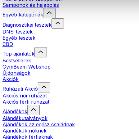
Samponok és hajápolás
Egyéb kategóriák
Diagnosztikai tesztek
DNS-tesztek
Egyéb tesztek
CBD
Top ajánlatok
Bestsellerek
GymBeam Webshop
Újdonságok
Akciók
Ruházati Akció
Akciós női ruházat
Akciós férfi ruházat
Ajándékok
Ajándékutalványok
Ajándékok az egész családnak
Ajándékok nőknek
Ajándékok férfiaknak