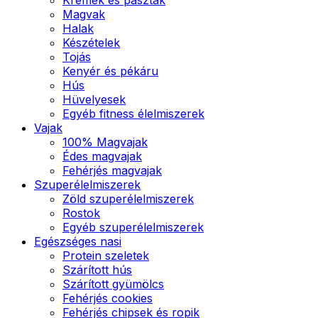
Magvak
Halak
Készételek
Tojás
Kenyér és pékáru
Hús
Hüvelyesek
Egyéb fitness élelmiszerek
Vajak
100% Magvajak
Édes magvajak
Fehérjés magvajak
Szuperélelmiszerek
Zöld szuperélelmiszerek
Rostok
Egyéb szuperélelmiszerek
Egészséges nasi
Protein szeletek
Szárított hús
Szárított gyümölcs
Fehérjés cookies
Fehérjés chipsek és ropik