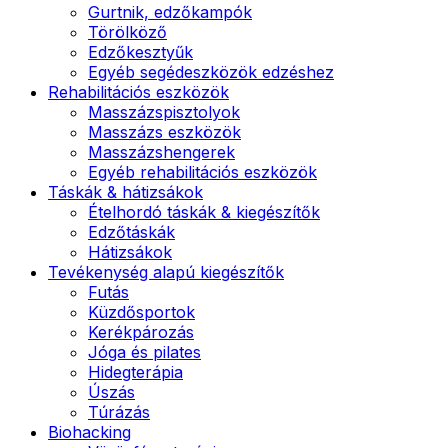
Gurtnik, edzőkampók
Törölköző
Edzőkesztyűk
Egyéb segédeszközök edzéshez
Rehabilitációs eszközök
Masszázspisztolyok
Masszázs eszközök
Masszázshengerek
Egyéb rehabilitációs eszközök
Táskák & hátizsákok
Ételhordó táskák & kiegészítők
Edzőtáskák
Hátizsákok
Tevékenység alapú kiegészítők
Futás
Küzdősportok
Kerékpározás
Jóga és pilates
Hidegterápia
Úszás
Túrázás
Biohacking