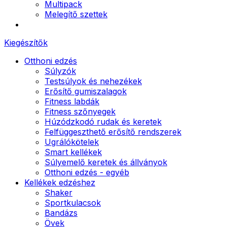
Multipack
Melegítő szettek
Kiegészítők
Otthoni edzés
Súlyzók
Testsúlyok és nehezékek
Erősítő gumiszalagok
Fitness labdák
Fitness szőnyegek
Húzódzkodó rudak és keretek
Felfüggeszthető erősítő rendszerek
Ugrálókötelek
Smart kellékek
Súlyemelő keretek és állványok
Otthoni edzés - egyéb
Kellékek edzéshez
Shaker
Sportkulacsok
Bandázs
Övek