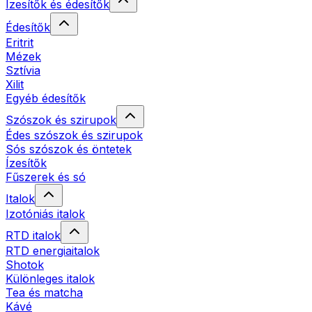
Ízesítők és édesítők
Édesítők
Eritrit
Mézek
Sztívia
Xilit
Egyéb édesítők
Szószok és szirupok
Édes szószok és szirupok
Sós szószok és öntetek
Ízesítők
Fűszerek és só
Italok
Izotóniás italok
RTD italok
RTD energiaitalok
Shotok
Különleges italok
Tea és matcha
Kávé