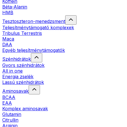
Koffein
Béta-Alanin
HMB
Tesztoszteron-menedzsment
Teljesítménytámogató komplexek
Tribulus Terrestris
Maca
DAA
Egyéb teljesítménytámogatók
Szénhidrátok
Gyors szénhidrátok
All in one
Energia zselék
Lassú szénhidrátok
Aminosavak
BCAA
EAA
Komplex aminosavak
Glutamin
Citrullin
Arginin