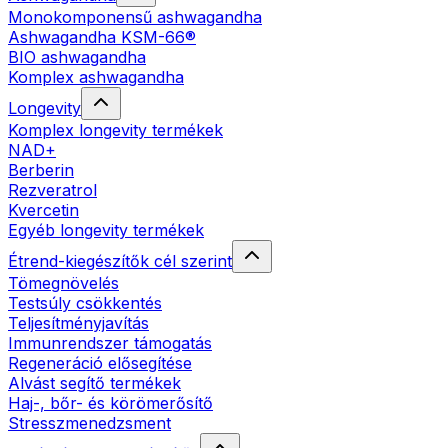
Monokomponensű ashwagandha
Ashwagandha KSM-66®
BIO ashwagandha
Komplex ashwagandha
Longevity
Komplex longevity termékek
NAD+
Berberin
Rezveratrol
Kvercetin
Egyéb longevity termékek
Étrend-kiegészítők cél szerint
Tömegnövelés
Testsúly csökkentés
Teljesítményjavítás
Immunrendszer támogatás
Regeneráció elősegítése
Alvást segítő termékek
Haj-, bőr- és körömerősítő
Stresszmenedzsment