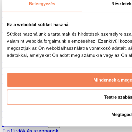
Táskák & hátizsákok
Beleegyezés
Részletek
Ételhordó táskák & kiegészítők
Edzőtáskák
Hátizsákok
Ez a weboldal sütiket használ
Tevékenység alapú kiegészítők
Sütiket használunk a tartalmak és hirdetések személyre sza
Futás
valamint weboldalforgalmunk elemzéséhez. Ezenkívül közöss
Küzdősportok
megosztjuk az Ön weboldalhasználatra vonatkozó adatait, a
Kerékpározás
Jóga és pilates
adatokkal, amelyeket Ön adott meg számukra vagy az Ön álta
Hidegterápia
Úszás
Túrázás
Mindennek a meg
Biohacking
Vörösfény-terápia
Vízszűrők és -kancsók
Testre szabá
Öko háztartás
Mosószerek
Megtagad
Tisztítószerek
Natúrkozmetikumok
Tusfürdők és szappanok