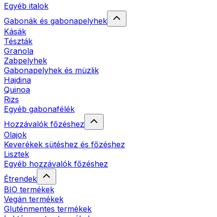
Egyéb italok
Gabonák és gabonapelyhek
Kásák
Tészták
Granola
Zabpelyhek
Gabonapelyhek és müzlik
Hajdina
Quinoa
Rizs
Egyéb gabonafélék
Hozzávalók főzéshez
Olajok
Keverékek sütéshez és főzéshez
Lisztek
Egyéb hozzávalók főzéshez
Étrendek
BIO termékek
Vegán termékek
Gluténmentes termékek