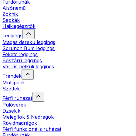
Fürdőruhák
Alsónemű
Zoknik
Sapkák
Hajkiegészítők
Leggings
Magas derekú leggings
Scrunch Bum leggings
Fekete leggings
Bőszárú leggings
Varrás nélküli leggings
Trendek
Multipack
Szettek
Férfi ruházat
Pulóverek
Dzsekik
Melegítők & Nadrágok
Rövidnadrágok
Férfi funkcionális ruházat
Fürdőruhák