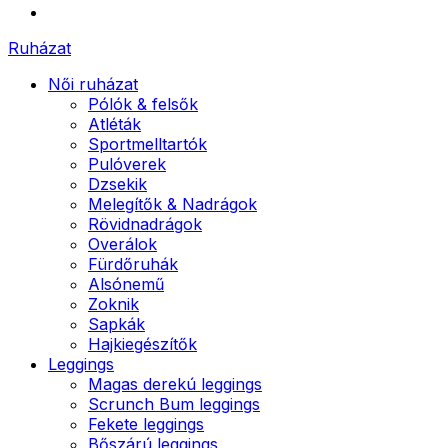
Ruházat
Női ruházat
Pólók & felsők
Atléták
Sportmelltartók
Pulóverek
Dzsekik
Melegítők & Nadrágok
Rövidnadrágok
Overálok
Fürdőruhák
Alsónemű
Zoknik
Sapkák
Hajkiegészítők
Leggings
Magas derekú leggings
Scrunch Bum leggings
Fekete leggings
Bőszárú leggings