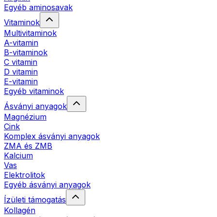
Egyéb aminosavak
Vitaminok
Multivitaminok
A-vitamin
B-vitaminok
C vitamin
D vitamin
E-vitamin
Egyéb vitaminok
Ásványi anyagok
Magnézium
Cink
Komplex ásványi anyagok
ZMA és ZMB
Kalcium
Vas
Elektrolitok
Egyéb ásványi anyagok
Ízületi támogatás
Kollagén