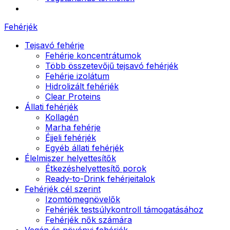
Fehérjék
Tejsavó fehérje
Fehérje koncentrátumok
Több összetevőjű tejsavó fehérjék
Fehérje izolátum
Hidrolizált fehérjék
Clear Proteins
Állati fehérjék
Kollagén
Marha fehérje
Éjjeli fehérjék
Egyéb állati fehérjék
Élelmiszer helyettesítők
Étkezéshelyettesítő porok
Ready-to-Drink fehérjeitalok
Fehérjék cél szerint
Izomtömegnövelők
Fehérjék testsúlykontroll támogatásához
Fehérjék nők számára
Vegán és növényi fehérjék