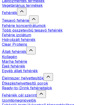
Laktózmentes termékek
Vegetáriánus termékek
Fehérjék
Tejsavó fehérje
Fehérje koncentrátumok
Több összetevőjű tejsavó fehérjék
Fehérje izolátum
Hidrolizált fehérjék
Clear Proteins
Állati fehérjék
Kollagén
Marha fehérje
Éjjeli fehérjék
Egyéb állati fehérjék
Élelmiszer helyettesítők
Étkezéshelyettesítő porok
Ready-to-Drink fehérjeitalok
Fehérjék cél szerint
Izomtömegnövelők