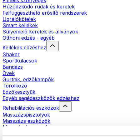
Fitness szőnyegek
Húzódzkodó rudak és keretek
Felfüggeszthető erősítő rendszerek
Ugrálókötelek
Smart kellékek
Súlyemelő keretek és állványok
Otthoni edzés - egyéb
Kellékek edzéshez
Shaker
Sportkulacsok
Bandázs
Övek
Gurtnik, edzőkampók
Törölköző
Edzőkesztyűk
Egyéb segédeszközök edzéshez
Rehabilitációs eszközök
Masszázspisztolyok
Masszázs eszközök
Masszázshengerek
Egyéb rehabilitációs eszközök