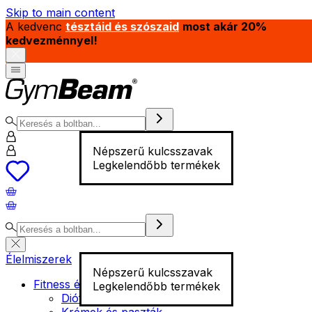
Skip to main content
A kedvenc
tésztáid és szószaid
most akár 20%
kedvezménnyel!
Népszerű kulcsszavak
Legkelendőbb termékek
Élelmiszerek
Népszerű kulcsszavak
Fitness élelmiszer
Legkelendőbb termékek
Diófélék
Krémek és paszták