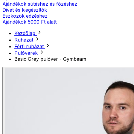
Ajándékok sütéshez és főzéshez
Divat és kiegészítők
Eszközök edzéshez
Ajándékok 5000 Ft alatt
Kezdőlap
Ruházat
Férfi ruházat
Pulóverek
Basic Grey pulóver - Gymbeam