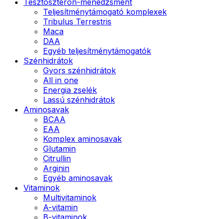
Tesztoszteron-menedzsment
Teljesítménytámogató komplexek
Tribulus Terrestris
Maca
DAA
Egyéb teljesítménytámogatók
Szénhidrátok
Gyors szénhidrátok
All in one
Energia zselék
Lassú szénhidrátok
Aminosavak
BCAA
EAA
Komplex aminosavak
Glutamin
Citrullin
Arginin
Egyéb aminosavak
Vitaminok
Multivitaminok
A-vitamin
B-vitaminok