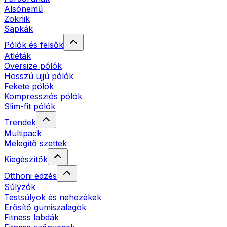
Alsónemű
Zoknik
Sapkák
Pólók és felsők
Atléták
Oversize pólók
Hosszú ujjú pólók
Fekete pólók
Kompressziós pólók
Slim-fit pólók
Trendek
Multipack
Melegítő szettek
Kiegészítők
Otthoni edzés
Súlyzók
Testsúlyok és nehezékek
Erősítő gumiszalagok
Fitness labdák