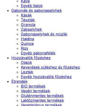
Kávé
Egyéb italok
Gabonák és gabonapelyhek
Kásák
Tészták
Granola
Zabpelyhek
Gabonapelyhek és müzlik
Hajdina
Quinoa
Rizs
Egyéb gabonafélék
Hozzávalók főzéshez
Olajok
Keverékek sütéshez és főzéshez
Lisztek
Egyéb hozzávalók főzéshez
Étrendek
BIO termékek
Vegán termékek
Gluténmentes termékek
Laktózmentes termékek
Vegetáriánus termékek