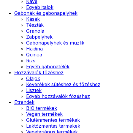
Kávé
Egyéb italok
Gabonák és gabonapelyhek
Kásák
Tészták
Granola
Zabpelyhek
Gabonapelyhek és müzlik
Hajdina
Quinoa
Rizs
Egyéb gabonafélék
Hozzávalók főzéshez
Olajok
Keverékek sütéshez és főzéshez
Lisztek
Egyéb hozzávalók főzéshez
Étrendek
BIO termékek
Vegán termékek
Gluténmentes termékek
Laktózmentes termékek
Vegetáriánus termékek