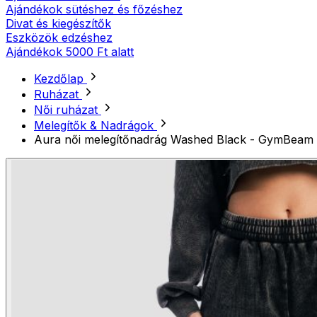
Ajándékok sütéshez és főzéshez
Divat és kiegészítők
Eszközök edzéshez
Ajándékok 5000 Ft alatt
Kezdőlap
Ruházat
Női ruházat
Melegítők & Nadrágok
Aura női melegítőnadrág Washed Black - GymBeam