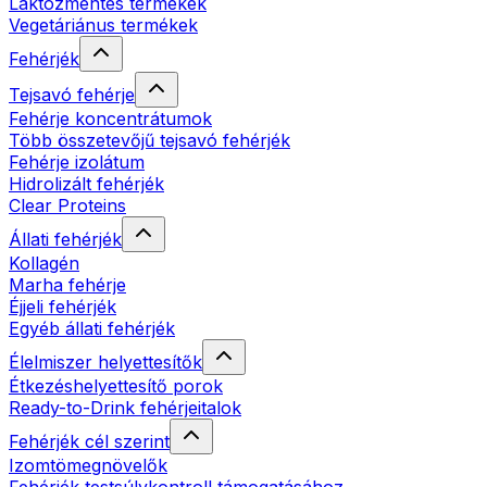
Laktózmentes termékek
Vegetáriánus termékek
Fehérjék
Tejsavó fehérje
Fehérje koncentrátumok
Több összetevőjű tejsavó fehérjék
Fehérje izolátum
Hidrolizált fehérjék
Clear Proteins
Állati fehérjék
Kollagén
Marha fehérje
Éjjeli fehérjék
Egyéb állati fehérjék
Élelmiszer helyettesítők
Étkezéshelyettesítő porok
Ready-to-Drink fehérjeitalok
Fehérjék cél szerint
Izomtömegnövelők