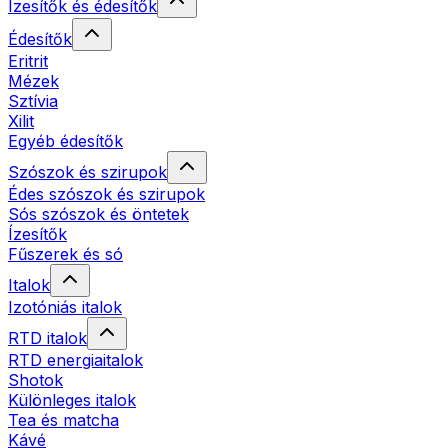
Ízesítők és édesítők
Édesítők
Eritrit
Mézek
Sztívia
Xilit
Egyéb édesítők
Szószok és szirupok
Édes szószok és szirupok
Sós szószok és öntetek
Ízesítők
Fűszerek és só
Italok
Izotóniás italok
RTD italok
RTD energiaitalok
Shotok
Különleges italok
Tea és matcha
Kávé