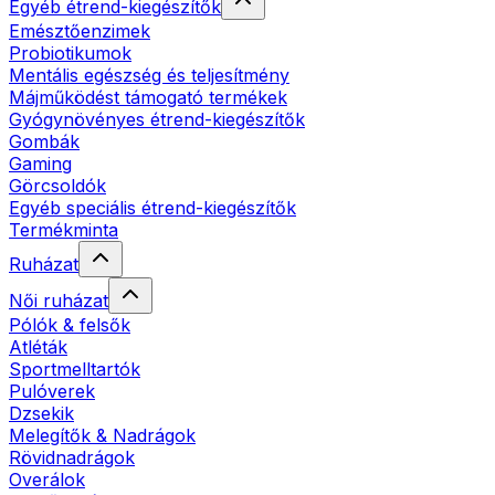
Egyéb étrend-kiegészítők
Emésztőenzimek
Probiotikumok
Mentális egészség és teljesítmény
Májműködést támogató termékek
Gyógynövényes étrend-kiegészítők
Gombák
Gaming
Görcsoldók
Egyéb speciális étrend-kiegészítők
Termékminta
Ruházat
Női ruházat
Pólók & felsők
Atléták
Sportmelltartók
Pulóverek
Dzsekik
Melegítők & Nadrágok
Rövidnadrágok
Overálok