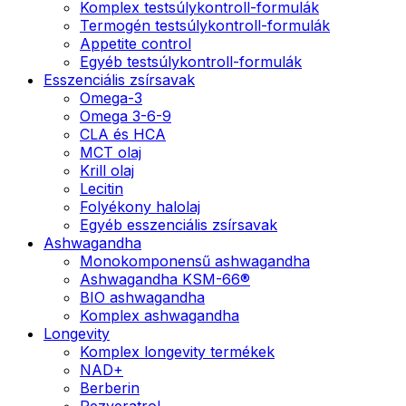
Komplex testsúlykontroll-formulák
Termogén testsúlykontroll-formulák
Appetite control
Egyéb testsúlykontroll-formulák
Esszenciális zsírsavak
Omega-3
Omega 3-6-9
CLA és HCA
MCT olaj
Krill olaj
Lecitin
Folyékony halolaj
Egyéb esszenciális zsírsavak
Ashwagandha
Monokomponensű ashwagandha
Ashwagandha KSM-66®
BIO ashwagandha
Komplex ashwagandha
Longevity
Komplex longevity termékek
NAD+
Berberin
Rezveratrol