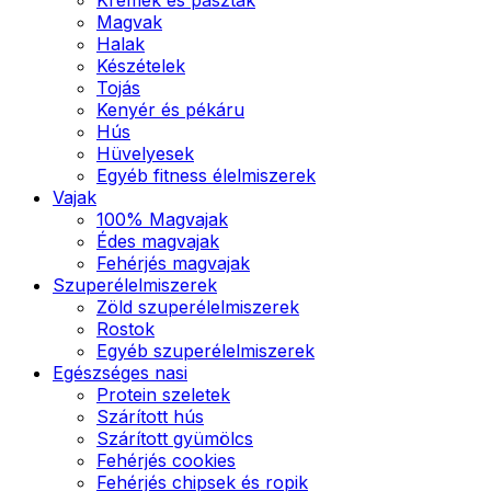
Magvak
Halak
Készételek
Tojás
Kenyér és pékáru
Hús
Hüvelyesek
Egyéb fitness élelmiszerek
Vajak
100% Magvajak
Édes magvajak
Fehérjés magvajak
Szuperélelmiszerek
Zöld szuperélelmiszerek
Rostok
Egyéb szuperélelmiszerek
Egészséges nasi
Protein szeletek
Szárított hús
Szárított gyümölcs
Fehérjés cookies
Fehérjés chipsek és ropik