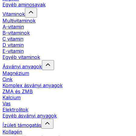
Egyéb aminosavak
Vitaminok
Multivitaminok
A-vitamin
B-vitaminok
C vitamin
D vitamin
E-vitamin
Egyéb vitaminok
Ásványi anyagok
Magnézium
Cink
Komplex ásványi anyagok
ZMA és ZMB
Kalcium
Vas
Elektrolitok
Egyéb ásványi anyagok
Ízületi támogatás
Kollagén