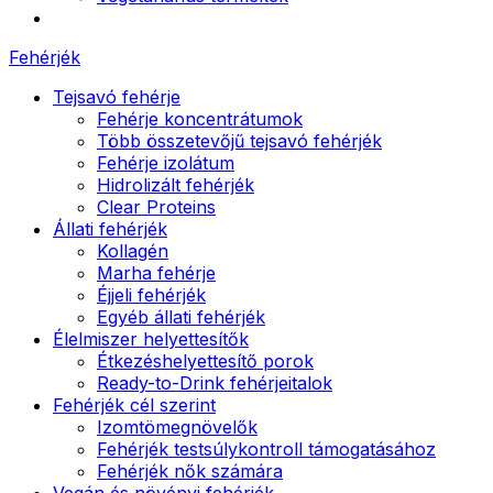
Fehérjék
Tejsavó fehérje
Fehérje koncentrátumok
Több összetevőjű tejsavó fehérjék
Fehérje izolátum
Hidrolizált fehérjék
Clear Proteins
Állati fehérjék
Kollagén
Marha fehérje
Éjjeli fehérjék
Egyéb állati fehérjék
Élelmiszer helyettesítők
Étkezéshelyettesítő porok
Ready-to-Drink fehérjeitalok
Fehérjék cél szerint
Izomtömegnövelők
Fehérjék testsúlykontroll támogatásához
Fehérjék nők számára
Vegán és növényi fehérjék