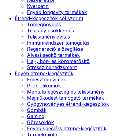
Kvercetin
Egyéb longevity termékek
Étrend-kiegészítők cél szerint
Tömegnövelés
Testsúly csökkentés
Teljesítményjavítás
Immunrendszer támogatás
Regeneráció elősegítése
Alvást segítő termékek
Haj-, bőr- és körömerősítő
Stresszmenedzsment
Egyéb étrend-kiegészítők
Emésztőenzimek
Probiotikumok
Mentális egészség és teljesítmény
Májműködést támogató termékek
Gyógynövényes étrend-kiegészítők
Gombák
Gaming
Görcsoldók
Egyéb speciális étrend-kiegészítők
Termékminta