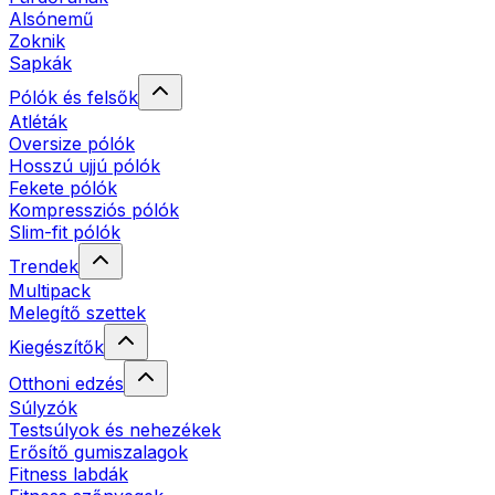
Alsónemű
Zoknik
Sapkák
Pólók és felsők
Atléták
Oversize pólók
Hosszú ujjú pólók
Fekete pólók
Kompressziós pólók
Slim-fit pólók
Trendek
Multipack
Melegítő szettek
Kiegészítők
Otthoni edzés
Súlyzók
Testsúlyok és nehezékek
Erősítő gumiszalagok
Fitness labdák