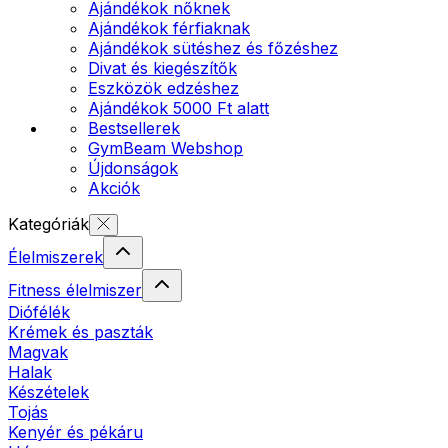
Ajándékok nőknek
Ajándékok férfiaknak
Ajándékok sütéshez és főzéshez
Divat és kiegészítők
Eszközök edzéshez
Ajándékok 5000 Ft alatt
Bestsellerek
GymBeam Webshop
Újdonságok
Akciók
Kategóriák
Élelmiszerek
Fitness élelmiszer
Diófélék
Krémek és paszták
Magvak
Halak
Készételek
Tojás
Kenyér és pékáru