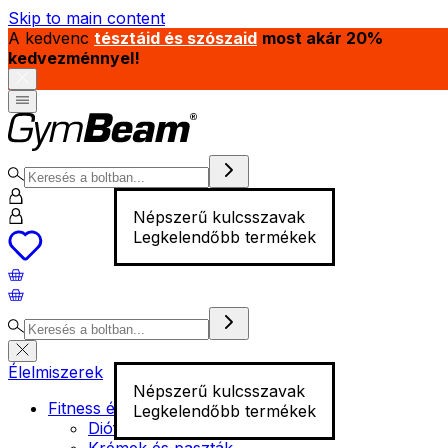
Skip to main content
A kedvenc
tésztáid és szószaid
most akár 20%
kedvezménnyel!
Népszerű kulcsszavak
Legkelendőbb termékek
Élelmiszerek
Népszerű kulcsszavak
Fitness élelmiszer
Legkelendőbb termékek
Diófélék
Krémek és paszták