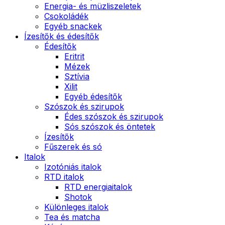
Energia- és müzliszeletek
Csokoládék
Egyéb snackek
Ízesítők és édesítők
Édesítők
Eritrit
Mézek
Sztívia
Xilit
Egyéb édesítők
Szószok és szirupok
Édes szószok és szirupok
Sós szószok és öntetek
Ízesítők
Fűszerek és só
Italok
Izotóniás italok
RTD italok
RTD energiaitalok
Shotok
Különleges italok
Tea és matcha