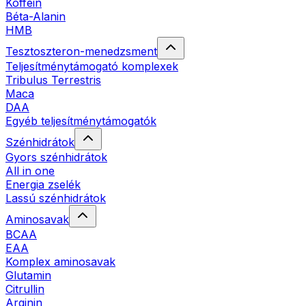
Koffein
Béta-Alanin
HMB
Tesztoszteron-menedzsment
Teljesítménytámogató komplexek
Tribulus Terrestris
Maca
DAA
Egyéb teljesítménytámogatók
Szénhidrátok
Gyors szénhidrátok
All in one
Energia zselék
Lassú szénhidrátok
Aminosavak
BCAA
EAA
Komplex aminosavak
Glutamin
Citrullin
Arginin