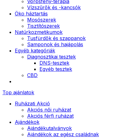
Vörösfény-terápia
Vízszűrők és -kancsók
Öko háztartás
Mosószerek
Tisztítószerek
Natúrkozmetikumok
Tusfürdők és szappanok
Samponok és hajápolás
Egyéb kategóriák
Diagnosztikai tesztek
DNS-tesztek
Egyéb tesztek
CBD
Top ajánlatok
Ruházati Akció
Akciós női ruházat
Akciós férfi ruházat
Ajándékok
Ajándékutalványok
Ajándékok az egész családnak