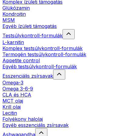
Komplex ízületi támogatás
Glükózamin
Kondroitin
MSM
Egyéb ízületi támogatás
Testsúlykontroll-formulák
L-karnitin
Komplex testsúlykontroll-formulák
Termogén testsúlykontroll-formulák
Appetite control
Egyéb testsúlykontroll-formulák
Esszenciális zsírsavak
Omega-3
Omega 3-6-9
CLA és HCA
MCT olaj
Krill olaj
Lecitin
Folyékony halolaj
Egyéb esszenciális zsírsavak
Ashwagandha