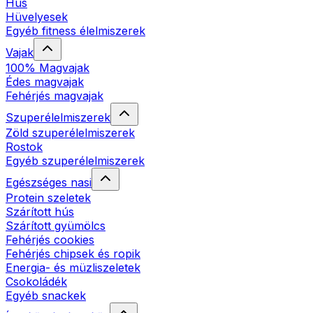
Hús
Hüvelyesek
Egyéb fitness élelmiszerek
Vajak
100% Magvajak
Édes magvajak
Fehérjés magvajak
Szuperélelmiszerek
Zöld szuperélelmiszerek
Rostok
Egyéb szuperélelmiszerek
Egészséges nasi
Protein szeletek
Szárított hús
Szárított gyümölcs
Fehérjés cookies
Fehérjés chipsek és ropik
Energia- és müzliszeletek
Csokoládék
Egyéb snackek