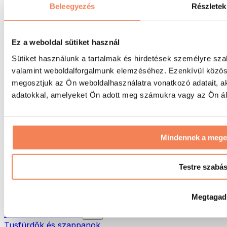
Táskák & hátizsákok
Beleegyezés
Részletek
Ételhordó táskák & kiegészítők
Edzőtáskák
Hátizsákok
Ez a weboldal sütiket használ
Tevékenység alapú kiegészítők
Sütiket használunk a tartalmak és hirdetések személyre sza
Futás
valamint weboldalforgalmunk elemzéséhez. Ezenkívül közöss
Küzdősportok
megosztjuk az Ön weboldalhasználatra vonatkozó adatait, a
Kerékpározás
Jóga és pilates
adatokkal, amelyeket Ön adott meg számukra vagy az Ön álta
Hidegterápia
Úszás
Túrázás
Mindennek a meg
Biohacking
Vörösfény-terápia
Vízszűrők és -kancsók
Testre szabá
Öko háztartás
Mosószerek
Megtagad
Tisztítószerek
Natúrkozmetikumok
Tusfürdők és szappanok