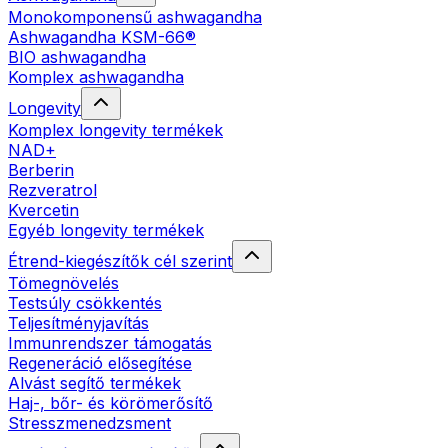
Monokomponensű ashwagandha
Ashwagandha KSM-66®
BIO ashwagandha
Komplex ashwagandha
Longevity
Komplex longevity termékek
NAD+
Berberin
Rezveratrol
Kvercetin
Egyéb longevity termékek
Étrend-kiegészítők cél szerint
Tömegnövelés
Testsúly csökkentés
Teljesítményjavítás
Immunrendszer támogatás
Regeneráció elősegítése
Alvást segítő termékek
Haj-, bőr- és körömerősítő
Stresszmenedzsment