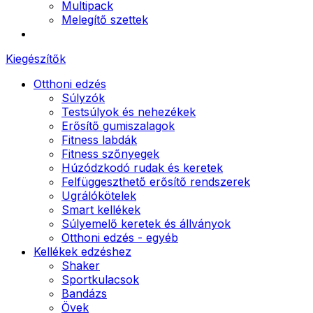
Multipack
Melegítő szettek
Kiegészítők
Otthoni edzés
Súlyzók
Testsúlyok és nehezékek
Erősítő gumiszalagok
Fitness labdák
Fitness szőnyegek
Húzódzkodó rudak és keretek
Felfüggeszthető erősítő rendszerek
Ugrálókötelek
Smart kellékek
Súlyemelő keretek és állványok
Otthoni edzés - egyéb
Kellékek edzéshez
Shaker
Sportkulacsok
Bandázs
Övek