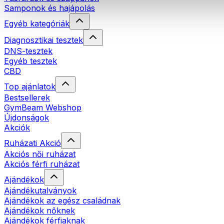
Samponok és hajápolás
Egyéb kategóriák
Diagnosztikai tesztek
DNS-tesztek
Egyéb tesztek
CBD
Top ajánlatok
Bestsellerek
GymBeam Webshop
Újdonságok
Akciók
Ruházati Akció
Akciós női ruházat
Akciós férfi ruházat
Ajándékok
Ajándékutalványok
Ajándékok az egész családnak
Ajándékok nőknek
Ajándékok férfiaknak