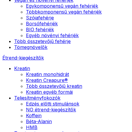
Egykomponensű vegán fehérjék
Többkomponensű vegán fehérjék
Szójafehérje
Borsófehérjék
BIO fehérjék
Egyéb növényi fehérjék
Több összetevőjű fehérje
Tömegnövelők
Étrend-kiegészítők
Kreatin
Kreatin monohidrát
Kreatin Creapure®
Több összetevőjű kreatin
Kreatin egyéb formái
Teljesítményfokozók
Edzés előtti stimulánsok
NO étrend-kiegészítők
Koffein
Béta-Alanin
HMB