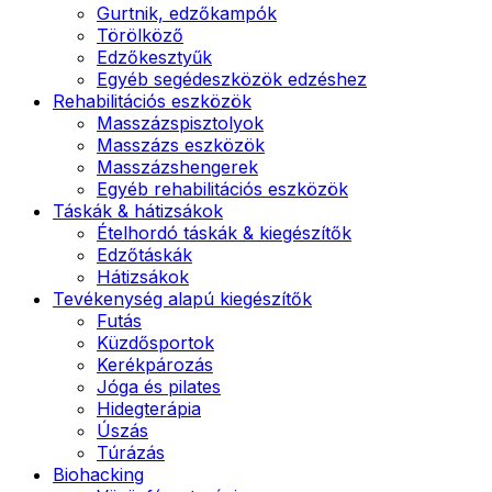
Gurtnik, edzőkampók
Törölköző
Edzőkesztyűk
Egyéb segédeszközök edzéshez
Rehabilitációs eszközök
Masszázspisztolyok
Masszázs eszközök
Masszázshengerek
Egyéb rehabilitációs eszközök
Táskák & hátizsákok
Ételhordó táskák & kiegészítők
Edzőtáskák
Hátizsákok
Tevékenység alapú kiegészítők
Futás
Küzdősportok
Kerékpározás
Jóga és pilates
Hidegterápia
Úszás
Túrázás
Biohacking