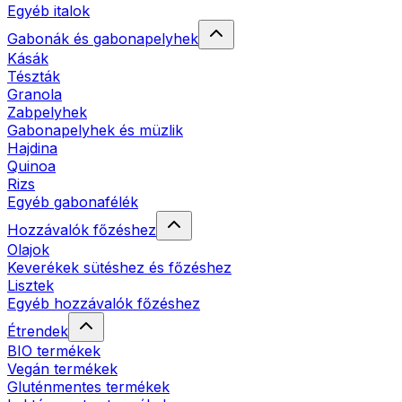
Egyéb italok
Gabonák és gabonapelyhek
Kásák
Tészták
Granola
Zabpelyhek
Gabonapelyhek és müzlik
Hajdina
Quinoa
Rizs
Egyéb gabonafélék
Hozzávalók főzéshez
Olajok
Keverékek sütéshez és főzéshez
Lisztek
Egyéb hozzávalók főzéshez
Étrendek
BIO termékek
Vegán termékek
Gluténmentes termékek