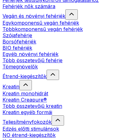
Fehérjék testsúlykontroll támogatásához
Fehérjék nők számára
Vegán és növényi fehérjék
Egykomponensű vegán fehérjék
Többkomponensű vegán fehérjék
Szójafehérje
Borsófehérjék
BIO fehérjék
Egyéb növényi fehérjék
Több összetevőjű fehérje
Tömegnövelők
Étrend-kiegészítők
Kreatin
Kreatin monohidrát
Kreatin Creapure®
Több összetevőjű kreatin
Kreatin egyéb formái
Teljesítményfokozók
Edzés előtti stimulánsok
NO étrend-kiegészítők