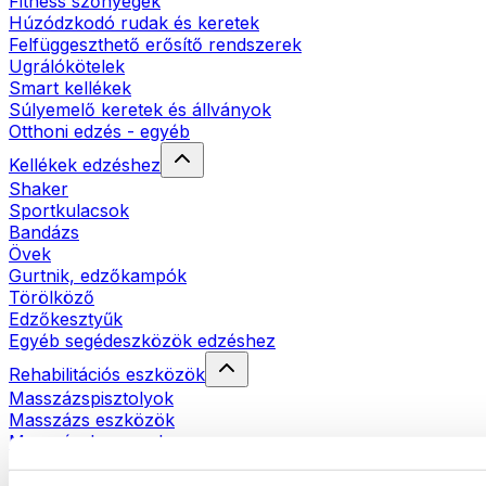
Fitness szőnyegek
Húzódzkodó rudak és keretek
Felfüggeszthető erősítő rendszerek
Ugrálókötelek
Smart kellékek
Súlyemelő keretek és állványok
Otthoni edzés - egyéb
Kellékek edzéshez
Shaker
Sportkulacsok
Bandázs
Övek
Gurtnik, edzőkampók
Törölköző
Edzőkesztyűk
Egyéb segédeszközök edzéshez
Rehabilitációs eszközök
Masszázspisztolyok
Masszázs eszközök
Masszázshengerek
Egyéb rehabilitációs eszközök