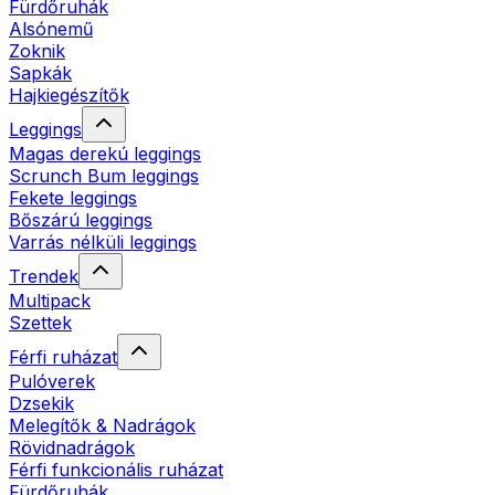
Fürdőruhák
Alsónemű
Zoknik
Sapkák
Hajkiegészítők
Leggings
Magas derekú leggings
Scrunch Bum leggings
Fekete leggings
Bőszárú leggings
Varrás nélküli leggings
Trendek
Multipack
Szettek
Férfi ruházat
Pulóverek
Dzsekik
Melegítők & Nadrágok
Rövidnadrágok
Férfi funkcionális ruházat
Fürdőruhák