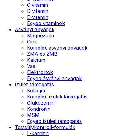
C vitamin
D vitamin
E-vitamin
Egyéb vitaminok
Ásványi anyagok
Magnézium
Cink
Komplex ásványi anyagok
ZMA és ZMB
Kalcium
Vas
Elektrolitok
Egyéb ásványi anyagok
Ízületi támogatás
Kollagén
Komplex ízületi támogatás
Glükózamin
Kondroitin
MSM
Egyéb ízületi támogatás
Testsúlykontroll-formulák
L-karnitin