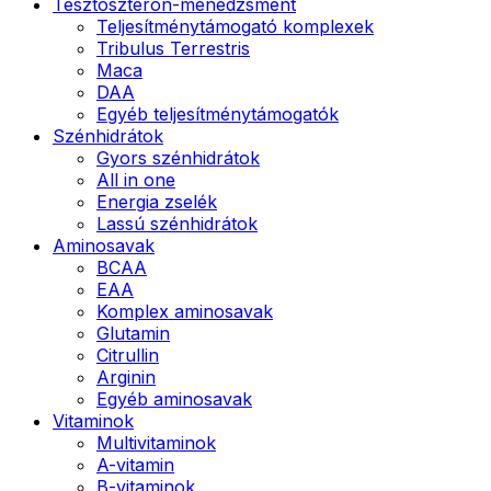
Tesztoszteron-menedzsment
Teljesítménytámogató komplexek
Tribulus Terrestris
Maca
DAA
Egyéb teljesítménytámogatók
Szénhidrátok
Gyors szénhidrátok
All in one
Energia zselék
Lassú szénhidrátok
Aminosavak
BCAA
EAA
Komplex aminosavak
Glutamin
Citrullin
Arginin
Egyéb aminosavak
Vitaminok
Multivitaminok
A-vitamin
B-vitaminok