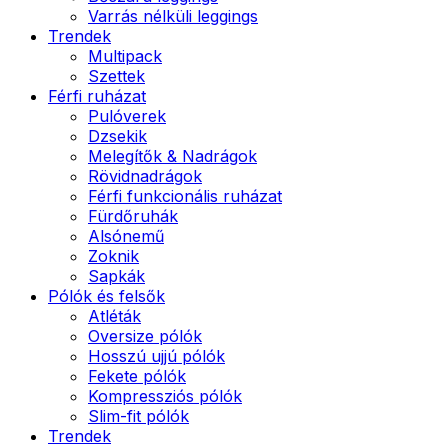
Varrás nélküli leggings
Trendek
Multipack
Szettek
Férfi ruházat
Pulóverek
Dzsekik
Melegítők & Nadrágok
Rövidnadrágok
Férfi funkcionális ruházat
Fürdőruhák
Alsónemű
Zoknik
Sapkák
Pólók és felsők
Atléták
Oversize pólók
Hosszú ujjú pólók
Fekete pólók
Kompressziós pólók
Slim-fit pólók
Trendek