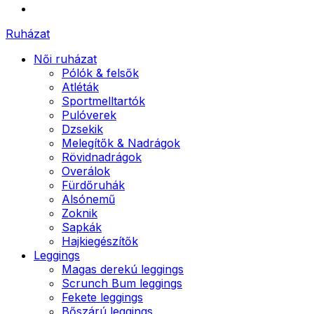
Ruházat
Női ruházat
Pólók & felsők
Atléták
Sportmelltartók
Pulóverek
Dzsekik
Melegítők & Nadrágok
Rövidnadrágok
Overálok
Fürdőruhák
Alsónemű
Zoknik
Sapkák
Hajkiegészítők
Leggings
Magas derekú leggings
Scrunch Bum leggings
Fekete leggings
Bőszárú leggings