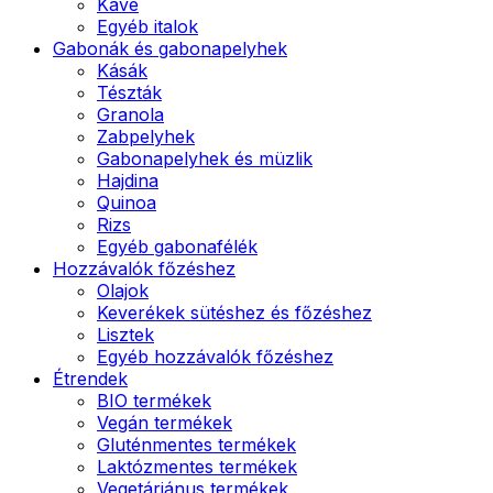
Kávé
Egyéb italok
Gabonák és gabonapelyhek
Kásák
Tészták
Granola
Zabpelyhek
Gabonapelyhek és müzlik
Hajdina
Quinoa
Rizs
Egyéb gabonafélék
Hozzávalók főzéshez
Olajok
Keverékek sütéshez és főzéshez
Lisztek
Egyéb hozzávalók főzéshez
Étrendek
BIO termékek
Vegán termékek
Gluténmentes termékek
Laktózmentes termékek
Vegetáriánus termékek