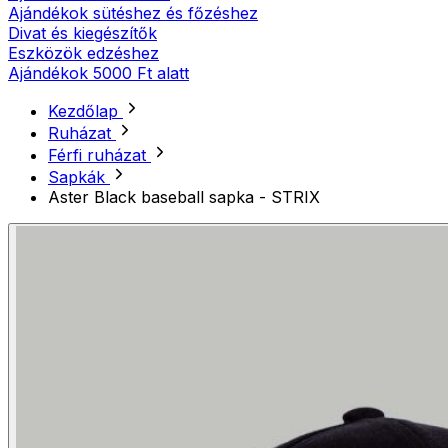
Ajándékok sütéshez és főzéshez
Divat és kiegészítők
Eszközök edzéshez
Ajándékok 5000 Ft alatt
Kezdőlap
Ruházat
Férfi ruházat
Sapkák
Aster Black baseball sapka - STRIX