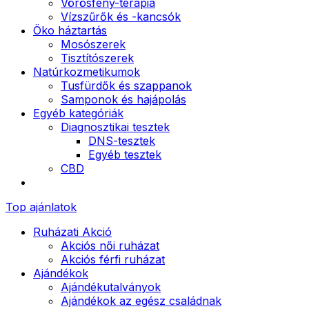
Vörösfény-terápia
Vízszűrők és -kancsók
Öko háztartás
Mosószerek
Tisztítószerek
Natúrkozmetikumok
Tusfürdők és szappanok
Samponok és hajápolás
Egyéb kategóriák
Diagnosztikai tesztek
DNS-tesztek
Egyéb tesztek
CBD
Top ajánlatok
Ruházati Akció
Akciós női ruházat
Akciós férfi ruházat
Ajándékok
Ajándékutalványok
Ajándékok az egész családnak