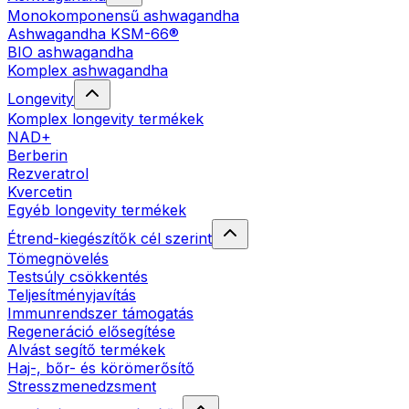
Monokomponensű ashwagandha
Ashwagandha KSM-66®
BIO ashwagandha
Komplex ashwagandha
Longevity
Komplex longevity termékek
NAD+
Berberin
Rezveratrol
Kvercetin
Egyéb longevity termékek
Étrend-kiegészítők cél szerint
Tömegnövelés
Testsúly csökkentés
Teljesítményjavítás
Immunrendszer támogatás
Regeneráció elősegítése
Alvást segítő termékek
Haj-, bőr- és körömerősítő
Stresszmenedzsment