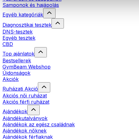
Samponok és hajápolás
Egyéb kategóriák
Diagnosztikai tesztek
DNS-tesztek
Egyéb tesztek
CBD
Top ajánlatok
Bestsellerek
GymBeam Webshop
Újdonságok
Akciók
Ruházati Akció
Akciós női ruházat
Akciós férfi ruházat
Ajándékok
Ajándékutalványok
Ajándékok az egész családnak
Ajándékok nőknek
Ajándékok férfiaknak