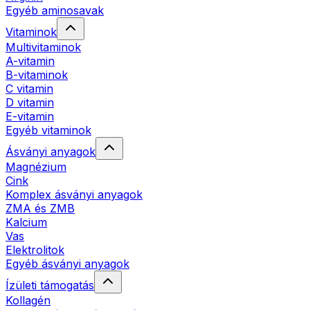
Egyéb aminosavak
Vitaminok
Multivitaminok
A-vitamin
B-vitaminok
C vitamin
D vitamin
E-vitamin
Egyéb vitaminok
Ásványi anyagok
Magnézium
Cink
Komplex ásványi anyagok
ZMA és ZMB
Kalcium
Vas
Elektrolitok
Egyéb ásványi anyagok
Ízületi támogatás
Kollagén