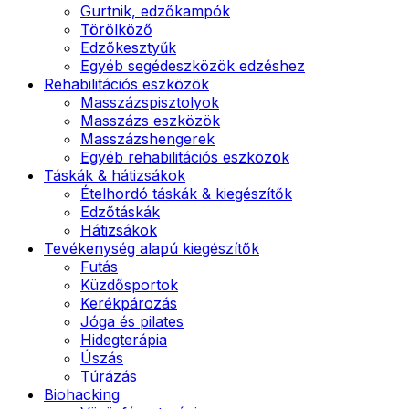
Gurtnik, edzőkampók
Törölköző
Edzőkesztyűk
Egyéb segédeszközök edzéshez
Rehabilitációs eszközök
Masszázspisztolyok
Masszázs eszközök
Masszázshengerek
Egyéb rehabilitációs eszközök
Táskák & hátizsákok
Ételhordó táskák & kiegészítők
Edzőtáskák
Hátizsákok
Tevékenység alapú kiegészítők
Futás
Küzdősportok
Kerékpározás
Jóga és pilates
Hidegterápia
Úszás
Túrázás
Biohacking