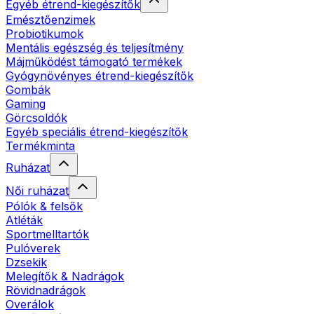
Egyéb étrend-kiegészítők
Emésztőenzimek
Probiotikumok
Mentális egészség és teljesítmény
Májműködést támogató termékek
Gyógynövényes étrend-kiegészítők
Gombák
Gaming
Görcsoldók
Egyéb speciális étrend-kiegészítők
Termékminta
Ruházat
Női ruházat
Pólók & felsők
Atléták
Sportmelltartók
Pulóverek
Dzsekik
Melegítők & Nadrágok
Rövidnadrágok
Overálok