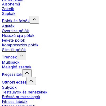
Alsónemű
Zoknik
Sapkák
Pólók és felsők
Atléták
Oversize pólók
Hosszú ujjú pólók
Fekete pólók
Kompressziós pólók
Slim-fit pólók
Trendek
Multipack
Melegítő szettek
Kiegészítők
Otthoni edzés
Súlyzók
Testsúlyok és nehezékek
Erősítő gumiszalagok
Fitness labdák