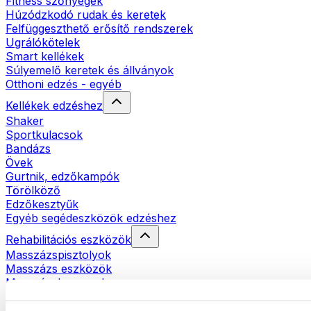
Fitness szőnyegek
Húzódzkodó rudak és keretek
Felfüggeszthető erősítő rendszerek
Ugrálókötelek
Smart kellékek
Súlyemelő keretek és állványok
Otthoni edzés - egyéb
Kellékek edzéshez
Shaker
Sportkulacsok
Bandázs
Övek
Gurtnik, edzőkampók
Törölköző
Edzőkesztyűk
Egyéb segédeszközök edzéshez
Rehabilitációs eszközök
Masszázspisztolyok
Masszázs eszközök
Masszázshengerek
Egyéb rehabilitációs eszközök