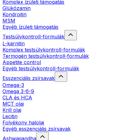
Komplex ízületi támogatás
Glükózamin
Kondroitin
MSM
Egyéb ízületi támogatás
Testsúlykontroll-formulák
L-karnitin
Komplex testsúlykontroll-formulák
Termogén testsúlykontroll-formulák
Appetite control
Egyéb testsúlykontroll-formulák
Esszenciális zsírsavak
Omega-3
Omega 3-6-9
CLA és HCA
MCT olaj
Krill olaj
Lecitin
Folyékony halolaj
Egyéb esszenciális zsírsavak
Ashwagandha