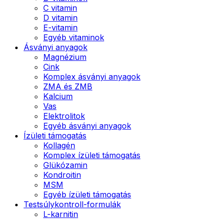
C vitamin
D vitamin
E-vitamin
Egyéb vitaminok
Ásványi anyagok
Magnézium
Cink
Komplex ásványi anyagok
ZMA és ZMB
Kalcium
Vas
Elektrolitok
Egyéb ásványi anyagok
Ízületi támogatás
Kollagén
Komplex ízületi támogatás
Glükózamin
Kondroitin
MSM
Egyéb ízületi támogatás
Testsúlykontroll-formulák
L-karnitin