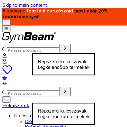
Skip to main content
A kedvenc
tésztáid és szószaid
most akár 20%
kedvezménnyel!
Népszerű kulcsszavak
Legkelendőbb termékek
Élelmiszerek
Népszerű kulcsszavak
Fitness élelmiszer
Legkelendőbb termékek
Diófélék
Krémek és paszták