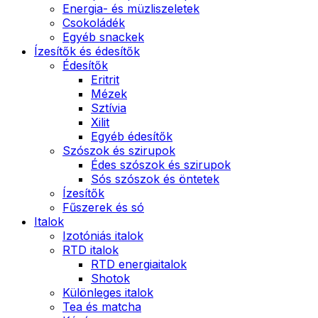
Energia- és müzliszeletek
Csokoládék
Egyéb snackek
Ízesítők és édesítők
Édesítők
Eritrit
Mézek
Sztívia
Xilit
Egyéb édesítők
Szószok és szirupok
Édes szószok és szirupok
Sós szószok és öntetek
Ízesítők
Fűszerek és só
Italok
Izotóniás italok
RTD italok
RTD energiaitalok
Shotok
Különleges italok
Tea és matcha