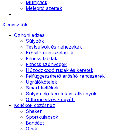
Multipack
Melegítő szettek
Kiegészítők
Otthoni edzés
Súlyzók
Testsúlyok és nehezékek
Erősítő gumiszalagok
Fitness labdák
Fitness szőnyegek
Húzódzkodó rudak és keretek
Felfüggeszthető erősítő rendszerek
Ugrálókötelek
Smart kellékek
Súlyemelő keretek és állványok
Otthoni edzés - egyéb
Kellékek edzéshez
Shaker
Sportkulacsok
Bandázs
Övek