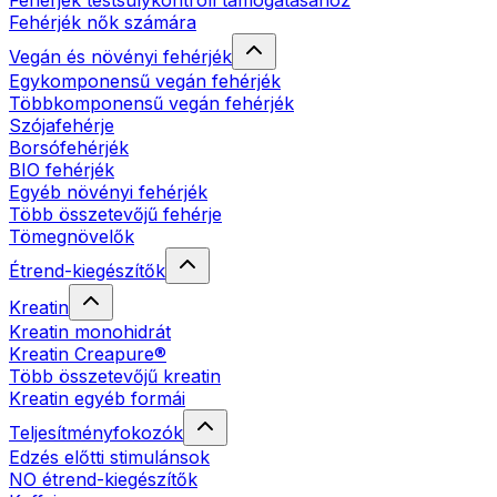
Fehérjék testsúlykontroll támogatásához
Fehérjék nők számára
Vegán és növényi fehérjék
Egykomponensű vegán fehérjék
Többkomponensű vegán fehérjék
Szójafehérje
Borsófehérjék
BIO fehérjék
Egyéb növényi fehérjék
Több összetevőjű fehérje
Tömegnövelők
Étrend-kiegészítők
Kreatin
Kreatin monohidrát
Kreatin Creapure®
Több összetevőjű kreatin
Kreatin egyéb formái
Teljesítményfokozók
Edzés előtti stimulánsok
NO étrend-kiegészítők