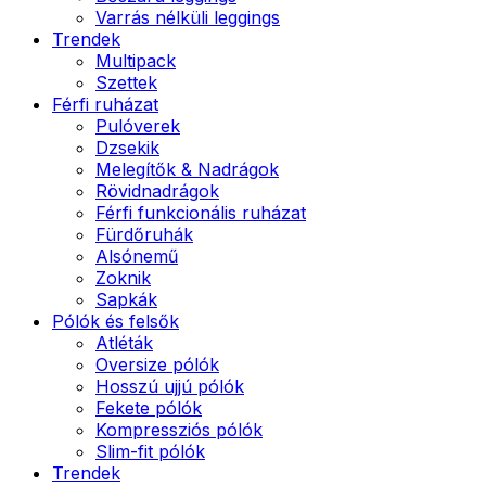
Varrás nélküli leggings
Trendek
Multipack
Szettek
Férfi ruházat
Pulóverek
Dzsekik
Melegítők & Nadrágok
Rövidnadrágok
Férfi funkcionális ruházat
Fürdőruhák
Alsónemű
Zoknik
Sapkák
Pólók és felsők
Atléták
Oversize pólók
Hosszú ujjú pólók
Fekete pólók
Kompressziós pólók
Slim-fit pólók
Trendek