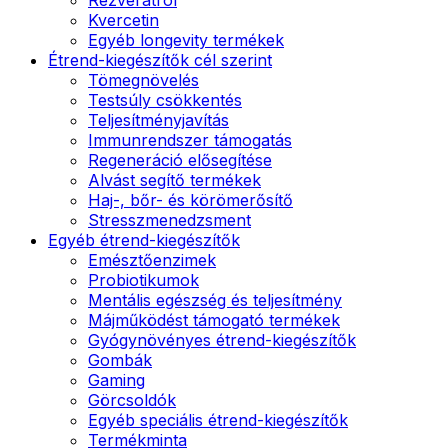
Kvercetin
Egyéb longevity termékek
Étrend-kiegészítők cél szerint
Tömegnövelés
Testsúly csökkentés
Teljesítményjavítás
Immunrendszer támogatás
Regeneráció elősegítése
Alvást segítő termékek
Haj-, bőr- és körömerősítő
Stresszmenedzsment
Egyéb étrend-kiegészítők
Emésztőenzimek
Probiotikumok
Mentális egészség és teljesítmény
Májműködést támogató termékek
Gyógynövényes étrend-kiegészítők
Gombák
Gaming
Görcsoldók
Egyéb speciális étrend-kiegészítők
Termékminta