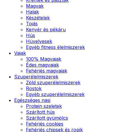
Magvak
Halak
Készételek
Tojás
Kenyér és pékáru
Hús
Hüvelyesek
Egyéb fitness élelmiszerek
Vajak
100% Magvajak
Édes magvajak
Fehérjés magvajak
Szuperélelmiszerek
Zöld szuperélelmiszerek
Rostok
Egyéb szuperélelmiszerek
Egészséges nasi
Protein szeletek
Szárított hús
Szárított gyümölcs
Fehérjés cookies
Fehérjés chipsek és ropik