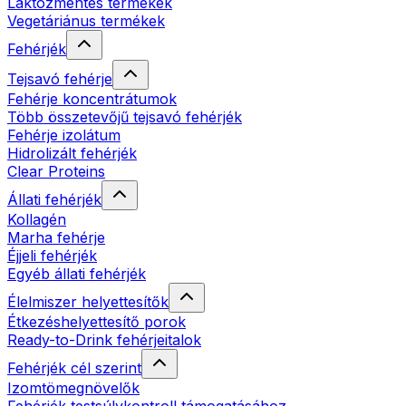
Laktózmentes termékek
Vegetáriánus termékek
Fehérjék
Tejsavó fehérje
Fehérje koncentrátumok
Több összetevőjű tejsavó fehérjék
Fehérje izolátum
Hidrolizált fehérjék
Clear Proteins
Állati fehérjék
Kollagén
Marha fehérje
Éjjeli fehérjék
Egyéb állati fehérjék
Élelmiszer helyettesítők
Étkezéshelyettesítő porok
Ready-to-Drink fehérjeitalok
Fehérjék cél szerint
Izomtömegnövelők