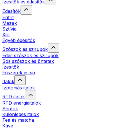
Ízesítők és édesítők
Édesítők
Eritrit
Mézek
Sztívia
Xilit
Egyéb édesítők
Szószok és szirupok
Édes szószok és szirupok
Sós szószok és öntetek
Ízesítők
Fűszerek és só
Italok
Izotóniás italok
RTD italok
RTD energiaitalok
Shotok
Különleges italok
Tea és matcha
Kávé