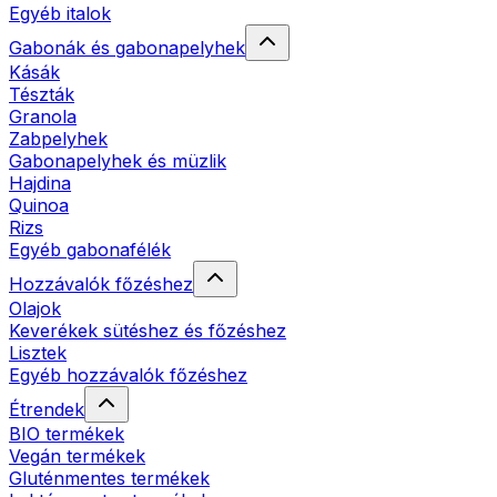
Egyéb italok
Gabonák és gabonapelyhek
Kásák
Tészták
Granola
Zabpelyhek
Gabonapelyhek és müzlik
Hajdina
Quinoa
Rizs
Egyéb gabonafélék
Hozzávalók főzéshez
Olajok
Keverékek sütéshez és főzéshez
Lisztek
Egyéb hozzávalók főzéshez
Étrendek
BIO termékek
Vegán termékek
Gluténmentes termékek