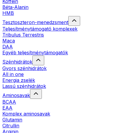
Koffein
Béta-Alanin
HMB
Tesztoszteron-menedzsment
Teljesítménytámogató komplexek
Tribulus Terrestris
Maca
DAA
Egyéb teljesítménytámogatók
Szénhidrátok
Gyors szénhidrátok
All in one
Energia zselék
Lassú szénhidrátok
Aminosavak
BCAA
EAA
Komplex aminosavak
Glutamin
Citrullin
Arginin