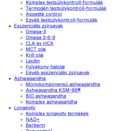
Komplex testsúlykontroll-formulák
Termogén testsúlykontroll-formulák
Appetite control
Egyéb testsúlykontroll-formulák
Esszenciális zsírsavak
Omega-3
Omega 3-6-9
CLA és HCA
MCT olaj
Krill olaj
Lecitin
Folyékony halolaj
Egyéb esszenciális zsírsavak
Ashwagandha
Monokomponensű ashwagandha
Ashwagandha KSM-66®
BIO ashwagandha
Komplex ashwagandha
Longevity
Komplex longevity termékek
NAD+
Berberin
Rezveratrol