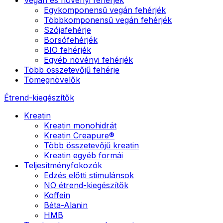
Egykomponensű vegán fehérjék
Többkomponensű vegán fehérjék
Szójafehérje
Borsófehérjék
BIO fehérjék
Egyéb növényi fehérjék
Több összetevőjű fehérje
Tömegnövelők
Étrend-kiegészítők
Kreatin
Kreatin monohidrát
Kreatin Creapure®
Több összetevőjű kreatin
Kreatin egyéb formái
Teljesítményfokozók
Edzés előtti stimulánsok
NO étrend-kiegészítők
Koffein
Béta-Alanin
HMB