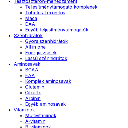
Tesztoszteron-menedzsment
Teljesítménytámogató komplexek
Tribulus Terrestris
Maca
DAA
Egyéb teljesítménytámogatók
Szénhidrátok
Gyors szénhidrátok
All in one
Energia zselék
Lassú szénhidrátok
Aminosavak
BCAA
EAA
Komplex aminosavak
Glutamin
Citrullin
Arginin
Egyéb aminosavak
Vitaminok
Multivitaminok
A-vitamin
B-vitaminok