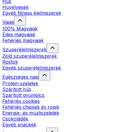
Hús
Hüvelyesek
Egyéb fitness élelmiszerek
Vajak
100% Magvajak
Édes magvajak
Fehérjés magvajak
Szuperélelmiszerek
Zöld szuperélelmiszerek
Rostok
Egyéb szuperélelmiszerek
Egészséges nasi
Protein szeletek
Szárított hús
Szárított gyümölcs
Fehérjés cookies
Fehérjés chipsek és ropik
Energia- és müzliszeletek
Csokoládék
Egyéb snackek