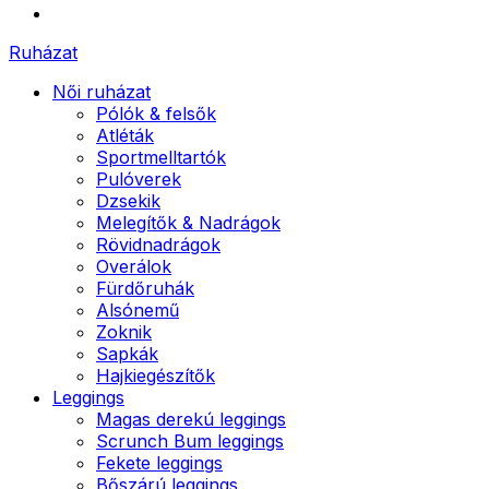
Ruházat
Női ruházat
Pólók & felsők
Atléták
Sportmelltartók
Pulóverek
Dzsekik
Melegítők & Nadrágok
Rövidnadrágok
Overálok
Fürdőruhák
Alsónemű
Zoknik
Sapkák
Hajkiegészítők
Leggings
Magas derekú leggings
Scrunch Bum leggings
Fekete leggings
Bőszárú leggings