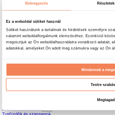
Táskák & hátizsákok
Beleegyezés
Részletek
Ételhordó táskák & kiegészítők
Edzőtáskák
Hátizsákok
Ez a weboldal sütiket használ
Tevékenység alapú kiegészítők
Sütiket használunk a tartalmak és hirdetések személyre sza
Futás
valamint weboldalforgalmunk elemzéséhez. Ezenkívül közöss
Küzdősportok
megosztjuk az Ön weboldalhasználatra vonatkozó adatait, a
Kerékpározás
Jóga és pilates
adatokkal, amelyeket Ön adott meg számukra vagy az Ön álta
Hidegterápia
Úszás
Túrázás
Mindennek a meg
Biohacking
Vörösfény-terápia
Vízszűrők és -kancsók
Testre szabá
Öko háztartás
Mosószerek
Megtagad
Tisztítószerek
Natúrkozmetikumok
Tusfürdők és szappanok