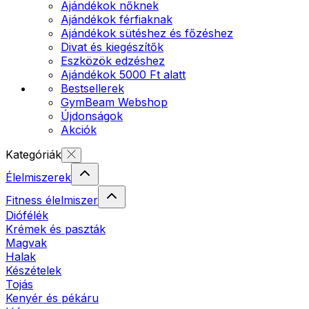
Ajándékok nőknek
Ajándékok férfiaknak
Ajándékok sütéshez és főzéshez
Divat és kiegészítők
Eszközök edzéshez
Ajándékok 5000 Ft alatt
Bestsellerek
GymBeam Webshop
Újdonságok
Akciók
Kategóriák
Élelmiszerek
Fitness élelmiszer
Diófélék
Krémek és paszták
Magvak
Halak
Készételek
Tojás
Kenyér és pékáru