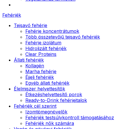
Fehérjék
Tejsavó fehérje
Fehérje koncentrátumok
Több összetevőjű tejsavó fehérjék
Fehérje izolátum
Hidrolizált fehérjék
Clear Proteins
Állati fehérjék
Kollagén
Marha fehérje
Éjjeli fehérjék
Egyéb állati fehérjék
Élelmiszer helyettesítők
Étkezéshelyettesítő porok
Ready-to-Drink fehérjeitalok
Fehérjék cél szerint
Izomtömegnövelők
Fehérjék testsúlykontroll támogatásához
Fehérjék nők számára
Vegán és növényi fehérjék