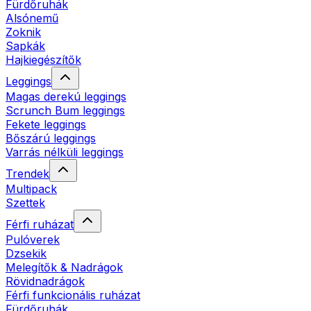
Fürdőruhák
Alsónemű
Zoknik
Sapkák
Hajkiegészítők
Leggings
Magas derekú leggings
Scrunch Bum leggings
Fekete leggings
Bőszárú leggings
Varrás nélküli leggings
Trendek
Multipack
Szettek
Férfi ruházat
Pulóverek
Dzsekik
Melegítők & Nadrágok
Rövidnadrágok
Férfi funkcionális ruházat
Fürdőruhák