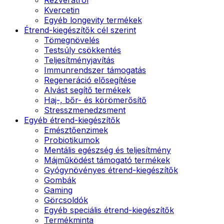
Kvercetin
Egyéb longevity termékek
Étrend-kiegészítők cél szerint
Tömegnövelés
Testsúly csökkentés
Teljesítményjavítás
Immunrendszer támogatás
Regeneráció elősegítése
Alvást segítő termékek
Haj-, bőr- és körömerősítő
Stresszmenedzsment
Egyéb étrend-kiegészítők
Emésztőenzimek
Probiotikumok
Mentális egészség és teljesítmény
Májműködést támogató termékek
Gyógynövényes étrend-kiegészítők
Gombák
Gaming
Görcsoldók
Egyéb speciális étrend-kiegészítők
Termékminta