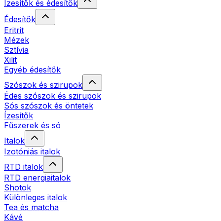
Ízesítők és édesítők
Édesítők
Eritrit
Mézek
Sztívia
Xilit
Egyéb édesítők
Szószok és szirupok
Édes szószok és szirupok
Sós szószok és öntetek
Ízesítők
Fűszerek és só
Italok
Izotóniás italok
RTD italok
RTD energiaitalok
Shotok
Különleges italok
Tea és matcha
Kávé