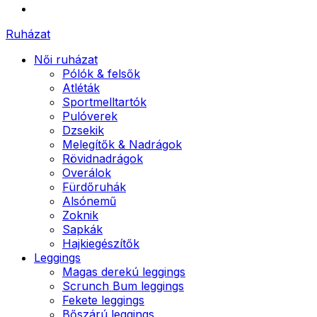
Ruházat
Női ruházat
Pólók & felsők
Atléták
Sportmelltartók
Pulóverek
Dzsekik
Melegítők & Nadrágok
Rövidnadrágok
Overálok
Fürdőruhák
Alsónemű
Zoknik
Sapkák
Hajkiegészítők
Leggings
Magas derekú leggings
Scrunch Bum leggings
Fekete leggings
Bőszárú leggings