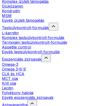
Komplex ízületi támogatás
Glükózamin
Kondroitin
MSM
Egyéb ízületi támogatás
Testsúlykontroll-formulák
L-karnitin
Komplex testsúlykontroll-formulák
Termogén testsúlykontroll-formulák
Appetite control
Egyéb testsúlykontroll-formulák
Esszenciális zsírsavak
Omega-3
Omega 3-6-9
CLA és HCA
MCT olaj
Krill olaj
Lecitin
Folyékony halolaj
Egyéb esszenciális zsírsavak
Ashwagandha