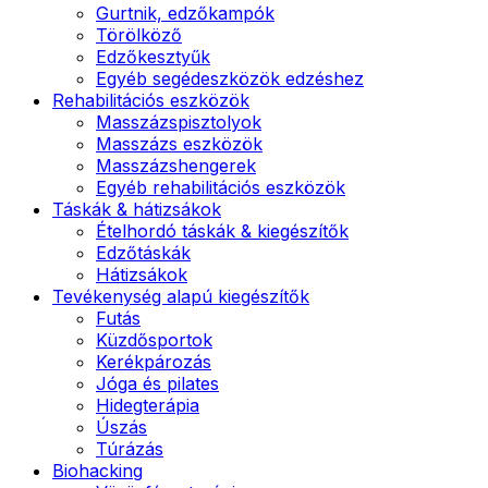
Gurtnik, edzőkampók
Törölköző
Edzőkesztyűk
Egyéb segédeszközök edzéshez
Rehabilitációs eszközök
Masszázspisztolyok
Masszázs eszközök
Masszázshengerek
Egyéb rehabilitációs eszközök
Táskák & hátizsákok
Ételhordó táskák & kiegészítők
Edzőtáskák
Hátizsákok
Tevékenység alapú kiegészítők
Futás
Küzdősportok
Kerékpározás
Jóga és pilates
Hidegterápia
Úszás
Túrázás
Biohacking