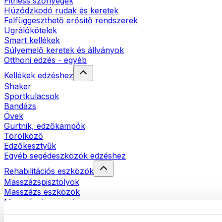
Fitness szőnyegek
Húzódzkodó rudak és keretek
Felfüggeszthető erősítő rendszerek
Ugrálókötelek
Smart kellékek
Súlyemelő keretek és állványok
Otthoni edzés - egyéb
Kellékek edzéshez
Shaker
Sportkulacsok
Bandázs
Övek
Gurtnik, edzőkampók
Törölköző
Edzőkesztyűk
Egyéb segédeszközök edzéshez
Rehabilitációs eszközök
Masszázspisztolyok
Masszázs eszközök
Masszázshengerek
Egyéb rehabilitációs eszközök