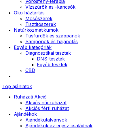
Vörösfény-terápia
Vízszűrők és -kancsók
Öko háztartás
Mosószerek
Tisztítószerek
Natúrkozmetikumok
Tusfürdők és szappanok
Samponok és hajápolás
Egyéb kategóriák
Diagnosztikai tesztek
DNS-tesztek
Egyéb tesztek
CBD
Top ajánlatok
Ruházati Akció
Akciós női ruházat
Akciós férfi ruházat
Ajándékok
Ajándékutalványok
Ajándékok az egész családnak