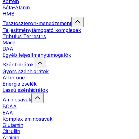
Koffein
Béta-Alanin
HMB
Tesztoszteron-menedzsment
Teljesítménytámogató komplexek
Tribulus Terrestris
Maca
DAA
Egyéb teljesítménytámogatók
Szénhidrátok
Gyors szénhidrátok
All in one
Energia zselék
Lassú szénhidrátok
Aminosavak
BCAA
EAA
Komplex aminosavak
Glutamin
Citrullin
Arginin