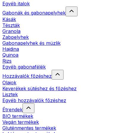
Egyéb italok
Gabonák és gabonapelyhek
Kásák
Tészták
Granola
Zabpelyhek
Gabonapelyhek és müzlik
Hajdina
Quinoa
Rizs
Egyéb gabonafélék
Hozzávalók főzéshez
Olajok
Keverékek sütéshez és főzéshez
Lisztek
Egyéb hozzávalók főzéshez
Étrendek
BIO termékek
Vegán termékek
Gluténmentes termékek