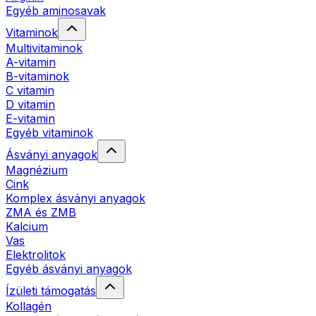
Egyéb aminosavak
Vitaminok
Multivitaminok
A-vitamin
B-vitaminok
C vitamin
D vitamin
E-vitamin
Egyéb vitaminok
Ásványi anyagok
Magnézium
Cink
Komplex ásványi anyagok
ZMA és ZMB
Kalcium
Vas
Elektrolitok
Egyéb ásványi anyagok
Ízületi támogatás
Kollagén