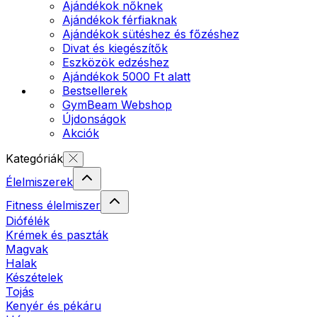
Ajándékok nőknek
Ajándékok férfiaknak
Ajándékok sütéshez és főzéshez
Divat és kiegészítők
Eszközök edzéshez
Ajándékok 5000 Ft alatt
Bestsellerek
GymBeam Webshop
Újdonságok
Akciók
Kategóriák
Élelmiszerek
Fitness élelmiszer
Diófélék
Krémek és paszták
Magvak
Halak
Készételek
Tojás
Kenyér és pékáru