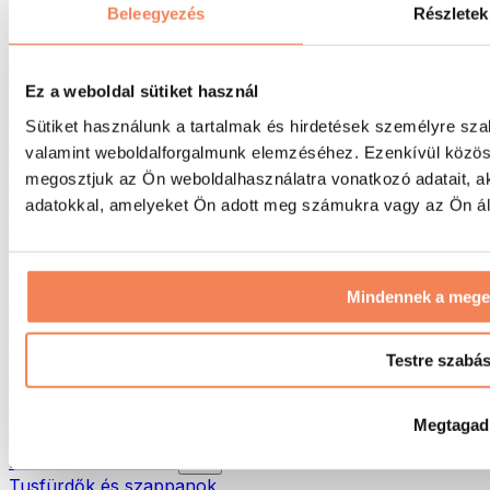
Táskák & hátizsákok
Beleegyezés
Részletek
Ételhordó táskák & kiegészítők
Edzőtáskák
Hátizsákok
Ez a weboldal sütiket használ
Tevékenység alapú kiegészítők
Sütiket használunk a tartalmak és hirdetések személyre sza
Futás
valamint weboldalforgalmunk elemzéséhez. Ezenkívül közöss
Küzdősportok
megosztjuk az Ön weboldalhasználatra vonatkozó adatait, a
Kerékpározás
Jóga és pilates
adatokkal, amelyeket Ön adott meg számukra vagy az Ön álta
Hidegterápia
Úszás
Túrázás
Mindennek a meg
Biohacking
Vörösfény-terápia
Vízszűrők és -kancsók
Testre szabá
Öko háztartás
Mosószerek
Megtagad
Tisztítószerek
Natúrkozmetikumok
Tusfürdők és szappanok