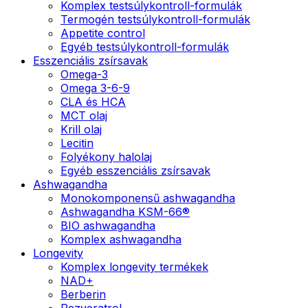
Komplex testsúlykontroll-formulák
Termogén testsúlykontroll-formulák
Appetite control
Egyéb testsúlykontroll-formulák
Esszenciális zsírsavak
Omega-3
Omega 3-6-9
CLA és HCA
MCT olaj
Krill olaj
Lecitin
Folyékony halolaj
Egyéb esszenciális zsírsavak
Ashwagandha
Monokomponensű ashwagandha
Ashwagandha KSM-66®
BIO ashwagandha
Komplex ashwagandha
Longevity
Komplex longevity termékek
NAD+
Berberin
Rezveratrol