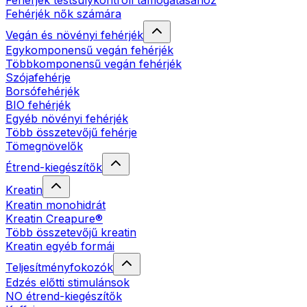
Fehérjék testsúlykontroll támogatásához
Fehérjék nők számára
Vegán és növényi fehérjék
Egykomponensű vegán fehérjék
Többkomponensű vegán fehérjék
Szójafehérje
Borsófehérjék
BIO fehérjék
Egyéb növényi fehérjék
Több összetevőjű fehérje
Tömegnövelők
Étrend-kiegészítők
Kreatin
Kreatin monohidrát
Kreatin Creapure®
Több összetevőjű kreatin
Kreatin egyéb formái
Teljesítményfokozók
Edzés előtti stimulánsok
NO étrend-kiegészítők