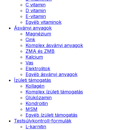
C vitamin
D vitamin
E-vitamin
Egyéb vitaminok
Ásványi anyagok
Magnézium
Cink
Komplex ásványi anyagok
ZMA és ZMB
Kalcium
Vas
Elektrolitok
Egyéb ásványi anyagok
Ízületi támogatás
Kollagén
Komplex ízületi támogatás
Glükózamin
Kondroitin
MSM
Egyéb ízületi támogatás
Testsúlykontroll-formulák
L-karnitin