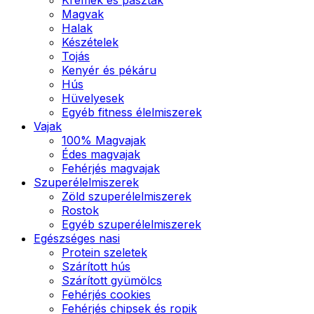
Magvak
Halak
Készételek
Tojás
Kenyér és pékáru
Hús
Hüvelyesek
Egyéb fitness élelmiszerek
Vajak
100% Magvajak
Édes magvajak
Fehérjés magvajak
Szuperélelmiszerek
Zöld szuperélelmiszerek
Rostok
Egyéb szuperélelmiszerek
Egészséges nasi
Protein szeletek
Szárított hús
Szárított gyümölcs
Fehérjés cookies
Fehérjés chipsek és ropik