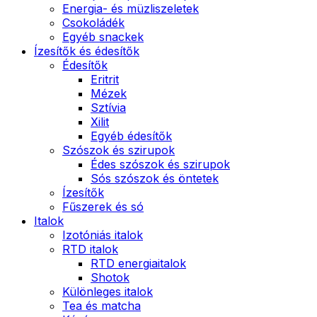
Energia- és müzliszeletek
Csokoládék
Egyéb snackek
Ízesítők és édesítők
Édesítők
Eritrit
Mézek
Sztívia
Xilit
Egyéb édesítők
Szószok és szirupok
Édes szószok és szirupok
Sós szószok és öntetek
Ízesítők
Fűszerek és só
Italok
Izotóniás italok
RTD italok
RTD energiaitalok
Shotok
Különleges italok
Tea és matcha