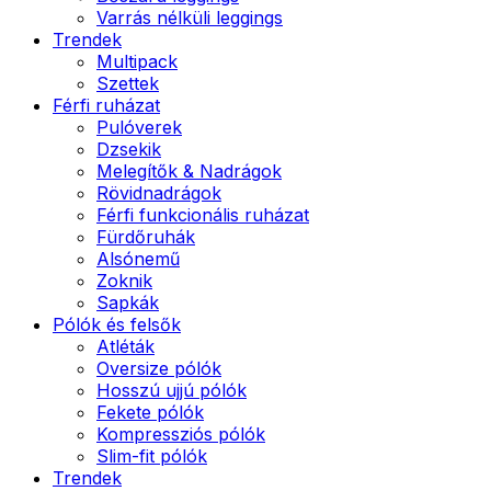
Varrás nélküli leggings
Trendek
Multipack
Szettek
Férfi ruházat
Pulóverek
Dzsekik
Melegítők & Nadrágok
Rövidnadrágok
Férfi funkcionális ruházat
Fürdőruhák
Alsónemű
Zoknik
Sapkák
Pólók és felsők
Atléták
Oversize pólók
Hosszú ujjú pólók
Fekete pólók
Kompressziós pólók
Slim-fit pólók
Trendek