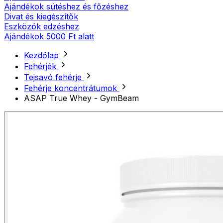
Ajándékok sütéshez és főzéshez
Divat és kiegészítők
Eszközök edzéshez
Ajándékok 5000 Ft alatt
Kezdőlap
Fehérjék
Tejsavó fehérje
Fehérje koncentrátumok
ASAP True Whey - GymBeam