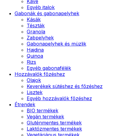
Kávé
Egyéb italok
Gabonák és gabonapelyhek
Kásák
Tészták
Granola
Zabpelyhek
Gabonapelyhek és müzlik
Hajdina
Quinoa
Rizs
Egyéb gabonafélék
Hozzávalók főzéshez
Olajok
Keverékek sütéshez és főzéshez
Lisztek
Egyéb hozzávalók főzéshez
Étrendek
BIO termékek
Vegán termékek
Gluténmentes termékek
Laktózmentes termékek
Vegetáriánus termékek