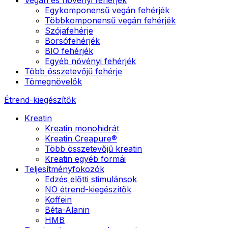
Egykomponensű vegán fehérjék
Többkomponensű vegán fehérjék
Szójafehérje
Borsófehérjék
BIO fehérjék
Egyéb növényi fehérjék
Több összetevőjű fehérje
Tömegnövelők
Étrend-kiegészítők
Kreatin
Kreatin monohidrát
Kreatin Creapure®
Több összetevőjű kreatin
Kreatin egyéb formái
Teljesítményfokozók
Edzés előtti stimulánsok
NO étrend-kiegészítők
Koffein
Béta-Alanin
HMB