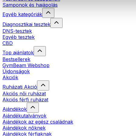
Samponok és hajápolás
Egyéb kategóriák
Diagnosztikai tesztek
DNS-tesztek
Egyéb tesztek
CBD
Top ajánlatok
Bestsellerek
GymBeam Webshop
Újdonságok
Akciók
Ruházati Akció
Akciós női ruházat
Akciós férfi ruházat
Ajándékok
Ajándékutalványok
Ajándékok az egész családnak
Ajándékok nőknek
Ajándékok férfiaknak