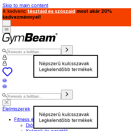
Skip to main content
A kedvenc
tésztáid és szószaid
most akár 20%
kedvezménnyel!
Népszerű kulcsszavak
Legkelendőbb termékek
Élelmiszerek
Népszerű kulcsszavak
Fitness élelmiszer
Legkelendőbb termékek
Diófélék
Krémek és paszták