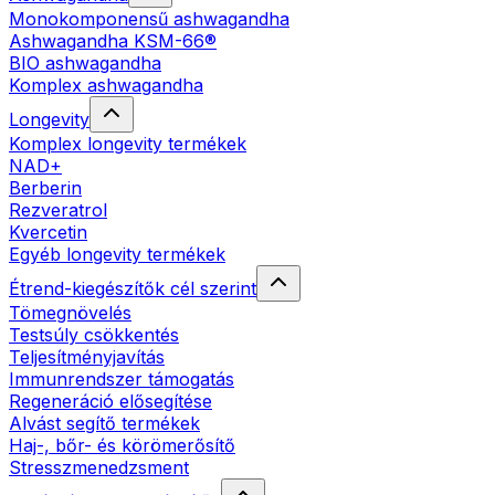
Monokomponensű ashwagandha
Ashwagandha KSM-66®
BIO ashwagandha
Komplex ashwagandha
Longevity
Komplex longevity termékek
NAD+
Berberin
Rezveratrol
Kvercetin
Egyéb longevity termékek
Étrend-kiegészítők cél szerint
Tömegnövelés
Testsúly csökkentés
Teljesítményjavítás
Immunrendszer támogatás
Regeneráció elősegítése
Alvást segítő termékek
Haj-, bőr- és körömerősítő
Stresszmenedzsment