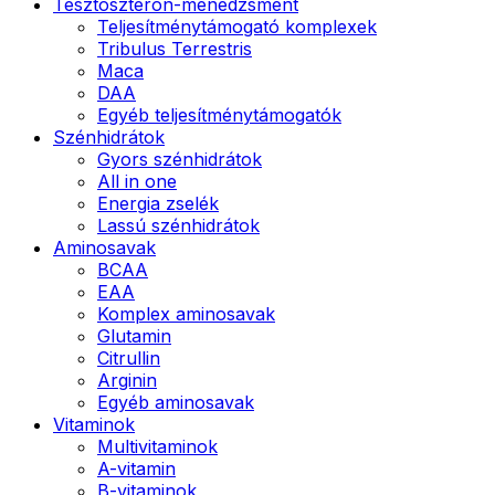
Tesztoszteron-menedzsment
Teljesítménytámogató komplexek
Tribulus Terrestris
Maca
DAA
Egyéb teljesítménytámogatók
Szénhidrátok
Gyors szénhidrátok
All in one
Energia zselék
Lassú szénhidrátok
Aminosavak
BCAA
EAA
Komplex aminosavak
Glutamin
Citrullin
Arginin
Egyéb aminosavak
Vitaminok
Multivitaminok
A-vitamin
B-vitaminok