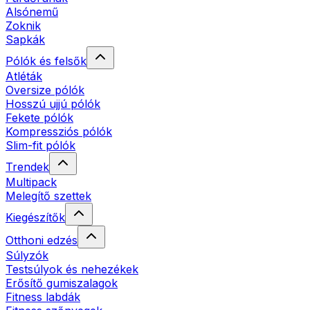
Alsónemű
Zoknik
Sapkák
Pólók és felsők
Atléták
Oversize pólók
Hosszú ujjú pólók
Fekete pólók
Kompressziós pólók
Slim-fit pólók
Trendek
Multipack
Melegítő szettek
Kiegészítők
Otthoni edzés
Súlyzók
Testsúlyok és nehezékek
Erősítő gumiszalagok
Fitness labdák