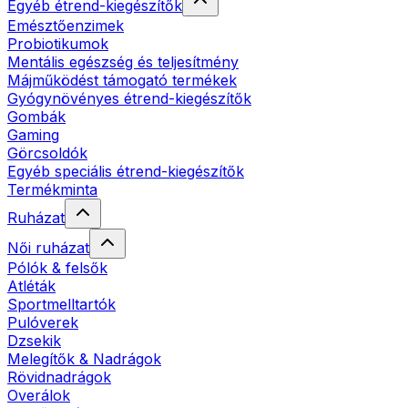
Egyéb étrend-kiegészítők
Emésztőenzimek
Probiotikumok
Mentális egészség és teljesítmény
Májműködést támogató termékek
Gyógynövényes étrend-kiegészítők
Gombák
Gaming
Görcsoldók
Egyéb speciális étrend-kiegészítők
Termékminta
Ruházat
Női ruházat
Pólók & felsők
Atléták
Sportmelltartók
Pulóverek
Dzsekik
Melegítők & Nadrágok
Rövidnadrágok
Overálok