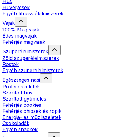
Hús
Hüvelyesek
Egyéb fitness élelmiszerek
Vajak
100% Magvajak
Édes magvajak
Fehérjés magvajak
Szuperélelmiszerek
Zöld szuperélelmiszerek
Rostok
Egyéb szuperélelmiszerek
Egészséges nasi
Protein szeletek
Szárított hús
Szárított gyümölcs
Fehérjés cookies
Fehérjés chipsek és ropik
Energia- és müzliszeletek
Csokoládék
Egyéb snackek