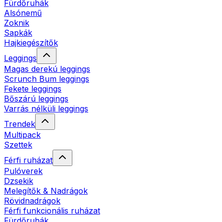
Fürdőruhák
Alsónemű
Zoknik
Sapkák
Hajkiegészítők
Leggings
Magas derekú leggings
Scrunch Bum leggings
Fekete leggings
Bőszárú leggings
Varrás nélküli leggings
Trendek
Multipack
Szettek
Férfi ruházat
Pulóverek
Dzsekik
Melegítők & Nadrágok
Rövidnadrágok
Férfi funkcionális ruházat
Fürdőruhák