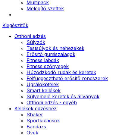
Multipack
Melegítő szettek
Kiegészítők
Otthoni edzés
Súlyzók
Testsúlyok és nehezékek
Erősítő gumiszalagok
Fitness labdák
Fitness szőnyegek
Húzódzkodó rudak és keretek
Felfüggeszthető erősítő rendszerek
Ugrálókötelek
Smart kellékek
Súlyemelő keretek és állványok
Otthoni edzés - egyéb
Kellékek edzéshez
Shaker
Sportkulacsok
Bandázs
Övek