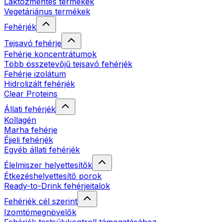
Laktózmentes termékek
Vegetáriánus termékek
Fehérjék
Tejsavó fehérje
Fehérje koncentrátumok
Több összetevőjű tejsavó fehérjék
Fehérje izolátum
Hidrolizált fehérjék
Clear Proteins
Állati fehérjék
Kollagén
Marha fehérje
Éjjeli fehérjék
Egyéb állati fehérjék
Élelmiszer helyettesítők
Étkezéshelyettesítő porok
Ready-to-Drink fehérjeitalok
Fehérjék cél szerint
Izomtömegnövelők