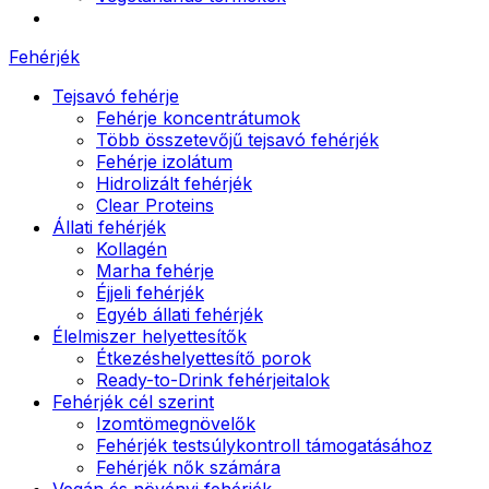
Fehérjék
Tejsavó fehérje
Fehérje koncentrátumok
Több összetevőjű tejsavó fehérjék
Fehérje izolátum
Hidrolizált fehérjék
Clear Proteins
Állati fehérjék
Kollagén
Marha fehérje
Éjjeli fehérjék
Egyéb állati fehérjék
Élelmiszer helyettesítők
Étkezéshelyettesítő porok
Ready-to-Drink fehérjeitalok
Fehérjék cél szerint
Izomtömegnövelők
Fehérjék testsúlykontroll támogatásához
Fehérjék nők számára
Vegán és növényi fehérjék