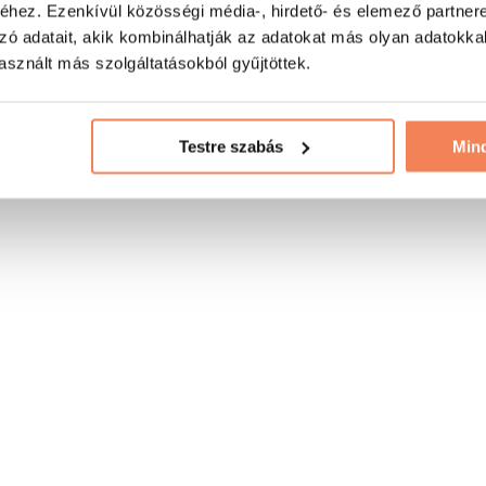
hez. Ezenkívül közösségi média-, hirdető- és elemező partner
zó adatait, akik kombinálhatják az adatokat más olyan adatokka
sznált más szolgáltatásokból gyűjtöttek.
Testre szabás
Min