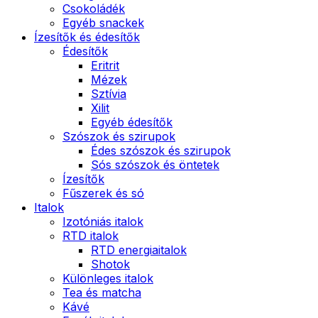
Csokoládék
Egyéb snackek
Ízesítők és édesítők
Édesítők
Eritrit
Mézek
Sztívia
Xilit
Egyéb édesítők
Szószok és szirupok
Édes szószok és szirupok
Sós szószok és öntetek
Ízesítők
Fűszerek és só
Italok
Izotóniás italok
RTD italok
RTD energiaitalok
Shotok
Különleges italok
Tea és matcha
Kávé