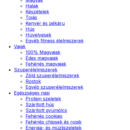
Halak
Készételek
Tojás
Kenyér és pékáru
Hús
Hüvelyesek
Egyéb fitness élelmiszerek
Vajak
100% Magvajak
Édes magvajak
Fehérjés magvajak
Szuperélelmiszerek
Zöld szuperélelmiszerek
Rostok
Egyéb szuperélelmiszerek
Egészséges nasi
Protein szeletek
Szárított hús
Szárított gyümölcs
Fehérjés cookies
Fehérjés chipsek és ropik
Energia- és müzliszeletek