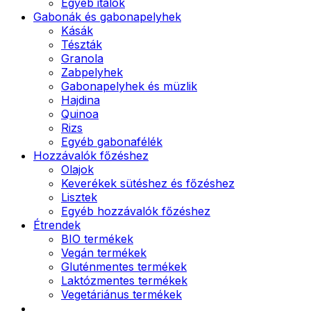
Egyéb italok
Gabonák és gabonapelyhek
Kásák
Tészták
Granola
Zabpelyhek
Gabonapelyhek és müzlik
Hajdina
Quinoa
Rizs
Egyéb gabonafélék
Hozzávalók főzéshez
Olajok
Keverékek sütéshez és főzéshez
Lisztek
Egyéb hozzávalók főzéshez
Étrendek
BIO termékek
Vegán termékek
Gluténmentes termékek
Laktózmentes termékek
Vegetáriánus termékek