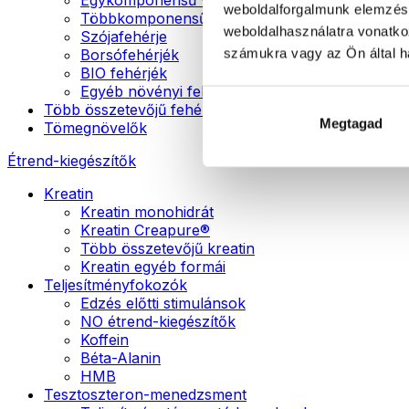
weboldalforgalmunk elemzésé
Többkomponensű vegán fehérjék
weboldalhasználatra vonatko
Szójafehérje
számukra vagy az Ön által ha
Borsófehérjék
BIO fehérjék
Egyéb növényi fehérjék
Több összetevőjű fehérje
Megtagad
Tömegnövelők
Étrend-kiegészítők
Kreatin
Kreatin monohidrát
Kreatin Creapure®
Több összetevőjű kreatin
Kreatin egyéb formái
Teljesítményfokozók
Edzés előtti stimulánsok
NO étrend-kiegészítők
Koffein
Béta-Alanin
HMB
Tesztoszteron-menedzsment