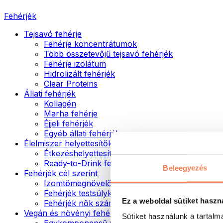
Fehérjék
Tejsavó fehérje
Fehérje koncentrátumok
Több összetevőjű tejsavó fehérjék
Fehérje izolátum
Hidrolizált fehérjék
Clear Proteins
Állati fehérjék
Kollagén
Marha fehérje
Éjjeli fehérjék
Egyéb állati fehérjék
Élelmiszer helyettesítők
Étkezéshelyettesítő porok
Ready-to-Drink fehérjeitalok
Beleegyezés
Fehérjék cél szerint
Izomtömegnövelők
Fehérjék testsúlykontroll támogatásához
Ez a weboldal sütiket haszn
Fehérjék nők számára
Vegán és növényi fehérjék
Sütiket használunk a tartal
Egykomponensű vegán fehérjék