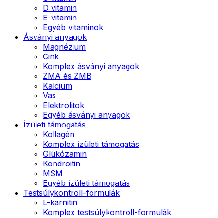
D vitamin
E-vitamin
Egyéb vitaminok
Ásványi anyagok
Magnézium
Cink
Komplex ásványi anyagok
ZMA és ZMB
Kalcium
Vas
Elektrolitok
Egyéb ásványi anyagok
Ízületi támogatás
Kollagén
Komplex ízületi támogatás
Glükózamin
Kondroitin
MSM
Egyéb ízületi támogatás
Testsúlykontroll-formulák
L-karnitin
Komplex testsúlykontroll-formulák