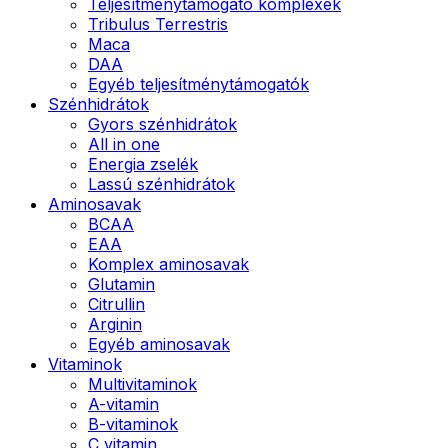
Teljesítménytámogató komplexek
Tribulus Terrestris
Maca
DAA
Egyéb teljesítménytámogatók
Szénhidrátok
Gyors szénhidrátok
All in one
Energia zselék
Lassú szénhidrátok
Aminosavak
BCAA
EAA
Komplex aminosavak
Glutamin
Citrullin
Arginin
Egyéb aminosavak
Vitaminok
Multivitaminok
A-vitamin
B-vitaminok
C vitamin