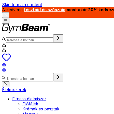
Skip to main content
A kedvenc
tésztáid és szószaid
most akár 20% kedvez
Élelmiszerek
Fitness élelmiszer
Diófélék
Krémek és paszták
Magvak